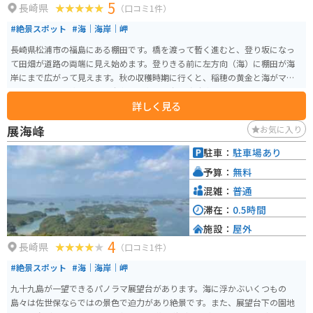
5
長崎県
（口コミ1件）
#絶景スポット
#海｜海岸｜岬
長崎県松浦市の福島にある棚田です。橋を渡って暫く進むと、登り坂になっ
て田畑が道路の両端に見え始めます。登りきる前に左方向（海）に棚田が海
岸にまで広がって見えます。秋の収穫時期に行くと、稲穂の黄金と海がマッ
チして、とても綺麗です。駐車場は車で10台程度駐車可能です。
詳しく見る
展海峰
お気に入り
駐車：
駐車場あり
予算：
無料
混雑：
普通
滞在：
0.5時間
施設：
屋外
4
長崎県
（口コミ1件）
#絶景スポット
#海｜海岸｜岬
九十九島が一望できるパノラマ展望台があります。海に浮かぶいくつもの
島々は佐世保ならではの景色で迫力があり絶景です。また、展望台下の園地