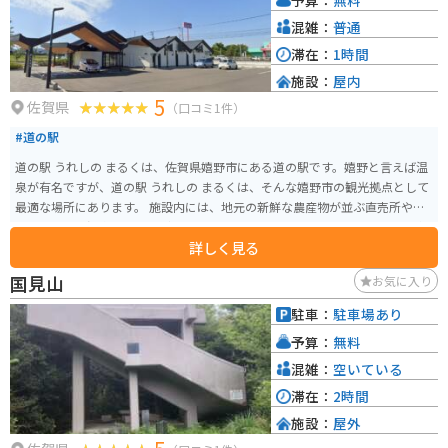
混雑：
普通
滞在：
1時間
施設：
屋内
5
佐賀県
（口コミ1件）
#道の駅
道の駅 うれしの まるくは、佐賀県嬉野市にある道の駅です。嬉野と言えば温
泉が有名ですが、道の駅 うれしの まるくは、そんな嬉野市の観光拠点として
最適な場所にあります。 施設内には、地元の新鮮な農産物が並ぶ直売所や、
嬉野茶や嬉野温泉コスメなど、お土産に最適な特産品を販売するショップが
詳しく見る
あります。 また、レストランでは、佐賀県産の食材を使った料理を楽しむこ
とができます。特に、佐賀牛を使ったメニューがおすすめです。バイクで訪れ
国見山
お気に入り
た際には、駐車場も広々としているので安心です。道の駅 うれしの まるくで
休憩を挟みながら、嬉野観光を楽しんでください。
駐車：
駐車場あり
予算：
無料
混雑：
空いている
滞在：
2時間
施設：
屋外