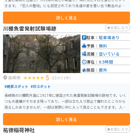
きます。「恋人の聖地」にも認定されており永遠の愛を誓い合う教会のよう
な休憩所やカップルベンチなど、恋人たちへ捧げる恋愛成就のアイテムが散
詳しく見る
りばめられています。下り線パーキングエリア内のどこかには恋が叶う「ハ
ートストーン」が床面に埋め込まれているので、探していみると楽しいかも
川棚魚雷発射試験場跡
お気に入り
しれません。
駐車：
駐車場あり
予算：
無料
混雑：
空いている
滞在：
0.5時間
施設：
屋外
5
長崎県
（口コミ1件）
#絶景スポット
#珍スポット
長崎県の川棚町片島に1917年に建設された魚雷発射試験場の跡地です。いく
つもの遺構がそのまま残っており、一部は立ち入り禁止で離れたところから
見るしかありませんが、一部は実際に中に入って見ることもできます。 人が
来ることは滅多にないので、静かな中ゆっくりと戦争当時に思いを馳せるこ
詳しく見る
とができます。 国道から少し入ったところに駐車場が整備されており、そこ
から歩いてすぐなのでアクセスも非常に良いです。無料で手軽に戦争遺構を
祐徳稲荷神社
お気に入り
見ることができるオススメスポットです。