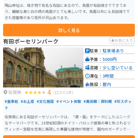
陶山神社は、焼き物で有名な有田にあるので、鳥居が有田焼きでできてお
り、繊細な青と白の柄の鳥居がとても美しいです。鳥居以外にも有田焼でで
きた燈籠等があり見所が沢山あります。
詳しく見る
有田ポーセリンパーク
お気に入り
駐車：
駐車場あり
予算：
5000円
混雑：
少し空いている
滞在：
3時間
施設：
屋内
4
佐賀県
（口コミ1件）
#食事処
#お土産
#文化施設
#イベント体験
#美術館｜資料館
#珍スポッ
ト
佐賀県にある有田ポーセリンパークは、「酒・器」をテーマにしたユニーク
なテーマパークです。18世紀初頭のドイツ・バロック建築の華と称されるツ
ヴィンガー宮殿を忠実に再現した華麗な建物が特徴で、園内のガーデンでは
四季折々の花々と鮮やかな緑が訪れる人々の心を癒します。 有田焼の歴史と