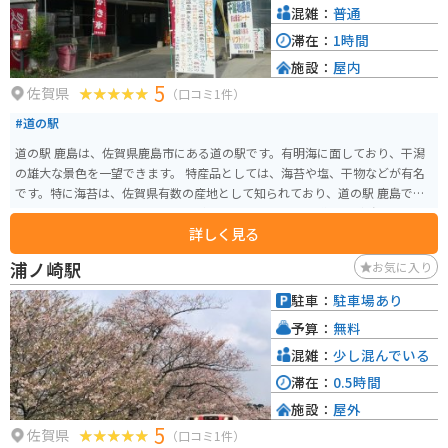
混雑：
普通
滞在：
1時間
施設：
屋内
5
佐賀県
（口コミ1件）
#道の駅
道の駅 鹿島は、佐賀県鹿島市にある道の駅です。有明海に面しており、干潟
の雄大な景色を一望できます。 特産品としては、海苔や塩、干物などが有名
です。特に海苔は、佐賀県有数の産地として知られており、道の駅 鹿島でも
販売されています。お土産にいかがでしょうか。 また、道の駅 鹿島には、レ
詳しく見る
ストランや物産館、情報コーナーなどが併設されており、休憩や食事、観光
情報収集に最適です。バイクで訪れる場合、駐車場も広々としているので安
浦ノ崎駅
お気に入り
心です。 周辺には、祐徳稲荷神社や肥前浜宿など、観光スポットも点在して
います。道の駅 鹿島を拠点に、佐賀県の観光を楽しんでみてはいかがでしょ
駐車：
駐車場あり
うか。
予算：
無料
混雑：
少し混んでいる
滞在：
0.5時間
施設：
屋外
5
佐賀県
（口コミ1件）