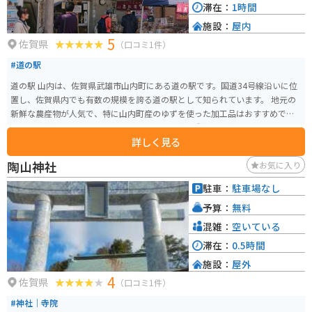
滞在：
1時間
施設：
屋内
5
佐賀県
（口コミ1件）
#道の駅
道の駅 山内は、佐賀県武雄市山内町にある道の駅です。国道34号線沿いに位
置し、佐賀県内でも有数の規模を誇る道の駅として知られています。 地元の
新鮮な農産物が人気で、特に山内町産のゆずを使った加工品はおすすめで
す。ゆず胡椒、ゆずドリンク、ゆずアイスなど、種類も豊富なので、お土産に
詳しく見る
ぴったりです。また、レストランでは、地元産の食材を使った料理を楽しむ
ことができます。 バイクで訪れる場合、道の駅には広い駐車場が完備されて
陶山神社
お気に入り
いるので安心です。ツーリングの休憩スポットとしても最適です。道の駅周辺
には、温泉施設や宿泊施設もあるので、ゆっくりと観光を楽しむこともでき
駐車：
駐車場なし
ます。 道の駅 山内は、地元の特産品やグルメ、観光情報を一度に得ることが
予算：
無料
できる便利なスポットです。ドライブやツーリングの際には、ぜひ立ち寄っ
てみてください。
混雑：
空いている
滞在：
0.5時間
施設：
屋外
4
佐賀県
（口コミ1件）
#神社｜寺院