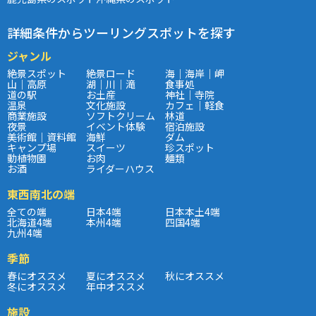
詳細条件からツーリングスポットを探す
ジャンル
絶景スポット
絶景ロード
海｜海岸｜岬
山｜高原
湖｜川｜滝
食事処
道の駅
お土産
神社｜寺院
温泉
文化施設
カフェ｜軽食
商業施設
ソフトクリーム
林道
夜景
イベント体験
宿泊施設
美術館｜資料館
海鮮
ダム
キャンプ場
スイーツ
珍スポット
動植物園
お肉
麺類
お酒
ライダーハウス
東西南北の端
全ての端
日本4端
日本本土4端
北海道4端
本州4端
四国4端
九州4端
季節
春にオススメ
夏にオススメ
秋にオススメ
冬にオススメ
年中オススメ
施設