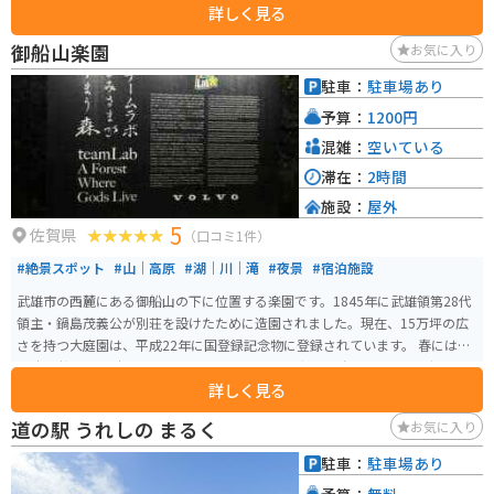
詳しく見る
文化を体験できる施設で、江戸幕末から明治初期までの有田焼の作品を展示
しています。また、有田焼の体験工房では、自分で陶器を作る体験もでき、酒
御船山楽園
お気に入り
造メーカーの運営による清酒や焼酎の試飲、販売も楽しめます。飲食施設も
充実しており、花を眺めながらゆったりとした時間を過ごすことができる素
駐車：
駐車場あり
敵なスポットです。
予算：
1200円
混雑：
空いている
滞在：
2時間
施設：
屋外
5
佐賀県
（口コミ1件）
#絶景スポット
#山｜高原
#湖｜川｜滝
#夜景
#宿泊施設
武雄市の西麓にある御船山の下に位置する楽園です。1845年に武雄領第28代
領主・鍋島茂義公が別荘を設けたために造園されました。現在、15万坪の広
さを持つ大庭園は、平成22年に国登録記念物に登録されています。 春には2,0
00本の桜と20万本のツツジが咲き誇り、夏には新作を含む21作品のデジタル
詳しく見る
アートプロジェクトが楽しめます。四季を通じて自然とアートが一体となっ
た景色を楽しむことができます。写真映えのスポットがたくさんあります。
道の駅 うれしの まるく
お気に入り
駐車：
駐車場あり
予算：
無料