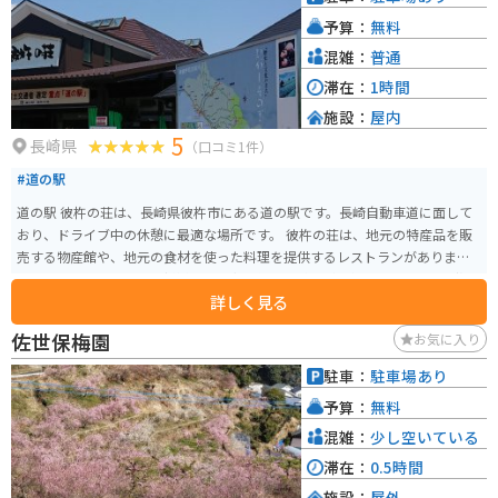
予算：
無料
混雑：
普通
滞在：
1時間
施設：
屋内
5
長崎県
（口コミ1件）
#道の駅
道の駅 彼杵の荘は、長崎県彼杵市にある道の駅です。長崎自動車道に面して
おり、ドライブ中の休憩に最適な場所です。 彼杵の荘は、地元の特産品を販
売する物産館や、地元の食材を使った料理を提供するレストランがありま
す。特に、地元で獲れた新鮮な魚介類を使った料理が人気です。また、彼杵市
詳しく見る
の歴史や文化を紹介するコーナーもあり、観光情報収集の拠点としても便利
です。 バイクで訪れる場合、道の駅 彼杵の荘には広い駐車場が完備されてい
佐世保梅園
お気に入り
るので安心して駐車できます。また、周辺には、風光明媚な海岸線沿いを走
る国道206号線など、ツーリングに最適なルートが多数あります。道の駅 彼杵
駐車：
駐車場あり
の荘で休憩を取りながら、長崎の自然を満喫するツーリングを楽しんでみて
予算：
無料
はいかがでしょうか。 彼杵市は、その昔、日本茶が初めて伝わった場所とし
て知られており、現在でも良質なお茶の産地として有名です。道の駅 彼杵の
混雑：
少し空いている
荘でも、地元産の様々なお茶を購入することができます。お茶好きの方には
滞在：
0.5時間
ぜひ訪れていただきたい場所です。
施設：
屋外