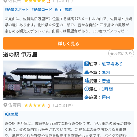
5
佐賀県
（口コミ1件）
#絶景スポット
#絶景ロード
#山｜高原
国見山は、佐賀県伊万里市に位置する標高776メートルの山で、佐賀県と長崎
県の境にあります。北松県立公園の一部で、豊かな自然と四季折々の風景が
楽しめる観光スポットです。山頂には展望台があり、360度のパノラマビュー
を楽しむことができます。特に晴れた日には、遠く五島列島まで見渡せる絶
詳しく見る
景が広がります。また、登山道が整備されており、初心者から上級者まで楽
しめるコースが用意されています。ハイキングやバードウォッチングを楽し
道の駅 伊万里
お気に入り
む人々にも人気があります。 春には桜やツツジが咲き誇り、秋には紅葉が美
しく、自然の美しさを堪能できます。また、国見湖畔公園も近くにあり、ピ
駐車：
駐車場あり
クニックや散策に最適な場所です。キャンプ場も併設されており、アウトド
予算：
無料
アを満喫することができます。アクセスも良好で、伊万里市内から車で約1時
間の距離にあります。
混雑：
普通
滞在：
1時間
施設：
屋内
5
佐賀県
（口コミ1件）
#道の駅
道の駅 伊万里は、佐賀県伊万里市にある道の駅です。 伊万里焼の窯元が数多
くあり、道の駅内でも販売されています。 新鮮な海の幸を味わえる食事処
や、地元でとれた野菜や果物を販売する直売所も人気です。 バイクで訪れる