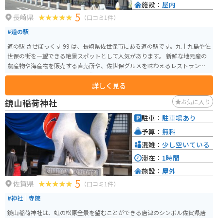
施設：
屋内
5
長崎県
（口コミ1件）
#道の駅
道の駅 させぼっくす 99 は、長崎県佐世保市にある道の駅です。九十九島や佐
世保の街を一望できる絶景スポットとして人気があります。 新鮮な地元産の
農産物や海産物を販売する直売所や、佐世保グルメを味わえるレストラン、
カフェなどがあります。特に、佐世保バーガーやレモンステーキはおすすめ
詳しく見る
です。お土産も充実しており、地元の銘菓や海産物加工品など、旅の思い出に
ぴったりです。 バイクで訪れる場合は、道の駅に広い駐車場が完備されてい
鏡山稲荷神社
お気に入り
るので安心です。九十九島の景色を楽しみながらのツーリングの休憩地点と
しても最適です。佐世保市内や周辺の観光スポットへのアクセスも良いの
駐車：
駐車場あり
で、観光拠点としても便利です。
予算：
無料
混雑：
少し空いている
滞在：
1時間
施設：
屋外
5
佐賀県
（口コミ1件）
#神社｜寺院
鏡山稲荷神社は、虹の松原全景を望むことができる唐津のシンボル佐賀県唐