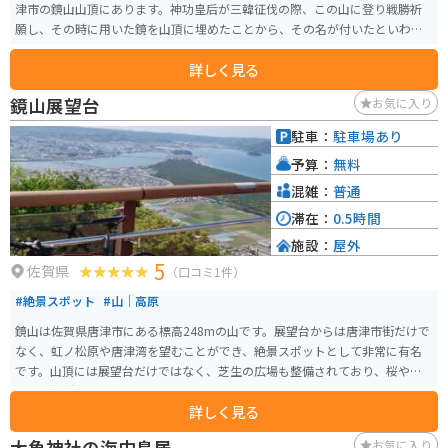
津市の鏡山山頂にあります。神功皇后が三韓征伐の際、この山に登り戦勝祈
願し、その時に用いた鏡を山頂に埋めたことから、その名が付いたといわれ
ています。
詳しく見る
鏡山展望台
お気に入り
駐車：
駐車場あり
予算：
無料
混雑：
普通
滞在：
0.5時間
施設：
屋外
5
佐賀県
（口コミ1件）
#絶景スポット
#山｜高原
鏡山は佐賀県唐津市にある標高248mの山です。展望台からは唐津市街だけで
なく、虹ノ松原や唐津湾を望むことができ、絶景スポットとして非常に有名
です。山頂には展望台だけではなく、芝生の広場も整備されており、桜やツ
ツジの名所でもあります。
詳しく見る
大魚神社の海中鳥居
お気に入り