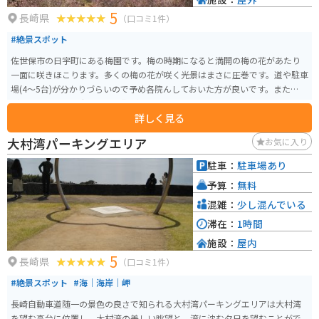
5
長崎県
（口コミ1件）
#絶景スポット
佐世保市の日宇町にある梅園です。梅の時期になると満開の梅の花があたり
一面に咲きほこります。多くの梅の花が咲く光景はまさに圧巻です。道や駐車
場(4～5台)が分かりづらいので予め各院んしておいた方が良いです。また、道
が急こう配なので歩きやすい靴がオススメです。
詳しく見る
大村湾パーキングエリア
お気に入り
駐車：
駐車場あり
予算：
無料
混雑：
少し混んでいる
滞在：
1時間
施設：
屋内
5
長崎県
（口コミ1件）
#絶景スポット
#海｜海岸｜岬
長崎自動車道随一の景色の良さで知られる大村湾パーキングエリアは大村湾
を望む高台に位置し、大村湾の美しい眺望と、湾に沈む夕日を望むことがで