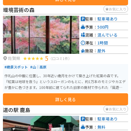
環境芸術の森
お気に入り
駐車：
駐車場あり
予算：
500円
混雑：
混んでいる
滞在：
1時間
施設：
屋外
5
佐賀県
（口コミ1件）
#絶景スポット
#山｜高原
作礼山の中腹に位置し、30年近い歳月をかけて築き上げた紅葉の森です。
『紅葉は地球を救う』というスローガンのもとに、約1万本のモミジやカエデ
が豊かに色づきます。100年前に建てられた旧家の廃材で作られた「風遊山
荘」では、休憩することができます。 秋になると、紅葉が深紅・黄緑と色と
詳しく見る
りどりに谷を錦に染めます。
道の駅 鹿島
お気に入り
駐車：
駐車場あり
予算：
無料