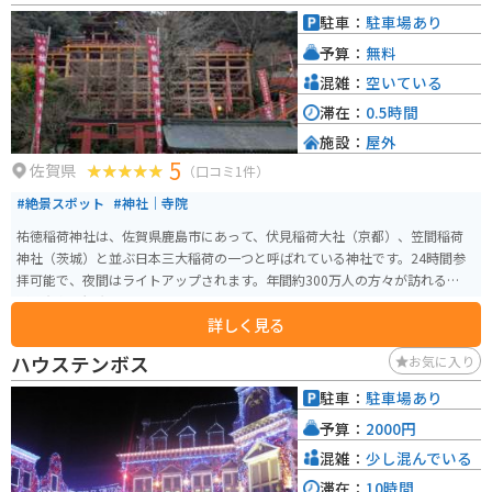
駐車：
駐車場あり
予算：
無料
混雑：
空いている
滞在：
0.5時間
施設：
屋外
5
佐賀県
（口コミ1件）
#絶景スポット
#神社｜寺院
祐徳稲荷神社は、佐賀県鹿島市にあって、伏見稲荷大社（京都）、笠間稲荷
神社（茨城）と並ぶ日本三大稲荷の一つと呼ばれている神社です。24時間参
拝可能で、夜間はライトアップされます。年間約300万人の方々が訪れる、九
州で有名な観光スポットです。
詳しく見る
ハウステンボス
お気に入り
駐車：
駐車場あり
予算：
2000円
混雑：
少し混んでいる
滞在：
10時間