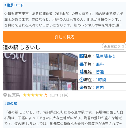
#絶景ロード
佐賀県伊万里市にある松浦鉄道（通称MR）の無人駅です。隣の駅まで続く桜
並木があります。春になると、地元の人はもちろん、他県から桜のトンネル
を見に来られる人々でいっぱいになります。 桜のトンネルの中を電車が通り
抜けるところは見所です。駅の壁には地元の小学生が絵を描いています。掃除
詳しく見る
や植物の手入れもきちんとなされていて、地元の人に愛されているのがわか
ります。桜の時期には桜祭りも開催されます。
道の駅 しろいし
お気に入り
駐車：
駐車場あり
予算：
無料
混雑：
普通
滞在：
1時間
施設：
屋内
5
佐賀県
（口コミ1件）
#道の駅
「道の駅 しろいし」は、佐賀県白石町にある道の駅です。 有明海に面した白
石町は、干拓によってできた広大な土地が広がり、海苔の養殖が盛んな地域
です。道の駅 しろいしでは、地元産の新鮮な魚介類や農産物が販売されてお