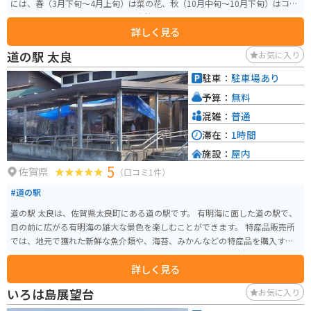
には、春（3月下旬～4月上旬）は菜の花、秋（10月中旬～10月下旬）はコス
モスが咲き誇り、花の季節は特に大勢の人で賑わっています。
詳しく見る
道の駅 太良
お気に入り
駐車：
駐車場あり
予算：
無料
混雑：
普通
滞在：
1時間
施設：
屋内
5
佐賀県
（口コミ1件）
#道の駅
道の駅 太良は、佐賀県太良町にある道の駅です。 有明海に面した道の駅で、
目の前に広がる有明海の雄大な景色を楽しむことができます。 特産品販売所
では、地元で獲れた新鮮な魚介類や、海苔、みかんなどの特産品を購入する
ことができます。 また、レストランでは、太良町の新鮮な食材を使った料理
詳しく見る
を堪能できます。 バイクで訪れる場合、道の駅には広い駐車場が完備されて
いるので安心です。 有明海沿いを走る国道207号線は、信号が少なく、景色
いろは島展望台
お気に入り
も良いため、ツーリングにも最適です。 道の駅 太良は、休憩場所としてだけ
でなく、太良町の魅力を満喫できるスポットとしてもおすすめです。