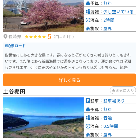
予算：
無料
混雑：
少し空いている
滞在：
2時間
施設：
屋外
5
長崎県
（口コミ1件）
#絶景ロード
佐世保市にある大きな橋です。春になると桜がたくさん咲き誇りとてもきれ
いです。また隣にある新西海橋では遊歩道となっており、運が良ければ渦潮
も見られます。近くに売店や金ぴかのトイレもあり休憩はもちろん、観光や
お花見にも大変オススメです。
詳しく見る
土谷棚田
お気に入り
駐車：
駐車場あり
予算：
無料
混雑：
普通
滞在：
0.5時間
施設：
屋外