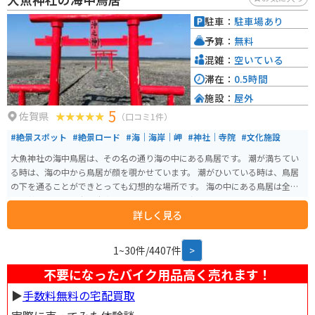
駐車：
駐車場あり
予算：
無料
混雑：
空いている
滞在：
0.5時間
施設：
屋外
5
佐賀県
（口コミ1件）
#絶景スポット
#絶景ロード
#海｜海岸｜岬
#神社｜寺院
#文化施設
大魚神社の海中鳥居は、その名の通り海の中にある鳥居です。 潮が満ちてい
る時は、海の中から鳥居が顔を覗かせています。 潮がひいている時は、鳥居
の下を通ることができとっても幻想的な場所です。 海の中にある鳥居は全部
で３基あります。広い駐車場もあり、トイレも完備されています。
詳しく見る
1~30件/4407件
>
不要になったバイク用品高く売れます！
▶︎
手数料無料の宅配買取