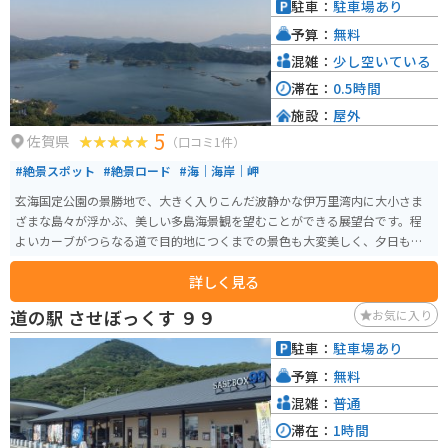
駐車：
駐車場あり
予算：
無料
混雑：
少し空いている
滞在：
0.5時間
施設：
屋外
5
佐賀県
（口コミ1件）
#絶景スポット
#絶景ロード
#海｜海岸｜岬
玄海国定公園の景勝地で、大きく入りこんだ波静かな伊万里湾内に大小さま
ざまな島々が浮かぶ、美しい多島海景観を望むことができる展望台です。程
よいカーブがつらなる道で目的地につくまでの景色も大変美しく、夕日も綺
麗なスポットです。
詳しく見る
道の駅 させぼっくす ９９
お気に入り
駐車：
駐車場あり
予算：
無料
混雑：
普通
滞在：
1時間