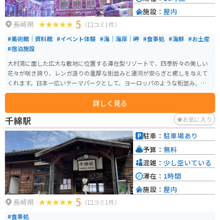
施設：
屋内
5
長崎県
（口コミ1件）
#美術館｜資料館
#イベント体験
#海｜海岸｜岬
#食事処
#海鮮
#お土産
#宿泊施設
大村湾に面した広大な敷地に位置する滞在型リゾートで、四季折々の美しい
花々が咲き誇り、レンガ造りの重厚な街並みと運河が安らぎと癒しを与えて
くれます。日本一広いテーマパークとして、ヨーロッパのような街並み、石
畳、運河、街と自然が調和した「美しい街」が特徴です。 一年を通してイル
詳しく見る
ミネーションが華やかな街の中で、目いっぱい遊ぶこともゆっくりと宿泊す
ることもできます。「花と光の感動リゾート」と呼ばれ、異国体験を満喫で
千綿駅
お気に入り
きる場所です。場内にはレストラン、ショップ、アミューズメント施設、ホテ
ル、美術館などがあり、本格的なリゾートライフを満喫することができま
駐車：
駐車場あり
す。
予算：
無料
混雑：
少し空いている
滞在：
1時間
施設：
屋内
5
長崎県
（口コミ1件）
#食事処