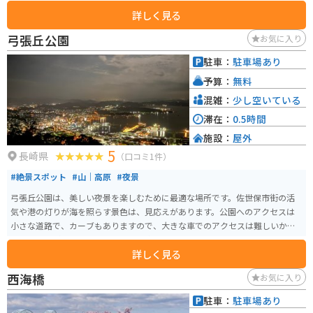
り、特に海苔は種類も豊富なので、お土産に最適です。 また、併設されてい
詳しく見る
るレストランでは、地元産の食材をふんだんに使った料理を楽しむことがで
きます。 バイクで訪れる場合、道の駅には広い駐車場が完備されているので
弓張丘公園
お気に入り
安心です。周辺には、有明海沿いを走るシーサイドロードなど、風光明媚なツ
ーリングコースもあります。 道の駅 しろいしは、佐賀県内でも有数の規模を
駐車：
駐車場あり
誇る道の駅であり、地元の特産品やグルメ、観光情報など、様々な情報を入
予算：
無料
手することができます。 白石町を訪れた際には、ぜひ立ち寄ってみてくださ
い。
混雑：
少し空いている
滞在：
0.5時間
施設：
屋外
5
長崎県
（口コミ1件）
#絶景スポット
#山｜高原
#夜景
弓張丘公園は、美しい夜景を楽しむために最適な場所です。佐世保市街の活
気や港の灯りが海を照らす景色は、見応えがあります。公園へのアクセスは
小さな道路で、カーブもありますので、大きな車でのアクセスは難しいかも
しれませんが、バイクで走る分には楽しいです。
詳しく見る
西海橋
お気に入り
駐車：
駐車場あり