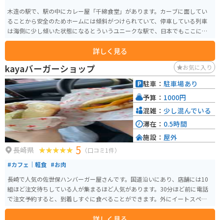
木造の駅で、駅の中にカレー屋「千綿食堂」があります。カーブに面してい
ることから安全のためホームには傾斜がつけられていて、停車している列車
は海側に少し傾いた状態になるとういうユニークな駅で、日本でもここにし
かない珍しい駅と言われていています。
詳しく見る
kayaバーガーショップ
お気に入り
駐車：
駐車場あり
予算：
1000円
混雑：
少し混んでいる
滞在：
0.5時間
施設：
屋外
5
長崎県
（口コミ1件）
#カフェ｜軽食
#お肉
長崎で人気の佐世保ハンバーガー屋さんです。国道沿いにあり、店舗には10
組ほど注文待ちしている人が集まるほど人気があります。30分ほど前に電話
で注文予約すると、到着しすぐに食べることができます。外にイートスペー
スがあるため、季節を感じながらの食事もできます。
詳しく見る