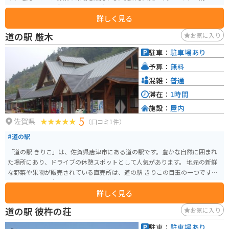
場合は、道の駅に併設されている駐車場に停めることができます。 周辺に
詳しく見る
は、波静かな伊万里湾沿いを走る国道204号線が走り、ツーリングにも最適な
エリアです。 伊万里市は、古くから pottery の産地として知られており、伊
道の駅 厳木
お気に入り
万里焼は全国的にも有名です。 道の駅 伊万里では、伊万里焼の展示や販売も
行っているので、お土産にいかがでしょうか。 【おすすめ】 * 道の駅 伊万里
駐車：
駐車場あり
で販売されている、新鮮な魚介を使った海鮮丼 * 伊万里湾を眺めながら走
予算：
無料
る、国道204号線のツーリング
混雑：
普通
滞在：
1時間
施設：
屋内
5
佐賀県
（口コミ1件）
#道の駅
「道の駅 きりこ」は、佐賀県唐津市にある道の駅です。豊かな自然に囲まれ
た場所にあり、ドライブの休憩スポットとして人気があります。 地元の新鮮
な野菜や果物が販売されている直売所は、道の駅 きりこの目玉の一つです。
とくに、きりこ米、ハウスみかん、富有タイなどの農産物は、お土産として
詳しく見る
もおすすめです。 バイクで訪れる際は、広々とした駐車場があるので安心で
す。道の駅 きりこは、佐賀県の自然を感じながら、ゆったりと休憩できる場
道の駅 彼杵の荘
お気に入り
所です。
駐車：
駐車場あり