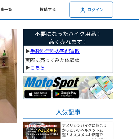
記事一覧
投稿する
ログイン
不要になったバイク用品！
高く売れます！
▶︎
手数料無料の宅配買取
実際に売ってみた体験談
▶︎
こちら
人気記事
アメリカンバイクに似合う
かっこいいヘルメット20
選！オススメはお洒落でワ
モトスポット