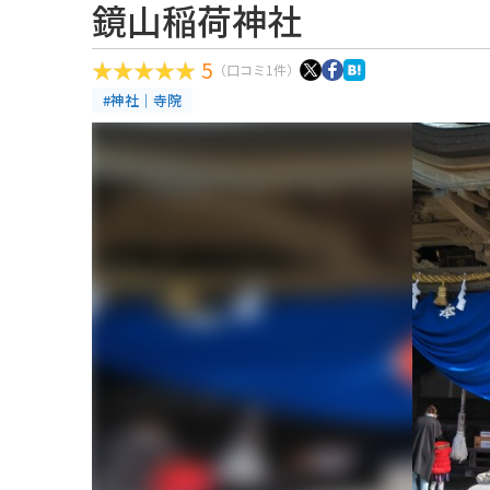
鏡山稲荷神社
5
（口コミ1件）
#神社｜寺院