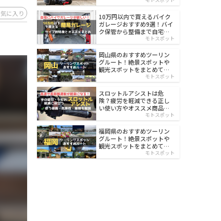
イルド
お気に入り
10万円以内で買えるバイク
ガレージおすすめ9選！バイ
ク保管から整備まで自宅で
楽々
モトスポット
岡山県のおすすめツーリン
グルート！絶景スポットや
観光スポットをまとめて紹
介
モトスポット
スロットルアシストは危
険？疲労を軽減できる正し
い使い方やオススメ商品を
紹介
モトスポット
福岡県のおすすめツーリン
グルート！絶景スポットや
観光スポットをまとめて紹
介
モトスポット