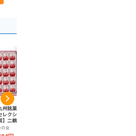
九州銘菓」【モン
【佐賀限定】さが錦
Settella
セレクション金賞
（箱なし・個包装・
丸 ぼうろ 
賞】二鶴堂 博多
5個入）村岡屋 佐賀
ボーロ 20
女 あまおう苺ミル
土産 モンドセレクシ
お菓子 和
多の女
Generic
SETTELLA
味 ２０個入り×１
ョン最高金賞連続受
プレゼント