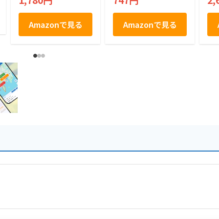
1,780円
747円
2,
み おやつ トッピン
箱
グ
Amazonで見る
Amazonで見る