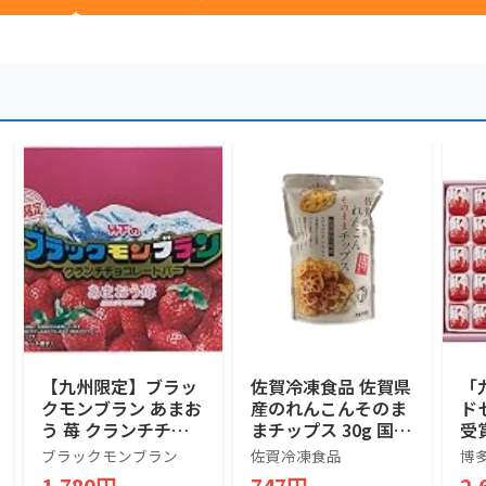
【九州限定】ブラッ
佐賀冷凍食品 佐賀県
「
クモンブラン あまお
産のれんこんそのま
ド
う 苺 クランチチョ
まチップス 30g 国産
受
コレートバー 10本入
佐賀県産蓮根使用 ス
の
ブラックモンブラン
佐賀冷凍食品
博
り
ナック 野菜 おつま
ク