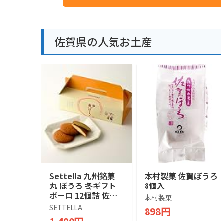
佐賀県の人気お土産
Settella 九州銘菓
本村製菓 佐賀ぼうろ
丸 ぼうろ 冬ギフト
8個入
ボーロ 12個詰 佐賀
本村製菓
お菓子 和菓子ギフト
SETTELLA
898円
プレゼント