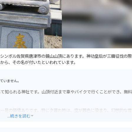
シンボル佐賀県唐津市の鏡山山頂にあります。神功皇后が三韓征伐の際
から、その名が付いたといわれています。
ていません。
して知られる神社です。山頂付近まで車やバイクで行くことができ、無
は一見の価値ありです。特に夕暮れ時は、空が茜色に染まり、幻想的な雰
...続きを読む
なりますが、道は舗装されているので歩きやすいです。ただし、山頂付