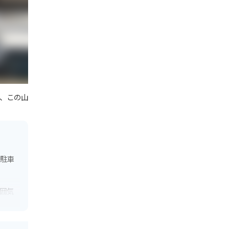
、この山
料駐車
囲気
近は風