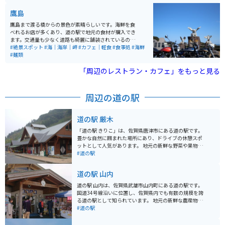
します。 有田焼の歴史と文化を体験できる施設で、江戸
幕末から明治初期までの有田焼の作品を展示していま
鷹島
す。また、有田焼の体験工房では、自分で陶器を作る体
験もでき、酒造メーカーの運営による清酒や焼酎の試
鷹島まで渡る橋からの景色が素晴らしいです。海鮮を食
飲、販売も楽しめます。飲食施設も充実しており、花を
べれるお店が多くあり、道の駅で地元の食材が購入でき
眺めながらゆったりとした時間を過ごすことができる素
ます。交通量も少なく道路も綺麗に舗装されているので
敵なスポットです。
ドライブ、バイクツーリングに最適です。
#絶景スポット
#海｜海岸｜岬
#カフェ｜軽食
#食事処
#海鮮
#麺類
「周辺のレストラン・カフェ」をもっと見る
周辺の道の駅
道の駅 厳木
「道の駅 きりこ」は、佐賀県唐津市にある道の駅です。
豊かな自然に囲まれた場所にあり、ドライブの休憩スポ
ットとして人気があります。 地元の新鮮な野菜や果物が
販売されている直売所は、道の駅 きりこの目玉の一つで
#道の駅
す。とくに、きりこ米、ハウスみかん、富有タイなどの
農産物は、お土産としてもおすすめです。 バイクで訪れ
道の駅 山内
る際は、広々とした駐車場があるので安心です。道の駅
きりこは、佐賀県の自然を感じながら、ゆったりと休憩
道の駅 山内は、佐賀県武雄市山内町にある道の駅です。
できる場所です。
国道34号線沿いに位置し、佐賀県内でも有数の規模を誇
る道の駅として知られています。 地元の新鮮な農産物が
人気で、特に山内町産のゆずを使った加工品はおすすめ
#道の駅
です。ゆず胡椒、ゆずドリンク、ゆずアイスなど、種類
も豊富なので、お土産にぴったりです。また、レストラ