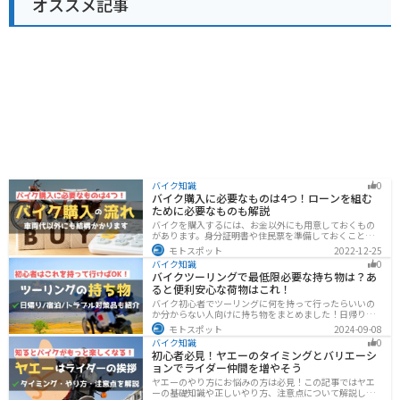
オススメ記事
バイク知識
0
バイク購入に必要なものは4つ！ローンを組む
ために必要なものも解説
バイクを購入するには、お金以外にも用意しておくもの
があります。身分証明書や住民票を準備しておくことで
購入ギリギリになって慌てずに済むので、しっかりと準
モトスポット
2022-12-25
備しておきましょう。
バイク知識
0
バイクツーリングで最低限必要な持ち物は？あ
ると便利安心な荷物はこれ！
バイク初心者でツーリングに何を持って行ったらいいの
か分からない人向けに持ち物をまとめました！日帰りや1
泊以上の日数別、トラブル対策やメンテ用品、出先であ
モトスポット
2024-09-08
ると便利なアイテムまで全て解説しています。アレを忘
バイク知識
0
れた！持ってきたけど使わなかったなど出先で困らない
初心者必見！ヤエーのタイミングとバリエーシ
よう自分に必要な荷物を把握しておきましょう。
ョンでライダー仲間を増やそう
ヤエーのやり方にお悩みの方は必見！この記事ではヤエ
ーの基礎知識や正しいやり方、注意点について解説しま