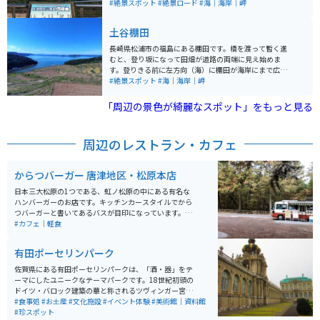
らなる道で目的地につくまでの景色も大変美しく、夕日
#絶景スポット
#絶景ロード
#海｜海岸｜岬
も綺麗なスポットです。
土谷棚田
長崎県松浦市の福島にある棚田です。橋を渡って暫く進
むと、登り坂になって田畑が道路の両端に見え始めま
す。登りきる前に左方向（海）に棚田が海岸にまで広が
って見えます。秋の収穫時期に行くと、稲穂の黄金と海
#絶景スポット
#海｜海岸｜岬
がマッチして、とても綺麗です。駐車場は車で10台程度
駐車可能です。
「周辺の景色が綺麗なスポット」をもっと見る
周辺のレストラン・カフェ
からつバーガー 唐津地区・松原本店
日本三大松原の1つである、虹ノ松原の中にある有名な
ハンバーガーのお店です。キッチンカースタイルでから
つバーガーと書いてあるバスが目印になっています。か
らつバーガーは佐賀県のご当地B級グルメで、九州に住
#カフェ｜軽食
んでいる人なら知っている人も多いのではないでしょう
か。シンプルなハンバーガーとポテトでボリュームもし
有田ポーセリンパーク
っかりとあってリーズナブルな価格で食べることができ
ます。
佐賀県にある有田ポーセリンパークは、「酒・器」をテ
ーマにしたユニークなテーマパークです。18世紀初頭の
ドイツ・バロック建築の華と称されるツヴィンガー宮殿
を忠実に再現した華麗な建物が特徴で、園内のガーデン
#食事処
#お土産
#文化施設
#イベント体験
#美術館｜資料館
では四季折々の花々と鮮やかな緑が訪れる人々の心を癒
#珍スポット