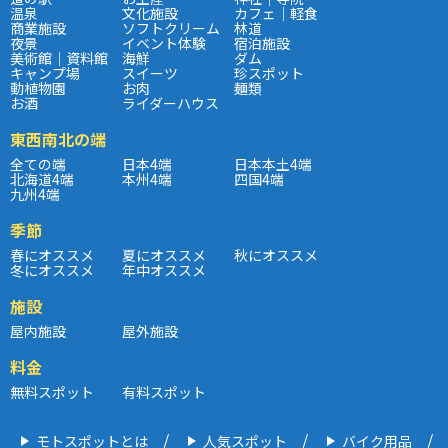
温泉
文化施設
カフェ｜軽食
商業施設
ソフトクリーム
林道
夜景
イベント体験
宿泊施設
美術館｜資料館
海鮮
ダム
キャンプ場
スイーツ
珍スポット
動植物園
お肉
麺類
お酒
ライダーハウス
東西南北の端
全ての端
日本4端
日本本土4端
北海道4端
本州4端
四国4端
九州4端
季節
春にオススメ
夏にオススメ
秋にオススメ
冬にオススメ
年中オススメ
施設
屋内施設
屋外施設
料金
無料スポット
有料スポット
モトスポットとは
人気スポット
バイク用品