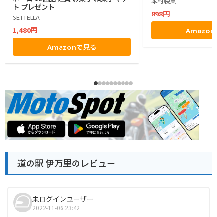
本村製菓
ト プレゼント
898円
SETTELLA
1,480円
Amazo
Amazonで見る
道の駅 伊万里のレビュー
未ログインユーザー
2022-11-06 23:42