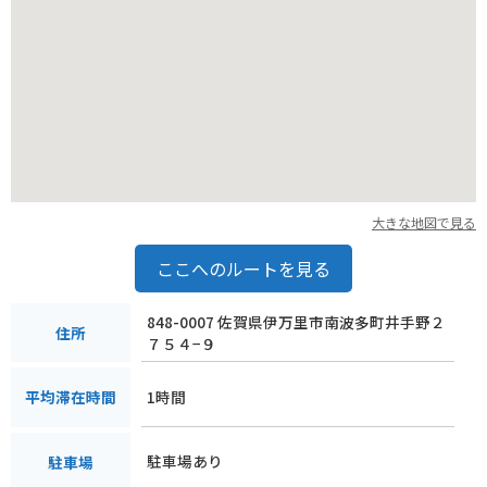
* 伊万里湾を眺めながら走る、国道204号線のツーリング
大きな地図で見る
ここへのルートを見る
848-0007 佐賀県伊万里市南波多町井手野２
住所
７５４−９
1時間
平均滞在時間
駐車場あり
駐車場