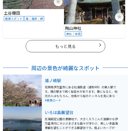
土谷棚田
絶景スポット
海｜海岸｜岬
陶山神社
神社｜寺院
もっと見る
周辺の景色が綺麗なスポット
浦ノ崎駅
佐賀県伊万里市にある松浦鉄道（通称MR）の無人駅で
す。隣の駅まで続く桜並木があります。春になると、地
元の人はもちろん、他県から桜のトンネルを見に来られ
る人々でいっぱいになります。 桜のトンネルの中を電車
#絶景ロード
が通り抜けるところは見所です。駅の壁には地元の小学
生が絵を描いています。掃除や植物の手入れもきちんと
いろは島展望台
なされていて、地元の人に愛されているのがわかりま
す。桜の時期には桜祭りも開催されます。
玄海国定公園の景勝地で、大きく入りこんだ波静かな伊
万里湾内に大小さまざまな島々が浮かぶ、美しい多島海
景観を望むことができる展望台です。程よいカーブがつ