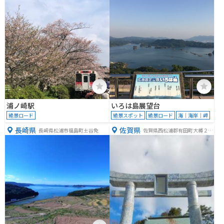
浦ノ崎駅
いろは島展望台
絶景ロード
絶景スポット
絶景ロード
海｜海岸｜岬
長崎県
佐賀県
長崎県松浦市福島町土谷免
佐賀県西松浦郡有田町大樽２丁
目５−１