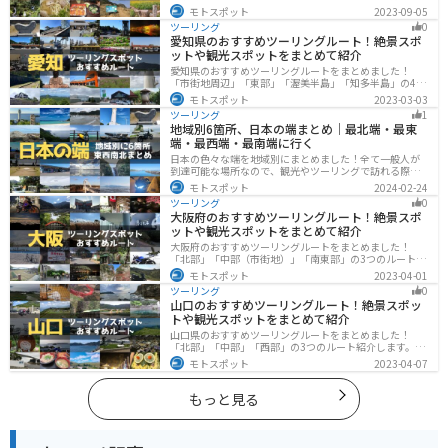
「宮崎都」「鹿児島県」の各県の観光地紹介します。自
モトスポット
2023-09-05
然豊かな山々や湖、温泉地が点在し、四季折々の景色を
ツーリング
0
楽しめるスポットが多数あります。バイクで九州にツー
愛知県のおすすめツーリングルート！絶景スポ
リングに行く際は参考にしてください。
ットや観光スポットをまとめて紹介
愛知県のおすすめツーリングルートをまとめました！
「市街地周辺」「東部」「渥美半島」「知多半島」の4つ
のルート紹介します。名古屋周辺の栄えたスポットから
モトスポット
2023-03-03
山、海、美術館なども多数あり、自然・歴史・文化を満
ツーリング
1
喫するツーリングができます。バイクで愛知県にツーリ
地域別6箇所、日本の端まとめ｜最北端・最東
ングに行く際は参考にしてください。
端・最西端・最南端に行く
日本の色々な端を地域別にまとめました！全て一般人が
到達可能な場所なので、観光やツーリングで訪れる際の
参考にしてください。
モトスポット
2024-02-24
ツーリング
0
大阪府のおすすめツーリングルート！絶景スポ
ットや観光スポットをまとめて紹介
大阪府のおすすめツーリングルートをまとめました！
「北部」「中部（市街地）」「南東部」の3つのルート紹
介します。歴史と近代が融合した魅力的なエリアで様々
モトスポット
2023-04-01
な楽しみ方ができます。バイクで大阪府にツーリングに
ツーリング
0
行く際は参考にしてください。
山口のおすすめツーリングルート！絶景スポッ
トや観光スポットをまとめて紹介
山口県のおすすめツーリングルートをまとめました！
「北部」「中部」「西部」の3つのルート紹介します。美
しい海岸線や山々を楽しむことができます。バイクで山
モトスポット
2023-04-07
口県にツーリングに行く際は参考にしてください。
もっと見る