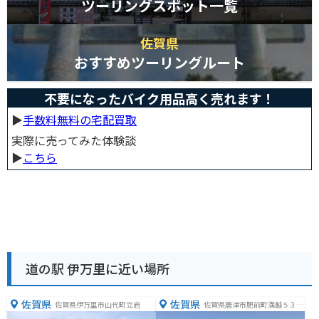
ツーリングスポット一覧
佐賀県
おすすめツーリングルート
不要になったバイク用品高く売れます！
▶︎
手数料無料の宅配買取
実際に売ってみた体験談
▶︎
こちら
道の駅 伊万里に近い場所
佐賀県
佐賀県
佐賀県伊万里市山代町立岩
佐賀県唐津市肥前町満越５３７
−２