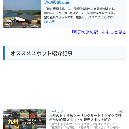
道の駅 鷹ら島
ンでは、地元産の食材を使った料理を楽しむことができ
ます。 バイクで訪れる場合、道の駅には広い駐車場が完
「道の駅 鷹ら島」は、長崎県松浦市にある道の駅です。
備されているので安心です。ツーリングの休憩スポット
目の前に広がる伊万里湾と、そこに浮かぶ鷹島と飛島を
としても最適です。道の駅周辺には、温泉施設や宿泊施
望む絶景スポットです。 鷹島は、1274年と1281年に元
設もあるので、ゆっくりと観光を楽しむこともできま
寇があった場所として知られており、道の駅の周辺に
#道の駅
す。 道の駅 山内は、地元の特産品やグルメ、観光情報を
は、鷹島歴史民俗資料館や、元寇に関する史跡が点在し
一度に得ることができる便利なスポットです。ドライブ
ています。 道の駅には、地元で獲れた新鮮な魚介類を販
「周辺の道の駅」をもっと見る
やツーリングの際には、ぜひ立ち寄ってみてください。
売する直売所や、鷹島産の食材を使った料理を提供する
レストランがあります。また、展望台からは、伊万里湾
を一望することができます。 バイクで訪れる場合は、道
の駅の駐車場にバイク専用の駐車スペースがあります。
オススメスポット紹介記事
周辺は海岸線が続く風光明媚な道が多く、ツーリングに
も最適です。 鷹島は、新鮮な魚介類が有名で、道の駅で
も購入することができます。特におすすめは、タイやヒ
ラメなどの活魚です。また、鷹島産の塩を使った塩サバ
も人気があります。
ツーリング
0
九州のおすすめツーリングルート！バイクで行
きたい絶景スポットや観光スポット紹介
九州のおすすめツーリングスポットをまとめました！
「福岡県」「佐賀県」「長崎県」「熊本県」「大分県」