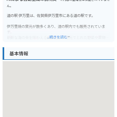
ん。
道の駅 伊万里は、佐賀県伊万里市にある道の駅です。
伊万里焼の窯元が数多くあり、道の駅内でも販売されていま
す。
...続きを読む
新鮮な海の幸を味わえる食事処や、地元でとれた野菜や果物を
販売する直売所も人気です。
基本情報
バイクで訪れる場合は、道の駅に併設されている駐車場に停め
ることができます。
周辺には、波静かな伊万里湾沿いを走る国道204号線が走り、
ツーリングにも最適なエリアです。
伊万里市は、古くから pottery の産地として知られており、伊
万里焼は全国的にも有名です。
道の駅 伊万里では、伊万里焼の展示や販売も行っているので、
お土産にいかがでしょうか。
【おすすめ】
* 道の駅 伊万里で販売されている、新鮮な魚介を使った海鮮丼