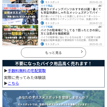
す。実はヤエーには、ツーリング中の連帯感を高める効
モトスポット
2025-01-25
果があります。この記事を読めば、ヤエーの楽しみ方と
バイク用品
0
安全に行うポイントがわかるでしょう。
夏用ライディングパンツおすすめ10選！暑くて
も安全快適おしゃれなメッシュズボンでバイク
に乗ろう
夏の暑いバイクをもっと快適にしませんか？オールシー
ズン用と夏用のライディングパンツでは、快適さが全然
違います。生地の大半がメッシュ素材で作られた夏用で
モトスポット
2024-07-22
は通気性・透湿性に優れており、熱気を逃しつつ汗をし
バイク知識
0
っかりと乾かしてくれます。そんな夏用ライディングパ
バイクの駐車場どうしてる？困ったときの探し
ンツの選び方や特徴オススメ商品をまとめました。
方と注意点を徹底解説
バイクの駐車場に悩んでいる方は必見！この記事では排
気量別の駐車場選びや賃貸物件での対応策、防犯対策を
解説します。実は駐車場の種類やマナーを押さえるだけ
モトスポット
2025-01-21
で快適なバイクライフが実現可能です。記事を読み駐車
場探しのコツをぜひチェックしてください。
もっと見る
不要になったバイク用品高く売れます！
▶︎
手数料無料の宅配買取
実際に売ってみた体験談
▶︎
こちら
あなたのオススメスポットを登録しませんか？
モトスポットでは、皆様からオススメスポットを募集しています！