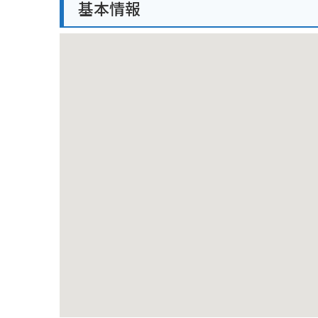
基本情報
バイクで訪れる場合、神社には無料の駐車場がありま
あります。バイクを停めて、ゆっくりと散策してみるの