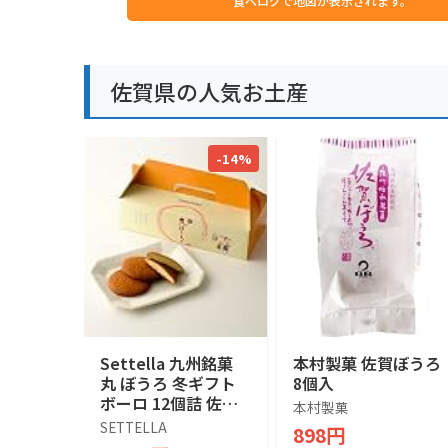
食べログで地図が表示されます。
佐賀県の人気お土産
-14%
Settella 九州銘菓
本村製菓 佐賀ぼうろ
丸 ぼうろ 冬ギフト
8個入
ボーロ 12個詰 佐賀
本村製菓
お菓子 和菓子ギフト
SETTELLA
898円
プレゼント