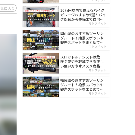
イルド
お気に入り
10万円以内で買えるバイク
ガレージおすすめ9選！バイ
ク保管から整備まで自宅で
楽々
モトスポット
岡山県のおすすめツーリン
グルート！絶景スポットや
観光スポットをまとめて紹
介
モトスポット
スロットルアシストは危
険？疲労を軽減できる正し
い使い方やオススメ商品を
紹介
モトスポット
福岡県のおすすめツーリン
グルート！絶景スポットや
観光スポットをまとめて紹
介
モトスポット