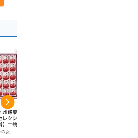
九州銘菓」【モン
佐賀海苔 一等級佐賀
【佐賀限定
セレクション金賞
有明海産焼のり 6枚
ろ（箱なし
賞】二鶴堂 博多
×5袋
装・10個
女 あまおう苺ミル
屋 まるぼう
多の女
佐賀海苔
ノーブランド
味 ２０個入り×１
土産 人気 