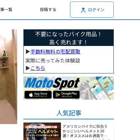
記事一覧
投稿する
ログイン
不要になったバイク用品！
高く売れます！
▶︎
手数料無料の宅配買取
実際に売ってみた体験談
▶︎
こちら
人気記事
アメリカンバイクに似合う
かっこいいヘルメット20
選！オススメはお洒落でワ
モトスポット