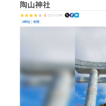
陶山神社
4
（口コミ1件）
#神社｜寺院