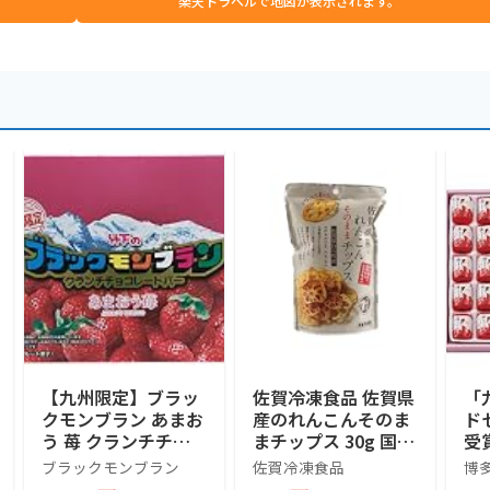
楽天トラベルで地図が表示されます。
【九州限定】ブラッ
佐賀冷凍食品 佐賀県
「
クモンブラン あまお
産のれんこんそのま
ド
う 苺 クランチチョ
まチップス 30g 国産
受
コレートバー 10本入
佐賀県産蓮根使用 ス
の
ブラックモンブラン
佐賀冷凍食品
博
り
ナック 野菜 おつま
ク