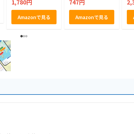
1,780円
747円
2,
み おやつ トッピン
箱
グ
Amazonで見る
Amazonで見る