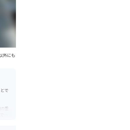
以外にも
ことで
国の重
ができ