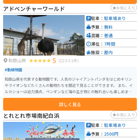
味わえるレストラン、地元の特産品を販売するショップなどがあります。 和
アドベンチャーワールド
お気に入り
歌山県は海沿いの温暖な気候で、海岸線を走る道路が多いので、ツーリング
にもおすすめのエリアです。道の駅 イノブータンランド・すさみは、そんな
駐車：
駐車場あり
ツーリングの休憩場所としても最適です。施設内には、バイクスタンドも設
予算：
無料
置されているので安心です。 この地域の名産品としては、もちろんイノブタ
を使った加工品が人気です。イノブタ肉は、豚肉の旨味とイノシシ肉の野性
混雑：
普通
味を併せ持ち、脂身は甘みがありさっぱりとした味わいが特徴です。ハムや
滞在：
7時間
ソーセージ、ベーコンなど様々な加工品が販売されているので、お土産にい
施設：
屋内
かがでしょうか。
5
和歌山県
（口コミ1件）
#動植物園
和歌山県を代表する動物園です。人気のジャイアントパンダをはじめキリン
やライオンなどたくさんの動物たちを間近で見ることができます。 また、イ
ルカショーは迫力満点、ペンギンなど海の生き物との触れ合いも楽しめま
す。老若男女問わず楽しめます。遊園地もあるので、一日では回り切れないぐ
詳しく見る
らい充実しています。
とれとれ市場南紀白浜
お気に入り
駐車：
駐車場あり
予算：
2500円