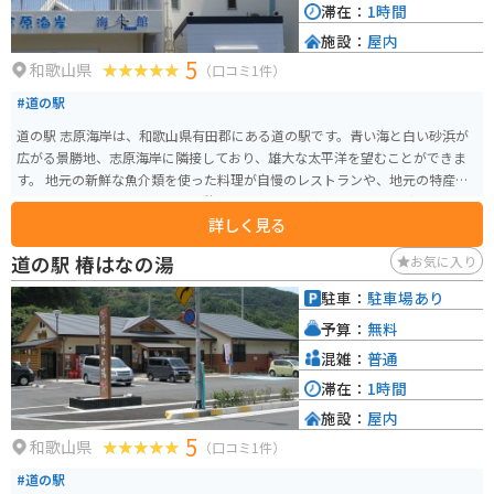
滞在：
1時間
施設：
屋内
5
和歌山県
（口コミ1件）
#道の駅
道の駅 志原海岸は、和歌山県有田郡にある道の駅です。青い海と白い砂浜が
広がる景勝地、志原海岸に隣接しており、雄大な太平洋を望むことができま
す。 地元の新鮮な魚介類を使った料理が自慢のレストランや、地元の特産品
を販売するショップがあり、休憩だけでなく、食事やショッピングも楽しめ
詳しく見る
ます。 バイクで訪れる場合、道の駅には広々とした駐車場が完備されている
ので安心です。海岸線沿いをツーリングするライダーが多く、休憩場所とし
道の駅 椿はなの湯
お気に入り
て人気です。 志原海岸は、海水浴はもちろん、サーフィンや釣りなどのマリ
ンスポーツも盛んなので、1日を通して楽しむことができます。また、周辺に
駐車：
駐車場あり
は温泉施設もあるので、ツーリングで疲れた体を癒すこともできます。 名産
予算：
無料
品としては、地元で獲れた新鮮な魚介類や、みかん、梅干しなどが有名で
す。道の駅のショップでは、お土産にぴったりの加工品なども販売されてい
混雑：
普通
ます。
滞在：
1時間
施設：
屋内
5
和歌山県
（口コミ1件）
#道の駅