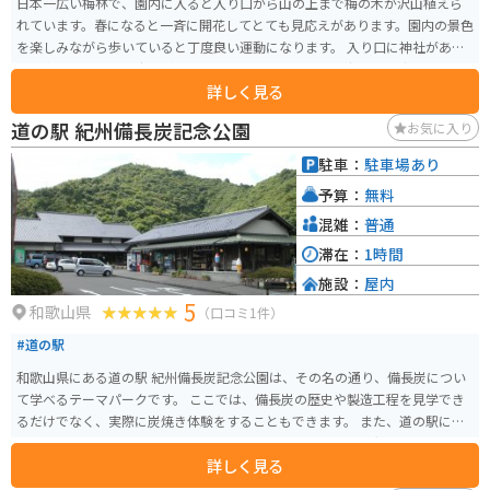
日本一広い梅林で、園内に入ると入り口から山の上まで梅の木が沢山植えら
れています。春になると一斉に開花してとても見応えがあります。園内の景色
を楽しみながら歩いていると丁度良い運動になります。 入り口に神社があ
り、進むとイベント広場があり、更に行くと山頂からは海まで見渡せます。
詳しく見る
駐車場までの道では芋餅や、めはり寿司が売られています。駐車場では梅昆
布茶や梅饅頭、様々な種類の味付けの梅干しがお土産として売られていま
道の駅 紀州備長炭記念公園
お気に入り
す。
駐車：
駐車場あり
予算：
無料
混雑：
普通
滞在：
1時間
施設：
屋内
5
和歌山県
（口コミ1件）
#道の駅
和歌山県にある道の駅 紀州備長炭記念公園は、その名の通り、備長炭につい
て学べるテーマパークです。 ここでは、備長炭の歴史や製造工程を見学でき
るだけでなく、実際に炭焼き体験をすることもできます。 また、道の駅に
は、地元の特産品を販売するショップやレストランもあり、和歌山ラーメン
詳しく見る
や梅干しなど、地元グルメを楽しむこともできます。 バイクで訪れる場合、
駐車場も広く、休憩場所としても最適です。周辺には、熊野古道など、風光明