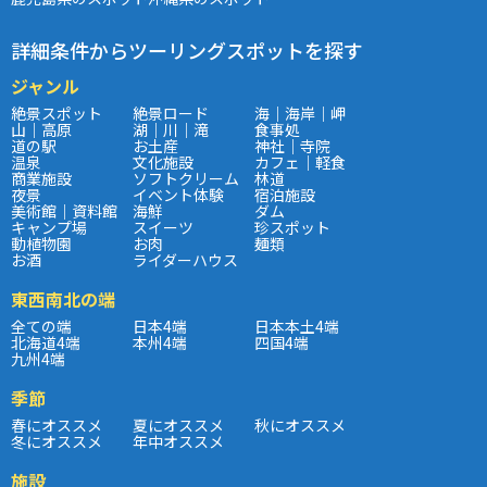
詳細条件からツーリングスポットを探す
ジャンル
絶景スポット
絶景ロード
海｜海岸｜岬
山｜高原
湖｜川｜滝
食事処
道の駅
お土産
神社｜寺院
温泉
文化施設
カフェ｜軽食
商業施設
ソフトクリーム
林道
夜景
イベント体験
宿泊施設
美術館｜資料館
海鮮
ダム
キャンプ場
スイーツ
珍スポット
動植物園
お肉
麺類
お酒
ライダーハウス
東西南北の端
全ての端
日本4端
日本本土4端
北海道4端
本州4端
四国4端
九州4端
季節
春にオススメ
夏にオススメ
秋にオススメ
冬にオススメ
年中オススメ
施設