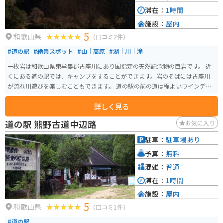
干しが作られています。その他にも、梅酒、梅ジャム、梅シロップなど、様々
滞在：
1時間
な梅製品が販売されていますので、お土産にいかがでしょうか。
施設：
屋内
5
和歌山県
（口コミ2件）
#道の駅
#絶景スポット
#山｜高原
#湖｜川｜滝
一枚岩は和歌山県東牟婁郡古座川にあり国指定の天然記念物の巨岩です。 近
くにある道の駅では、キャンプをすることができます。岩のそばには古座川
が流れ川遊びを楽しむこともできます。 道の駅の前の道は程よいワインディ
ングで走りやすく、道の駅のキャンプサイトの中にはバイク用のサイトもあ
詳しく見る
ります。
道の駅 熊野古道中辺路
お気に入り
駐車：
駐車場あり
予算：
無料
混雑：
普通
滞在：
1時間
施設：
屋内
5
和歌山県
（口コミ1件）
#道の駅