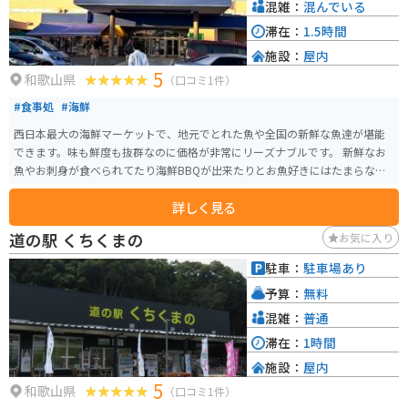
混雑：
混んでいる
滞在：
1.5時間
施設：
屋内
5
和歌山県
（口コミ1件）
#食事処
#海鮮
西日本最大の海鮮マーケットで、地元でとれた魚や全国の新鮮な魚達が堪能
できます。味も鮮度も抜群なのに価格が非常にリーズナブルです。 新鮮なお
魚やお刺身が食べられてたり海鮮BBQが出来たりとお魚好きにはたまらない
スポットになっています。お土産コーナーでは新鮮なお魚達を買って帰るこ
詳しく見る
とが出来るので、家でも新鮮なお魚の味を楽しむことが出来ます。
道の駅 くちくまの
お気に入り
駐車：
駐車場あり
予算：
無料
混雑：
普通
滞在：
1時間
施設：
屋内
5
和歌山県
（口コミ1件）