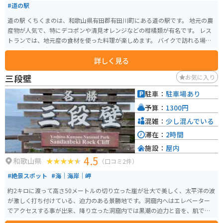
#道の駅
道の駅 くちくまのは、和歌山県有田郡有田川町にある道の駅です。 地元の農
産物が人気で、特にデコポンや清見オレンジなどの柑橘類が有名です。 レス
トランでは、地元産の食材を使った料理が楽しめます。 バイクで訪れる場
合、駐車場も広く停めやすいので安心です。 周辺には、熊野古道や湯浅町の
詳しく見る
醤油蔵など、観光スポットも点在しています。 お土産には、地元産の果物を
使ったジャムやジュースもおすすめです。
三段壁
お気に入り
駐車：
駐車場あり
予算：
1300円
混雑：
少し混んでいる
滞在：
2時間
施設：
屋内
4.5
和歌山県
（口コミ2件）
#絶景スポット
#海｜海岸｜岬
約2キロに渡って高さ50メートルの切り立った崖が壮大で美しく、太平洋の波
が激しく打ち付けている、迫力のある景勝地です。洞窟内へはエレベーター
でアクセスする事が出来、降り立った洞窟内では黒潮の迫力と音を、肌で感
じる事が出来ます。