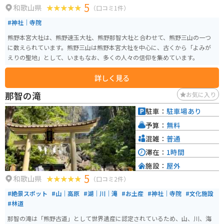
5
和歌山県
（口コミ1件）
#神社｜寺院
熊野本宮大社は、熊野速玉大社、熊野那智大社と合わせて、熊野三山の一つ
に数えられています。熊野三山は熊野本宮大社を中心に、古くから「よみが
えりの聖地」として、いまもなお、多くの人々の信仰を集めています。
詳しく見る
那智の滝
お気に入り
駐車：
駐車場あり
予算：
無料
混雑：
普通
滞在：
1時間
施設：
屋外
5
和歌山県
（口コミ2件）
#絶景スポット
#山｜高原
#湖｜川｜滝
#お土産
#神社｜寺院
#文化施設
#林道
那智の滝は「熊野古道」として世界遺産に認定されているため、山、川、海