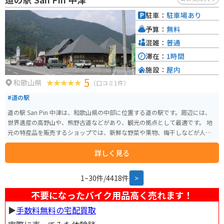
癒やすのにも最適です。 バイクで訪れる場合、道の駅には広々とした駐車場
が完備されているので安心です。熊野古道周辺は、風光明媚なワインディン
駐車：
駐車場あり
グロードが続くので、ツーリングにもおすすめです。特に、道の駅から熊野
予算：
無料
本宮大社までの道のりは、緑豊かな山々を眺めながら快適に走行できます。
混雑：
普通
滞在：
1時間
施設：
屋内
5
和歌山県
（口コミ1件）
#道の駅
道の駅 San Pin 中津は、和歌山県の中部に位置する道の駅です。周辺には、
世界遺産の高野山や、熊野古道などがあり、観光の拠点として最適です。 地
元の特産品を販売するショップでは、新鮮な野菜や果物、梅干しなどが人気
です。レストランでは、地元の食材を使った料理を楽しむことができます。
詳しく見る
バイクで訪れる場合、道の駅には広い駐車場が完備されているので安心で
す。また、周辺には、高野山や熊野古道など、ツーリングに最適なスポットが
たくさんあります。
1~30件/4418件
>
不要になったバイク用品高く売れます！
▶︎
手数料無料の宅配買取