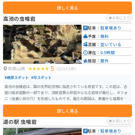
トランがあります。特に、日高川で獲れた鮎を使った料理が人気です。鮎の塩
詳しく見る
焼きや甘露煮など、様々な鮎料理を楽しむことができます。 また、道の駅に
隣接して、温泉施設「龍神温泉 湯ノ花」があります。泉質はナトリウム-炭酸
高池の虫喰岩
お気に入り
水素塩泉で、神経痛や筋肉痛、関節痛などに効果があるとされています。ツ
ーリングで疲れた体を癒すのに最適です。 バイクで訪れる際は、道の駅の駐
駐車：
駐車場あり
車場にバイク専用の駐車スペースがあります。道の駅の周辺は、日高川の清
予算：
無料
流沿いを走る快適なツーリングコースとなっています。道の駅から少し足を
延ばせば、世界遺産に登録されている「熊野古道」の一部である「小辺路」
混雑：
空いている
の入り口にも行くことができます。
滞在：
0.5時間
施設：
屋外
5
和歌山県
（口コミ1件）
#絶景スポット
#珍スポット
高池の虫喰岩は、国の天然記念物に指定されている奇岩です。この岩は、古
座川弧状岩脈の一部であり、流紋岩質火砕岩からなる岩体が風化し、タフォ
ニ（虫食い状の穴）を形成したものです。風化の原因は、表面から塩類を含
む水が蒸発する過程で、石膏などの微結晶が形成されることによります。 高
詳しく見る
池の虫喰岩は、その独特の風貌から「虫に喰われたような穴が無数に刻まれ
た大岩」と形容され、風雨に侵食された岩全体に無数の穴が刻まれていま
道の駅 虫喰岩
お気に入り
す。この地形は、南紀熊野のジオパークにも認定されており、自然の造形美
として注目されています。高さ20mの岩壁で大小さまざまな穴が開いていま
駐車：
駐車場あり
す。４～5mmの穴から 1mくらいのものまであります。耳の病気にも良いと