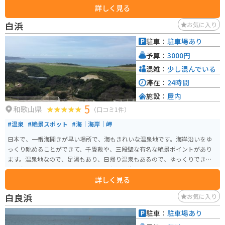
詳しく見る
白浜
お気に入り
駐車：
駐車場あり
予算：
3000円
混雑：
少し混んでいる
滞在：
24時間
施設：
屋内
5
和歌山県
（口コミ1件）
#温泉
#絶景スポット
#海｜海岸｜岬
日本で、一番海開きが早い場所で、海もきれいな温泉地です。海岸沿いをゆ
っくり眺めることができて、千畳敷や、三段壁な有名な絶景ポイントがあり
ます。温泉地なので、足湯もあり、日帰り温泉もあるので、ゆっくりできま
す。海の近くなので、とれとれ市場で新鮮な海産物が食べられます。
詳しく見る
白良浜
お気に入り
駐車：
駐車場あり