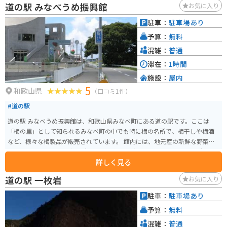
道の駅 みなべうめ振興館
お気に入り
媚なツーリングスポットも点在しているので、拠点として利用するのもおす
すめです。 道の駅 紀州備長炭記念公園を訪れれば、備長炭について深く知る
駐車：
駐車場あり
ことができるだけでなく、和歌山の自然や食も満喫できます。
予算：
無料
混雑：
普通
滞在：
1時間
施設：
屋内
5
和歌山県
（口コミ1件）
#道の駅
道の駅 みなべうめ振興館は、和歌山県みなべ町にある道の駅です。ここは
「梅の里」として知られるみなべ町の中でも特に梅の名所で、梅干しや梅酒
など、様々な梅製品が販売されています。 館内には、地元産の新鮮な野菜や
果物を販売する農産物直売所、梅干や梅酒などを販売する特産品販売所、そ
詳しく見る
して食事処があります。食事処では、地元産の食材を使った料理や、梅干し
を使った料理など、ここでしか味わえないメニューを楽しむことができます。
道の駅 一枚岩
お気に入り
バイクで訪れる場合、道の駅には広い駐車場が完備されているので安心で
す。また、周辺には、世界遺産に登録されている熊野古道や、美しい海岸線
駐車：
駐車場あり
が続く千里浜など、観光スポットも点在しています。ツーリングの休憩場所と
予算：
無料
しても最適です。 みなべ町の名産品としては、なんといっても梅干しが有名
です。日本一の梅の産地として知られるみなべ町では、肉厚で風味豊かな梅
混雑：
普通