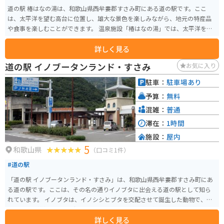
道の駅 椿はなの湯は、和歌山県西牟婁郡すさみ町にある道の駅です。ここ
は、太平洋を望む高台に位置し、雄大な景色を楽しみながら、地元の特産品
や食事を楽しむことができます。 温泉施設「椿はなの湯」では、太平洋を一
望できる露天風呂や、サウナ、家族風呂などが楽しめます。日々の疲れを癒
詳しく見る
し、旅の思い出作りに最適なスポットです。 バイクで訪れる際は、道の駅に
隣接する広い駐車場があるので安心です。太平洋を眺めながらのツーリング
道の駅 イノブータンランド・すさみ
お気に入り
の休憩地点としても最適です。地元の名産品である、新鮮な魚介類を使った
料理や、みかんを使ったスイーツなどもおすすめです。
駐車：
駐車場あり
予算：
無料
混雑：
普通
滞在：
1時間
施設：
屋内
5
和歌山県
（口コミ1件）
#道の駅
「道の駅 イノブータンランド・すさみ」は、和歌山県西牟婁郡すさみ町にあ
る道の駅です。ここは、その名の通りイノブタに出会える道の駅として知ら
れています。 イノブタは、イノシシとブタを交配させて誕生した動物で、牡
丹のような模様の肉質を持つことから「イノブタ」と名付けられました。道
詳しく見る
の駅には、イノブタの実物が見られる「イノブタ牧場」や、イノブタ料理が