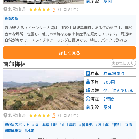
施設：
屋内
5
和歌山県
（口コミ1件）
#道の駅
道の駅 ふるさとセンター大塔は、和歌山県紀美野町にある道の駅です。自然
豊かな場所に位置し、地元の新鮮な野菜や特産品を販売しています。 周辺は
自然が豊かで、ドライブやツーリングに最適です。特に、バイクで訪れる方
は、高野龍神スカイラインのワインディングロードがおすすめです。道の駅
詳しく見る
には、バイクスタンドも設置されているので安心です。 地元の名産品として
は、梅干しや梅酒、柿の葉寿司などが有名です。道の駅内のレストランで
南部梅林
お気に入り
は、地元の食材を使った料理を楽しむことができます。
駐車：
駐車場あり
予算：
300円
混雑：
少し混んでいる
滞在：
2時間
施設：
屋外
5
和歌山県
（口コミ1件）
#絶景スポット
#海｜海岸｜岬
#山｜高原
#食事処
#お土産
#神社｜寺院
#商業施設
#林道