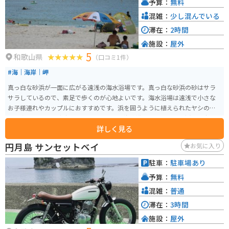
予算：
無料
混雑：
少し混んでいる
滞在：
2時間
施設：
屋外
5
和歌山県
（口コミ1件）
#海｜海岸｜岬
真っ白な砂浜が一面に広がる遠浅の海水浴場です。真っ白な砂浜の砂はサラ
サラしているので、素足で歩くのが心地よいです。海水浴場は遠浅で小さな
お子様連れやカップルにおすすめです。浜を囲うように植えられたヤシの木
は、南国ムードを演出してくれています。海水浴をしなくても、浜辺を歩い
詳しく見る
たり、景色を眺めたりするだけでも楽しめます。
円月島 サンセットベイ
お気に入り
駐車：
駐車場あり
予算：
無料
混雑：
普通
滞在：
3時間
施設：
屋外