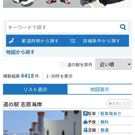
都道府県から探す
詳細条件から探す
地図から探す
道の駅を除外
4418
検索結果
件
1~30件を表示
リスト表示
地図表示
道の駅 志原海岸
お気に入り
駐車：
駐車場あり
予算：
無料
混雑：
普通