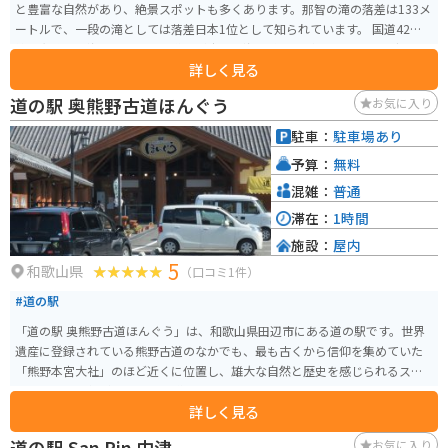
と豊富な自然があり、絶景スポットも多くあります。那智の滝の落差は133メ
ートルで、一段の滝としては落差日本1位として知られています。 国道42号
線は和歌山の海沿いを走り、道幅が広く、海を眺めながらのツーリングに最
詳しく見る
適な場所となっています。
道の駅 奥熊野古道ほんぐう
お気に入り
駐車：
駐車場あり
予算：
無料
混雑：
普通
滞在：
1時間
施設：
屋内
5
和歌山県
（口コミ1件）
#道の駅
「道の駅 奥熊野古道ほんぐう」は、和歌山県田辺市にある道の駅です。世界
遺産に登録されている熊野古道のなかでも、最も古くから信仰を集めていた
「熊野本宮大社」のほど近くに位置し、雄大な自然と歴史を感じられるスポ
ットとして人気があります。 道の駅には、地元の特産品を販売するショップ
詳しく見る
やレストランがあり、熊野牛や梅干しなど、和歌山県ならではのグルメを楽
しむことができます。また、周辺には温泉施設も点在しており、旅の疲れを
道の駅 San Pin 中津
お気に入り