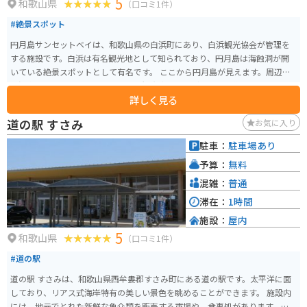
5
和歌山県
（口コミ1件）
#絶景スポット
円月島サンセットベイは、和歌山県の白浜町にあり、白浜観光協会が管理を
する施設です。白浜は有名観光地として知られており、円月島は海蝕洞が開
いている絶景スポットとして有名です。 ここから円月島が見えます。周辺に
は温泉施設も多くあり、他県からの観光客やライダーも多く集まります。
詳しく見る
道の駅 すさみ
お気に入り
駐車：
駐車場あり
予算：
無料
混雑：
普通
滞在：
1時間
施設：
屋内
5
和歌山県
（口コミ1件）
#道の駅
道の駅 すさみは、和歌山県西牟婁郡すさみ町にある道の駅です。太平洋に面
しており、リアス式海岸特有の美しい景色を眺めることができます。 施設内
には、地元でとれた新鮮な魚介類を販売する市場や、食事処があります。ま