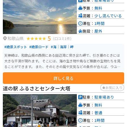
駐車：
駐車場あり
光にもちょうど良い場所です。
予算：
無料
混雑：
少し混んでいる
滞在：
1時間
施設：
屋外
5
和歌山県
（口コミ1件）
#絶景スポット
#絶景ロード
#海｜海岸｜岬
天神崎は、和歌山県の西側にある田辺湾に突き出た岬で、引き潮のときには
大きな干潟が現れます。 そこには、海の生き物や鳥など無数の生物たちを見
ることができます。 また、そのときの風や天気などの条件が合えば、ウユニ
塩湖のように水面に空が反射して幻想的な写真が撮れるため映えスポットと
詳しく見る
しても人気です。 西側に位置しているため海の向こうに沈んでいく夕日がと
てもきれいで、和歌山県の朝日夕陽百選にもなっています。 最後の道が海沿
道の駅 ふるさとセンター大塔
お気に入り
いの狭い道路にはなりますが、広くて何台も停められる駐車場がいくつかあ
ります。
駐車：
駐車場あり
予算：
無料
混雑：
普通
滞在：
1時間