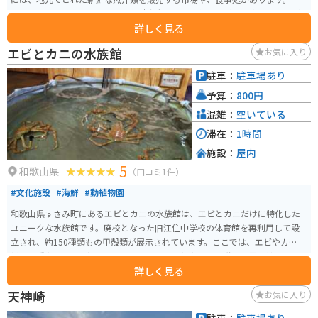
た、すさみ町の特産品である、伊勢海老やクエを使った料理も楽しむことが
詳しく見る
できます。 バイクで訪れる場合、道の駅 すさみの駐車場は広く、停めやすい
のでおすすめです。周辺には、海岸線沿いを走る絶景のツーリングコースが
エビとカニの水族館
お気に入り
あり、太平洋を眺めながらのツーリングを楽しむことができます。 すさみ町
は、温暖な気候で知られており、年間を通して様々なアクティビティを楽し
駐車：
駐車場あり
むことができます。海水浴やダイビング、釣りなどのマリンスポーツはもちろ
予算：
800円
ん、周辺の山々でのハイキングやキャンプなどもおすすめです。
混雑：
空いている
滞在：
1時間
施設：
屋内
5
和歌山県
（口コミ1件）
#文化施設
#海鮮
#動植物園
和歌山県すさみ町にあるエビとカニの水族館は、エビとカニだけに特化した
ユニークな水族館です。廃校となった旧江住中学校の体育館を再利用して設
立され、約150種類もの甲殻類が展示されています。ここでは、エビやカニの
様々な種類を間近で観察することができ、甲殻類の不思議な世界に触れるこ
詳しく見る
とができます。 また、ウミガメや珍しい魚類も展示されており、海の生き物
について学ぶことができます。タカアシガニにさわれる水槽もあり、別棟に
天神崎
お気に入り
はペンギンもいます。ミュージアムショップではハズレなしのカニぬいぐる
みくじが楽しめます。水族館は道の駅すさみと併設されており、休憩にも観