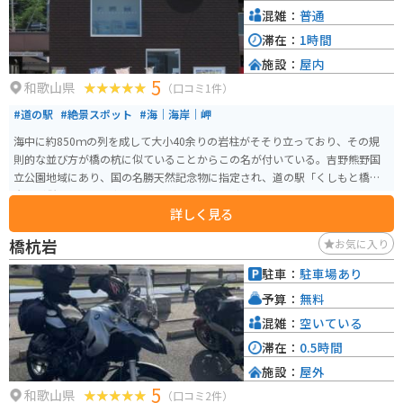
混雑：
普通
滞在：
1時間
施設：
屋内
5
和歌山県
（口コミ1件）
#道の駅
#絶景スポット
#海｜海岸｜岬
海中に約850ｍの列を成して大小40余りの岩柱がそそり立っており、その規
則的な並び方が橋の杭に似ていることからこの名が付いている。吉野熊野国
立公園地域にあり、国の名勝天然記念物に指定され、道の駅「くしもと橋杭
岩」が併設されて食事やおみやげ、トイレなどをが利用できる。
詳しく見る
橋杭岩
お気に入り
駐車：
駐車場あり
予算：
無料
混雑：
空いている
滞在：
0.5時間
施設：
屋外
5
和歌山県
（口コミ2件）