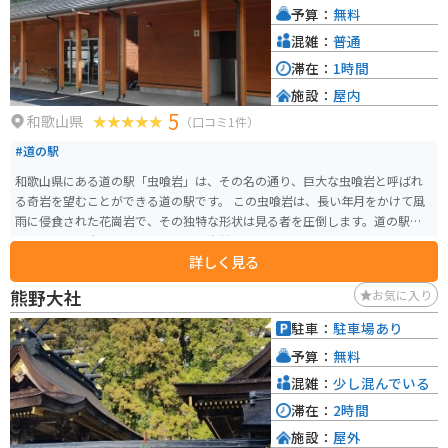
予算：
無料
されています。目の前に、道の駅虫喰岩があり、そこにバイクを止めて散策
をするのもオススメです。
混雑：
普通
滞在：
1時間
施設：
屋内
5
和歌山県
（口コミ1件）
#道の駅
和歌山県にある道の駅「虫喰岩」は、その名の通り、巨大な虫喰岩と呼ばれ
る奇岩を望むことができる道の駅です。 この虫喰岩は、長い年月をかけて風
雨に侵食された花崗岩で、その独特な形状は見る者を圧倒します。道の駅に
は、この虫喰岩の成り立ちや周辺の自然について学べる展示コーナーもあり
詳しく見る
ます。 また、地元の特産品販売所では、地元で採れた新鮮な野菜や果物、加
工品などが販売されています。バイクで訪れた際には、駐車場から虫喰岩を
熊野大社
お気に入り
眺めながら休憩したり、地元グルメを楽しんだりするのがおすすめです。 周
辺には、温泉施設やキャンプ場などもあり、自然豊かな環境の中でゆっくり
駐車：
駐車場あり
と過ごすことができます。
予算：
無料
混雑：
少し混んでいる
滞在：
2時間
施設：
屋外