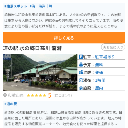
#絶景スポット
#海｜海岸｜岬
橋杭岩は和歌山県東牟婁郡串本町にある、大小約40の奇岩群です。この岩群
は串本から大島に向かい、約850mの列を成してそそり立っています。海の浸
食により岩の硬い部分だけが残り、まるで橋の杭のように見えることからこ
の名がつけられました。橋杭岩は、青く澄んだ海に突如として現れるが印象
詳しく見る
的です。干潮と満潮で雰囲気が変わります。干潮の時は歩いて行けます。バイ
ク込みの写真が撮れる良いスポットです。 橋杭岩の最も有名な伝説は、弘法
道の駅 水の郷日高川 龍游
お気に入り
大師（空海）が一夜にして作り出したというものです。この伝説は、岩の神
秘的な美しさと相まって、橋杭岩をより特別な場所にしています。橋杭岩周辺
駐車：
駐車場あり
には、道の駅くしもと橋杭岩があり、地元の特産品や食事を楽しむことがで
予算：
無料
きるほか、橋杭岩の美しい景色を一望できる展望台も設けられています。
混雑：
普通
滞在：
1時間
施設：
屋内
5
和歌山県
（口コミ1件）
#道の駅
道の駅 水の郷日高川 龍游は、和歌山県日高郡日高川町にある道の駅です。日
高川に面した場所にあり、周囲には豊かな自然が広がっています。 地元の特
産品を販売する物産販売コーナーや、地元食材を使った料理を提供するレス