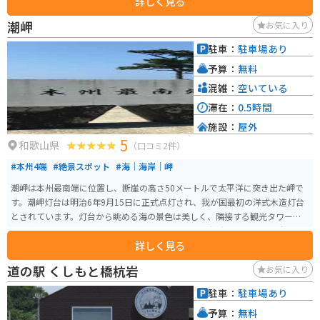
詳しく見る
橋を一望できる展望台からは、雄大な紀の川の流れと周囲の山々が織りなす
絶景を楽しむことができます。 バイクで訪れる際には、道の駅に隣接する
潮岬
お気に入り
「龍門山グリーンベルト」内にある駐車場がおすすめです。広々とした駐車
場からは、道の駅と龍門橋を一望することができます。 周辺には、世界遺産
駐車：
駐車場あり
に登録されている「紀伊山地の霊場と参詣道」の一部である「根來寺」や、
予算：
無料
国の史跡に指定されている「粉河寺」など、歴史的な観光スポットも点在し
ています。 道の駅 瀧之拝太郎は、豊かな自然と歴史を感じながら、地元の美
混雑：
空いている
味しいものを楽しめる道の駅です。
滞在：
0.5時間
施設：
屋外
5
和歌山県
（口コミ2件）
#本州4端
#絶景スポット
#海｜海岸｜岬
潮岬は本州最南端に位置し、断崖の高さ50メートルで太平洋に突き出た岬で
す。潮岬灯台は明治6年9月15日に正式点灯され、我が国最初の洋式木造灯台
とされています。灯台から眺める海の景色は美しく、隣接する観光タワーか
らは遠く那智山までも望むことができます。 また、観光タワーでは「本州最
詳しく見る
南端訪問証明書」も発行しています。冬には水平線から昇った太陽が同じ水
平線上に沈む光景も見られます。灯台は光度970,000力ンデラで、光達距離1
道の駅 くしもと橋杭岩
お気に入り
9海里です。灯台脇には資料館も併設されております。1月の第3土曜日には
「本州最南端の火祭り」も開催されます。
駐車：
駐車場あり
予算：
無料