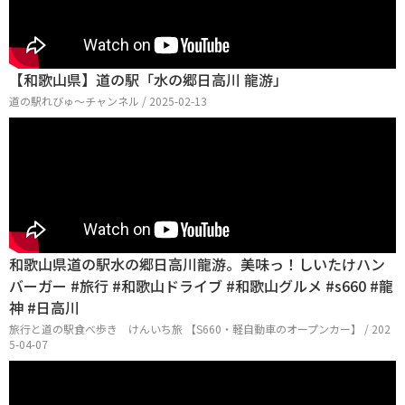
【和歌山県】道の駅「水の郷日高川 龍游」
道の駅れびゅ〜チャンネル / 2025-02-13
和歌山県道の駅水の郷日高川龍游。美味っ！しいたけハン
バーガー #旅行 #和歌山ドライブ #和歌山グルメ #s660 #龍
神 #日高川
旅行と道の駅食べ歩き けんいち旅 【S660・軽自動車のオープンカー】 / 202
5-04-07