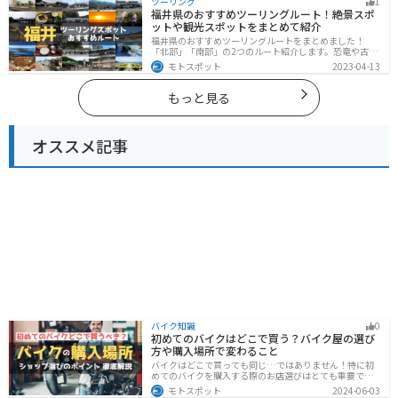
ツーリング
1
てください。
福井県のおすすめツーリングルート！絶景スポ
ットや観光スポットをまとめて紹介
福井県のおすすめツーリングルートをまとめました！
「北部」「南部」の2つのルート紹介します。恐竜や古代
遺跡、温泉地など魅力に溢れるスポットが多数ありま
モトスポット
2023-04-13
す。バイクで福井県にツーリングに行く際は参考にして
ください。
もっと見る
オススメ記事
バイク知識
0
初めてのバイクはどこで買う？バイク屋の選び
方や購入場所で変わること
バイクはどこで買っても同じ…ではありません！特に初
めてのバイクを購入する際のお店選びはとても重要で
す。どんなお店で購入するのがベストなのか？失敗しな
モトスポット
2024-06-03
いお店選びのポイントをまとめます。