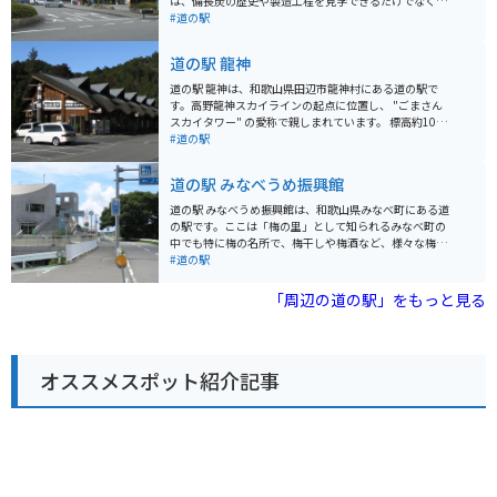
は、備長炭の歴史や製造工程を見学できるだけでなく、
実際に炭焼き体験をすることもできます。 また、道の駅
#道の駅
には、地元の特産品を販売するショップやレストランも
あり、和歌山ラーメンや梅干しなど、地元グルメを楽し
道の駅 龍神
むこともできます。 バイクで訪れる場合、駐車場も広
く、休憩場所としても最適です。周辺には、熊野古道な
道の駅 龍神は、和歌山県田辺市龍神村にある道の駅で
ど、風光明媚なツーリングスポットも点在しているの
す。高野龍神スカイラインの起点に位置し、 "ごまさん
で、拠点として利用するのもおすすめです。 道の駅 紀州
スカイタワー" の愛称で親しまれています。 標高約1000
備長炭記念公園を訪れれば、備長炭について深く知るこ
mの高台に位置するため、周辺の山々や龍神村を一望で
#道の駅
とができるだけでなく、和歌山の自然や食も満喫できま
きる絶景スポットとして人気です。特に、秋には一面に
す。
広がる紅葉の絶景を楽しむことができます。道の駅に
道の駅 みなべうめ振興館
は、レストラン、特産品販売所、情報コーナーなどが併
設されており、地元の特産品である、ごま豆腐や猪肉、
道の駅 みなべうめ振興館は、和歌山県みなべ町にある道
鹿肉を使った料理などを味わうことができます。 バイク
の駅です。ここは「梅の里」として知られるみなべ町の
で訪れる場合、高野龍神スカイラインは、タイトなコー
中でも特に梅の名所で、梅干しや梅酒など、様々な梅製
ナーが連続するワインディングロードとして知られてお
品が販売されています。 館内には、地元産の新鮮な野菜
#道の駅
り、ツーリングルートとしても人気です。道の駅には、
や果物を販売する農産物直売所、梅干や梅酒などを販売
バイクスタンドも設置されているため、安心して休憩を
する特産品販売所、そして食事処があります。食事処で
「周辺の道の駅」をもっと見る
とることができます。
は、地元産の食材を使った料理や、梅干しを使った料理
など、ここでしか味わえないメニューを楽しむことがで
きます。 バイクで訪れる場合、道の駅には広い駐車場が
完備されているので安心です。また、周辺には、世界遺
オススメスポット紹介記事
産に登録されている熊野古道や、美しい海岸線が続く千
里浜など、観光スポットも点在しています。ツーリング
の休憩場所としても最適です。 みなべ町の名産品として
は、なんといっても梅干しが有名です。日本一の梅の産
地として知られるみなべ町では、肉厚で風味豊かな梅干
しが作られています。その他にも、梅酒、梅ジャム、梅
シロップなど、様々な梅製品が販売されていますので、
お土産にいかがでしょうか。