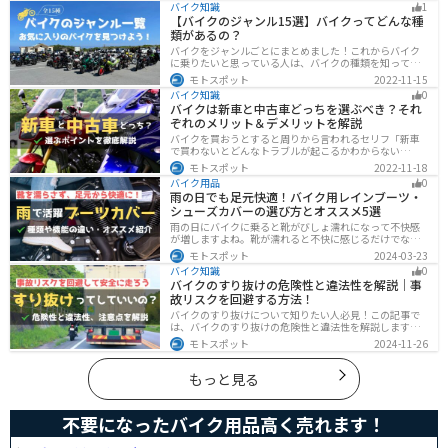
バイク知識
1
【バイクのジャンル15選】バイクってどんな種
類があるの？
バイクをジャンルごとにまとめました！これからバイク
に乗りたいと思っている人は、バイクの種類を知って気
になる1台を見つけましょう。特徴やメリットデメリット
モトスポット
2022-11-15
なども記載しているので、デザインだけでなく性能から
バイク知識
0
もバイクを探せるようになると失敗しないバイク選びば
バイクは新車と中古車どっちを選ぶべき？それ
できるようになります。
ぞれのメリット＆デメリットを解説
バイクを買おうとすると周りから言われるセリフ「新車
で買わないとどんなトラブルが起こるかわからない
ぞ！」「いやいや、どうせ転ぶんだから中古車で十分
モトスポット
2022-11-18
だ！」…いろんな意見があるから迷いますよね。でも新
バイク用品
0
車と中古車、どちらにも良い点と悪い点があるんです。
雨の日でも足元快適！バイク用レインブーツ・
それぞれの特徴について解説します。
シューズカバーの選び方とオススメ5選
雨の日にバイクに乗ると靴がびしょ濡れになって不快感
が増しますよね。靴が濡れると不快に感じるだけでなく
操作性にも影響が出るので事故の原因にもなります。ブ
モトスポット
2024-03-23
ーツカバーを使うことで靴を雨や汚れから防ぐことがで
バイク知識
0
きます。防風効果もあるので寒さ対策にもなります。
バイクのすり抜けの危険性と違法性を解説｜事
故リスクを回避する方法！
バイクのすり抜けについて知りたい人必見！この記事で
は、バイクのすり抜けの危険性と違法性を解説します。
実は、すり抜けによる事故のリスクは想像以上に高いで
モトスポット
2024-11-26
す。記事を参考にすり抜けのリスクを理解し、安全運転
に努めましょう。
もっと見る
不要になったバイク用品高く売れます！