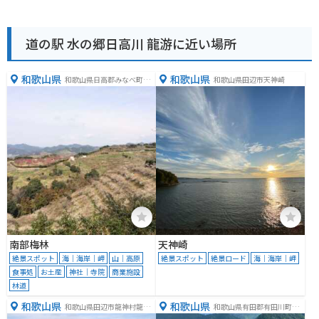
道の駅 水の郷日高川 龍游に近い場所
和歌山県
和歌山県
和歌山県日高郡みなべ町晩
和歌山県田辺市天神崎
稲
南部梅林
天神崎
絶景スポット
海｜海岸｜岬
山｜高原
絶景スポット
絶景ロード
海｜海岸｜岬
食事処
お土産
神社｜寺院
商業施設
林道
和歌山県
和歌山県
和歌山県田辺市龍神村龍神
和歌山県有田郡有田川町三
１０２０−６
田３８１−１