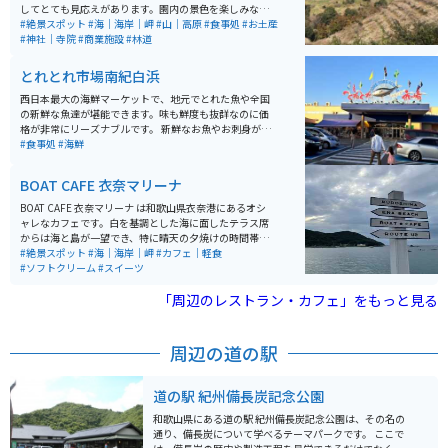
してとても見応えがあります。園内の景色を楽しみなが
ら歩いていると丁度良い運動になります。 入り口に神社
#絶景スポット
#海｜海岸｜岬
#山｜高原
#食事処
#お土産
があり、進むとイベント広場があり、更に行くと山頂か
#神社｜寺院
#商業施設
#林道
らは海まで見渡せます。駐車場までの道では芋餅や、め
はり寿司が売られています。駐車場では梅昆布茶や梅饅
とれとれ市場南紀白浜
頭、様々な種類の味付けの梅干しがお土産として売られ
ています。
西日本最大の海鮮マーケットで、地元でとれた魚や全国
の新鮮な魚達が堪能できます。味も鮮度も抜群なのに価
格が非常にリーズナブルです。 新鮮なお魚やお刺身が食
べられてたり海鮮BBQが出来たりとお魚好きにはたまら
#食事処
#海鮮
ないスポットになっています。お土産コーナーでは新鮮
なお魚達を買って帰ることが出来るので、家でも新鮮な
BOAT CAFE 衣奈マリーナ
お魚の味を楽しむことが出来ます。
BOAT CAFE 衣奈マリーナ は和歌山県衣奈港にあるオシ
ャレなカフェです。白を基調とした海に面したテラス席
からは海と島が一望でき、特に晴天の夕焼けの時間帯は
海と島とのコントラストが絶景です。またドリンク、ス
#絶景スポット
#海｜海岸｜岬
#カフェ｜軽食
イーツ、食事のメニューも豊富でとても美味しいです。
#ソフトクリーム
#スイーツ
「周辺のレストラン・カフェ」をもっと見る
周辺の道の駅
道の駅 紀州備長炭記念公園
和歌山県にある道の駅 紀州備長炭記念公園は、その名の
通り、備長炭について学べるテーマパークです。 ここで