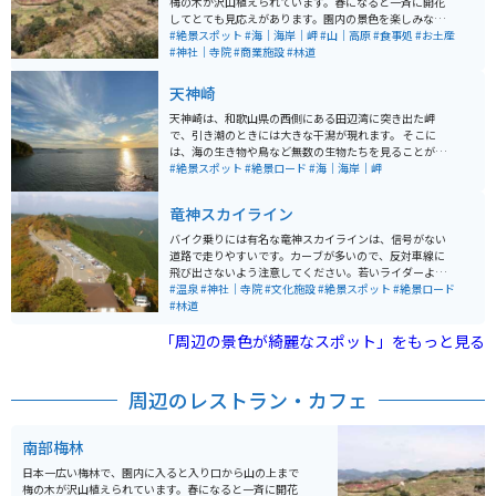
梅の木が沢山植えられています。春になると一斉に開花
してとても見応えがあります。園内の景色を楽しみなが
ら歩いていると丁度良い運動になります。 入り口に神社
#絶景スポット
#海｜海岸｜岬
#山｜高原
#食事処
#お土産
があり、進むとイベント広場があり、更に行くと山頂か
#神社｜寺院
#商業施設
#林道
らは海まで見渡せます。駐車場までの道では芋餅や、め
はり寿司が売られています。駐車場では梅昆布茶や梅饅
天神崎
頭、様々な種類の味付けの梅干しがお土産として売られ
ています。
天神崎は、和歌山県の西側にある田辺湾に突き出た岬
で、引き潮のときには大きな干潟が現れます。 そこに
は、海の生き物や鳥など無数の生物たちを見ることがで
きます。 また、そのときの風や天気などの条件が合え
#絶景スポット
#絶景ロード
#海｜海岸｜岬
ば、ウユニ塩湖のように水面に空が反射して幻想的な写
真が撮れるため映えスポットとしても人気です。 西側に
竜神スカイライン
位置しているため海の向こうに沈んでいく夕日がとても
きれいで、和歌山県の朝日夕陽百選にもなっています。
バイク乗りには有名な竜神スカイラインは、信号がない
最後の道が海沿いの狭い道路にはなりますが、広くて何
道路で走りやすいです。カーブが多いので、反対車線に
台も停められる駐車場がいくつかあります。
飛び出さないよう注意してください。若いライダーより
ベテランのライダーの方が多い印象があります。山の上
#温泉
#神社｜寺院
#文化施設
#絶景スポット
#絶景ロード
になるので、夏は涼しく冬は寒いです。
#林道
「周辺の景色が綺麗なスポット」をもっと見る
周辺のレストラン・カフェ
南部梅林
日本一広い梅林で、園内に入ると入り口から山の上まで
梅の木が沢山植えられています。春になると一斉に開花