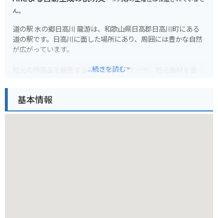
ん。
道の駅 水の郷日高川 龍游は、和歌山県日高郡日高川町にある
道の駅です。日高川に面した場所にあり、周囲には豊かな自然
が広がっています。
...続きを読む
地元の特産品を販売する物産販売コーナーや、地元食材を使っ
た料理を提供するレストランがあります。特に、日高川で獲れ
た鮎を使った料理が人気です。鮎の塩焼きや甘露煮など、様々
基本情報
な鮎料理を楽しむことができます。
また、道の駅に隣接して、温泉施設「龍神温泉 湯ノ花」があり
ます。泉質はナトリウム-炭酸水素塩泉で、神経痛や筋肉痛、関
節痛などに効果があるとされています。ツーリングで疲れた体
を癒すのに最適です。
バイクで訪れる際は、道の駅の駐車場にバイク専用の駐車スペ
ースがあります。道の駅の周辺は、日高川の清流沿いを走る快
適なツーリングコースとなっています。道の駅から少し足を延
ばせば、世界遺産に登録されている「熊野古道」の一部である
「小辺路」の入り口にも行くことができます。