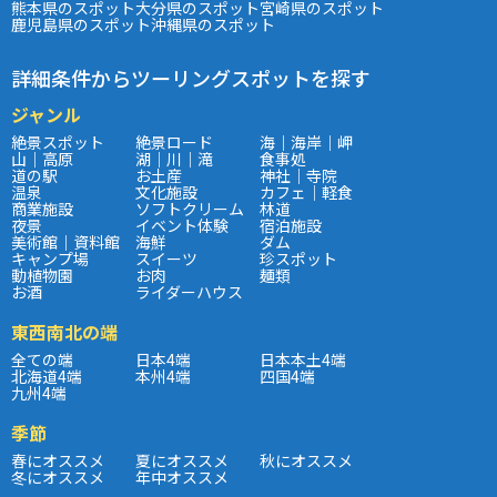
熊本県のスポット
大分県のスポット
宮崎県のスポット
鹿児島県のスポット
沖縄県のスポット
詳細条件からツーリングスポットを探す
ジャンル
絶景スポット
絶景ロード
海｜海岸｜岬
山｜高原
湖｜川｜滝
食事処
道の駅
お土産
神社｜寺院
温泉
文化施設
カフェ｜軽食
商業施設
ソフトクリーム
林道
夜景
イベント体験
宿泊施設
美術館｜資料館
海鮮
ダム
キャンプ場
スイーツ
珍スポット
動植物園
お肉
麺類
お酒
ライダーハウス
東西南北の端
全ての端
日本4端
日本本土4端
北海道4端
本州4端
四国4端
九州4端
季節
春にオススメ
夏にオススメ
秋にオススメ
冬にオススメ
年中オススメ