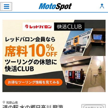
和歌山県
道の駅 水の郷日高川 龍游
お気に入り