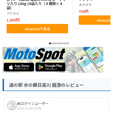
ツ入り 180g 16袋入り（４種類×４
オカザキ
袋）
756円
アジカル
1,850円
Amazo
Amazonで見る
道の駅 水の郷日高川 龍游のレビュー
未ログインユーザー
2022-11-06 23:42