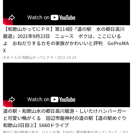
【和歌山かってにＰＲ】第114回「道の駅 水の郷日高川
龍遊」2021年9月23日 ニュース ボクは、ここにいる
よ おねだりするカモの家族がかわいいと評判 GoProMA
X
おおうえch 和歌山かってにＰＲ / 2021-10-24
道の駅・和歌山水の郷日高川龍游・しいたけハンバーガー
と可愛い鴨がくる 田辺市龍神村の道の駅【道の駅めぐり
和歌山3日目②】S660ドライブ
旅行と道の駅食べ歩き けんいち旅 【S660・軽自動車のオープンカー】 / 202