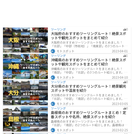
ツーリング
0
大阪府のおすすめツーリングルート！絶景スポ
ットや観光スポットをまとめて紹介
大阪府のおすすめツーリングルートをまとめました！
「北部」「中部（市街地）」「南東部」の3つのルート紹
介します。歴史と近代が融合した魅力的なエリアで様々
モトスポット
2023-04-01
な楽しみ方ができます。バイクで大阪府にツーリングに
ツーリング
1
行く際は参考にしてください。
沖縄県のおすすめツーリングルート！絶景スポ
ットや観光スポットをまとめて紹介
沖縄県のおすすめツーリングルートをまとめました！
「南部」「中部」「北部」の3つのルート紹介します。美
しいビーチや歴史と文化に溢れたスポットが多数あり、
モトスポット
2023-04-10
様々な楽しみ方ができます。バイクで沖縄県にツーリン
ツーリング
0
グに行く際は参考にしてください。
大分県のおすすめツーリングルート！絶景観光
スポットや温泉を紹介
大分県のおすすめツーリングルートをまとめました！
「北部」「中部」「南部」の3つのルート紹介します。阿
蘇の雄大な自然を満喫できるスポットや温泉を満喫する
モトスポット
2023-03-05
ツーリングができます。バイクで大分県にツーリングに
ツーリング
0
行く際は参考にしてください。
島根県のおすすめツーリングルートまとめ！定
番スポットや名所、絶景スポットを紹介
島根県のおすすめツーリングルートをまとめました！
「北部」「南部」の2つのルート紹介します。島根県は、
海と山が近く、1日で全然違う景色を堪能することができ
モトスポット
2023-02-25
ます。バイクで島根県にツーリングに行く際は参考にし