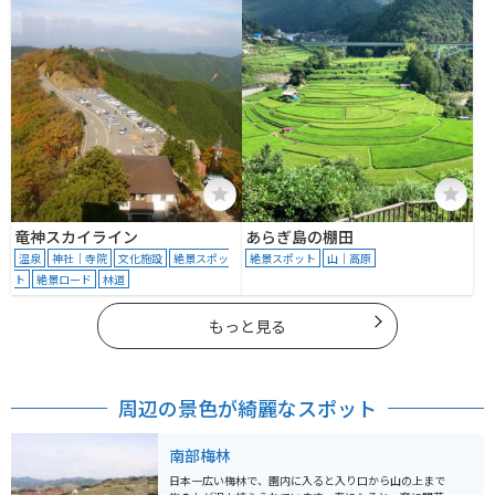
竜神スカイライン
あらぎ島の棚田
温泉
神社｜寺院
文化施設
絶景スポッ
絶景スポット
山｜高原
ト
絶景ロード
林道
もっと見る
周辺の景色が綺麗なスポット
南部梅林
日本一広い梅林で、園内に入ると入り口から山の上まで