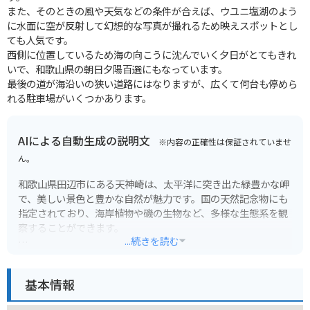
また、そのときの風や天気などの条件が合えば、ウユニ塩湖のよう
に水面に空が反射して幻想的な写真が撮れるため映えスポットとし
ても人気です。
西側に位置しているため海の向こうに沈んでいく夕日がとてもきれ
いで、和歌山県の朝日夕陽百選にもなっています。
最後の道が海沿いの狭い道路にはなりますが、広くて何台も停めら
れる駐車場がいくつかあります。
AIによる自動生成の説明文
※内容の正確性は保証されていませ
ん。
和歌山県田辺市にある天神崎は、太平洋に突き出た緑豊かな岬
で、美しい景色と豊かな自然が魅力です。国の天然記念物にも
指定されており、海岸植物や磯の生物など、多様な生態系を観
察することができます。
...続きを読む
遊歩道が整備されているので、岬の先端まで歩いて行くことが
でき、太平洋の大パノラマや、奇岩が連なる海岸線の風景を楽
基本情報
しむことができます。特に夕暮れ時には、水平線に沈む夕日が
絶景です。