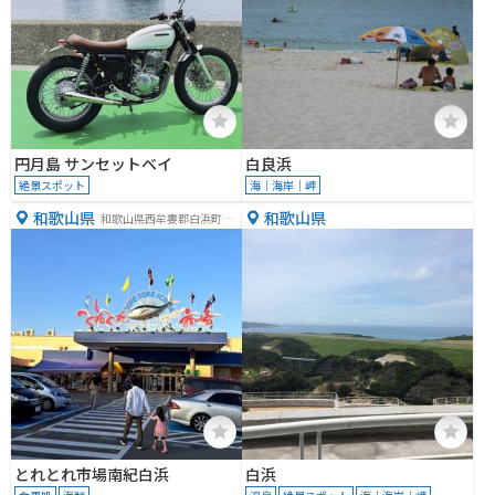
円月島 サンセットベイ
白良浜
絶景スポット
海｜海岸｜岬
和歌山県
和歌山県
和歌山県西牟婁郡白浜町堅
田
とれとれ市場南紀白浜
白浜