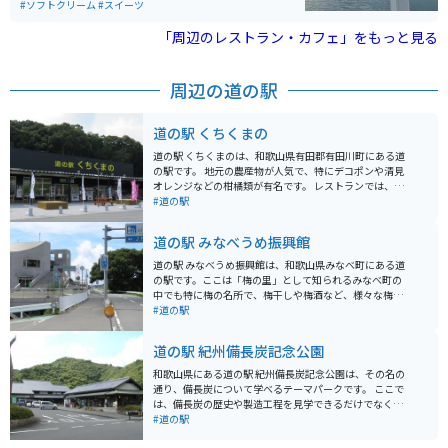
イーツ、食事のメニューも豊富でとても美味しいです。
#ソフトクリーム
#スイーツ
「周辺のレストラン・カフェ」をもっと見る
周辺の道の駅
道の駅 くちくまの
道の駅 くちくまのは、和歌山県有田郡有田川町にある道
の駅です。 地元の農産物が人気で、特にデコポンや清見
オレンジなどの柑橘類が有名です。 レストランでは、地
元産の食材を使った料理が楽しめます。 バイクで訪れる
#道の駅
場合、駐車場も広く停めやすいので安心です。 周辺に
は、熊野古道や湯浅町の醤油蔵など、観光スポットも点
道の駅 みなべうめ振興館
在しています。 お土産には、地元産の果物を使ったジャ
ムやジュースもおすすめです。
道の駅 みなべうめ振興館は、和歌山県みなべ町にある道
の駅です。ここは「梅の里」として知られるみなべ町の
中でも特に梅の名所で、梅干しや梅酒など、様々な梅製
品が販売されています。 館内には、地元産の新鮮な野菜
#道の駅
や果物を販売する農産物直売所、梅干や梅酒などを販売
する特産品販売所、そして食事処があります。食事処で
道の駅 紀州備長炭記念公園
は、地元産の食材を使った料理や、梅干しを使った料理
など、ここでしか味わえないメニューを楽しむことがで
和歌山県にある道の駅 紀州備長炭記念公園は、その名の
きます。 バイクで訪れる場合、道の駅には広い駐車場が
通り、備長炭について学べるテーマパークです。 ここで
完備されているので安心です。また、周辺には、世界遺
は、備長炭の歴史や製造工程を見学できるだけでなく、
産に登録されている熊野古道や、美しい海岸線が続く千
実際に炭焼き体験をすることもできます。 また、道の駅
#道の駅
里浜など、観光スポットも点在しています。ツーリング
には、地元の特産品を販売するショップやレストランも
の休憩場所としても最適です。 みなべ町の名産品として