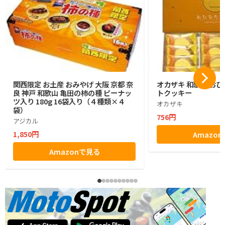
関西限定 お土産 おみやげ 大阪 京都 奈
オカザキ 和歌山 おひ
良 神戸 和歌山 亀田の柿の種 ピーナッ
トクッキー
ツ入り 180g 16袋入り（４種類×４
オカザキ
袋）
756円
アジカル
1,850円
Amazo
Amazonで見る