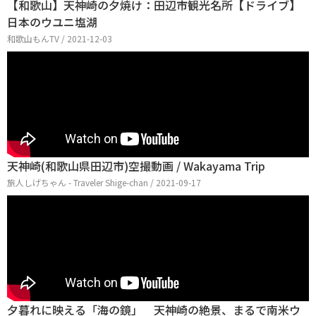
【和歌山】天神崎の夕焼け：田辺市観光名所【ドライブ】
日本のウユニ塩湖
和歌山もんTV / 2021-12-03
天神崎(和歌山県田辺市)空撮動画 / Wakayama Trip
旅人しげちゃん - Traveler Shige-chan / 2021-09-17
夕暮れに映える「海の鏡」 天神崎の絶景、まるで南米ウ