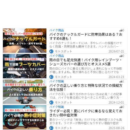
バイク用品
0
バイクのナックルガードに防寒効果はある？お
すすめ6選も！
バイクのナックルガードには、手やレバーの保護だけで
なく防風・防寒効果も期待できます。ハンドルカバーと
の違いやメリット・デメリット、選び方を解説し、冬の
モトスポット
2026-07-21
ツーリングにおすすめの大型ナックルガード6選を価格や
バイク用品
0
特徴とともに紹介します。
雨の日でも足元快適！バイク用レインブーツ・
シューズカバーの選び方とオススメ5選
雨の日にバイクに乗ると靴がびしょ濡れになって不快感
が増しますよね。靴が濡れると不快に感じるだけでなく
操作性にも影響が出るので事故の原因にもなります。ブ
モトスポット
2024-03-23
ーツカバーを使うことで靴を雨や汚れから防ぐことがで
バイク知識
1
きます。防風効果もあるので寒さ対策にもなります。
バイクの正しい乗り方と特殊な状況での操縦方
法を伝授！
バイクの正しい乗り方がわからない方は必見！この記事
では、バイクを乗る前にやるべきことや正しい乗り方、
トラブルと対処法を解説しています。実は、車と気をつ
モトスポット
2024-12-01
ける部分はかなり異なるので注意が必要です。この記事
バイク知識
0
を読めば、安全で快適なバイクライフを送れます。
ライダー必見！夏にバイクに乗るなら覚えてお
きたい熱中症対策
夏のツーリングは「爽快」だけでなく熱中症リスクも高
まります。ライダーが熱中症になりやすい理由や症状、
危険性、そして安全に楽しむための対策を徹底解説。夏
モトスポット
2025-08-26
用ウェア・水分補給・休憩ポイントの工夫など、猛暑で