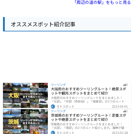
あり、和歌山ラーメンや梅干しなど、地元グルメを楽し
「周辺の道の駅」をもっと見る
は、なんといっても梅干しが有名です。日本一の梅の産
むこともできます。 バイクで訪れる場合、駐車場も広
地として知られるみなべ町では、肉厚で風味豊かな梅干
く、休憩場所としても最適です。周辺には、熊野古道な
しが作られています。その他にも、梅酒、梅ジャム、梅
ど、風光明媚なツーリングスポットも点在しているの
シロップなど、様々な梅製品が販売されていますので、
で、拠点として利用するのもおすすめです。 道の駅 紀州
お土産にいかがでしょうか。
オススメスポット紹介記事
備長炭記念公園を訪れれば、備長炭について深く知るこ
とができるだけでなく、和歌山の自然や食も満喫できま
す。
ツーリング
0
大阪府のおすすめツーリングルート！絶景スポ
ットや観光スポットをまとめて紹介
大阪府のおすすめツーリングルートをまとめました！
「北部」「中部（市街地）」「南東部」の3つのルート紹
介します。歴史と近代が融合した魅力的なエリアで様々
モトスポット
2023-04-01
な楽しみ方ができます。バイクで大阪府にツーリングに
ツーリング
1
行く際は参考にしてください。
茨城県のおすすめツーリングルート！定番スポ
ットや絶景スポットをまとめて紹介
茨城県のおすすめツーリングルートをまとめました！
「北部」「南部」の2つのルート紹介します。海鮮が堪能
できる港や梅の景勝地、自然豊かな山々があるのでツー
モトスポット
2023-02-28