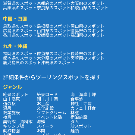
滋賀県のスポット
京都府のスポット
大阪府のスポット
兵庫県のスポット
奈良県のスポット
和歌山県のスポット
中国・四国
鳥取県のスポット
島根県のスポット
岡山県のスポット
広島県のスポット
山口県のスポット
徳島県のスポット
香川県のスポット
愛媛県のスポット
高知県のスポット
九州・沖縄
福岡県のスポット
佐賀県のスポット
長崎県のスポット
熊本県のスポット
大分県のスポット
宮崎県のスポット
鹿児島県のスポット
沖縄県のスポット
詳細条件からツーリングスポットを探す
ジャンル
絶景スポット
絶景ロード
海｜海岸｜岬
山｜高原
湖｜川｜滝
食事処
道の駅
お土産
神社｜寺院
温泉
文化施設
カフェ｜軽食
商業施設
ソフトクリーム
林道
夜景
イベント体験
宿泊施設
美術館｜資料館
海鮮
ダム
キャンプ場
スイーツ
珍スポット
動植物園
お肉
麺類
お酒
ライダーハウス