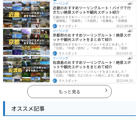
リングにもってこいです。バイクで茨城県にツーリング
ツーリング
0
に行く際は参考にしてください。
近畿のおすすめツーリングルート！バイクで行
きたい絶景スポットや観光スポット紹介
近畿のおすすめツーリングスポットをまとめました！
「滋賀県」「京都府」「大阪府」「兵庫県」「奈良県」
「和歌山」の各県の観光地紹介します。自然豊かな山々
モトスポット
2023-09-09
や湖、温泉地が点在し、四季折々の景色を楽しめるスポ
ツーリング
0
ットが多数あります。バイクで近畿にツーリングに行く
京都府のおすすめツーリングルート！絶景スポ
際は参考にしてください。
ットや観光スポットをまとめて紹介
京都府のおすすめツーリングルートをまとめました！
「北部」「中部（郊外）」「中部（市街地）」「南部」
の4つのルート紹介します。古い町並みや神社仏閣、自然
モトスポット
2023-03-31
に囲まれた風光明媚なスポットが数多く存在し、様々な
ツーリング
0
楽しみ方ができます。バイクで京都府にツーリングに行
佐渡島のおすすめツーリングルート！絶景スポ
く際は参考にしてください。
ットや観光スポットをまとめて紹介
佐渡島のおすすめツーリングルートをまとめました！
「北部」「南部」の2つのルート紹介します。豊かな自然
と歴史的なスポット、トキなどの貴重な動物を見られる
モトスポット
2023-04-23
スポットが多数あります。バイクで佐渡島にツーリング
に行く際は参考にしてください。
もっと見る
オススメ記事