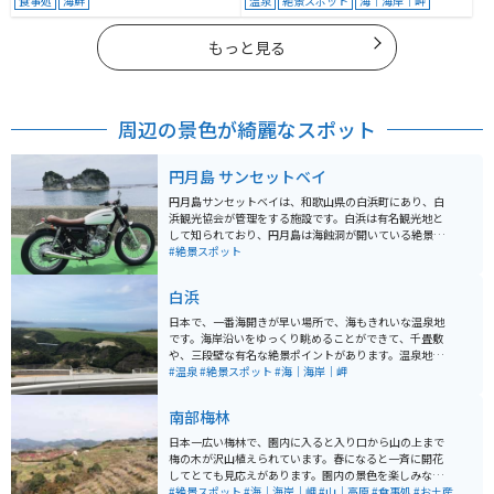
食事処
海鮮
温泉
絶景スポット
海｜海岸｜岬
もっと見る
周辺の景色が綺麗なスポット
円月島 サンセットベイ
円月島サンセットベイは、和歌山県の白浜町にあり、白
浜観光協会が管理をする施設です。白浜は有名観光地と
して知られており、円月島は海蝕洞が開いている絶景ス
ポットとして有名です。 ここから円月島が見えます。周
#絶景スポット
辺には温泉施設も多くあり、他県からの観光客やライダ
ーも多く集まります。
白浜
日本で、一番海開きが早い場所で、海もきれいな温泉地
です。海岸沿いをゆっくり眺めることができて、千畳敷
や、三段壁な有名な絶景ポイントがあります。温泉地な
ので、足湯もあり、日帰り温泉もあるので、ゆっくりで
#温泉
#絶景スポット
#海｜海岸｜岬
きます。海の近くなので、とれとれ市場で新鮮な海産物
が食べられます。
南部梅林
日本一広い梅林で、園内に入ると入り口から山の上まで
梅の木が沢山植えられています。春になると一斉に開花
してとても見応えがあります。園内の景色を楽しみなが
ら歩いていると丁度良い運動になります。 入り口に神社
#絶景スポット
#海｜海岸｜岬
#山｜高原
#食事処
#お土産