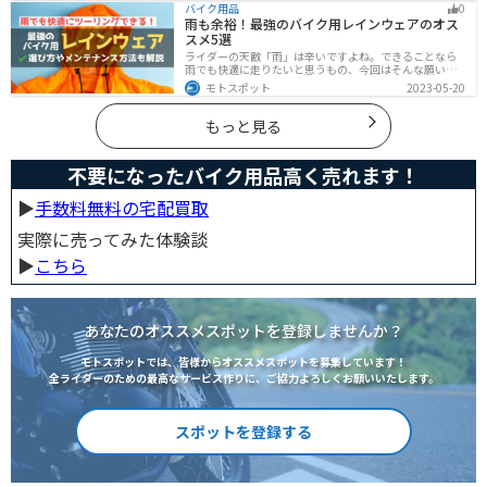
バイク用品
0
も快適に走るコツを紹介します。
雨も余裕！最強のバイク用レインウェアのオス
スメ5選
ライダーの天敵「雨」は辛いですよね。できることなら
雨でも快適に走りたいと思うもの、今回はそんな願いを
叶える最強のバイク用レインウェアを紹介します。レイ
モトスポット
2023-05-20
ンウェアの選び方や撥水力が落ちてきた時のメンテナン
ス方法もまとめたので、参考にしてください。
もっと見る
不要になったバイク用品高く売れます！
▶︎
手数料無料の宅配買取
実際に売ってみた体験談
▶︎
こちら
あなたのオススメスポットを登録しませんか？
モトスポットでは、皆様からオススメスポットを募集しています！
全ライダーのための最高なサービス作りに、ご協力よろしくお願いいたします。
スポットを登録する