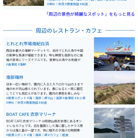
があり、進むとイベント広場があり、更に行くと山頂か
#神社｜寺院
#商業施設
#林道
らは海まで見渡せます。駐車場までの道では芋餅や、め
「周辺の景色が綺麗なスポット」をもっと見る
はり寿司が売られています。駐車場では梅昆布茶や梅饅
頭、様々な種類の味付けの梅干しがお土産として売られ
ています。
周辺のレストラン・カフェ
とれとれ市場南紀白浜
西日本最大の海鮮マーケットで、地元でとれた魚や全国
の新鮮な魚達が堪能できます。味も鮮度も抜群なのに価
格が非常にリーズナブルです。 新鮮なお魚やお刺身が食
べられてたり海鮮BBQが出来たりとお魚好きにはたまら
#食事処
#海鮮
ないスポットになっています。お土産コーナーでは新鮮
なお魚達を買って帰ることが出来るので、家でも新鮮な
南部梅林
お魚の味を楽しむことが出来ます。
日本一広い梅林で、園内に入ると入り口から山の上まで
梅の木が沢山植えられています。春になると一斉に開花
してとても見応えがあります。園内の景色を楽しみなが
ら歩いていると丁度良い運動になります。 入り口に神社
#絶景スポット
#海｜海岸｜岬
#山｜高原
#食事処
#お土産
があり、進むとイベント広場があり、更に行くと山頂か
#神社｜寺院
#商業施設
#林道
らは海まで見渡せます。駐車場までの道では芋餅や、め
はり寿司が売られています。駐車場では梅昆布茶や梅饅
BOAT CAFE 衣奈マリーナ
頭、様々な種類の味付けの梅干しがお土産として売られ
ています。
BOAT CAFE 衣奈マリーナ は和歌山県衣奈港にあるオシ
ャレなカフェです。白を基調とした海に面したテラス席
からは海と島が一望でき、特に晴天の夕焼けの時間帯は
海と島とのコントラストが絶景です。またドリンク、ス
#絶景スポット
#海｜海岸｜岬
#カフェ｜軽食