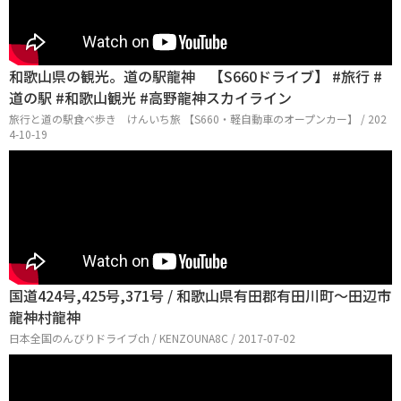
和歌山県の観光。道の駅龍神 【S660ドライブ】 #旅行 #
道の駅 #和歌山観光 #高野龍神スカイライン
旅行と道の駅食べ歩き けんいち旅 【S660・軽自動車のオープンカー】 / 202
4-10-19
国道424号,425号,371号 / 和歌山県有田郡有田川町～田辺市
龍神村龍神
日本全国のんびりドライブch / KENZOUNA8C / 2017-07-02