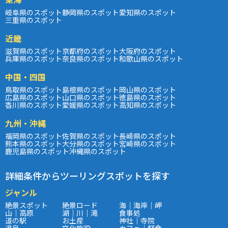
岐阜県のスポット
静岡県のスポット
愛知県のスポット
三重県のスポット
近畿
滋賀県のスポット
京都府のスポット
大阪府のスポット
兵庫県のスポット
奈良県のスポット
和歌山県のスポット
中国・四国
鳥取県のスポット
島根県のスポット
岡山県のスポット
広島県のスポット
山口県のスポット
徳島県のスポット
香川県のスポット
愛媛県のスポット
高知県のスポット
九州・沖縄
福岡県のスポット
佐賀県のスポット
長崎県のスポット
熊本県のスポット
大分県のスポット
宮崎県のスポット
鹿児島県のスポット
沖縄県のスポット
詳細条件からツーリングスポットを探す
ジャンル
絶景スポット
絶景ロード
海｜海岸｜岬
山｜高原
湖｜川｜滝
食事処
道の駅
お土産
神社｜寺院
温泉
文化施設
カフェ｜軽食