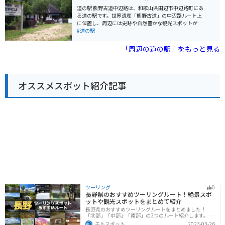
て、温泉施設「龍神温泉 湯ノ花」があります。泉質はナ
道の駅 熊野古道中辺路は、和歌山県田辺市中辺路町にあ
トリウム-炭酸水素塩泉で、神経痛や筋肉痛、関節痛など
る道の駅です。世界遺産「熊野古道」の中辺路ルート上
に効果があるとされています。ツーリングで疲れた体を
に位置し、周辺には史跡や自然豊かな観光スポットが多
癒すのに最適です。 バイクで訪れる際は、道の駅の駐車
くあります。 道の駅には、地元の特産品を販売するショ
#道の駅
場にバイク専用の駐車スペースがあります。道の駅の周
ップやレストランがあり、熊野牛や梅干しなど、和歌山
辺は、日高川の清流沿いを走る快適なツーリングコース
県ならではの味覚を楽しむことができます。また、熊野
「周辺の道の駅」をもっと見る
となっています。道の駅から少し足を延ばせば、世界遺
古道の情報コーナーでは、ルートや見どころなどの情報
産に登録されている「熊野古道」の一部である「小辺
を収集することができます。 バイクで訪れる場合、道の
路」の入り口にも行くことができます。
駅には広い駐車場が完備されているので安心です。熊野
古道は、山間部を走るワインディングロードが多いた
オススメスポット紹介記事
め、バイクでのツーリングにも最適です。ただし、道幅
が狭い区間もあるため、走行には注意が必要です。 中辺
路周辺には、国の重要文化財に指定されている「継桜王
子」や、樹齢800年を超える大木が立ち並ぶ「熊野古道
館」など、見どころがたくさんあります。道の駅を拠点
に、歴史と自然を感じながら、熊野古道散策を楽しんで
みてはいかがでしょうか。
ツーリング
0
長野県のおすすめツーリングルート！絶景スポ
ットや観光スポットをまとめて紹介
長野県のおすすめツーリングルートをまとめました！
「北部」「中部」「南部」の3つのルート紹介します。諏
訪湖やビーナスラインのような全国でも有名なツーリン
モトスポット
2023-03-26