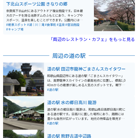
なお魚達を買って帰ることが出来るので、家でも新鮮な
下北山スポーツ公園 きなりの郷
お魚の味を楽しむことが出来ます。
奈良県下北山村にあるアウトドア複合施設です。日本最
大のアーチを誇る池原ダムのふもとにあり、キャンプや
スポーツ、温泉を楽しむことができます。公園内にはオ
ートキャンプ場、バンガロー、コテージがあり、グルー
#絶景スポット
#湖｜川｜滝
#食事処
#温泉
#宿泊施設
プでの宿泊も可能です。キャンプ場からは、池原ダムの
#キャンプ場
壁を見上げるように絶景が見られます。 また、テニスコ
ートや多目的グラウンド、バーベキューハウス、炊事棟
「周辺のレストラン・カフェ」をもっと見る
など、様々な設備が整っており、スポーツ合宿や研修に
も利用されています。温泉施設「きなりの湯」では、疲
れを癒すことができ、自然に囲まれた環境でリフレッシ
周辺の道の駅
ュできます。春には下北山村主催のさくら祭りが開催さ
れており、敷地内の桜が満開になると、関西一とも思わ
れる桜の絶景が広がります。
道の駅 田辺市龍神ごまさんスカイタワー
和歌山県田辺市にある道の駅「ごまさんスカイタワー」
は、高野龍神スカイラインの最高地点に位置し、標高1,0
40mからの絶景が楽しめる人気のスポットです。 眼下に
広がる山々のパノラマは圧巻で、特に秋の紅葉シーズン
#道の駅
には多くの人が訪れます。 道の駅にはレストランや特産
品販売所があり、地元の食材を使った料理や、ごま豆腐
道の駅 水の郷日高川 龍游
などの特産品を購入することができます。 バイクで訪れ
る場合、高野龍神スカイラインはワインディングロード
道の駅 水の郷日高川 龍游は、和歌山県日高郡日高川町に
としても知られており、ツーリングにも最適です。 ただ
ある道の駅です。日高川に面した場所にあり、周囲には
し、標高が高いため、天候が変わりやすい点には注意が
豊かな自然が広がっています。 地元の特産品を販売する
必要です。 防寒対策や雨具の準備を忘れずにお出かけく
物産販売コーナーや、地元食材を使った料理を提供する
#道の駅
ださい。
レストランがあります。特に、日高川で獲れた鮎を使っ
た料理が人気です。鮎の塩焼きや甘露煮など、様々な鮎
道の駅 熊野古道中辺路
料理を楽しむことができます。 また、道の駅に隣接し