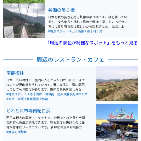
な緑、秋は黄金色に輝く稲穂、冬は雪景色と、四季ごと
に異なる表情を楽しめるのが魅力です。高台の展望所か
谷瀬の吊り橋
ら見下ろす景色は特に美しく、写真スポットとしても人
気があります。 近くの道の駅では地元の特産品や食事も
日本有数の長さを誇る鉄線の吊り橋です。 橋を渡ってい
楽しめ、観光の拠点として便利です。周辺は自然豊かな
ると、ゆらゆらと揺れて恐怖が倍増！ 高いところが怖い
ワインディングロードが続くため、バイクでのツーリン
方には渡り切るのは難しいかも知れません。 ただ、上か
グにも最適で、景色を楽しみながら訪れる価値のあるス
ら川を見下ろした景色は絶景です！ 吊り橋の下にはキャ
#絶景スポット
#山｜高原
#湖｜川｜滝
ポットです。
ンプ場もあるので、家族でバーベキューやテントを張っ
てゆっくりとした時間を大自然の中で楽しめる場所とな
「周辺の景色が綺麗なスポット」をもっと見る
っています。
周辺のレストラン・カフェ
南部梅林
日本一広い梅林で、園内に入ると入り口から山の上まで
梅の木が沢山植えられています。春になると一斉に開花
してとても見応えがあります。園内の景色を楽しみなが
ら歩いていると丁度良い運動になります。 入り口に神社
#絶景スポット
#海｜海岸｜岬
#山｜高原
#食事処
#お土産
があり、進むとイベント広場があり、更に行くと山頂か
#神社｜寺院
#商業施設
#林道
らは海まで見渡せます。駐車場までの道では芋餅や、め
はり寿司が売られています。駐車場では梅昆布茶や梅饅
とれとれ市場南紀白浜
頭、様々な種類の味付けの梅干しがお土産として売られ
ています。
西日本最大の海鮮マーケットで、地元でとれた魚や全国
の新鮮な魚達が堪能できます。味も鮮度も抜群なのに価
格が非常にリーズナブルです。 新鮮なお魚やお刺身が食
べられてたり海鮮BBQが出来たりとお魚好きにはたまら
#食事処
#海鮮
ないスポットになっています。お土産コーナーでは新鮮