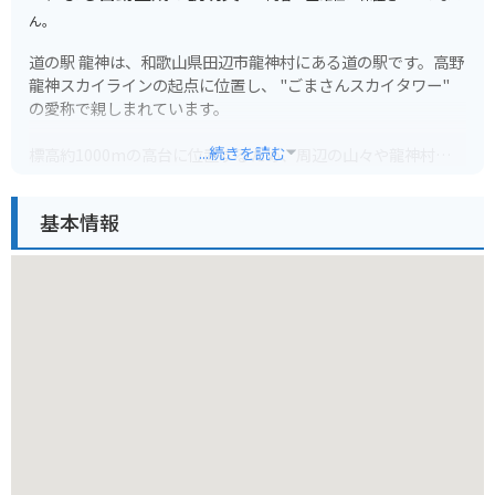
ん。
道の駅 龍神は、和歌山県田辺市龍神村にある道の駅です。高野
龍神スカイラインの起点に位置し、 "ごまさんスカイタワー"
の愛称で親しまれています。
...続きを読む
標高約1000mの高台に位置するため、周辺の山々や龍神村を一
望できる絶景スポットとして人気です。特に、秋には一面に広
がる紅葉の絶景を楽しむことができます。道の駅には、レスト
基本情報
ラン、特産品販売所、情報コーナーなどが併設されており、地
元の特産品である、ごま豆腐や猪肉、鹿肉を使った料理などを
味わうことができます。
バイクで訪れる場合、高野龍神スカイラインは、タイトなコー
ナーが連続するワインディングロードとして知られており、ツ
ーリングルートとしても人気です。道の駅には、バイクスタン
ドも設置されているため、安心して休憩をとることができま
す。