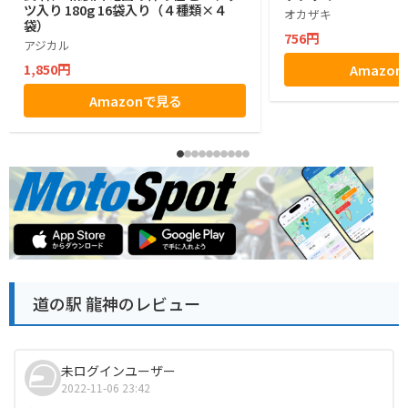
ツ入り 180g 16袋入り（４種類×４
オカザキ
袋）
756円
アジカル
1,850円
Amazo
Amazonで見る
道の駅 龍神のレビュー
未ログインユーザー
2022-11-06 23:42