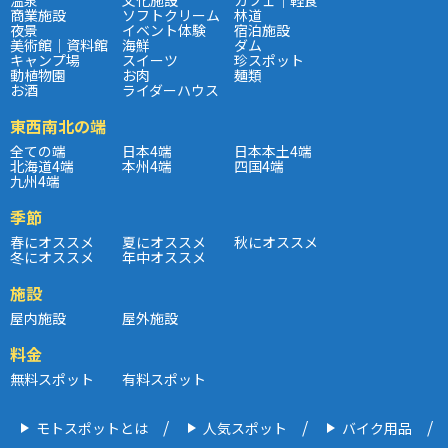
商業施設
ソフトクリーム
林道
夜景
イベント体験
宿泊施設
美術館｜資料館
海鮮
ダム
キャンプ場
スイーツ
珍スポット
動植物園
お肉
麺類
お酒
ライダーハウス
東西南北の端
全ての端
日本4端
日本本土4端
北海道4端
本州4端
四国4端
九州4端
季節
春にオススメ
夏にオススメ
秋にオススメ
冬にオススメ
年中オススメ
施設
屋内施設
屋外施設
料金
無料スポット
有料スポット
モトスポットとは
人気スポット
バイク用品