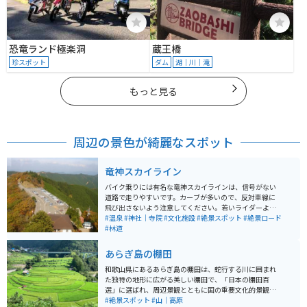
恐竜ランド極楽洞
蔵王橋
珍スポット
ダム
湖｜川｜滝
もっと見る
周辺の景色が綺麗なスポット
竜神スカイライン
バイク乗りには有名な竜神スカイラインは、信号がない
道路で走りやすいです。カーブが多いので、反対車線に
飛び出さないよう注意してください。若いライダーより
ベテランのライダーの方が多い印象があります。山の上
#温泉
#神社｜寺院
#文化施設
#絶景スポット
#絶景ロード
になるので、夏は涼しく冬は寒いです。
#林道
あらぎ島の棚田
和歌山県にあるあらぎ島の棚田は、蛇行する川に囲まれ
た独特の地形に広がる美しい棚田で、「日本の棚田百
選」に選ばれ、周辺景観とともに国の重要文化的景観に
も指定されています。春は水を張った水鏡、夏は鮮やか
#絶景スポット
#山｜高原