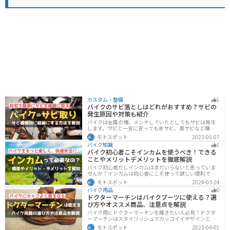
カスタム・整備
1
バイクのサビ落としはどれがおすすめ？サビの
発生原因や対策も紹介
バイクは金属の塊、メンテしていたとしてもサビは発生
します。サビと一言に言っても赤サビ、黒サビなど種類
があります。サビごとに有効なサビ落とし剤は違うの
モトスポット
2023-05-07
で、正しいサビ落とし剤を使う必要があります。この記
バイク知識
1
事ではサビの種類から対処法、オススメのサビ取り剤を
バイク初心者こそインカムを使うべき！できる
まとめました。
ことやメリットデメリットを徹底解説
バイク初心者だしインカムはまだいらないと思っていま
せんか？インカムは初心者にこそ使って欲しい便利で安
全に運転するための機器です。インカムでできることや
モトスポット
2024-03-24
メリットデメリットなどまとめましたので、気になって
バイク用品
0
いる人はぜひ参考にしてください。
ドクターマーチンはバイクブーツに使える？選
び方やオススメ商品、注意点を解説
バイク用にドクターマーチンを履きたい人必見！ドクタ
ーマーチンはスタイリッシュでカッコイイデザインと高
い機能性で快適なライディングが可能です。バイク用ブ
モトスポット
2023-06-01