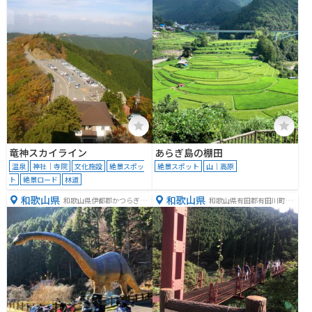
１０２０−６
田３８１−１
竜神スカイライン
あらぎ島の棚田
温泉
神社｜寺院
文化施設
絶景スポッ
絶景スポット
山｜高原
ト
絶景ロード
林道
和歌山県
和歌山県
和歌山県伊都郡かつらぎ町
和歌山県有田郡有田川町沼
花園梁瀬１０２０
１１１９