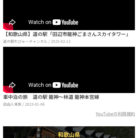
【和歌山県】道の駅「田辺市龍神ごまさんスカイタワー」
道の駅れびゅ〜チャンネル / 2025-02-13
車中泊の旅 道の駅 龍神～林道 龍神本宮線
自由人車旅 / 2023-01-06
YouTubeの利用規約
和歌山県