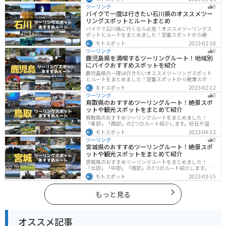
グスポットが多数あります。バイクで長野県にツーリン
ツーリング
0
グに行く際は参考にしてください。
バイクで一度は行きたい石川県のオススメツー
リングスポットとルートまとめ
バイクで石川県に行くなら必見！オススメツーリングス
ポットとルートをまとめました！定番スポットから絶景
スポット、温泉、海、グルメなど様々なジャンルで楽し
モトスポット
2023-02-18
めます。バイクで石川ツーリングに行こうと思っている
ツーリング
0
人は、参考にしてください。
鹿児島県を満喫するツーリングルート！地域別
にバイクおすすめスポットを紹介
鹿児島県の一度は行きたいオススメツーリングスポット
とルートをまとめました！定番スポットから絶景スポッ
ト、温泉、山、海、グルメなど様々なジャンルで楽しめ
モトスポット
2023-02-12
ます。バイクで鹿児島ツーリングに行こうと思っている
ツーリング
0
人は、参考にしてください。
鳥取県のおすすめツーリングルート！絶景スポ
ットや観光スポットをまとめて紹介
鳥取県のおすすめツーリングルートをまとめました！
「東部」「西部」の2つのルート紹介します。砂丘や温泉
地、歴史ある城跡など魅力溢れるスポットが多数あるの
モトスポット
2023-04-12
で楽しめます。バイクで鳥取県にツーリングに行く際は
ツーリング
0
参考にしてください。
宮城県のおすすめツーリングルート！絶景スポ
ットや観光スポットをまとめて紹介
宮城県のおすすめツーリングルートをまとめました！
「北部」「中部」「南部」の3つのルート紹介します。キ
ツネ村や広大な山や滝、湖などを歴史や自然を満喫する
モトスポット
2023-03-15
ツーリングができます。バイクで宮城県にツーリングに
行く際は参考にしてください。
もっと見る
オススメ記事