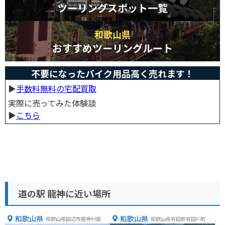
ツーリングスポット一覧
和歌山県
おすすめツーリングルート
不要になったバイク用品高く売れます！
▶︎
手数料無料の宅配買取
実際に売ってみた体験談
▶︎
こちら
道の駅 龍神に近い場所
和歌山県
和歌山県
和歌山県田辺市龍神村龍神
和歌山県有田郡有田川町三