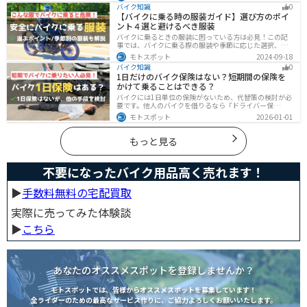
ーツで選ぶべきポイントや注意点などまとめましたの
バイク知識
0
で、バイクブーツを探している人は参考にしてくださ
【バイクに乗る時の服装ガイド】選び方のポイ
い。
ント４選と避けるべき服装
バイクに乗るときの服装に困っている方は必見！この記
事では、バイクに乗る際の服装や季節に応じた選択、避
けるべき服装について解説しています。実は、安全性だ
モトスポット
2024-09-18
けでなく、快適性も重要視することが大切です。この記
バイク知識
0
事を読めば、最適なバイクウェアを選ぶヒントが得られ
1日だけのバイク保険はない？短期間の保険を
ます。
かけて乗ることはできる？
バイクには1日単位の保険がないため、代替策の検討が必
要です。他人のバイクを借りるなら「ドライバー保
険」、125cc以下で家族が車持ちなら「ファミリーバイク
モトスポット
2026-01-01
特約」、自身のバイクなら「バイク保険の短期加入」が
有効です。手間を省くなら、任意保険込みの「レンタル
バイク」も選べます。
もっと見る
不要になったバイク用品高く売れます！
▶︎
手数料無料の宅配買取
実際に売ってみた体験談
▶︎
こちら
あなたのオススメスポットを登録しませんか？
モトスポットでは、皆様からオススメスポットを募集しています！
全ライダーのための最高なサービス作りに、ご協力よろしくお願いいたします。