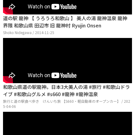
道の駅 龍神 【 うろうろ和歌山 】 美人の湯 龍神温泉 龍神
界隈 和歌山県 田辺市 旧 龍神村 Ryujin Onsen
Shoko Nidegawa / 2014-11-25
和歌山県道の駅龍神。日本3大美人の湯 #旅行 #和歌山ドラ
イブ #和歌山グルメ #s660 #龍神 #龍神温泉
旅行と道の駅食べ歩き けんいち旅 【S660・軽自動車のオープンカー】 / 202
5-04-06