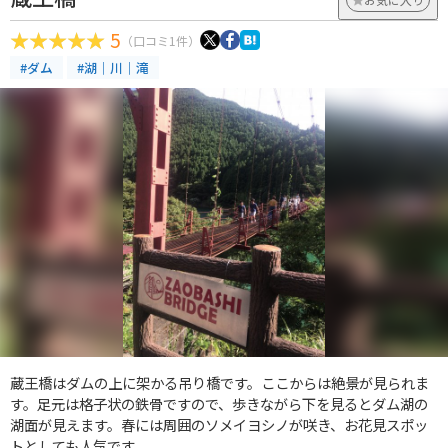
5
（口コミ1件）
#ダム
#湖｜川｜滝
蔵王橋はダムの上に架かる吊り橋です。ここからは絶景が見られま
す。足元は格子状の鉄骨ですので、歩きながら下を見るとダム湖の
湖面が見えます。春には周囲のソメイヨシノが咲き、お花見スポッ
トとしても人気です。