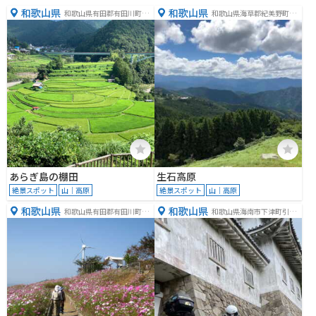
和歌山県
和歌山県
和歌山県有田郡有田川町三
和歌山県海草郡紀美野町中
田３８１−１
田８９９−２９
あらぎ島の棚田
生石高原
絶景スポット
山｜高原
絶景スポット
山｜高原
和歌山県
和歌山県
和歌山県有田郡有田川町長
和歌山県海南市下津町引尾
谷２４４−２
６４９