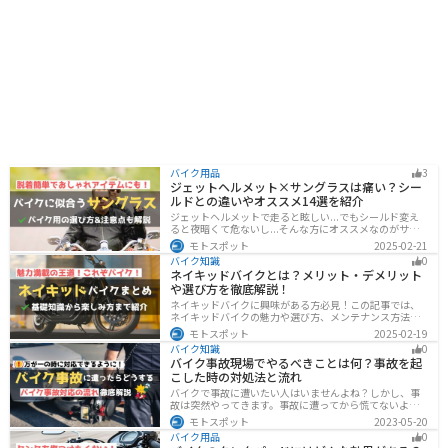
バイク用品
3
ジェットヘルメット×サングラスは痛い？シー
ルドとの違いやオススメ14選を紹介
ジェットヘルメットで走ると眩しい...でもシールド変え
ると夜暗くて危ないし...そんな方にオススメなのがサン
グラスです！サングラスなら付け外しが自由で、眩しい
モトスポット
2025-02-21
時だけ使えます。バイクを降りてからのファッションと
バイク知識
0
しても使えるおしゃれアイテムです。
ネイキッドバイクとは？メリット・デメリット
や選び方を徹底解説！
ネイキッドバイクに興味がある方必見！この記事では、
ネイキッドバイクの魅力や選び方、メンテナンス方法な
どを解説しています。実は、ネイキッドバイクは、操作
モトスポット
2025-02-19
性に優れており、初心者にも優しいバイクです。この記
バイク知識
0
事を読めば、ネイキッドバイクへの理解が深まります。
バイク事故現場でやるべきことは何？事故を起
こした時の対処法と流れ
バイクで事故に遭いたい人はいませんよね？しかし、事
故は突然やってきます。事故に遭ってから慌てないよう
に対処法を知っておきましょう。自分が加害者になった
モトスポット
2023-05-20
時、被害者になった時、それぞれどんな対応をすれば良
バイク用品
0
いのかまとめました。