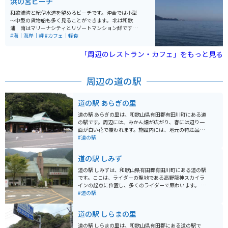
浜の宮ビーチ
和歌浦湾と紀伊水道を望めるビーチです。沖合では小型
～中型の貨物船も多く見ることができます。 北は和歌
浦 南はマリーナシティとリゾートマンション群です。
紀伊水道に沈む夕日がきれいな場所でもあります。 夏は
#海｜海岸｜岬
#カフェ｜軽食
海水浴とサーフィンで賑わいます。軽食等のお店もあり
ます。（季節営業）
「周辺のレストラン・カフェ」をもっと見る
周辺の道の駅
道の駅 あらぎの里
道の駅 あらぎの里は、和歌山県有田郡有田川町にある道
の駅です。周辺には、みかん畑が広がり、春には辺り一
面が白い花で覆われます。施設内には、地元の特産品を
販売する農産物直売所や、地元食材を使った料理が楽し
#道の駅
めるレストランがあります。 バイクで訪れる際は、駐車
場も広く停めやすいので安心です。また、道の駅 あらぎ
道の駅 しみず
の里は、周辺の観光スポットへのアクセスも良好です。
車で約10分の場所には、国の重要文化財に指定されてい
道の駅 しみずは、和歌山県有田郡有田川町にある道の駅
る旧吉備町の町並みが残る、歴史的な観光スポット「旧
です。ここは、ライダーの聖地である高野龍神スカイラ
吉備街道」があります。また、車で約15分の場所には、
インの起点に位置し、多くのライダーで賑わいます。 道
約300本のソメイヨシノが咲き誇る「あらぎ島」があ
の駅 しみずには、地元産の新鮮な野菜や果物が販売され
#道の駅
り、春には多くの人で賑わいます。 道の駅 あらぎの里
ている農産物直売所や、地元食材を使った料理が楽しめ
は、地元の特産品やグルメ、そして周辺の観光スポット
るレストランがあります。特に、地元産の猪肉を使った
道の駅 しらまの里
を楽しむことができる、魅力的なスポットです。
猪骨ラーメンは人気メニューです。 また、道の駅 しみず
には、日帰り温泉施設「しみず温泉 きぼうの湯」が併設
道の駅 しらまの里は、和歌山県有田郡にある道の駅で