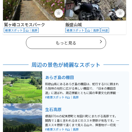
鷲ヶ峰コスモスパーク
飯盛山城
絶景スポット
山｜高原
絶景スポット
山｜高原
林道
もっと見る
周辺の景色が綺麗なスポット
あらぎ島の棚田
和歌山県にあるあらぎ島の棚田は、蛇行する川に囲まれ
た独特の地形に広がる美しい棚田で、「日本の棚田百
選」に選ばれ、周辺景観とともに国の重要文化的景観に
も指定されています。春は水を張った水鏡、夏は鮮やか
#絶景スポット
#山｜高原
な緑、秋は黄金色に輝く稲穂、冬は雪景色と、四季ごと
に異なる表情を楽しめるのが魅力です。高台の展望所か
生石高原
ら見下ろす景色は特に美しく、写真スポットとしても人
気があります。 近くの道の駅では地元の特産品や食事も
標高870mの紀美野町と有田川町にまたがる高原です。
楽しめ、観光の拠点として便利です。周辺は自然豊かな
関西で１番と言われるほどのススキ野原が有名です。 一
ワインディングロードが続くため、バイクでのツーリン
面ススキ野原で遠くまで見える山々、障害物が一切見え
グにも最適で、景色を楽しみながら訪れる価値のあるス
ず素晴らしい風景です。 キャンプ場、レストランやトイ
#絶景スポット
#山｜高原