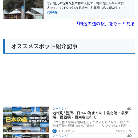
されています。高野龍神スカイラインのツーリングで疲
す。地元の新鮮な農産物が人気で、特に有田みかんは有
れた体を癒すのに最適です。 周辺には、日本の滝百選に
名です。 バイクで訪れる場合、駐車場も広く停めやすい
選ばれた「あらぎ島」や、国の重要文化財に指定されて
ので安心です。周辺には、みかん畑が広がるのどかな風
#道の駅
いる「旧吉原家住宅」など、観光スポットも点在してい
景が広がっており、ツーリングにも最適です。 名産品と
ます。
しては、有田みかんを使ったジュースやジャム、お菓子
「周辺の道の駅」をもっと見る
などが人気です。また、地元で採れた野菜を使ったレス
トランもあり、食事も楽しめます。
オススメスポット紹介記事
ツーリング
1
地域別6箇所、日本の端まとめ｜最北端・最東
端・最西端・最南端に行く
日本の色々な端を地域別にまとめました！全て一般人が
到達可能な場所なので、観光やツーリングで訪れる際の
参考にしてください。
モトスポット
2024-02-24
ツーリング
0