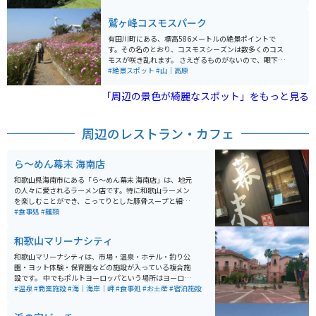
ポットです。
レも併設されており、夏場はキャンプを楽しむ人もいま
す。 現地まで行く道は信号が少ない山道でツーリングも
鷲ヶ峰コスモスパーク
楽しめます。山頂からは天気が良ければ四国や淡路島を
見ることができます。
有田川町にある、標高586メートルの絶景ポイントで
す。その名のとおり、コスモスシーズンは数多くのコス
モスが咲き乱れます。 さえぎるものがないので、眼下の
有田川流域や有田、湯浅方面から遠く淡路島から四国ま
#絶景スポット
#山｜高原
で見渡せます。 有田インターチェンジから30分ほどです
が、道中の山道は対向困難な場所もありますので、ご注
「周辺の景色が綺麗なスポット」をもっと見る
意ください。 頂上には売店や販売機はありません。かつ
ては風車がシンボルでしたが、今は撤去されています。
周辺のレストラン・カフェ
ら～めん幕末 海南店
和歌山県海南市にある「ら～めん幕末 海南店」は、地元
の人々に愛されるラーメン店です。特に和歌山ラーメン
を楽しむことができ、こってりとした豚骨スープと細麺
の絶妙なバランスが特徴です。メニューには、チャーシ
#食事処
#麺類
ューやネギ、のりなどトッピングも豊富に揃い、リピー
ターが多いのも納得です。 観光ついでに立ち寄るには最
和歌山マリーナシティ
適な場所で、近隣には自然の絶景も多く、移動時にはバ
イクでのツーリングを楽しむのも良いでしょう。駐車場
和歌山マリーナシティは、市場・温泉・ホテル・釣り公
も用意されており、サクッと入店できます。ぜひ、和歌
園・ヨット体験・保育園などの施設が入っている複合施
山の美味しいラーメンを味わいに訪れてみてください！
設です。 中でもポルトヨーロッパという場所はヨーロッ
パの街並みをイメージしており、SNSでも写真映えす
#温泉
#商業施設
#海｜海岸｜岬
#食事処
#お土産
#宿泊施設
る！と有名なスポットで人気があります。マリーナシテ
ィは1つの街のような場所で、1日中楽しめます。