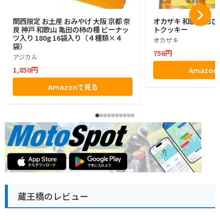
関西限定 お土産 おみやげ 大阪 京都 奈
オカザキ 和歌山 おひ
良 神戸 和歌山 亀田の柿の種 ピーナッ
トクッキー
ツ入り 180g 16袋入り（４種類×４
オカザキ
袋）
756円
アジカル
1,850円
Amazo
Amazonで見る
蔵王橋のレビュー