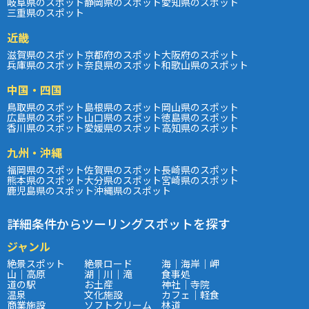
岐阜県のスポット
静岡県のスポット
愛知県のスポット
三重県のスポット
近畿
滋賀県のスポット
京都府のスポット
大阪府のスポット
兵庫県のスポット
奈良県のスポット
和歌山県のスポット
中国・四国
鳥取県のスポット
島根県のスポット
岡山県のスポット
広島県のスポット
山口県のスポット
徳島県のスポット
香川県のスポット
愛媛県のスポット
高知県のスポット
九州・沖縄
福岡県のスポット
佐賀県のスポット
長崎県のスポット
熊本県のスポット
大分県のスポット
宮崎県のスポット
鹿児島県のスポット
沖縄県のスポット
詳細条件からツーリングスポットを探す
ジャンル
絶景スポット
絶景ロード
海｜海岸｜岬
山｜高原
湖｜川｜滝
食事処
道の駅
お土産
神社｜寺院
温泉
文化施設
カフェ｜軽食
商業施設
ソフトクリーム
林道