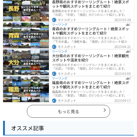
長野県のおすすめツーリングルート！絶景スポ
ットや観光スポットをまとめて紹介
長野県のおすすめツーリングルートをまとめました！
「北部」「中部」「南部」の3つのルート紹介します。諏
訪湖やビーナスラインのような全国でも有名なツーリン
モトスポット
2023-03-26
グスポットが多数あります。バイクで長野県にツーリン
ツーリング
1
グに行く際は参考にしてください。
青森のおすすめツーリングルート！絶景スポッ
トや観光スポットをまとめて紹介
青森県のおすすめツーリングルートをまとめました！
「下北半島」「津軽半島」「南部」の3つのルート紹介し
ます。自然に恵まれた風光明媚な景色や歴史文化に触れ
モトスポット
2023-04-21
られる観光スポットが多くあります。バイクで青森県に
ツーリング
0
ツーリングに行く際は参考にしてください。
大分県のおすすめツーリングルート！絶景観光
スポットや温泉を紹介
大分県のおすすめツーリングルートをまとめました！
「北部」「中部」「南部」の3つのルート紹介します。阿
蘇の雄大な自然を満喫できるスポットや温泉を満喫する
モトスポット
2023-03-05
ツーリングができます。バイクで大分県にツーリングに
ツーリング
0
行く際は参考にしてください。
福島県のおすすめツーリングルート！絶景スポ
ットや観光スポットをまとめて紹介
福島県のおすすめツーリングルートをまとめました！
「北部」「東部」「西部」の3つのルート紹介します。内
陸部には山々が連なり、海岸線は太平洋に面してるので
モトスポット
2023-04-17
観光スポットが多数あります。バイクで福島県にツーリ
ングに行く際は参考にしてください。
もっと見る
オススメ記事