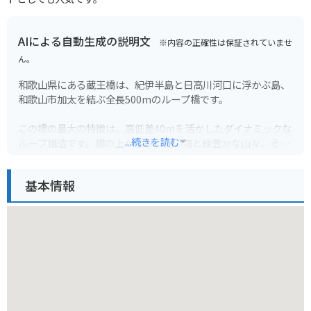
AIによる自動生成の説明文
※内容の正確性は保証されていませ
ん。
和歌山県にある蔵王橋は、紀伊半島と日高川河口に浮かぶ島、
和歌山市加太を結ぶ全長500mのループ橋です。
この橋の最大の特徴は、高低差40mを活かしたダイナミックな
...続きを読む
ループ構造です。橋の上からは、青い海と緑豊かな山々、そし
て赤い橋のコントラストを楽しむことができます。特に夕暮れ
時は、空と海がオレンジ色に染まり、息をのむような絶景が広
基本情報
がります。
バイクで訪れる際は、橋の上からの景色はもちろん、橋へと続
く道のりも楽しむことができます。周辺には、海岸線沿いを走
る爽快なルートや、山間部を駆け抜けるワインディングロード
など、変化に富んだコースがあります。駐車場も完備されてい
るので、安心です。