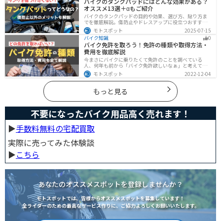
バイクのタンクパッドにはどんな効果がある？
オススメ13選＋αもご紹介
バイクのタンクパッドの目的や効果、選び方、貼り方ま
でを徹底解説。傷防止やドレスアップに役立つおすすめ
アイテムも紹介。初心者にも分かりやすい内容で、タン
モトスポット
2025-07-15
クパッド選びに迷っている方に最適な情報をお届けしま
バイク知識
0
す。
バイク免許を取ろう！免許の種類や取得方法・
費用を徹底解説
今まさにバイクに乗りたくて免許のことを調べている
人、何年も前から「バイク免許欲しいなぁ」と考えてい
るうちに時間ばかりが経っている人。そんな人々に役立
モトスポット
2022-12-04
つ情報を分かりやすくまとめました。バイク免許の種類
や、免許を取るための方法や必要な費用・日数などにつ
いて解説します。
もっと見る
不要になったバイク用品高く売れます！
▶︎
手数料無料の宅配買取
実際に売ってみた体験談
▶︎
こちら
あなたのオススメスポットを登録しませんか？
モトスポットでは、皆様からオススメスポットを募集しています！
全ライダーのための最高なサービス作りに、ご協力よろしくお願いいたします。