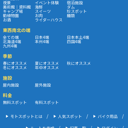
夜景
イベント体験
宿泊施設
美術館｜資料館
海鮮
ダム
キャンプ場
スイーツ
珍スポット
動植物園
お肉
麺類
お酒
ライダーハウス
東西南北の端
全ての端
日本4端
日本本土4端
北海道4端
本州4端
四国4端
九州4端
季節
春にオススメ
夏にオススメ
秋にオススメ
冬にオススメ
年中オススメ
施設
屋内施設
屋外施設
料金
無料スポット
有料スポット
モトスポットとは
人気スポット
バイク用品
ルートを作成
記事一覧
ログイン