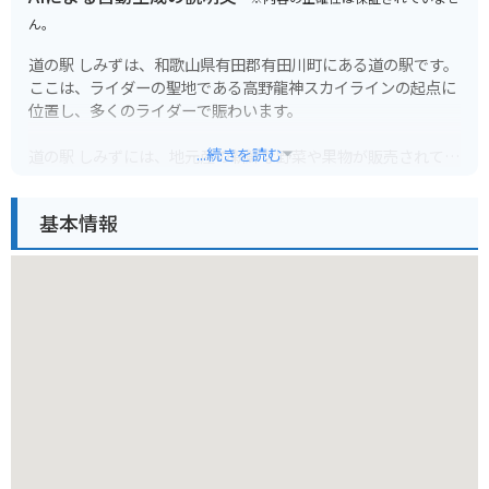
ん。
道の駅 しみずは、和歌山県有田郡有田川町にある道の駅です。
ここは、ライダーの聖地である高野龍神スカイラインの起点に
位置し、多くのライダーで賑わいます。
...続きを読む
道の駅 しみずには、地元産の新鮮な野菜や果物が販売されてい
る農産物直売所や、地元食材を使った料理が楽しめるレストラ
ンがあります。特に、地元産の猪肉を使った猪骨ラーメンは人
基本情報
気メニューです。
また、道の駅 しみずには、日帰り温泉施設「しみず温泉 きぼ
うの湯」が併設されています。高野龍神スカイラインのツーリ
ングで疲れた体を癒すのに最適です。
周辺には、日本の滝百選に選ばれた「あらぎ島」や、国の重要
文化財に指定されている「旧吉原家住宅」など、観光スポット
も点在しています。