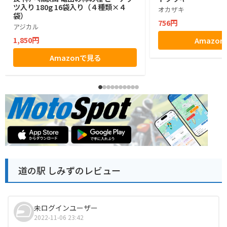
ツ入り 180g 16袋入り（４種類×４
オカザキ
袋）
756円
アジカル
1,850円
Amazo
Amazonで見る
道の駅 しみずのレビュー
未ログインユーザー
2022-11-06 23:42