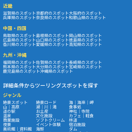
近畿
滋賀県のスポット
京都府のスポット
大阪府のスポット
兵庫県のスポット
奈良県のスポット
和歌山県のスポット
中国・四国
鳥取県のスポット
島根県のスポット
岡山県のスポット
広島県のスポット
山口県のスポット
徳島県のスポット
香川県のスポット
愛媛県のスポット
高知県のスポット
九州・沖縄
福岡県のスポット
佐賀県のスポット
長崎県のスポット
熊本県のスポット
大分県のスポット
宮崎県のスポット
鹿児島県のスポット
沖縄県のスポット
詳細条件からツーリングスポットを探す
ジャンル
絶景スポット
絶景ロード
海｜海岸｜岬
山｜高原
湖｜川｜滝
食事処
道の駅
お土産
神社｜寺院
温泉
文化施設
カフェ｜軽食
商業施設
ソフトクリーム
林道
夜景
イベント体験
宿泊施設
美術館｜資料館
海鮮
ダム