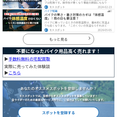
ブは危険です。操作性が悪くなり事故の原因にもなりま
す。安全と快適に運転するためにもしっかりとしたレイ
モトスポット
2024-02-23
ングローブを準備しておきましょう。この記事ではレイ
バイク知識
0
ングローブの選び方とオススメを紹介します。
バイクの寒さ・暑さ対策のカギは「体感温
度」！雨の日も要注意？
バイクに乗っているときの体感温度は、基本的に気温よ
りも低くなります。「このくらいの気温ならそれほど寒
くないだろう」そう考えて通常の装備でバイクに乗った
モトスポット
2026-05-05
ら大変な目に遭った・・・そんな経験のあるライダーも
多いのではないでしょうか。今回はバイク走行中の体感
温度についてご紹介します。体感温度を考慮した快適走
もっと見る
行のポイントもまとめました。季節や天候を問わずバイ
クに乗る！そんなライダーの方はぜひ参考にしてみてく
ださい。[phtml blog-first-h2-module]バイク走行時の体
不要になったバイク用品高く売れます！
感温度は気温より低め？バイク走行時の体感温度は気温
と同じではありません。なぜ
▶︎
手数料無料の宅配買取
実際に売ってみた体験談
▶︎
こちら
あなたのオススメスポットを登録しませんか？
モトスポットでは、皆様からオススメスポットを募集しています！
全ライダーのための最高なサービス作りに、ご協力よろしくお願いいたします。
スポットを登録する