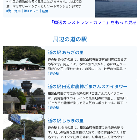
～中型の貨物船も多く見ることができます。 北は和歌
浦 南はマリーナシティとリゾートマンション群です。
紀伊水道に沈む夕日がきれいな場所でもあります。 夏は
#海｜海岸｜岬
#カフェ｜軽食
海水浴とサーフィンで賑わいます。軽食等のお店もあり
ます。（季節営業）
「周辺のレストラン・カフェ」をもっと見る
周辺の道の駅
道の駅 あらぎの里
道の駅 あらぎの里は、和歌山県有田郡有田川町にある道
の駅です。周辺には、みかん畑が広がり、春には辺り一
面が白い花で覆われます。施設内には、地元の特産品を
販売する農産物直売所や、地元食材を使った料理が楽し
#道の駅
めるレストランがあります。 バイクで訪れる際は、駐車
場も広く停めやすいので安心です。また、道の駅 あらぎ
道の駅 田辺市龍神ごまさんスカイタワー
の里は、周辺の観光スポットへのアクセスも良好です。
車で約10分の場所には、国の重要文化財に指定されてい
和歌山県田辺市にある道の駅「ごまさんスカイタワー」
る旧吉備町の町並みが残る、歴史的な観光スポット「旧
は、高野龍神スカイラインの最高地点に位置し、標高1,0
吉備街道」があります。また、車で約15分の場所には、
40mからの絶景が楽しめる人気のスポットです。 眼下に
約300本のソメイヨシノが咲き誇る「あらぎ島」があ
広がる山々のパノラマは圧巻で、特に秋の紅葉シーズン
#道の駅
り、春には多くの人で賑わいます。 道の駅 あらぎの里
には多くの人が訪れます。 道の駅にはレストランや特産
は、地元の特産品やグルメ、そして周辺の観光スポット
品販売所があり、地元の食材を使った料理や、ごま豆腐
道の駅 しらまの里
を楽しむことができる、魅力的なスポットです。
などの特産品を購入することができます。 バイクで訪れ
る場合、高野龍神スカイラインはワインディングロード
道の駅 しらまの里は、和歌山県有田郡にある道の駅で
としても知られており、ツーリングにも最適です。 ただ
す。地元の新鮮な農産物が人気で、特に有田みかんは有
し、標高が高いため、天候が変わりやすい点には注意が
名です。 バイクで訪れる場合、駐車場も広く停めやすい