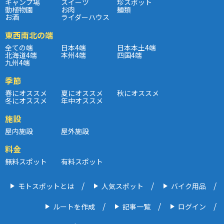
キャンプ場
スイーツ
珍スポット
動植物園
お肉
麺類
お酒
ライダーハウス
東西南北の端
全ての端
日本4端
日本本土4端
北海道4端
本州4端
四国4端
九州4端
季節
春にオススメ
夏にオススメ
秋にオススメ
冬にオススメ
年中オススメ
施設
屋内施設
屋外施設
料金
無料スポット
有料スポット
モトスポットとは
人気スポット
バイク用品
ルートを作成
記事一覧
ログイン