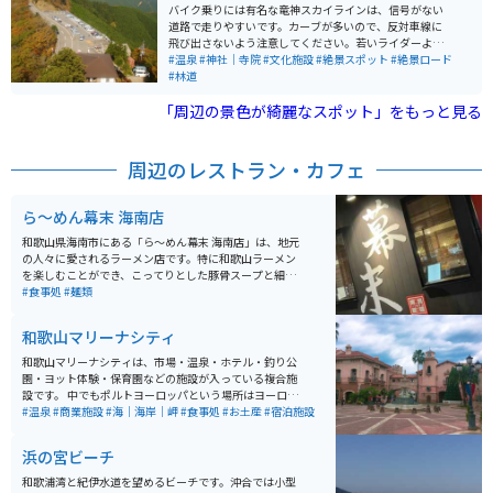
見ることができます。
バイク乗りには有名な竜神スカイラインは、信号がない
道路で走りやすいです。カーブが多いので、反対車線に
飛び出さないよう注意してください。若いライダーより
ベテランのライダーの方が多い印象があります。山の上
#温泉
#神社｜寺院
#文化施設
#絶景スポット
#絶景ロード
になるので、夏は涼しく冬は寒いです。
#林道
「周辺の景色が綺麗なスポット」をもっと見る
周辺のレストラン・カフェ
ら～めん幕末 海南店
和歌山県海南市にある「ら～めん幕末 海南店」は、地元
の人々に愛されるラーメン店です。特に和歌山ラーメン
を楽しむことができ、こってりとした豚骨スープと細麺
の絶妙なバランスが特徴です。メニューには、チャーシ
#食事処
#麺類
ューやネギ、のりなどトッピングも豊富に揃い、リピー
ターが多いのも納得です。 観光ついでに立ち寄るには最
和歌山マリーナシティ
適な場所で、近隣には自然の絶景も多く、移動時にはバ
イクでのツーリングを楽しむのも良いでしょう。駐車場
和歌山マリーナシティは、市場・温泉・ホテル・釣り公
も用意されており、サクッと入店できます。ぜひ、和歌
園・ヨット体験・保育園などの施設が入っている複合施
山の美味しいラーメンを味わいに訪れてみてください！
設です。 中でもポルトヨーロッパという場所はヨーロッ
パの街並みをイメージしており、SNSでも写真映えす
#温泉
#商業施設
#海｜海岸｜岬
#食事処
#お土産
#宿泊施設
る！と有名なスポットで人気があります。マリーナシテ
ィは1つの街のような場所で、1日中楽しめます。
浜の宮ビーチ
和歌浦湾と紀伊水道を望めるビーチです。沖合では小型