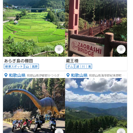
あらぎ島の棚田
蔵王橋
絶景スポット
山｜高原
ダム
湖｜川｜滝
和歌山県
和歌山県
和歌山県伊都郡かつらぎ町
和歌山県海草郡紀美野町中
花園梁瀬１０２０
田８９９−２９