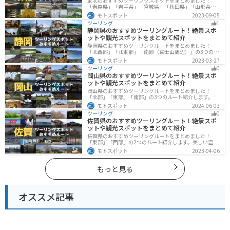
東北のおすすめツーリングスポットをまとめました！
「青森県」「岩手県」「宮城県」「秋田県」「山形県」
「福島県」の各県の観光地紹介します。自然豊かな山々
モトスポット
2023-09-05
や湖、温泉地が点在し、四季折々の景色を楽しめるスポ
ツーリング
1
ットが多数あります。バイクで東北にツーリングに行く
静岡県のおすすめツーリングルート！絶景スポ
際は参考にしてください。
ットや観光スポットをまとめて紹介
静岡県のおすすめツーリングルートをまとめました！
「北西部」「北東部」「南部（富士山周辺）」の3つのル
ート紹介します。富士山を中心に自然豊かな景色や食事
モトスポット
2023-03-27
を楽しめるスポットが多数あります。バイクで静岡県に
ツーリング
0
ツーリングに行く際は参考にしてください。
岡山県のおすすめツーリングルート！絶景スポ
ットや観光スポットをまとめて紹介
岡山県のおすすめツーリングルートをまとめました！
「北部」「東部」「南部」の3つのルート紹介します。岡
山市や倉敷市など、歴史ある街並みも魅力的で、バイク
モトスポット
2024-06-03
ツーリングに最適なスポットが多数あります。バイクで
ツーリング
0
岡山県にツーリングに行く際は参考にしてください。
佐賀県のおすすめツーリングルート！絶景スポ
ットや観光スポットをまとめて紹介
佐賀県のおすすめツーリングルートをまとめました！
「東部」「西部」の2つのルート紹介します。美しい温泉
地や古墳群、歴史ある城や神社仏閣など、バイクツーリ
モトスポット
2023-04-06
ングに適したスポットが多数存在し、様々な楽しみ方が
できます。バイクで佐賀県にツーリングに行く際は参考
にしてください。
もっと見る
オススメ記事