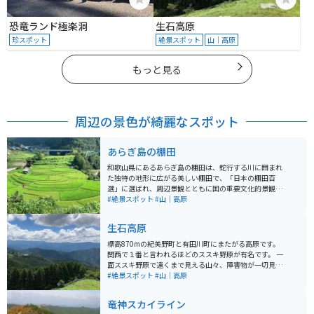
恐竜ランド極楽洞
生石高原
珍スポット
絶景スポット
山｜高原
もっと見る
周辺の景色が綺麗なスポット
あらぎ島の棚田
和歌山県にあるあらぎ島の棚田は、蛇行する川に囲まれ
た独特の地形に広がる美しい棚田で、「日本の棚田百
選」に選ばれ、周辺景観とともに国の重要文化的景観に
も指定されています。春は水を張った水鏡、夏は鮮やか
#絶景スポット
#山｜高原
な緑、秋は黄金色に輝く稲穂、冬は雪景色と、四季ごと
に異なる表情を楽しめるのが魅力です。高台の展望所か
生石高原
ら見下ろす景色は特に美しく、写真スポットとしても人
気があります。 近くの道の駅では地元の特産品や食事も
標高870mの紀美野町と有田川町にまたがる高原です。
楽しめ、観光の拠点として便利です。周辺は自然豊かな
関西で１番と言われるほどのススキ野原が有名です。 一
ワインディングロードが続くため、バイクでのツーリン
面ススキ野原で遠くまで見える山々、障害物が一切見え
グにも最適で、景色を楽しみながら訪れる価値のあるス
ず素晴らしい風景です。 キャンプ場、レストランやトイ
#絶景スポット
#山｜高原
ポットです。
レも併設されており、夏場はキャンプを楽しむ人もいま
す。 現地まで行く道は信号が少ない山道でツーリングも
竜神スカイライン
楽しめます。山頂からは天気が良ければ四国や淡路島を