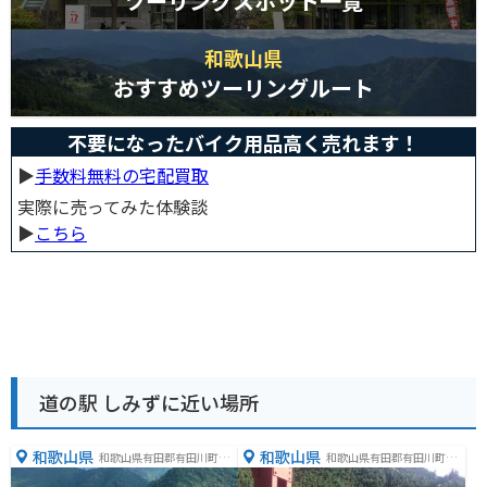
ツーリングスポット一覧
和歌山県
おすすめツーリングルート
不要になったバイク用品高く売れます！
▶︎
手数料無料の宅配買取
実際に売ってみた体験談
▶︎
こちら
道の駅 しみずに近い場所
和歌山県
和歌山県
和歌山県有田郡有田川町三
和歌山県有田郡有田川町沼
田３８１−１
１１１９