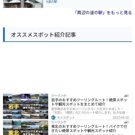
必要です。 防寒対策や雨具の準備を忘れずにお出かけく
ので安心です。周辺には、みかん畑が広がるのどかな風
#道の駅
ださい。
景が広がっており、ツーリングにも最適です。 名産品と
しては、有田みかんを使ったジュースやジャム、お菓子
「周辺の道の駅」をもっと見る
などが人気です。また、地元で採れた野菜を使ったレス
トランもあり、食事も楽しめます。
オススメスポット紹介記事
ツーリング
0
岩手のおすすめツーリングルート！絶景スポッ
トや観光スポットをまとめて紹介
岩手県のおすすめツーリングルートをまとめました！
「北部」「南部」の2つのルート紹介します。壮大な自然
や歴史的な観光スポットが多く存在するので楽しめま
モトスポット
2023-04-20
す。バイクで岩手県にツーリングに行く際は参考にして
ツーリング
0
ください。
東北のおすすめツーリングルート！バイクで行
きたい絶景スポットや観光スポット紹介