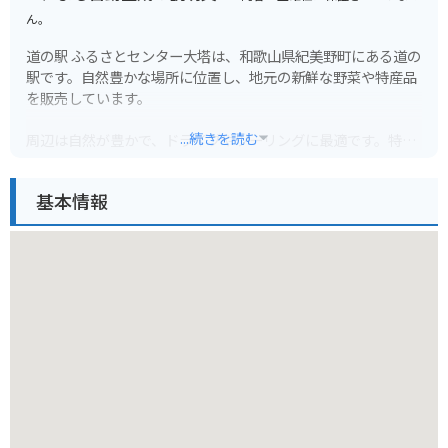
ん。
道の駅 ふるさとセンター大塔は、和歌山県紀美野町にある道の
駅です。自然豊かな場所に位置し、地元の新鮮な野菜や特産品
を販売しています。
...続きを読む
周辺は自然が豊かで、ドライブやツーリングに最適です。特
に、バイクで訪れる方は、高野龍神スカイラインのワインディ
ングロードがおすすめです。道の駅には、バイクスタンドも設
基本情報
置されているので安心です。
地元の名産品としては、梅干しや梅酒、柿の葉寿司などが有名
です。道の駅内のレストランでは、地元の食材を使った料理を
楽しむことができます。