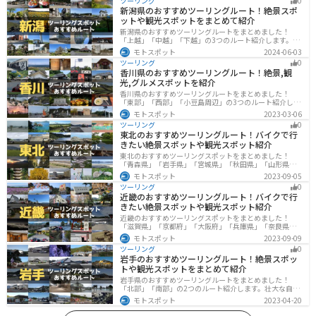
ツーリング
0
新潟県のおすすめツーリングルート！絶景スポ
ットや観光スポットをまとめて紹介
新潟県のおすすめツーリングルートをまとめました！
「上越」「中越」「下越」の3つのルート紹介します。自
然豊かな山と海、グルメも充実しており、自然を満喫す
モトスポット
2024-06-03
るツーリングができます。バイクで新潟県にツーリング
ツーリング
0
に行く際は参考にしてください。
香川県のおすすめツーリングルート！絶景,観
光,グルメスポットを紹介
香川県のおすすめツーリングルートをまとめました！
「東部」「西部」「小豆島周辺」の3つのルート紹介しま
す。自然豊かな山から海、絶品グルメを満喫するツーリ
モトスポット
2023-03-06
ングができます。バイクで香川県にツーリングに行く際
ツーリング
0
は参考にしてください。
東北のおすすめツーリングルート！バイクで行
きたい絶景スポットや観光スポット紹介
東北のおすすめツーリングスポットをまとめました！
「青森県」「岩手県」「宮城県」「秋田県」「山形県」
「福島県」の各県の観光地紹介します。自然豊かな山々
モトスポット
2023-09-05
や湖、温泉地が点在し、四季折々の景色を楽しめるスポ
ツーリング
0
ットが多数あります。バイクで東北にツーリングに行く
近畿のおすすめツーリングルート！バイクで行
際は参考にしてください。
きたい絶景スポットや観光スポット紹介
近畿のおすすめツーリングスポットをまとめました！
「滋賀県」「京都府」「大阪府」「兵庫県」「奈良県」
「和歌山」の各県の観光地紹介します。自然豊かな山々
モトスポット
2023-09-09
や湖、温泉地が点在し、四季折々の景色を楽しめるスポ
ツーリング
0
ットが多数あります。バイクで近畿にツーリングに行く
岩手のおすすめツーリングルート！絶景スポッ
際は参考にしてください。
トや観光スポットをまとめて紹介
岩手県のおすすめツーリングルートをまとめました！
「北部」「南部」の2つのルート紹介します。壮大な自然
や歴史的な観光スポットが多く存在するので楽しめま
モトスポット
2023-04-20
す。バイクで岩手県にツーリングに行く際は参考にして
ください。