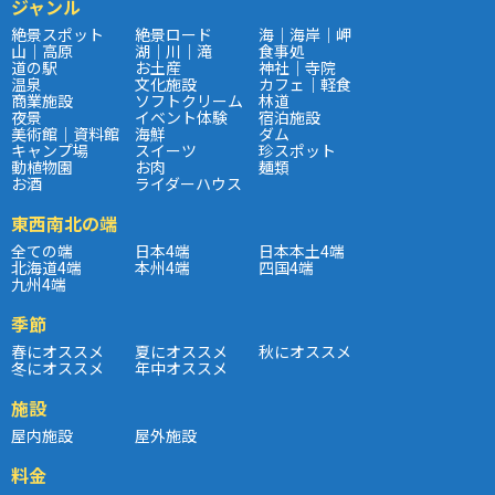
ジャンル
絶景スポット
絶景ロード
海｜海岸｜岬
山｜高原
湖｜川｜滝
食事処
道の駅
お土産
神社｜寺院
温泉
文化施設
カフェ｜軽食
商業施設
ソフトクリーム
林道
夜景
イベント体験
宿泊施設
美術館｜資料館
海鮮
ダム
キャンプ場
スイーツ
珍スポット
動植物園
お肉
麺類
お酒
ライダーハウス
東西南北の端
全ての端
日本4端
日本本土4端
北海道4端
本州4端
四国4端
九州4端
季節
春にオススメ
夏にオススメ
秋にオススメ
冬にオススメ
年中オススメ
施設
屋内施設
屋外施設
料金