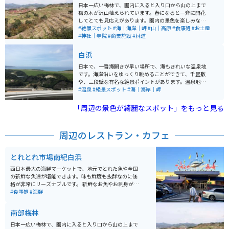
きれいで、和歌山県の朝日夕陽百選にもなっています。
日本一広い梅林で、園内に入ると入り口から山の上まで
最後の道が海沿いの狭い道路にはなりますが、広くて何
梅の木が沢山植えられています。春になると一斉に開花
台も停められる駐車場がいくつかあります。
してとても見応えがあります。園内の景色を楽しみなが
ら歩いていると丁度良い運動になります。 入り口に神社
#絶景スポット
#海｜海岸｜岬
#山｜高原
#食事処
#お土産
があり、進むとイベント広場があり、更に行くと山頂か
#神社｜寺院
#商業施設
#林道
らは海まで見渡せます。駐車場までの道では芋餅や、め
はり寿司が売られています。駐車場では梅昆布茶や梅饅
白浜
頭、様々な種類の味付けの梅干しがお土産として売られ
ています。
日本で、一番海開きが早い場所で、海もきれいな温泉地
です。海岸沿いをゆっくり眺めることができて、千畳敷
や、三段壁な有名な絶景ポイントがあります。温泉地な
ので、足湯もあり、日帰り温泉もあるので、ゆっくりで
#温泉
#絶景スポット
#海｜海岸｜岬
きます。海の近くなので、とれとれ市場で新鮮な海産物
が食べられます。
「周辺の景色が綺麗なスポット」をもっと見る
周辺のレストラン・カフェ
とれとれ市場南紀白浜
西日本最大の海鮮マーケットで、地元でとれた魚や全国
の新鮮な魚達が堪能できます。味も鮮度も抜群なのに価
格が非常にリーズナブルです。 新鮮なお魚やお刺身が食
べられてたり海鮮BBQが出来たりとお魚好きにはたまら
#食事処
#海鮮
ないスポットになっています。お土産コーナーでは新鮮
なお魚達を買って帰ることが出来るので、家でも新鮮な
南部梅林
お魚の味を楽しむことが出来ます。
日本一広い梅林で、園内に入ると入り口から山の上まで