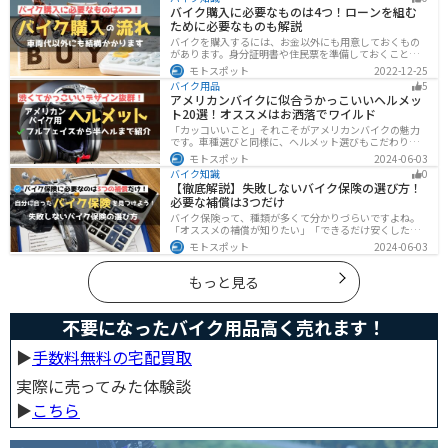
全性の向上性だけでなく、バイクとの一体感でよりカッ
バイク購入に必要なものは4つ！ローンを組む
コよくなります。
ために必要なものも解説
バイクを購入するには、お金以外にも用意しておくもの
があります。身分証明書や住民票を準備しておくことで
購入ギリギリになって慌てずに済むので、しっかりと準
モトスポット
2022-12-25
備しておきましょう。
バイク用品
5
アメリカンバイクに似合うかっこいいヘルメッ
ト20選！オススメはお洒落でワイルド
「カッコいいこと」それこそがアメリカンバイクの魅力
です。車種選びと同様に、ヘルメット選びもこだわりた
いところですよね。アメリカンバイクの魅力をもっと引
モトスポット
2024-06-03
き立ててくれるオススメのヘルメットを紹介します。
バイク知識
0
【徹底解説】失敗しないバイク保険の選び方！
必要な補償は3つだけ
バイク保険って、種類が多くて分かりづらいですよね。
「オススメの補償が知りたい」「できるだけ安くした
い」「自分に合った保険を知りたい」こういったことで
モトスポット
2024-06-03
悩んでいる方向けに、バイク保険の選び方・つけるべき
補償について解説します。
もっと見る
不要になったバイク用品高く売れます！
▶︎
手数料無料の宅配買取
実際に売ってみた体験談
▶︎
こちら