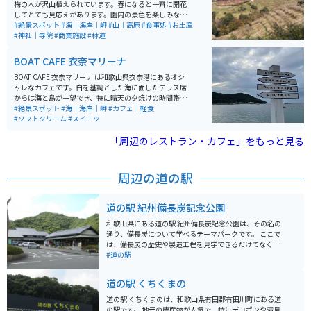
梅の木が沢山植えられています。春になると一斉に開花
してとても見応えがあります。園内の景色を楽しみなが
ら歩いていると丁度良い運動になります。 入り口に神社
#絶景スポット
#海｜海岸｜岬
#山｜高原
#食事処
#お土産
があり、進むとイベント広場があり、更に行くと山頂か
#神社｜寺院
#商業施設
#林道
らは海まで見渡せます。駐車場までの道では芋餅や、め
はり寿司が売られています。駐車場では梅昆布茶や梅饅
BOAT CAFE 衣奈マリーナ
頭、様々な種類の味付けの梅干しがお土産として売られ
ています。
BOAT CAFE 衣奈マリーナ は和歌山県衣奈港にあるオシ
ャレなカフェです。白を基調とした海に面したテラス席
からは海と島が一望でき、特に晴天の夕焼けの時間帯は
海と島とのコントラストが絶景です。またドリンク、ス
#絶景スポット
#海｜海岸｜岬
#カフェ｜軽食
イーツ、食事のメニューも豊富でとても美味しいです。
#ソフトクリーム
#スイーツ
「周辺のレストラン・カフェ」をもっと見る
周辺の道の駅
道の駅 紀州備長炭記念公園
和歌山県にある道の駅 紀州備長炭記念公園は、その名の
通り、備長炭について学べるテーマパークです。 ここで
は、備長炭の歴史や製造工程を見学できるだけでなく、
実際に炭焼き体験をすることもできます。 また、道の駅
#道の駅
には、地元の特産品を販売するショップやレストランも
あり、和歌山ラーメンや梅干しなど、地元グルメを楽し
道の駅 くちくまの
むこともできます。 バイクで訪れる場合、駐車場も広
く、休憩場所としても最適です。周辺には、熊野古道な
道の駅 くちくまのは、和歌山県有田郡有田川町にある道
ど、風光明媚なツーリングスポットも点在しているの
の駅です。 地元の農産物が人気で、特にデコポンや清見