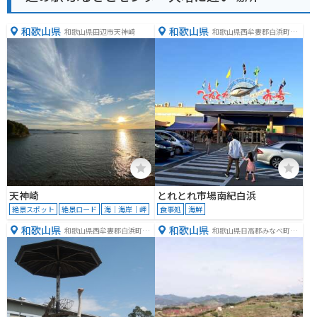
和歌山県
和歌山県
和歌山県田辺市天神崎
和歌山県西牟婁郡白浜町堅
田
天神崎
とれとれ市場南紀白浜
絶景スポット
絶景ロード
海｜海岸｜岬
食事処
海鮮
和歌山県
和歌山県
和歌山県西牟婁郡白浜町堅
和歌山県日高郡みなべ町晩
田２３９９
稲