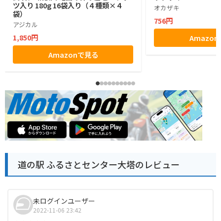
ツ入り 180g 16袋入り（４種類×４
オカザキ
袋）
756円
アジカル
1,850円
Amazo
Amazonで見る
道の駅 ふるさとセンター大塔のレビュー
未ログインユーザー
2022-11-06 23:42