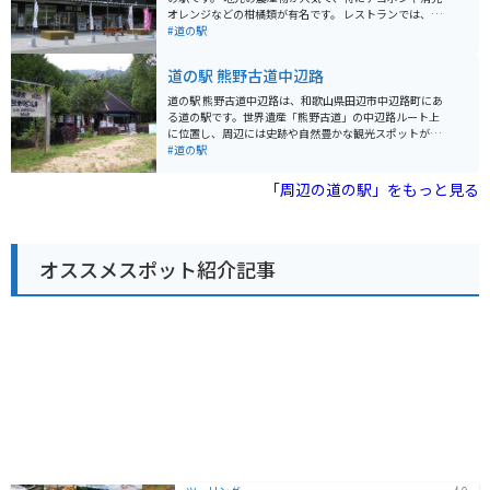
で、拠点として利用するのもおすすめです。 道の駅 紀州
オレンジなどの柑橘類が有名です。 レストランでは、地
備長炭記念公園を訪れれば、備長炭について深く知るこ
元産の食材を使った料理が楽しめます。 バイクで訪れる
#道の駅
とができるだけでなく、和歌山の自然や食も満喫できま
場合、駐車場も広く停めやすいので安心です。 周辺に
す。
は、熊野古道や湯浅町の醤油蔵など、観光スポットも点
道の駅 熊野古道中辺路
在しています。 お土産には、地元産の果物を使ったジャ
ムやジュースもおすすめです。
道の駅 熊野古道中辺路は、和歌山県田辺市中辺路町にあ
る道の駅です。世界遺産「熊野古道」の中辺路ルート上
に位置し、周辺には史跡や自然豊かな観光スポットが多
くあります。 道の駅には、地元の特産品を販売するショ
#道の駅
ップやレストランがあり、熊野牛や梅干しなど、和歌山
県ならではの味覚を楽しむことができます。また、熊野
「周辺の道の駅」をもっと見る
古道の情報コーナーでは、ルートや見どころなどの情報
を収集することができます。 バイクで訪れる場合、道の
駅には広い駐車場が完備されているので安心です。熊野
古道は、山間部を走るワインディングロードが多いた
オススメスポット紹介記事
め、バイクでのツーリングにも最適です。ただし、道幅
が狭い区間もあるため、走行には注意が必要です。 中辺
路周辺には、国の重要文化財に指定されている「継桜王
子」や、樹齢800年を超える大木が立ち並ぶ「熊野古道
館」など、見どころがたくさんあります。道の駅を拠点
に、歴史と自然を感じながら、熊野古道散策を楽しんで
みてはいかがでしょうか。