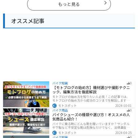
もっと見る
オススメ記事
バイク知識
0
【モトブログの始め方】機材選びや撮影テクニ
ック、編集方法を徹底解説
モトブログの始め方を知りたい人必見！この記事では、
モトブログの始め方から成功のコツまでを解説します。
実は、モトブログを始めるには機材をそろえる必要があ
モトスポット
2024-10-01
ります。記事を読めば、モトブログを成功させるための
バイク用品
0
コツを知ることが可能です。
バイクシューズの種類や選び方！オススメの人
気商品も紹介！
バイクに乗る時にどんな靴を履いていますか？サンダル
や下駄など不安定な靴は危険なだけでなく、法律違反に
なる可能性もあります。バイクに乗るときはバイク用に
モトスポット
2024-04-25
作られた専用の靴を履くようにしましょう。操作性や安
バイク知識
0