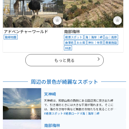
アドベンチャーワールド
南部梅林
動植物園
絶景スポット
海｜海岸｜岬
山｜高原
食事処
お土産
神社｜寺院
商業施設
林道
もっと見る
周辺の景色が綺麗なスポット
天神崎
天神崎は、和歌山県の西側にある田辺湾に突き出た岬
で、引き潮のときには大きな干潟が現れます。 そこに
は、海の生き物や鳥など無数の生物たちを見ることがで
きます。 また、そのときの風や天気などの条件が合え
#絶景スポット
#絶景ロード
#海｜海岸｜岬
ば、ウユニ塩湖のように水面に空が反射して幻想的な写
真が撮れるため映えスポットとしても人気です。 西側に
南部梅林
位置しているため海の向こうに沈んでいく夕日がとても