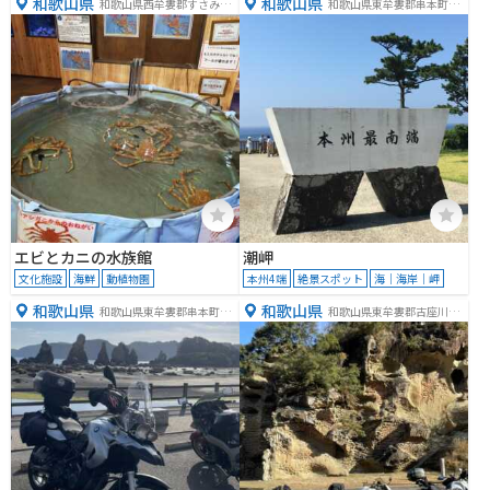
和歌山県
和歌山県
和歌山県西牟婁郡すさみ町
和歌山県東牟婁郡串本町潮
江住８０８−１
岬
エビとカニの水族館
潮岬
文化施設
海鮮
動植物園
本州4端
絶景スポット
海｜海岸｜岬
和歌山県
和歌山県
和歌山県東牟婁郡串本町鬮
和歌山県東牟婁郡古座川町
野川
池野山