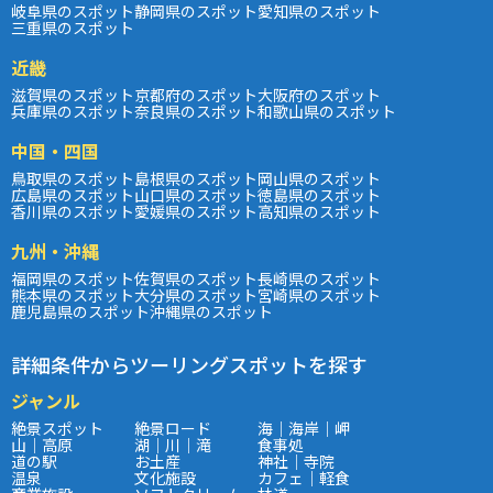
岐阜県のスポット
静岡県のスポット
愛知県のスポット
三重県のスポット
近畿
滋賀県のスポット
京都府のスポット
大阪府のスポット
兵庫県のスポット
奈良県のスポット
和歌山県のスポット
中国・四国
鳥取県のスポット
島根県のスポット
岡山県のスポット
広島県のスポット
山口県のスポット
徳島県のスポット
香川県のスポット
愛媛県のスポット
高知県のスポット
九州・沖縄
福岡県のスポット
佐賀県のスポット
長崎県のスポット
熊本県のスポット
大分県のスポット
宮崎県のスポット
鹿児島県のスポット
沖縄県のスポット
詳細条件からツーリングスポットを探す
ジャンル
絶景スポット
絶景ロード
海｜海岸｜岬
山｜高原
湖｜川｜滝
食事処
道の駅
お土産
神社｜寺院
温泉
文化施設
カフェ｜軽食