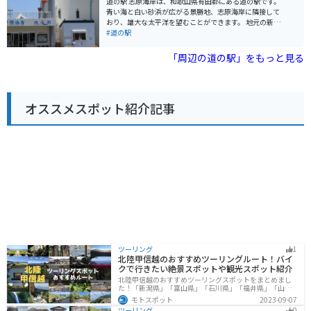
道の駅 志原海岸は、和歌山県有田郡にある道の駅です。
性味を併せ持ち、脂身は甘みがありさっぱりとした味わ
青い海と白い砂浜が広がる景勝地、志原海岸に隣接して
いが特徴です。ハムやソーセージ、ベーコンなど様々な
おり、雄大な太平洋を望むことができます。 地元の新鮮
加工品が販売されているので、お土産にいかがでしょう
な魚介類を使った料理が自慢のレストランや、地元の特
#道の駅
か。
産品を販売するショップがあり、休憩だけでなく、食事
やショッピングも楽しめます。 バイクで訪れる場合、道
「周辺の道の駅」をもっと見る
の駅には広々とした駐車場が完備されているので安心で
す。海岸線沿いをツーリングするライダーが多く、休憩
場所として人気です。 志原海岸は、海水浴はもちろん、
サーフィンや釣りなどのマリンスポーツも盛んなので、
オススメスポット紹介記事
1日を通して楽しむことができます。また、周辺には温泉
施設もあるので、ツーリングで疲れた体を癒すこともで
きます。 名産品としては、地元で獲れた新鮮な魚介類
や、みかん、梅干しなどが有名です。道の駅のショップ
では、お土産にぴったりの加工品なども販売されていま
す。
ツーリング
1
北陸甲信越のおすすめツーリングルート！バイ
クで行きたい絶景スポットや観光スポット紹介
北陸甲信越のおすすめツーリングスポットをまとめまし
た！「新潟県」「富山県」「石川県」「福井県」「山梨
県」「長野県」の各県の観光地紹介します。自然豊かな
モトスポット
2023-09-07
山々や湖、温泉地が点在し、四季折々の景色を楽しめる
ツーリング
0