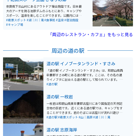
頭、様々な種類の味付けの梅干しがお土産として売られ
ています。
奈良県下北山村にあるアウトドア複合施設です。日本最
大のアーチを誇る池原ダムのふもとにあり、キャンプや
スポーツ、温泉を楽しむことができます。公園内にはオ
ートキャンプ場、バンガロー、コテージがあり、グルー
#絶景スポット
#湖｜川｜滝
#食事処
#温泉
#宿泊施設
プでの宿泊も可能です。キャンプ場からは、池原ダムの
#キャンプ場
壁を見上げるように絶景が見られます。 また、テニスコ
ートや多目的グラウンド、バーベキューハウス、炊事棟
「周辺のレストラン・カフェ」をもっと見る
など、様々な設備が整っており、スポーツ合宿や研修に
も利用されています。温泉施設「きなりの湯」では、疲
れを癒すことができ、自然に囲まれた環境でリフレッシ
周辺の道の駅
ュできます。春には下北山村主催のさくら祭りが開催さ
れており、敷地内の桜が満開になると、関西一とも思わ
れる桜の絶景が広がります。
道の駅 イノブータンランド・すさみ
「道の駅 イノブータンランド・すさみ」は、和歌山県西
牟婁郡すさみ町にある道の駅です。ここは、その名の通
りイノブタに出会える道の駅として知られています。 イ
ノブタは、イノシシとブタを交配させて誕生した動物
#道の駅
で、牡丹のような模様の肉質を持つことから「イノブ
タ」と名付けられました。道の駅には、イノブタの実物
道の駅 一枚岩
が見られる「イノブタ牧場」や、イノブタ料理が味わえ
るレストラン、地元の特産品を販売するショップなどが
一枚岩は和歌山県東牟婁郡古座川にあり国指定の天然記
あります。 和歌山県は海沿いの温暖な気候で、海岸線を
念物の巨岩です。 近くにある道の駅では、キャンプをす
走る道路が多いので、ツーリングにもおすすめのエリア
ることができます。岩のそばには古座川が流れ川遊びを
です。道の駅 イノブータンランド・すさみは、そんなツ
楽しむこともできます。 道の駅の前の道は程よいワイン
#道の駅
#絶景スポット
#山｜高原
#湖｜川｜滝
ーリングの休憩場所としても最適です。施設内には、バ
ディングで走りやすく、道の駅のキャンプサイトの中に
イクスタンドも設置されているので安心です。 この地域
はバイク用のサイトもあります。
道の駅 志原海岸
の名産品としては、もちろんイノブタを使った加工品が
人気です。イノブタ肉は、豚肉の旨味とイノシシ肉の野