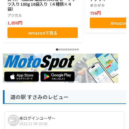
ツ入り 180g 16袋入り（４種類×４
オカザキ
袋）
756円
アジカル
1,850円
Amazo
Amazonで見る
道の駅 すさみのレビュー
未ログインユーザー
2022-11-06 23:42