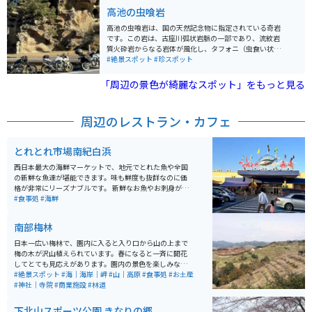
に突如として現れるが印象的です。干潮と満潮で雰囲気
高池の虫喰岩
が変わります。干潮の時は歩いて行けます。バイク込み
の写真が撮れる良いスポットです。 橋杭岩の最も有名な
高池の虫喰岩は、国の天然記念物に指定されている奇岩
伝説は、弘法大師（空海）が一夜にして作り出したとい
です。この岩は、古座川弧状岩脈の一部であり、流紋岩
うものです。この伝説は、岩の神秘的な美しさと相まっ
質火砕岩からなる岩体が風化し、タフォニ（虫食い状の
て、橋杭岩をより特別な場所にしています。橋杭岩周辺
穴）を形成したものです。風化の原因は、表面から塩類
#絶景スポット
#珍スポット
には、道の駅くしもと橋杭岩があり、地元の特産品や食
を含む水が蒸発する過程で、石膏などの微結晶が形成さ
事を楽しむことができるほか、橋杭岩の美しい景色を一
れることによります。 高池の虫喰岩は、その独特の風貌
「周辺の景色が綺麗なスポット」をもっと見る
望できる展望台も設けられています。
から「虫に喰われたような穴が無数に刻まれた大岩」と
形容され、風雨に侵食された岩全体に無数の穴が刻まれ
ています。この地形は、南紀熊野のジオパークにも認定
周辺のレストラン・カフェ
されており、自然の造形美として注目されています。高
さ20mの岩壁で大小さまざまな穴が開いています。４～
5mmの穴から 1mくらいのものまであります。耳の病
とれとれ市場南紀白浜
気にも良いとされています。目の前に、道の駅虫喰岩が
あり、そこにバイクを止めて散策をするのもオススメで
西日本最大の海鮮マーケットで、地元でとれた魚や全国
す。
の新鮮な魚達が堪能できます。味も鮮度も抜群なのに価
格が非常にリーズナブルです。 新鮮なお魚やお刺身が食
べられてたり海鮮BBQが出来たりとお魚好きにはたまら
#食事処
#海鮮
ないスポットになっています。お土産コーナーでは新鮮
なお魚達を買って帰ることが出来るので、家でも新鮮な
南部梅林
お魚の味を楽しむことが出来ます。
日本一広い梅林で、園内に入ると入り口から山の上まで
梅の木が沢山植えられています。春になると一斉に開花
してとても見応えがあります。園内の景色を楽しみなが
ら歩いていると丁度良い運動になります。 入り口に神社
#絶景スポット
#海｜海岸｜岬
#山｜高原
#食事処
#お土産
があり、進むとイベント広場があり、更に行くと山頂か
#神社｜寺院
#商業施設
#林道
らは海まで見渡せます。駐車場までの道では芋餅や、め
はり寿司が売られています。駐車場では梅昆布茶や梅饅
下北山スポーツ公園 きなりの郷