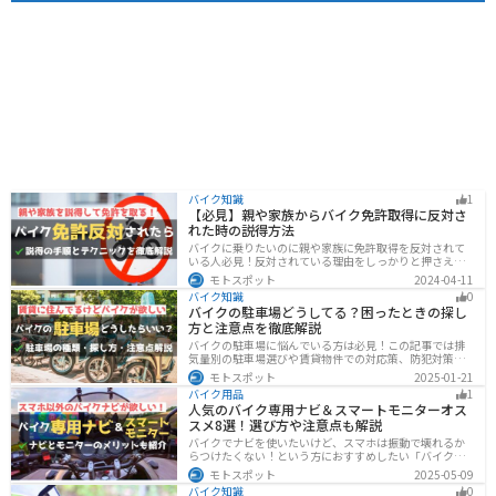
バイク知識
1
【必見】親や家族からバイク免許取得に反対さ
れた時の説得方法
バイクに乗りたいのに親や家族に免許取得を反対されて
いる人必見！反対されている理由をしっかりと押さえて
おけば相手に理解してもらえます。無闇に説得するので
モトスポット
2024-04-11
はなく、誠意を持って対応することが大切です。この記
バイク知識
0
事では理由や説得の手順、テクニックをまとめました。
バイクの駐車場どうしてる？困ったときの探し
方と注意点を徹底解説
バイクの駐車場に悩んでいる方は必見！この記事では排
気量別の駐車場選びや賃貸物件での対応策、防犯対策を
解説します。実は駐車場の種類やマナーを押さえるだけ
モトスポット
2025-01-21
で快適なバイクライフが実現可能です。記事を読み駐車
バイク用品
1
場探しのコツをぜひチェックしてください。
人気のバイク専用ナビ＆スマートモニターオス
スメ8選！選び方や注意点も解説
バイクでナビを使いたいけど、スマホは振動で壊れるか
らつけたくない！という方におすすめしたい「バイク専
用ナビ」と「スマートモニター」をまとめてご紹介しま
モトスポット
2025-05-09
す。専用ナビなら耐久性もあり、オフラインでも使える
バイク知識
0
ので安心です。スマートモニターは、スマホと連動させ