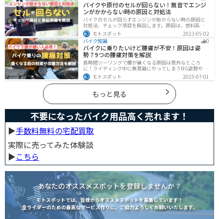
バイクや原付のセルが回らない！無音でエンジ
てスマホの機能をそのまま利用できます。ドラレコや死
ンがかからない時の原因と対処法
角警告、駐車場の振動検知など様々な便利機能も搭載さ
れています。
バイクのセルが回らずエンジンが掛からない時の原因と
対処法、チェック項目を解説します。原因は、燃料系・
電装系・その他に分かれますが、バッテリー上がりが原
モトスポット
2023-05-02
因であることが多いです。その場合、押しがけやバッテ
バイク知識
0
リー復旧サービスなどを活用しましょう。事前にできる
バイクに乗りたいけど腰痛が不安！原因は姿
対処準備についても解説します。
勢？9つの腰痛対策を解説
長時間ツーリングで腰が痛くなる原因は意外なところ
に！ライディング中に無意識にやってしまうNG姿勢や体
への負担、今すぐ見直せる予防・対策法をわかりやすく
モトスポット
2025-07-01
解説。腰痛対策に効果的な便利アイテムも紹介し、快適
で楽しいツーリングをサポートします。
もっと見る
不要になったバイク用品高く売れます！
▶︎
手数料無料の宅配買取
実際に売ってみた体験談
▶︎
こちら
あなたのオススメスポットを登録しませんか？
モトスポットでは、皆様からオススメスポットを募集しています！
全ライダーのための最高なサービス作りに、ご協力よろしくお願いいたします。