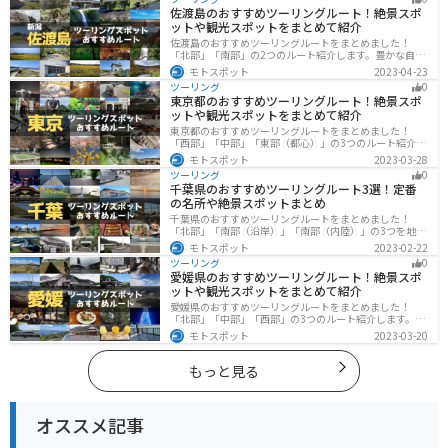
スポットが多数あります。バイクで北陸甲信越にツーリ
佐渡島のおすすめツーリングルート！絶景スポ
ングに行く際は参考にしてください。
ットや観光スポットをまとめて紹介
佐渡島のおすすめツーリングルートをまとめました！
「北部」「南部」の2つのルート紹介します。豊かな自然
と歴史的なスポット、トキなどの貴重な動物を見られる
モトスポット
2023-04-23
スポットが多数あります。バイクで佐渡島にツーリング
ツーリング
0
に行く際は参考にしてください。
東京都のおすすめツーリングルート！絶景スポ
ットや観光スポットをまとめて紹介
東京都のおすすめツーリングルートをまとめました！
「西部」「中部」「東部（都心）」の3つのルート紹介し
ます。西に行けば奥多摩の自然、東に行けば都心スポッ
モトスポット
2023-03-28
トと、自然も街も楽しめるスポットが多数あります。バ
ツーリング
0
イクで東京都にツーリングに行く際は参考にしてくださ
千葉県のおすすめツーリングルート3選！定番
い。
の名所や絶景スポットまとめ
千葉県のおすすめツーリングルートをまとめました！
「北部」「南部（沿岸）」「南部（内陸）」の3つを地域
別で紹介します！千葉は首都圏からのアクセスも良く、
モトスポット
2023-02-22
海と山どちらも堪能できるのでツーリングには最適な場
ツーリング
0
所です。
愛媛県のおすすめツーリングルート！絶景スポ
ットや観光スポットをまとめて紹介
愛媛県のおすすめツーリングルートをまとめました！
「北部」「中部」「西部」の3つのルート紹介します。山
や海といった自然だけでなく、気軽に渡れる島もあり
モトスポット
2023-03-20
様々な楽しみ方ができます。バイクで愛媛県にツーリン
グに行く際は参考にしてください。
もっと見る
オススメ記事