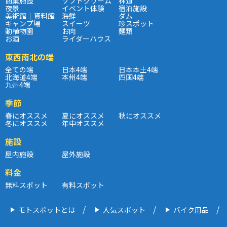
商業施設
ソフトクリーム
林道
夜景
イベント体験
宿泊施設
美術館｜資料館
海鮮
ダム
キャンプ場
スイーツ
珍スポット
動植物園
お肉
麺類
お酒
ライダーハウス
東西南北の端
全ての端
日本4端
日本本土4端
北海道4端
本州4端
四国4端
九州4端
季節
春にオススメ
夏にオススメ
秋にオススメ
冬にオススメ
年中オススメ
施設
屋内施設
屋外施設
料金
無料スポット
有料スポット
モトスポットとは
人気スポット
バイク用品