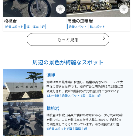
橋杭岩
高池の虫喰岩
絶景スポット
海｜海岸｜岬
絶景スポット
珍スポット
もっと見る
周辺の景色が綺麗なスポット
潮岬
潮岬は本州最南端に位置し、断崖の高さ50メートルで太
平洋に突き出た岬です。潮岬灯台は明治6年9月15日に正
式点灯され、我が国最初の洋式木造灯台とされていま
す。灯台から眺める海の景色は美しく、隣接する観光タ
#本州4端
#絶景スポット
#海｜海岸｜岬
ワーからは遠く那智山までも望むことができます。 ま
た、観光タワーでは「本州最南端訪問証明書」も発行し
橋杭岩
ています。冬には水平線から昇った太陽が同じ水平線上
に沈む光景も見られます。灯台は光度970,000力ンデラ
橋杭岩は和歌山県東牟婁郡串本町にある、大小約40の奇
で、光達距離19海里です。灯台脇には資料館も併設され
岩群です。この岩群は串本から大島に向かい、約850m
ております。1月の第3土曜日には「本州最南端の火祭
の列を成してそそり立っています。海の浸食により岩の
り」も開催されます。
硬い部分だけが残り、まるで橋の杭のように見えること
#絶景スポット
#海｜海岸｜岬
からこの名がつけられました。橋杭岩は、青く澄んだ海