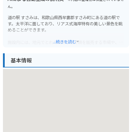
ん。
道の駅 すさみは、和歌山県西牟婁郡すさみ町にある道の駅で
す。太平洋に面しており、リアス式海岸特有の美しい景色を眺
めることができます。
...続きを読む
施設内には、地元でとれた新鮮な魚介類を販売する市場や、食
事処があります。また、すさみ町の特産品である、伊勢海老や
クエを使った料理も楽しむことができます。
基本情報
バイクで訪れる場合、道の駅 すさみの駐車場は広く、停めやす
いのでおすすめです。周辺には、海岸線沿いを走る絶景のツー
リングコースがあり、太平洋を眺めながらのツーリングを楽し
むことができます。
すさみ町は、温暖な気候で知られており、年間を通して様々な
アクティビティを楽しむことができます。海水浴やダイビン
グ、釣りなどのマリンスポーツはもちろん、周辺の山々でのハ
イキングやキャンプなどもおすすめです。