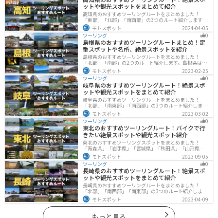
ットや観光スポットをまとめて紹介
高知県のおすすめツーリングルートをまとめました！
「東部」「北部」「南西部」の3つのルート紹介します。
山と海どちらも楽しめるスポットが多数あり、様々な楽
モトスポット
2024-04-05
しみ方ができます。バイクで高知県にツーリングに行く
ツーリング
0
際は参考にしてください。
島根県のおすすめツーリングルートまとめ！定
番スポットや名所、絶景スポットを紹介
島根県のおすすめツーリングルートをまとめました！
「北部」「南部」の2つのルート紹介します。島根県は、
海と山が近く、1日で全然違う景色を堪能することができ
モトスポット
2023-02-25
ます。バイクで島根県にツーリングに行く際は参考にし
ツーリング
0
てください。
岐阜県のおすすめツーリングルート！絶景スポ
ットや観光スポットをまとめて紹介
岐阜県のおすすめツーリングルートをまとめました！
「北部」「南東部」「南西部」の3つのルート紹介しま
す。自然豊かな山が充実しており、山を生かした施設や
モトスポット
2023-03-02
グルメ、絶景スポットなど、自然を満喫するツーリング
ツーリング
0
ができます。バイクで岐阜県にツーリングに行く際は参
東北のおすすめツーリングルート！バイクで行
考にしてください。
きたい絶景スポットや観光スポット紹介
東北のおすすめツーリングスポットをまとめました！
「青森県」「岩手県」「宮城県」「秋田県」「山形県」
「福島県」の各県の観光地紹介します。自然豊かな山々
モトスポット
2023-09-05
や湖、温泉地が点在し、四季折々の景色を楽しめるスポ
ツーリング
0
ットが多数あります。バイクで東北にツーリングに行く
長崎県のおすすめツーリングルート！絶景スポ
際は参考にしてください。
ットや観光スポットをまとめて紹介
長崎県のおすすめツーリングルートをまとめました！
「北部」「南西部」「南東部」の3つのルート紹介しま
す。国際色豊かな街並みや世界遺産、絶景ポイントが数
モトスポット
2023-04-09
多く存在し、様々な楽しみ方ができます。バイクで長崎
県にツーリングに行く際は参考にしてください。
もっと見る