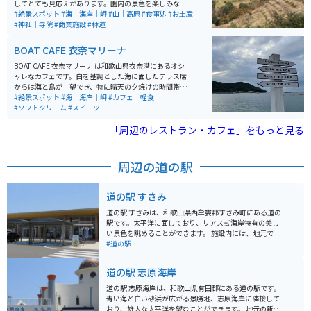
してとても見応えがあります。園内の景色を楽しみなが
ら歩いていると丁度良い運動になります。 入り口に神社
#絶景スポット
#海｜海岸｜岬
#山｜高原
#食事処
#お土産
があり、進むとイベント広場があり、更に行くと山頂か
#神社｜寺院
#商業施設
#林道
らは海まで見渡せます。駐車場までの道では芋餅や、め
はり寿司が売られています。駐車場では梅昆布茶や梅饅
BOAT CAFE 衣奈マリーナ
頭、様々な種類の味付けの梅干しがお土産として売られ
ています。
BOAT CAFE 衣奈マリーナ は和歌山県衣奈港にあるオシ
ャレなカフェです。白を基調とした海に面したテラス席
からは海と島が一望でき、特に晴天の夕焼けの時間帯は
海と島とのコントラストが絶景です。またドリンク、ス
#絶景スポット
#海｜海岸｜岬
#カフェ｜軽食
イーツ、食事のメニューも豊富でとても美味しいです。
#ソフトクリーム
#スイーツ
「周辺のレストラン・カフェ」をもっと見る
周辺の道の駅
道の駅 すさみ
道の駅 すさみは、和歌山県西牟婁郡すさみ町にある道の
駅です。太平洋に面しており、リアス式海岸特有の美し
い景色を眺めることができます。 施設内には、地元でと
れた新鮮な魚介類を販売する市場や、食事処がありま
#道の駅
す。また、すさみ町の特産品である、伊勢海老やクエを
使った料理も楽しむことができます。 バイクで訪れる場
道の駅 志原海岸
合、道の駅 すさみの駐車場は広く、停めやすいのでおす
すめです。周辺には、海岸線沿いを走る絶景のツーリン
道の駅 志原海岸は、和歌山県有田郡にある道の駅です。
グコースがあり、太平洋を眺めながらのツーリングを楽
青い海と白い砂浜が広がる景勝地、志原海岸に隣接して
しむことができます。 すさみ町は、温暖な気候で知られ
おり、雄大な太平洋を望むことができます。 地元の新鮮