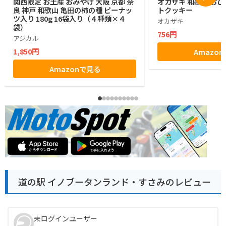
関西限定 お土産 おみやげ 大阪 京都 奈
オカザキ 和歌山 おひ
良 神戸 和歌山 亀田の柿の種 ピーナッ
トクッキー
ツ入り 180g 16袋入り（４種類×４
オカザキ
袋）
756円
アジカル
1,850円
Amazo
Amazonで見る
道の駅 イノブータンランド・すさみのレビュー
未ログインユーザー