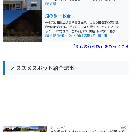
ており、年間を通して様々なアクティビティを楽しむこ
な魚介類を使った料理が自慢のレストランや、地元の特
#道の駅
とができます。海水浴やダイビング、釣りなどのマリン
産品を販売するショップがあり、休憩だけでなく、食事
スポーツはもちろん、周辺の山々でのハイキングやキャ
やショッピングも楽しめます。 バイクで訪れる場合、道
道の駅 一枚岩
ンプなどもおすすめです。
の駅には広々とした駐車場が完備されているので安心で
す。海岸線沿いをツーリングするライダーが多く、休憩
一枚岩は和歌山県東牟婁郡古座川にあり国指定の天然記
場所として人気です。 志原海岸は、海水浴はもちろん、
念物の巨岩です。 近くにある道の駅では、キャンプをす
サーフィンや釣りなどのマリンスポーツも盛んなので、
ることができます。岩のそばには古座川が流れ川遊びを
1日を通して楽しむことができます。また、周辺には温泉
楽しむこともできます。 道の駅の前の道は程よいワイン
#道の駅
#絶景スポット
#山｜高原
#湖｜川｜滝
施設もあるので、ツーリングで疲れた体を癒すこともで
ディングで走りやすく、道の駅のキャンプサイトの中に
きます。 名産品としては、地元で獲れた新鮮な魚介類
はバイク用のサイトもあります。
「周辺の道の駅」をもっと見る
や、みかん、梅干しなどが有名です。道の駅のショップ
では、お土産にぴったりの加工品なども販売されていま
す。
オススメスポット紹介記事
ツーリング
0
高知県のおすすめツーリングルート！絶景スポ