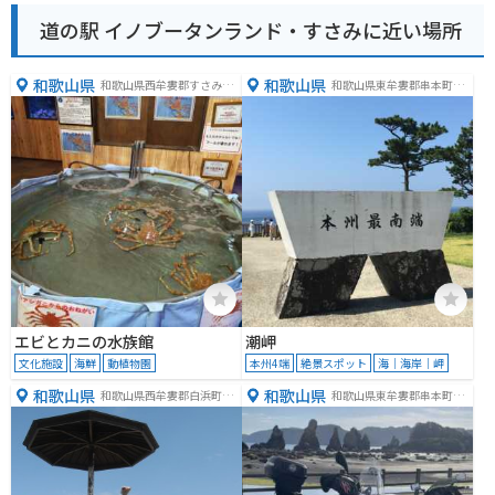
道の駅 イノブータンランド・すさみに近い場所
和歌山県
和歌山県
和歌山県西牟婁郡すさみ町
和歌山県東牟婁郡串本町潮
江住８０８−１
岬
エビとカニの水族館
潮岬
文化施設
海鮮
動植物園
本州4端
絶景スポット
海｜海岸｜岬
和歌山県
和歌山県
和歌山県西牟婁郡白浜町堅
和歌山県東牟婁郡串本町鬮
田２３９９
野川