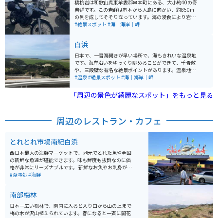
に沈む光景も見られます。灯台は光度970,000力ンデラ
橋杭岩は和歌山県東牟婁郡串本町にある、大小約40の奇
で、光達距離19海里です。灯台脇には資料館も併設され
岩群です。この岩群は串本から大島に向かい、約850m
ております。1月の第3土曜日には「本州最南端の火祭
の列を成してそそり立っています。海の浸食により岩の
り」も開催されます。
硬い部分だけが残り、まるで橋の杭のように見えること
#絶景スポット
#海｜海岸｜岬
からこの名がつけられました。橋杭岩は、青く澄んだ海
に突如として現れるが印象的です。干潮と満潮で雰囲気
白浜
が変わります。干潮の時は歩いて行けます。バイク込み
の写真が撮れる良いスポットです。 橋杭岩の最も有名な
日本で、一番海開きが早い場所で、海もきれいな温泉地
伝説は、弘法大師（空海）が一夜にして作り出したとい
です。海岸沿いをゆっくり眺めることができて、千畳敷
うものです。この伝説は、岩の神秘的な美しさと相まっ
や、三段壁な有名な絶景ポイントがあります。温泉地な
て、橋杭岩をより特別な場所にしています。橋杭岩周辺
ので、足湯もあり、日帰り温泉もあるので、ゆっくりで
#温泉
#絶景スポット
#海｜海岸｜岬
には、道の駅くしもと橋杭岩があり、地元の特産品や食
きます。海の近くなので、とれとれ市場で新鮮な海産物
事を楽しむことができるほか、橋杭岩の美しい景色を一
が食べられます。
「周辺の景色が綺麗なスポット」をもっと見る
望できる展望台も設けられています。
周辺のレストラン・カフェ
とれとれ市場南紀白浜
西日本最大の海鮮マーケットで、地元でとれた魚や全国
の新鮮な魚達が堪能できます。味も鮮度も抜群なのに価
格が非常にリーズナブルです。 新鮮なお魚やお刺身が食
べられてたり海鮮BBQが出来たりとお魚好きにはたまら
#食事処
#海鮮
ないスポットになっています。お土産コーナーでは新鮮
なお魚達を買って帰ることが出来るので、家でも新鮮な
南部梅林
お魚の味を楽しむことが出来ます。
日本一広い梅林で、園内に入ると入り口から山の上まで
梅の木が沢山植えられています。春になると一斉に開花