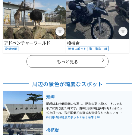
アドベンチャーワールド
橋杭岩
動植物園
絶景スポット
海｜海岸｜岬
もっと見る
周辺の景色が綺麗なスポット
潮岬
潮岬は本州最南端に位置し、断崖の高さ50メートルで太
平洋に突き出た岬です。潮岬灯台は明治6年9月15日に正
式点灯され、我が国最初の洋式木造灯台とされていま
す。灯台から眺める海の景色は美しく、隣接する観光タ
#本州4端
#絶景スポット
#海｜海岸｜岬
ワーからは遠く那智山までも望むことができます。 ま
た、観光タワーでは「本州最南端訪問証明書」も発行し
橋杭岩
ています。冬には水平線から昇った太陽が同じ水平線上