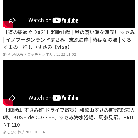
【道の駅めぐり#21】和歌山県 | 秋の蒼い海を満喫! | すさみ
| イノブータンランドすさみ | 志原海岸 | 椿はなの湯 | くち
くまの 推し→すさみ【vlog】
旅ドラVLOG / ウッチャンネル / 2022-11-02
【和歌山 すさみ町 ドライブ散策】和歌山すさみ町散策:恋人
岬、BUSH de COFFEE、すさみ海水浴場、周参見駅、FRO
NT 110
よしひろ旅 / 2025-01-04