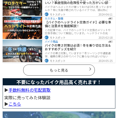
いい？事故怪我の危険性や使った方がいい部位
には有効な選択肢です。
も解説
バイクはヘルメットだけ被っておけばOKと思っていませ
んか？常に生身が晒されているバイクでは、頭以外にも
胸・背中・脚・腕など怪我のリスクが非常に高いです。
モトスポット
2024-06-11
プロテクターをちゃんと付けていれば事故の致命傷の7
カスタム・整備
0
0%は防げると言われています。安全にバイクに乗るため
【バイクのヘッドライト交換ガイド】必要な準
にプロテクターの種類やつけた方が良い部位などをまと
備と注意点を徹底解説！
めました。
この記事では、バイクのヘッドライト交換のメリットや
交換手順について解説しています。ヘッドライトの光が
弱くなっていませんか？夜間の視界を改善するために
モトスポット
2025-02-18
は、適切なヘッドライト交換が必要です。自分で交換す
バイク用品
0
る方法からショップに依頼する場合の費用までわかりや
バイクの寒さ対策は必須！冬を乗り切る方法＆
すくお伝えします！
おすすめグッズを紹介
バイクの寒さ対策していますか？冬ツーリングや通勤通
学、極寒の寒さの中でバイクに乗らなければいけない時
でも快適に乗る方法をまとめました！オススメの寒さ対
モトスポット
2024-05-25
策グッズも紹介しているので、これで寒い冬でも快適に
バイクに乗りましょう！
もっと見る
不要になったバイク用品高く売れます！
▶︎
手数料無料の宅配買取
実際に売ってみた体験談
▶︎
こちら