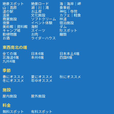
絶景スポット
絶景ロード
海｜海岸｜岬
山｜高原
湖｜川｜滝
食事処
道の駅
お土産
神社｜寺院
温泉
文化施設
カフェ｜軽食
商業施設
ソフトクリーム
林道
夜景
イベント体験
宿泊施設
美術館｜資料館
海鮮
ダム
キャンプ場
スイーツ
珍スポット
動植物園
お肉
麺類
お酒
ライダーハウス
東西南北の端
全ての端
日本4端
日本本土4端
北海道4端
本州4端
四国4端
九州4端
季節
春にオススメ
夏にオススメ
秋にオススメ
冬にオススメ
年中オススメ
施設
屋内施設
屋外施設
料金
無料スポット
有料スポット