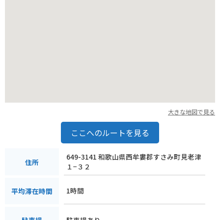
を併せ持ち、脂身は甘みがありさっぱりとした味わいが特徴で
す。ハムやソーセージ、ベーコンなど様々な加工品が販売され
ているので、お土産にいかがでしょうか。
大きな地図で見る
ここへのルートを見る
649-3141 和歌山県西牟婁郡すさみ町見老津
住所
１−３２
1時間
平均滞在時間
駐車場あり