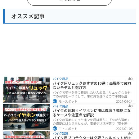
オススメ記事
バイク用品
0
バイク用リュックおすすめ10選！高機能で疲れ
ないモデルと選び方
バイクで荷物を楽に積載したい人必見！リュックなら全
ての荷物を一つにして、常に持ち運べるので手間も盗ま
れる心配もありません。腰や肩の負担を軽減して通勤通
モトスポット
2024-04-14
学・ツーリングを快適にできるオススメリュックを紹介
バイク用品
0
します。
バイクの運転×イヤホン使用は違法？違反にな
るケースや注意点を解説
バイクの運転中のイヤホン使用は直ちに「ながら運転」
の違反にはなりませんが、音量や状況次第で「安全運転
義務違反」や各都道府県の「道路交通法施行細則」に抵
モトスポット
2026-01-05
触する恐れがあります。周囲の音が聞こえる適切な音量
バイク知識
0
を保ち、スマホ操作は厳禁。耳を塞がない骨伝導イヤホ
バイク用プロテクターは必要？ヘルメットだけ
ンや、ヘルメット用スピーカーの活用も安全な音楽体験