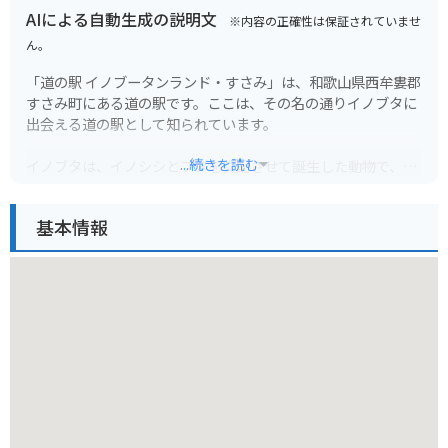
AIによる自動生成の説明文
※内容の正確性は保証されていませ
ん。
「道の駅 イノブータンランド・すさみ」は、和歌山県西牟婁郡
すさみ町にある道の駅です。ここは、その名の通りイノブタに
出会える道の駅として知られています。
...続きを読む
イノブタは、イノシシとブタを交配させて誕生した動物で、牡
丹のような模様の肉質を持つことから「イノブタ」と名付けら
れました。道の駅には、イノブタの実物が見られる「イノブタ
基本情報
牧場」や、イノブタ料理が味わえるレストラン、地元の特産品
を販売するショップなどがあります。
和歌山県は海沿いの温暖な気候で、海岸線を走る道路が多いの
で、ツーリングにもおすすめのエリアです。道の駅 イノブータ
ンランド・すさみは、そんなツーリングの休憩場所としても最
適です。施設内には、バイクスタンドも設置されているので安
心です。
この地域の名産品としては、もちろんイノブタを使った加工品
が人気です。イノブタ肉は、豚肉の旨味とイノシシ肉の野性味