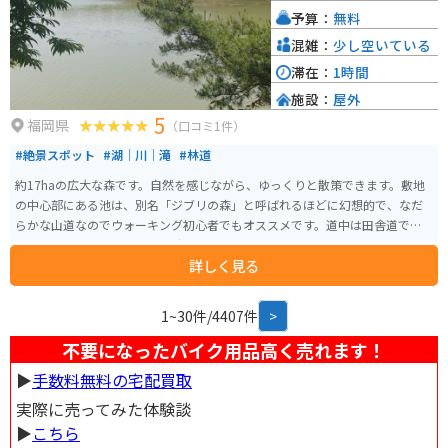
とても迫力があります。
予算：
無料
混雑：
少し空いている
滞在：
1時間
施設：
屋外
5
福岡県
（口コミ1件）
#絶景スポット
#湖｜川｜滝
#林道
約17haの広大な森です。自然を感じながら、ゆっくりと散策できます。敷地
の中心部にある池は、別名「ジブリの森」と呼ばれるほどに幻想的で、なだ
らかな山道なのでウォーキング初心者でもオススメです。道中は田舎道で都
会から離れてのんびりとした時間を味わうことができます。
詳しく見る
1~30件/4407件
>
不要になったバイク用品高く売れます！
▶︎
手数料無料の宅配買取
実際に売ってみた体験談
▶︎
こちら