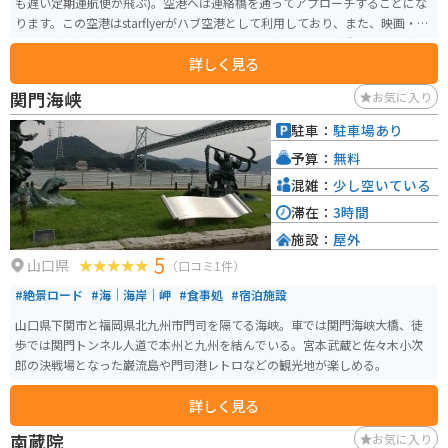
も遅い定期運航便が飛ぶ)。空港へは連絡橋を通ってアプローチすることにな
ります。この空港はstarflyerがハブ空港として利用しており、また、映画・ド
ラマなどの撮影でもよく利用されています。 空港までの連絡橋を走るのがと
詳しく見る
ても気持ちが良いです。車場については二輪は無料、四輪も1時間までは無料
です。
関門海峡
お気に入り
駐車：
駐車場あり
予算：
無料
混雑：
少し空いている
滞在：
3時間
施設：
屋外
5
山口県
（口コミ1件）
#絶景ロード
#海｜海岸｜岬
#食事処
#宿泊施設
山口県下関市と福岡県北九州市門司を隔てる海峡。車では関門海峡大橋、徒
歩では関門トンネル人道で本州と九州を結んでいる。宮本武蔵と佐々木小次
郎の決戦場となった巌流島や門司港レトロなどの観光地が楽しめる。
詳しく見る
南蔵院
お気に入り