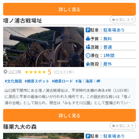
から「縁結びの神」として広く信仰されています。
詳しく見る
壇ノ浦古戦場址
お気に入り
駐車：
駐車場あり
予算：
無料
混雑：
普通
滞在：
1時間
施設：
屋外
5
山口県
（口コミ1件）
#文化施設
#絶景スポット
#絶景ロード
#海｜海岸｜岬
山口県下関市にある壇ノ浦古戦場址は、平安時代末期の寿永4年（1185年）
に源氏と平家の最後の戦いが行われた場所です。この歴史的な戦いは「壇ノ
浦の合戦」として知られ、現在は「みもすそ川公園」として整備されていま
す。公園内には源義経像や平清盛の四男である平知盛の像が設置されてお
詳しく見る
り、歴史を感じることができるスポットです。 壇ノ浦古戦場址は、日本の歴
史における重要な出来事の一つを物語る場所であり、平安時代の終わりと武
篠栗九大の森
お気に入り
士の時代の始まりを感じさせてくれます。また、公園は遊歩道が整備されて
おり、散策を楽しむこともできます。武将の像や、大砲などが飾られていて
駐車：
駐車場あり