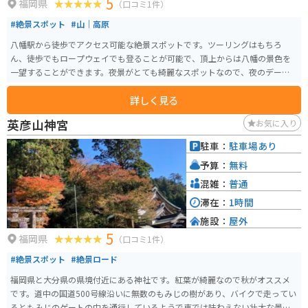
5
福岡県
（口コミ1件）
#絶景スポット
#山｜高原
八幡駅から徒歩でアクセス可能な絶景スポットです。ツーリングはもちろ
ん、徒歩でもロープウェイでも登ることが可能で、頂上からは八幡の景色を
一望することができます。夜景がとても綺麗なスポットなので、夜のデート
にもおすすめです。
詳しく見る
英彦山神宮
お気に入り
駐車：
駐車場あり
予算：
無料
混雑：
普通
滞在：
1時間
施設：
屋外
5
福岡県
（口コミ1件）
#絶景スポット
#絶景ロード
福岡県と大分県の県境付近にある神社です。紅葉が綺麗なので秋がオススメ
です。道中の国道500号線沿いに無数のもみじの樹があり、バイクで走ってい
るともみじのゲートの中を通行しているようで車では味わえない壮大な景色