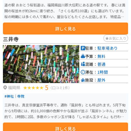
道の駅 おおとう桜街道は、福岡県田川郡大任町にある道の駅です。 春には満
開の桜並木が約2kmに渡り続き、「さくら名所100選」にも選ばれています。
桜の時期には多くの人で賑わい、屋台などもたくさん出店します。 特産品販
売所では、地元の新鮮な野菜や果物、加工品などが販売されています。 レス
詳しく見る
トランでは、地元の食材を使った料理を楽しむことができます。 バイク駐車
場も完備されているので、ツーリングの休憩にも最適です。 道の駅 おおとう
三井寺
お気に入り
桜街道は、自然豊かで、地元の人々との触れ合いも楽しめる場所です。 周辺
には、温泉施設やキャンプ場などもあり、観光の拠点としてもおすすめで
駐車：
駐車場あり
す。
予算：
無料
混雑：
普通
滞在：
1時間
施設：
屋外
5
福岡県
（口コミ1件）
#神社｜寺院
三井寺は、真言宗御室派平等寺で、通称「風鈴寺」とも呼ばれます。5月下旬
から9月頃には、約10,000個の色鮮やかな風鈴が並ぶ「風鈴トンネル」が魅力
的で、1時間に2回、多数のシャボン玉が降る「しゃぼん玉タイム」も行われ
ます。 風鈴トンネルには、参拝者の願い事を書いた短冊も吊られています。
詳しく見る
また、境内には「ガッツポーズ地蔵」や「ほほえみ地蔵」など、ユニークな