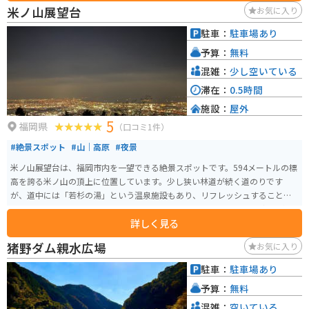
材を使った料理を楽しむことができます。名物は、豊前海の新鮮な魚介類を
米ノ山展望台
お気に入り
使った海鮮丼です。 バイクに乗っている人にとっては、道の駅 しんよしとみ
は、広々とした駐車場が完備されているので、安心してバイクを停めること
駐車：
駐車場あり
ができます。また、周辺には、景色が良いワインディングロードが続くの
予算：
無料
で、ツーリングを楽しむには最適な場所です。 道の駅 しんよしとみ周辺の観
光スポットとしては、国の重要文化財に指定されている旧藏内邸や、日本の
混雑：
少し空いている
滝百選に選ばれた「豊前坊の滝」などがあります。
滞在：
0.5時間
施設：
屋外
5
福岡県
（口コミ1件）
#絶景スポット
#山｜高原
#夜景
米ノ山展望台は、福岡市内を一望できる絶景スポットです。594メートルの標
高を誇る米ノ山の頂上に位置しています。少し狭い林道が続く道のりです
が、道中には「若杉の湯」という温泉施設もあり、リフレッシュすることが
できます。 また、頂上付近にはキャンプ場もあり、平日でも多くの方々がキ
詳しく見る
ャンプを楽しんでいます。夜になると、福岡タワーや博多湾を一望する美し
い夜景も見ることができます。
猪野ダム親水広場
お気に入り
駐車：
駐車場あり
予算：
無料
混雑：
空いている