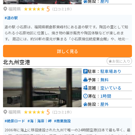
施設：
屋内
5
福岡県
（口コミ1件）
#道の駅
道の駅 小石原は、福岡県朝倉郡東峰村にある道の駅です。陶芸の里として知
られる小石原地区に位置し、焼き物の展示販売や陶芸体験などが楽しめま
す。 周辺には、約50軒の窯元が集まる「小石原焼伝統産業会館」や、地元の
食材を使った料理が味わえる飲食店などがあります。また、春には桜、秋に
詳しく見る
は紅葉の名所としても知られています。 バイクで訪れる場合、道の駅には広
い駐車場が完備されているので安心です。ツーリングの休憩場所としても最
北九州空港
お気に入り
適で、周辺には自然豊かなワインディングロードが広がっているので、バイ
クでの観光もおすすめです。 小石原焼は、日々の暮らしに馴染む素朴な風合
駐車：
駐車場あり
いが特徴で、お土産にも最適です。特に、飛び鉋や刷毛目などの伝統的な技
予算：
無料
法を用いた作品は、一見の価値があります。道の駅 小石原で、自然と触れ合
いながら、伝統工芸品に触れてみてはいかがでしょうか。
混雑：
空いている
滞在：
1時間
施設：
屋外
5
福岡県
（口コミ1件）
#絶景ロード
#海｜海岸｜岬
#商業施設
2006年に海上に移設建設された九州で唯一の24時間空港(日本で最も早く、最