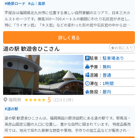
#絶景ロード
#山｜高原
平尾台は福岡県北九州市に位置する美しい自然景観のエリアで、日本三大カ
ルストの一つです。標高300〜700メートルの範囲にわたり石灰岩が点在し、
特に「ライオン岩」「キス岩」などの変わった形の岩や石灰岩の中から出て
きた「ど根性木」など、自然が生んだ珍しい風景に出会えます​。平尾台はト
詳しく見る
レッキングコースとしても人気が高いです。 平尾台の特徴的な景観は、純白
の石灰岩と神秘的な鍾乳洞です。この地域には約200ヶ所の鍾乳洞があり、そ
道の駅 歓遊舎ひこさん
お気に入り
の中でも自然のままの洞窟を探検するケイビングのメッカとして知られてい
ます。初心者でもケイビング体験ができるガイドツアーがあり、ヘッドライ
駐車：
駐車場あり
トの明かりだけを頼りに洞窟を進むアドベンチャー体験が楽しめます。 自然
予算：
無料
体験型公園「ソラランド平尾台」では、キャンプやバンガロー、コテージな
どの宿泊施設もあります。ここでは天然石ブレスレット作りを体験すること
混雑：
普通
もでき、自然の中で1日を過ごすことができます​。
滞在：
1時間
施設：
屋内
5
福岡県
（口コミ1件）
#道の駅
道の駅 歓遊舎ひこさんは、福岡県田川郡添田町にある道の駅です。耶馬渓・
英彦山国定公園の入口に位置し、豊かな自然に囲まれています。 特産品販売
所では、地元で採れた新鮮な野菜や果物、手作りの加工品などが販売されて
います。レストランでは、地元産の食材を使った料理を楽しむことができま