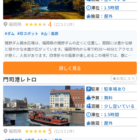
滞在：
1.5時間
施設：
屋外
4
福岡県
（口コミ1件）
#ダム
#珍スポット
#山｜高原
猪野ダム親水広場は、福岡県の猪野ダムの近くに位置し、周囲には豊かな緑
と穏やかな水面が広がっています。福岡市内から車で約30～40分とアクセス
が良く、人気があります。四季折々の風景が楽しめるこの場所では、春には
桜、夏には緑豊かな木々、秋には紅葉、冬には静寂に包まれた光景が広が
詳しく見る
り、訪れるたびに新しい発見があります。 また、芝生エリアが広がり、デイ
キャンプやピクニックにも適しています。ただし、バーベキューは禁止され
門司港レトロ
お気に入り
ているため、注意が必要です。駐車場やトイレも完備されており、利用時間
は7:00〜19:00までとなっています。夏場は混雑することが多いため、午前中
駐車：
駐車場あり
の早い時間に訪れるのがおすすめです。周辺にはコンビニエンスストアがな
予算：
無料
いため、必要な物品は事前に準備しておくと良いでしょう。
混雑：
少し空いている
滞在：
1.5時間
施設：
屋外
5
福岡県
（口コミ1件）