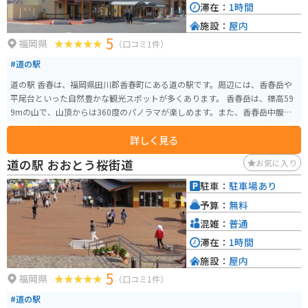
滞在：
1時間
施設：
屋内
5
福岡県
（口コミ1件）
#道の駅
道の駅 香春は、福岡県田川郡香春町にある道の駅です。周辺には、香春岳や
平尾台といった自然豊かな観光スポットが多くあります。 香春岳は、標高59
9mの山で、山頂からは360度のパノラマが楽しめます。また、香春岳中腹に
は、香春神社があり、パワースポットとしても知られています。 平尾台は、
詳しく見る
日本三大カルストの一つに数えられる、広大なカルスト台地です。羊の群れ
のような白い石灰岩が点在する風景は、一見の価値があります。ハイキング
道の駅 おおとう桜街道
お気に入り
コースも整備されているので、自然を満喫できます。 道の駅 香春では、地元
で採れた新鮮な野菜や果物が販売されているほか、香春町の特産品である
駐車：
駐車場あり
「かわらせんべい」も人気です。 バイクで訪れる場合、道の駅 香春は駐車場
予算：
無料
も広く、休憩場所としても最適です。香春岳や平尾台へのアクセスも良好で
す。
混雑：
普通
滞在：
1時間
施設：
屋内
5
福岡県
（口コミ1件）
#道の駅