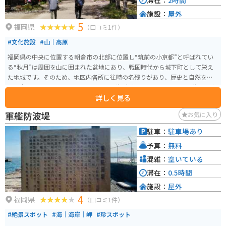
滞在：
2時間
施設：
屋外
5
福岡県
（口コミ1件）
#文化施設
#山｜高原
福岡県の中央に位置する朝倉市の北部に位置し“筑前の小京都”と呼ばれてい
る“秋月”は周囲を山に囲まれた盆地にあり、戦国時代から城下町として栄え
た地域です。そのため、地区内各所に往時の名残りがあり、歴史と自然を訪
ねて全国から年間50万人と言われるほど観光客が訪れます。 現在、秋月城跡
詳しく見る
は朝倉市立秋月中学校となっており、生徒が通う現役の木造校舎の佇まいは
城下町秋月のシンボルとなっています。
軍艦防波堤
お気に入り
駐車：
駐車場あり
予算：
無料
混雑：
空いている
滞在：
0.5時間
施設：
屋外
4
福岡県
（口コミ1件）
#絶景スポット
#海｜海岸｜岬
#珍スポット