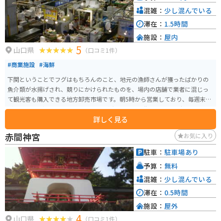
混雑：
少し混んでいる
滞在：
1.5時間
施設：
屋内
5
山口県
（口コミ1件）
#商業施設
#海鮮
下関ということでフグはもちろんのこと、地元の漁師さんが獲ったばかりの
魚介類が水揚げされ、競りにかけられたものを、場内の店舗で業者に混じっ
て観光客も購入できる地方卸売市場です。朝5時から営業しており、毎週末
（金曜～日曜）と祝日に開催される「活きいき馬関街」という屋台イベント
詳しく見る
では、にぎり寿司、海鮮丼、揚げたてのフライ、フク汁が並ぶ海鮮屋台が並
びます。
赤間神宮
お気に入り
駐車：
駐車場あり
予算：
無料
混雑：
少し混んでいる
滞在：
0.5時間
施設：
屋外
4
山口県
（口コミ1件）