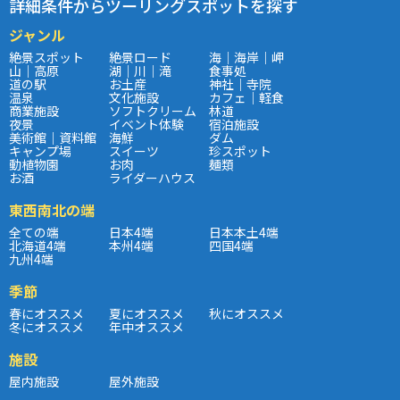
詳細条件からツーリングスポットを探す
ジャンル
絶景スポット
絶景ロード
海｜海岸｜岬
山｜高原
湖｜川｜滝
食事処
道の駅
お土産
神社｜寺院
温泉
文化施設
カフェ｜軽食
商業施設
ソフトクリーム
林道
夜景
イベント体験
宿泊施設
美術館｜資料館
海鮮
ダム
キャンプ場
スイーツ
珍スポット
動植物園
お肉
麺類
お酒
ライダーハウス
東西南北の端
全ての端
日本4端
日本本土4端
北海道4端
本州4端
四国4端
九州4端
季節
春にオススメ
夏にオススメ
秋にオススメ
冬にオススメ
年中オススメ
施設
屋内施設
屋外施設