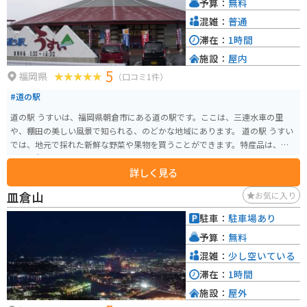
予算：
無料
混雑：
普通
滞在：
1時間
施設：
屋内
5
福岡県
（口コミ1件）
#道の駅
道の駅 うすいは、福岡県朝倉市にある道の駅です。ここは、三連水車の里
や、棚田の美しい風景で知られる、のどかな地域にあります。 道の駅 うすい
では、地元で採れた新鮮な野菜や果物を買うことができます。特産品は、ぶ
どう、梨、イチゴなどで、季節によっては、ぶどう狩りなどの体験も楽しめ
詳しく見る
ます。また、レストランでは、地元の食材を使った郷土料理を味わうことが
できます。 バイクで訪れる際は、広々とした駐車場があるので安心です。道
皿倉山
お気に入り
の駅 うすいは、周囲の山々を走るツーリングルートの休憩地点としても最適
です。美しい景色を楽しみながら、地元の美味しいものを堪能してくださ
駐車：
駐車場あり
い。
予算：
無料
混雑：
少し空いている
滞在：
1時間
施設：
屋外