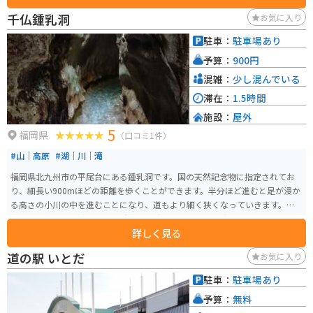
ポーズのお地蔵さま、八本地蔵や人千手観世音菩薩などもあります。11月に
千仏鍾乳洞
お気に入り
は「かざぐるま祭」も開催され、風車が飾られます。
駐車：
駐車場あり
予算：
900円
混雑：
少し混んでいる
滞在：
1.5時間
施設：
屋外
5
福岡県
（口コミ1件）
#山｜高原
#湖｜川｜滝
福岡県北九州市の平尾台にある鍾乳洞です。国の天然記念物に指定されてお
り、細長い900mほどの距離を歩くことができます。半分ほど進むと足が浸か
る高さの小川の中を進むことになり、道もより細く狭くなっていきます。帰
りは来た道を引き返します。 駐車場を出て数分急な坂を歩いて降りると受付
詳しく見る
や食堂があり、鉱物や名物のカルスト饅頭も販売されています。大人にも子
供にも楽しまれる洞窟探検スポットです。
道の駅 いとだ
お気に入り
駐車：
駐車場あり
予算：
無料