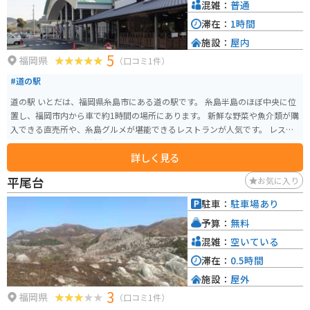
混雑：
普通
滞在：
1時間
施設：
屋内
5
福岡県
（口コミ1件）
#道の駅
道の駅 いとだは、福岡県糸島市にある道の駅です。 糸島半島のほぼ中央に位
置し、福岡市内から車で約1時間の場所にあります。 新鮮な野菜や魚介類が購
入できる直売所や、糸島グルメが堪能できるレストランが人気です。 レスト
ランでは、糸島産の食材をふんだんに使った海鮮丼や、糸島牛のステーキな
詳しく見る
どがおすすめです。 また、道の駅 いとだは、バイクツーリングの休憩スポッ
トとしても人気があります。 道の駅には、広い駐車場やトイレが完備されて
平尾台
お気に入り
いるので、ツーリング中の休憩に最適です。 周辺には、美しい海岸線が続く
糸島半島があるので、ツーリングの目的地にもおすすめです。 糸島は、海産
駐車：
駐車場あり
物や農産物が豊富な地域です。 道の駅 いとだでは、新鮮な魚介類や野菜が購
予算：
無料
入できます。 また、糸島産の食材を使った加工品なども販売されています。
周辺には、二見ヶ浦や桜井二見ヶ浦など、景勝地としても知られるスポット
混雑：
空いている
があります。
滞在：
0.5時間
施設：
屋外
3
福岡県
（口コミ1件）