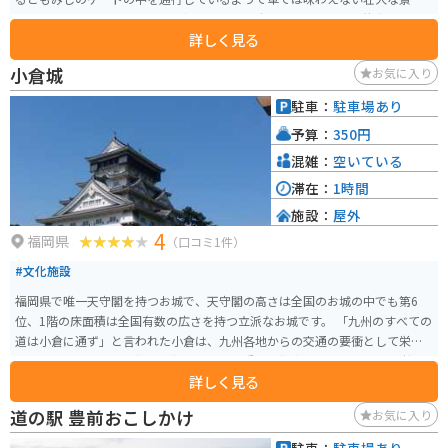
を体感することができます。神社に行くには駐車場の脇に止めて徒歩で上に
詳しく見る
登る必要がありますが、一面もみじの世界が広がっていて日々の喧騒を忘れ
ることができます。
小倉城
お気に入り
駐車：
駐車場あり
予算：
350円
混雑：
空いている
滞在：
1時間
施設：
屋外
4
福岡県
（口コミ1件）
#文化施設
福岡県で唯一天守閣を持つお城で、天守閣の高さは全国のお城の中でも第6
位、1階の床面積は全国有数の広さを持つ立派なお城です。 「九州のすべての
道は小倉に通ず」と言われた小倉は、九州各地からの交通の要衝として栄
え、また九州各地を監視する役目を担った重要な拠点でもありました。 桜の
詳しく見る
名所としても有名で、春には多くの花見客で賑わいます。また、全国でも珍
しいお城と鳥居を一緒に写せる写真スポットとしても注目を集めています。
道の駅 豊前おこしかけ
お気に入り