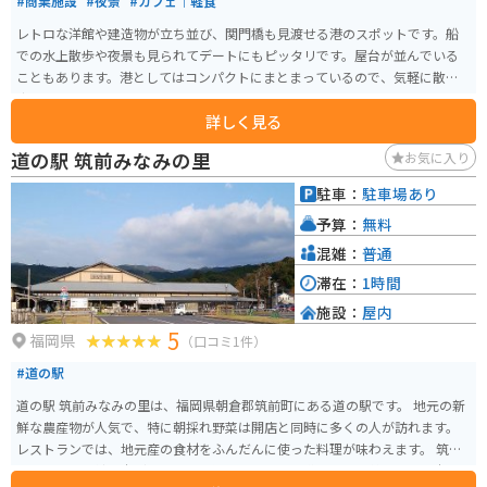
#商業施設
#夜景
#カフェ｜軽食
レトロな洋館や建造物が立ち並び、関門橋も見渡せる港のスポットです。船
での水上散歩や夜景も見られてデートにもピッタリです。屋台が並んでいる
こともあります。港としてはコンパクトにまとまっているので、気軽に散策
出来ます。
詳しく見る
道の駅 筑前みなみの里
お気に入り
駐車：
駐車場あり
予算：
無料
混雑：
普通
滞在：
1時間
施設：
屋内
5
福岡県
（口コミ1件）
#道の駅
道の駅 筑前みなみの里は、福岡県朝倉郡筑前町にある道の駅です。 地元の新
鮮な農産物が人気で、特に朝採れ野菜は開店と同時に多くの人が訪れます。
レストランでは、地元産の食材をふんだんに使った料理が味わえます。 筑前
町は古代から続く米どころとして知られており、道の駅でも美味しいお米を