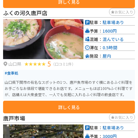
詳しく見る
使ったお弁当やお惣菜が販売されています。 バイクで訪れる際は、駐車場も
広く停めやすいので安心です。 周辺には、キリンビール福岡工場や、自然豊
ふくの河久唐戸店
お気に入り
かな公園などもあり、観光の拠点としてもおすすめです。 名産品としては、
あまおうを使ったスイーツや、筑前町のブランド米「夢つくし」などが人気
駐車：
駐車場あり
です。 道の駅 筑前みなみの里は、地元の魅力が詰まった道の駅なので、ぜひ
予算：
1600円
訪れてみてください。
混雑：
混んでいる
滞在：
0.5時間
施設：
屋内
5
山口県
（口コミ1件）
#食事処
山口県下関市の有名なスポットの1つ、唐戸魚市場のすぐ横にあるふぐ料理を
お手ごろなお値段で堪能できるお店です。メニューもほぼ100%ふぐ料理です
が、店構えは大衆食堂で、一人でも気軽に入れるふぐ料理の飲食店です。
詳しく見る
唐戸市場
お気に入り
駐車：
駐車場あり
予算：
3000円