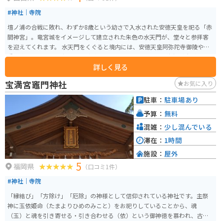
#神社｜寺院
壇ノ浦の合戦に敗れ、わずか8歳という幼さで入水された安徳天皇を祀る「赤
間神宮」。竜宮城をイメージして建立された朱色の水天門が、堂々と参拝客
を迎えてくれます。 水天門をくぐると境内には、安徳天皇阿弥陀寺御陵や貴
重な資料を展示した宝物殿などがあります。目の前には関門海峡が広がって
詳しく見る
います。
宝満宮竈門神社
お気に入り
駐車：
駐車場あり
予算：
無料
混雑：
少し混んでいる
滞在：
1時間
施設：
屋外
5
福岡県
（口コミ1件）
#神社｜寺院
「縁結び」「方除け」「厄除」の神様として信仰されている神社です。主祭
神に玉依姫命（たまよりひめのみこと）をお祀りしていることから、魂
（玉）と魂を引き寄せる・引き合わせる（依）という御神徳を慕われ、古く