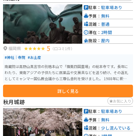
駐車：
駐車場あり
予算：
無料
混雑：
普通
滞在：
2時間
施設：
屋内
5
福岡県
（口コミ1件）
#神社｜寺院
#お土産
南蔵院は高野山真言宗の別格本山で「篠栗四国霊場」の総本寺です。長年に
わたり、東南アジアの子供たちに医薬品や文房具などを送り続け、その返礼
としてミャンマー国仏教会議から三尊仏舎利を受けました。 1988年に釈迦涅
槃像が建立され、今では篠栗のシンボルとして多くの信者に信仰されていま
詳しく見る
す。南蔵院は車で30分程度で福岡市からアクセス可能ですが、駐車場は最も
近いものが10台しか収容できないので注意が必要です。城戸南蔵院前駅近く
秋月城跡
お気に入り
の無料駐車場に停めることをオススメします。2021年8月から涅槃像への入り
口は施錠されていますので、参拝する際は注意が必要です。
駐車：
駐車場あり
予算：
無料
混雑：
少し混んでいる