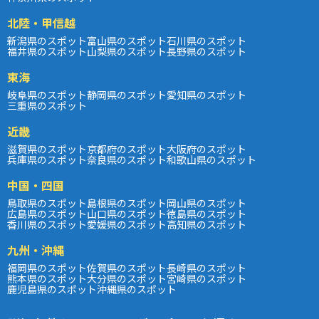
北陸・甲信越
新潟県のスポット
富山県のスポット
石川県のスポット
福井県のスポット
山梨県のスポット
長野県のスポット
東海
岐阜県のスポット
静岡県のスポット
愛知県のスポット
三重県のスポット
近畿
滋賀県のスポット
京都府のスポット
大阪府のスポット
兵庫県のスポット
奈良県のスポット
和歌山県のスポット
中国・四国
鳥取県のスポット
島根県のスポット
岡山県のスポット
広島県のスポット
山口県のスポット
徳島県のスポット
香川県のスポット
愛媛県のスポット
高知県のスポット
九州・沖縄
福岡県のスポット
佐賀県のスポット
長崎県のスポット
熊本県のスポット
大分県のスポット
宮崎県のスポット
鹿児島県のスポット
沖縄県のスポット