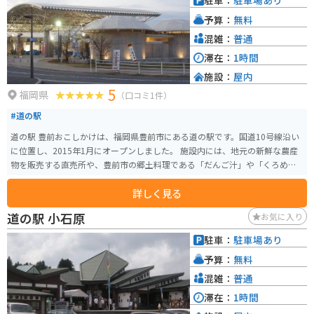
駐車：
駐車場あり
予算：
無料
混雑：
普通
滞在：
1時間
施設：
屋内
5
福岡県
（口コミ1件）
#道の駅
道の駅 豊前おこしかけは、福岡県豊前市にある道の駅です。国道10号線沿い
に位置し、2015年1月にオープンしました。 施設内には、地元の新鮮な農産
物を販売する直売所や、豊前市の郷土料理である「だんご汁」や「くろめう
どん」を提供するレストランがあります。 また、豊前市の歴史や文化を紹介
詳しく見る
するコーナーや、観光案内所も併設されています。バイクで訪れる場合、駐
車場も広く、休憩場所としても最適です。 道の駅 豊前おこしかけは、豊前市
道の駅 小石原
お気に入り
の魅力を満喫できる観光拠点として、ぜひ一度訪れてみてください。
駐車：
駐車場あり
予算：
無料
混雑：
普通
滞在：
1時間