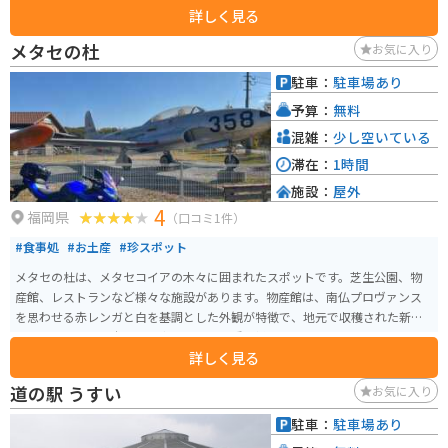
詳しく見る
す。また、観光案内所では、周辺の観光スポットやイベント情報を入手する
ことができます。 バイクで訪れる場合、道の駅には広い駐車場が完備されて
メタセの杜
お気に入り
いるので安心です。耶馬渓周辺は、四季折々の美しい景色を楽しめるワイン
ディングロードが続く人気のツーリングスポットです。道の駅 歓遊舎ひこさ
駐車：
駐車場あり
んは、休憩場所としても最適です。 周辺には、英彦山神宮や英彦山温泉など
予算：
無料
の観光スポットがあります。英彦山神宮は、1300年以上の歴史を持つ神社
で、パワースポットとしても知られています。英彦山温泉は、神経痛や筋肉
混雑：
少し空いている
痛などに効能があると言われている温泉です。
滞在：
1時間
施設：
屋外
4
福岡県
（口コミ1件）
#食事処
#お土産
#珍スポット
メタセの杜は、メタセコイアの木々に囲まれたスポットです。芝生公園、物
産館、レストランなど様々な施設があります。物産館は、南仏プロヴァンス
を思わせる赤レンガと白を基調とした外観が特徴で、地元で収穫された新鮮
な野菜や果物、お米、魚介類といった多種多様な加工品を販売しています。
詳しく見る
また、お弁当やパンなどの美味しい食事も楽しむことができます。 戦闘機や
練習機等も展示してあります。大型駐車場が完備されており、バイクでのア
道の駅 うすい
お気に入り
クセスも便利です。「メタセコイア」の林木に囲まれており、公園等もある
のでツーリング以外でも家族等で遊びにいくのにも適しています。
駐車：
駐車場あり