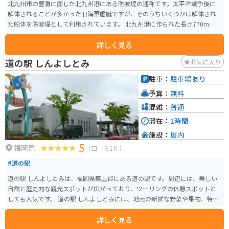
北九州市の響灘に面した北九州港にある防波堤の通称です。太平洋戦争後に
解体されることが多かった旧海軍艦艇ですが、そのうちいくつかは解体され
た船体を防波堤として利用されています。 北九州港に作られた長さ770mの防
波堤のうち、約400mに駆逐艦「涼月」「冬月」「柳」の3隻の船体が使われ
詳しく見る
ています。設置当初は船体そのものを防波堤として使っていましたが、のち
に埋没させたり周囲をコンクリートで多い現在の姿になっています。「柳」
道の駅 しんよしとみ
お気に入り
の船体は今でも船の形を留めており、ありし日の姿を想像することができま
す。
駐車：
駐車場あり
予算：
無料
混雑：
普通
滞在：
1時間
施設：
屋内
5
福岡県
（口コミ1件）
#道の駅
道の駅 しんよしとみは、福岡県築上郡にある道の駅です。周辺には、美しい
自然と歴史的な観光スポットが広がっており、ツーリングの休憩スポットと
しても人気です。 道の駅 しんよしとみには、地元の新鮮な野菜や果物、特産
品などを販売する直売所があります。とくに、地元産の新鮮な野菜や果物は
詳しく見る
人気が高く、旬の味覚を味わえると評判です。 また、食事処では、地元の食