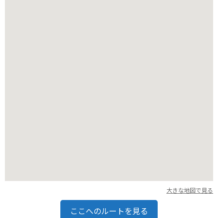
バイクでお越しの方は、城の近くに無料の駐輪場があります。
ただし、桜の季節など、混雑する時期は満車になる可能性があ
るので注意が必要です。
大きな地図で見る
ここへのルートを見る