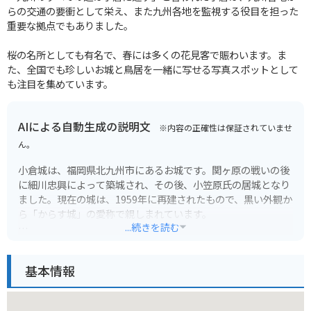
らの交通の要衝として栄え、また九州各地を監視する役目を担った
重要な拠点でもありました。
桜の名所としても有名で、春には多くの花見客で賑わいます。ま
た、全国でも珍しいお城と鳥居を一緒に写せる写真スポットとして
も注目を集めています。
AIによる自動生成の説明文
※内容の正確性は保証されていませ
ん。
小倉城は、福岡県北九州市にあるお城です。関ヶ原の戦いの後
に細川忠興によって築城され、その後、小笠原氏の居城となり
ました。現在の城は、1959年に再建されたもので、黒い外観か
ら「からす城」の愛称で親しまれています。
...続きを読む
城内は博物館になっており、小倉の歴史や文化に関する展示を
見ることができます。最上階からは、関門海峡や市街地を一望
基本情報
できます。また、春には約300本の桜が咲き乱れ、多くの花見
客で賑わいます。