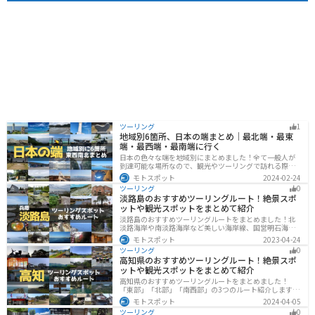
ツーリング
1
地域別6箇所、日本の端まとめ｜最北端・最東
端・最西端・最南端に行く
日本の色々な端を地域別にまとめました！全て一般人が
到達可能な場所なので、観光やツーリングで訪れる際の
参考にしてください。
モトスポット
2024-02-24
ツーリング
0
淡路島のおすすめツーリングルート！絶景スポ
ットや観光スポットをまとめて紹介
淡路島のおすすめツーリングルートをまとめました！北
淡路海岸や南淡路海岸など美しい海岸線、国営明石海峡
公園や淡路夢舞台など、自然とアートが融合した施設も
モトスポット
2023-04-24
多数あります。バイクで淡路島にツーリングに行く際は
ツーリング
0
参考にしてください。
高知県のおすすめツーリングルート！絶景スポ
ットや観光スポットをまとめて紹介
高知県のおすすめツーリングルートをまとめました！
「東部」「北部」「南西部」の3つのルート紹介します。
山と海どちらも楽しめるスポットが多数あり、様々な楽
モトスポット
2024-04-05
しみ方ができます。バイクで高知県にツーリングに行く
ツーリング
0
際は参考にしてください。