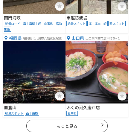
関門海峡
軍艦防波堤
絶景ロード
海｜海岸｜岬
食事処
宿泊
絶景スポット
海｜海岸｜岬
珍スポット
施設
福岡県
山口県
福岡県北九州市八幡東区尾倉
山口県下関市唐戸町５−１
皿倉山
ふくの河久唐戸店
絶景スポット
山｜高原
食事処
もっと見る