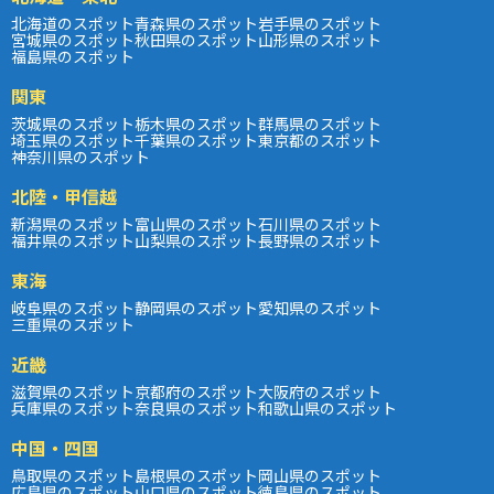
北海道のスポット
青森県のスポット
岩手県のスポット
宮城県のスポット
秋田県のスポット
山形県のスポット
福島県のスポット
関東
茨城県のスポット
栃木県のスポット
群馬県のスポット
埼玉県のスポット
千葉県のスポット
東京都のスポット
神奈川県のスポット
北陸・甲信越
新潟県のスポット
富山県のスポット
石川県のスポット
福井県のスポット
山梨県のスポット
長野県のスポット
東海
岐阜県のスポット
静岡県のスポット
愛知県のスポット
三重県のスポット
近畿
滋賀県のスポット
京都府のスポット
大阪府のスポット
兵庫県のスポット
奈良県のスポット
和歌山県のスポット
中国・四国
鳥取県のスポット
島根県のスポット
岡山県のスポット
広島県のスポット
山口県のスポット
徳島県のスポット