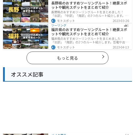
長野県のおすすめツーリングルート！絶景スポ
ットや観光スポットをまとめて紹介
長野県のおすすめツーリングルートをまとめました！
「北部」「中部」「南部」の3つのルート紹介します。諏
訪湖やビーナスラインのような全国でも有名なツーリン
モトスポット
2023-03-26
グスポットが多数あります。バイクで長野県にツーリン
ツーリング
1
グに行く際は参考にしてください。
福井県のおすすめツーリングルート！絶景スポ
ットや観光スポットをまとめて紹介
福井県のおすすめツーリングルートをまとめました！
「北部」「南部」の2つのルート紹介します。恐竜や古代
遺跡、温泉地など魅力に溢れるスポットが多数ありま
モトスポット
2023-04-13
す。バイクで福井県にツーリングに行く際は参考にして
ください。
もっと見る
オススメ記事