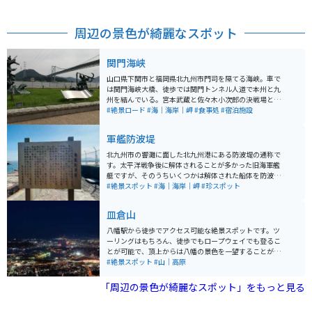
周辺の景色が綺麗なスポット
関門海峡
山口県下関市と福岡県北九州市門司を隔てる海峡。車で
は関門海峡大橋、徒歩では関門トンネル人道で本州と九
州を結んでいる。宮本武蔵と佐々木小次郎の決戦場とな
った巌流島や門司港レトロなどの観光地が楽しめる。
#絶景ロード
#海｜海岸｜岬
#食事処
#宿泊施設
軍艦防波堤
北九州市の響灘に面した北九州港にある防波堤の通称で
す。太平洋戦争後に解体されることが多かった旧海軍艦
艇ですが、そのうちいくつかは解体された船体を防波堤
として利用されています。 北九州港に作られた長さ770
#絶景スポット
#海｜海岸｜岬
#珍スポット
mの防波堤のうち、約400mに駆逐艦「涼月」「冬月」
「柳」の3隻の船体が使われています。設置当初は船体そ
皿倉山
のものを防波堤として使っていましたが、のちに埋没さ
せたり周囲をコンクリートで多い現在の姿になっていま
八幡駅から徒歩でアクセス可能な絶景スポットです。ツ
す。「柳」の船体は今でも船の形を留めており、ありし
ーリングはもちろん、徒歩でもロープウェイでも登るこ
日の姿を想像することができます。
とが可能で、頂上からは八幡の景色を一望することがで
きます。夜景がとても綺麗なスポットなので、夜のデー
#絶景スポット
#山｜高原
トにもおすすめです。
「周辺の景色が綺麗なスポット」をもっと見る