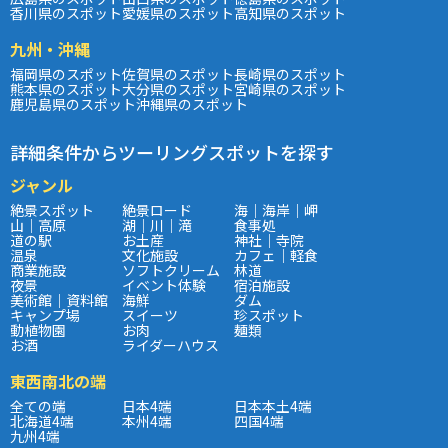
香川県のスポット
愛媛県のスポット
高知県のスポット
九州・沖縄
福岡県のスポット
佐賀県のスポット
長崎県のスポット
熊本県のスポット
大分県のスポット
宮崎県のスポット
鹿児島県のスポット
沖縄県のスポット
詳細条件からツーリングスポットを探す
ジャンル
絶景スポット
絶景ロード
海｜海岸｜岬
山｜高原
湖｜川｜滝
食事処
道の駅
お土産
神社｜寺院
温泉
文化施設
カフェ｜軽食
商業施設
ソフトクリーム
林道
夜景
イベント体験
宿泊施設
美術館｜資料館
海鮮
ダム
キャンプ場
スイーツ
珍スポット
動植物園
お肉
麺類
お酒
ライダーハウス
東西南北の端
全ての端
日本4端
日本本土4端
北海道4端
本州4端
四国4端
九州4端