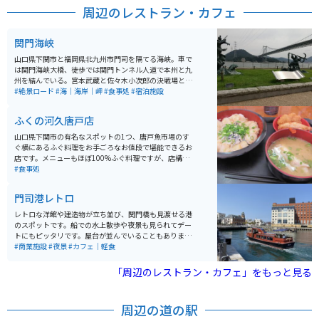
周辺のレストラン・カフェ
関門海峡
山口県下関市と福岡県北九州市門司を隔てる海峡。車で
は関門海峡大橋、徒歩では関門トンネル人道で本州と九
州を結んでいる。宮本武蔵と佐々木小次郎の決戦場とな
った巌流島や門司港レトロなどの観光地が楽しめる。
#絶景ロード
#海｜海岸｜岬
#食事処
#宿泊施設
ふくの河久唐戸店
山口県下関市の有名なスポットの1つ、唐戸魚市場のす
ぐ横にあるふぐ料理をお手ごろなお値段で堪能できるお
店です。メニューもほぼ100%ふぐ料理ですが、店構え
は大衆食堂で、一人でも気軽に入れるふぐ料理の飲食店
#食事処
です。
門司港レトロ
レトロな洋館や建造物が立ち並び、関門橋も見渡せる港
のスポットです。船での水上散歩や夜景も見られてデー
トにもピッタリです。屋台が並んでいることもありま
す。港としてはコンパクトにまとまっているので、気軽
#商業施設
#夜景
#カフェ｜軽食
に散策出来ます。
「周辺のレストラン・カフェ」をもっと見る
周辺の道の駅