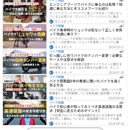
バイク用品
4
エンジニアブーツでバイクに乗るのは危険？快
適に乗る方法とオススメブーツも紹介
エンジニアブーツでバイクに乗って大丈夫？と気になっ
ている人必見です！エンジニアブーツでバイクに乗るメ
リットデメリット、おすすめのブーツまで徹底解説しま
モトスポット
2024-12-04
す。ファッション性が高く、バイクに乗っている時もそ
バイク知識
0
うじゃない時もかっこよくキメたい人にオススメです。
バイク乗車時のリュックは危ない？正しく背負
って快適に乗ろう！
バイクでリュックを背負うのは危ないと思っている方は
必見！この記事では、リュックを背負ってバイクに乗る
リスクと、安全な方法を紹介しています。実は、荷物の
モトスポット
2024-10-17
量や配置を工夫することで、安全にリュックを使用する
バイク知識
0
ことが可能です。この記事を読めば、バイク乗車時にリ
引っ越しに伴うバイクのナンバー変更！必要な
ュックを安全に使う方法がわかります。
ケースや注意点を解説
引っ越しをすると住民票の変更やライフラインに関する
住所変更など、さまざまな手続きが必要です。そしてバ
イク乗りの場合は、住所変更やナンバー変更といったバ
モトスポット
2026-07-20
イクに関する手続きも忘れてはいけません。しかし、必
バイク知識
0
要な手続きや手順がわからないという方も多いのではな
バイク買取歴8年の業者に聞いたバイクを高く
いでしょうか。ライダー引っ越したらバイクのナンバー
売る方法
を変えないといけないの？ライダー引っ越し先でも原付
に乗る場合、どんな手続きが必要か知りたいライダー引
バイクを高く売るコツや方法について、実際にバイク買
っ越したけど忙しくて住所変更もナンバー変更もしてい
取業者として8年勤務している担当者に話を聞いてきまし
ない・・・今回はこのような疑問・お悩みにお
た！高く買い取ってもらえるバイクの特徴や業者がどの
モトスポット
2024-09-04
くらい利益を上乗せしているかなど、バイクを売ろうと
バイク知識
0
している人は必見の内容になっています。
バイク初心者が知っておくべき高速道路の注意
点【安全に走るためのポイント】
この記事ではバイクで高速道路を走るときの条件や注意
点を詳しく解説しています。高速道路でのバイクの運転
に不安を感じていませんか？実は安全に運転するには、
モトスポット
2024-09-18
走行条件や注意点を正しく理解することが大切です。高
速道路でも安全にバイクの運転を楽しむ方法を紹介しま