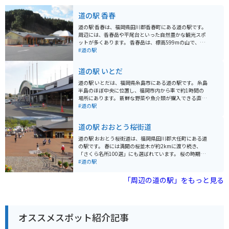
道の駅 香春
道の駅 香春は、福岡県田川郡香春町にある道の駅です。
周辺には、香春岳や平尾台といった自然豊かな観光スポ
ットが多くあります。 香春岳は、標高599mの山で、山
頂からは360度のパノラマが楽しめます。また、香春岳
#道の駅
中腹には、香春神社があり、パワースポットとしても知
られています。 平尾台は、日本三大カルストの一つに数
道の駅 いとだ
えられる、広大なカルスト台地です。羊の群れのような
白い石灰岩が点在する風景は、一見の価値があります。
道の駅 いとだは、福岡県糸島市にある道の駅です。 糸島
ハイキングコースも整備されているので、自然を満喫で
半島のほぼ中央に位置し、福岡市内から車で約1時間の
きます。 道の駅 香春では、地元で採れた新鮮な野菜や果
場所にあります。 新鮮な野菜や魚介類が購入できる直売
物が販売されているほか、香春町の特産品である「かわ
所や、糸島グルメが堪能できるレストランが人気です。
#道の駅
らせんべい」も人気です。 バイクで訪れる場合、道の駅
レストランでは、糸島産の食材をふんだんに使った海鮮
香春は駐車場も広く、休憩場所としても最適です。香春
丼や、糸島牛のステーキなどがおすすめです。 また、道
道の駅 おおとう桜街道
岳や平尾台へのアクセスも良好です。
の駅 いとだは、バイクツーリングの休憩スポットとして
も人気があります。 道の駅には、広い駐車場やトイレが
道の駅 おおとう桜街道は、福岡県田川郡大任町にある道
完備されているので、ツーリング中の休憩に最適です。
の駅です。 春には満開の桜並木が約2kmに渡り続き、
周辺には、美しい海岸線が続く糸島半島があるので、ツ
「さくら名所100選」にも選ばれています。 桜の時期に
ーリングの目的地にもおすすめです。 糸島は、海産物や
は多くの人で賑わい、屋台などもたくさん出店します。
#道の駅
農産物が豊富な地域です。 道の駅 いとだでは、新鮮な魚
特産品販売所では、地元の新鮮な野菜や果物、加工品な
介類や野菜が購入できます。 また、糸島産の食材を使っ
どが販売されています。 レストランでは、地元の食材を
「周辺の道の駅」をもっと見る
た加工品なども販売されています。 周辺には、二見ヶ浦
使った料理を楽しむことができます。 バイク駐車場も完
や桜井二見ヶ浦など、景勝地としても知られるスポット
備されているので、ツーリングの休憩にも最適です。 道
があります。
の駅 おおとう桜街道は、自然豊かで、地元の人々との触
れ合いも楽しめる場所です。 周辺には、温泉施設やキャ
オススメスポット紹介記事
ンプ場などもあり、観光の拠点としてもおすすめです。