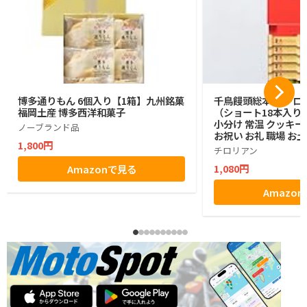
博多通りもん 6個入り【1箱】九州銘菓
千鳥饅頭総本舗 チロ
福岡土産 博多西洋和菓子
（ショート18本入り）
小分け 常温 クッキー
ノーブランド品
お祝い お礼 職場 お
1,800円
れ 退職 焼き菓子 お
チロリアン
千鳥屋
1,080円
Amazonで見る
Amazo