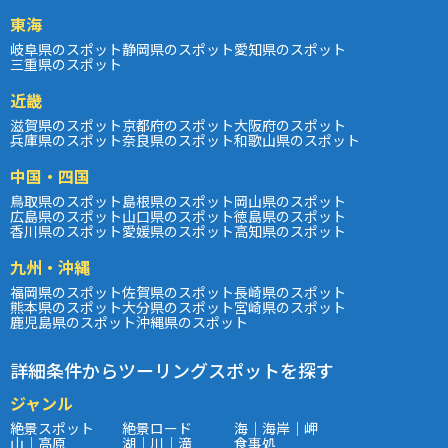
東海
岐阜県のスポット
静岡県のスポット
愛知県のスポット
三重県のスポット
近畿
滋賀県のスポット
京都府のスポット
大阪府のスポット
兵庫県のスポット
奈良県のスポット
和歌山県のスポット
中国・四国
鳥取県のスポット
島根県のスポット
岡山県のスポット
広島県のスポット
山口県のスポット
徳島県のスポット
香川県のスポット
愛媛県のスポット
高知県のスポット
九州・沖縄
福岡県のスポット
佐賀県のスポット
長崎県のスポット
熊本県のスポット
大分県のスポット
宮崎県のスポット
鹿児島県のスポット
沖縄県のスポット
詳細条件からツーリングスポットを探す
ジャンル
絶景スポット
絶景ロード
海｜海岸｜岬
山｜高原
湖｜川｜滝
食事処