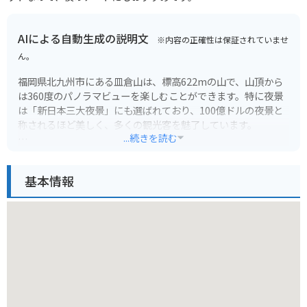
AIによる自動生成の説明文
※内容の正確性は保証されていませ
ん。
福岡県北九州市にある皿倉山は、標高622mの山で、山頂から
は360度のパノラマビューを楽しむことができます。特に夜景
は「新日本三大夜景」にも選ばれており、100億ドルの夜景と
称されるほど美しく、多くの観光客を魅了しています。
...続きを読む
山頂まではケーブルカーとスロープカーを乗り継いでアクセス
できます。徒歩でも登山道が整備されているので、自分のペー
基本情報
スで自然を感じながら登ることも可能です。山頂には展望台や
レストラン、カフェがあり、景色を眺めながらゆっくりと過ご
すことができます。
バイクで行く場合は、山麓の駐車場に停めて、ケーブルカーま
たは徒歩で山頂を目指しましょう。山頂からの景色は格別なの
で、ツーリングの目的地にも最適です。