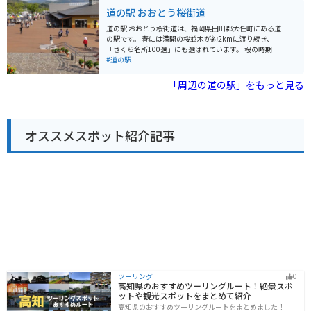
香春は駐車場も広く、休憩場所としても最適です。香春
丼や、糸島牛のステーキなどがおすすめです。 また、道
道の駅 おおとう桜街道
岳や平尾台へのアクセスも良好です。
の駅 いとだは、バイクツーリングの休憩スポットとして
も人気があります。 道の駅には、広い駐車場やトイレが
道の駅 おおとう桜街道は、福岡県田川郡大任町にある道
完備されているので、ツーリング中の休憩に最適です。
の駅です。 春には満開の桜並木が約2kmに渡り続き、
周辺には、美しい海岸線が続く糸島半島があるので、ツ
「さくら名所100選」にも選ばれています。 桜の時期に
ーリングの目的地にもおすすめです。 糸島は、海産物や
は多くの人で賑わい、屋台などもたくさん出店します。
#道の駅
農産物が豊富な地域です。 道の駅 いとだでは、新鮮な魚
特産品販売所では、地元の新鮮な野菜や果物、加工品な
介類や野菜が購入できます。 また、糸島産の食材を使っ
どが販売されています。 レストランでは、地元の食材を
「周辺の道の駅」をもっと見る
た加工品なども販売されています。 周辺には、二見ヶ浦
使った料理を楽しむことができます。 バイク駐車場も完
や桜井二見ヶ浦など、景勝地としても知られるスポット
備されているので、ツーリングの休憩にも最適です。 道
があります。
の駅 おおとう桜街道は、自然豊かで、地元の人々との触
れ合いも楽しめる場所です。 周辺には、温泉施設やキャ
オススメスポット紹介記事
ンプ場などもあり、観光の拠点としてもおすすめです。
ツーリング
0
高知県のおすすめツーリングルート！絶景スポ
ットや観光スポットをまとめて紹介
高知県のおすすめツーリングルートをまとめました！