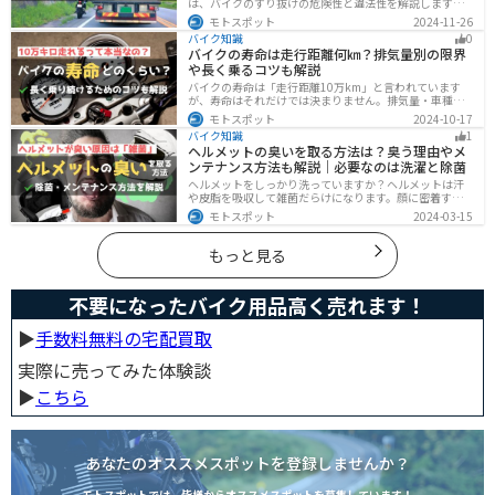
は、バイクのすり抜けの危険性と違法性を解説します。
実は、すり抜けによる事故のリスクは想像以上に高いで
モトスポット
2024-11-26
す。記事を参考にすり抜けのリスクを理解し、安全運転
バイク知識
0
に努めましょう。
バイクの寿命は走行距離何㎞？排気量別の限界
や長く乗るコツも解説
バイクの寿命は「走行距離10万km」と言われています
が、寿命はそれだけでは決まりません。排気量・車種・
日々のメンテナンス・保管状態などでも大きく変わりま
モトスポット
2024-10-17
す。この記事ではバイクの寿命について解説します。ま
バイク知識
1
た、寿命を延ばす方法も解説するので、今のバイクに長
ヘルメットの臭いを取る方法は？臭う理由やメ
く乗りたい人は参考にしてください。
ンテナンス方法も解説｜必要なのは洗濯と除菌
ヘルメットをしっかり洗っていますか？ヘルメットは汗
や皮脂を吸収して雑菌だらけになります。顔に密着する
物なのでしっかりと除菌・消臭をする必要があります。
モトスポット
2024-03-15
この記事では、ヘルメットをまるっと綺麗にする方法を
まとめました。まだメンテナンスをしたことがないとい
う人はぜひ参考にしてください。
もっと見る
不要になったバイク用品高く売れます！
▶︎
手数料無料の宅配買取
実際に売ってみた体験談
▶︎
こちら
あなたのオススメスポットを登録しませんか？
モトスポットでは、皆様からオススメスポットを募集しています！