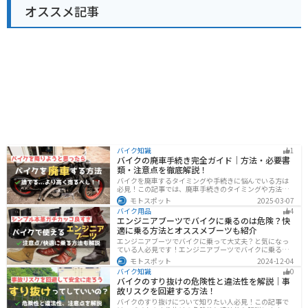
オススメ記事
バイク知識
1
バイクの廃車手続き完全ガイド｜方法・必要書
類・注意点を徹底解説！
バイクを廃車するタイミングや手続きに悩んでいる方は
必見！この記事では、廃車手続きのタイミングや方法、
流れを解説しています。実は、手続きの注意点や業者に
モトスポット
2025-03-07
依頼する際のポイントがあります。記事を読めば、バイ
バイク用品
4
クの廃車手続きがスムーズに行えるでしょう。
エンジニアブーツでバイクに乗るのは危険？快
適に乗る方法とオススメブーツも紹介
エンジニアブーツでバイクに乗って大丈夫？と気になっ
ている人必見です！エンジニアブーツでバイクに乗るメ
リットデメリット、おすすめのブーツまで徹底解説しま
モトスポット
2024-12-04
す。ファッション性が高く、バイクに乗っている時もそ
バイク知識
0
うじゃない時もかっこよくキメたい人にオススメです。
バイクのすり抜けの危険性と違法性を解説｜事
故リスクを回避する方法！
バイクのすり抜けについて知りたい人必見！この記事で