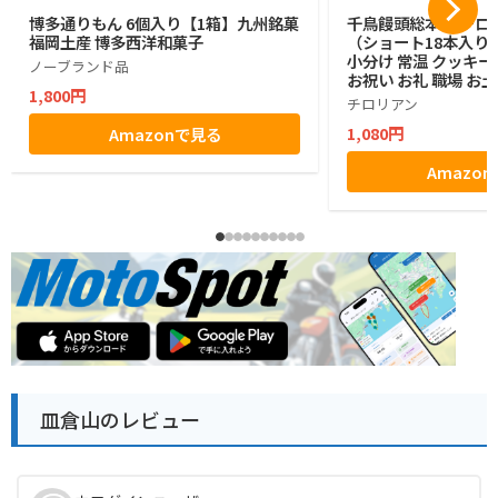
博多通りもん 6個入り【1箱】九州銘菓
千鳥饅頭総本舗 チロ
福岡土産 博多西洋和菓子
（ショート18本入り）
小分け 常温 クッキー
ノーブランド品
お祝い お礼 職場 お
1,800円
れ 退職 焼き菓子 お
チロリアン
千鳥屋
1,080円
Amazonで見る
Amazo
皿倉山のレビュー