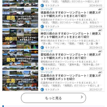
「東部」「北部」「南西部」の3つのルート紹介します。
山と海どちらも楽しめるスポットが多数あり、様々な楽
モトスポット
2024-04-05
しみ方ができます。バイクで高知県にツーリングに行く
ツーリング
0
際は参考にしてください。
徳島県のおすすめツーリングルート！絶景スポ
ットや観光スポットをまとめて紹介
徳島県のおすすめツーリングルートをまとめました！
「東部」「西部」の2つのルート紹介します。有名なうず
しおや山を中心とした自然豊かなスポットが多数ありま
モトスポット
2023-04-04
す。バイクで徳島県にツーリングに行く際は参考にして
ツーリング
0
ください。
神奈川県のおすすめツーリングルート！絶景ス
ポットや観光スポットをまとめて紹介
神奈川県のおすすめツーリングルートをまとめました！
「宮ヶ瀬」「ヤビツ峠」「箱根」「湘南・江ノ島・鎌
倉」「三浦」「みなとみらい」の6つのルート紹介しま
モトスポット
2023-04-15
す。自然豊かなスポット、歴史ある観光名所、都市部で
ツーリング
0
楽しめるツーリングスポットまで多数あります。バイク
愛知県のおすすめツーリングルート！絶景スポ
で神奈川県にツーリングに行く際は参考にしてくださ
ットや観光スポットをまとめて紹介
い。
愛知県のおすすめツーリングルートをまとめました！
「市街地周辺」「東部」「渥美半島」「知多半島」の4つ
のルート紹介します。名古屋周辺の栄えたスポットから
モトスポット
2023-03-03
山、海、美術館なども多数あり、自然・歴史・文化を満
ツーリング
0
喫するツーリングができます。バイクで愛知県にツーリ
広島県のおすすめツーリングルート！定番スポ
ングに行く際は参考にしてください。
ットや絶景スポットを紹介
広島県のおすすめツーリングルートをまとめました！
「北部」「南東部」「南西部」の3つのルート紹介しま
す。自然豊かな山と海だけでなく、歴史的価値のある建
モトスポット
2023-02-27
造物も多数あるので、飽きることなくツーリングを堪能
できます。バイクで広島県にツーリングに行く際は参考
にしてください。
もっと見る