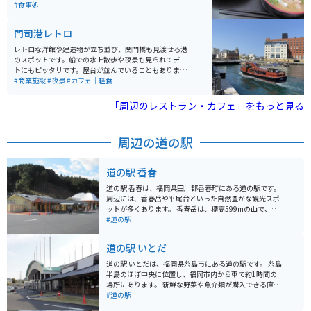
は大衆食堂で、一人でも気軽に入れるふぐ料理の飲食店
#食事処
です。
門司港レトロ
レトロな洋館や建造物が立ち並び、関門橋も見渡せる港
のスポットです。船での水上散歩や夜景も見られてデー
トにもピッタリです。屋台が並んでいることもありま
す。港としてはコンパクトにまとまっているので、気軽
#商業施設
#夜景
#カフェ｜軽食
に散策出来ます。
「周辺のレストラン・カフェ」をもっと見る
周辺の道の駅
道の駅 香春
道の駅 香春は、福岡県田川郡香春町にある道の駅です。
周辺には、香春岳や平尾台といった自然豊かな観光スポ
ットが多くあります。 香春岳は、標高599mの山で、山
頂からは360度のパノラマが楽しめます。また、香春岳
#道の駅
中腹には、香春神社があり、パワースポットとしても知
られています。 平尾台は、日本三大カルストの一つに数
道の駅 いとだ
えられる、広大なカルスト台地です。羊の群れのような
白い石灰岩が点在する風景は、一見の価値があります。
道の駅 いとだは、福岡県糸島市にある道の駅です。 糸島
ハイキングコースも整備されているので、自然を満喫で
半島のほぼ中央に位置し、福岡市内から車で約1時間の
きます。 道の駅 香春では、地元で採れた新鮮な野菜や果
場所にあります。 新鮮な野菜や魚介類が購入できる直売
物が販売されているほか、香春町の特産品である「かわ
所や、糸島グルメが堪能できるレストランが人気です。
#道の駅
らせんべい」も人気です。 バイクで訪れる場合、道の駅
レストランでは、糸島産の食材をふんだんに使った海鮮