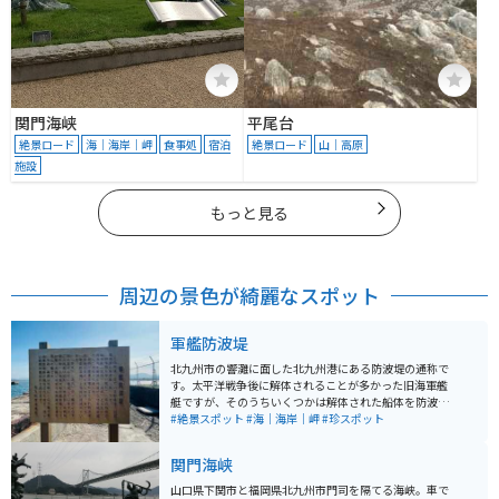
関門海峡
平尾台
絶景ロード
海｜海岸｜岬
食事処
宿泊
絶景ロード
山｜高原
施設
もっと見る
周辺の景色が綺麗なスポット
軍艦防波堤
北九州市の響灘に面した北九州港にある防波堤の通称で
す。太平洋戦争後に解体されることが多かった旧海軍艦
艇ですが、そのうちいくつかは解体された船体を防波堤
として利用されています。 北九州港に作られた長さ770
#絶景スポット
#海｜海岸｜岬
#珍スポット
mの防波堤のうち、約400mに駆逐艦「涼月」「冬月」
「柳」の3隻の船体が使われています。設置当初は船体そ
関門海峡
のものを防波堤として使っていましたが、のちに埋没さ
せたり周囲をコンクリートで多い現在の姿になっていま
山口県下関市と福岡県北九州市門司を隔てる海峡。車で