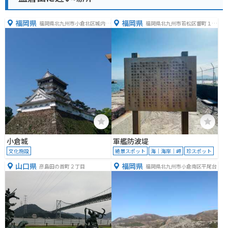
福岡県
福岡県
福岡県北九州市小倉北区城内２
福岡県北九州市若松区響町１丁
−１
目
小倉城
軍艦防波堤
文化施設
絶景スポット
海｜海岸｜岬
珍スポット
山口県
福岡県
彦島田の首町２丁目
福岡県北九州市小倉南区平尾台