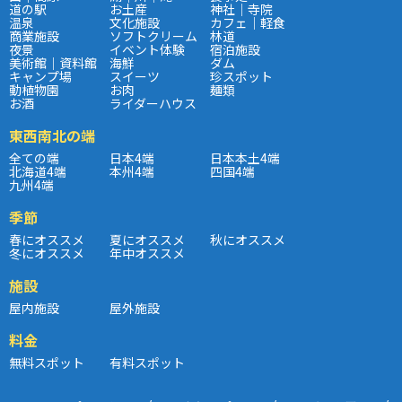
道の駅
お土産
神社｜寺院
温泉
文化施設
カフェ｜軽食
商業施設
ソフトクリーム
林道
夜景
イベント体験
宿泊施設
美術館｜資料館
海鮮
ダム
キャンプ場
スイーツ
珍スポット
動植物園
お肉
麺類
お酒
ライダーハウス
東西南北の端
全ての端
日本4端
日本本土4端
北海道4端
本州4端
四国4端
九州4端
季節
春にオススメ
夏にオススメ
秋にオススメ
冬にオススメ
年中オススメ
施設
屋内施設
屋外施設
料金
無料スポット
有料スポット