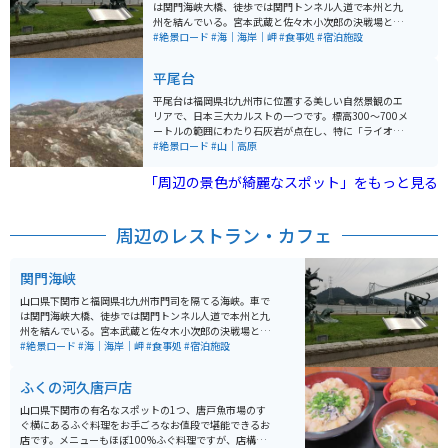
す。「柳」の船体は今でも船の形を留めており、ありし
は関門海峡大橋、徒歩では関門トンネル人道で本州と九
日の姿を想像することができます。
州を結んでいる。宮本武蔵と佐々木小次郎の決戦場とな
った巌流島や門司港レトロなどの観光地が楽しめる。
#絶景ロード
#海｜海岸｜岬
#食事処
#宿泊施設
平尾台
平尾台は福岡県北九州市に位置する美しい自然景観のエ
リアで、日本三大カルストの一つです。標高300〜700メ
ートルの範囲にわたり石灰岩が点在し、特に「ライオン
岩」「キス岩」などの変わった形の岩や石灰岩の中から
#絶景ロード
#山｜高原
出てきた「ど根性木」など、自然が生んだ珍しい風景に
出会えます​。平尾台はトレッキングコースとしても人気
「周辺の景色が綺麗なスポット」をもっと見る
が高いです。 平尾台の特徴的な景観は、純白の石灰岩と
神秘的な鍾乳洞です。この地域には約200ヶ所の鍾乳洞
があり、その中でも自然のままの洞窟を探検するケイビ
周辺のレストラン・カフェ
ングのメッカとして知られています。初心者でもケイビ
ング体験ができるガイドツアーがあり、ヘッドライトの
明かりだけを頼りに洞窟を進むアドベンチャー体験が楽
関門海峡
しめます。 自然体験型公園「ソラランド平尾台」では、
キャンプやバンガロー、コテージなどの宿泊施設もあり
山口県下関市と福岡県北九州市門司を隔てる海峡。車で
ます。ここでは天然石ブレスレット作りを体験すること
は関門海峡大橋、徒歩では関門トンネル人道で本州と九
もでき、自然の中で1日を過ごすことができます​。
州を結んでいる。宮本武蔵と佐々木小次郎の決戦場とな
った巌流島や門司港レトロなどの観光地が楽しめる。
#絶景ロード
#海｜海岸｜岬
#食事処
#宿泊施設
ふくの河久唐戸店
山口県下関市の有名なスポットの1つ、唐戸魚市場のす
ぐ横にあるふぐ料理をお手ごろなお値段で堪能できるお
店です。メニューもほぼ100%ふぐ料理ですが、店構え