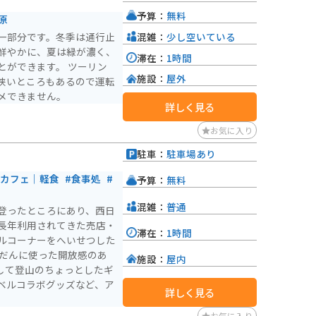
の1つであり、日本七霊山
予算：
無料
原
神とされ、崇められてきた
混雑：
少し空いている
の一部分です。冬季は通行止
ワースポットとしても知ら
鮮やかに、夏は緑が濃く、
滞在：
1時間
子角によって開山されたと
とができます。 ツーリン
施設：
屋外
狭いところもあるので運転
や登山者が訪れます。秋に
メできません。
西条市と久万高原町にまた
詳しく見る
キーなどのアウトドア活動
お気に入り
は通行止めの道路がありま
駐車：
駐車場あり
#カフェ｜軽食
#食事処
#
予算：
無料
混雑：
普通
登ったところにあり、西日
長年利用されてきた売店・
滞在：
1時間
ルコーナーをへいせつした
施設：
屋内
hopとして登山のちょっとしたギ
ベルコラボグッズなど、ア
詳しく見る
お気に入り