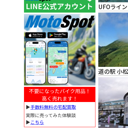
UFOライン
道の駅 小
不要になったバイク用品！
高く売れます！
▶︎
手数料無料の宅配買取
実際に売ってみた体験談
▶︎
こちら