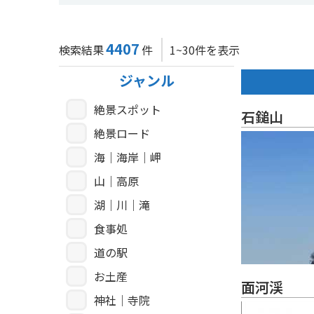
4407
検索結果
件
1~30件を表示
ジャンル
絶景スポット
石鎚山
絶景ロード
海｜海岸｜岬
山｜高原
湖｜川｜滝
食事処
道の駅
お土産
面河渓
神社｜寺院