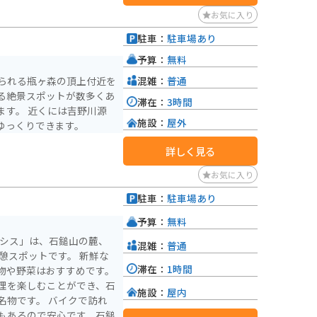
お気に入り
駐車：
駐車場あり
）
予算：
無料
混雑：
普通
られる瓶ヶ森の頂上付近を
る絶景スポットが数多くあ
滞在：
3時間
ます。 近くには吉野川源
施設：
屋外
ゆっくりできます。
詳しく見る
お気に入り
駐車：
駐車場あり
予算：
無料
アシス」は、石鎚山の麓、
混雑：
普通
ポットです。 新鮮な
滞在：
1時間
物や野菜はおすすめです。
理を楽しむことができ、石
施設：
屋内
 バイクで訪れ
もあるので安心です。石鎚