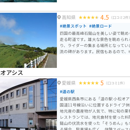
4.5
高知県
（口コミ2件
#絶景スポット
#絶景ロード
四国の最高峰石鎚山を美しい姿で眺め
走る町道です。雄大な景色を眺められ
り、ライダーの集まる場所となってい
流の碑があります。民宿もあるので、
松オアシス
5
愛媛県
（口コミ1件）
#道の駅
愛媛県西条市にある「道の駅 小松オ
国道11号線沿いに位置するドライブ休憩ス
地元産の農産物が人気で、特に旬の果
レストランでは、地元食材を使った料
鎚山の伏流水を使った「そうめん」も名物です。
る場合、駐車場も広く、休憩スペース