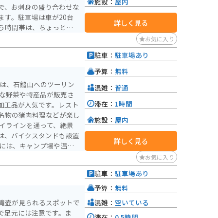
施設：
屋内
で、お刺身の盛り合わせな
ます。駐車場は車が20台
詳しく見る
う時間帯は、ちょっと駐車
注意ください。
お気に入り
駐車：
駐車場あり
予算：
無料
わは、石鎚山へのツーリン
混雑：
普通
滞在：
1時間
加工品が人気です。レスト
名物の猪肉料理などが楽し
施設：
屋内
は、バイクスタンドも設置
詳しく見る
利です。道の駅で情報収集
お気に入り
いかがでしょうか。
駐車：
駐車場あり
予算：
無料
混雑：
空いている
滝壺が見られるスポットで
で足元には注意です。ま
滞在：
0.5時間