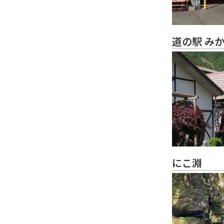
道の駅 み
にこ淵