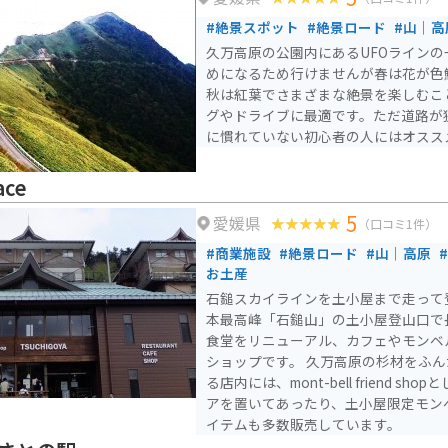
られています。日本百名山、日本百景
#絶景スポット
#絶景ロード
#山｜高
の一つとされています。山そのものが
久万高原の公園内にあるUFOライン
石鎚山は、心身をリフレッシュするパ
めになるため行けませんが春は花が色
れています。また、1330余年前に役
秋は紅葉でさまざまな絶景を楽しむこ
されています。 毎年7月1日から10日までの期間には「石鎚山お
グやドライブに最適です。ただ道路が
山開き」が開催され、全国から修験者
に慣れていない初心者の人にはオスス
は美しい紅葉が見られます。この山は
がっており、登山やトレッキング、ス
ace
の場としても利用されています。冬季
す。
5
愛媛県
（口コミ1件）
#商業施設
#絶景ロード
#山｜高原
お土産
石鎚スカイラインを土小屋まで走って
本最高峰「石鎚山」の土小屋登山口で
食堂をリニューアル、カフェやモンベ
ショップです。 久万高原の杉材をふんだんに使った開放感のあ
る店内には、mont-bell friend s
アを置いてあったり、土小屋限定モン
イテムも多数販売しています。