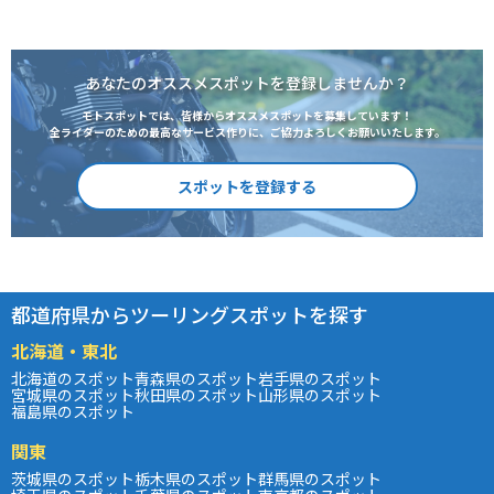
あなたのオススメスポットを登録しませんか？
モトスポットでは、皆様からオススメスポットを募集しています！
全ライダーのための最高なサービス作りに、ご協力よろしくお願いいたします。
スポットを登録する
都道府県からツーリングスポットを探す
北海道・東北
北海道のスポット
青森県のスポット
岩手県のスポット
宮城県のスポット
秋田県のスポット
山形県のスポット
福島県のスポット
関東
茨城県のスポット
栃木県のスポット
群馬県のスポット