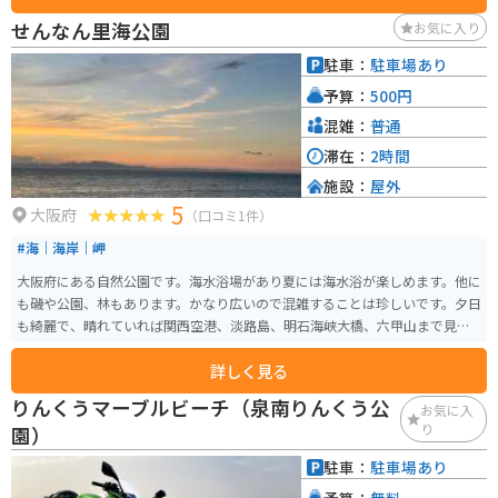
す。 バイクで訪れる際は、道の駅の広い駐車場を利用できるので便利です。
せんなん里海公園
お気に入り
周辺には、世界遺産に登録されている「根来寺」や、国の史跡に指定されて
いる「根来城跡」など、歴史的な観光スポットも点在しています。 【おすす
駐車：
駐車場あり
め情報】 * 春の桜の時期には、多くの人で賑わいます。 * 根来寺は、新義真
予算：
500円
言宗の総本山であり、見どころ満載です。 * 道の駅で購入できる、地元産の
梅干しや梅酒もおすすめです。
混雑：
普通
滞在：
2時間
施設：
屋外
5
大阪府
（口コミ1件）
#海｜海岸｜岬
大阪府にある自然公園です。海水浴場があり夏には海水浴が楽しめます。他に
も磯や公園、林もあります。かなり広いので混雑することは珍しいです。夕日
も綺麗で、晴れていれば関西空港、淡路島、明石海峡大橋、六甲山まで見る
ことができます。
詳しく見る
りんくうマーブルビーチ（泉南りんくう公
お気に入
り
園）
駐車：
駐車場あり
予算：
無料