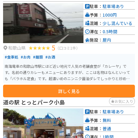
されているので、周辺の観光スポット情報も得ることができ、ツーリングの
駐車：
駐車場あり
拠点としてもおすすめです。
予算：
1000円
混雑：
少し混んでいる
滞在：
0.5時間
施設：
屋内
5
和歌山県
（口コミ1件）
#食事処
#お肉
#麺類
#お酒
南海電車の和歌山市駅にほど近い地元で人気の老舗食堂が「カレーヤ」で
す。名前の通りカレーもメニューにありますが、ここは名物はなんといって
も「バラホル定食」です。超濃いめのニンニク醤油ダレでしっかりと炒めた
豚バラは、お腹にガツンとくるパンチのある味で白飯とベストマッチです。
詳しく見る
もちろん、昔ながらのカレーライスも美味しいです。
道の駅 とっとパーク小島
お気に入り
駐車：
駐車場あり
予算：
無料
混雑：
普通
滞在：
1時間