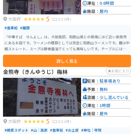
滞在：
0.6時間
施設：
屋内
5
大阪府
（口コミ1件）
#食事処
#麺類
「中華そば せんよし」は、大阪南部、和歌山県との県境にほど近い泉南市
にあるお店です。ラーメンの種類としては完全に和歌山ラーメンです。麺は中
細ストレート、スープは豚骨醤油でとっても美味しいです。テーブルには和
歌山ラーメン定番のセルフのゆで卵、早やずし置いてあり、これを一緒に食
詳しく見る
べるのがとってもいい感じです。
金熊寺（きんゆうじ）梅林
お気に入り
駐車：
駐車場あり
予算：
無料
混雑：
少し混んでいる
滞在：
1時間
施設：
屋外
5
大阪府
（口コミ1件）
#絶景スポット
#山｜高原
#食事処
#お土産
#神社｜寺院