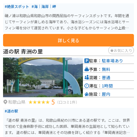
#絶景スポット
#海｜海岸｜岬
磯ノ浦は和歌山県和歌山市の関西屈指のサーフィンスポットです。年間を通
じてサーフィンが楽しめる海岸であり、海水浴シーズンには海水浴場とサー
フィン場を分けて運営されています。小さな子どもからサーフィンの上級者
まで、幅広い層の人々が安心して楽しむことができます。 マリンパーク磯ノ
詳しく見る
浦では、サーフィンスクールや波情報の提供も行っており、サーフィン初心
者から経験者まで、多くのサーファーに利用されています。また、磯ノ浦海
道の駅 青洲の里
お気に入り
水浴場は、遠浅で波も穏やかなため、家族連れにも人気のスポットです。磯
ノ浦は、サーフィンや海水浴だけでなく、潮干狩りやバーベキューなど、海
駐車：
駐車場あり
辺でのアクティビティを楽しむことができるので、自然豊かな環境の中で海
予算：
無料
のレジャーを満喫することができます。 アクセスは、南海和歌山市駅から南
海加太線で約20分の「磯ノ浦」駅下車すぐ、または阪和自動車道和歌山ICか
混雑：
普通
ら車でアクセス可能です。駐車場も1500台収容可能で、1日800円で利用でき
滞在：
1時間
ます。
施設：
屋内
5
和歌山県
（口コミ1件）
#道の駅
「道の駅 青洲の里」は、和歌山県紀の川市にある道の駅です。ここは、世界
で初めて全身麻酔手術に成功した医師、華岡青洲の生誕地として知られてい
ます。 道の駅には、華岡青洲とその功績を詳しく紹介する「華岡青洲記念