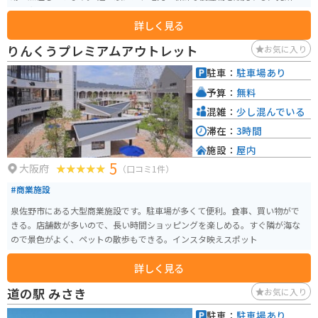
や、和歌山の特産品を販売するお土産コーナーがあります。また、レストラ
詳しく見る
ンでは、地元の食材を使った料理を楽しむことができます。 バイクで訪れる
場合、道の駅の駐車場は広々として停めやすく、休憩場所としても最適で
りんくうプレミアムアウトレット
お気に入り
す。周辺の史跡を巡るツーリングの拠点にもおすすめです。 和歌山県ならで
はの梅干しや、根来寺ゆかりの仏手柑を使ったお菓子など、お土産にぴった
駐車：
駐車場あり
りなものがたくさんあります。歴史と自然を感じられる道の駅 ねごろ歴史の
予算：
無料
丘で、旅のひとときを過ごしてみてはいかがでしょうか。
混雑：
少し混んでいる
滞在：
3時間
施設：
屋内
5
大阪府
（口コミ1件）
#商業施設
泉佐野市にある大型商業施設です。駐車場が多くて便利。食事、買い物がで
きる。店舗数が多いので、長い時間ショッピングを楽しめる。すぐ隣が海な
ので景色がよく、ペットの散歩もできる。インスタ映えスポット
詳しく見る
道の駅 みさき
お気に入り
駐車：
駐車場あり