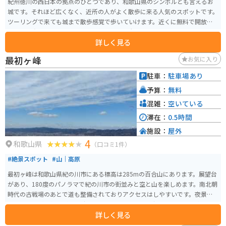
紀州徳川の西日本の拠点のひとつであり、和歌山県のシンボルとも言えるお
城です。それほど広くなく、近所の人がよく散歩に来る人気のスポットです。
ツーリングで来ても城まで散歩感覚で歩いていけます。近くに無料で開放さ
れている動物園もあり、1人でも楽しめる場所です。
詳しく見る
最初ヶ峰
お気に入り
駐車：
駐車場あり
予算：
無料
混雑：
空いている
滞在：
0.5時間
施設：
屋外
4
和歌山県
（口コミ1件）
#絶景スポット
#山｜高原
最初ヶ峰は和歌山県紀の川市にある標高は285mの百合山にあります。展望台
があり、180度のパノラマで紀の川市の街並みと空と山を楽しめます。南北朝
時代の古戦場のあとで道も整備されておりアクセスはしやすいです。夜景も
きれいですが、気候が良い時期にはランチやおやつを持参して景色を楽しみ
詳しく見る
ながら一休みするのにオススメです。