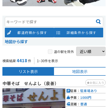
都道府県から探す
詳細条件から探す
地図から探す
道の駅を除外
4418
検索結果
件
1~30件を表示
リスト表示
地図表示
中華そば せんよし（泉善）
お気に入り
駐車：
駐車場あり
予算：
1000円
混雑：
普通