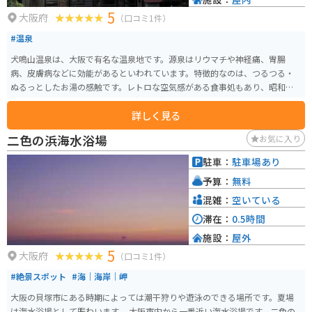
5
大阪府
（口コミ1件）
#温泉
犬鳴山温泉は、大阪で有名な温泉地です。源泉はリウマチや神経痛、胃腸
病、皮膚病などに効能があるといわれています。特徴的なのは、つるつる・
ぬるっとしたお湯の感触です。レトロな空気感がある食事処もあり、昭和の
雰囲気を味わうことができます。温泉に浸かってリフレッシュするのに最適
詳しく見る
な場所です。
二色の浜海水浴場
お気に入り
駐車：
駐車場あり
予算：
無料
混雑：
空いている
滞在：
0.5時間
施設：
屋外
5
大阪府
（口コミ1件）
#絶景スポット
#海｜海岸｜岬
大阪の貝塚市にある時期によっては潮干狩りや遊泳のできる場所です。夏場
は海水浴場として賑わいます。 大阪市内から一番近い海水浴場です。二色の