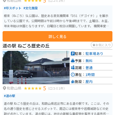
5
和歌山県
（口コミ1件）
#珍スポット
#文化施設
根来（ねごろ）SL公園は、歴史ある蒸気機関車「D51（デゴイチ）」を展示
している公園です。公開時間は午前10時から午後4時までで、土曜日、お盆、
年末年始は休園となりますが、日曜日と祝日は開園しています。 機関車愛好
家はもちろんのこと、知らない人でも楽しめる人気のスポットです。周辺に
詳しく見る
は新義真言宗総本山根来寺や和歌山県立森林公園など、自然や歴史を感じら
れる場所が多くあります。すぐ隣にある「道の駅 ねごろ歴史の丘」からもSL
道の駅 ねごろ歴史の丘
お気に入り
が見えます。
駐車：
駐車場あり
予算：
無料
混雑：
普通
滞在：
1時間
施設：
屋内
5
和歌山県
（口コミ1件）
#道の駅
道の駅 ねごろ歴史の丘は、和歌山県岩出市にある道の駅です。ここは、その
名の通り歴史を感じさせるスポットで、周辺には根来寺や岩橋城跡などの史
跡が点在しています。 道の駅には、地元の新鮮な農産物を販売する直売所