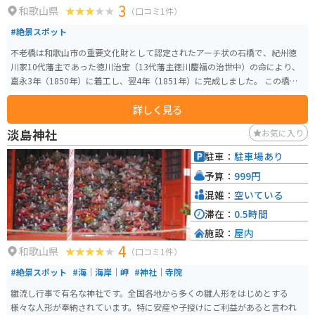
3
和歌山県
（口コミ1件）
#絶景スポット
不老橋は和歌山市の重要文化財として認定されたアーチ状の石橋で、紀州徳
川家10代藩主であった徳川治宝（13代藩主徳川慶福の治世中）の命により、
嘉永3年（1850年）に着工し、翌4年（1851年）に完成しました。 この橋
は、徳川家康を祀る東照宮の祭礼である和歌祭の時に、徳川家や東照宮関係
詳しく見る
者が御旅所に向かう「お成り道」に架けられたものです。橋台のアーチ部分
は肥後熊本の石工集団による施工、勾欄部分は湯浅の石工石屋忠兵衛の製作
淡島神社
お気に入り
であると推定されています。勾欄部分には雲を文様化したレリーフが見ら
れ、江戸時代のアーチ型石橋は九州地方以外では珍しく、特に勾欄部分の彫
駐車：
駐車場あり
刻が優れています。 保存のため補修工事はなされていますが、現役です。す
予算：
999円
ごく短い橋です。なお、すぐ隣には「新 不老橋」が架かっています。そちら
は車バイク通行できます。
混雑：
空いている
滞在：
0.5時間
施設：
屋内
4
和歌山県
（口コミ1件）
#絶景スポット
#海｜海岸｜岬
#神社｜寺院
雛流し行事で有名な神社です。全国各地から多くの雛人形をはじめとする
様々な人形が奉納されています。特に安産や子授けにご利益があると言われ