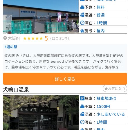
予算：
無料
混雑：
普通
滞在：
1時間
施設：
屋内
5
大阪府
（口コミ1件）
#道の駅
道の駅 みさきは、大阪府泉南郡岬町にある道の駅です。大阪湾を望む絶好の
ロケーションにあり、新鮮な seafood が堪能できます。 バイクで行く場合
は、駐車場も広く停めやすいので安心です。潮風を感じながら、海岸線をツ
ーリングするのもおすすめです。 名物は、地元でとれたての魚介類を使った
詳しく見る
海鮮丼や、和歌山ラーメンなどがあります。お土産には、岬町の特産品であ
る「淡輪みかん」を使ったジュースやジャムが人気です。 また、道の駅 みさ
犬鳴山温泉
お気に入り
きは、関西国際空港からも近いので、旅行の出発前や帰国後に立ち寄るのも
良いでしょう。
駐車：
駐車場あり
予算：
1500円
混雑：
少し空いている
滞在：
1時間
施設：
屋内