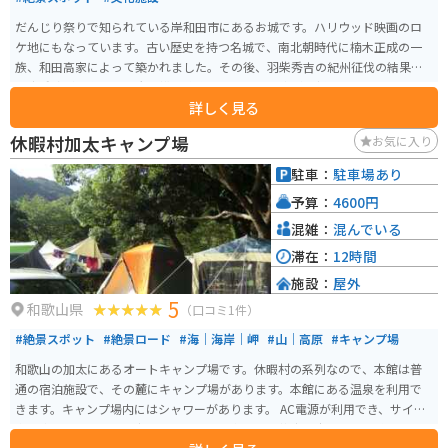
だんじり祭りで知られている岸和田市にあるお城です。ハリウッド映画のロ
ケ地にもなっています。古い歴史を持つ名城で、南北朝時代に楠木正成の一
族、和田高家によって築かれました。その後、羽柴秀吉の紀州征伐の結果、
小出秀政が城主として大規模な改修を行い、城の姿が一新されました。江戸
詳しく見る
時代に入ると岡部宣勝が城主となり、岡部氏が13代にわたり岸和田藩を統治
しました。この時期、地域の文化として「岸和田だんじり祭り」が始まった
休暇村加太キャンプ場
お気に入り
と伝えられています。 天守閣は落雷により焼失しており、現在の天守閣は昭
和29年に建造された3層3階の天守です。天守閣に入るには大人300円が必要
駐車：
駐車場あり
ですが、城下を一望することができます。 岸和田城は、「猪伏山(いぶせやま)
予算：
4600円
ちきり城」や「ちぎり城」とも称される美しい城で、その名の由来は城の特
有の形状や地域の伝承にちなんでいます。大阪と和歌山を繋ぐ紀州街道の要
混雑：
混んでいる
所に位置しており、その立地も岸和田城の重要性を物語っています。 岸和田
滞在：
12時間
城庭園は、国指定名勝です。堀の外側を１周することができます。岸和田城は
施設：
屋外
観光施設として活用されており、ウエディングの会場としても利用されてい
5
ます。
和歌山県
（口コミ1件）
#絶景スポット
#絶景ロード
#海｜海岸｜岬
#山｜高原
#キャンプ場
和歌山の加太にあるオートキャンプ場です。休暇村の系列なので、本館は普
通の宿泊施設で、その麓にキャンプ場があります。本館にある温泉を利用で
きます。キャンプ場内にはシャワーがあります。 AC電源が利用でき、サイト
内に車を停めれます。夜にはキャンプ場内にある芝生の広場で星を眺めるこ