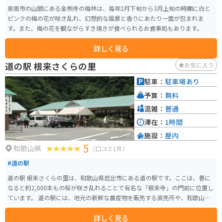
泉南市の山間にある金熊寺の梅林は、毎年2月下旬から3月上旬の時期に白と
ピンクの梅の花が咲き乱れ、幻想的な風景と香りにあたり一面が包まれま
す。また、梅の花を観ながらすき焼きが食べられるお食事処もあります。
詳しく見る
道の駅 根来さくらの里
お気に入り
駐車：
駐車場あり
予算：
無料
混雑：
普通
滞在：
1時間
施設：
屋内
5
和歌山県
（口コミ1件）
#道の駅
道の駅 根来さくらの里は、和歌山県岩出市にある道の駅です。ここは、春に
なると約2,000本もの桜が咲き乱れることで有名な「根来寺」の門前に位置し
ています。 道の駅には、地元の新鮮な農産物を販売する直売所や、和歌山ラ
ーメンなどのご当地グルメが味わえるレストランがあります。また、根来塗
詳しく見る
や紀州漆器といった伝統工芸品を扱うお店もあり、お土産探しにも最適で