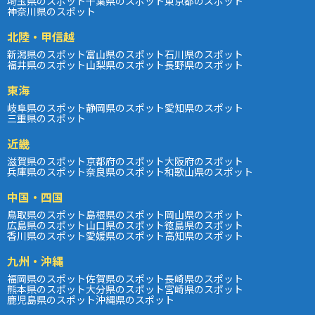
埼玉県のスポット
千葉県のスポット
東京都のスポット
神奈川県のスポット
北陸・甲信越
新潟県のスポット
富山県のスポット
石川県のスポット
福井県のスポット
山梨県のスポット
長野県のスポット
東海
岐阜県のスポット
静岡県のスポット
愛知県のスポット
三重県のスポット
近畿
滋賀県のスポット
京都府のスポット
大阪府のスポット
兵庫県のスポット
奈良県のスポット
和歌山県のスポット
中国・四国
鳥取県のスポット
島根県のスポット
岡山県のスポット
広島県のスポット
山口県のスポット
徳島県のスポット
香川県のスポット
愛媛県のスポット
高知県のスポット
九州・沖縄
福岡県のスポット
佐賀県のスポット
長崎県のスポット
熊本県のスポット
大分県のスポット
宮崎県のスポット
鹿児島県のスポット
沖縄県のスポット