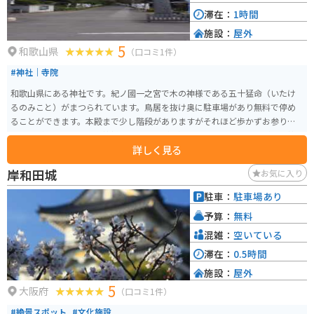
滞在：
1時間
施設：
屋外
5
和歌山県
（口コミ1件）
#神社｜寺院
和歌山県にある神社です。紀ノ國一之宮で木の神様である五十猛命（いたけ
るのみこと）がまつられています。鳥居を抜け奥に駐車場があり無料で停め
ることができます。本殿まで少し階段がありますがそれほど歩かずお参りす
ることができます。木の神様らしく鳥居が木製で歴史を感じることができ神
詳しく見る
社の奥には水の神様がまつられた井戸があったりと境内をゆっくり歩くと多
くの発見がある神社です。
岸和田城
お気に入り
駐車：
駐車場あり
予算：
無料
混雑：
空いている
滞在：
0.5時間
施設：
屋外
5
大阪府
（口コミ1件）
#絶景スポット
#文化施設