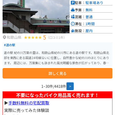
駐車：
駐車場あり
予算：
無料
混雑：
普通
滞在：
1時間
施設：
屋内
5
和歌山県
（口コミ1件）
#道の駅
道の駅 紀の川万葉の里は、和歌山県紀の川市にある道の駅です。和歌山県北
部を東西に走る国道24号線沿いに位置し、自然豊かな紀の川のほとりにあり
ます。 周辺には、万葉集にも詠まれた風光明媚な景色が広がっており、春に
は美しい桜並木を楽しむことができます。道の駅には、地元の新鮮な農産物
詳しく見る
や特産品を販売する直売所や、地元の食材を使った料理を提供するレストラ
ンがあります。 バイクで訪れる場合、道の駅には広い駐車場が完備されてい
るため安心です。紀の川沿いを走る快適なツーリングコースとしても人気が
1~30件/4418件
>
あり、周辺には道の駅 くしがきの里など、他の道の駅も点在しています。 道
の駅 紀の川万葉の里は、地元の文化や自然に触れ、和歌山の魅力を満喫でき
不要になったバイク用品高く売れます！
るスポットです。
▶︎
手数料無料の宅配買取
実際に売ってみた体験談