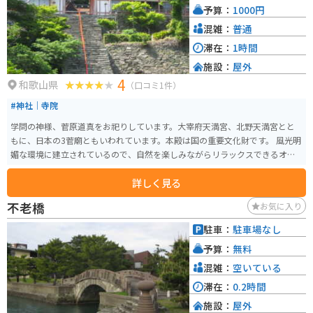
予算：
1000円
混雑：
普通
滞在：
1時間
施設：
屋外
4
和歌山県
（口コミ1件）
#神社｜寺院
学問の神様、菅原道真をお祀りしています。大宰府天満宮、北野天満宮とと
もに、日本の3菅廟ともいわれています。本殿は国の重要文化財です。 風光明
媚な環境に建立されているので、自然を楽しみながらリラックスできるオス
スメスポットです。
詳しく見る
不老橋
お気に入り
駐車：
駐車場なし
予算：
無料
混雑：
空いている
滞在：
0.2時間
施設：
屋外