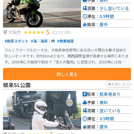
混雑：
少し空いている
滞在：
0.5時間
施設：
屋外
5
大阪府
（口コミ5件）
#絶景スポット
#海｜海岸｜岬
#商業施設
りんくうマーブルビーチは、大阪府泉佐野市にある白い大理石を敷き詰めた
珍しいビーチです。約900mほどあり、関西国際空港が見渡せる場所にありま
す。2006年に大阪府で初めて「恋人の聖地」に認定され、2018年には白いビ
ーチに映えるハートのモニュメントが設置されました。このビーチは、対岸
詳しく見る
の関西国際空港から離着陸する飛行機を眺めながらの夕景が美しく、日本の
夕日百選にも選ばれています。多くのツーリングライダーが夕日をバックに
根来SL公園
お気に入り
バイクを撮影するために訪れます。また、近隣にはりんくうアウトレットも
あり、ショッピングと合わせて立ち寄ることができます。
駐車：
駐車場あり
予算：
無料
混雑：
空いている
滞在：
0.5時間
施設：
屋外