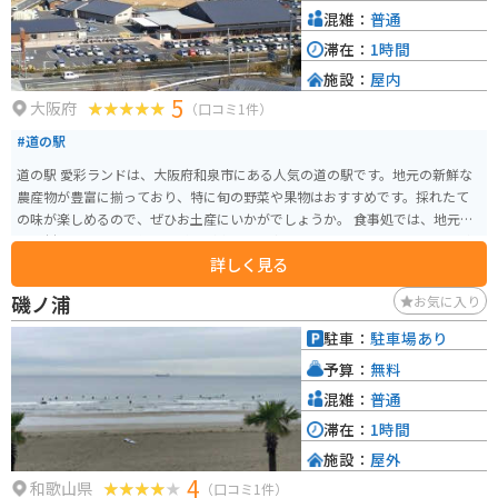
混雑：
普通
滞在：
1時間
施設：
屋内
5
大阪府
（口コミ1件）
#道の駅
道の駅 愛彩ランドは、大阪府和泉市にある人気の道の駅です。地元の新鮮な
農産物が豊富に揃っており、特に旬の野菜や果物はおすすめです。採れたて
の味が楽しめるので、ぜひお土産にいかがでしょうか。 食事処では、地元産
の食材をふんだんに使った料理が楽しめ、中でも野菜たっぷりのメニューが
詳しく見る
人気です。また、周辺道路は交通量が多いものの、信号が少ないため、ツー
リング中の休憩場所としても利用しやすいでしょう。ただし、駐車場は混雑
磯ノ浦
お気に入り
することが多いため、時間に余裕を持って訪れることをおすすめします。
駐車：
駐車場あり
予算：
無料
混雑：
普通
滞在：
1時間
施設：
屋外
4
和歌山県
（口コミ1件）