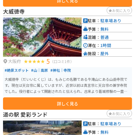
詳しく見る
とができます。テニスコートもあり、海水浴場にも車で約4分です。
大威徳寺
お気に入り
駐車：
駐車場あり
予算：
無料
混雑：
普通
滞在：
1時間
施設：
屋外
5
大阪府
（口コミ1件）
#絶景スポット
#山｜高原
#神社｜寺院
大威徳寺（だいいとくじ）は、もみじの名勝である牛滝山にある山岳寺院で
す。現在は天台宗に属していますが、近世以前は真言宗と天台宗の兼学寺院
でした。役行者によって開創されたと伝えられ、古来より葛城修験の一霊場
として崇敬されてきました。寺院の境内には室町時代の多宝塔があり、これ
詳しく見る
は国の重要文化財に指定されています。また、令和2年度の日本遺産に認定さ
れた「葛城修験」の10番経塚があります。 穴場スポットで、秋の紅葉シーズ
道の駅 愛彩ランド
お気に入り
ンでもあまり混まず、赤や黄色に染まった紅葉などを楽しむことができます。
少し山を登ると滝がいくつかあり、迫力のある景色が楽しめます。足場が少
駐車：
駐車場あり
しごつごつしているので、スニーカーや歩きやすい靴で行くのがおすすめで
予算：
無料
す。