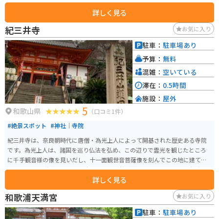
館」が併設されており、医学や歴史に興味のある方におすすめです。また、
詳しく見る
地元の新鮮な農産物や特産品を販売する直売所もあり、お土産探しにも最適
です。特に、紀の川市特産のイチゴや柿は、季節によっては道の駅でも販売
紀三井寺
お気に入り
されているので、ぜひ味わってみてください。 バイクで訪れる場合、道の駅
には広い駐車場が完備されているので安心です。周辺には、自然豊かな風景
駐車：
駐車場あり
が広がっており、ツーリングの休憩スポットとしても最適です。道の駅周辺
予算：
無料
には、華岡青洲が麻酔薬の原料として使用した植物を栽培している「薬草
園」など、見どころも点在しているので、バイクで巡ってみるのも良いでし
混雑：
空いている
ょう。
滞在：
0.5時間
施設：
屋外
5
和歌山県
（口コミ1件）
#絶景スポット
#神社｜寺院
紀三井寺は、奈良朝時代に唐僧・為光上人によって開基された歴史ある寺院
です。為光上人は、諸国を巡り仏法を弘め、この辺りで霊光を観じたところ
に千手観音様の像を見いだし、十一面観世音菩薩像を刻んでこの地に建てら
れたという伝説があります。 春には早咲き桜が美しいことで知られ、観光地
詳しく見る
としても有名です。また、境内からは和歌の浦や淡路島などを見渡せ、古来
の文人墨客にも憧れられ、多くの詩歌や俳諧、絵画にも描かれています。
和歌浦天満宮
お気に入り
駐車：
駐車場あり