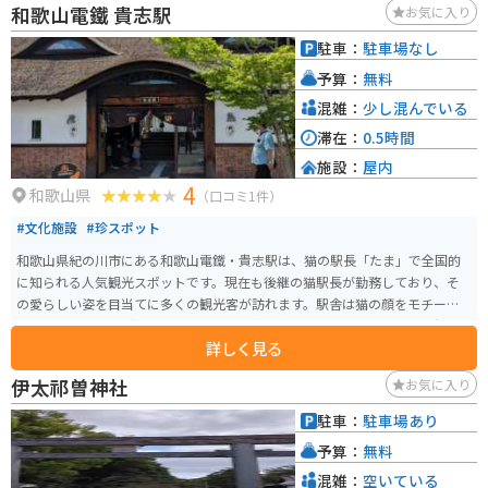
和歌山電鐵 貴志駅
お気に入り
駐車：
駐車場なし
予算：
無料
混雑：
少し混んでいる
滞在：
0.5時間
施設：
屋内
4
和歌山県
（口コミ1件）
#文化施設
#珍スポット
和歌山県紀の川市にある和歌山電鐵・貴志駅は、猫の駅長「たま」で全国的
に知られる人気観光スポットです。現在も後継の猫駅長が勤務しており、そ
の愛らしい姿を目当てに多くの観光客が訪れます。駅舎は猫の顔をモチーフ
にしたユニークなデザインで、思わず写真を撮りたくなる可愛らしい外観も
詳しく見る
魅力です。 駅構内には「たまカフェ」やお土産ショップがあり、猫をテーマ
にしたスイーツやグッズを楽しめます。ホームには小さな神社もあり、見ど
伊太祁曽神社
お気に入り
ころがコンパクトにまとまっているため短時間でも満喫できます。 バイクで
訪れる場合は専用駐車場がないため周辺の駐車場を利用し徒歩でアクセスす
駐車：
駐車場あり
る形になります。ローカル線ののどかな雰囲気とともに楽しめる、ツーリン
予算：
無料
グの立ち寄りにもぴったりのスポットです。
混雑：
空いている