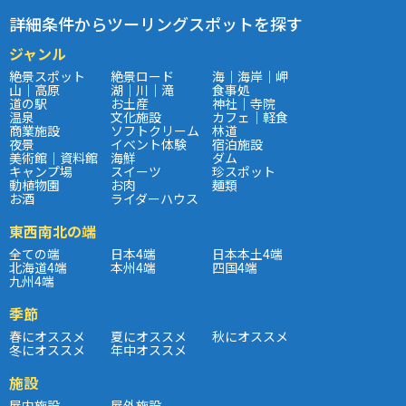
詳細条件からツーリングスポットを探す
ジャンル
絶景スポット
絶景ロード
海｜海岸｜岬
山｜高原
湖｜川｜滝
食事処
道の駅
お土産
神社｜寺院
温泉
文化施設
カフェ｜軽食
商業施設
ソフトクリーム
林道
夜景
イベント体験
宿泊施設
美術館｜資料館
海鮮
ダム
キャンプ場
スイーツ
珍スポット
動植物園
お肉
麺類
お酒
ライダーハウス
東西南北の端
全ての端
日本4端
日本本土4端
北海道4端
本州4端
四国4端
九州4端
季節
春にオススメ
夏にオススメ
秋にオススメ
冬にオススメ
年中オススメ
施設
屋内施設
屋外施設