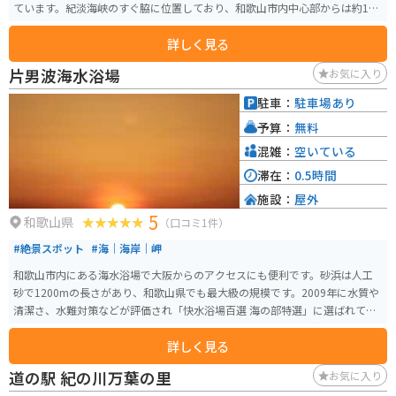
ています。紀淡海峡のすぐ脇に位置しており、和歌山市内中心部からは約15
㎞ほどです。
詳しく見る
片男波海水浴場
お気に入り
駐車：
駐車場あり
予算：
無料
混雑：
空いている
滞在：
0.5時間
施設：
屋外
5
和歌山県
（口コミ1件）
#絶景スポット
#海｜海岸｜岬
和歌山市内にある海水浴場で大阪からのアクセスにも便利です。砂浜は人工
砂で1200mの長さがあり、和歌山県でも最大級の規模です。2009年に水質や
清潔さ、水難対策などが評価され「快水浴場百選 海の部特選」に選ばれてい
ます。 万葉集に詠まれた景勝地である和歌の浦にあり、施設も充実していま
詳しく見る
す。駐車場は17時までで有料です。
道の駅 紀の川万葉の里
お気に入り