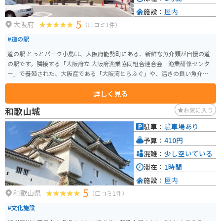
施設：
屋内
5
大阪府
（口コミ1件）
#道の駅
道の駅 とっとパーク小島は、大阪府能勢町にある、新鮮な魚介類が自慢の道
の駅です。隣接する「大阪府立 大阪府漁業協同組合連合会 漁業研修センタ
ー」で養殖された、大阪産である「大阪湾とらふぐ」や、活きの良い魚介類
を味わうことができます。 レストランでは、とらふぐのフルコースはもちろ
詳しく見る
んのこと、リーズナブルなとらふぐ定食や、新鮮な海の幸を使った丼ぶりや
定食を楽しむことができます。また、隣接する「フィッシングエリアとっと
和歌山城
お気に入り
パーク小島」では、初心者でも気軽に釣りを楽しむことができます。釣った
魚は持ち帰ることも、その場で調理してもらうこともできます。 バイクで行
駐車：
駐車場あり
く場合は、道の駅に隣接する無料駐車場を利用できます。周辺は自然豊かな
予算：
410円
場所で、ツーリングにもおすすめです。少し足を伸ばせば、猪名川渓谷など
の景勝地もあります。名産品としては、大阪湾とらふぐの他にも、地元産の
混雑：
少し空いている
野菜や果物を使った加工品などが販売されています。道の駅 とっとパーク小
滞在：
1時間
島は、新鮮な魚介類と自然を満喫できる、おすすめのスポットです。
施設：
屋内
5
和歌山県
（口コミ1件）
#文化施設