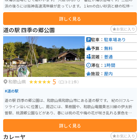
浜の後ろには阪神高速湾岸線が走っています。１kmの白い砂浜と緑の松林が
印象的な浜で、大阪湾に沈む夕日の場所でも知られています。 二色の浜公園
詳しく見る
が近くにあり、帆船マストが公園と浜との境目になっています。周辺にはス
ーパーやスーパー銭湯などもあります。
道の駅 四季の郷公園
お気に入り
駐車：
駐車場あり
予算：
無料
混雑：
普通
滞在：
1時間
施設：
屋内
5
和歌山県
（口コミ1件）
#道の駅
道の駅 四季の郷公園は、和歌山県和歌山市にある道の駅です。 紀の川フルー
ツライン沿いに位置し、周辺には、果樹園や、和歌山電鐵貴志川線の伊太祈
曽駅、桃源郷公園などがあり、春には桃の花や梅の花が咲き乱れる景色を楽
しむことができます。 道の駅には、地元産の新鮮な農産物が販売されている
詳しく見る
直売所や、和歌山ラーメンや、地元産の果物を使ったスイーツなどが楽しめ
るレストランがあります。 バイクツーリングで訪れる場合、道の駅の駐車場
カレーヤ
お気に入り
は広く、休憩場所としても最適です。 また、道の駅には、観光案内所も併設