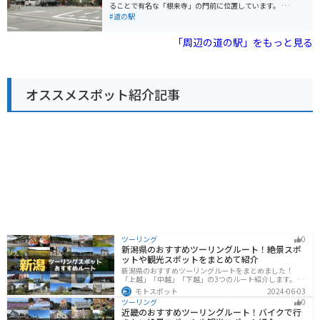
場も広く、休憩場所としても最適です。 周辺のワインデ
ることで有名な「根来寺」の門前に位置しています。 道
ィングロードは、ツーリングにもおすすめです。 お土産
の駅には、地元の新鮮な農産物を販売する直売所や、和
#道の駅
には、地元産の新鮮な野菜や果物、ワインなどが人気で
歌山ラーメンなどのご当地グルメが味わえるレストラン
す。
があります。また、根来塗や紀州漆器といった伝統工芸
「周辺の道の駅」をもっと見る
品を扱うお店もあり、お土産探しにも最適です。 バイク
で訪れる際は、道の駅の広い駐車場を利用できるので便
利です。周辺には、世界遺産に登録されている「根来
寺」や、国の史跡に指定されている「根来城跡」など、
オススメスポット紹介記事
歴史的な観光スポットも点在しています。 【おすすめ情
報】 * 春の桜の時期には、多くの人で賑わいます。 * 根
来寺は、新義真言宗の総本山であり、見どころ満載で
す。 * 道の駅で購入できる、地元産の梅干しや梅酒もお
すすめです。
ツーリング
0
新潟県のおすすめツーリングルート！絶景スポ
ットや観光スポットをまとめて紹介
新潟県のおすすめツーリングルートをまとめました！
「上越」「中越」「下越」の3つのルート紹介します。自
然豊かな山と海、グルメも充実しており、自然を満喫す
モトスポット
2024-06-03
るツーリングができます。バイクで新潟県にツーリング
ツーリング
0
に行く際は参考にしてください。
近畿のおすすめツーリングルート！バイクで行