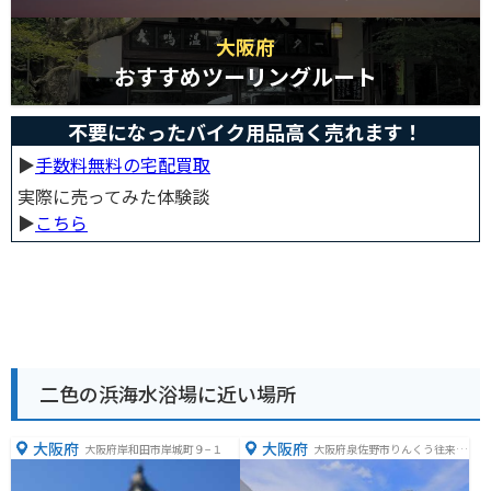
大阪府
おすすめツーリングルート
不要になったバイク用品高く売れます！
▶︎
手数料無料の宅配買取
実際に売ってみた体験談
▶︎
こちら
二色の浜海水浴場に近い場所
大阪府
大阪府
大阪府岸和田市岸城町９−１
大阪府泉佐野市りんくう往来南
３−２８