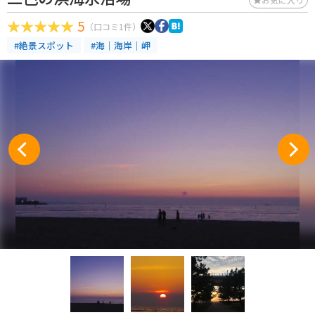
5
（口コミ1件）
#絶景スポット
#海｜海岸｜岬