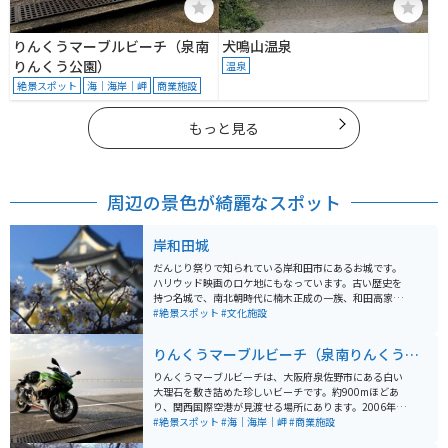
りんくうマーブルビーチ（泉南
犬鳴山温泉
りんくう公園）
温泉
絶景スポット
海｜海岸｜岬
商業施設
もっと見る
周辺の景色が綺麗なスポット
岸和田城
だんじり祭りで知られている岸和田市にあるお城です。
ハリウッド映画のロケ地にもなっています。古い歴史を
持つ名城で、南北朝時代に楠木正成の一族、和田高家に
よって築かれました。その後、羽柴秀吉の紀州征伐の結
#絶景スポット
#文化施設
果、小出秀政が城主として大規模な改修を行い、城の姿
が一新されました。江戸時代に入ると岡部宣勝が城主と
りんくうマーブルビーチ（泉南りんくう公
なり、岡部氏が13代にわたり岸和田藩を統治しました。
園）
この時期、地域の文化として「岸和田だんじり祭り」が
りんくうマーブルビーチは、大阪府泉佐野市にある白い
始まったと伝えられています。 天守閣は落雷により焼失
大理石を敷き詰めた珍しいビーチです。約900mほどあ
しており、現在の天守閣は昭和29年に建造された3層3階
り、関西国際空港が見渡せる場所にあります。2006年に
の天守です。天守閣に入るには大人300円が必要です
大阪府で初めて「恋人の聖地」に認定され、2018年には
#絶景スポット
#海｜海岸｜岬
#商業施設
が、城下を一望することができます。 岸和田城は、「猪
白いビーチに映えるハートのモニュメントが設置されま
伏山(いぶせやま)ちきり城」や「ちぎり城」とも称され