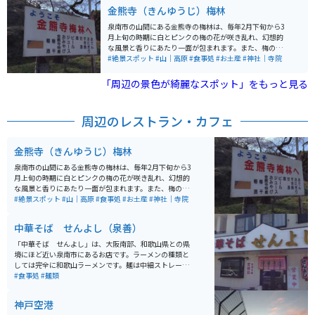
した。このビーチは、対岸の関西国際空港から離着陸す
金熊寺（きんゆうじ）梅林
る美しい城で、その名の由来は城の特有の形状や地域の
る飛行機を眺めながらの夕景が美しく、日本の夕日百選
伝承にちなんでいます。大阪と和歌山を繋ぐ紀州街道の
にも選ばれています。多くのツーリングライダーが夕日
泉南市の山間にある金熊寺の梅林は、毎年2月下旬から3
要所に位置しており、その立地も岸和田城の重要性を物
をバックにバイクを撮影するために訪れます。また、近
月上旬の時期に白とピンクの梅の花が咲き乱れ、幻想的
語っています。 岸和田城庭園は、国指定名勝です。堀の
隣にはりんくうアウトレットもあり、ショッピングと合
な風景と香りにあたり一面が包まれます。また、梅の花
外側を１周することができます。岸和田城は観光施設と
わせて立ち寄ることができます。
を観ながらすき焼きが食べられるお食事処もあります。
#絶景スポット
#山｜高原
#食事処
#お土産
#神社｜寺院
して活用されており、ウエディングの会場としても利用
されています。
「周辺の景色が綺麗なスポット」をもっと見る
周辺のレストラン・カフェ
金熊寺（きんゆうじ）梅林
泉南市の山間にある金熊寺の梅林は、毎年2月下旬から3
月上旬の時期に白とピンクの梅の花が咲き乱れ、幻想的
な風景と香りにあたり一面が包まれます。また、梅の花
を観ながらすき焼きが食べられるお食事処もあります。
#絶景スポット
#山｜高原
#食事処
#お土産
#神社｜寺院
中華そば せんよし（泉善）
「中華そば せんよし」は、大阪南部、和歌山県との県
境にほど近い泉南市にあるお店です。ラーメンの種類と
しては完全に和歌山ラーメンです。麺は中細ストレー
ト、スープは豚骨醤油でとっても美味しいです。テーブ
#食事処
#麺類
ルには和歌山ラーメン定番のセルフのゆで卵、早やずし
置いてあり、これを一緒に食べるのがとってもいい感じ
神戸空港
です。