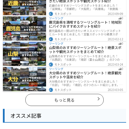
きたい絶景スポットや観光スポット紹介
近畿のおすすめツーリングスポットをまとめました！
「滋賀県」「京都府」「大阪府」「兵庫県」「奈良県」
「和歌山」の各県の観光地紹介します。自然豊かな山々
モトスポット
2023-09-09
や湖、温泉地が点在し、四季折々の景色を楽しめるスポ
ツーリング
0
ットが多数あります。バイクで近畿にツーリングに行く
鹿児島県を満喫するツーリングルート！地域別
際は参考にしてください。
にバイクおすすめスポットを紹介
鹿児島県の一度は行きたいオススメツーリングスポット
とルートをまとめました！定番スポットから絶景スポッ
ト、温泉、山、海、グルメなど様々なジャンルで楽しめ
モトスポット
2023-02-12
ます。バイクで鹿児島ツーリングに行こうと思っている
ツーリング
0
人は、参考にしてください。
山梨県のおすすめツーリングルート！絶景スポ
ットや観光スポットをまとめて紹介
山梨県のおすすめツーリングルートをまとめました！
「北西部」「北東部」「南部（富士山周辺）」の3つのル
ート紹介します。富士山を中心に自然豊かな景色や食事
モトスポット
2023-03-24
を楽しめるスポットが多数あります。バイクで山梨県に
ツーリング
0
ツーリングに行く際は参考にしてください。
大分県のおすすめツーリングルート！絶景観光
スポットや温泉を紹介
大分県のおすすめツーリングルートをまとめました！
「北部」「中部」「南部」の3つのルート紹介します。阿
蘇の雄大な自然を満喫できるスポットや温泉を満喫する
モトスポット
2023-03-05
ツーリングができます。バイクで大分県にツーリングに
行く際は参考にしてください。
もっと見る
オススメ記事