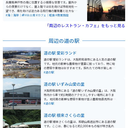
兵庫県神戸市の南に位置する小規模な空港です。屋外か
らの夜景だけでなく、屋上階では北を向けば市街地を一
望でき、南を向けば迫力ある飛行機の離発着と壮大な景
色が楽しめます。 特に間近で飛行機を見ることができる
#海｜海岸｜岬
#お土産
#カフェ｜軽食
#商業施設
のが特徴で、飛行機の離陸シーンをたくさん見ることが
できるのは13時頃です。また、夜の飛行機の発着も素敵
「周辺のレストラン・カフェ」をもっと見る
です。展望デッキは滑走路を望むことができ、南を向け
ば海も眺めることができます。 夜の23時までイルミネー
ションが行われ、神戸の新たな夜景スポットとなってい
周辺の道の駅
ます。神戸空港には屋上ガーデンや三宮への直通電車も
整備されており、地方空港としても充実した施設を備え
ています。
道の駅 愛彩ランド
道の駅 愛彩ランドは、大阪府和泉市にある人気の道の駅
です。地元の新鮮な農産物が豊富に揃っており、特に旬
の野菜や果物はおすすめです。採れたての味が楽しめる
ので、ぜひお土産にいかがでしょうか。 食事処では、地
#道の駅
元産の食材をふんだんに使った料理が楽しめ、中でも野
菜たっぷりのメニューが人気です。また、周辺道路は交
道の駅 いずみ山愛の里
通量が多いものの、信号が少ないため、ツーリング中の
休憩場所としても利用しやすいでしょう。ただし、駐車
大阪府和泉市にある「道の駅 いずみ山愛の里」は、大阪
場は混雑することが多いため、時間に余裕を持って訪れ
市内から車で約1時間のアクセスしやすい場所にありま
ることをおすすめします。
す。 地元産の新鮮な野菜や果物が並ぶ農産物直売所は、
道の駅の人気スポットです。 とれたての食材を使ったレ
#道の駅
ストランでは、地元ならではの味が楽しめます。 周辺に
は、ハイキングコースやキャンプ場など、自然を楽しむ
道の駅 根来さくらの里
スポットがたくさんあります。 特に、山頂付近にある
「いずみの国歴史体験館」からの眺めは絶景で、大阪湾
道の駅 根来さくらの里は、和歌山県岩出市にある道の駅
や関西平野を一望できます。 バイクで訪れる場合、駐車
です。ここは、春になると約2,000本もの桜が咲き乱れ