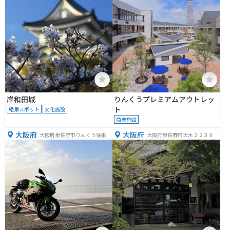
岸和田城
りんくうプレミアムアウトレッ
ト
絶景スポット
文化施設
商業施設
大阪府
大阪府
大阪府泉佐野市りんくう往来南
大阪府泉佐野市大木２２３８
７−１