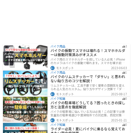
バイク用品
3
バイクの振動でスマホは壊れる！スマホホルダ
ーは振動対策済みがオススメ
バイク用のスマホホルダーを探している人必見！iPhone
のカメラはバイクの振動で壊れます。スマホを壊す前
に、振動対策がされたスマホホルダーを使うようにしま
モトスポット
2023-06-03
しょう。カメラを壊さないための4つの方法とオススメの
バイク用品
1
スマホホルダーを紹介します。
バイクのリムステッカーで「ダサい」と思われ
ない貼り方のコツを解説！
リムステッカーは、工具不要で安く愛車の雰囲気を変え
られる人気のカスタム。貼り方やデザイン次第で「ダサ
い」仕上がりになることも。本記事では失敗例や選び
モトスポット
2025-08-17
方、きれいに貼るコツからおすすめ商品まで詳しく紹
バイク知識
0
介。初心者でも安心して足回りをカッコよくドレスアッ
バイクの駐車場どうしてる？困ったときの探し
プできます。
方と注意点を徹底解説
バイクの駐車場に悩んでいる方は必見！この記事では排
気量別の駐車場選びや賃貸物件での対応策、防犯対策を
解説します。実は駐車場の種類やマナーを押さえるだけ
モトスポット
2025-01-21
で快適なバイクライフが実現可能です。記事を読み駐車
バイク知識
0
場探しのコツをぜひチェックしてください。
ライダー必見！夏にバイクに乗るなら覚えてお
きたい熱中症対策