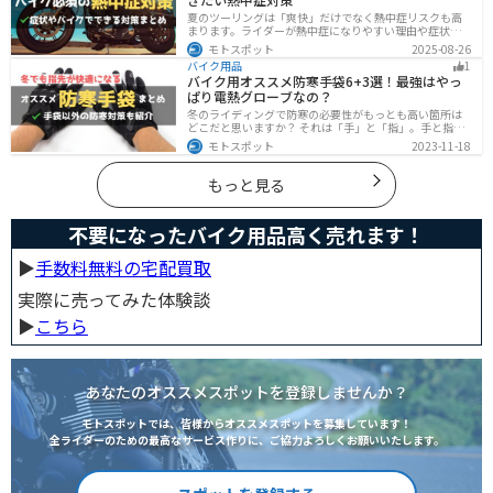
夏のツーリングは「爽快」だけでなく熱中症リスクも高
まります。ライダーが熱中症になりやすい理由や症状、
危険性、そして安全に楽しむための対策を徹底解説。夏
モトスポット
2025-08-26
用ウェア・水分補給・休憩ポイントの工夫など、猛暑で
バイク用品
1
も快適に走るコツを紹介します。
バイク用オススメ防寒手袋6+3選！最強はやっ
ぱり電熱グローブなの？
冬のライディングで防寒の必要性がもっとも高い箇所は
どこだと思いますか？ それは「手」と「指」。手と指が
冷えてしまうと、防寒ジャケットをいくら着込んでも寒
モトスポット
2023-11-18
さから逃れることはできません。そんな防寒の要となる
オススメ防寒手袋を紹介します。
もっと見る
不要になったバイク用品高く売れます！
▶︎
手数料無料の宅配買取
実際に売ってみた体験談
▶︎
こちら
あなたのオススメスポットを登録しませんか？
モトスポットでは、皆様からオススメスポットを募集しています！
全ライダーのための最高なサービス作りに、ご協力よろしくお願いいたします。