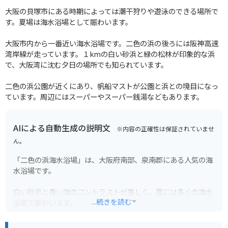
大阪の貝塚市にある時期によっては潮干狩りや遊泳のできる場所で
す。夏場は海水浴場として賑わいます。
大阪市内から一番近い海水浴場です。二色の浜の後ろには阪神高速
湾岸線が走っています。１kmの白い砂浜と緑の松林が印象的な浜
で、大阪湾に沈む夕日の場所でも知られています。
二色の浜公園が近くにあり、帆船マストが公園と浜との境目になっ
ています。周辺にはスーパーやスーパー銭湯などもあります。
AIによる自動生成の説明文
※内容の正確性は保証されていませ
ん。
「二色の浜海水浴場」は、大阪府南部、泉南郡にある人気の海
水浴場です。
白い砂浜と青い海のコントラストが美しく、夏には多くの海水
...続きを読む
浴客で賑わいます。
関西国際空港からも近く、飛行機の離着陸を間近に見ることが
できるのも魅力です。