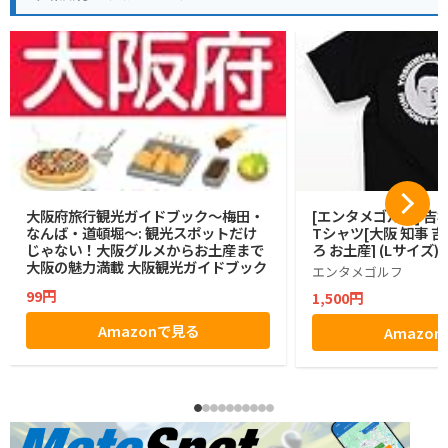
大阪府旅行観光ガイドブック〜梅田・
[エンタメゴルフ] 吉
なんば・道頓堀〜: 観光スポットだけ
Tシャツ[大阪 知事 吉
じゃない！大阪グルメからお土産まで
ろ お土産] (Lサイズ)
大阪の魅力満載 大阪観光ガイドブック
エンタメゴルフ
99円
1,500円
Amazonで見る
Amazo