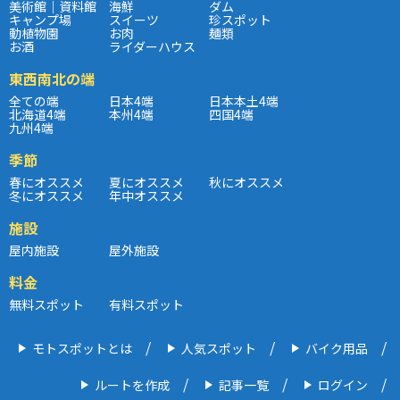
美術館｜資料館
海鮮
ダム
キャンプ場
スイーツ
珍スポット
動植物園
お肉
麺類
お酒
ライダーハウス
東西南北の端
全ての端
日本4端
日本本土4端
北海道4端
本州4端
四国4端
九州4端
季節
春にオススメ
夏にオススメ
秋にオススメ
冬にオススメ
年中オススメ
施設
屋内施設
屋外施設
料金
無料スポット
有料スポット
モトスポットとは
人気スポット
バイク用品
ルートを作成
記事一覧
ログイン