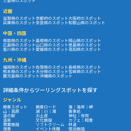
三重県のスポット
近畿
滋賀県のスポット
京都府のスポット
大阪府のスポット
兵庫県のスポット
奈良県のスポット
和歌山県のスポット
中国・四国
鳥取県のスポット
島根県のスポット
岡山県のスポット
広島県のスポット
山口県のスポット
徳島県のスポット
香川県のスポット
愛媛県のスポット
高知県のスポット
九州・沖縄
福岡県のスポット
佐賀県のスポット
長崎県のスポット
熊本県のスポット
大分県のスポット
宮崎県のスポット
鹿児島県のスポット
沖縄県のスポット
詳細条件からツーリングスポットを探す
ジャンル
絶景スポット
絶景ロード
海｜海岸｜岬
山｜高原
湖｜川｜滝
食事処
道の駅
お土産
神社｜寺院
温泉
文化施設
カフェ｜軽食
商業施設
ソフトクリーム
林道
夜景
イベント体験
宿泊施設