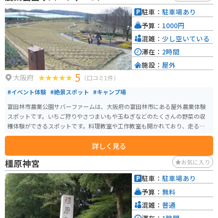
駐車：
駐車場あり
予算：
1000円
混雑：
少し空いている
滞在：
2時間
施設：
屋外
5
大阪府
（口コミ1件）
#イベント体験
#絶景スポット
#キャンプ場
富田林市農業公園サバーファームは、大阪府の富田林市にある屋外農業体験
スポットです。いちご狩りやさつまいもや玉ねぎなどのたくさんの野菜の収
穫体験ができるスポットです。料理教室や工作教室も開かれており、走るだ
けでなく、何か訪れたところの思い出を作りたいと言う方にオススメの場所
詳しく見る
です。
橿原神宮
お気に入り
駐車：
駐車場あり
予算：
無料
混雑：
普通