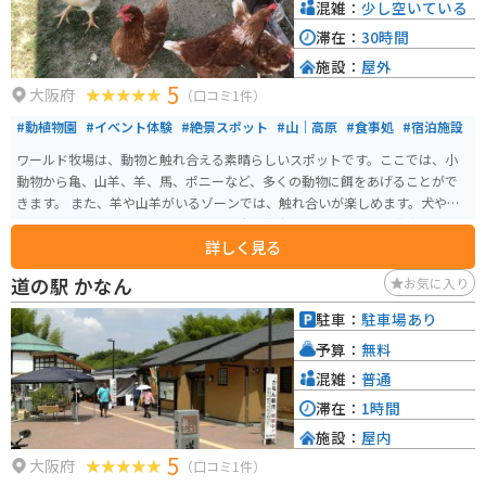
混雑：
少し空いている
滞在：
30時間
施設：
屋外
5
大阪府
（口コミ1件）
#動植物園
#イベント体験
#絶景スポット
#山｜高原
#食事処
#宿泊施設
ワールド牧場は、動物と触れ合える素晴らしいスポットです。ここでは、小
動物から亀、山羊、羊、馬、ポニーなど、多くの動物に餌をあげることがで
きます。 また、羊や山羊がいるゾーンでは、触れ合いが楽しめます。犬や猫
との触れ合いスペースもあり、さらに犬の散歩体験やウサギのお散歩体験も
詳しく見る
できます。自分のペットを連れて行くこともできますし、小さいですがドッ
グランもあるので、おすすめで。
道の駅 かなん
お気に入り
駐車：
駐車場あり
予算：
無料
混雑：
普通
滞在：
1時間
施設：
屋内
5
大阪府
（口コミ1件）