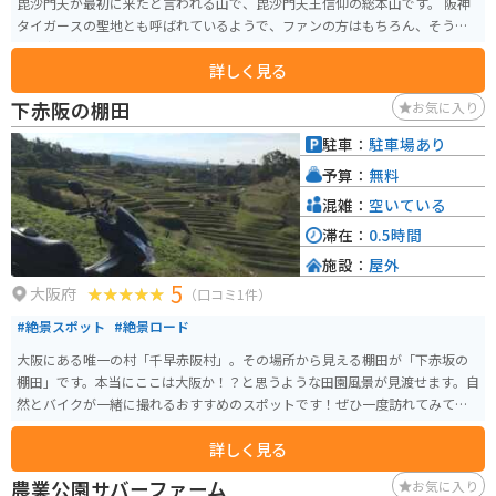
毘沙門天が最初に来たと言われる山で、毘沙門天王信仰の総本山です。 阪神
タイガースの聖地とも呼ばれているようで、ファンの方はもちろん、そうで
ない方も楽しめるスポットです。 山の上にあるので、景色も良いです。
詳しく見る
下赤阪の棚田
お気に入り
駐車：
駐車場あり
予算：
無料
混雑：
空いている
滞在：
0.5時間
施設：
屋外
5
大阪府
（口コミ1件）
#絶景スポット
#絶景ロード
大阪にある唯一の村「千早赤阪村」。その場所から見える棚田が「下赤坂の
棚田」です。本当にここは大阪か！？と思うような田園風景が見渡せます。自
然とバイクが一緒に撮れるおすすめのスポットです！ぜひ一度訪れてみてく
ださい！
詳しく見る
農業公園サバーファーム
お気に入り