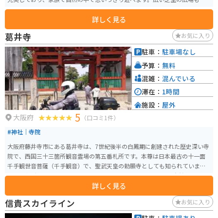
り、1日いても飽きずに楽しめます。
詳しく見る
葛井寺
お気に入り
駐車：
駐車場なし
予算：
無料
混雑：
混んでいる
滞在：
1時間
施設：
屋外
5
大阪府
（口コミ1件）
#神社｜寺院
大阪府藤井寺市にある葛井寺は、7世紀後半の白鳳期に創建された歴史深い寺
院で、西国三十三箇所観音霊場の第五番札所です。本尊は日本最古の十一面
千手観世音菩薩（千手観音）で、聖武天皇の勅願寺としても知られていま
す。 参拝時間は08:00から17:00までとなっており、四季折々の自然美を楽し
詳しく見る
むことができます。歴史と自然を感じながら、心穏やかな時間を過ごすこと
ができるでしょう。葛井寺は、精神的な癒しを求めるバイクツーリングの途
信貴スカイライン
お気に入り
中に立ち寄るのに最適なスポットです。藤の花が有名なお寺でその時期にな
ると藤棚がすごくきれいです。お寺の周りは古い町並みがあり散策するのも