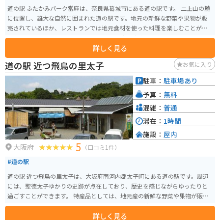
道の駅 ふたかみパーク當麻は、奈良県葛城市にある道の駅です。 二上山の麓
に位置し、雄大な自然に囲まれた道の駅です。地元の新鮮な野菜や果物が販
売されているほか、レストランでは地元食材を使った料理を楽しむことがで
きます。 バイクで訪れる場合、道の駅には広い駐車場が完備されているので
詳しく見る
安心です。二上山周辺は、ワインディングロードが続くので、ツーリングに
も最適なエリアです。 周辺には、當麻寺や石舞台古墳などの歴史的な観光ス
道の駅 近つ飛鳥の里太子
お気に入り
ポットも点在しています。道の駅 ふたかみパーク當麻は、観光の拠点として
も最適な場所です。 名産品としては、葛城市特産の「大和まな」や「富有
駐車：
駐車場あり
柿」などが人気です。
予算：
無料
混雑：
普通
滞在：
1時間
施設：
屋内
5
大阪府
（口コミ1件）
#道の駅
道の駅 近つ飛鳥の里太子は、大阪府南河内郡太子町にある道の駅です。周辺
には、聖徳太子ゆかりの史跡が点在しており、歴史を感じながらゆったりと
過ごすことができます。 特産品としては、地元産の新鮮な野菜や果物が販売
されています。また、レストランでは、地元産の食材を使った料理を楽しむ
詳しく見る
ことができます。 バイクで訪れる場合、道の駅には広い駐車場が完備されて