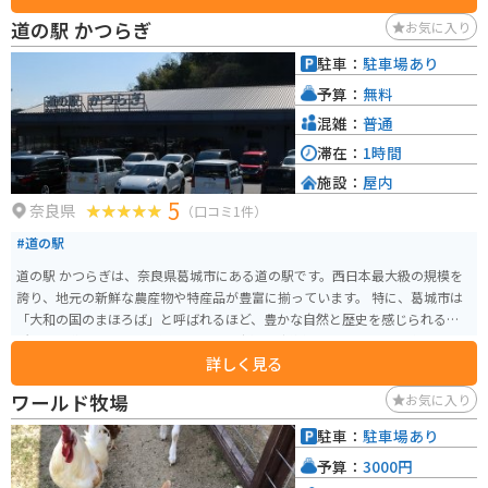
いるので安心です。周辺は、田園風景が広がる走りやすい道が多く、ツーリ
道の駅 かつらぎ
お気に入り
ングにも最適です。聖徳太子関連の史跡を巡るのもおすすめです。 太子町
は、聖徳太子が幼少期を過ごした地として知られており、関連する史跡が多
駐車：
駐車場あり
いです。道の駅からは、聖徳太子墓や叡福寺などが近く、歴史散策を楽しむ
予算：
無料
ことができます。また、周辺には、自然豊かな公園もあり、ゆっくりと過ご
すことができます。
混雑：
普通
滞在：
1時間
施設：
屋内
5
奈良県
（口コミ1件）
#道の駅
道の駅 かつらぎは、奈良県葛城市にある道の駅です。西日本最大級の規模を
誇り、地元の新鮮な農産物や特産品が豊富に揃っています。 特に、葛城市は
「大和の国のまほろば」と呼ばれるほど、豊かな自然と歴史を感じられる場
所です。道の駅 かつらぎでも、地元で採れた新鮮な野菜や果物、手作りの加
詳しく見る
工品などが販売されており、お土産探しにも最適です。レストランでは、地
元産の食材を使った料理を楽しむこともできます。 バイクで訪れる場合、道
ワールド牧場
お気に入り
の駅 かつらぎは広々とした駐車場が完備されているので、安心して駐車でき
ます。また、周辺には、二上山や當麻寺など、ツーリングに最適なスポットが
駐車：
駐車場あり
点在しています。道の駅で休憩を取りながら、奈良の自然と歴史を満喫して
予算：
3000円
みてはいかがでしょうか。