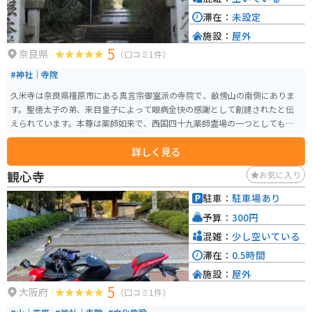
滞在：
未設定
施設：
屋外
5
奈良県
（口コミ1件）
#神社｜寺院
久米寺は奈良県橿原市にある真言宗御室派の寺院で、畝傍山の南側にありま
す。聖徳太子の弟、来目皇子によって眼病全快の感謝として創建されたと伝
えられています。本尊は薬師如来で、西国四十九薬師霊場の一つとしても知
られています。 久米寺は美しい自然に囲まれ、特に春には境内が色とりどり
詳しく見る
の花々で彩られます。また、久米寺には飛行中に娘に見とれて墜落した伝説
の久米仙人に関する話も残っており、歴史や伝説に興味がある人にとって魅
観心寺
お気に入り
力的なスポットです。
駐車：
駐車場あり
予算：
300円
混雑：
少し空いている
滞在：
0.5時間
施設：
屋外
5
大阪府
（口コミ1件）