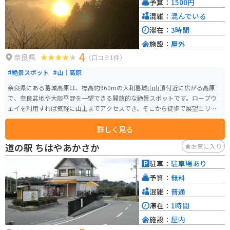
予算：
1500円
混雑：
混んでいる
滞在：
3時間
施設：
屋外
4
奈良県
（口コミ1件）
#絶景スポット
#山｜高原
奈良県にある葛城高原は、標高約960mの大和葛城山山頂付近に広がる高原
で、奈良盆地や大阪平野を一望できる開放的な絶景スポットです。ロープウ
ェイを利用すれば気軽に山上までアクセスでき、そこから徒歩で展望エリア
へ向かうと、360度のパノラマが楽しめます。春は「一目百万本」と称される
詳しく見る
ツツジが山一面を赤く染め、秋にはススキの大草原が広がるなど、四季ごと
に異なる景色が魅力です。 遊歩道や自然探究路も整備されており、ハイキン
道の駅 ちはやあかさか
お気に入り
グやのんびり散策にも最適。山頂にはロッジや売店もあり、景色を眺めなが
ら休憩できます。バイクの場合は麓まで快適にアクセスでき、駐車場もあるた
駐車：
駐車場あり
めツーリングの立ち寄りにも便利。ワインディングを楽しんだ後に、絶景と
予算：
無料
自然でリフレッシュできるスポットです。
混雑：
普通
滞在：
1時間
施設：
屋内