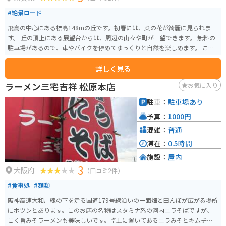
#絶景ロード
飛鳥の中心にある標高148mの丘です。初春には、菜の花が綺麗に見られま
す。 丘の頂上にある展望台からは、周辺の山々や町が一望できます。 無料の
駐車場があるので、車やバイクを停めてゆっくりと自然を楽しめます。 ここ
から高松塚古墳の方向に走っていくと、程よく角度がついたワイディングロ
詳しく見る
ードがあります。少し短いですが、ツーリングにはもってこいの場所です。
ラーメン三宅吉祥 松原本店
お気に入り
駐車：
駐車場あり
予算：
1000円
混雑：
普通
滞在：
0.5時間
施設：
屋内
3
大阪府
（口コミ2件）
#食事処
#麺類
阪神高速大和川線の下を走る国道179号線沿いの一面畑と田んぼが広がる場所
にポツンとあります。このお店の名物はスタミナ系の河内ニラそばですが、
こく旨みそラーメンも美味しいです。卓上に置いてあるニラみそとキムチを