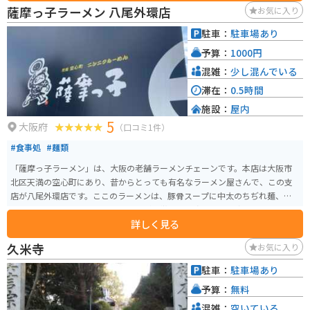
た。
薩摩っ子ラーメン 八尾外環店
お気に入り
駐車：
駐車場あり
予算：
1000円
混雑：
少し混んでいる
滞在：
0.5時間
施設：
屋内
5
大阪府
（口コミ1件）
#食事処
#麺類
「薩摩っ子ラーメン」は、大阪の老舗ラーメンチェーンです。本店は大阪市
北区天満の空心町にあり、昔からとっても有名なラーメン屋さんで、この支
店が八尾外環店です。ここのラーメンは、豚骨スープに中太のちぢれ麺、そ
してトロトロの豚バラチャーシューが特徴で、一度食べると癖になる味で
詳しく見る
す。お値段は少しお高めですが、値段だけのボリュームと味だと思います。駐
車場はそんなに広くありませんが、車が7〜8台ぐらいは停めれます。また、
久米寺
お気に入り
バイク専用の駐車スペースはありませんが、周囲には他の店舗等もありませ
んので、それなりに停めやすいと思います。
駐車：
駐車場あり
予算：
無料
混雑：
空いている