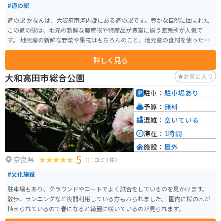
#道の駅
道の駅 かなんは、大阪府南河内郡にある道の駅です。豊かな自然に囲まれた
この道の駅は、地元の新鮮な農産物や特産品が豊富に揃う直売所が人気で
す。 地元産の新鮮な野菜や果物はもちろんのこと、地元産の食材を使った加
工品や、地元で人気のスイーツなども販売されています。 また、道の駅 かな
詳しく見る
んは、周辺に多くの観光スポットがあるのも魅力です。雄大な自然を楽しめ
る滝や渓谷、歴史を感じられる神社仏閣など、見どころ満載です。バイクで訪
大和高田市総合公園
お気に入り
れる場合は、周辺のワインディングロードを楽しむのもおすすめです。 道の
駅 かなんは、地元の魅力が詰まった道の駅です。ぜひ、観光の拠点として利
駐車：
駐車場あり
用してみてください。
予算：
無料
混雑：
空いている
滞在：
1時間
施設：
屋外
5
奈良県
（口コミ1件）
#文化施設
駐車場もあり、グラウンドやコートでよく試合をしているのを見かけます。
散歩、ランニングなど夜間利用している方もおられました。 園内に桜の木が
植えられているので春になると綺麗に咲いているのが見られます。