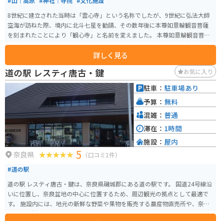
#山｜高原
#神社｜寺院
#文化施設
8世紀に建立された当時は「雲心寺」という名称でしたが、9世紀に弘法大師
空海が訪ねた際、境内に北斗七星を勧請、その数年後に本尊如意輪観音菩薩
を刻まれたことにより「観心寺」と名前を変えました。 本尊如意輪観音菩薩
は国宝とされています。南北朝時代の武将・楠木正成に縁のあるお寺で、駐
詳しく見る
車場に楠木公の雄々しい銅像が建てられています。 境内の木々は紅葉の時期
には紅葉スポットとして有名で、多くの方が紅葉狩りに集まります。 車で来
道の駅 レスティ唐古・鍵
お気に入り
られる方が多数、バイクで来られる方もそこそこいらっしゃいますが、徒歩
の方はバスの運行も乏しいので少なめです。バイクの方はお寺の前の道がツ
駐車：
駐車場あり
ーリングコースということで、ツーリングついでに立ち寄る方もいらっしゃ
予算：
無料
います。
混雑：
普通
滞在：
1時間
施設：
屋内
5
奈良県
（口コミ1件）
#道の駅
道の駅 レスティ唐古・鍵は、奈良県磯城郡にある道の駅です。 国道24号線沿
いに位置し、奈良盆地の中心に位置するため、周辺観光の拠点として最適で
す。 施設内には、地元の新鮮な野菜や果物を販売する農産物直売所や、奈良
県産の食材を使用したレストラン、お土産コーナーなどがあります。 また、