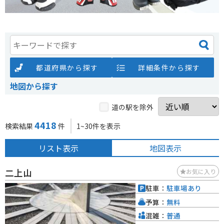
都道府県から探す
詳細条件から探す
地図から探す
道の駅を除外
4418
検索結果
件
1~30件を表示
リスト表示
地図表示
二上山
お気に入り
駐車：
駐車場あり
予算：
無料
混雑：
普通