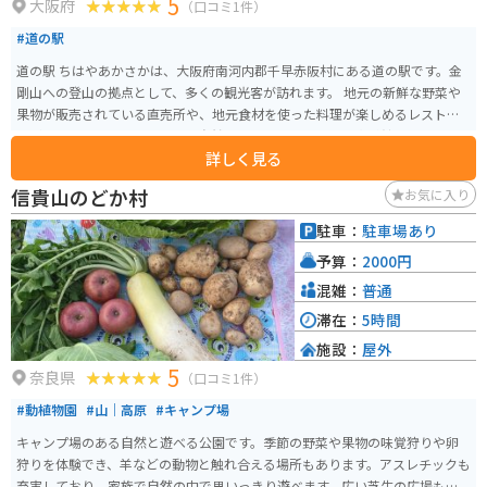
5
大阪府
（口コミ1件）
#道の駅
道の駅 ちはやあかさかは、大阪府南河内郡千早赤阪村にある道の駅です。金
剛山への登山の拠点として、多くの観光客が訪れます。 地元の新鮮な野菜や
果物が販売されている直売所や、地元食材を使った料理が楽しめるレストラ
ンがあります。また、金剛山の自然や歴史について学べる資料館もあります。
詳しく見る
バイクで訪れる場合は、道の駅に隣接する駐車場にバイク専用の駐輪スペー
スがあります。金剛山はワインディングロードが続くため、バイクでのツー
信貴山のどか村
お気に入り
リングにもおすすめです。ただし、山の上は気温が低くなるので、防寒対策
はしっかりとしていきましょう。 道の駅 ちはやあかさか周辺では、棚田や渓
駐車：
駐車場あり
谷など、自然豊かな景色を楽しむことができます。また、周辺には、南北朝時
予算：
2000円
代の武将・楠木正成ゆかりの歴史的な史跡も点在しています。
混雑：
普通
滞在：
5時間
施設：
屋外
5
奈良県
（口コミ1件）
#動植物園
#山｜高原
#キャンプ場
キャンプ場のある自然と遊べる公園です。季節の野菜や果物の味覚狩りや卵
狩りを体験でき、羊などの動物と触れ合える場所もあります。アスレチックも
充実しており、家族で自然の中で思いっきり遊べます。広い芝生の広場もあ