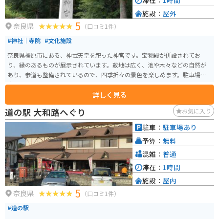
滞在：
1時間
施設：
屋外
5
奈良県
（口コミ1件）
#神社｜寺院
#文化施設
奈良県橿原市にある、神武天皇を祀った神宮です。宝物殿が併設されてお
り、縁のあるものが展示されています。敷地は広く、池や木々などの自然が
あり、参道も整備されているので、四季折々の景色を楽しめます。駐車場も
広いです。
詳しく見る
道の駅 大和路へぐり
お気に入り
駐車：
駐車場あり
予算：
無料
混雑：
普通
滞在：
1時間
施設：
屋内
5
奈良県
（口コミ1件）
#道の駅