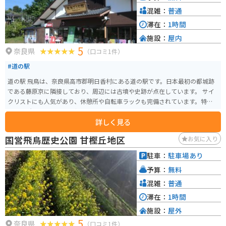
混雑：
普通
滞在：
1時間
施設：
屋内
5
奈良県
（口コミ1件）
#道の駅
道の駅 飛鳥は、奈良県高市郡明日香村にある道の駅です。日本最初の都城跡
である藤原京に隣接しており、周辺には古墳や史跡が点在しています。 サイ
クリストにも人気があり、休憩所や自転車ラックも完備されています。特産
品販売所では、地元産の新鮮な野菜や果物、お土産などが購入できます。 レ
詳しく見る
ストランでは、地元の食材を使った郷土料理や、古代米を使ったメニューな
どが楽しめます。おすすめは、古代米を使った「飛鳥鍋」です。 周辺には、
国営飛鳥歴史公園 甘樫丘地区
お気に入り
石舞台古墳や高松塚古墳など、歴史的な観光スポットがたくさんあります。レ
ンタサイクルも利用できるので、サイクリングで周辺を散策するのもおすす
駐車：
駐車場あり
めです。
予算：
無料
混雑：
普通
滞在：
1時間
施設：
屋外
5
奈良県
（口コミ1件）