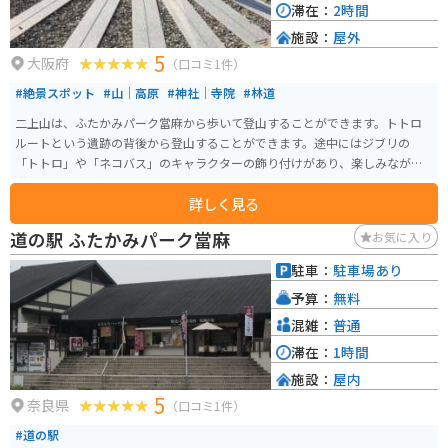
滞在：
2時間
施設：
屋外
5
大阪府
（口コミ1件）
#絶景スポット
#山｜高原
#神社｜寺院
#林道
二上山は、ふたかみパーク當麻から歩いて登山することができます。トトロ
ルートという遺跡の背後から登山することができます。途中にはジブリの
「トトロ」や「ネコバス」のキャラクターの飾り付けがあり、楽しみながら
登山することができます。 トトロルートは藪のトンネルがあり、そこを通っ
詳しく見る
て行くことができます。二上山には雄岳と雌岳があり、雌岳からは美しい景
色が見渡せます。初心者にもオススメの山です。
道の駅 ふたかみパーク當麻
お気に入り
駐車：
駐車場あり
予算：
無料
混雑：
普通
滞在：
1時間
施設：
屋内
5
奈良県
（口コミ1件）
#道の駅