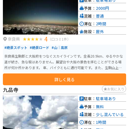
駐車：
駐車場あり
気持ち良いです。
予算：
2000円
混雑：
普通
滞在：
2時間
施設：
屋外
4
奈良県
（口コミ1件）
#絶景スポット
#絶景ロード
#山｜高原
奈良県生駒郡と大阪府をつなぐスカイラインです。全長20.9km、ゆるやかな
道が続き、急な坂はありません。展望台や大阪の景色を拝むことができる場
所が何か所かあります。 車、バイクともに通行可能です。また、生駒山上遊
園地があり家族連れの方も楽しむことができる場所です。途中、駐車場が数
詳しく見る
か所あります。夕方は混んでおり、駐車場は満車のこともよくあります。3月
～10月は24時まで、11から2月は23時までの営業となります。
九品寺
お気に入り
駐車：
駐車場あり
予算：
無料
混雑：
少し混んでいる
滞在：
1時間