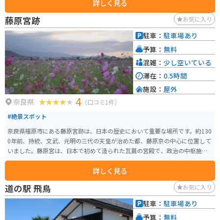
詳しく見る
併設されている唐古・鍵遺跡史跡公園は、弥生時代の大規模な環濠集落跡で
あり、歴史好きには必見です。 バイクで訪れる場合は、道の駅に隣接する無
藤原宮跡
お気に入り
料駐車場を利用できます。 周辺には、古墳や神社など、歴史的な観光スポッ
トが点在しているので、ツーリングの拠点としてもおすすめです。 【おすす
駐車：
駐車場あり
めポイント】 * 奈良県産の新鮮な野菜や果物が購入できる * 弥生時代の歴史
予算：
無料
に触れることができる * バイク駐車場が無料 【周辺情報】 * 唐古・鍵遺跡史
跡公園 * 石舞台古墳 * 當麻寺
混雑：
少し空いている
滞在：
0.5時間
施設：
屋外
4
奈良県
（口コミ1件）
#絶景スポット
奈良県橿原市にある藤原宮跡は、日本の歴史において重要な場所です。約130
0年前、持統、文武、元明の三代の天皇が治めた都、藤原京の中心に位置して
いました。藤原宮は、日本で初めて造られた瓦葺の宮殿で、政治の中枢施設
や天皇や皇后の住まいがあった場所です。現在は朱塗りの列柱が数か所再現
詳しく見る
されているのみですが、四季折々の花が植えられていて、春には菜の花と
桜、秋にはコスモスが楽しめます。 藤原宮の規模は東西約5.3km、南北約4.8
道の駅 飛鳥
お気に入り
kmに及び、天皇の住まいである内裏や、天皇が儀式や政治を行った大極殿跡
が残っています。現在の藤原宮跡は、広大な敷地に遺構が点在し、歴史的な
駐車：
駐車場あり
価値が高い場所として知られています。日本古代史の一端を感じ取ることが
予算：
無料
できます。