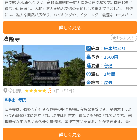
道の駅 大和路へぐりは、奈良県生駒郡平群町にある道の駅です。国道168号
線沿いに位置し、大和と河内を結ぶ交通の要衝として栄えてきました。 周辺
には、雄大な自然が広がり、ハイキングやサイクリングに最適なコースが整
備されています。道の駅には、地元の新鮮な農産物や特産品を販売する直売
詳しく見る
所や、地元食材を使った料理が味わえるレストランがあります。 バイクで訪
れる際は、広々とした駐車場があるので安心です。また、周辺には、信貴生
法隆寺
お気に入り
駒スカイラインなど、景色を楽しむことができるワインディングロードも多
いため、ツーリングの拠点としても最適です。 道の駅 大和路へぐり周辺に
駐車：
駐車場あり
は、歴史的な観光スポットも多く点在しています。特に、聖徳太子ゆかりの
予算：
1500円
寺院である信貴山朝護孫子寺は、迫力のある張子の虎で知られており、一見
の価値があります。
混雑：
普通
滞在：
1時間
施設：
屋外
5
奈良県
（口コミ1件）
#神社｜寺院
法隆寺は、数多く存在するお寺の中でも特に有名な場所です。聖徳太子によ
って西暦607年に建立され、現在は世界文化遺産にも登録されています。 飛
鳥時代以来の多くの仏像や建造物、美術工芸品を見ることができます。 最近
では「世界遺産法隆寺―1400年の歴史遺産を未来へ―プロジェクト」と称し
詳しく見る
てクラウドファンディングを実施し、1億5000万円を上まわる支援を得まし