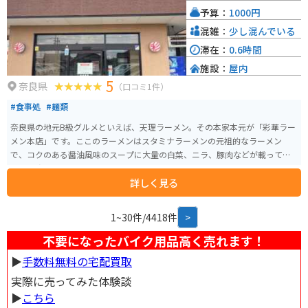
予算：
1000円
混雑：
少し混んでいる
滞在：
0.6時間
施設：
屋内
5
奈良県
（口コミ1件）
#食事処
#麺類
奈良県の地元B級グルメといえば、天理ラーメン。その本家本元が「彩華ラー
メン本店」です。ここのラーメンはスタミナラーメンの元祖的なラーメン
で、コクのある醤油風味のスープに大量の白菜、ニラ、豚肉などが載ってお
り、一度食べるとまた食べたくなるくせになる味わいです。テーブルにはラ
詳しく見る
ージャン、ニンニクが常備されており、お好みに合わせて味を調整出来ます。
1~30件/4418件
>
不要になったバイク用品高く売れます！
▶︎
手数料無料の宅配買取
実際に売ってみた体験談
▶︎
こちら