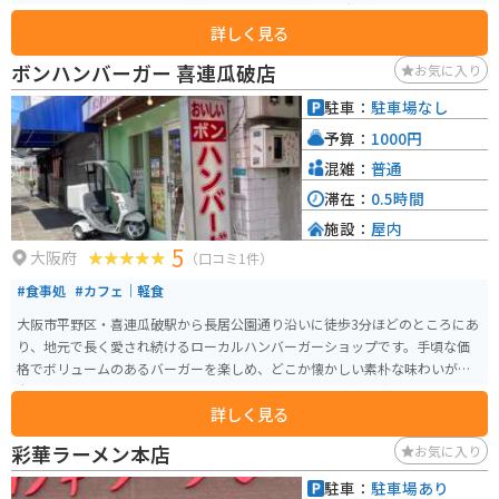
ラーメンに入れて食べるのが絶品の味です。中太のちぢれ麺、コクとニンニ
詳しく見る
ク風味が効いた濃いめのスープがやみつきになります。
ボンハンバーガー 喜連瓜破店
お気に入り
駐車：
駐車場なし
予算：
1000円
混雑：
普通
滞在：
0.5時間
施設：
屋内
5
大阪府
（口コミ1件）
#食事処
#カフェ｜軽食
大阪市平野区・喜連瓜破駅から長居公園通り沿いに徒歩3分ほどのところにあ
り、地元で長く愛され続けるローカルハンバーガーショップです。手頃な価
格でボリュームのあるバーガーを楽しめ、どこか懐かしい素朴な味わいが魅
力。看板メニューの「ボンバーガー」は、シンプルながら一度食べるとまた
詳しく見る
食べたくなると評判で、世代を問わず親しまれています。気軽に立ち寄れ
る“大阪の町の名店”です。
彩華ラーメン本店
お気に入り
駐車：
駐車場あり