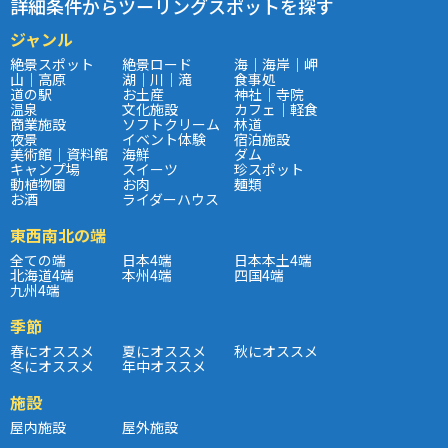
詳細条件からツーリングスポットを探す
ジャンル
絶景スポット
絶景ロード
海｜海岸｜岬
山｜高原
湖｜川｜滝
食事処
道の駅
お土産
神社｜寺院
温泉
文化施設
カフェ｜軽食
商業施設
ソフトクリーム
林道
夜景
イベント体験
宿泊施設
美術館｜資料館
海鮮
ダム
キャンプ場
スイーツ
珍スポット
動植物園
お肉
麺類
お酒
ライダーハウス
東西南北の端
全ての端
日本4端
日本本土4端
北海道4端
本州4端
四国4端
九州4端
季節
春にオススメ
夏にオススメ
秋にオススメ
冬にオススメ
年中オススメ
施設
屋内施設
屋外施設