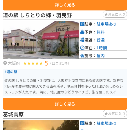
詳しく見る
道の駅 しらとりの郷・羽曳野
お気に入り
駐車：
駐車場あり
予算：
無料
混雑：
普通
滞在：
1時間
施設：
屋内
5
大阪府
（口コミ1件）
#道の駅
道の駅 しらとりの郷・羽曳野は、大阪府羽曳野市にある道の駅です。新鮮な
地元産の農産物が購入できる直売所や、地元食材を使った料理が楽しめるレ
ストランが人気です。 特に、地元産のぶどうやイチゴ、梨を使ったスイーツ
はおすすめです。バイクで訪れる際は、広々とした駐車場があるので安心で
詳しく見る
す。周辺には、世界遺産登録の古市古墳群や、誉田八幡宮など、歴史的な観光
スポットも点在しているので、ツーリングの拠点としても最適です。 道の駅
葛城高原
お気に入り
しらとりの郷・羽曳野で、地元の美味しいものを堪能したり、周辺の観光を
楽しんでみてはいかがでしょうか。
駐車：
駐車場あり