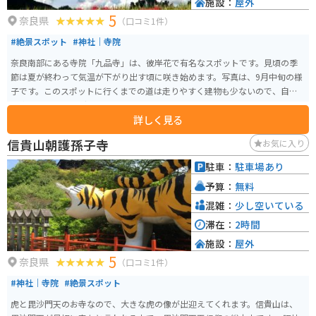
施設：
屋外
5
奈良県
（口コミ1件）
#絶景スポット
#神社｜寺院
奈良南部にある寺院「九品寺」は、彼岸花で有名なスポットです。見頃の季
節は夏が終わって気温が下がり出す頃に咲き始めます。写真は、9月中旬の様
子です。このスポットに行くまでの道は走りやすく建物も少ないので、自然
を楽しむツーリングには最適です。
詳しく見る
信貴山朝護孫子寺
お気に入り
駐車：
駐車場あり
予算：
無料
混雑：
少し空いている
滞在：
2時間
施設：
屋外
5
奈良県
（口コミ1件）
#神社｜寺院
#絶景スポット
虎と毘沙門天のお寺なので、大きな虎の像が出迎えてくれます。信貴山は、