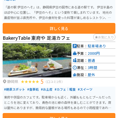
「道の駅 伊豆のへそ」は、静岡県伊豆の国市にある道の駅です。 伊豆半島の
ほぼ中心に位置し、「伊豆のへそ」という愛称で親しまれています。 地元の
農産物が並ぶ直売所や、伊豆の食材を使った料理が楽しめるレストラン、カ
フェなどがあります。 また、日帰り温泉施設「湯らっくす」も併設してお
詳しく見る
り、旅の疲れを癒すことができます。 バイクで訪れる場合、道の駅には広い
駐車場が完備されているので安心です。 伊豆半島をツーリングする際の休憩
BakeryTable 東府や 足湯カフェ
お気に入り
スポットとして最適です。 周辺には、世界遺産に登録された韮山反射炉や、
国の重要文化財に指定されている旧韮山代官屋敷など、歴史的な観光スポッ
駐車：
駐車場あり
トも点在しています。 伊豆半島の中心に位置しているので、観光の拠点とし
予算：
2000円
ても便利です。
混雑：
普通
滞在：
3時間
施設：
屋外
5
静岡県
（口コミ1件）
#絶景スポット
#食事処
#お土産
#カフェ｜軽食
#スイーツ
東府や併設のカフェです。駐車場からも近く、外観ももともとプールだった
ところを池に変えており、青色の池と緑の森林を楽しむことができます。席
は屋外にありますが、簡易的な屋根がある場所もあるので小雨程度であれば
屋外で楽しむことができます。 一番のおすすめポイントは足湯があるところ