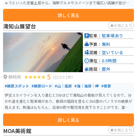
ゅうといった定番土産から、海鮮グルメやスイーツまで幅広い店舗が並び、
短時間でも熱海らしさを満喫できます。アーケードがあるため天候に左右さ
詳しく見る
れにくく、気軽に立ち寄れるのも魅力です。温泉街らしいレトロな雰囲気も
残り、散策するだけでも楽しめます。 駅近でアクセス抜群ですが、周辺は人
滝知山展望台
お気に入り
通りが多いためバイクは近隣の駐輪場や駐車場を利用するのがおすすめ。ツ
ーリングの合間に立ち寄り、グルメやお土産探しを楽しむのにぴったりのス
駐車：
駐車場あり
ポットです。
予算：
無料
混雑：
空いている
滞在：
0.5時間
施設：
屋外
5
静岡県
（口コミ1件）
#絶景スポット
#絶景ロード
#山｜高原
#海｜海岸｜岬
#夜景
伊豆スカイラインを入り進むと5分ほどで滝知山の看板が見えてくるので、分
かれ道を進むと駐車場があり、数段の階段を登ると360度のパノラマの絶景が
見えます。熱海はもちろん、沼津の町や駿河湾を見下ろすことができ、富士山
も遮るものなしに見ることができます。
詳しく見る
MOA美術館
お気に入り