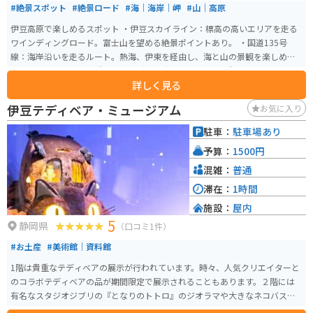
#絶景スポット
#絶景ロード
#海｜海岸｜岬
#山｜高原
伊豆高原で楽しめるスポット ・伊豆スカイライン：標高の高いエリアを走る
ワインディングロード。富士山を望める絶景ポイントあり。 ・国道135号
線：海岸沿いを走るルート。熱海、伊東を経由し、海と山の景観を楽しめ
る。 ・城ヶ崎海岸：溶岩の岸壁が広がる海岸。 ・門脇吊橋：高さ23m、長さ
詳しく見る
48mの吊橋。海を見下ろすスリル満点のスポット。 ・大室山：標高580mの
火山。リフトで山頂まで行ける、山頂から360度のパノラマビュー（相模湾、
伊豆テディベア・ミュージアム
お気に入り
伊豆七島、富士山など）、すり鉢状の地形と遊歩道があり、散策が楽しめ
る。 ・美術館：伊豆テディベア・ミュージアム：テディベアの展示、伊豆ガ
駐車：
駐車場あり
ラスと工芸美術館：ガラス工芸作品の展示。 ・カフェ・グルメ：地元食材を
予算：
1500円
使ったランチやスイーツが楽しめる、オーシャンビューのカフェが多く、海
を眺めながら過ごせる。 ・温泉：赤沢温泉郷：源泉かけ流しの温泉施設・高
混雑：
普通
原の湯：露天風呂から海を眺められる温泉。 上記の通り、伊豆高原には絶景
滞在：
1時間
スポット、ツーリング向けのルート、温泉、美術館、カフェなど、多様な楽
施設：
屋内
しみ方ができるスポットが揃っています。
5
静岡県
（口コミ1件）
#お土産
#美術館｜資料館
1階は貴重なテディベアの展示が行われています。時々、人気クリエイターと
のコラボテディベアの品が期間限定で展示されることもあります。２階には
有名なスタジオジブリの『となりのトトロ』のジオラマや大きなネコバスな
ど、作品にまつわる品が数多く展示されています。ネコバスには乗ることもで