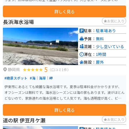
池が設置されておりとても綺麗です。他にも珍しい植物が植えられていまし
詳しく見る
た。売られているスイーツにはバナナが使われていてどれも美味しいです。
マスコットであるワニのお土産グッズも絶妙なデザインで欲しくなります。
長浜海水浴場
お気に入り
少し時間のある際の暇つぶしとしてピッタリな場所です。
駐車：
駐車場あり
予算：
無料
混雑：
少し空いている
滞在：
1時間
施設：
屋外
5
静岡県
（口コミ1件）
#絶景スポット
#海｜海岸｜岬
伊東市にあるとても綺麗な海水浴場です。夏季は駐車料金がかかりますが、
オフシーズンは無料です。海水浴シーズンには海の家もあります。波がほとん
どないので、家族連れの海水浴場として人気です。海も透明度が高く、ビー
チも白い砂でとても綺麗です。都心からのアクセスもしやすく、ゆっくりす
詳しく見る
るにはおすすめのビーチ。
道の駅 伊豆月ケ瀬
お気に入り