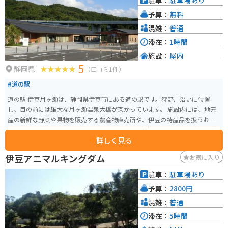
駐車：
駐車場あり
予算：
無料
混雑：
普通
滞在：
1時間
施設：
屋内
5
静岡県
（口コミ1件）
#道の駅
道の駅 伊豆月ヶ瀬は、静岡県伊豆市にある道の駅です。狩野川沿いに位置
し、目の前には雄大な月ヶ瀬温泉大橋が架かっています。 施設内には、地元
産の新鮮な野菜や果物を販売する農産物直売所や、伊豆の特産品を扱うお土
産コーナーがあります。 食事処では、地元産の食材を使った蕎麦や猪鍋など
詳しく見る
が楽しめます。 また、道の駅 伊豆月ヶ瀬は、バイクツーリングの拠点として
も人気があります。 周辺には、伊豆スカイラインや西伊豆スカイラインなど
伊豆アニマルキングダム
お気に入り
のワインディングロードがあり、多くのライダーが訪れます。道の駅には、
バイクスタンドや休憩スペースも用意されているので、ツーリングの休憩に
駐車：
駐車場あり
最適です。 伊豆月ヶ瀬は、温泉地としても知られており、日帰り温泉施設も
予算：
2800円
あります。 雄大な自然の中で、地元の美味しいものを味わったり、温泉で疲
れを癒したり、思い思いの時間を過ごすことができます。
混雑：
普通
滞在：
5時間