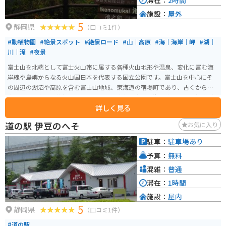
滞在：
2時間
施設：
屋外
5
静岡県
（口コミ1件）
#動植物園
#絶景スポット
#絶景ロード
#山｜高原
#海｜海岸｜岬
#湖｜
川｜滝
#夜景
富士山を北端として富士火山帯に属する各種火山地形や温泉、変化に富む海
岸線や島嶼からなる火山国日本を代表する国立公園です。富士山を中心にそ
の周辺の湖沼や高原を含む富士山地域、東海道の宿場町であり、古くから温
泉地として名高い箱根地域、天城連山と変化に富んだ海岸線、そして温泉が
詳しく見る
魅力の伊豆半島地域、今日でも火山活動が活発な島々を含む洋上の火山島か
らなる伊豆諸島地域の4地域に分けられます。いたるところから秀麗な富士山
道の駅 伊豆のへそ
お気に入り
が眺望でき、首都圏に近いこともあって、日本で来訪者が最も多い国立公園で
す。
駐車：
駐車場あり
予算：
無料
混雑：
普通
滞在：
1時間
施設：
屋内
5
静岡県
（口コミ1件）
#道の駅