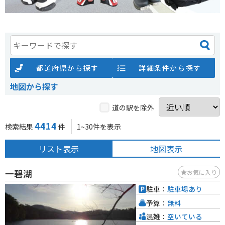
都道府県から探す
詳細条件から探す
地図から探す
道の駅を除外
4414
検索結果
件
1~30件を表示
リスト表示
地図表示
一碧湖
お気に入り
駐車：
駐車場あり
予算：
無料
混雑：
空いている