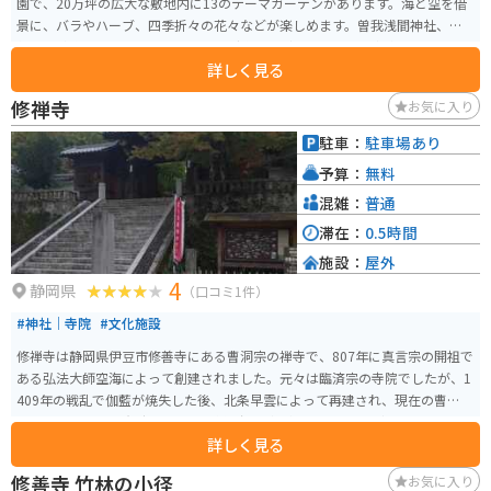
園で、20万坪の広大な敷地内に13のテーマガーデンがあります。海と空を借
景に、バラやハーブ、四季折々の花々などが楽しめます。曽我浅間神社、手
作り体験施設、カフェ、ショッピング施設などもあり、一日中楽しめます。
詳しく見る
特に5月上旬から6月中旬のバラのシーズンは必見です。また、「COEDA HOU
SE」という木造建築のカフェもあります。2015年に「優秀庭園賞」を受賞し
修禅寺
お気に入り
ています。
駐車：
駐車場あり
予算：
無料
混雑：
普通
滞在：
0.5時間
施設：
屋外
4
静岡県
（口コミ1件）
#神社｜寺院
#文化施設
修禅寺は静岡県伊豆市修善寺にある曹洞宗の禅寺で、807年に真言宗の開祖で
ある弘法大師空海によって創建されました。元々は臨済宗の寺院でしたが、1
409年の戦乱で伽藍が焼失した後、北条早雲によって再建され、現在の曹洞宗
になりました。鎌倉時代には二代将軍源頼家が幽閉されるなど、千二百年に
詳しく見る
わたる歴史の中で様々な物語が生まれました。 修禅寺は修正会や節分、頼家
まつりなど様々な仏事や祭事を行っています。東京からは約一時間、名古屋
修善寺 竹林の小径
お気に入り
からは約二時間の距離にあり、修善寺温泉街と合わせて訪れるのがおすすめ