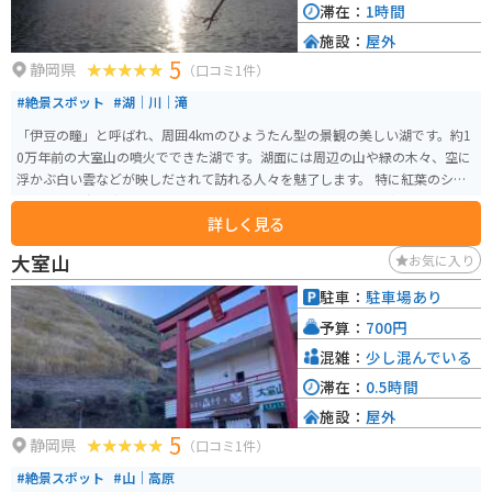
滞在：
1時間
施設：
屋外
5
静岡県
（口コミ1件）
#絶景スポット
#湖｜川｜滝
「伊豆の瞳」と呼ばれ、周囲4kmのひょうたん型の景観の美しい湖です。約1
0万年前の大室山の噴火でできた湖です。湖面には周辺の山や緑の木々、空に
浮かぶ白い雲などが映しだされて訪れる人々を魅了します。 特に紅葉のシー
ズンは真っ赤に染まった樹木が美しい湖を彩ります。水辺には珍しい植物を
詳しく見る
見ることができ、チョウジソウの群生は県内で唯一自生していると言われて
います。四季折々に違った景色が楽しめるため、旬の風景を求めて多くの人
大室山
お気に入り
が訪れます。 バス釣りでも有名です。近隣にはおしゃれなカフェもあり、ゆ
っくりと過ごせます。無料駐車場があります。
駐車：
駐車場あり
予算：
700円
混雑：
少し混んでいる
滞在：
0.5時間
施設：
屋外
5
静岡県
（口コミ1件）
#絶景スポット
#山｜高原