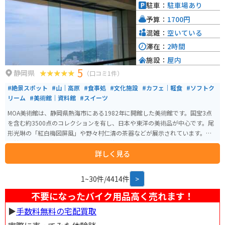
駐車：
駐車場あり
予算：
1700円
混雑：
空いている
滞在：
2時間
施設：
屋内
5
静岡県
（口コミ1件）
#絶景スポット
#山｜高原
#食事処
#文化施設
#カフェ｜軽食
#ソフトク
リーム
#美術館｜資料館
#スイーツ
MOA美術館は、静岡県熱海市にある1982年に開館した美術館です。国宝3点
を含む約3500点のコレクションを有し、日本や東洋の美術品が中心です。尾
形光琳の「紅白梅図屏風」や野々村仁清の茶器などが展示されています。美
術館内には、能楽堂や茶室もあり、伝統文化を堪能できます。 さらに、美し
詳しく見る
い庭園や展望台からは、熱海の海を一望でき、景色も楽しむことができます。
館内のレストランでは地元の食材を使用した料理が楽しめます。アクセスも
良好で、熱海駅から車で約10分の場所にあります。
1~30件/4414件
>
不要になったバイク用品高く売れます！
▶︎
手数料無料の宅配買取