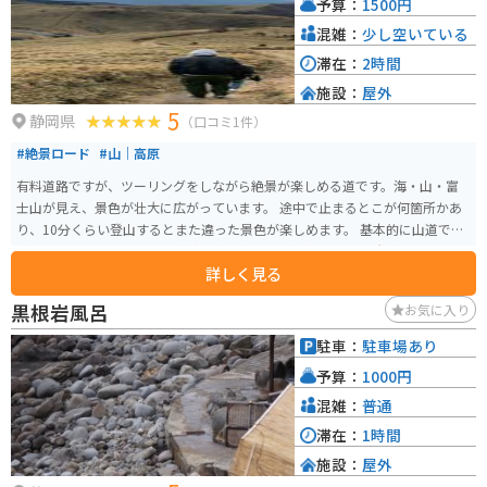
予算：
1500円
混雑：
少し空いている
滞在：
2時間
施設：
屋外
5
静岡県
（口コミ1件）
#絶景ロード
#山｜高原
有料道路ですが、ツーリングをしながら絶景が楽しめる道です。海・山・富
士山が見え、景色が壮大に広がっています。 途中で止まるとこが何箇所かあ
り、10分くらい登山するとまた違った景色が楽しめます。 基本的に山道です
が、開けてくるといい景色が続く道で富士山が一望できる場所が多くていい
詳しく見る
道です。温泉もあり寄り道もできます。
黒根岩風呂
お気に入り
駐車：
駐車場あり
予算：
1000円
混雑：
普通
滞在：
1時間
施設：
屋外