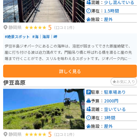
混雑：
少し混んでいる
滞在：
1.5時間
施設：
屋外
5
静岡県
（口コミ1件）
#絶景スポット
#海｜海岸｜岬
伊豆半島ジオパークにあるこの海岸は、溶岩が固まってできた断崖絶壁で、
崖に打ち付ける波は迫力満点です。門脇吊り橋と呼ばれる橋を渡ると崖の先
端まで行くことができ、スリルを味わえるスポットです。ジオパーク内にある
ので、周辺の自然も楽しめます。
詳しく見る
伊豆高原
お気に入り
駐車：
駐車場あり
予算：
2000円
混雑：
空いている
滞在：
3時間
施設：
屋外
5
静岡県
（口コミ1件）