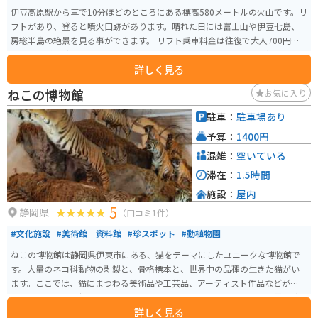
伊豆高原駅から車で10分ほどのところにある標高580メートルの火山です。リ
フトがあり、登ると噴火口跡があります。晴れた日には富士山や伊豆七島、
房総半島の絶景を見る事ができます。 リフト乗車料金は往復で大人700円、
小人（4歳以上）350円です。天候によっては運行していない場合があるので
詳しく見る
事前にwebサイトで確認しておくと良いです。自家用車500台は駐車できる大
きな駐車場があります。
ねこの博物館
お気に入り
駐車：
駐車場あり
予算：
1400円
混雑：
空いている
滞在：
1.5時間
施設：
屋内
5
静岡県
（口コミ1件）
#文化施設
#美術館｜資料館
#珍スポット
#動植物園
ねこの博物館は静岡県伊東市にある、猫をテーマにしたユニークな博物館で
す。大量のネコ科動物の剥製と、骨格標本と、世界中の品種の生きた猫がい
ます。ここでは、猫にまつわる美術品や工芸品、アーティスト作品などが展
示されており、猫好きにはたまらない空間となっています。また、世界の珍
詳しく見る
しい猫やかわいい猫と触れ合うことができるふれあいコーナーもあり、約20