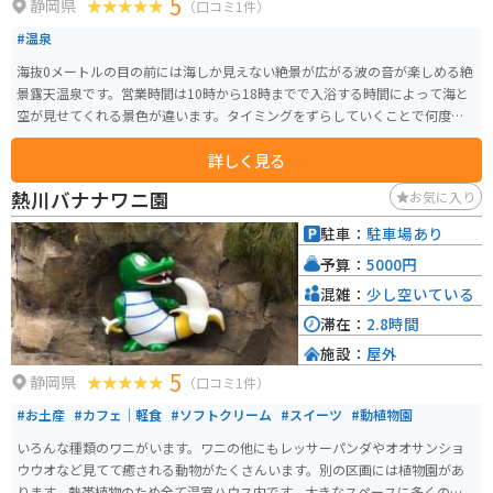
5
静岡県
（口コミ1件）
#温泉
海抜0メートルの目の前には海しか見えない絶景が広がる波の音が楽しめる絶
景露天温泉です。営業時間は10時から18時までで入浴する時間によって海と
空が見せてくれる景色が違います。タイミングをずらしていくことで何度も
楽しめるスポットとなっています。
詳しく見る
熱川バナナワニ園
お気に入り
駐車：
駐車場あり
予算：
5000円
混雑：
少し空いている
滞在：
2.8時間
施設：
屋外
5
静岡県
（口コミ1件）
#お土産
#カフェ｜軽食
#ソフトクリーム
#スイーツ
#動植物園
いろんな種類のワニがいます。ワニの他にもレッサーパンダやオオサンショ
ウウオなど見てて癒される動物がたくさんいます。別の区画には植物園があ
ります、熱帯植物のため全て温室ハウス内です。大きなスペースに多くのハス