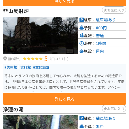
詳しく見る
です。足湯に入りながらティータイムやランチを楽しむことができます。
韮山反射炉
お気に入り
駐車：
駐車場あり
予算：
800円
混雑：
普通
滞在：
1時間
施設：
屋内
5
静岡県
（口コミ1件）
#美術館｜資料館
#文化施設
幕末にオランダの技術を応用して作られた、大砲を製造するための鋳造炉で
す。「明治日本の産業革命遺産」として、世界遺産登録もされています。実際
に稼働した反射炉としては、国内で唯一の現存物となっています。アヘン戦
争をきっかけに、海上防衛のために大砲を製作する必要に迫られ、この反射
詳しく見る
炉が建築されました。
浄蓮の滝
お気に入り
駐車：
駐車場あり
予算：
無料