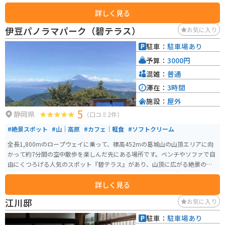
農産物直売所、伊豆ならではの海産物やお土産が揃う物産館、そして天城の
詳しく見る
清流で育ったわさびや猪肉を使った料理が味わえる食事処があります。名物
の「猪鍋うどん」は、寒い季節にぴったりで、バイクツーリングで冷えた体
伊豆パノラマパーク（碧テラス）
お気に入り
を温めてくれます。 周辺には、石川さゆりさんのヒット曲で知られる「天城
トンネル」や、全長4kmにも及ぶ遊歩道が整備された「浄蓮の滝」など、観
駐車：
駐車場あり
光スポットも充実しています。道の駅には、これらの観光スポットや周辺の
予算：
3000円
道路情報などを案内してくれる観光案内所もあり、ツーリングの休憩にも最
適です。 バイクで訪れる際は、天城越えのワインディングロードは急カーブ
混雑：
普通
やアップダウンが続くので、走行には注意が必要です。駐車場は広く、バイ
滞在：
3時間
ク専用のスペースも確保されています。
施設：
屋外
5
静岡県
（口コミ2件）
#絶景スポット
#山｜高原
#カフェ｜軽食
#ソフトクリーム
全長1,800mのロープウェイに乗って、標高452mの葛城山の山頂エリアに向
かって約7分間の空中散歩を楽しんだ先にある場所です。ベンチやソファで自
由にくつろげる人気のスポット『碧テラス』があり、山頂に広がる絶景のオ
ープンテラスでコーヒーを片手に、富士山や三島、沼津などの街並みを一望
詳しく見る
できます。他にもフードやドリンクを味わいながら、ふかふかのマットでリ
ラックスできる完全予約制のプライベートラウンジやのんびりと過ごせる足
江川邸
お気に入り
湯など見どころがたくさんあります。
駐車：
駐車場あり