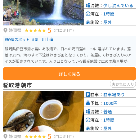
混雑：
少し混んでいる
滞在：
1時間
施設：
屋外
5
静岡県
（口コミ1件）
#絶景スポット
#湖｜川｜滝
静岡県伊豆市湯ヶ島にある滝で、日本の滝百選の一つに選ばれています。落
差は25m、滝のすぐ下流はわさび田となっており、茶屋にてわさび入りのア
イスが販売されています。入り口となっている観光施設は広めの駐車場があ
り、食事もできます。お土産はわさびを使用した加工品や地酒など名産品が
詳しく見る
多数あります。
稲取港 朝市
お気に入り
駐車：
駐車場あり
予算：
1000円
混雑：
普通
滞在：
1時間
施設：
屋外
5
静岡県
（口コミ1件）