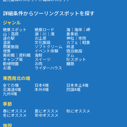
詳細条件からツーリングスポットを探す
ジャンル
絶景スポット
絶景ロード
海｜海岸｜岬
山｜高原
湖｜川｜滝
食事処
道の駅
お土産
神社｜寺院
温泉
文化施設
カフェ｜軽食
商業施設
ソフトクリーム
林道
夜景
イベント体験
宿泊施設
美術館｜資料館
海鮮
ダム
キャンプ場
スイーツ
珍スポット
動植物園
お肉
麺類
お酒
ライダーハウス
東西南北の端
全ての端
日本4端
日本本土4端
北海道4端
本州4端
四国4端
九州4端
季節
春にオススメ
夏にオススメ
秋にオススメ
冬にオススメ
年中オススメ
施設