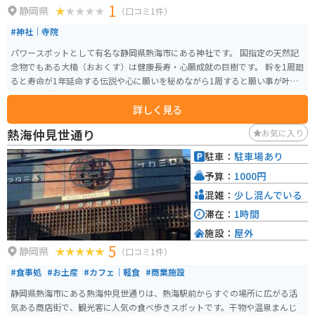
1
静岡県
（口コミ1件）
#神社｜寺院
パワースポットとして有名な静岡県熱海市にある神社です。 国指定の天然記
念物でもある大楠（おおくす）は健康長寿・心願成就の巨樹です。 幹を1周廻
ると寿命が1年延命する伝説や心に願いを秘めながら1周すると願い事が叶う
という伝説もあります。 バイク用の駐車場を係員に案内されますが、来宮神
詳しく見る
社向かって手前で左折し100m以上登った傾斜地で出入りがしずらく止めにく
い駐車場です。 はっきり言ってバイク乗りの気持ちをわかってない方が決め
熱海仲見世通り
お気に入り
たような路面も整備されていない駐車場で最悪です。 神社はパワースポット
として良いと思いましたが、駐車場がとても止めずらく台数も少ないのでツ
駐車：
駐車場あり
ーリングで訪れるのは取り回し技術のある方にオススメします。 初心者や経
予算：
1000円
験が少ない方だと立ちゴケの心配がつきまとう場所になっています。ご注意
ください。
混雑：
少し混んでいる
滞在：
1時間
施設：
屋外
5
静岡県
（口コミ1件）
#食事処
#お土産
#カフェ｜軽食
#商業施設
静岡県熱海市にある熱海仲見世通りは、熱海駅前からすぐの場所に広がる活
気ある商店街で、観光客に人気の食べ歩きスポットです。干物や温泉まんじ