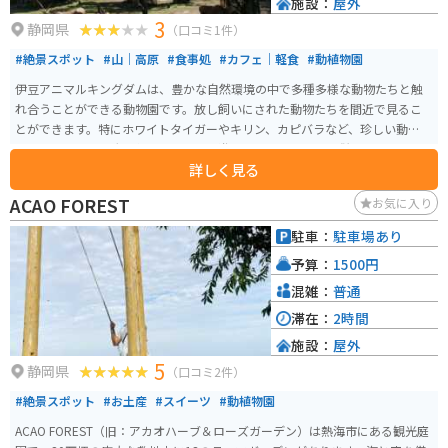
施設：
屋外
3
静岡県
（口コミ1件）
#絶景スポット
#山｜高原
#食事処
#カフェ｜軽食
#動植物園
伊豆アニマルキングダムは、豊かな自然環境の中で多種多様な動物たちと触
れ合うことができる動物園です。放し飼いにされた動物たちを間近で見るこ
とができます。特にホワイトタイガーやキリン、カピバラなど、珍しい動物た
ちとのふれあいは大人気です。また、遊園地やレストランも併設されてお
詳しく見る
り、1人でもグループでも一日中楽しむことが可能です。伊豆稲取温泉の高台
にあるので、天気が良い日には太平洋に浮かぶ伊豆七島を一望できるので、
ACAO FOREST
お気に入り
景色も楽しめるレジャー施設です。
駐車：
駐車場あり
予算：
1500円
混雑：
普通
滞在：
2時間
施設：
屋外
5
静岡県
（口コミ2件）
#絶景スポット
#お土産
#スイーツ
#動植物園
ACAO FOREST（旧：アカオハーブ＆ローズガーデン）は熱海市にある観光庭