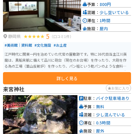
予算：
800円
混雑：
少し空いている
滞在：
1時間
施設：
屋内
5
静岡県
（口コミ1件）
#美術館｜資料館
#文化施設
#お土産
江戸時代に関東一円を治めていた代官の屋敷跡です。特に36代目当主江川英
龍は、黒船来航に備えて品川に砲台（現在のお台場）を作ったり、大砲を作
る為の工場（韮山反射炉）を作ったり、パン祖という乾パンのような食料を
発明したりとかなりの才人だったようです。この場所には幕末の雰囲気が残
詳しく見る
っており、歴史ドラマのロケ地としても使われています。
来宮神社
お気に入り
駐車：
バイク駐車場あり
予算：
無料
混雑：
少し混んでいる
滞在：
0.5時間
施設：
屋外