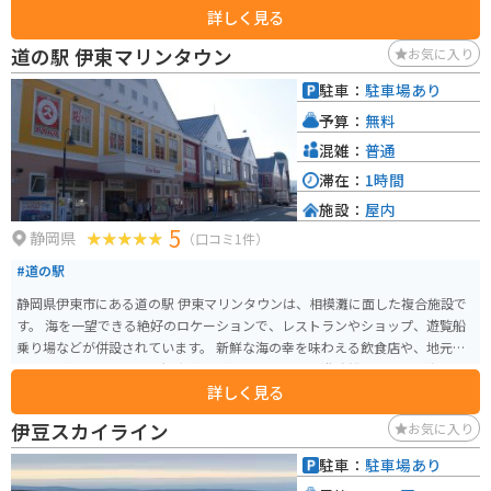
詳しく見る
き、思わず童心に帰れます。ショップではオリジナルテディベアが作れるワー
クショップも開催されており、お土産にも最適です。
道の駅 伊東マリンタウン
お気に入り
駐車：
駐車場あり
予算：
無料
混雑：
普通
滞在：
1時間
施設：
屋内
5
静岡県
（口コミ1件）
#道の駅
静岡県伊東市にある道の駅 伊東マリンタウンは、相模灘に面した複合施設で
す。 海を一望できる絶好のロケーションで、レストランやショップ、遊覧船
乗り場などが併設されています。 新鮮な海の幸を味わえる飲食店や、地元の
特産品を扱うショップは観光客に人気です。 また、遊覧船に乗れば、海上か
詳しく見る
ら伊東の街並みや伊豆大島などを眺めることができます。 バイクで訪れる場
合は、道の駅に隣接する無料駐車場が利用できます。 周辺には、城ヶ崎海岸
伊豆スカイライン
お気に入り
や大室山など、風光明媚な観光スポットも点在しており、ツーリングの拠点
としても最適です。 伊東マリンタウンは、海と山の幸を満喫できる、魅力的
駐車：
駐車場あり
な観光スポットと言えるでしょう。