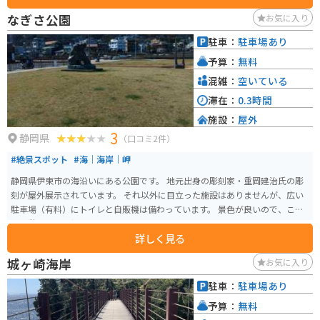
種類・40匹の猫と直接交流できます。2階には猫神社があり、猫おみくじを引
なぎさ公園
お気に入り
くことができます。 伊豆高原駅からアクセスしやすく、開館時間は9:00から1
7:00までとなっています。猫とのふれあいだけでなく、猫に関する貴重な展
駐車：
駐車場あり
示を通して、猫の文化や歴史を深く知ることができます。猫グッズのショップ
予算：
無料
も館内にあります。
混雑：
空いている
滞在：
0.3時間
施設：
屋外
3
静岡県
（口コミ2件）
#絶景スポット
#海｜海岸｜岬
静岡県伊東市の海沿いにある公園です。 地元出身の彫刻家・重岡建治氏の彫
刻が屋外展示されています。 それ以外に目立った施設はありませんが、広い
駐車場（有料）にトイレと自販機は備わっています。 景色が良いので、ここ
で休憩すると気持ち良いでしょう。
詳しく見る
城ヶ崎海岸
お気に入り
駐車：
駐車場あり
予算：
無料