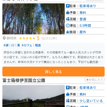
です。
駐車：
駐車場あり
予算：
無料
混雑：
普通
滞在：
0.5時間
施設：
屋外
5
静岡県
（口コミ1件）
#湖｜川｜滝
#カフェ｜軽食
伊豆の小京都と言われる修善寺、その修善寺でも一番の人気スポットが竹林
の小径です。川沿いの小径が竹林で、もちろん無料です。町自体は大きくあり
ませんが、昨年の大河ドラマで舞台になったこともあり、平日でも観光客が
ちらほらといます。周辺は寺社めぐりだけでなく、日帰り温泉、足湯、美味
詳しく見る
しいお蕎麦などがあります。
富士箱根伊豆国立公園
お気に入り
駐車：
駐車場あり
予算：
無料
混雑：
少し空いている