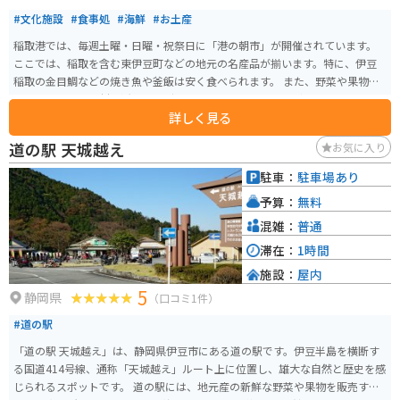
#文化施設
#食事処
#海鮮
#お土産
稲取港では、毎週土曜・日曜・祝祭日に「港の朝市」が開催されています。
ここでは、稲取を含む東伊豆町などの地元の名産品が揃います。特に、伊豆
稲取の金目鯛などの焼き魚や釜飯は安く食べられます。 また、野菜や果物の
農産物、地元の素材を活かしたデザートやハンドメイドなどの小物も多数販
詳しく見る
売されています。開催時間は8:00〜12:00で、あら汁などは無料で提供されて
います。
道の駅 天城越え
お気に入り
駐車：
駐車場あり
予算：
無料
混雑：
普通
滞在：
1時間
施設：
屋内
5
静岡県
（口コミ1件）
#道の駅
「道の駅 天城越え」は、静岡県伊豆市にある道の駅です。伊豆半島を横断す
る国道414号線、通称「天城越え」ルート上に位置し、雄大な自然と歴史を感
じられるスポットです。 道の駅には、地元産の新鮮な野菜や果物を販売する