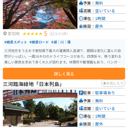
予算：
無料
混雑：
空いている
滞在：
1時間
施設：
屋外
5
愛知県
（口コミ1件）
#絶景スポット
#絶景ロード
#湖｜川｜滝
三河地方をうるおす愛知県下最大の灌漑用人造湖で、周囲は変化に富んだ自
然がいっぱい。一周16キロのドライブコースがあり、四季折々、移り変わる
美しい景色を求めて多くの人が訪れます。休憩所や散策路もあり、バンガロ
ー村やキャンプ場も備わっています。貸しボートで湖水にのんびり浮かんだ
詳しく見る
り、ルアーフィッシングを楽しめます。
三河臨海緑地「日本列島」
お気に入り
駐車：
駐車場あり
予算：
無料
混雑：
空いている
滞在：
1時間
施設：
屋外