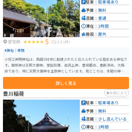
駐車：
駐車場あり
予算：
無料
混雑：
普通
滞在：
1時間
施設：
屋外
5
愛知県
（口コミ1件）
#神社｜寺院
小垣江神明神社は、西暦588年に創建されたと伝えられている歴史ある神社で
す。御祭神は天照大御神、誉田別尊、迦具土神、豊受姫命、豊斟渟命、大縣
命であり、特に天照大御神を主祭神としています。見どころは、本殿の神明
造りや刈谷市天然記念物に指定されている親子松などです。毎月1日や特定の
詳しく見る
祭日には「朔日参り」が行われ、多くの参拝者が訪れます。 季節ごとに異な
るデザインの御朱印が人気で、特に「食べ物と動物」をテーマにした月替わ
豊川稲荷
お気に入り
りの御朱印は、参拝の楽しみの一つとなっています。神社はパワースポット
としても知られており、参拝を通じて心身の浄化やご利益を求める人々が多
駐車：
駐車場あり
く訪れます。アクセスも良く、観光の合間に訪れるのにも便利な場所です。静
予算：
無料
かな境内でゆっくりと過ごし、歴史と自然のエネルギーを感じることができ
る小垣江神明神社は、愛知県を訪れる際にぜひ立ち寄りたいスポットです。
混雑：
少し混んでいる
滞在：
1時間