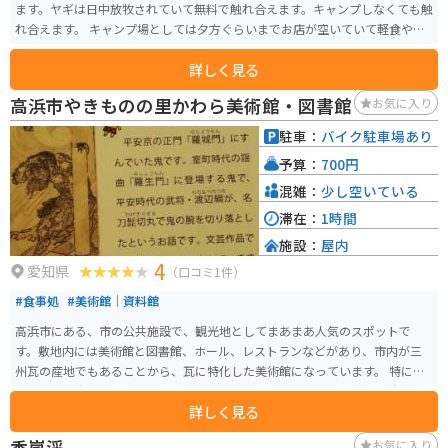
ます。ヤギは日中放牧されていて無料で触れ合えます。キャンプしなくても触
れ合えます。 キャンプ場としては夕方ぐらいまでお店が空いていて軽食や薪
などのキャンプ用品があります。キャンプサイトまで乗り入れ可能です。 冬
詳しく見る
場は氷点下まで行くので、冬装備に不安のある方は春〜秋（３〜１０月）に
行くのをおすすめします。 キャンプを団体使用する場合はキャンプ場設置の
高浜市やきものの里かわら美術館・図書館
お気に入り
電源使用可能です。 立地的には近くにコンビニなどのお店はないです。携帯
の電波は届きます。
駐車：
バイク駐車場あり
予算：
700円
混雑：
少し空いている
滞在：
1時間
施設：
屋内
4
愛知県
（口コミ1件）
#食事処
#美術館｜資料館
高浜市にある、市の公共施設で、観光地としてまあまあ人気のスポットで
す。敷地内には美術館と図書館、ホール、レストランなどがあり、市内が三
州瓦の産地でもあることから、瓦に特化した美術館になっています。 特に常
設展は瓦で奈良時代から歴史がわかるようになっています。 バイクは自転車
詳しく見る
と共有の駐車場になっています。車の駐車場が美術館に一番近いところが少
ないのですが、第２、第３駐車場もあります。
香嵐渓
お気に入り