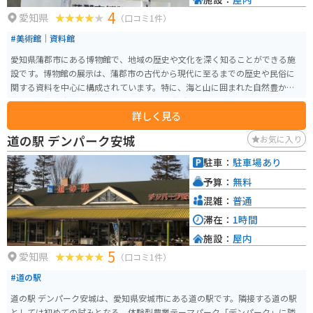
4
愛知県
（口コミ1件）
#美術館｜資料館
愛知県蒲郡市にある博物館で、地域の歴史や文化を深く知ることができる施
設です。博物館の展示は、蒲郡市の古代から現代に至るまでの歴史や民俗に
関する資料を中心に構成されています。特に、海と山に囲まれた自然豊かな
蒲郡の特徴を生かした展示が多く、地域の生活や文化を学ぶことができま
詳しく見る
す。 敷地内にはSLが展示されていて、博物館としては珍しいです。そのせい
か、鉄道の企画展が多いようです。ここの売りは江戸、明治の灯火具で約８
道の駅 デンパーク安城
お気に入り
００点を収蔵しています。また、博物館内には市民やグループの作品展示が
できるギャラリーもあり、地元の芸術活動や文化の発信にも力を入れていま
駐車：
駐車場あり
す。定期的に開催される特別展やワークショップも人気です。
予算：
無料
混雑：
普通
滞在：
1時間
施設：
屋内
5
愛知県
（口コミ1件）
#道の駅
道の駅 デンパーク安城は、愛知県安城市にある道の駅です。隣接する道の駅
としては初めての試みとなる、体験型農業テーマパーク「デンパーク」に隣