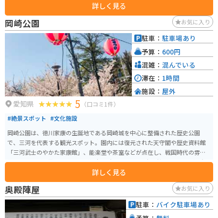
詳しく見る
「藤川宿資料館」や、本陣の表門を移築した「大橋屋」などがあります。 バ
イクで訪れる場合は、道の駅に隣接する無料駐車場が利用できます。ツーリ
岡崎公園
お気に入り
ングの休憩地点として最適です。 地元の特産品としては、八丁味噌や五平餅
などが有名です。道の駅内の販売所で購入することができます。
駐車：
駐車場あり
予算：
600円
混雑：
混んでいる
滞在：
1時間
施設：
屋外
5
愛知県
（口コミ1件）
#絶景スポット
#文化施設
岡崎公園は、徳川家康の生誕地である岡崎城を中心に整備された歴史公園
で、三河を代表する観光スポット。園内には復元された天守閣や歴史資料館
「三河武士のやかた家康館」、能楽堂や茶室などが点在し、戦国時代の雰囲
気を感じながら散策できるのが魅力。 春には約1700本の桜が咲き誇る名所と
詳しく見る
して知られ、夜桜ライトアップやイベントも楽しめる。敷地は広く緑も多い
ため、のんびりとした観光にも最適。駐車場が整備されておりバイクでもア
奥殿陣屋
お気に入り
クセスしやすく、ツーリング途中の立ち寄りスポットとしてもおすすめ。
駐車：
バイク駐車場あり
予算：
無料