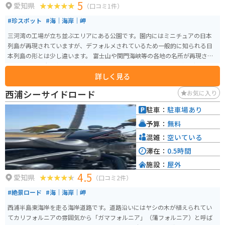
5
愛知県
（口コミ1件）
#珍スポット
#海｜海岸｜岬
三河湾の工場が立ち並ぶエリアにある公園です。園内にはミニチュアの日本
列島が再現されていますが、デフォルメされているため一般的に知られる日
本列島の形とは少し違います。 富士山や関門海峡等の各地の名所が再現され
ています。壮大な名前ですが、なかなかのB級スポットで、人も車も少ないの
詳しく見る
で静かに過ごすことができます。話のネタには面白い場所です。
西浦シーサイドロード
お気に入り
駐車：
駐車場あり
予算：
無料
混雑：
空いている
滞在：
0.5時間
施設：
屋外
4.5
愛知県
（口コミ2件）
#絶景ロード
#海｜海岸｜岬
西浦半島東海岸を走る海岸道路です。道路沿いにはヤシの木が植えられてい
てカリフォルニアの雰囲気から「ガマフォルニア」（蒲フォルニア）と呼ば