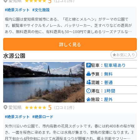
5
愛知県
（口コミ1件）
#絶景スポット
#文化施設
堀内公園は愛知県安城市にある、「花と緑とメルヘン」がテーマの公園で
す。観覧車やサイクルモノレール、バッテリーカー、芝すべりなどの遊具が
あり、無料遊具の他に、有料遊具も50〜100円で楽しめるリーズナブルな遊
具が豊富にあります。子ども向けの小さな遊園地ですが、春になると川沿い
詳しく見る
に桜が咲き、老若男女楽しめるお花見スポットです。豊かな自然が存分に楽し
める公園で、安城市の南東部、名鉄西尾線「堀内公園駅」で下車してすぐの
水源公園
お気に入り
場所に位置しています。駐車場も400台ほどあります。
駐車：
駐車場あり
予算：
無料
混雑：
普通
滞在：
1時間
施設：
屋外
5
愛知県
（口コミ1件）
#絶景スポット
#絶景ロード
矢作川沿いの公園で、市内有数の花見スポットです。春には約400本の桜が咲
き、一面を桜色に染めます。冬には水鳥が集まり、野鳥の宝庫になります。3
月下旬から4月中旬にかけて水源桜まつりが開催され、郷土芸能やフリーマー