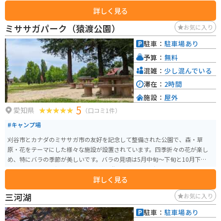
た手打ち蕎麦や、五平餅などの郷土料理です。また、季節の花々や緑が美し
詳しく見る
い「花の館」や、木工体験ができる「クラフト館」など、見どころも充実し
ています。 バイクで訪れる場合、道の駅周辺には、新城市街地や鳳来寺山な
ミササガパーク（猿渡公園）
お気に入り
ど、自然豊かなツーリングコースが広がっています。駐車場も広く、休憩場所
としても最適です。 新城市は、鳳来牛や鳳来寺山麓で採れるお茶などが特産
駐車：
駐車場あり
品です。道の駅でも販売されているので、お土産にいかがでしょうか。
予算：
無料
混雑：
少し混んでいる
滞在：
2時間
施設：
屋外
5
愛知県
（口コミ1件）
#キャンプ場
刈谷市とカナダのミササガ市の友好を記念して整備された公園で、森・草
原・花をテーマにした様々な施設が設置されています。四季折々の花が楽し
め、特にバラの季節が美しいです。バラの見頃は5月中旬～下旬と10月下旬～
11月上旬です。 デイキャンプ場や複合遊具があり、幅広い年代が楽しめる公
詳しく見る
園です。デイキャンプ場は無料で利用でき、バーベキューが楽しめます。季節
ごとに楽しめるスポットがあり、1人でも複数人でものんびり過ごせる公園で
三河湖
お気に入り
す。 予約はできません。ベンチとテーブル、炭を廃却できる場所がありま
す。日陰が少ないのでタープなどがあると便利です。
駐車：
駐車場あり