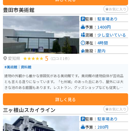
種銭」が祀られ、これを使うことで福徳や良縁が返ってくると伝えられてい
豊田市美術館
お気に入り
ます。境内には宇賀神社（商売繁盛）、大黒神社（商売繁盛）、千歳神社
（長寿・学業成就）、八大龍神社（家内安全・夫婦円満・厄除け）などがあ
駐車：
駐車場あり
り、5つすべてを参拝すると多くの幸福が訪れるとされています。開運祈願の
予算：
1400円
名所として多くの参拝者が訪れるスポットです。
混雑：
少し空いている
滞在：
4時間
施設：
屋内
5
愛知県
（口コミ1件）
#美術館｜資料館
建物の外観から厳かな雰囲気がある美術館です。美術館の建物自体が芸術品
とも言える造りになっています。「七州城」のあった丘にあり、屋外には大
きな池のある庭園もあります。レストラン、グッズショップなども従実してい
るので、自然と芸術を楽しみながら過ごすには良い場所です。 季節や時期に
詳しく見る
よって催し物も変わるため、何度足を運んでも飽きることはありません。
三ヶ根山スカイライン
お気に入り
駐車：
駐車場あり
予算：
280円