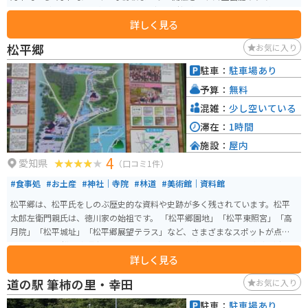
ケットなどのイベントが行われます。 夜には桜がライトアップされ幻想的な
詳しく見る
雰囲気を楽しめます。また公園前には豊田安城自転車道路があり、片道約20k
mのサイクリングが楽しめます。豊田アローズブリッジも見えますので、景色
松平郷
お気に入り
も最高です。芝生エリアがとても広いので、休憩には最適です。
駐車：
駐車場あり
予算：
無料
混雑：
少し空いている
滞在：
1時間
施設：
屋内
4
愛知県
（口コミ1件）
#食事処
#お土産
#神社｜寺院
#林道
#美術館｜資料館
松平郷は、松平氏をしのぶ歴史的な資料や史跡が多く残されています。松平
太郎左衛門親氏は、徳川家の始祖です。 「松平郷園地」「松平東照宮」「高
月院」「松平城址」「松平郷展望テラス」など、さまざまなスポットが点在
しています。 松平東照宮はドラマの「どうする家康」の主人公の家康が生ま
詳しく見る
れるときに使ったという井戸があり、隠れた観光スポットになっています。
また、あじさいなどの植物も咲いており、小さな小川もあります。 敷地内は2
道の駅 筆柿の里・幸田
お気に入り
ヘクタールと広いですが、急な坂道があまりないので、無理なく散策するこ
とができます。
駐車：
駐車場あり