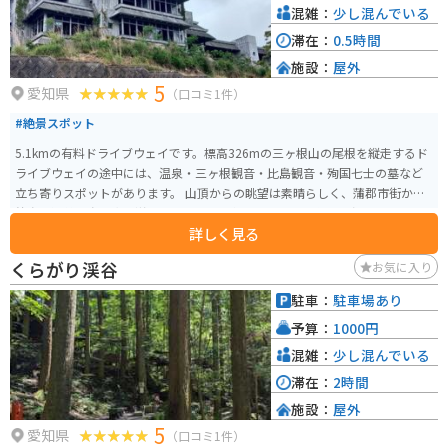
混雑：
少し混んでいる
滞在：
0.5時間
施設：
屋外
5
愛知県
（口コミ1件）
#絶景スポット
5.1kmの有料ドライブウェイです。標高326mの三ヶ根山の尾根を縦走するド
ライブウェイの途中には、温泉・三ヶ根観音・比島観音・殉国七士の墓など
立ち寄りスポットがあります。 山頂からの眺望は素晴らしく、蒲郡市街から
竹島、渥美半島、太平洋はもちろん、天気の良い日には伊良湖岬から鳥羽、
詳しく見る
名古屋市街まで見渡せます。 別名「あじさいライン」とも呼ばれ、6月にはあ
じさいが綺麗に咲きます。 また、夜景のスポットとしても人気があります。1
くらがり渓谷
お気に入り
1月中旬から3月中旬にかけて、山頂駐車場周辺ではイルミネーションも行わ
れます。 通り沿いに三州園ホテル（廃墟）があり、オカルト街道としても有
駐車：
駐車場あり
名です。
予算：
1000円
混雑：
少し混んでいる
滞在：
2時間
施設：
屋外
5
愛知県
（口コミ1件）