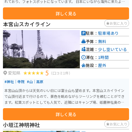
れており、フォトスポットになっています。 日本にいながら海外に来たよう
な雰囲気を味わうことができます。 休日には、数多くの車やバイク乗りで賑
詳しく見る
わっています。日の入り時に行くとさらにいいかもしれません。海と夕日と
ヤシの木と愛車がマッチします。近くにはラグーナ蒲郡など色々なスポット
本宮山スカイライン
お気に入り
もあり周辺で一日楽しめます。
駐車：
駐車場あり
予算：
無料
混雑：
少し空いている
滞在：
1時間
施設：
屋外
5
愛知県
（口コミ1件）
#神社｜寺院
#山｜高原
本宮山山頂からは天気のいい日には富士山も望めます。本宮山スカイライン
で山頂付近まで行けるので、景色を眺めながらツーリングを頼むことができ
ます。紅葉スポットとしても人気で、近隣にはキャンプ場、砥鹿神社奥の
院、くらがり渓谷など散策スポットも充実してます。道中のコーナー、アッ
詳しく見る
プダウンもありツーリングにも最適です。
小垣江神明神社
お気に入り