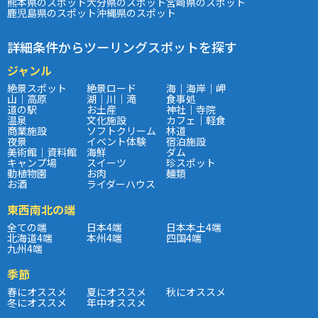
熊本県のスポット
大分県のスポット
宮崎県のスポット
鹿児島県のスポット
沖縄県のスポット
詳細条件からツーリングスポットを探す
ジャンル
絶景スポット
絶景ロード
海｜海岸｜岬
山｜高原
湖｜川｜滝
食事処
道の駅
お土産
神社｜寺院
温泉
文化施設
カフェ｜軽食
商業施設
ソフトクリーム
林道
夜景
イベント体験
宿泊施設
美術館｜資料館
海鮮
ダム
キャンプ場
スイーツ
珍スポット
動植物園
お肉
麺類
お酒
ライダーハウス
東西南北の端
全ての端
日本4端
日本本土4端
北海道4端
本州4端
四国4端
九州4端
季節
春にオススメ
夏にオススメ
秋にオススメ
冬にオススメ
年中オススメ