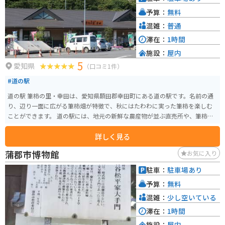
予算：
無料
混雑：
普通
滞在：
1時間
施設：
屋内
5
愛知県
（口コミ1件）
#道の駅
道の駅 筆柿の里・幸田は、愛知県額田郡幸田町にある道の駅です。名前の通
り、辺り一面に広がる筆柿畑が特徴で、秋にはたわわに実った筆柿を楽しむ
ことができます。 道の駅には、地元の新鮮な農産物が並ぶ直売所や、筆柿を
使ったソフトクリームやジェラートが味わえるお店があります。また、レス
詳しく見る
トランでは、地元産の食材を使った料理を楽しむことができます。 バイクで
訪れる場合、道の駅には広い駐車場が完備されているので安心です。周辺に
蒲郡市博物館
お気に入り
は、三ヶ根山スカイラインなど、ツーリングに最適なスポットも点在してい
ます。 幸田町は、筆柿の生産が盛んな地域です。道の駅では、新鮮な筆柿は
駐車：
駐車場あり
もちろん、干し柿や筆柿を使った加工品など、お土産に最適なものがたくさ
予算：
無料
ん販売されています。
混雑：
少し空いている
滞在：
1時間
施設：
屋内