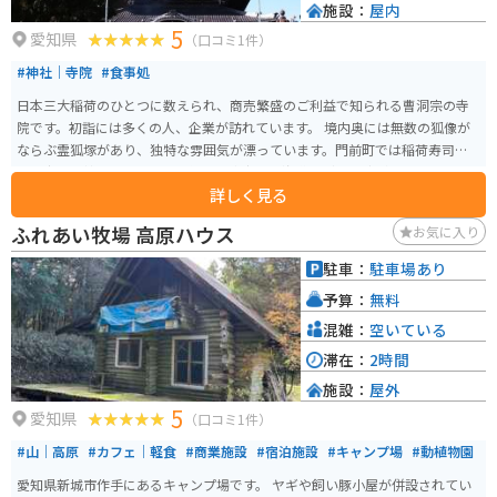
施設：
屋内
5
愛知県
（口コミ1件）
#神社｜寺院
#食事処
日本三大稲荷のひとつに数えられ、商売繁盛のご利益で知られる曹洞宗の寺
院です。初詣には多くの人、企業が訪れています。 境内奥には無数の狐像が
ならぶ霊狐塚があり、独特な雰囲気が漂っています。門前町では稲荷寿司の
食べ歩きも愉しめます。ここ以外に東京や北海道などに別院があります。
詳しく見る
ふれあい牧場 高原ハウス
お気に入り
駐車：
駐車場あり
予算：
無料
混雑：
空いている
滞在：
2時間
施設：
屋外
5
愛知県
（口コミ1件）
#山｜高原
#カフェ｜軽食
#商業施設
#宿泊施設
#キャンプ場
#動植物園
愛知県新城市作手にあるキャンプ場です。 ヤギや飼い豚小屋が併設されてい