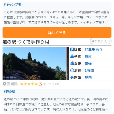
#キャンプ場
くらがり渓谷は岡崎市から東に約26kmの距離にあり、本宮山県立自然公園内
に位置します。渓谷沿いにはバーベキュー場、キャンプ場、コテージなどの
施設が整備され、マス釣りやマスつかみが楽しめます。デイキャンプ場は鉄
板や調理器具を有料貸し出ししてます。 四季折々の自然美が魅力で、春は新
詳しく見る
緑と野鳥のさえずり、夏は清流とカジカの声、秋は紅葉、冬は南アルプス連
峰の景色が楽しめます。ただし、県立自然公園内なので指定された場所でし
道の駅 つくで手作り村
お気に入り
かバーベキューや釣りができず、予約が必要です。ペットの持ち込みは禁止さ
れています。
駐車：
駐車場あり
予算：
無料
混雑：
普通
滞在：
1時間
施設：
屋内
5
愛知県
（口コミ1件）
#道の駅
道の駅 つくで手作り村は、愛知県新城市にある道の駅です。奥三河の山々に
囲まれた自然豊かな場所に位置し、地元の新鮮な農産物や、手作りの工芸
品、パンなどが販売されています。 特に人気なのは、地元産のそば粉を使っ