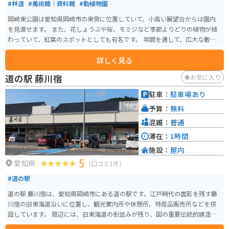
#林道
#美術館｜資料館
#動植物園
岡崎東公園は愛知県岡崎市の東側に位置していて、小高い展望台からは園内
を見渡せます。 また、花しょうぶや桜、モミジなど季節よりどりの植物が植
わっていて、紅葉のスポットとしても有名です。 年間を通して、広大な敷地
なので市民のウォーキングの場所としても野鳥観察の場所としても資料館の
詳しく見る
観覧としても楽しめます。
道の駅 藤川宿
お気に入り
駐車：
駐車場あり
予算：
無料
混雑：
普通
滞在：
1時間
施設：
屋内
5
愛知県
（口コミ1件）
#道の駅
道の駅 藤川宿は、愛知県岡崎市にある道の駅です。江戸時代の面影を残す藤
川宿の旧東海道沿いに位置し、観光案内所や休憩所、特産品販売所などを併
設しています。 周辺には、旧東海道の街並みが残り、国の重要伝統的建造物
群保存地区に選定されています。見どころは、江戸時代の旅籠屋を再現した