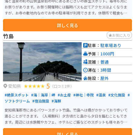
海と温泉の町の山側温泉街の中にあるあじさいの群生スポット。毎年６月に
お祭りがあります。お祭り開催時には臨時バスも出てアクセスはよくなりま
すが、お寺の敷地内なのでお寺の駐車場が利用できます。休憩所で軽食もい
ただけます。珍しい品種の展示やあじさい苗木の販売もあります。また、夜は
詳しく見る
ライトアップされてホタルの里も併設されています
竹島
お気に入り
駐車：
駐車場あり
予算：
1000円
混雑：
普通
滞在：
3時間
施設：
屋外
5
愛知県
（口コミ2件）
#絶景スポット
#海｜海岸｜岬
#お土産
#神社｜寺院
#温泉
#文化施設
#
ソフトクリーム
#宿泊施設
#海鮮
愛知県蒲郡市にあるパワースポット竹島。竹島へは橋がかかっており歩いて
渡ることができます。（入場無料）夕方頃だと島から夕日を臨むこともでき
ます。周辺には水族館やカフェ、ホテルにご飯などのスポットも様々あり一
日楽しむことができます。 【八百富神社】 竹島にある「八百富神社」は、日
詳しく見る
本七弁天の一つに数えられる開運・安産・縁結びの神社です。本殿には「福