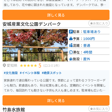
接しており、花や緑に囲まれた施設となっています。 デンパークでは、季節
の花々が咲き乱れる花の大温室や、世界の花々を集めたフローラルプレイス
詳しく見る
など、見どころ満載です。 また、地元の農産物直売所では、新鮮な野菜や果
物を購入することができます。 バイクで訪れる場合、デンパークの駐車場は
安城産業文化公園デンパーク
お気に入り
広く、駐輪スペースも確保されているので安心です。道の駅 デンパーク安城
は、花と緑に囲まれた癒しの空間で、一日ゆっくりと過ごすことができま
駐車：
駐車場あり
す。地域の特産品としては、安城産のイチジクや梨が有名です。
予算：
1000円
混雑：
普通
滞在：
4時間
施設：
屋外
5
愛知県
（口コミ1件）
#文化施設
#イベント体験
#絶景スポット
家族連れで連日賑わっている公園です。季節によって変わるフラワーガーデ
ンも魅力。飲食店もあり、秋は紅葉も楽しめる。定期的にイベントを開催し
ており、毎回訪れても飽きない子供も大人も楽しめます。駐車場も広いため
停めやすいです。
詳しく見る
竹島水族館
お気に入り