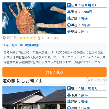
駐車：
駐車場あり
予算：
1200円
混雑：
普通
滞在：
2時間
施設：
屋内
5
愛知県
（口コミ1件）
#海｜海岸｜岬
#動植物園
愛知県蒲郡市にある「竹島水族館」は、約500種類・4500匹もの生き物を展
示する地域密着型の人気水族館です。アシカやカワウソ、リクガメのほか、深
海生物の展示種類数は全国トップクラスを誇ります。 外観はややレトロなが
ら、館内は見応えたっぷりで内容も充実。2024年10月には増築リニューアル
詳しく見る
が行われ、さらにパワーアップした注目スポットです。
道の駅 にしお岡ノ山
お気に入り
駐車：
駐車場あり
予算：
無料
混雑：
普通
滞在：
1時間