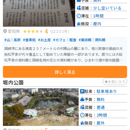
混雑：
少し空いている
滞在：
1時間
施設：
屋内
4
愛知県
（口コミ1件）
#山｜高原
#食事処
#お土産
#カフェ｜軽食
#美術館｜資料館
岡崎市にある標高２５７メートルの村積山の麓にあり、徳川家康の親戚の大
給松平家が代々藩主として勤めていた陣屋の一部があります。周りには大給
松平家の資料館と岡崎名物の花火の資料館があり、ひまわり畑や欧州庭園な
どもあります。バイクは中まで入れませんが、自転車とともに専用の駐車場
詳しく見る
があります。
堀内公園
お気に入り
駐車：
駐車場あり
予算：
無料
混雑：
普通
滞在：
2時間
施設：
屋外