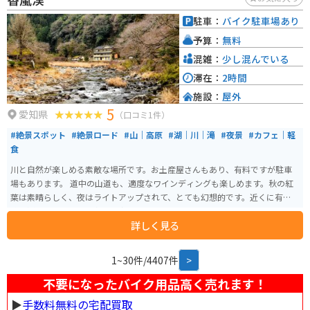
駐車：
バイク駐車場あり
予算：
無料
混雑：
少し混んでいる
滞在：
2時間
施設：
屋外
5
愛知県
（口コミ1件）
#絶景スポット
#絶景ロード
#山｜高原
#湖｜川｜滝
#夜景
#カフェ｜軽
食
川と自然が楽しめる素敵な場所です。お土産屋さんもあり、有料ですが駐車
場もあります。 道中の山道も、適度なワインディングも楽しめます。秋の紅
葉は素晴らしく、夜はライトアップされて、とても幻想的です。近くに有料道
路も通っているため、名古屋方面からのアクセスは良いです。
詳しく見る
1~30件/4407件
>
不要になったバイク用品高く売れます！
▶︎
手数料無料の宅配買取