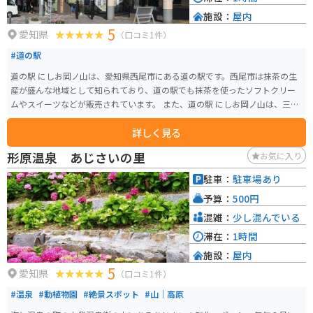
施設：
屋内
5
愛知県
（口コミ1件）
#道の駅
道の駅 にしお岡ノ山は、愛知県西尾市にある道の駅です。西尾市は抹茶の生
産が盛んな地域として知られており、道の駅でも抹茶を使ったソフトクリー
ムやスイーツなどが販売されています。 また、道の駅 にしお岡ノ山は、三河
湾を一望できる絶景スポットとしても人気があります。展望台からは、渥美
詳しく見る
半島や篠崎海岸などを見渡すことができ、天気が良ければ富士山も見ること
ができます。 バイクで訪れる場合、道の駅には広い駐車場が完備されている
形原温泉 あじさいの里
お気に入り
ので安心です。周辺には、三河湾スカイラインなど、ツーリングに最適なワイ
ンディングロードもたくさんあります。 西尾市は、抹茶の他にも、うなぎや
駐車：
駐車場あり
三河一色えびせんべいなど、美味しいものがたくさんあります。道の駅で地元
予算：
500円
の特産品を味わってみるのもおすすめです。
混雑：
少し混んでいる
滞在：
1時間
施設：
屋内
5
愛知県
（口コミ1件）
#温泉
#動植物園
#絶景スポット
#山｜高原