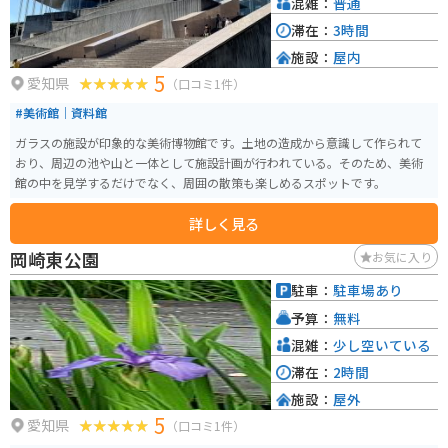
混雑：
普通
滞在：
3時間
施設：
屋内
5
愛知県
（口コミ1件）
#美術館｜資料館
ガラスの施設が印象的な美術博物館です。土地の造成から意識して作られて
おり、周辺の池や山と一体として施設計画が行われている。そのため、美術
館の中を見学するだけでなく、周囲の散策も楽しめるスポットです。
詳しく見る
岡崎東公園
お気に入り
駐車：
駐車場あり
予算：
無料
混雑：
少し空いている
滞在：
2時間
施設：
屋外
5
愛知県
（口コミ1件）