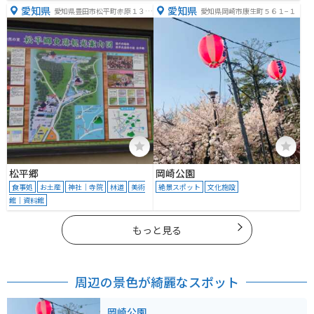
愛知県
愛知県
愛知県豊田市松平町赤原１３
愛知県岡崎市康生町５６１−１
−９
松平郷
岡崎公園
食事処
お土産
神社｜寺院
林道
美術
絶景スポット
文化施設
館｜資料館
もっと見る
周辺の景色が綺麗なスポット
岡崎公園