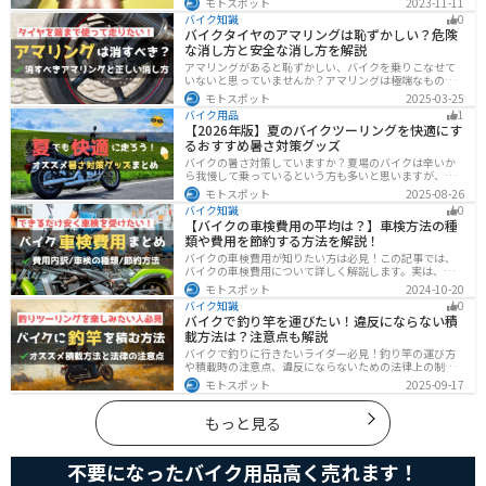
モトスポット
2023-11-11
歩きたいもの。この記事では、そんな願いを叶えるた
バイク知識
0
め、王道から流行ファッションまでバイクに乗るときの
バイクタイヤのアマリングは恥ずかしい？危険
ファッションを解説します。
な消し方と安全な消し方を解説
アマリングがあると恥ずかしい、バイクを乗りこなせて
いないと思っていませんか？アマリングは極端なもので
なければ全く問題ありません。しかし、気になるという
モトスポット
2025-03-25
方がいるのも事実です。この記事では消した方がいいア
バイク用品
1
マリングや消し方を解説します。
【2026年版】夏のバイクツーリングを快適にす
るおすすめ暑さ対策グッズ
バイクの暑さ対策していますか？夏場のバイクは辛いか
ら我慢して乗っているという方も多いと思いますが、し
っかりと暑さ対策をすれば夏場でも快適にバイクに乗る
モトスポット
2025-08-26
ことができます！この記事では、夏場のバイク暑さ対策
バイク知識
0
の基本と暑さ対策グッズを紹介します！
【バイクの車検費用の平均は？】車検方法の種
類や費用を節約する方法を解説！
バイクの車検費用が知りたい方は必見！この記事では、
バイクの車検費用について詳しく解説します。実は、バ
イクの車検費用は一般的に20,000～70,000円程度です。
モトスポット
2024-10-20
記事を読めば車検費用に関する知識が深まり、費用対効
バイク知識
0
果が高い車検の計画が可能です。
バイクで釣り竿を運びたい！違反にならない積
載方法は？注意点も解説
バイクで釣りに行きたいライダー必見！釣り竿の運び方
や積載時の注意点、違反にならないための法律上の制限
を解説。風の影響やバランス、安全面のポイントを押さ
モトスポット
2025-09-17
えつつ、おすすめのロッドケース・ロッドホルダー・コ
ンパクトロッドも紹介。ツーリング途中に気軽に釣りを
楽しみたい方にも最適な情報が満載
もっと見る
不要になったバイク用品高く売れます！