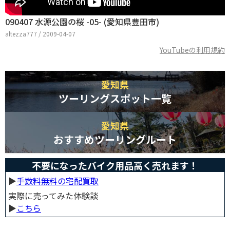
090407 水源公園の桜 -05- (愛知県豊田市)
altezza777 / 2009-04-07
YouTubeの利用規約
愛知県
ツーリングスポット一覧
愛知県
おすすめツーリングルート
不要になったバイク用品高く売れます！
▶︎
手数料無料の宅配買取
実際に売ってみた体験談
▶︎
こちら