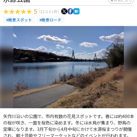
5
（口コミ1件）
#絶景スポット
#絶景ロード
矢作川沿いの公園で、市内有数の花見スポットです。春には約400本
の桜が咲き、一面を桜色に染めます。冬には水鳥が集まり、野鳥の
宝庫になります。3月下旬から4月中旬にかけて水源桜まつりが開催
され、郷土芸能やフリーマーケットなどのイベントが行われます。