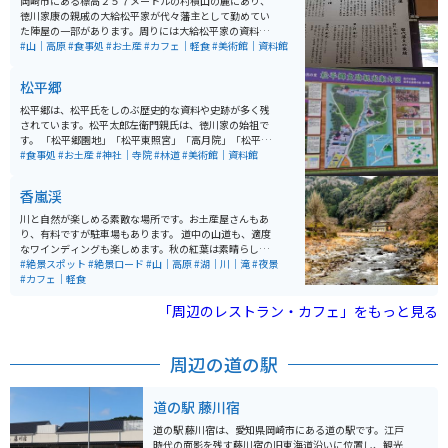
岡崎市にある標高２５７メートルの村積山の麓にあり、
徳川家康の親戚の大給松平家が代々藩主として勤めてい
た陣屋の一部があります。周りには大給松平家の資料館
と岡崎名物の花火の資料館があり、ひまわり畑や欧州庭
#山｜高原
#食事処
#お土産
#カフェ｜軽食
#美術館｜資料館
園などもあります。バイクは中まで入れませんが、自転
車とともに専用の駐車場があります。
松平郷
松平郷は、松平氏をしのぶ歴史的な資料や史跡が多く残
されています。松平太郎左衛門親氏は、徳川家の始祖で
す。 「松平郷園地」「松平東照宮」「高月院」「松平城
址」「松平郷展望テラス」など、さまざまなスポットが
#食事処
#お土産
#神社｜寺院
#林道
#美術館｜資料館
点在しています。 松平東照宮はドラマの「どうする家
康」の主人公の家康が生まれるときに使ったという井戸
香嵐渓
があり、隠れた観光スポットになっています。 また、あ
じさいなどの植物も咲いており、小さな小川もありま
川と自然が楽しめる素敵な場所です。お土産屋さんもあ
す。 敷地内は2ヘクタールと広いですが、急な坂道があ
り、有料ですが駐車場もあります。 道中の山道も、適度
まりないので、無理なく散策することができます。
なワインディングも楽しめます。秋の紅葉は素晴らし
く、夜はライトアップされて、とても幻想的です。近く
#絶景スポット
#絶景ロード
#山｜高原
#湖｜川｜滝
#夜景
に有料道路も通っているため、名古屋方面からのアクセ
#カフェ｜軽食
スは良いです。
「周辺のレストラン・カフェ」をもっと見る
周辺の道の駅
道の駅 藤川宿
道の駅 藤川宿は、愛知県岡崎市にある道の駅です。江戸
時代の面影を残す藤川宿の旧東海道沿いに位置し、観光