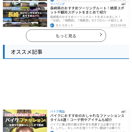
然を満喫するツーリングができます。バイクで群馬県に
ツーリング
0
ツーリングに行く際は参考にしてください。
長崎県のおすすめツーリングルート！絶景スポ
ットや観光スポットをまとめて紹介
長崎県のおすすめツーリングルートをまとめました！
「北部」「南西部」「南東部」の3つのルート紹介しま
す。国際色豊かな街並みや世界遺産、絶景ポイントが数
モトスポット
2023-04-09
多く存在し、様々な楽しみ方ができます。バイクで長崎
県にツーリングに行く際は参考にしてください。
もっと見る
オススメ記事
バイク用品
0
バイクにおすすめのおしゃれなファッションス
タイル6選！コーデ例やアイテムも紹介
バイクに乗る時の服は安全性を考慮する必要がありま
す。しかし、おしゃれを捨ててダサい服装では乗りたく
ないですよね？せっかくならカッコよく風を切って街を