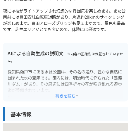
夜には桜がライトアップされ幻想的な雰囲気を楽しめます。また公
園前には豊田安城自転車道路があり、片道約20kmのサイクリング
が楽しめます。豊田アローズブリッジも見えますので、景色も最高
です。芝生エリアがとても広いので、休憩には最適です。
AIによる自動生成の説明文
※内容の正確性は保証されていませ
ん。
愛知県瀬戸市にある水源公園は、その名の通り、豊かな自然に
囲まれた水の宝庫です。園内には、明治時代に作られた「猿渡
川ダム」があり、その周辺には四季折々の花が咲き乱れる遊歩
道が整備されています。
...続きを読む
特に春の桜の季節は、ダム湖を囲むように咲き誇るソメイヨシ
ノが圧巻で、多くの人で賑わいます。また、秋には紅葉も美し
基本情報
く、ハイキングやサイクリングを楽しむこともできます。周辺
には、陶磁器で有名な瀬戸の街並みが広がっており、観光と合
わせて訪れるのもおすすめです。