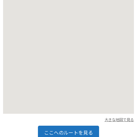
バイクで訪れる場合、公園内の駐車場にバイクを停めることが
できます。道中はカーブが多いので、安全運転を心がけましょ
う。
大きな地図で見る
ここへのルートを見る