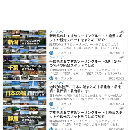
先述の日進ハムや日進味噌のほか、日進米粉を使ったパ
ンやお菓子、地元産の野菜を使った漬物などがありま
す。道の駅 マチテラス日進では、これらの名産品を購入
することもできます。 周辺の観光スポットとしては、愛
知高原国定公園は、ハイキングやキャンプなどが楽しめ
る自然豊かな公園です。岩崎城址公園は、戦国時代に築
かれた岩崎城の跡地を整備した公園で、歴史を感じるこ
とができます。また、五色園は、色鮮やかな五色の岩が
ツーリング
0
新潟県のおすすめツーリングルート！絶景スポ
連なる景勝地で、自然の造形美を堪能できます。 道の駅
ットや観光スポットをまとめて紹介
マチテラス日進は、日進市の魅力を満喫できるスポット
新潟県のおすすめツーリングルートをまとめました！
です。ぜひ一度訪れてみてください。
「上越」「中越」「下越」の3つのルート紹介します。自
然豊かな山と海、グルメも充実しており、自然を満喫す
モトスポット
2024-06-03
るツーリングができます。バイクで新潟県にツーリング
ツーリング
0
に行く際は参考にしてください。
千葉県のおすすめツーリングルート3選！定番
の名所や絶景スポットまとめ
千葉県のおすすめツーリングルートをまとめました！
「北部」「南部（沿岸）」「南部（内陸）」の3つを地域
別で紹介します！千葉は首都圏からのアクセスも良く、
モトスポット
2023-02-22
海と山どちらも堪能できるのでツーリングには最適な場
ツーリング
1
所です。
地域別6箇所、日本の端まとめ｜最北端・最東
端・最西端・最南端に行く
日本の色々な端を地域別にまとめました！全て一般人が
到達可能な場所なので、観光やツーリングで訪れる際の
参考にしてください。
モトスポット
2024-02-24
ツーリング
0
群馬県のおすすめツーリングルート！絶景スポ
ットや観光スポットをまとめて紹介
群馬県のおすすめツーリングルートをまとめました！
「東部」「北部」「南部」の3つのルート紹介します。草
津温泉や伊香保温泉など全国でも有名な温泉や豊かな自
モトスポット
2023-03-10