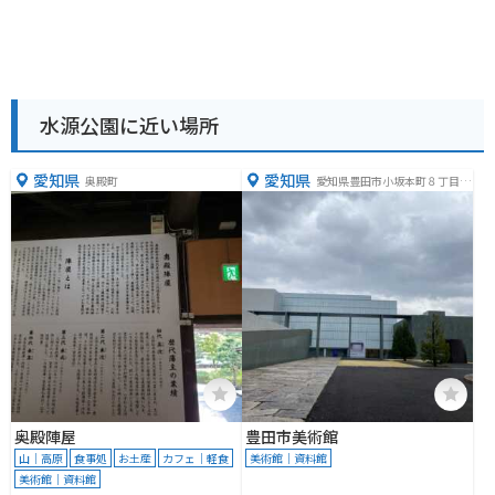
水源公園に近い場所
愛知県
愛知県
奥殿町
愛知県豊田市小坂本町８丁目５
−１
奥殿陣屋
豊田市美術館
山｜高原
食事処
お土産
カフェ｜軽食
美術館｜資料館
美術館｜資料館