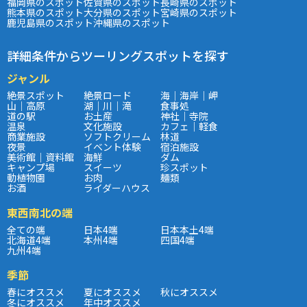
福岡県のスポット
佐賀県のスポット
長崎県のスポット
熊本県のスポット
大分県のスポット
宮崎県のスポット
鹿児島県のスポット
沖縄県のスポット
詳細条件からツーリングスポットを探す
ジャンル
絶景スポット
絶景ロード
海｜海岸｜岬
山｜高原
湖｜川｜滝
食事処
道の駅
お土産
神社｜寺院
温泉
文化施設
カフェ｜軽食
商業施設
ソフトクリーム
林道
夜景
イベント体験
宿泊施設
美術館｜資料館
海鮮
ダム
キャンプ場
スイーツ
珍スポット
動植物園
お肉
麺類
お酒
ライダーハウス
東西南北の端
全ての端
日本4端
日本本土4端
北海道4端
本州4端
四国4端
九州4端
季節
春にオススメ
夏にオススメ
秋にオススメ
冬にオススメ
年中オススメ