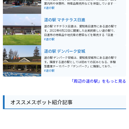
案内所や休憩所、特産品販売所などを併設しています。
周辺には、旧東海道の街並みが残り、国の重要伝統的建
#道の駅
造物群保存地区に選定されています。見どころは、江戸
時代の旅籠屋を再現した「藤川宿資料館」や、本陣の表
道の駅 マチテラス日進
門を移築した「大橋屋」などがあります。 バイクで訪れ
る場合は、道の駅に隣接する無料駐車場が利用できま
道の駅 マチテラス日進は、愛知県日進市にある道の駅で
す。ツーリングの休憩地点として最適です。 地元の特産
す。2022年4月22日に開業した比較的新しい道の駅で、
品としては、八丁味噌や五平餅などが有名です。道の駅
日進市の特産品や地元産の野菜などを販売する「日進マ
内の販売所で購入することができます。
ルシェ」や、地元産の食材を使った料理を提供するレス
#道の駅
トラン、ベーカリーカフェなどがあります。 日進市は名
古屋市の東に隣接する都市で、緑豊かな自然と歴史的な
道の駅 デンパーク安城
史跡が調和した魅力的な地域です。道の駅 マチテラス日
進は、そんな日進市の魅力を気軽に体験できるスポット
道の駅 デンパーク安城は、愛知県安城市にある道の駅で
として人気を集めています。 日進マルシェでは、地元の
す。隣接する道の駅としては初めての試みとなる、体験
農家が丹精込めて育てた新鮮な野菜や果物、日進市の特
型農業テーマパーク「デンパーク」に隣接しており、花
産品である「日進ハム」や「日進味噌」、地元産の米粉
や緑に囲まれた施設となっています。 デンパークでは、
#道の駅
を使ったパンなどが販売されています。レストランで
季節の花々が咲き乱れる花の大温室や、世界の花々を集
は、地元産の食材を使った定食や麺類、丼物など、地元
めたフローラルプレイスなど、見どころ満載です。 ま
「周辺の道の駅」をもっと見る
の味を堪能できます。ベーカリーカフェでは、焼きたて
た、地元の農産物直売所では、新鮮な野菜や果物を購入
のパンやコーヒーなどを楽しむことができます。 道の駅
することができます。 バイクで訪れる場合、デンパーク
マチテラス日進には、情報発信コーナーもあり、日進市
の駐車場は広く、駐輪スペースも確保されているので安
の観光情報やイベント情報などを得ることができます。
心です。道の駅 デンパーク安城は、花と緑に囲まれた癒
また、授乳室やおむつ交換台も完備されているので、小
オススメスポット紹介記事
しの空間で、一日ゆっくりと過ごすことができます。地
さな子供連れでも安心して利用できます。 バイクで訪れ
域の特産品としては、安城産のイチジクや梨が有名で
る場合、道の駅には広々とした駐車場が完備されている
す。
ので、安心して駐車できます。また、道の駅周辺には、
愛知高原国定公園や岩崎城址公園などの自然豊かな観光
スポットも点在しています。バイクでのツーリングの拠
点としても最適な場所です。 日進市の名産品としては、