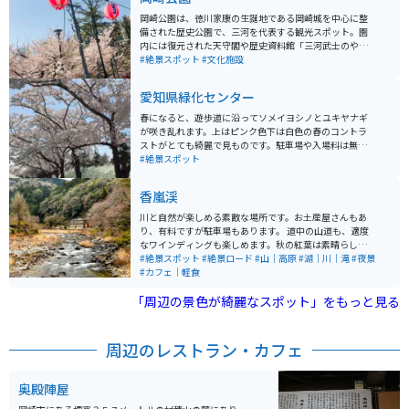
岡崎公園は、徳川家康の生誕地である岡崎城を中心に整
備された歴史公園で、三河を代表する観光スポット。園
内には復元された天守閣や歴史資料館「三河武士のやか
た家康館」、能楽堂や茶室などが点在し、戦国時代の雰
#絶景スポット
#文化施設
囲気を感じながら散策できるのが魅力。 春には約1700
本の桜が咲き誇る名所として知られ、夜桜ライトアップ
愛知県緑化センター
やイベントも楽しめる。敷地は広く緑も多いため、のん
びりとした観光にも最適。駐車場が整備されておりバイ
春になると、遊歩道に沿ってソメイヨシノとユキヤナギ
クでもアクセスしやすく、ツーリング途中の立ち寄りス
が咲き乱れます。上はピンク色下は白色の春のコントラ
ポットとしてもおすすめ。
ストがとても綺麗で見ものです。駐車場や入場料は無料
で広い敷地を散策しながら、ゆっくりと歩いて回ること
#絶景スポット
ができます。桜やネコヤナギ以外にもたくさんの種類の
お花が植えられていて、とても綺麗に手入れしてある。
香嵐渓
敷地内にある建物は、デザインがとても凝っており、建
物内から見る外の自然の景色が美しく見えるようになっ
川と自然が楽しめる素敵な場所です。お土産屋さんもあ
ていて、1枚の絵のように見え癒されます。もちろん、春
り、有料ですが駐車場もあります。 道中の山道も、適度
だけでなく、季節折々に植物たちがガラッと色を変える
なワインディングも楽しめます。秋の紅葉は素晴らし
ので、年中楽しめる場所です。
く、夜はライトアップされて、とても幻想的です。近く
#絶景スポット
#絶景ロード
#山｜高原
#湖｜川｜滝
#夜景
に有料道路も通っているため、名古屋方面からのアクセ
#カフェ｜軽食
スは良いです。
「周辺の景色が綺麗なスポット」をもっと見る
周辺のレストラン・カフェ
奥殿陣屋