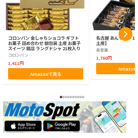
コロンバン 金しゃちショコラ ギフト
名古屋 あんサンド 1
お菓子 詰め合わせ 個包装 土産 お菓子
土産】
スイーツ 銘店 ラングドシャ 21枚入り
長登屋
コロンバン
1,760円
1,411円
Amazo
Amazonで見る