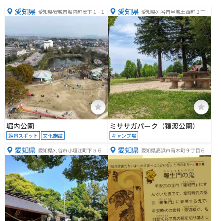
愛知県
愛知県
愛知県安城市堀内町安下１−１
愛知県刈谷市半城土西町２丁目
４
堀内公園
ミササガパーク（猿渡公園）
絶景スポット
文化施設
キャンプ場
愛知県
愛知県
愛知県刈谷市小垣江町下５６
愛知県高浜市青木町９丁目６
−１８