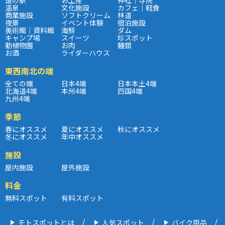
温泉
文化施設
カフェ｜軽食
商業施設
ソフトクリーム
林道
夜景
イベント体験
宿泊施設
美術館｜資料館
海鮮
ダム
キャンプ場
スイーツ
珍スポット
動植物園
お肉
麺類
お酒
ライダーハウス
東西南北の端
全ての端
日本4端
日本本土4端
北海道4端
本州4端
四国4端
九州4端
季節
春にオススメ
夏にオススメ
秋にオススメ
冬にオススメ
年中オススメ
施設
屋内施設
屋外施設
料金
無料スポット
有料スポット
モトスポットとは
人気スポット
バイク用品