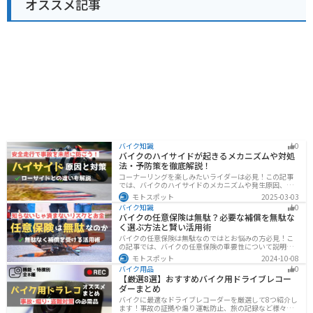
オススメ記事
バイク知識
0
バイクのハイサイドが起きるメカニズムや対処
法・予防策を徹底解説！
コーナーリングを楽しみたいライダーは必見！この記事
では、バイクのハイサイドのメカニズムや発生原因、対
処法、予防策を解説しています。実は、バイクのハイサ
モトスポット
2025-03-03
イドは危険な現象ですが、正しい知識と対策で防ぐこと
バイク知識
0
が可能です。この記事を読めば、ハイサイドのリスクを
バイクの任意保険は無駄？必要な補償を無駄な
減らせます。
く選ぶ方法と賢い活用術
バイクの任意保険は無駄なのではとお悩みの方必見！こ
の記事では、バイクの任意保険の重要性について説明し
ています。実は、自賠責保険だけでは不十分な保護しか
モトスポット
2024-10-08
得られず、経済的リスクも高いです。この記事を読めば、
バイク用品
0
バイクの任意保険が必要な理由がわかります。
【厳選8選】おすすめバイク用ドライブレコー
ダーまとめ
バイクに最適なドライブレコーダーを厳選して8つ紹介し
ます！事故の証拠や煽り運転防止、旅の記録など様々な