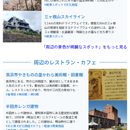
内には復元された天守閣や歴史資料館「三河武士のやか
た家康館」、能楽堂や茶室などが点在し、戦国時代の雰
#絶景スポット
#文化施設
囲気を感じながら散策できるのが魅力。 春には約1700
本の桜が咲き誇る名所として知られ、夜桜ライトアップ
三ヶ根山スカイライン
やイベントも楽しめる。敷地は広く緑も多いため、のん
びりとした観光にも最適。駐車場が整備されておりバイ
5.1kmの有料ドライブウェイです。標高326mの三ヶ根
クでもアクセスしやすく、ツーリング途中の立ち寄りス
山の尾根を縦走するドライブウェイの途中には、温泉・
ポットとしてもおすすめ。
三ヶ根観音・比島観音・殉国七士の墓など立ち寄りスポ
ットがあります。 山頂からの眺望は素晴らしく、蒲郡市
#絶景スポット
街から竹島、渥美半島、太平洋はもちろん、天気の良い
日には伊良湖岬から鳥羽、名古屋市街まで見渡せます。
「周辺の景色が綺麗なスポット」をもっと見る
別名「あじさいライン」とも呼ばれ、6月にはあじさい
が綺麗に咲きます。 また、夜景のスポットとしても人気
があります。11月中旬から3月中旬にかけて、山頂駐車
周辺のレストラン・カフェ
場周辺ではイルミネーションも行われます。 通り沿いに
三州園ホテル（廃墟）があり、オカルト街道としても有
名です。
高浜市やきものの里かわら美術館・図書館
高浜市にある、市の公共施設で、観光地としてまあまあ
人気のスポットです。敷地内には美術館と図書館、ホー
ル、レストランなどがあり、市内が三州瓦の産地でもあ
ることから、瓦に特化した美術館になっています。 特に
#食事処
#美術館｜資料館
常設展は瓦で奈良時代から歴史がわかるようになってい
ます。 バイクは自転車と共有の駐車場になっています。
半田赤レンガ建物
車の駐車場が美術館に一番近いところが少ないのです
が、第２、第３駐車場もあります。
半田赤レンガ建物は、愛知県半田市にある歴史的な建築
物で、1898年（明治31年）にカブトビールの製造工場
として建設されました。この建物は、明治時代に建てら
れた日本で数少ないレンガ建造物の一つであり、国内屈
#お土産
#文化施設
#カフェ｜軽食
#商業施設