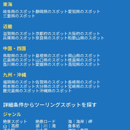
東海
岐阜県のスポット
静岡県のスポット
愛知県のスポット
三重県のスポット
近畿
滋賀県のスポット
京都府のスポット
大阪府のスポット
兵庫県のスポット
奈良県のスポット
和歌山県のスポット
中国・四国
鳥取県のスポット
島根県のスポット
岡山県のスポット
広島県のスポット
山口県のスポット
徳島県のスポット
香川県のスポット
愛媛県のスポット
高知県のスポット
九州・沖縄
福岡県のスポット
佐賀県のスポット
長崎県のスポット
熊本県のスポット
大分県のスポット
宮崎県のスポット
鹿児島県のスポット
沖縄県のスポット
詳細条件からツーリングスポットを探す
ジャンル
絶景スポット
絶景ロード
海｜海岸｜岬
山｜高原
湖｜川｜滝
食事処
道の駅
お土産
神社｜寺院