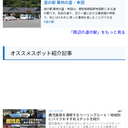
道の駅 筆柿の里・幸田
すことができ、天気が良ければ富士山も見ることができ
ます。 バイクで訪れる場合、道の駅には広い駐車場が完
道の駅 筆柿の里・幸田は、愛知県額田郡幸田町にある道
備されているので安心です。周辺には、三河湾スカイラ
の駅です。名前の通り、辺り一面に広がる筆柿畑が特徴
インなど、ツーリングに最適なワインディングロードも
で、秋にはたわわに実った筆柿を楽しむことができま
たくさんあります。 西尾市は、抹茶の他にも、うなぎや
す。 道の駅には、地元の新鮮な農産物が並ぶ直売所や、
#道の駅
三河一色えびせんべいなど、美味しいものがたくさんあ
筆柿を使ったソフトクリームやジェラートが味わえるお
ります。道の駅で地元の特産品を味わってみるのもおす
店があります。また、レストランでは、地元産の食材を
「周辺の道の駅」をもっと見る
すめです。
使った料理を楽しむことができます。 バイクで訪れる場
合、道の駅には広い駐車場が完備されているので安心で
す。周辺には、三ヶ根山スカイラインなど、ツーリング
に最適なスポットも点在しています。 幸田町は、筆柿の
オススメスポット紹介記事
生産が盛んな地域です。道の駅では、新鮮な筆柿はもち
ろん、干し柿や筆柿を使った加工品など、お土産に最適
なものがたくさん販売されています。
ツーリング
0
鹿児島県を満喫するツーリングルート！地域別
にバイクおすすめスポットを紹介
鹿児島県の一度は行きたいオススメツーリングスポット
とルートをまとめました！定番スポットから絶景スポッ