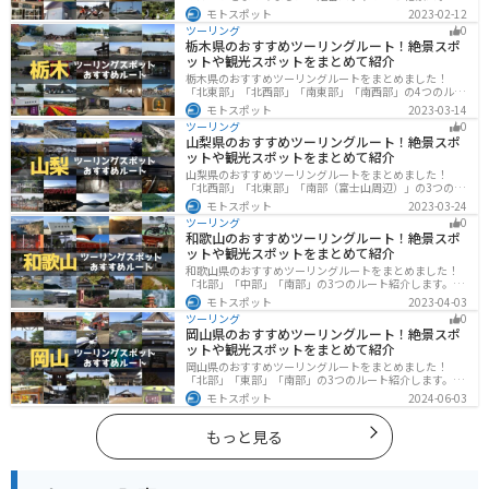
ト、温泉、山、海、グルメなど様々なジャンルで楽しめ
モトスポット
2023-02-12
ます。バイクで鹿児島ツーリングに行こうと思っている
ツーリング
0
人は、参考にしてください。
栃木県のおすすめツーリングルート！絶景スポ
ットや観光スポットをまとめて紹介
栃木県のおすすめツーリングルートをまとめました！
「北東部」「北西部」「南東部」「南西部」の4つのルー
ト紹介します。日本を代表する神社や広大な山や滝、湖
モトスポット
2023-03-14
などを歴史や自然を満喫するツーリングができます。バ
ツーリング
0
イクで栃木県にツーリングに行く際は参考にしてくださ
山梨県のおすすめツーリングルート！絶景スポ
い。
ットや観光スポットをまとめて紹介
山梨県のおすすめツーリングルートをまとめました！
「北西部」「北東部」「南部（富士山周辺）」の3つのル
ート紹介します。富士山を中心に自然豊かな景色や食事
モトスポット
2023-03-24
を楽しめるスポットが多数あります。バイクで山梨県に
ツーリング
0
ツーリングに行く際は参考にしてください。
和歌山のおすすめツーリングルート！絶景スポ
ットや観光スポットをまとめて紹介
和歌山県のおすすめツーリングルートをまとめました！
「北部」「中部」「南部」の3つのルート紹介します。海
と山に囲まれた自然豊かなエリアが広がり、様々な楽し
モトスポット
2023-04-03
み方ができます。バイクで和歌山県にツーリングに行く
ツーリング
0
際は参考にしてください。
岡山県のおすすめツーリングルート！絶景スポ
ットや観光スポットをまとめて紹介
岡山県のおすすめツーリングルートをまとめました！
「北部」「東部」「南部」の3つのルート紹介します。岡
山市や倉敷市など、歴史ある街並みも魅力的で、バイク
モトスポット
2024-06-03
ツーリングに最適なスポットが多数あります。バイクで
岡山県にツーリングに行く際は参考にしてください。
もっと見る