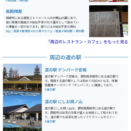
指の規模を誇ります。設計は、明治建築界の三巨頭の一
#美術館｜資料館
人である妻木頼黄によるものです。 現在は、カフェやビ
アホール、ショップなどが入る文化遺産として、明治、
奥殿陣屋
大正の頃のビールが再現販売されています。また、その
美しいレンガ造りの外観は、半田市の象徴的存在として
岡崎市にある標高２５７メートルの村積山の麓にあり、
も知られ、イベントや講座なども開催されています。戦
徳川家康の親戚の大給松平家が代々藩主として勤めてい
争の時の銃弾の跡も残っており、様々な時を越えて、今
た陣屋の一部があります。周りには大給松平家の資料館
も残る建築物は一度は訪れる価値があります。
と岡崎名物の花火の資料館があり、ひまわり畑や欧州庭
#山｜高原
#食事処
#お土産
#カフェ｜軽食
#美術館｜資料館
園などもあります。バイクは中まで入れませんが、自転
車とともに専用の駐車場があります。
「周辺のレストラン・カフェ」をもっと見る
周辺の道の駅
道の駅 デンパーク安城
道の駅 デンパーク安城は、愛知県安城市にある道の駅で
す。隣接する道の駅としては初めての試みとなる、体験
型農業テーマパーク「デンパーク」に隣接しており、花
や緑に囲まれた施設となっています。 デンパークでは、
#道の駅
季節の花々が咲き乱れる花の大温室や、世界の花々を集
めたフローラルプレイスなど、見どころ満載です。 ま
道の駅 にしお岡ノ山
た、地元の農産物直売所では、新鮮な野菜や果物を購入
することができます。 バイクで訪れる場合、デンパーク
道の駅 にしお岡ノ山は、愛知県西尾市にある道の駅で
の駐車場は広く、駐輪スペースも確保されているので安
す。西尾市は抹茶の生産が盛んな地域として知られてお
心です。道の駅 デンパーク安城は、花と緑に囲まれた癒
り、道の駅でも抹茶を使ったソフトクリームやスイーツ
しの空間で、一日ゆっくりと過ごすことができます。地
などが販売されています。 また、道の駅 にしお岡ノ山
#道の駅
域の特産品としては、安城産のイチジクや梨が有名で
は、三河湾を一望できる絶景スポットとしても人気があ
す。
ります。展望台からは、渥美半島や篠崎海岸などを見渡