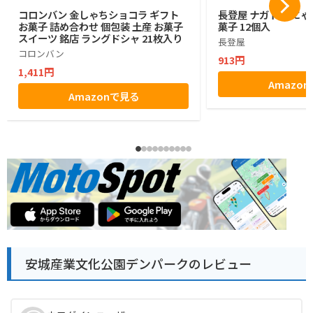
コロンバン 金しゃちショコラ ギフト
長登屋 ナガトヤ に
お菓子 詰め合わせ 個包装 土産 お菓子
菓子 12個入
スイーツ 銘店 ラングドシャ 21枚入り
長登屋
コロンバン
913円
1,411円
Amazo
Amazonで見る
安城産業文化公園デンパークのレビュー