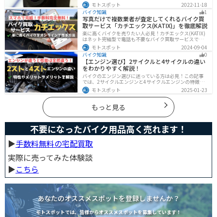
役に立つドライブコーダー、何を選べばいいか迷ってい
モトスポット
2022-11-18
る方に特徴別にまとめました。
バイク知識
1
写真だけで複数業者が査定してくれるバイク買
取サービス「カチエックス(KATIX)」を徹底解説
楽に高くバイクを売りたい人必見！カチエックス(KATIX)
はネット完結型で電話も不要なバイク買取サービスで
す。バイク情報と写真を登録するだけで、複数のバイク
モトスポット
2024-09-04
業者がオークション形式で価格を競い合ってくれるの
バイク知識
0
で、何もせず最高値でバイクを売ることができます。
【エンジン選び】2サイクルと4サイクルの違い
をわかりやすく解説！
バイクのエンジン選びに迷っている方は必見！この記事
では、2サイクルエンジンと4サイクルエンジンの特徴や
メリット、選び方を解説しています。実は、4サイクルエ
モトスポット
2025-01-23
ンジンは燃費が良く経済的で扱いやすいため、初心者の
方にはおすすめです。記事を読めば、最適なエンジン選
びのヒントが得られます。
もっと見る
不要になったバイク用品高く売れます！
▶︎
手数料無料の宅配買取
実際に売ってみた体験談
▶︎
こちら
あなたのオススメスポットを登録しませんか？
モトスポットでは、皆様からオススメスポットを募集しています！