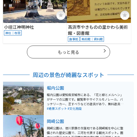
小垣江神明神社
高浜市やきものの里かわら美術
館・図書館
神社｜寺院
食事処
美術館｜資料館
もっと見る
周辺の景色が綺麗なスポット
堀内公園
堀内公園は愛知県安城市にある、「花と緑とメルヘン」
がテーマの公園です。観覧車やサイクルモノレール、バ
ッテリーカー、芝すべりなどの遊具があり、無料遊具の
他に、有料遊具も50〜100円で楽しめるリーズナブルな
#絶景スポット
#文化施設
遊具が豊富にあります。子ども向けの小さな遊園地です
が、春になると川沿いに桜が咲き、老若男女楽しめるお
岡崎公園
花見スポットです。豊かな自然が存分に楽しめる公園
で、安城市の南東部、名鉄西尾線「堀内公園駅」で下車
岡崎公園は、徳川家康の生誕地である岡崎城を中心に整
してすぐの場所に位置しています。駐車場も400台ほど
備された歴史公園で、三河を代表する観光スポット。園
あります。