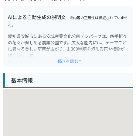
AIによる自動生成の説明文
※内容の正確性は保証されていませ
ん。
愛知県安城市にある安城産業文化公園デンパークは、四季折々
の花々が楽しめる農業公園です。広大な園内には、テーマごと
に異なる美しい庭園が広がり、1,300種類を超える花や植物が
咲き誇ります。
...続きを読む
特に見どころは、春にはチューリップやネモフィラ、秋にはコ
スモスやダリアなど、季節の花々が一面に咲き乱れる風景で
基本情報
す。園内にはレストランやカフェ、地元の農産物を販売するマ
ーケットもあり、一日を通して楽しむことができます。
バイクでお越しの方は、デンパーク周辺に無料の駐車場があり
ます。園内は広く、徒歩で見て回ることを想定したつくりにな
っているため、バイクは駐車場に停めておくのがおすすめで
す。園内には自転車の貸し出しも行っているので、サイクリン
グを楽しむのも良いでしょう。