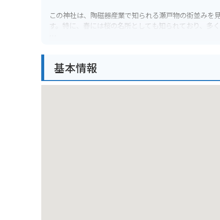
この神社は、陶磁器産業で知られる瀬戸物の街並みを
す。特に、春には桜の名所としても知られており、多く
バイクで訪れる場合、神社には無料の駐車場が併設さ
っくりと散策することができます。参拝後は、周辺の
基本情報
す。