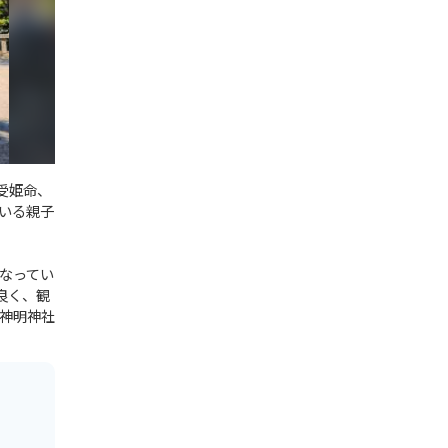
受姫命、
いる親子
なってい
良く、観
神明神社