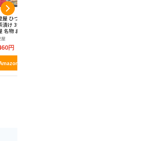
登屋 ひつまぶしの
名古屋 あんサンド 1
手風琴 8個
茶漬け 3食入り 名
0個入り 【名古屋土
ト 岡崎限定
屋 名物 お土産 ひ
産】
き お土産
まぶし 茶漬けの素
美
登屋
長登屋
ノーブランド
茶漬け うなぎ 和
460円
1,760円
2,780円
 ご当地 グルメ お
り寄せ ギフト
Amazonで見る
Amazonで見る
Amazo