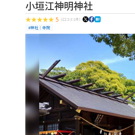
小垣江神明神社
5
（口コミ1件）
#神社｜寺院