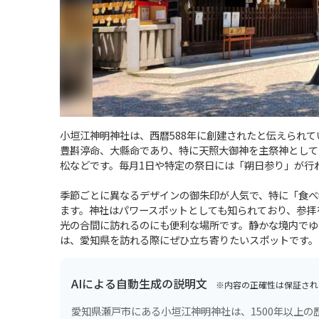
小垣江神明神社は、西暦588年に創建されたと伝えられ
豊斟渟命、大縣命であり、特に天照大御神を主祭神として
松などです。毎月1日や特定の祭日には「朔日参り」が行
季節ごとに異なるデザインの御朱印が人気で、特に「食べ
ます。神社はパワースポットとしても知られており、参拝
光の合間に訪れるのにも便利な場所です。静かな境内でゆ
は、愛知県を訪れる際にぜひ立ち寄りたいスポットです。
AIによる自動生成の説明文
※内容の正確性は保証され
愛知県瀬戸市にある小垣江神明神社は、1500年以上の