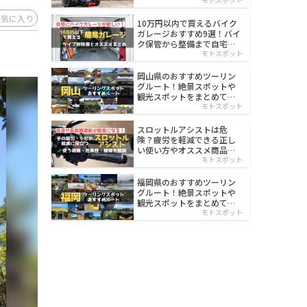
イルド
お気に入り
10万円以内で買えるバイク
ガレージおすすめ9選！バイ
ク保管から整備まで自宅で
楽々
モトスポット
岡山県のおすすめツーリン
グルート！絶景スポットや
観光スポットをまとめて紹
介
モトスポット
スロットルアシストは危
険？疲労を軽減できる正し
い使い方やオススメ商品を
紹介
モトスポット
福岡県のおすすめツーリン
グルート！絶景スポットや
観光スポットをまとめて紹
介
モトスポット