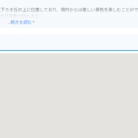
見下ろす丘の上に位置しており、境内からは美しい景色を楽しむことが
の花見客が訪れます。
...続きを読む
れているので安心です。境内は比較的コンパクトにまとまっており、徒
瀬戸物の街並みを散策したり、地元のグルメを楽しんだりするのもおす