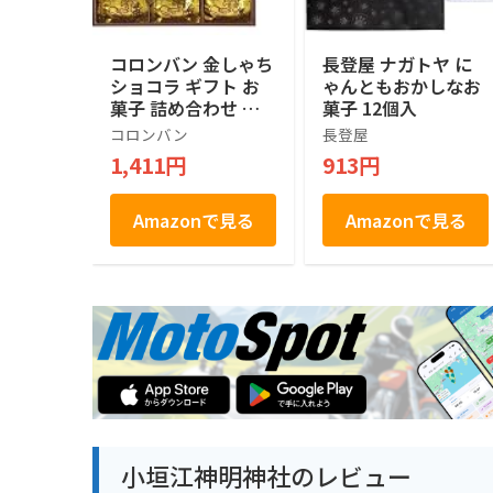
コロンバン 金しゃち
長登屋 ナガトヤ に
ショコラ ギフト お
ゃんともおかしなお
菓子 詰め合わせ 個
菓子 12個入
包装 土産 お菓子 ス
コロンバン
長登屋
イーツ 銘店 ラング
1,411円
913円
ドシャ 21枚入り
Amazonで見る
Amazonで見る
小垣江神明神社のレビュー