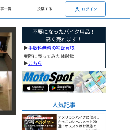
記事一覧
投稿する
ログイン
不要になったバイク用品！
高く売れます！
▶︎
手数料無料の宅配買取
実際に売ってみた体験談
▶︎
こちら
人気記事
アメリカンバイクに似合う
かっこいいヘルメット20
選！オススメはお洒落でワ
モトスポット