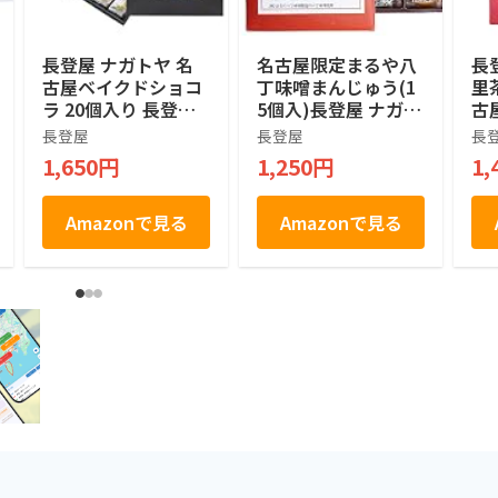
長登屋 ナガトヤ 名
名古屋限定まるや八
長
古屋ベイクドショコ
丁味噌まんじゅう(1
里
ラ 20個入り 長登屋
5個入)長登屋 ナガト
古
オリジナル土産袋付
ヤ 名古屋土産
つ
長登屋
長登屋
長
個包装 焼きショコラ
お
1,650円
1,250円
1,
名古屋土産 焼菓子
食
お菓子 手土産 お茶
取
菓子
Amazonで見る
Amazonで見る