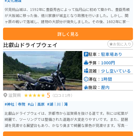
#文化施設
伏見桃山城は、1592年に豊臣秀吉によって指月山に初めて築かれ、豊臣秀頼
が大阪城に移った後、徳川家康が城主となり政務を行いました。しかし、関
ヶ原の戦いで落城し、建物の大部分が焼失しました。その後、1602年に家康
によって再建されましたが、1619年に廃城となりました。 その後、元禄時代
詳しく見る
までに伏見城の跡地に桃の木が植えられ、桃山と呼ばれるようになり、伏見
城は伏見桃山城とも呼ばれるようになりました。廃城となった建物や部材
比叡山ドライブウェイ
お気に入り
は、二条城、淀城、福山城などに移築されました。 現在、城址の近くには模
擬天守が建っており、かつては「伏見桃山城キャッスルランド」という遊園
駐車：
駐車場あり
地の一部でした。しかし、2003年に遊園地は閉園し、模擬天守は解体予定で
予算：
1000円
したが地元の要望により残され、現在は京都市管理の「伏見桃山城運動公
園」として整備されています。この模擬天守は、歴史的・文化的な価値はあ
混雑：
少し空いている
りませんが、見応えや迫力は十分です。
滞在：
1時間
施設：
屋内
5
滋賀県
（口コミ1件）
#神社｜寺院
#山｜高原
#湖｜川｜滝
比叡山ドライブウェイは、京都市から滋賀県を抜ける道です。秋には紅葉が
綺麗で、ツーリングでは整備された道路が大変走りやすいです。また、琵琶
湖を見渡せる展望台もあり、かなり奥まで綺麗な景色が見渡せます。写真撮
影するスポットもたくさんあり、オススメです。バイクツーリングの際に