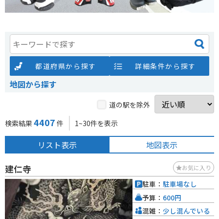
都道府県から探す
詳細条件から探す
地図から探す
道の駅を除外
4407
検索結果
件
1~30件を表示
リスト表示
地図表示
建仁寺
お気に入り
駐車：
駐車場なし
予算：
600円
混雑：
少し混んでいる