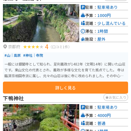
駐車：
駐車場あり
予算：
1000円
混雑：
少し混んでいる
滞在：
1時間
施設：
屋外
4
京都府
（口コミ1件）
#山｜高原
#神社｜寺院
一般には銀閣寺として知られ、足利義政が1482年（文明14年）に開いた山荘
です。東山文化の代表とされ、義政が多様な文化を育てた拠点でした。 寺は
臨済宗相国寺派に属し、元々の山荘は後に寺に改められました。その中心的
な建造物である銀閣（国宝）は1489年（延徳元3年）に上棟され、二層の楼
詳しく見る
閣で、上層は潮音閣、下層は心空殿と呼ばれます。他にも、東求堂（国宝）
があり、その内部には同仁斎が存在し、これは四畳半茶室の原型と言われて
下鴨神社
お気に入り
います。 庭園は池泉回遊式庭園（特別名勝・特別史跡）で、特に印象的なの
は本堂前の銀沙灘と向月台の二つの砂盛りです。また、上の庭園はお茶の井
駐車：
駐車場あり
庭園ともいわれ、昭和6年に発掘した岩石群は枯山水庭園です。 1994年（平
予算：
4000円
成6年）12月に「古都京都の文化財」として、「世界遺産条約」に基づく世界
文化遺産に登録されました。江戸時代になってから、金閣寺に対して銀閣寺
混雑：
普通
と呼ばれるようになりました。