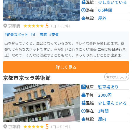
混雑：
少し空いている
滞在：
0.5時間
施設：
屋外
5
京都府
（口コミ1件）
#絶景スポット
#山｜高原
#夜景
山を登っていくと、高台になっているので、キレイな景色が楽しめます。京
都では有名なスポットですが、車が無いと行きにくい場所(二輪は終日通行禁
止）なので、そんなに混雑することもなく、ゆっくり楽しむことが出来ま
す。小さなお茶屋さんや、自動販売機などもあり、広い駐車場もあります。
詳しく見る
京都市京セラ美術館
お気に入り
駐車：
駐車場あり
予算：
2000円
混雑：
少し混んでいる
滞在：
1時間
施設：
屋内
5
京都府
（口コミ1件）