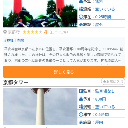
予算：
無料
混雑：
空いている
滞在：
0.25時間
施設：
屋外
4
京都府
（口コミ1件）
#神社｜寺院
平安神宮は京都市左京区に位置し、平安遷都1100周年を記念して1895年に創
建されました。この神社は、その巨大な朱色の鳥居と美しい庭園で知られて
おり、京都の文化と歴史の象徴の一つとして人気があります。 神社の広大な
庭園「神苑」は、季節ごとに異なる自然の美しさを堪能でき、春の桜や秋の
詳しく見る
紅葉の時期には格別の景色が楽しめます。また、時代祭などの年間を通じて
行われるさまざまな祭事も見どころの一つです。文化と自然の美を求めるラ
京都タワー
お気に入り
イダーにとって、訪れる価値のあるスポットです。
駐車：
駐車場なし
予算：
800円
混雑：
空いている
滞在：
0.5時間
施設：
屋内