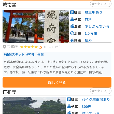
城南宮
お気に入り
駐車：
駐車場あり
予算：
無料
混雑：
少し混んでいる
滞在：
1.5時間
施設：
屋外
5
京都府
（口コミ1件）
#絶景スポット
#神社｜寺院
京都市伏見区にある神社です。「法除の大社」といわれています。家庭円満、
厄除、安全祈願はもちろん、車のお祓いに全国から来られる方も多くいま
す。椿や桜、藤、紅葉など四季折々の景色が見られる園庭は「曲水の宴」が
行われる神苑です。中でも枝垂れ梅が有名です。
詳しく見る
仁和寺
お気に入り
駐車：
バイク駐車場あり
予算：
800円
混雑：
空いている