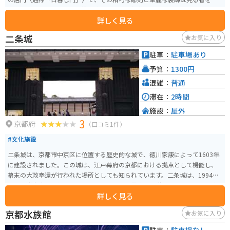
倒します。また、飛雲閣は桃山時代の文化を象徴する美しい建物として知ら
詳しく見る
れています。西本願寺は、世界遺産にも登録されており、多くの観光客が訪
れる人気のスポットです。朝早くから開門しているので、早朝の訪問スポッ
二条城
お気に入り
トにしたい場所です。時間帯によってはお坊さんの説法も聴けるそうです。参
拝料はかかりません。
駐車：
駐車場あり
予算：
1300円
混雑：
普通
滞在：
2時間
施設：
屋外
3
京都府
（口コミ1件）
#文化施設
二条城は、京都市中京区に位置する歴史的な城で、徳川家康によって1603年
に建設されました。この城は、江戸幕府の京都における拠点として機能し、
幕末の大政奉還が行われた場所としても知られています。二条城は、1994年
に「古都京都の文化財」としてユネスコの世界遺産に登録されました。 二条
詳しく見る
城の主な見どころは、国宝に指定されている二の丸御殿や、美しい庭園で
す。二の丸御殿は、豪華な障壁画で知られ、江戸時代の政治や文化の中心地
京都水族館
お気に入り
としての役割を今に伝えています。また、城内には四季折々の美しい庭園が
あり、特に春の桜や秋の紅葉の季節には多くの観光客で賑わいます。 アクセ