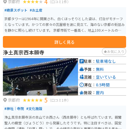
4
京都府
（口コミ1件）
#絶景スポット
#お土産
京都タワーは1964年に開業され、白くほっそりとした姿は、灯台がモチーフ
となっています。かつての家々の瓦屋根を波に見立て、海のない京都の街並み
を静かに照らし続けています。 京都市街で一番高く、地上100メートルの展
望室からは 京都三山に囲まれた古都京都の市街地が360度見渡せます。季節
詳しく見る
や時間によって様変わりする京都の絶景を楽しむことができます。
浄土真宗西本願寺
お気に入り
駐車：
駐車場なし
予算：
無料
混雑：
空いている
滞在：
0.5時間
施設：
屋内
5
京都府
（口コミ1件）
#神社｜寺院
#文化施設
浄土真宗本願寺派の本山でお西さん（西本願寺）とも呼ばれています。親鸞
聖人の廟堂（びょうどう）から発展したそうです。特に注目すべきは、国宝
の唐門（通称「日暮し門」）で、その精巧な彫刻と華麗な装飾は見る者を圧