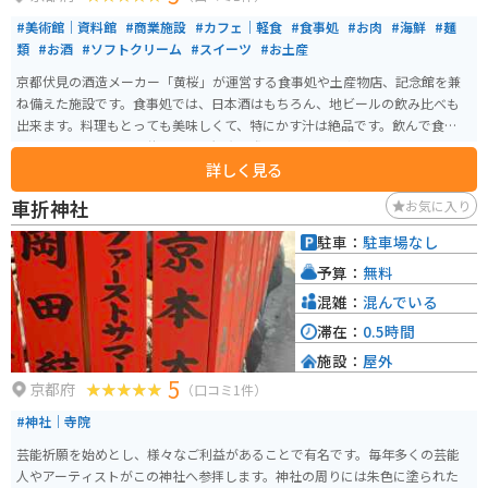
#美術館｜資料館
#商業施設
#カフェ｜軽食
#食事処
#お肉
#海鮮
#麺
類
#お酒
#ソフトクリーム
#スイーツ
#お土産
京都伏見の酒造メーカー「黄桜」が運営する食事処や土産物店、記念館を兼
ね備えた施設です。食事処では、日本酒はもちろん、地ビールの飲み比べも
出来ます。料理もとっても美味しくて、特にかす汁は絶品です。飲んで食べ
て、お土産も買える、伏見の酒蔵観光の際は、是非立ち寄ってみてくださ
詳しく見る
い。
車折神社
お気に入り
駐車：
駐車場なし
予算：
無料
混雑：
混んでいる
滞在：
0.5時間
施設：
屋外
5
京都府
（口コミ1件）
#神社｜寺院
芸能祈願を始めとし、様々なご利益があることで有名です。毎年多くの芸能
人やアーティストがこの神社へ参拝します。神社の周りには朱色に塗られた