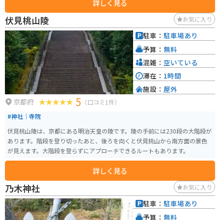
詳しく見る
は、比叡山ドライブウェイを走って素晴らしい景色を楽しんでみてはいかが
でしょうか。
伏見桃山陵
お気に入り
駐車：
駐車場あり
予算：
無料
混雑：
空いている
滞在：
1時間
施設：
屋外
5
京都府
（口コミ1件）
#神社｜寺院
伏見桃山陵は、京都にある明治天皇の陵です。陵の手前には230段の大階段が
あります。階段を登り切ったあと、後ろを向くと伏見桃山から南方面の景色
が見えます。大階段を登らずにアプローチできるルートもあります。
詳しく見る
乃木神社
お気に入り
駐車：
駐車場あり
予算：
無料