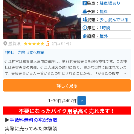
駐車：
駐車場あり
予算：
無料
混雑：
少し混んでいる
滞在：
1時間
施設：
屋外
5
滋賀県
（口コミ1件）
#神社｜寺院
#文化施設
近江神宮は滋賀県大津市に鎮座し、第38代天智天皇を祀る神社です。この神
社は天智天皇の古都、近江大津宮の跡地にあり、豊かな自然に囲まれていま
す。天智天皇が百人一首かるたの祖とされることから、「かるたの殿堂」と
も呼ばれ、毎年ここでかるたの大会が行われています。漫画や映画の「ちは
詳しく見る
やふる」での舞台となったところです。 神社の色鮮やかな楼門や近江造り・
昭和造りの社殿など、見どころが多数あります。また、毎年4月20日の例祭に
は天皇陛下の御名代として宮中より御勅使が差遣われる、全国でも特別な神
1~30件/4407件
>
社の一つです。自然豊かな境内では心の落ち着きを得ることができ、歴史や文
化に興味のある人にとって魅力的なスポットです。
不要になったバイク用品高く売れます！
▶︎
手数料無料の宅配買取
実際に売ってみた体験談