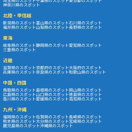
埼玉県のスポット
千葉県のスポット
東京都のスポット
神奈川県のスポット
北陸・甲信越
新潟県のスポット
富山県のスポット
石川県のスポット
福井県のスポット
山梨県のスポット
長野県のスポット
東海
岐阜県のスポット
静岡県のスポット
愛知県のスポット
三重県のスポット
近畿
滋賀県のスポット
京都府のスポット
大阪府のスポット
兵庫県のスポット
奈良県のスポット
和歌山県のスポット
中国・四国
鳥取県のスポット
島根県のスポット
岡山県のスポット
広島県のスポット
山口県のスポット
徳島県のスポット
香川県のスポット
愛媛県のスポット
高知県のスポット
九州・沖縄
福岡県のスポット
佐賀県のスポット
長崎県のスポット
熊本県のスポット
大分県のスポット
宮崎県のスポット
鹿児島県のスポット
沖縄県のスポット