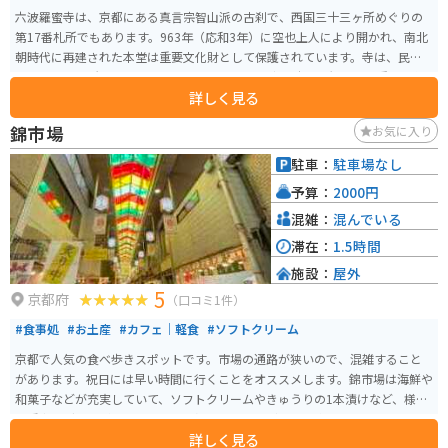
六波羅蜜寺は、京都にある真言宗智山派の古刹で、西国三十三ヶ所めぐりの
第17番札所でもあります。963年（応和3年）に空也上人により開かれ、南北
朝時代に再建された本堂は重要文化財として保護されています。寺は、民家
に囲まれた場所にひっそりと建っています。 国宝の十一面観音像や重要文化
詳しく見る
財の空也上人像、平清盛像など、平安時代から鎌倉時代にかけての優れた仏
像を多数所蔵しています。特に名高いのが、運慶の四男・康勝作とされる空
錦市場
お気に入り
也上人像で、空也の口からは「南無阿弥陀仏」の6字を象徴する阿弥陀仏の小
像が吐き出されているとされます。 また、寺周辺は「冥界への入口」とされ
駐車：
駐車場なし
る「六道之辻」の碑があり、"幽霊子育て飴"で知られる「みなとや」や、六道
予算：
2000円
珍皇寺（ろくどうちんのうじ）などが存在するなど、ミステリースポットと
しても知られています。「六波羅」が「髑髏ヶ原」が転じたとの逸話もあ
混雑：
混んでいる
り、「あの世」の近くであることを覗わせるエピソードが数多く伝えられて
滞在：
1.5時間
います。 毎年1月1日から3日の皇服茶授与、8月8日から10日の萬燈会、12月
施設：
屋外
13日から30日の公開空也踊躍念仏など、特別な行事も行われています。
5
京都府
（口コミ1件）
#食事処
#お土産
#カフェ｜軽食
#ソフトクリーム
京都で人気の食べ歩きスポットです。市場の通路が狭いので、混雑すること
があります。祝日には早い時間に行くことをオススメします。錦市場は海鮮や
和菓子などが充実していて、ソフトクリームやきゅうりの1本漬けなど、様々
な種類のグルメが味わえます。ご飯とスイーツどちらも楽しめます。
詳しく見る