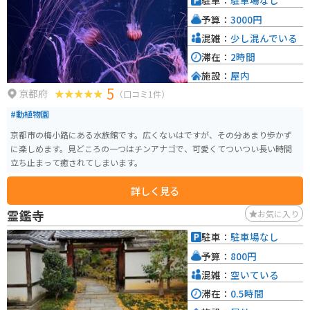
駐車：
駐車場なし
スは、地下鉄東西線「二条城前駅」から徒歩すぐ、またはJR「二条駅」から
予算：
3000円
も徒歩圏内です。拝観時間や料金は季節によって異なる場合があるため、訪
問前に公式サイトで確認することをオススメします。
混雑：
少し混んでいる
滞在：
2時間
施設：
屋内
5
京都府
（口コミ1件）
#動植物園
京都市の梅小路にある水族館です。広くないはですが、その分あまり歩かず
に楽しめます。見どころの一つはチンアナゴで、可愛くてついつい長い時間
立ち止まって癒されてしまいます。
詳しく見る
霊鑑寺
お気に入り
駐車：
駐車場なし
予算：
800円
混雑：
空いている
滞在：
0.5時間