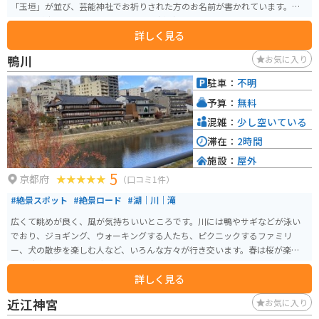
「玉垣」が並び、芸能神社でお祈りされた方のお名前が書かれています。そ
こから派生して、推しのコンサートの当選祈願をするファンの絵馬も多くみ
詳しく見る
られます。
鴨川
お気に入り
駐車：
不明
予算：
無料
混雑：
少し空いている
滞在：
2時間
施設：
屋外
5
京都府
（口コミ1件）
#絶景スポット
#絶景ロード
#湖｜川｜滝
広くて眺めが良く、風が気持ちいいところです。川には鴨やサギなどが泳い
でおり、ジョギング、ウォーキングする人たち、ピクニックするファミリ
ー、犬の散歩を楽しむ人など、いろんな方々が行き交います。春は桜が楽し
め、秋は遠くの山々が綺麗に見えます。
詳しく見る
近江神宮
お気に入り