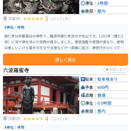
滞在：
1時間
施設：
屋内
5
京都府
（口コミ1件）
#神社｜寺院
建仁寺は京都最古の禅寺で、臨済宗建仁寺派の大本山です。1202年（建仁2
年）に宋で禅を学んだ栄西が建立しました。堂塔伽藍や塔頭が連なり、建物
は美しいこけら葺きの方丈や法堂などが一直線に並び、禅修行のひとつであ
る浴室も現存しています。 本尊は法堂の釈迦如来で、境内には風神雷神図屏
詳しく見る
風や双龍図などの見どころがあります。特に、俵屋宗達作の風神雷神図屏風
は国宝となっています。保存のために本物は京都国立博物館に保管されてい
六波羅蜜寺
お気に入り
ますが、最新のデジタル技術で再現されたものを見ることができます。ま
た、白砂が敷きつめられた美しい枯山水の庭、大雄苑や潮音庭などの庭園も
駐車：
駐車場あり
あります。 栄西禅師は日本に茶種を持ち帰り広く一般に喫茶の習慣を広めた
予算：
600円
人物で、その功績を讃えて毎年春には本坊で大茶会が開かれ、禅宗古来の茶
法が披露されます。また、月に一度、座禅と法話の会が開催されています。
混雑：
普通
滞在：
0.5時間
施設：
屋内
4
京都府
（口コミ1件）
#神社｜寺院