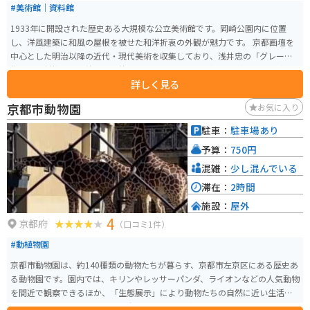
#美術館｜資料館
1933年に開設された歴史ある大規模な公立美術館です。岡崎公園内に位置
し、洋風建築に和風の屋根を被せた和洋折衷の外観が魅力です。 京都画壇を
中心とした明治以降の近代・現代美術を収集しており、浅井忠の「グレーの
柳」や上村松園の「待月」、竹内栖鳳の「絵になる最初」など、約3800点を
詳しく見る
収蔵しています。 2020年春にリニューアルされ、現代アートなどの多彩な展
示を行う新館「東山キューブ」、常設のカフェ、ミュージアムショップ、コ
京都市動物園
お気に入り
レクションルームも誕生しました。
駐車：
駐車場あり
予算：
750円
混雑：
少し混んでいる
滞在：
2時間
施設：
屋外
4
京都府
（口コミ1件）
#動植物園
京都市動物園は、約140種類の動物たちが暮らす、京都市左京区にある歴史あ
る動物園です。園内では、キリンやレッサーパンダ、ライオンなどの人気動物
を間近で観察できるほか、「生態展示」により動物たちの自然に近い生活を
楽しめます。また、「ふれあい広場」ではウサギやモルモットと触れ合える