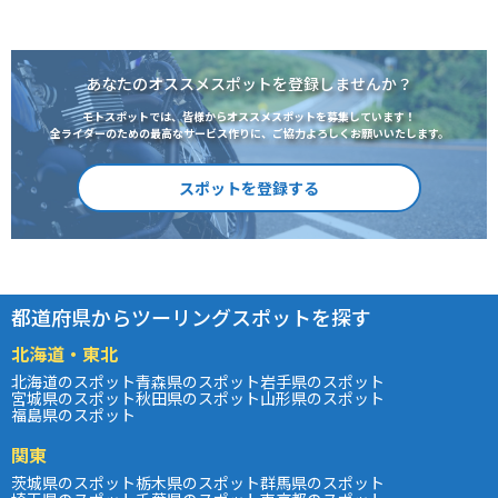
あなたのオススメスポットを登録しませんか？
モトスポットでは、皆様からオススメスポットを募集しています！
全ライダーのための最高なサービス作りに、ご協力よろしくお願いいたします。
スポットを登録する
都道府県からツーリングスポットを探す
北海道・東北
北海道のスポット
青森県のスポット
岩手県のスポット
宮城県のスポット
秋田県のスポット
山形県のスポット
福島県のスポット
関東
茨城県のスポット
栃木県のスポット
群馬県のスポット