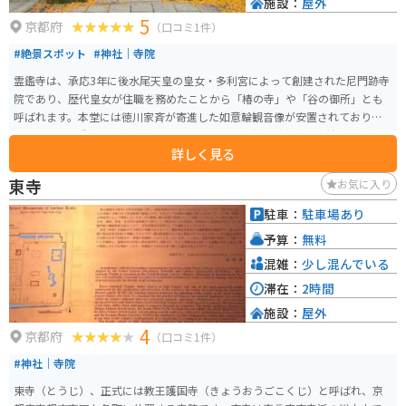
施設：
屋外
5
京都府
（口コミ1件）
#絶景スポット
#神社｜寺院
霊鑑寺は、承応3年に後水尾天皇の皇女・多利宮によって創建された尼門跡寺
院であり、歴代皇女が住職を務めたことから「椿の寺」や「谷の御所」とも
呼ばれます。本堂には徳川家斉が寄進した如意輪観音像が安置されており、
庭園には100種以上の椿が植えられています。日光椿（京都市天然記念物）や
詳しく見る
白牡丹椿などが咲き誇ります。 また、愛らしい御所人形や絵カルタなど皇室
ゆかりのものも多く保存されています。臨済宗南禅寺派の門跡寺院であり、
東寺
お気に入り
格調高い池泉観賞式庭園には春にツツジや椿、秋には紅葉が楽しめます。通
常非公開ですが、春と秋に特別公開されます。少し足元の悪い石段を上り下
駐車：
駐車場あり
りする必要があるので、足の悪い方はご注意ください。
予算：
無料
混雑：
少し混んでいる
滞在：
2時間
施設：
屋外
4
京都府
（口コミ1件）
#神社｜寺院
東寺（とうじ）、正式には教王護国寺（きょうおうごこくじ）と呼ばれ、京