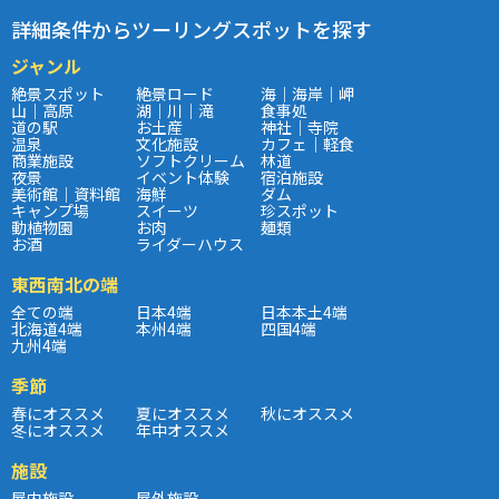
詳細条件からツーリングスポットを探す
ジャンル
絶景スポット
絶景ロード
海｜海岸｜岬
山｜高原
湖｜川｜滝
食事処
道の駅
お土産
神社｜寺院
温泉
文化施設
カフェ｜軽食
商業施設
ソフトクリーム
林道
夜景
イベント体験
宿泊施設
美術館｜資料館
海鮮
ダム
キャンプ場
スイーツ
珍スポット
動植物園
お肉
麺類
お酒
ライダーハウス
東西南北の端
全ての端
日本4端
日本本土4端
北海道4端
本州4端
四国4端
九州4端
季節
春にオススメ
夏にオススメ
秋にオススメ
冬にオススメ
年中オススメ
施設
屋内施設
屋外施設