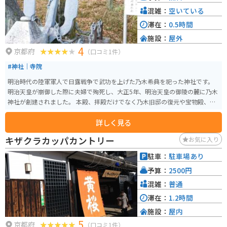
混雑：
空いている
滞在：
0.5時間
施設：
屋外
4
京都府
（口コミ1件）
#神社｜寺院
明治時代の陸軍軍人で日露戦争で武功を上げた乃木希典を祀った神社です。
明治天皇が崩御した際に夫婦で殉死し、大正5年、明治天皇の御陵の麓に乃木
神社が創建されました。 本殿、拝殿だけでなく乃木旧邸の復元や宝物殿、銅
像、さざれ石、吾妻の錨など見どころがたくさんあります。
詳しく見る
キザクラカッパカントリー
お気に入り
駐車：
駐車場あり
予算：
2500円
混雑：
普通
滞在：
1.2時間
施設：
屋内
5
京都府
（口コミ1件）