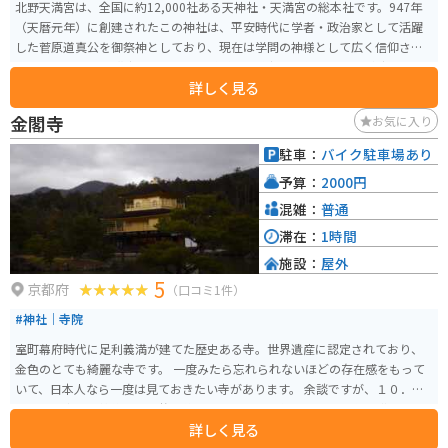
北野天満宮は、全国に約12,000社ある天神社・天満宮の総本社です。947年
（天暦元年）に創建されたこの神社は、平安時代に学者・政治家として活躍
した菅原道真公を御祭神としており、現在は学問の神様として広く信仰され
ています。 北野天満宮は、特に学業成就や合格祈願で知られ、受験生をはじ
詳しく見る
め多くの参拝者で賑わいます。また、梅と紅葉の名所としても有名で、特に
梅の季節には「梅花祭」が開催され、多くの観光客で賑わいます。境内には
金閣寺
お気に入り
約50種、約1,500本の梅が植えられており、見事な梅林を楽しむことができま
す。 北野天満宮のもう一つの見どころは、毎月25日に開催される「天神さん
駐車：
バイク駐車場あり
の縁日」です。この日には境内や周辺で多くの露店が出店し、賑わいを見せ
予算：
2000円
ます。中でも2月25日は梅花祭が開催され、上七軒の舞妓さん・芸妓さんが野
点のお茶を振るまってくれます（野点のお茶は有料）。梅園もあり、ちょう
混雑：
普通
ど梅が見頃な季節でもあります。 拝観時間は季節によって異なりますが、夏
滞在：
1時間
期は5:00～18:00、冬期は5:30～17:30となっています。
施設：
屋外
5
京都府
（口コミ1件）
#神社｜寺院
室町幕府時代に足利義満が建てた歴史ある寺。世界遺産に認定されており、
金色のとても綺麗な寺です。 一度みたら忘れられないほどの存在感をもって
いて、日本人なら一度は見ておきたい寺があります。 余談ですが、１０．８
センチ四方の金箔約２０万枚、約２０キロの金を使用しており 総工費は７億
詳しく見る
４千万円ととんでもない量の金使用してます。