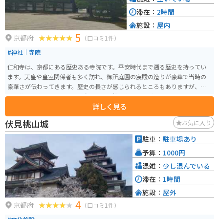
滞在：
2時間
施設：
屋内
5
京都府
（口コミ1件）
#神社｜寺院
仁和寺は、京都にある歴史ある寺院です。平安時代まで遡る歴史を持ってい
ます。天皇や皇室関係者も多く訪れ、御所庭園の宸殿の造りが豪華で当時の
豪華さが伝わってきます。歴史の長さが感じられるところもありますが、ど
の季節でも楽しめます。特に春は左近の桜や右近の橘が見られるのでオスス
詳しく見る
メです。
伏見桃山城
お気に入り
駐車：
駐車場あり
予算：
1000円
混雑：
少し混んでいる
滞在：
1時間
施設：
屋外
4
京都府
（口コミ1件）