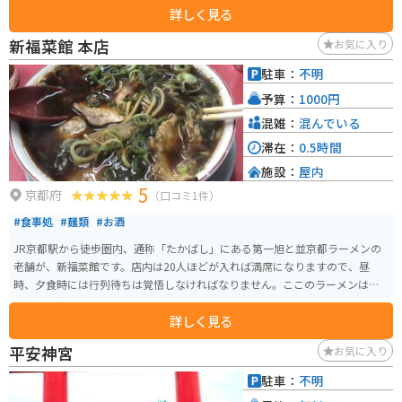
詳しく見る
体験ができ、特に子どもたちに人気です。 2015年のリニューアル以降は展示
方法が進化し、動物たちの個性や習性をより深く感じられるようになりまし
新福菜館 本店
お気に入り
た。さらに、学びの場としても充実しており、動物保護や生態について学べ
るパネル展示やイベントも開催されています。平安神宮や岡崎公園に近く、
駐車：
不明
観光途中で立ち寄るのにも最適なスポットです。
予算：
1000円
混雑：
混んでいる
滞在：
0.5時間
施設：
屋内
5
京都府
（口コミ1件）
#食事処
#麺類
#お酒
JR京都駅から徒歩圏内、通称「たかばし」にある第一旭と並京都ラーメンの
老舗が、新福菜館です。店内は20人ほどが入れば満席になりますので、昼
時、夕食時には行列待ちは覚悟しなければなりません。ここのラーメンはス
ープが醤油ベースのブラックです。味には独特のコクがあり、クセになるこ
詳しく見る
と間違いないなしです。柔らかめの味の染みたチャーシューも美味しいです。
平安神宮
お気に入り
駐車：
不明