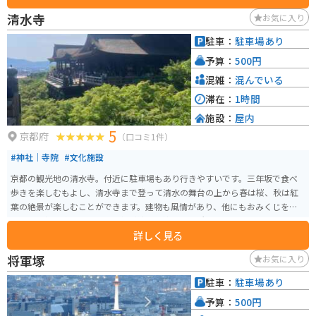
清水寺
お気に入り
駐車：
駐車場あり
予算：
500円
混雑：
混んでいる
滞在：
1時間
施設：
屋内
5
京都府
（口コミ1件）
#神社｜寺院
#文化施設
京都の観光地の清水寺。付近に駐車場もあり行きやすいです。三年坂で食べ
歩きを楽しむもよし、清水寺まで登って清水の舞台の上から春は桜、秋は紅
葉の絶景が楽しむことができます。建物も風情があり、他にもおみくじを引
いたり参拝も楽しめます。空気が綺麗で神聖な場所です。
詳しく見る
将軍塚
お気に入り
駐車：
駐車場あり
予算：
500円