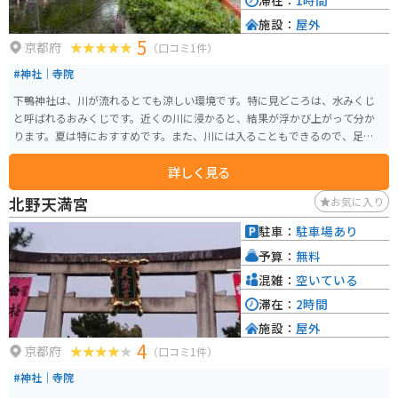
滞在：
1時間
施設：
屋外
5
京都府
（口コミ1件）
#神社｜寺院
下鴨神社は、川が流れるとても涼しい環境です。特に見どころは、水みくじ
と呼ばれるおみくじです。近くの川に浸かると、結果が浮かび上がって分か
ります。夏は特におすすめです。また、川には入ることもできるので、足だけ
を涼めるのも良いです。
詳しく見る
北野天満宮
お気に入り
駐車：
駐車場あり
予算：
無料
混雑：
空いている
滞在：
2時間
施設：
屋外
4
京都府
（口コミ1件）
#神社｜寺院