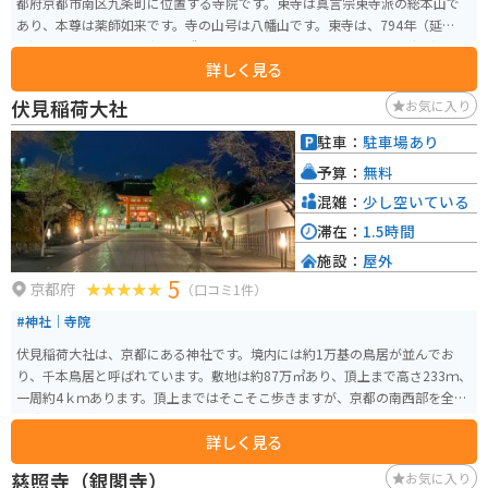
都府京都市南区九条町に位置する寺院です。東寺は真言宗東寺派の総本山で
あり、本尊は薬師如来です。寺の山号は八幡山です。東寺は、794年（延暦13
年）に創建され、平安京の鎮護として建立されました。その後、空海（弘法
詳しく見る
大師）によって真言宗の道場として発展しました。 東寺は、1994年にユネス
コの世界遺産に登録された「古都京都の文化財」の一部です。特に有名なの
伏見稲荷大社
お気に入り
は、高さ約55メートルの五重塔で、これは京都市内からも望むことができ、
京都のシンボルの一つとされています。五重塔は日本で最も高い木造塔の一
駐車：
駐車場あり
つであり、春の桜や秋の紅葉の季節には多くの観光客で賑わいます。 東寺に
予算：
無料
は、国宝や重要文化財を含む多くの貴重な文化財が保存されており、その中
には空海が持ち帰ったとされる仏像や経典などがあります。また、毎月21日
混雑：
少し空いている
には弘法市（こうぼういち）と呼ばれる市が開かれ、食料品から雑貨や衣服
滞在：
1.5時間
まで、数多くの露店が出店します。
施設：
屋外
5
京都府
（口コミ1件）
#神社｜寺院
伏見稲荷大社は、京都にある神社です。境内には約1万基の鳥居が並んでお
り、千本鳥居と呼ばれています。敷地は約87万㎡あり、頂上まで高さ233ｍ、
一周約4ｋｍあります。頂上まではそこそこ歩きますが、京都の南西部を全て
見渡すことができるので絶景です。
詳しく見る
慈照寺（銀閣寺）
お気に入り