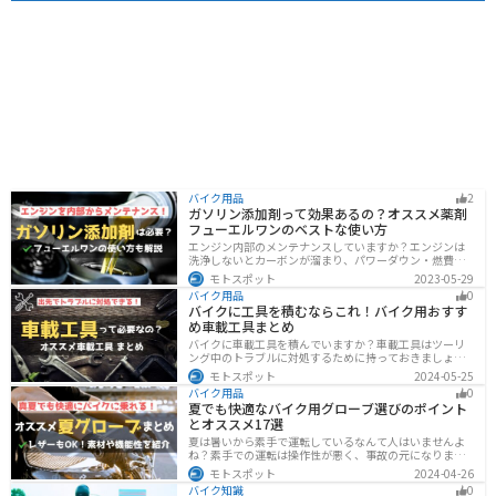
バイク用品
2
ガソリン添加剤って効果あるの？オススメ薬剤
フューエルワンのベストな使い方
エンジン内部のメンテナンスしていますか？エンジンは
洗浄しないとカーボンが溜まり、パワーダウン・燃費の
悪化、燃焼以上、エンジンの焼き付きなどのトラブルの
モトスポット
2023-05-29
原因になります。定期的にガソリン添加剤を入れてエン
バイク用品
0
ジン内部も綺麗にしましょう。
バイクに工具を積むならこれ！バイク用おすす
め車載工具まとめ
バイクに車載工具を積んでいますか？車載工具はツーリ
ング中のトラブルに対処するために持っておきましょ
う。車載工具でどんなことができるのか、どんな車載工
モトスポット
2024-05-25
具を持っておけばいいのかなど、バイク用車載工具につ
バイク用品
0
いて紹介します！
夏でも快適なバイク用グローブ選びのポイント
とオススメ17選
夏は暑いから素手で運転しているなんて人はいませんよ
ね？素手での運転は操作性が悪く、事故の元になりま
す。直射日光が当たり日焼けで余計に暑くなります。夏に
モトスポット
2024-04-26
は夏用グローブを使うことで、素手より涼しく快適にバ
バイク知識
0
イクに乗ることができるので是非使いましょう。