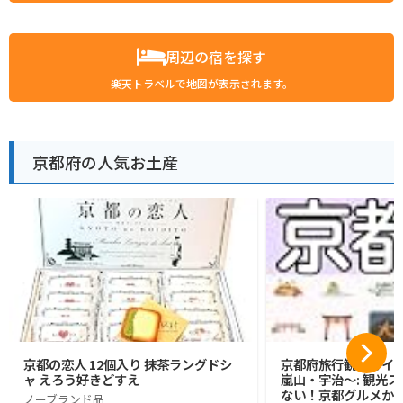
周辺の宿を探す
楽天トラベルで地図が表示されます。
京都府の人気お土産
京都の恋人 12個入り 抹茶ラングドシ
京都府旅行観光ガイ
ャ えろう好きどすえ
嵐山・宇治〜: 観光
ない！京都グルメか
ノーブランド品