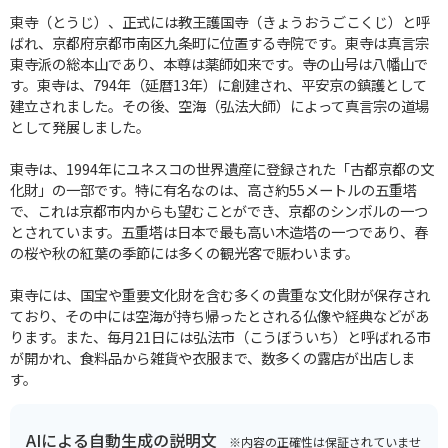
東寺（とうじ）、正式には教王護国寺（きょうおうごこくじ）と呼
ばれ、京都府京都市南区九条町に位置する寺院です。東寺は真言宗
東寺派の総本山であり、本尊は薬師如来です。寺の山号は八幡山で
す。東寺は、794年（延暦13年）に創建され、平安京の鎮護として
建立されました。その後、空海（弘法大師）によって真言宗の道場
として発展しました。
東寺は、1994年にユネスコの世界遺産に登録された「古都京都の文
化財」の一部です。特に有名なのは、高さ約55メートルの五重塔
で、これは京都市内からも望むことができ、京都のシンボルの一つ
とされています。五重塔は日本で最も高い木造塔の一つであり、春
の桜や秋の紅葉の季節には多くの観光客で賑わいます。
東寺には、国宝や重要文化財を含む多くの貴重な文化財が保存され
ており、その中には空海が持ち帰ったとされる仏像や経典などがあ
ります。また、毎月21日には弘法市（こうぼういち）と呼ばれる市
が開かれ、食料品から雑貨や衣服まで、数多くの露店が出店しま
す。
AIによる自動生成の説明文
※内容の正確性は保証されていませ