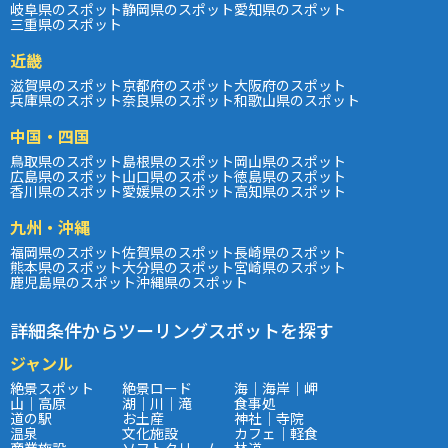
岐阜県のスポット
静岡県のスポット
愛知県のスポット
三重県のスポット
近畿
滋賀県のスポット
京都府のスポット
大阪府のスポット
兵庫県のスポット
奈良県のスポット
和歌山県のスポット
中国・四国
鳥取県のスポット
島根県のスポット
岡山県のスポット
広島県のスポット
山口県のスポット
徳島県のスポット
香川県のスポット
愛媛県のスポット
高知県のスポット
九州・沖縄
福岡県のスポット
佐賀県のスポット
長崎県のスポット
熊本県のスポット
大分県のスポット
宮崎県のスポット
鹿児島県のスポット
沖縄県のスポット
詳細条件からツーリングスポットを探す
ジャンル
絶景スポット
絶景ロード
海｜海岸｜岬
山｜高原
湖｜川｜滝
食事処
道の駅
お土産
神社｜寺院
温泉
文化施設
カフェ｜軽食
商業施設
ソフトクリーム
林道