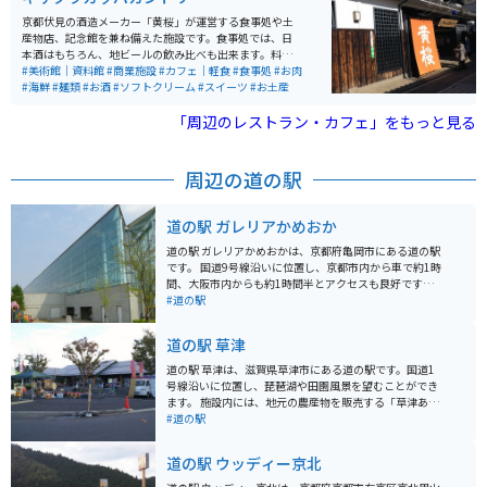
京都伏見の酒造メーカー「黄桜」が運営する食事処や土
産物店、記念館を兼ね備えた施設です。食事処では、日
本酒はもちろん、地ビールの飲み比べも出来ます。料理
もとっても美味しくて、特にかす汁は絶品です。飲んで
#美術館｜資料館
#商業施設
#カフェ｜軽食
#食事処
#お肉
食べて、お土産も買える、伏見の酒蔵観光の際は、是非
#海鮮
#麺類
#お酒
#ソフトクリーム
#スイーツ
#お土産
立ち寄ってみてください。
「周辺のレストラン・カフェ」をもっと見る
周辺の道の駅
道の駅 ガレリアかめおか
道の駅 ガレリアかめおかは、京都府亀岡市にある道の駅
です。 国道9号線沿いに位置し、京都市内から車で約1時
間、大阪市内からも約1時間半とアクセスも良好です。
地元亀岡の新鮮な野菜や特産品を販売する農産物直売
#道の駅
所、地元食材を使った料理が楽しめるレストラン、お土
産コーナーなどがあります。 特に、丹波栗や松茸など、
道の駅 草津
季節の食材を使った料理やスイーツはおすすめです。 ツ
ーリングの休憩場所としても人気があり、バイクスタン
道の駅 草津は、滋賀県草津市にある道の駅です。国道1
ドも設置されています。 周辺には、湯の花温泉やるり渓
号線沿いに位置し、琵琶湖や田園風景を望むことができ
など、観光スポットも点在しています。 【おすすめポイ
ます。 施設内には、地元の農産物を販売する「草津あぐ
ント】 * 亀岡市内や近隣地域の特産品が購入できる * 新
りーん」や、近江牛や琵琶湖の幸など地元グルメが堪能
#道の駅
鮮な地元野菜が購入できる * バイクスタンドがあるの
できる飲食店があります。 バイク置き場は、施設の入口
で、ツーリングの休憩に最適 * レストランでは地元食材
付近にあり、広々として停めやすいです。道の駅 草津
道の駅 ウッディー京北
を使った料理が楽しめる 【周辺情報】 * 湯の花温泉 * る
は、琵琶湖周辺のツーリングの拠点としても最適です。
り渓 【その他】 * 住所：京都府亀岡市曽我部町北条大谷
周辺には、琵琶湖博物館や水生植物公園みずの森など、