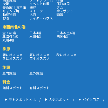
夜景
イベント体験
宿泊施設
美術館｜資料館
海鮮
ダム
キャンプ場
スイーツ
珍スポット
動植物園
お肉
麺類
お酒
ライダーハウス
東西南北の端
全ての端
日本4端
日本本土4端
北海道4端
本州4端
四国4端
九州4端
季節
春にオススメ
夏にオススメ
秋にオススメ
冬にオススメ
年中オススメ
施設
屋内施設
屋外施設
料金
無料スポット
有料スポット
モトスポットとは
人気スポット
バイク用品