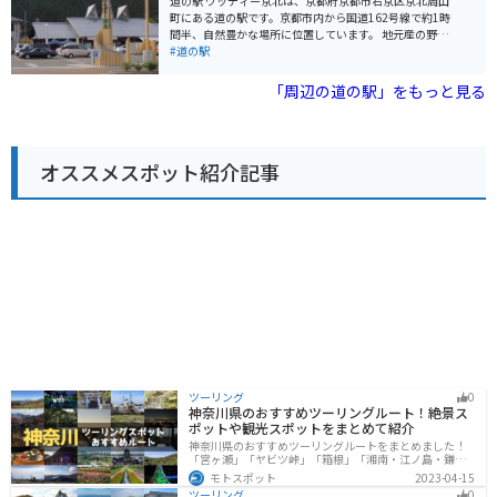
道の駅 ウッディー京北は、京都府京都市右京区京北周山
1-1 * 電話番号：0771-22-0690 * 駐車場：大型車12台、
観光スポットも充実しています。特に、琵琶湖博物館
町にある道の駅です。京都市内から国道162号線で約1時
普通車70台 * 休館日：年中無休
は、琵琶湖の生態系や歴史について学べる博物館として
間半、自然豊かな場所に位置しています。 地元産の野菜
人気です。
や木材を使った特産品が販売されているほか、レストラ
#道の駅
ンでは地元食材を使った料理を楽しむことができます。
バイクで訪れる場合、道の駅には広い駐車場が完備され
「周辺の道の駅」をもっと見る
ているので安心です。また、周辺には、四季折々の自然
を楽しめる周山街道や、美山町など、ツーリングに最適
なスポットがたくさんあります。 ウッディー京北は、自
然と触れ合い、地元の美味しいものを楽しめる道の駅で
オススメスポット紹介記事
す。京都観光の際は、ぜひ一度訪れてみてはいかがでし
ょうか。
ツーリング
0
神奈川県のおすすめツーリングルート！絶景ス
ポットや観光スポットをまとめて紹介
神奈川県のおすすめツーリングルートをまとめました！
「宮ヶ瀬」「ヤビツ峠」「箱根」「湘南・江ノ島・鎌
倉」「三浦」「みなとみらい」の6つのルート紹介しま
モトスポット
2023-04-15
す。自然豊かなスポット、歴史ある観光名所、都市部で
ツーリング
0