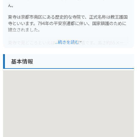
ん。
東寺は京都市南区にある歴史的な寺院で、正式名称は教王護国
寺といいます。794年の平安京遷都に伴い、国家鎮護のために
建立されました。
...続きを読む
東寺で見どころといえば、やはり五重塔です。高さ約55メート
ルにもなる木造の塔は、日本で最も高い塔として知られてお
り、その美しい姿は圧巻です。また、金堂には、密教美術の最
基本情報
高傑作といわれる大日如来坐像をはじめ、多くの仏像が安置さ
れています。境内は広く、その他にも講堂や宝蔵など見どころ
がたくさんあります。春には桜、秋には紅葉の名所としても知
られており、1年を通して楽しむことができます。
バイクで訪れる場合は、東寺の周辺にいくつかコインパーキン
グがありますので、そちらを利用すると良いでしょう。特に、
東寺の南側にある駐車場は、五重塔を眺めることができるおす
すめのスポットです。