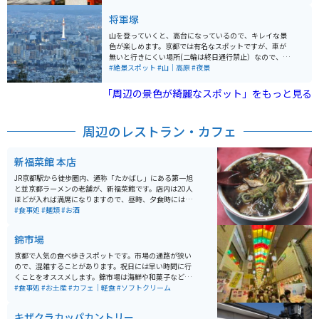
宴」が行われる神苑です。中でも枝垂れ梅が有名です。
将軍塚
山を登っていくと、高台になっているので、キレイな景
色が楽しめます。京都では有名なスポットですが、車が
無いと行きにくい場所(二輪は終日通行禁止）なので、そ
んなに混雑することもなく、ゆっくり楽しむことが出来
#絶景スポット
#山｜高原
#夜景
ます。小さなお茶屋さんや、自動販売機などもあり、広
い駐車場もあります。
「周辺の景色が綺麗なスポット」をもっと見る
周辺のレストラン・カフェ
新福菜館 本店
JR京都駅から徒歩圏内、通称「たかばし」にある第一旭
と並京都ラーメンの老舗が、新福菜館です。店内は20人
ほどが入れば満席になりますので、昼時、夕食時には行
列待ちは覚悟しなければなりません。ここのラーメンは
#食事処
#麺類
#お酒
スープが醤油ベースのブラックです。味には独特のコク
があり、クセになること間違いないなしです。柔らかめ
錦市場
の味の染みたチャーシューも美味しいです。
京都で人気の食べ歩きスポットです。市場の通路が狭い
ので、混雑することがあります。祝日には早い時間に行
くことをオススメします。錦市場は海鮮や和菓子などが
充実していて、ソフトクリームやきゅうりの1本漬けな
#食事処
#お土産
#カフェ｜軽食
#ソフトクリーム
ど、様々な種類のグルメが味わえます。ご飯とスイーツ
どちらも楽しめます。
キザクラカッパカントリー