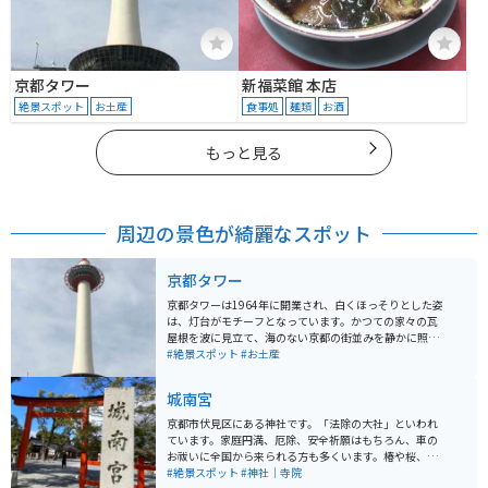
京都タワー
新福菜館 本店
絶景スポット
お土産
食事処
麺類
お酒
もっと見る
周辺の景色が綺麗なスポット
京都タワー
京都タワーは1964年に開業され、白くほっそりとした姿
は、灯台がモチーフとなっています。かつての家々の瓦
屋根を波に見立て、海のない京都の街並みを静かに照ら
し続けています。 京都市街で一番高く、地上100メート
#絶景スポット
#お土産
ルの展望室からは 京都三山に囲まれた古都京都の市街地
が360度見渡せます。季節や時間によって様変わりする
城南宮
京都の絶景を楽しむことができます。
京都市伏見区にある神社です。「法除の大社」といわれ
ています。家庭円満、厄除、安全祈願はもちろん、車の
お祓いに全国から来られる方も多くいます。椿や桜、
藤、紅葉など四季折々の景色が見られる園庭は「曲水の
#絶景スポット
#神社｜寺院