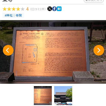
4
（口コミ1件）
#神社｜寺院