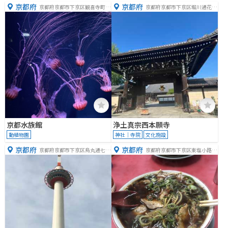
京都府
京都府
京都府京都市下京区観喜寺町３
京都府京都市下京区堀川通花屋
５−１
町下る本願寺門前町
京都水族館
浄土真宗西本願寺
動植物園
神社｜寺院
文化施設
京都府
京都府
京都府京都市下京区烏丸通七条
京都府京都市下京区東塩小路向
下る東塩小路町721-1
畑町５６９