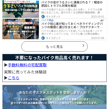
バイクの音がうるさいと通報される？！騒音の
原因とトラブル対策を解説
バイクの音がうるさいと感じる人は多く、トラブルの原
因になることも。音が大きくなる原因や騒音規制、違反
になるケースを解説し、ライダーができるマナーや配慮
モトスポット
2025-10-02
の方法、さらには他人のバイクが迷惑なときの正しい対
バイク用品
0
処法まで紹介します。バイク好きも、周囲の騒音に悩む
バイク初心者が知っておくべきライディングパ
人も必見の内容です。
ンツの種類と選び方まとめ！プロテクターで脚
を守ろう
バイクに乗るときのパンツを探している方必見！バイク
用ライディングパンツは、バイクに乗った時の姿勢に最
適化されているので快適にバイクに乗ることができま
モトスポット
2024-07-08
す。プロテクター内蔵で安全性も高くなります。この記事
ではパンツの選び方や種類など初心者が知っておくべき
ことをまとめました。
もっと見る
不要になったバイク用品高く売れます！
▶︎
手数料無料の宅配買取
実際に売ってみた体験談
▶︎
こちら
あなたのオススメスポットを登録しませんか？
モトスポットでは、皆様からオススメスポットを募集しています！
全ライダーのための最高なサービス作りに、ご協力よろしくお願いいたします。