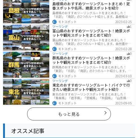
楽しめるツーリングスポットまで多数あります。バイク
島根県のおすすめツーリングルートまとめ！定
で神奈川県にツーリングに行く際は参考にしてくださ
番スポットや名所、絶景スポットを紹介
い。
島根県のおすすめツーリングルートをまとめました！
「北部」「南部」の2つのルート紹介します。島根県は、
海と山が近く、1日で全然違う景色を堪能することができ
モトスポット
2023-02-25
ます。バイクで島根県にツーリングに行く際は参考にし
ツーリング
1
てください。
富山県のおすすめツーリングルート！絶景スポ
ットや観光スポットをまとめて紹介
富山県のおすすめツーリングルートをまとめました！
「西部」「東部」の2つのルート紹介します。自然豊かな
山と海、温泉が充実しており、美術館などもあるので、
モトスポット
2023-02-28
自然を満喫するツーリングができます。バイクで富山県
ツーリング
0
にツーリングに行く際は参考にしてください。
群馬県のおすすめツーリングルート！絶景スポ
ットや観光スポットをまとめて紹介
群馬県のおすすめツーリングルートをまとめました！
「東部」「北部」「南部」の3つのルート紹介します。草
津温泉や伊香保温泉など全国でも有名な温泉や豊かな自
モトスポット
2023-03-10
然を満喫するツーリングができます。バイクで群馬県に
ツーリング
0
ツーリングに行く際は参考にしてください。
東北のおすすめツーリングルート！バイクで行
きたい絶景スポットや観光スポット紹介
東北のおすすめツーリングスポットをまとめました！
「青森県」「岩手県」「宮城県」「秋田県」「山形県」
「福島県」の各県の観光地紹介します。自然豊かな山々
モトスポット
2023-09-05
や湖、温泉地が点在し、四季折々の景色を楽しめるスポ
ットが多数あります。バイクで東北にツーリングに行く
際は参考にしてください。
もっと見る
オススメ記事