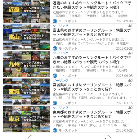
近畿のおすすめツーリングルート！バイクで行
きたい絶景スポットや観光スポット紹介
近畿のおすすめツーリングスポットをまとめました！
「滋賀県」「京都府」「大阪府」「兵庫県」「奈良県」
「和歌山」の各県の観光地紹介します。自然豊かな山々
モトスポット
2023-09-09
や湖、温泉地が点在し、四季折々の景色を楽しめるスポ
ツーリング
1
ットが多数あります。バイクで近畿にツーリングに行く
富山県のおすすめツーリングルート！絶景スポ
際は参考にしてください。
ットや観光スポットをまとめて紹介
富山県のおすすめツーリングルートをまとめました！
「西部」「東部」の2つのルート紹介します。自然豊かな
山と海、温泉が充実しており、美術館などもあるので、
モトスポット
2023-02-28
自然を満喫するツーリングができます。バイクで富山県
ツーリング
0
にツーリングに行く際は参考にしてください。
九州のおすすめツーリングルート！バイクで行
きたい絶景スポットや観光スポット紹介
九州のおすすめツーリングスポットをまとめました！
「福岡県」「佐賀県」「長崎県」「熊本県」「大分県」
「宮崎都」「鹿児島県」の各県の観光地紹介します。自
モトスポット
2023-09-05
然豊かな山々や湖、温泉地が点在し、四季折々の景色を
ツーリング
0
楽しめるスポットが多数あります。バイクで九州にツー
宮城県のおすすめツーリングルート！絶景スポ
リングに行く際は参考にしてください。
ットや観光スポットをまとめて紹介
宮城県のおすすめツーリングルートをまとめました！
「北部」「中部」「南部」の3つのルート紹介します。キ
ツネ村や広大な山や滝、湖などを歴史や自然を満喫する
モトスポット
2023-03-15
ツーリングができます。バイクで宮城県にツーリングに
ツーリング
0
行く際は参考にしてください。
東京都のおすすめツーリングルート！絶景スポ
ットや観光スポットをまとめて紹介
東京都のおすすめツーリングルートをまとめました！
「西部」「中部」「東部（都心）」の3つのルート紹介し
ます。西に行けば奥多摩の自然、東に行けば都心スポッ
モトスポット
2023-03-28
トと、自然も街も楽しめるスポットが多数あります。バ
イクで東京都にツーリングに行く際は参考にしてくださ