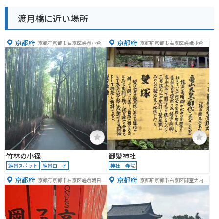
渡月橋に近い場所
京都府
京都府
京都府京都市右京区嵯峨小倉山
京都府京都市右京区嵯峨小倉山
田淵山町
田淵山町１０
竹林の小径
御髪神社
絶景スポット
絶景ロード
神社｜寺院
京都府
京都府
京都府京都市右京区嵯峨朝日町
京都府京都市右京区御室大内３
２３
３