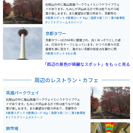
その美しい光景がテレビや写真でよく紹介され、国内外
松尾山の中に嵐山高雄パークウェイというドライブウェ
から多くの観光客が訪れます。春には新緑、夏には青々
イがあります。もみじが沢山あるので秋は走りながら紅
と茂る竹の葉、秋には風情あふれる黄金色、冬には雪景
葉が楽しめます。また展望台が数カ所あり、京都市の街
色と、四季折々の美しさを楽しむことができます。 バイ
並みや保津峡の川下り、トロッコ列車の走行が見れま
#絶景スポット
#絶景ロード
#山｜高原
#湖｜川｜滝
#食事処
クで走行することも可能ですが、非常に混雑するので走
す。 周辺にはBBQ場やフィッシングエリア、ドッグラ
#ソフトクリーム
#スイーツ
行したりバイクを止めて写真を撮りたい場合は、早朝に
ン、遊園地など複数人で楽しめる施設が数多くあり、一
行くことをオススメします。
日中楽しめるスポットです。自然あふれる場所でもある
京都タワー
ので、春には桜、秋には紅葉が見られ、四季折々の緑と
花を楽しむことができます。釣り好きな方はBBQ横に隣
京都タワーは1964年に開業され、白くほっそりとした姿
接する管理釣り場でトラウトを釣る事が出来ます。
は、灯台がモチーフとなっています。かつての家々の瓦
屋根を波に見立て、海のない京都の街並みを静かに照ら
し続けています。 京都市街で一番高く、地上100メート
#絶景スポット
#お土産
ルの展望室からは 京都三山に囲まれた古都京都の市街地
が360度見渡せます。季節や時間によって様変わりする
「周辺の景色が綺麗なスポット」をもっと見る
京都の絶景を楽しむことができます。
周辺のレストラン・カフェ
高雄パークウェイ
松尾山の中に嵐山高雄パークウェイというドライブウェ
イがあります。もみじが沢山あるので秋は走りながら紅
葉が楽しめます。また展望台が数カ所あり、京都市の街
並みや保津峡の川下り、トロッコ列車の走行が見れま
#絶景スポット
#絶景ロード
#山｜高原
#湖｜川｜滝
#食事処
す。 周辺にはBBQ場やフィッシングエリア、ドッグラ
#ソフトクリーム
#スイーツ
ン、遊園地など複数人で楽しめる施設が数多くあり、一
日中楽しめるスポットです。自然あふれる場所でもある
錦市場
ので、春には桜、秋には紅葉が見られ、四季折々の緑と