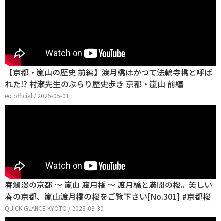
【京都・嵐山の歴史 前編】渡月橋はかつて法輪寺橋と呼ば
れた⁉ 村瀬先生のぶらり歴史歩き 京都・嵐山 前編
eo official / 2025-05-01
春爛漫の京都 〜 嵐山 渡月橋 〜 渡月橋と満開の桜。美しい
春の京都、嵐山渡月橋の桜をご覧下さい[No.301] #京都桜
QUICK GLANCE KYOTO / 2023-03-30