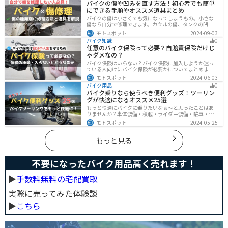
バイクの傷や凹みを直す方法！初心者でも簡単
にできる手順やオススメ道具まとめ
バイクの傷は小さくても気になってしまうもの。小さな
傷なら自分で修理できます。カウルの傷、タンクの凹
み、サビ、樹脂の劣化、ホイールの傷などあらゆる傷の
モトスポット
2024-09-03
修理方法をまとめました。自分でバイクの傷を直したい
バイク知識
0
と思っている人は参考にしてください。
任意のバイク保険って必要？自賠責保険だけじ
ゃダメなの？
バイク保険はいらない？バイク保険に加入しようか迷っ
ている人向けにバイク保険が必要かについてまとめまし
た。自賠責保険と任意保険の違いについても解説したの
モトスポット
2024-06-03
で、バイク保険を検討している人は参考にしてくださ
バイク用品
0
い。
バイク乗りなら使うべき便利グッズ！ツーリン
グが快適になるオススメ25選
もっと快適にバイクに乗りたいなぁ〜と思ったことはあ
りませんか？車体装備・積載・ライダー装備・駐車・メ
ンテ・トラブル対応の6ジャンルで、バイクをもっと快適
モトスポット
2024-05-25
にするオススメ便利グッズを紹介します！
もっと見る
不要になったバイク用品高く売れます！
▶︎
手数料無料の宅配買取
実際に売ってみた体験談
▶︎
こちら