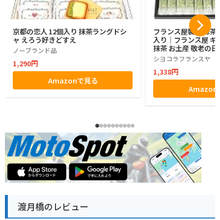
京都の恋人 12個入り 抹茶ラングドシ
フランス屋製菓 抹茶コ
ャ えろう好きどすえ
入り｜フランス屋 ギフ
抹茶 お土産 敬老の日
ノーブランド品
シヨコラフランスヤ
1,290円
1,338円
Amazonで見る
Amazo
渡月橋のレビュー