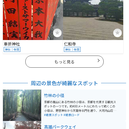
車折神社
仁和寺
神社｜寺院
神社｜寺院
もっと見る
周辺の景色が綺麗なスポット
竹林の小径
京都の嵐山にある竹林の小径は、京都を代表する観光ス
ポットの一つです。約400メートルにわたって続くこの
小径は、野宮神社から天龍寺北門を通り、大河内山荘へ
と抜ける道で、手入れされた竹林が道の両脇に続いてい
#絶景スポット
#絶景ロード
ます。平安時代には貴族の別荘地だったと言われてお
り、晴れた日には木漏れ日が心地よく、また太陽のない
高雄パークウェイ
日は昼でも薄暗くなることがあります。 竹林の小径は、