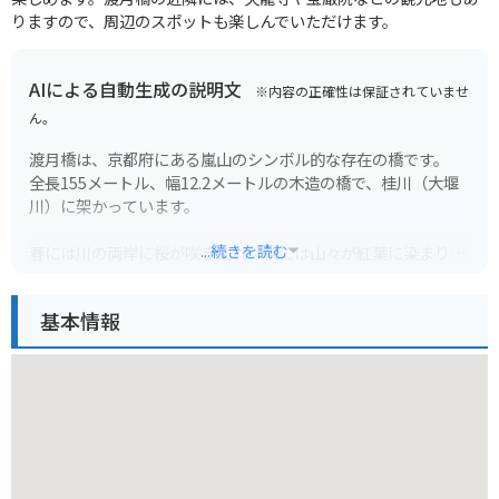
りますので、周辺のスポットも楽しんでいただけます。
AIによる自動生成の説明文
※内容の正確性は保証されていませ
ん。
渡月橋は、京都府にある嵐山のシンボル的な存在の橋です。
全長155メートル、幅12.2メートルの木造の橋で、桂川（大堰
川）に架かっています。
...続きを読む
春には川の両岸に桜が咲き乱れ、秋には山々が紅葉に染まり、
四季折々の美しい景色を楽しむことができます。
橋の上からは、雄大な嵐山の自然と、その麓に広がる風光明媚
基本情報
な景色を一望できます。
バイクで訪れる場合は、橋を渡ることはできませんが、近くに
無料の駐車場があり、そこから徒歩でアクセスできます。
周辺にはおしゃれなカフェやレストラン、お土産屋さんも充実
しているので、観光の拠点にも最適です。