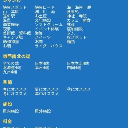
絶景スポット
絶景ロード
海｜海岸｜岬
山｜高原
湖｜川｜滝
食事処
道の駅
お土産
神社｜寺院
温泉
文化施設
カフェ｜軽食
商業施設
ソフトクリーム
林道
夜景
イベント体験
宿泊施設
美術館｜資料館
海鮮
ダム
キャンプ場
スイーツ
珍スポット
動植物園
お肉
麺類
お酒
ライダーハウス
東西南北の端
全ての端
日本4端
日本本土4端
北海道4端
本州4端
四国4端
九州4端
季節
春にオススメ
夏にオススメ
秋にオススメ
冬にオススメ
年中オススメ
施設
屋内施設
屋外施設
料金