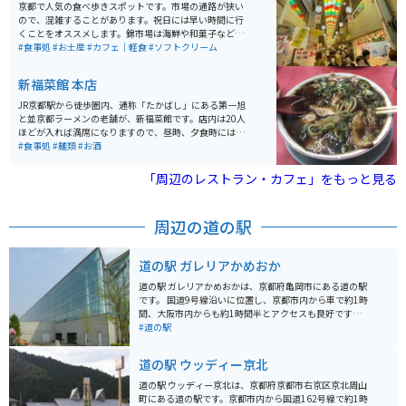
花を楽しむことができます。釣り好きな方はBBQ横に隣
京都で人気の食べ歩きスポットです。市場の通路が狭い
接する管理釣り場でトラウトを釣る事が出来ます。
ので、混雑することがあります。祝日には早い時間に行
くことをオススメします。錦市場は海鮮や和菓子などが
充実していて、ソフトクリームやきゅうりの1本漬けな
#食事処
#お土産
#カフェ｜軽食
#ソフトクリーム
ど、様々な種類のグルメが味わえます。ご飯とスイーツ
どちらも楽しめます。
新福菜館 本店
JR京都駅から徒歩圏内、通称「たかばし」にある第一旭
と並京都ラーメンの老舗が、新福菜館です。店内は20人
ほどが入れば満席になりますので、昼時、夕食時には行
列待ちは覚悟しなければなりません。ここのラーメンは
#食事処
#麺類
#お酒
スープが醤油ベースのブラックです。味には独特のコク
があり、クセになること間違いないなしです。柔らかめ
「周辺のレストラン・カフェ」をもっと見る
の味の染みたチャーシューも美味しいです。
周辺の道の駅
道の駅 ガレリアかめおか
道の駅 ガレリアかめおかは、京都府亀岡市にある道の駅
です。 国道9号線沿いに位置し、京都市内から車で約1時
間、大阪市内からも約1時間半とアクセスも良好です。
地元亀岡の新鮮な野菜や特産品を販売する農産物直売
#道の駅
所、地元食材を使った料理が楽しめるレストラン、お土
産コーナーなどがあります。 特に、丹波栗や松茸など、
道の駅 ウッディー京北
季節の食材を使った料理やスイーツはおすすめです。 ツ
ーリングの休憩場所としても人気があり、バイクスタン
道の駅 ウッディー京北は、京都府京都市右京区京北周山
ドも設置されています。 周辺には、湯の花温泉やるり渓
町にある道の駅です。京都市内から国道162号線で約1時