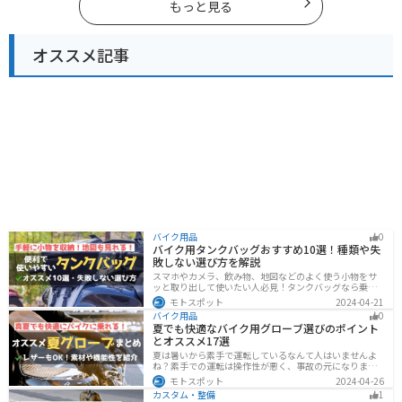
い。
もっと見る
オススメ記事
バイク用品
0
バイク用タンクバッグおすすめ10選！種類や失
敗しない選び方を解説
スマホやカメラ、飲み物、地図などのよく使う小物をサ
ッと取り出して使いたい人必見！タンクバッグなら乗車
中でも簡単に荷物を確認できます。脱着もマグネットや
モトスポット
2024-04-21
吸盤でつけるだけで非常に簡単、しっかり固定したい人
バイク用品
0
はベルトを使うこともできます。
夏でも快適なバイク用グローブ選びのポイント
とオススメ17選
夏は暑いから素手で運転しているなんて人はいませんよ
ね？素手での運転は操作性が悪く、事故の元になりま
す。直射日光が当たり日焼けで余計に暑くなります。夏に
モトスポット
2024-04-26
は夏用グローブを使うことで、素手より涼しく快適にバ
カスタム・整備
1
イクに乗ることができるので是非使いましょう。