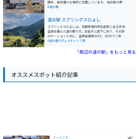
など、観光スポットも点在しています。 【おすすめポイ
間半、自然豊かな場所に位置しています。 地元産の野菜
ント】 * 亀岡市内や近隣地域の特産品が購入できる * 新
や木材を使った特産品が販売されているほか、レストラ
#道の駅
鮮な地元野菜が購入できる * バイクスタンドがあるの
ンでは地元食材を使った料理を楽しむことができます。
で、ツーリングの休憩に最適 * レストランでは地元食材
バイクで訪れる場合、道の駅には広い駐車場が完備され
道の駅 スプリングスひよし
を使った料理が楽しめる 【周辺情報】 * 湯の花温泉 * る
ているので安心です。また、周辺には、四季折々の自然
り渓 【その他】 * 住所：京都府亀岡市曽我部町北条大谷
を楽しめる周山街道や、美山町など、ツーリングに最適
スプリングスひよしは、京都府南丹市日吉町にある天然
1-1 * 電話番号：0771-22-0690 * 駐車場：大型車12台、
なスポットがたくさんあります。 ウッディー京北は、自
温泉を備えた道の駅です。日吉ダム直下にあり、その好
普通車70台 * 休館日：年中無休
然と触れ合い、地元の美味しいものを楽しめる道の駅で
ロケーションと共に、温泉総選挙2019、2020で二年連
す。京都観光の際は、ぜひ一度訪れてみてはいかがでし
続してスポーツレジャー部門で日本一に輝いたことがあ
#道の駅
#ダム
#キャンプ場
ょうか。
ります。施設内には、ひよし温泉、岩盤浴、温水プール
などのリラクゼーション施設のほか、キャンプ場やレス
「周辺の道の駅」をもっと見る
トランも併設されています。 スプリングスひよしでは、
源泉100%の露天風呂や人気のアロマロウリュウサウ
ナ、つぼ湯、電気風呂などが楽しめます。また、チムジ
ルバン（岩盤浴）も設けられています。キャンプ場で
オススメスポット紹介記事
は、日吉ダムの壮大な景色を背景にゆっくりできます。
寒い日には給湯付きの洗い場が嬉しいポイントです。 地
元の新鮮な野菜や特産品を扱うショップもあり、地元の
食材を使った料理を楽しむことができます。
ツーリング
0