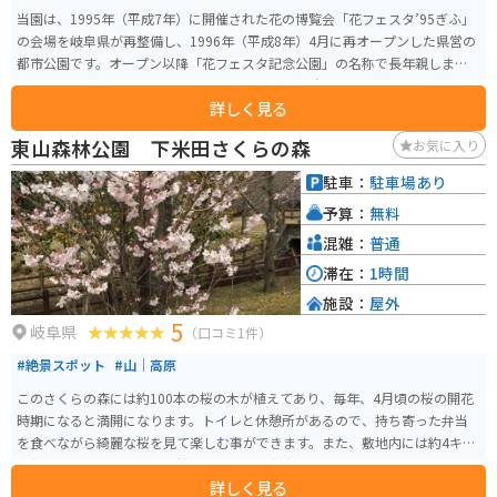
当園は、1995年（平成7年）に開催された花の博覧会「花フェスタ’95ぎふ」
の会場を岐阜県が再整備し、1996年（平成8年）4月に再オープンした県営の
都市公園です。オープン以降「花フェスタ記念公園」の名称で長年親しまれ
てきましたが、2021年10月9日に公園の一番の魅力である「薔薇」を名称に
詳しく見る
取り入れた「ぎふワールド・ローズガーデン」に改称しました。約80.7ha
（バンテリンドームナゴヤ約17個分）もの広大な敷地には、原種・オールド
東山森林公園 下米田さくらの森
お気に入り
ローズから国内外の最新品種まで約6,000品種、20,000株もの多彩な品種が
植栽されたバラ園のほか、「ネモフィラ（春）」「ヒマワリ（夏）」「ケイ
駐車：
駐車場あり
トウ（秋）」など、季節ごとに大面積で花を観賞できるガーデンや、地上45
予算：
無料
mの高さから園内を一望できる「花のタワー」、岐阜県下有数の大型複合遊
具などもあり、夫婦、カップル、友人、ファミリーなど幅広い層で楽しめ
混雑：
普通
る。
滞在：
1時間
施設：
屋外
5
岐阜県
（口コミ1件）
#絶景スポット
#山｜高原
このさくらの森には約100本の桜の木が植えてあり、毎年、4月頃の桜の開花
時期になると満開になります。トイレと休憩所があるので、持ち寄った弁当
を食べながら綺麗な桜を見て楽しむ事ができます。また、敷地内には約4キロ
の散策路があるので綺麗な桜を眺めながら散歩を楽しむ事もできます。
詳しく見る