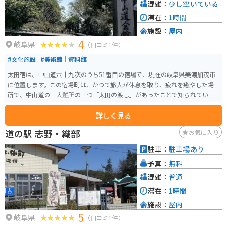
混雑：
少し空いている
滞在：
1時間
施設：
屋内
4
岐阜県
（口コミ1件）
#文化施設
#美術館｜資料館
太田宿は、中山道六十九次のうち51番目の宿場で、現在の岐阜県美濃加茂市
に位置します。この宿場町は、かつて旅人が休息を取り、疲れを癒やした場
所で、中山道の三大難所の一つ「太田の渡し」があったことで知られていま
す。太田宿は、飛騨街道と郡上街道の分岐点でもあり、軍事・政治・経済の
詳しく見る
中枢として栄えました。 中山道太田宿の歴史文化や江戸時代の宿場の様子を
紹介する展示室や、飲食コーナー、物産販売コーナーなどを楽しむことがで
道の駅 志野・織部
お気に入り
きます。また、敷地正面の巨木は見応えがあり、自然豊かな環境の中で歴史
の深さを感じることができます。周辺の建物も保存されていて、雰囲気が感じ
駐車：
駐車場あり
られます。また、近くの土手からの木曽川を眺めるのも良いところです。レン
予算：
無料
タルサイクルもあるので、気晴らしにはちょうど良いところです。
混雑：
普通
滞在：
1時間
施設：
屋内
5
岐阜県
（口コミ1件）