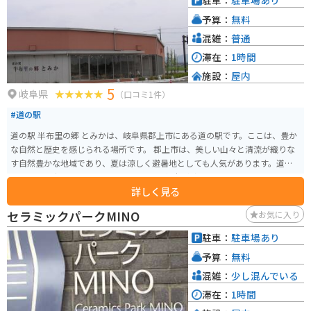
駐車：
駐車場あり
泉や藤橋城など、観光スポットも点在しています。道の駅で休憩がてら、地元
予算：
無料
の特産品やグルメを堪能してみてはいかがでしょうか。
混雑：
普通
滞在：
1時間
施設：
屋内
5
岐阜県
（口コミ1件）
#道の駅
道の駅 半布里の郷 とみかは、岐阜県郡上市にある道の駅です。ここは、豊か
な自然と歴史を感じられる場所です。 郡上市は、美しい山々と清流が織りな
す自然豊かな地域であり、夏は涼しく避暑地としても人気があります。道の
駅 半布里の郷 とみかは、そんな郡上市の魅力が詰まったスポットです。地元
詳しく見る
の新鮮な野菜や果物、特産品などを販売する農産物直売所があり、郡上の味
覚を堪能できます。また、レストランでは、地元の食材を使った料理を楽し
セラミックパークMINO
お気に入り
むことができます。 バイクで訪れる場合、周辺には、関ヶ原の戦いの史跡で
ある関ケ原古戦場や、郡上八幡城など、歴史的な観光スポットが点在してい
駐車：
駐車場あり
ます。道の駅 半布里の郷 とみかを拠点に、これらのスポットを巡るツーリン
予算：
無料
グもおすすめです。道の駅には、広い駐車場も完備されているので、安心し
てバイクを停めることができます。 郡上市は、湧き水が多く、水質が非常に
混雑：
少し混んでいる
良いことでも知られています。道の駅 半布里の郷 とみかでも、美味しい水が
滞在：
1時間
いただけます。