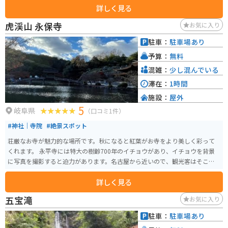
詳しく見る
折々の自然美が楽しめ、特に春の桜や秋の紅葉は見どころ。鬼岩という名前
は約800年前に鬼人「関の太郎」が住んでおり、その悪行から後白河法皇の命
虎渓山 永保寺
お気に入り
を受けた纐纈源吾によって討伐された伝説に由来し、今も古句「恐ろしや次
月の里の鬼すすき」が伝わっています。 公園内には温泉情緒ある旅館や飲食
駐車：
駐車場あり
店、お土産店があり、温泉は黄甫元勲大禅師が傷ついた白鷲の湯浴みを目撃
予算：
無料
し発見されたとの伝説がある。また、アニメ「鬼滅の刃」ブームで主人公・
炭治郎が一刀両断にした岩に似た岩があるとして、多くの注目を集めている
混雑：
少し混んでいる
スポットとなっています。
滞在：
1時間
施設：
屋外
5
岐阜県
（口コミ1件）
#神社｜寺院
#絶景スポット
荘厳なお寺が魅力的な場所です。秋になると紅葉がお寺をより美しく彩って
くれます。 永平寺には特大の樹齢700年のイチョウがあり、イチョウを背景
に写真を撮影すると迫力があります。名古屋から近いので、観光客はそこそ
こいます。
詳しく見る
五宝滝
お気に入り
駐車：
駐車場あり