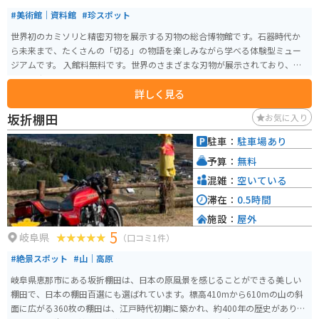
#美術館｜資料館
#珍スポット
世界初のカミソリと精密刃物を展示する刃物の総合博物館です。石器時代か
ら未来まで、たくさんの「切る」の物語を楽しみながら学べる体験型ミュー
ジアムです。 入館料無料です。世界のさまざまな刃物が展示されており、ゲ
ームに出てくるような剣もありました。子連れでも、そうでなくてもしっか
詳しく見る
り楽しめるスポットです。
坂折棚田
お気に入り
駐車：
駐車場あり
予算：
無料
混雑：
空いている
滞在：
0.5時間
施設：
屋外
5
岐阜県
（口コミ1件）
#絶景スポット
#山｜高原
岐阜県恵那市にある坂折棚田は、日本の原風景を感じることができる美しい
棚田で、日本の棚田百選にも選ばれています。標高410mから610mの山の斜
面に広がる360枚の棚田は、江戸時代初期に築かれ、約400年の歴史がありま