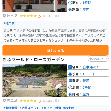
滞在：
1時間
施設：
屋内
5
岐阜県
（口コミ1件）
#道の駅
道の駅 可児ッテ「CANITTE」は、岐阜県可児市にある、国道41号線沿いの道
の駅です。 地元の新鮮な野菜や果物が並ぶ農産物直売所や、可児市の特産品
であるバラを使った商品を販売するショップ、地元の食材を使った料理が楽
しめるレストランなどがあります。 バイクで行く場合は、広々とした駐車場
詳しく見る
があるので安心です。ツーリングの休憩場所としても最適です。 可児市は、
バラの栽培が盛んなことで知られており、「花フェスタ記念公園」などのバ
ぎふワールド・ローズガーデン
お気に入り
ラ園があります。また、美濃焼の産地としても有名で、道の駅でも美濃焼の
販売コーナーがあります。 可児ッテ「CANITTE」は、地元の魅力が詰まった
駐車：
駐車場あり
道の駅なので、観光の拠点としてもおすすめです。
予算：
1000円
混雑：
普通
滞在：
2時間
施設：
屋外
5
岐阜県
（口コミ1件）
#動植物園
#絶景スポット
#カフェ｜軽食
#お土産