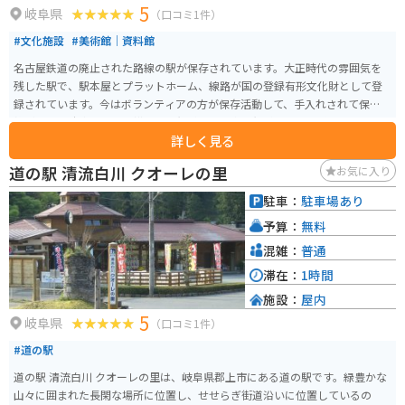
5
岐阜県
（口コミ1件）
#文化施設
#美術館｜資料館
名古屋鉄道の廃止された路線の駅が保存されています。大正時代の雰囲気を
残した駅で、駅本屋とプラットホーム、線路が国の登録有形文化財として登
録されています。今はボランティアの方が保存活動して、手入れされて保存状
態が良い。駐車場はすぐ横にあり無料、駅構内も無料。歴史を感じたい人に
詳しく見る
おすすめスポットです。
道の駅 清流白川 クオーレの里
お気に入り
駐車：
駐車場あり
予算：
無料
混雑：
普通
滞在：
1時間
施設：
屋内
5
岐阜県
（口コミ1件）
#道の駅
道の駅 清流白川 クオーレの里は、岐阜県郡上市にある道の駅です。緑豊かな
山々に囲まれた長閑な場所に位置し、せせらぎ街道沿いに位置しているの