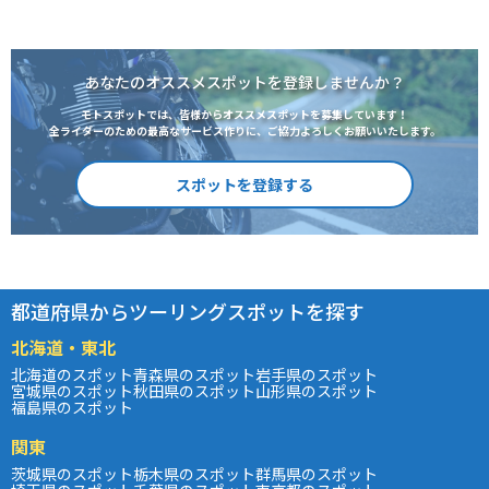
あなたのオススメスポットを登録しませんか？
モトスポットでは、皆様からオススメスポットを募集しています！
全ライダーのための最高なサービス作りに、ご協力よろしくお願いいたします。
スポットを登録する
都道府県からツーリングスポットを探す
北海道・東北
北海道のスポット
青森県のスポット
岩手県のスポット
宮城県のスポット
秋田県のスポット
山形県のスポット
福島県のスポット
関東
茨城県のスポット
栃木県のスポット
群馬県のスポット