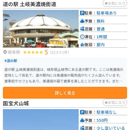
道の駅 土岐美濃焼街道
お気に入り
駐車：
駐車場あり
予算：
無料
混雑：
普通
滞在：
1時間
施設：
屋内
5
岐阜県
（口コミ1件）
#道の駅
道の駅 土岐美濃焼街道は、岐阜県土岐市にある道の駅です。ここは美濃焼の
産地として有名で、道の駅内には美濃焼の販売店がたくさん並んでいます。
食事処やカフェもあり、美濃焼の器で食事を楽しむことができます。また、
周辺には美濃焼の窯元や工房が数多く点在しており、陶芸体験ができる施設
詳しく見る
もあります。 バイクで訪れる場合、道の駅には広い駐車場が完備されている
ので安心です。周辺の道路は走りやすく、ツーリングにもおすすめです。 土
国宝犬山城
お気に入り
岐市は美濃焼の他にも、栗や柿などの特産品があります。道の駅でも販売さ
れていることが多いので、お土産にいかがでしょうか。道の駅 土岐美濃焼街
駐車：
駐車場なし
道は、美濃焼の魅力を満喫できるスポットです。
予算：
550円
混雑：
少し空いている