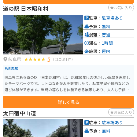
道の駅 日本昭和村
お気に入り
駐車：
駐車場あり
予算：
無料
混雑：
普通
滞在：
1時間
施設：
屋内
5
岐阜県
（口コミ1件）
#道の駅
岐阜県にある道の駅「日本昭和村」は、昭和30年代の懐かしい風景を再現し
たテーマパークです。レトロな街並みを散策したり、駄菓子屋や射的などの
遊び体験ができます。当時の暮らしを体験できる展示もあり、大人も子供も
楽しめます。 食事処では、飛騨牛や地元産の食材を使った料理が味わえま
詳しく見る
す。お土産には、昭和レトロなグッズや地元の特産品が人気です。 バイクで
行く場合は、駐車場も広々としているので安心です。周辺には、自然豊かな
太田宿中山道
お気に入り
スポットも多いので、ツーリングの休憩場所としてもおすすめです。
駐車：
駐車場あり
予算：
無料