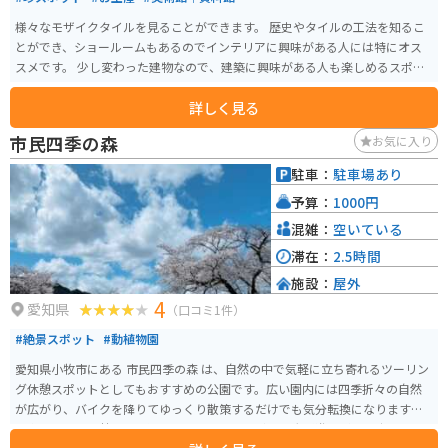
様々なモザイクタイルを見ることができます。 歴史やタイルの工法を知るこ
とができ、ショールームもあるのでインテリアに興味がある人には特にオス
スメです。 少し変わった建物なので、建築に興味がある人も楽しめるスポッ
トになっています。
詳しく見る
市民四季の森
お気に入り
駐車：
駐車場あり
予算：
1000円
混雑：
空いている
滞在：
2.5時間
施設：
屋外
4
愛知県
（口コミ1件）
#絶景スポット
#動植物園
愛知県小牧市にある 市民四季の森 は、自然の中で気軽に立ち寄れるツーリン
グ休憩スポットとしてもおすすめの公園です。広い園内には四季折々の自然
が広がり、バイクを降りてゆっくり散策するだけでも気分転換になります。
園内には斜面を勢いよく滑る「ソリスベリの丘」や大型遊具がある広場、パ