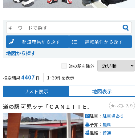
都道府県から探す
詳細条件から探す
地図から探す
道の駅を除外
4407
検索結果
件
1~30件を表示
リスト表示
地図表示
道の駅 可児ッテ「ＣＡＮＩＴＴＥ」
お気に入り
駐車：
駐車場あり
予算：
無料
混雑：
普通