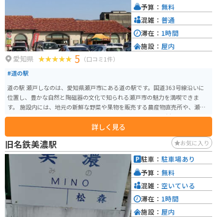
予算：
無料
混雑：
普通
滞在：
1時間
施設：
屋内
5
愛知県
（口コミ1件）
#道の駅
道の駅 瀬戸しなのは、愛知県瀬戸市にある道の駅です。国道363号線沿いに
位置し、豊かな自然と陶磁器の文化で知られる瀬戸市の魅力を満喫できま
す。 施設内には、地元の新鮮な野菜や果物を販売する農産物直売所や、瀬戸
焼の販売コーナーがあります。 レストランでは、地元産の食材を使った料理
詳しく見る
や、瀬戸物の器で味わえるメニューも楽しめます。 バイクで訪れる際は、道
の駅の駐車場にバイク専用の駐輪スペースがあります。 瀬戸しなのは、周辺
旧名鉄美濃駅
お気に入り
に窯元や美術館など、観光スポットも多く点在しています。 瀬戸焼の器を探
したり、陶芸体験をするのもおすすめです。
駐車：
駐車場あり
予算：
無料
混雑：
空いている
滞在：
1時間
施設：
屋内