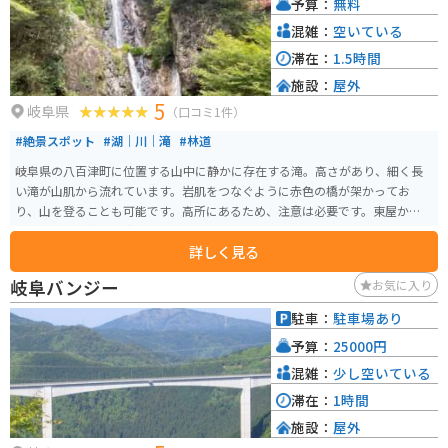
予算：
無料
混雑：
空いている
滞在：
1.5時間
施設：
屋外
5
岐阜県
（口コミ1件）
#絶景スポット
#湖｜川｜滝
#林道
岐阜県の八百津町に位置する山中に静かに存在する滝。高さがあり、細く長
い滝が山肌から流れています。岩肌をつなぐように赤色の橋が架かってお
り、山を登ることも可能です。高所にあるため、注意は必要です。東屋からの
眺めも良く、静かに座って眺めるのもおすすめです。
詳しく見る
岐阜バンジー
お気に入り
駐車：
駐車場あり
予算：
25000円
混雑：
少し空いている
滞在：
1時間
施設：
屋外