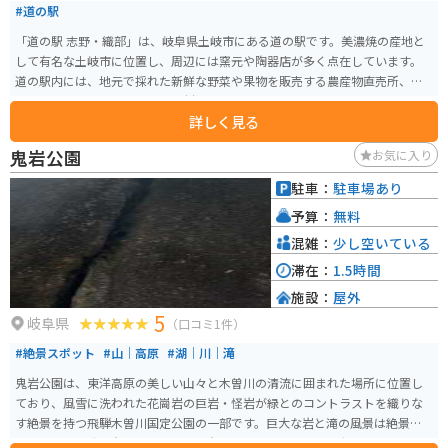
#道の駅
「道の駅 志野・織部」は、岐阜県土岐市にある道の駅です。美濃焼の産地と
して有名な土岐市に位置し、周辺には窯元や陶器店が多く点在しています。
道の駅内には、地元で採れた新鮮な野菜や果物を販売する農産物直売所、美
濃焼の販売コーナー、地元の食材を使ったレストランなどがあります。 特
詳しく見る
に、美濃焼の販売コーナーは必見です。普段使いしやすい食器から、贈答用
にも最適な高級品まで、様々な種類の美濃焼が揃っています。 また、道の駅
鬼岩公園
お気に入り
に隣接して「織部ヒルズ」という公園があり、芝生広場や遊具、散策路など
が整備されています。 バイクで訪れる場合、道の駅には広い駐車場が完備さ
駐車：
駐車場あり
れているので安心です。周辺には、自然豊かな山道も多く、ツーリングにも
予算：
無料
最適なエリアです。 土岐市周辺には、他にも「美濃焼伝統産業会館」や「陶
史の森」など、陶芸に関連する施設があります。道の駅 志野・織部を拠点
混雑：
少し空いている
に、土岐市の魅力を満喫してみてはいかがでしょうか。
滞在：
1.5時間
施設：
屋外
5
岐阜県
（口コミ1件）
#絶景スポット
#山｜高原
#湖｜川｜滝
鬼岩公園は、東洋高原の美しい山々と木曽川の清流に囲まれた場所に位置し
ており、風雪に洗われた花崗岩の巨岩・怪岩が緑とのコントラストを織りな
す絶景を持つ飛騨木曽川国定公園の一部です。巨大な岩と滝の風景は絶景で
す。イベント時は岩屋くぐりという岩の下を探検できる道を歩けます。 四季