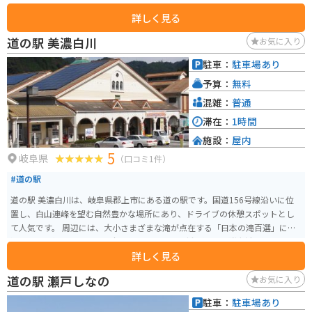
す。特に石積みの技術が特徴的で、専門の石工によって積まれたと思われる
詳しく見る
石積みが多く見られます。 見どころは、春の田植え時期に始まり、緑豊かな
夏、黄金色に染まる秋と、四季折々の美しい景観です。特に5月中旬から始ま
道の駅 美濃白川
お気に入り
る田植えの風景は、絶好の撮影スポットです。また、30分程度で楽しめる棚
田ガイドウォークもあり、先人たちの知恵が詰まった石積みや水路の技術を
駐車：
駐車場あり
学びながら、自然と触れ合うことができます。周辺には「なごみの家」など
予算：
無料
の観光施設もあり、休憩やお土産購入に便利です。
混雑：
普通
滞在：
1時間
施設：
屋内
5
岐阜県
（口コミ1件）
#道の駅
道の駅 美濃白川は、岐阜県郡上市にある道の駅です。国道156号線沿いに位
置し、白山連峰を望む自然豊かな場所にあり、ドライブの休憩スポットとし
て人気です。 周辺には、大小さまざまな滝が点在する「日本の滝百選」にも
選ばれた「根尾白滝」や、全長約1kmにも及ぶ鍾乳洞「飛騨大鍾乳洞」な
詳しく見る
ど、観光スポットも充実しています。 特産品は、地元産の新鮮な野菜や果
物、山菜などが販売されています。また、郡上市は「郡上鮎」が有名で、鮎
道の駅 瀬戸しなの
お気に入り
料理を提供する飲食店もあります。バイクで訪れる際は、道の駅に併設され
ている駐車場が利用できます。 ツーリングの休憩場所として立ち寄るのも良
駐車：
駐車場あり
いですし、周辺の観光スポットを巡る拠点としても便利です。