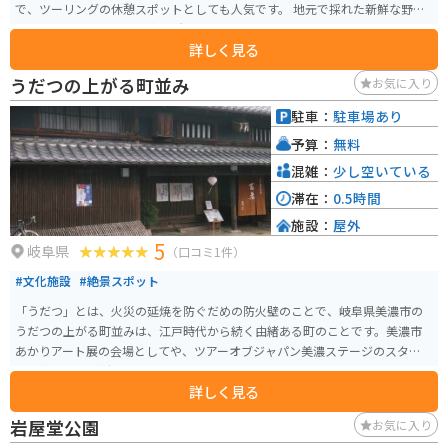
で、ツーリングの休憩スポットとしても人気です。 地元で採れた新鮮な野菜
や果物が販売されている直売所は、道の駅の人気スポットです。郡上市は
詳しく見る
「郡上鮎」が有名で、夏季には鮎の塩焼きを味わうこともできます。また、
併設されているレストランでは、郡上市の郷土料理である「鶏ちゃん」や、
うだつの上がる町並み
お気に入り
地元産の食材をふんだんに使った料理を楽しむことができます。 道の駅の周
辺には、白川町の自然を満喫できるスポットが点在しています。バイクで訪
駐車：
駐車場あり
れるなら、「せせらぎ街道」をさらに進んで、美しい渓谷美を眺めながらの
予算：
無料
ツーリングがおすすめです。紅葉シーズンは特におすすめです。道の駅から車
で約10分の場所には、天然温泉「美人の湯 しらかわ」があり、ツーリングで
混雑：
少し空いている
疲れた体を癒やすことができます。道の駅には、情報コーナーや観光案内板
滞在：
0.5時間
も設置されているので、白川町の観光情報収集にも役立ちます。
施設：
屋外
5
岐阜県
（口コミ1件）
#文化施設
#絶景スポット
「うだつ」とは、火災の延焼を防ぐだめの防火壁のことで、岐阜県美濃市の
うだつの上がる町並みは、江戸時代から続く由緒ある町のことです。美濃市
あかりアート展の会場としてや、ツアーオブジャパン美濃ステージのスター
ト地点としても活用されています。
詳しく見る
岩屋堂公園
お気に入り