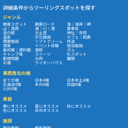
詳細条件からツーリングスポットを探す
ジャンル
絶景スポット
絶景ロード
海｜海岸｜岬
山｜高原
湖｜川｜滝
食事処
道の駅
お土産
神社｜寺院
温泉
文化施設
カフェ｜軽食
商業施設
ソフトクリーム
林道
夜景
イベント体験
宿泊施設
美術館｜資料館
海鮮
ダム
キャンプ場
スイーツ
珍スポット
動植物園
お肉
麺類
お酒
ライダーハウス
東西南北の端
全ての端
日本4端
日本本土4端
北海道4端
本州4端
四国4端
九州4端
季節
春にオススメ
夏にオススメ
秋にオススメ
冬にオススメ
年中オススメ
施設
屋内施設
屋外施設