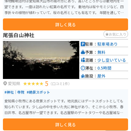
博物館明治村は愛知県犬山市の南の方にあり、高いところからは敷地内を一
望できます。一度は訪れたい紅葉の名所です。 敷地内は桜やモミジなど、四
季折々の植物が植わっていて、桜の名所としても有名です。 年間を通して、
敷地内を散策できるので、博物館の資料を見ながらやイベントを楽しみなが
詳しく見る
ら、散策できます。 歩くのが大変でしたら、敷地内を走るバスや市電に乗る
こともできます。
尾張白山神社
お気に入り
駐車：
駐車場あり
予算：
無料
混雑：
少し空いている
滞在：
0.5時間
施設：
屋外
5
愛知県
（口コミ1件）
#神社｜寺院
#絶景スポット
愛知県小牧市にある夜景スポットです。地元民にはデートスポットとしても
知られています。少し山の中を歩いた先に神社があり、そこから小牧市、春
日井市、名古屋市が一望できます。名古屋駅のゲートタワーや名古屋城など
が見えます。人が少ないため、ゆっくり夜景を楽しみたい人にオススメです。
詳しく見る