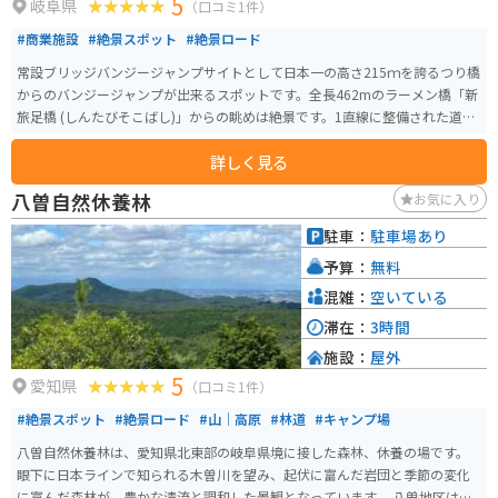
5
岐阜県
（口コミ1件）
#商業施設
#絶景スポット
#絶景ロード
常設ブリッジバンジージャンプサイトとして日本一の高さ215ｍを誇るつり橋
からのバンジージャンプが出来るスポットです。全長462mのラーメン橋「新
旅足橋 (しんたびそこばし)」からの眺めは絶景です。1直線に整備された道路
もとても走りやすいです。バンジーをしなくても景色を楽しめるので、安心
詳しく見る
んしてください。勇気のある人はぜひ飛んでみてください。
八曽自然休養林
お気に入り
駐車：
駐車場あり
予算：
無料
混雑：
空いている
滞在：
3時間
施設：
屋外
5
愛知県
（口コミ1件）
#絶景スポット
#絶景ロード
#山｜高原
#林道
#キャンプ場
八曽自然休養林は、愛知県北東部の岐阜県境に接した森林、休養の場です。
眼下に日本ラインで知られる木曽川を望み、起伏に富んだ岩団と季節の変化
に富んだ森林が、豊かな清流と調和した景観となっています。 八曽地区は、