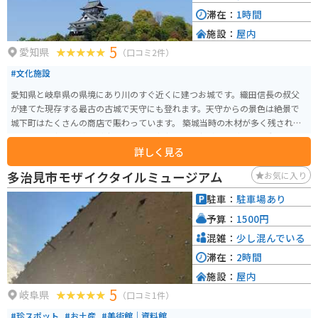
滞在：
1時間
施設：
屋内
5
愛知県
（口コミ2件）
#文化施設
愛知県と岐阜県の県境にあり川のすぐ近くに建つお城です。織田信長の叔父
が建てた現存する最古の古城で天守にも登れます。天守からの景色は絶景で
城下町はたくさんの商店で賑わっています。 築城当時の木材が多く残されて
います。北方に木曽川が流れており、南方から天守が見えづらい構造になっ
詳しく見る
ていますが、城門をくぐり、天守が見えた瞬間感動が得られます。 晴は桜、
夏は新緑、秋は紅葉、冬は雪景色（たまに）が彩鮮やかに見せてくれます。
多治見市モザイクタイルミュージアム
お気に入り
駐車：
駐車場あり
予算：
1500円
混雑：
少し混んでいる
滞在：
2時間
施設：
屋内
5
岐阜県
（口コミ1件）
#珍スポット
#お土産
#美術館｜資料館