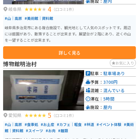
施設：
屋内
4
岐阜県
（口コミ1件）
#山｜高原
#美術館｜資料館
岐阜県多治見市にある複合施設で、観光地として人気のスポットです。周辺
には庭園があり、散策することが出来ます。展望台が２階にあり、近くの山
を一望することが出来ます。
詳しく見る
博物館明治村
お気に入り
駐車：
駐車場あり
予算：
3700円
混雑：
混んでいる
滞在：
5時間
施設：
屋内
5
愛知県
（口コミ1件）
#山｜高原
#食事処
#お土産
#カフェ｜軽食
#林道
#イベント体験
#美術
館｜資料館
#スイーツ
#お肉
#麺類