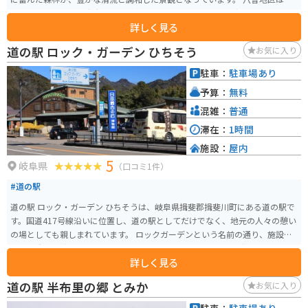
黒平山を中心とした広大な緑の丘陵地帯を形成しています。森の中には五条
詳しく見る
川が流れ、厳頭洞、八曽滝などが見られる渓流と、天狗岩と呼ばれる奇岩な
ど変化に富んだ自然景観を満喫できます。
道の駅 ロック・ガーデン ひちそう
お気に入り
駐車：
駐車場あり
予算：
無料
混雑：
普通
滞在：
1時間
施設：
屋内
5
岐阜県
（口コミ1件）
#道の駅
道の駅 ロック・ガーデン ひちそうは、岐阜県揖斐郡揖斐川町にある道の駅で
す。国道417号線沿いに位置し、道の駅としてだけでなく、地元の人々の憩い
の場としても親しまれています。 ロックガーデンという名前の通り、施設全
体が石造りで統一されており、おしゃれな雰囲気です。地元の新鮮な野菜や
詳しく見る
果物を販売する農産物直売所や、揖斐川町の特産品を販売する物産館、レス
トランなどがあります。 バイクで訪れる場合、道の駅には広い駐車場が完備
道の駅 半布里の郷 とみか
お気に入り
されているので安心して駐車できます。揖斐川町は山に囲まれた自然豊かな
場所なので、ツーリングの休憩場所としても最適です。 周辺には、揖斐川温