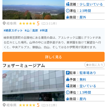
勝地にもアクセスできます。道の駅 平成は、岐阜県西部を観光する際の拠点
混雑：
少し空いている
として、ぜひ立ち寄りたい場所です。
滞在：
2.5時間
施設：
屋外
5
岐阜県
（口コミ1件）
#絶景スポット
#山｜高原
#林道
岐阜県笠原町の丘陵地にある潮見の森は、アスレチック公園とグランドがあ
る広々とした場所。山林の中には遊歩道があり、薬草園を抜けて展望台へ行
くと、中央アルプス、御嶽山、白山、そしてはるか伊勢湾が見渡せます。
詳しく見る
フェザーミュージアム
お気に入り
駐車：
駐車場あり
予算：
無料
混雑：
空いている
滞在：
1.5時間
施設：
屋内
5
岐阜県
（口コミ1件）