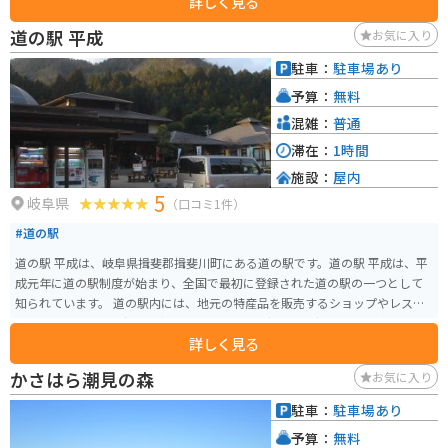
詳しく見る
ークゴルフ場などがあり、休日には家族連れでにぎわいます。動物と触れ合
えるエリアもあり、のんびりとした雰囲気の中でリフレッシュできるのも魅
道の駅 平成
お気に入り
力です。 ツーリングの途中に立ち寄れば、木々に囲まれた遊歩道を歩いた
り、ベンチで休憩しながら自然を楽しんだりと、ライディングの合間のリラ
駐車：
駐車場あり
ックスタイムにぴったり。都市近郊にありながら自然を感じられる、ちょっ
予算：
無料
とした寄り道に最適なスポットです。
混雑：
普通
滞在：
1時間
施設：
屋内
5
岐阜県
（口コミ1件）
#道の駅
道の駅 平成は、岐阜県揖斐郡揖斐川町にある道の駅です。道の駅 平成は、平
成元年に道の駅制度が始まり、全国で最初に登録された道の駅の一つとして
知られています。 道の駅内には、地元の特産品を販売するショップやレスト
ランがあり、地元で採れた新鮮な野菜や果物、揖斐茶、揖斐川産の鮎などを
詳しく見る
使った料理を楽しむことができます。また、併設されている「星のふる里 ふ
るさと館」では、揖斐川の自然や歴史、文化などを紹介する展示を見ること
かさはら潮見の森
お気に入り
ができます。 バイクで訪れる場合、道の駅には広い駐車場が完備されている
ため安心して駐車できます。揖斐川町は自然豊かな場所で、道の駅 平成周辺
駐車：
駐車場あり
には、揖斐川沿いを走る国道417号線など、ツーリングに最適なルートがいく
予算：
無料
つかあります。道の駅から少し足を伸ばせば、横蔵渓谷や夜叉ヶ池などの景