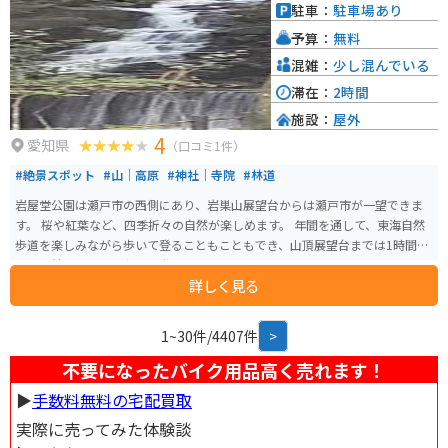
駐車：
駐車場あり
予算：
無料
混雑：
少し混んでいる
滞在：
2時間
施設：
屋外
4
愛知県
（口コミ1件）
#絶景スポット
#山｜高原
#神社｜寺院
#林道
岩屋堂公園は瀬戸市の西側にあり、岩巣山展望台からは瀬戸市が一望できま
す。 桜や紅葉など、四季折々の自然が楽しめます。 年間を通して、東海自然
歩道を楽しみながら歩いて登ることもこともでき、山頂展望台までは1時間ほ
どで到着できます。夜間は登ることができません。
詳しく見る
1~30件/4407件
>
不要になったバイク用品高く売れます！
▶︎
手数料無料の宅配買取
実際に売ってみた体験談