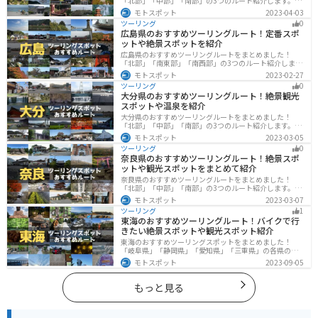
「北部」「中部」「南部」の3つのルート紹介します。海
と山に囲まれた自然豊かなエリアが広がり、様々な楽し
モトスポット
2023-04-03
み方ができます。バイクで和歌山県にツーリングに行く
ツーリング
0
際は参考にしてください。
広島県のおすすめツーリングルート！定番スポ
ットや絶景スポットを紹介
広島県のおすすめツーリングルートをまとめました！
「北部」「南東部」「南西部」の3つのルート紹介しま
す。自然豊かな山と海だけでなく、歴史的価値のある建
モトスポット
2023-02-27
造物も多数あるので、飽きることなくツーリングを堪能
ツーリング
0
できます。バイクで広島県にツーリングに行く際は参考
大分県のおすすめツーリングルート！絶景観光
にしてください。
スポットや温泉を紹介
大分県のおすすめツーリングルートをまとめました！
「北部」「中部」「南部」の3つのルート紹介します。阿
蘇の雄大な自然を満喫できるスポットや温泉を満喫する
モトスポット
2023-03-05
ツーリングができます。バイクで大分県にツーリングに
ツーリング
0
行く際は参考にしてください。
奈良県のおすすめツーリングルート！絶景スポ
ットや観光スポットをまとめて紹介
奈良県のおすすめツーリングルートをまとめました！
「北部」「中部」「南部」の3つのルート紹介します。歴
史のある神社寺院が多数あり、自然豊かや山々、グルメ
モトスポット
2023-03-07
を満喫するツーリングができます。バイクで奈良県にツ
ツーリング
1
ーリングに行く際は参考にしてください。
東海のおすすめツーリングルート！バイクで行
きたい絶景スポットや観光スポット紹介
東海のおすすめツーリングスポットをまとめました！
「岐阜県」「静岡県」「愛知県」「三重県」の各県の観
光地紹介します。自然豊かな山々や湖、温泉地が点在
モトスポット
2023-09-05
し、四季折々の景色を楽しめるスポットが多数ありま
す。バイクで東海にツーリングに行く際は参考にしてく
ださい。
もっと見る