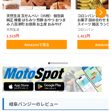
天然生活 瓦せんべい（35枚） 個包装
コロンバン 金しゃち
純正 蜂蜜 はちみつ 煎餅 おやつ おつま
お菓子 詰め合わせ 個
み 八百津町 お徳用 お土産 おみやげ
スイーツ 銘店 ラング
天然生活
コロンバン
1,515円
1,411円
Amazonで見る
Amazo
岐阜バンジーのレビュー