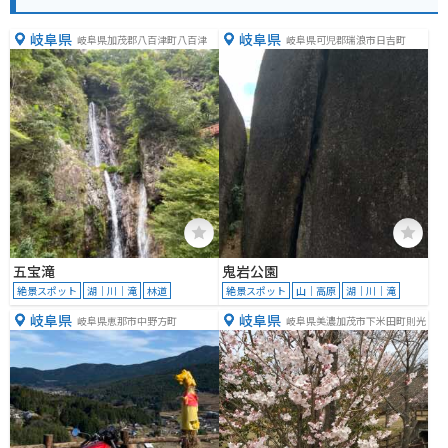
岐阜県
岐阜県
岐阜県加茂郡八百津町八百津
岐阜県可児郡瑞浪市日吉町
五宝滝
鬼岩公園
絶景スポット
湖｜川｜滝
林道
絶景スポット
山｜高原
湖｜川｜滝
岐阜県
岐阜県
岐阜県恵那市中野方町
岐阜県美濃加茂市下米田町則光