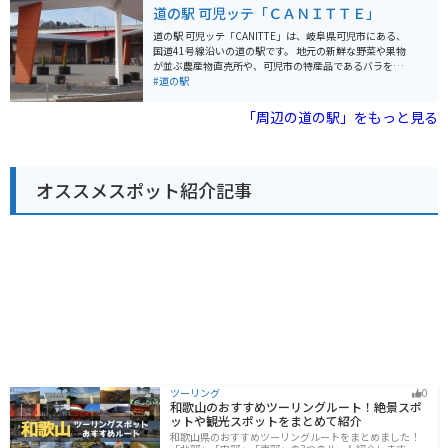
ランなどがあります。 特に、美濃焼の販売コーナーは必
道の駅 可児ッテ「ＣＡＮＩＴＴＥ」
かがでしょうか。
見です。普段使いしやすい食器から、贈答用にも最適な
高級品まで、様々な種類の美濃焼が揃っています。 ま
道の駅 可児ッテ「CANITTE」は、岐阜県可児市にある、
た、道の駅に隣接して「織部ヒルズ」という公園があ
国道41号線沿いの道の駅です。 地元の新鮮な野菜や果物
り、芝生広場や遊具、散策路などが整備されています。
が並ぶ農産物直売所や、可児市の特産品であるバラを使
バイクで訪れる場合、道の駅には広い駐車場が完備され
った商品を販売するショップ、地元の食材を使った料理
#道の駅
ているので安心です。周辺には、自然豊かな山道も多
が楽しめるレストランなどがあります。 バイクで行く場
く、ツーリングにも最適なエリアです。 土岐市周辺に
合は、広々とした駐車場があるので安心です。ツーリン
「周辺の道の駅」をもっと見る
は、他にも「美濃焼伝統産業会館」や「陶史の森」な
グの休憩場所としても最適です。 可児市は、バラの栽培
ど、陶芸に関連する施設があります。道の駅 志野・織部
が盛んなことで知られており、「花フェスタ記念公園」
を拠点に、土岐市の魅力を満喫してみてはいかがでしょ
などのバラ園があります。また、美濃焼の産地としても
うか。
有名で、道の駅でも美濃焼の販売コーナーがあります。
オススメスポット紹介記事
可児ッテ「CANITTE」は、地元の魅力が詰まった道の駅
なので、観光の拠点としてもおすすめです。
ツーリング
0
和歌山のおすすめツーリングルート！絶景スポ
ットや観光スポットをまとめて紹介
和歌山県のおすすめツーリングルートをまとめました！