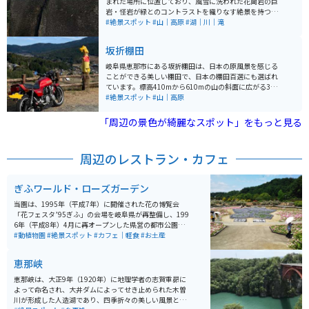
まれた場所に位置しており、風雪に洗われた花崗岩の巨
岩・怪岩が緑とのコントラストを織りなす絶景を持つ飛
騨木曽川国定公園の一部です。巨大な岩と滝の風景は絶
#絶景スポット
#山｜高原
#湖｜川｜滝
景です。イベント時は岩屋くぐりという岩の下を探検で
きる道を歩けます。 四季折々の自然美が楽しめ、特に春
坂折棚田
の桜や秋の紅葉は見どころ。鬼岩という名前は約800年
前に鬼人「関の太郎」が住んでおり、その悪行から後白
岐阜県恵那市にある坂折棚田は、日本の原風景を感じる
河法皇の命を受けた纐纈源吾によって討伐された伝説に
ことができる美しい棚田で、日本の棚田百選にも選ばれ
由来し、今も古句「恐ろしや次月の里の鬼すすき」が伝
ています。標高410mから610mの山の斜面に広がる360
わっています。 公園内には温泉情緒ある旅館や飲食店、
枚の棚田は、江戸時代初期に築かれ、約400年の歴史が
#絶景スポット
#山｜高原
お土産店があり、温泉は黄甫元勲大禅師が傷ついた白鷲
あります。特に石積みの技術が特徴的で、専門の石工に
の湯浴みを目撃し発見されたとの伝説がある。また、ア
よって積まれたと思われる石積みが多く見られます。 見
「周辺の景色が綺麗なスポット」をもっと見る
ニメ「鬼滅の刃」ブームで主人公・炭治郎が一刀両断に
どころは、春の田植え時期に始まり、緑豊かな夏、黄金
した岩に似た岩があるとして、多くの注目を集めている
色に染まる秋と、四季折々の美しい景観です。特に5月中
スポットとなっています。
旬から始まる田植えの風景は、絶好の撮影スポットで
周辺のレストラン・カフェ
す。また、30分程度で楽しめる棚田ガイドウォークもあ
り、先人たちの知恵が詰まった石積みや水路の技術を学
びながら、自然と触れ合うことができます。周辺には
ぎふワールド・ローズガーデン
「なごみの家」などの観光施設もあり、休憩やお土産購
入に便利です。
当園は、1995年（平成7年）に開催された花の博覧会
「花フェスタ’95ぎふ」の会場を岐阜県が再整備し、199
6年（平成8年）4月に再オープンした県営の都市公園で
す。オープン以降「花フェスタ記念公園」の名称で長年
#動植物園
#絶景スポット
#カフェ｜軽食
#お土産
親しまれてきましたが、2021年10月9日に公園の一番の
魅力である「薔薇」を名称に取り入れた「ぎふワール
恵那峡
ド・ローズガーデン」に改称しました。約80.7ha（バン
テリンドームナゴヤ約17個分）もの広大な敷地には、原
恵那峡は、大正9年（1920年）に地理学者の志賀重昴に
種・オールドローズから国内外の最新品種まで約6,000
よって命名され、大井ダムによってせき止められた木曽
品種、20,000株もの多彩な品種が植栽されたバラ園のほ
川が形成した人造湖であり、四季折々の美しい風景と奇
か、「ネモフィラ（春）」「ヒマワリ（夏）」「ケイト