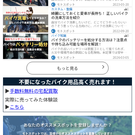
に対処法を知っておきましょう。自分が加害者になった
モトスポット
2023-05-20
時、被害者になった時、それぞれどんな対応をすれば良
カスタム・整備
1
いのかまとめました。
綺麗にしておくと愛車が長持ち！ 正しいバイク
の洗車方法を紹介
自分でバイク洗車したいけど、どこでどうやったらいい
の？そう思っている方向けに、バイクの洗車について徹
底的にまとめました。バイク洗車ができる場所から洗車
モトスポット
2022-09-20
手順まで全て解説します。正しい洗車方法は身につける
バイク知識
0
ことでバイクのメンテナンスにもなります。
バイクのバッテリーを処分する方法は？注意点
や持ち込み可能な場所を解説！
バイクの古いバッテリーは家庭ゴミとして捨てられず、
火災や環境汚染の原因になる危険物。本記事では安全な
保管方法や絶縁などの注意点、無料・低コストで回収し
モトスポット
2026-03-05
てもらう方法、買い取りの可否を解説。ナップスやオー
トバックス、イエローハットなどの回収対応店舗も紹介
します。
もっと見る
不要になったバイク用品高く売れます！
▶︎
手数料無料の宅配買取
実際に売ってみた体験談
▶︎
こちら
あなたのオススメスポットを登録しませんか？
モトスポットでは、皆様からオススメスポットを募集しています！