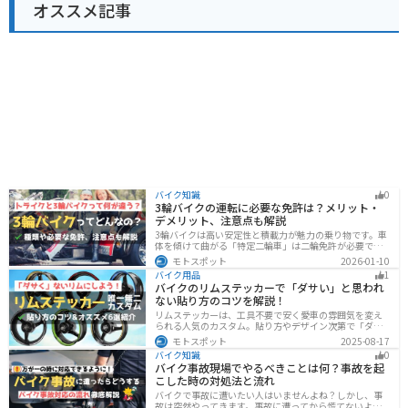
オススメ記事
バイク知識
0
3輪バイクの運転に必要な免許は？メリット・
デメリット、注意点も解説
3輪バイクは高い安定性と積載力が魅力の乗り物です。車
体を傾けて曲がる「特定二輪車」は二輪免許が必要です
が、自立する「トライク」は普通自動車免許で運転で
モトスポット
2026-01-10
き、ヘルメット着用も任意です。維持費はバイク並みです
バイク用品
1
が、運転特性や駐車ルールは車種により異なるため、事
バイクのリムステッカーで「ダサい」と思われ
前の確認が大切です。
ない貼り方のコツを解説！
リムステッカーは、工具不要で安く愛車の雰囲気を変え
られる人気のカスタム。貼り方やデザイン次第で「ダサ
い」仕上がりになることも。本記事では失敗例や選び
モトスポット
2025-08-17
方、きれいに貼るコツからおすすめ商品まで詳しく紹
バイク知識
0
介。初心者でも安心して足回りをカッコよくドレスアッ
バイク事故現場でやるべきことは何？事故を起
プできます。
こした時の対処法と流れ
バイクで事故に遭いたい人はいませんよね？しかし、事
故は突然やってきます。事故に遭ってから慌てないよう