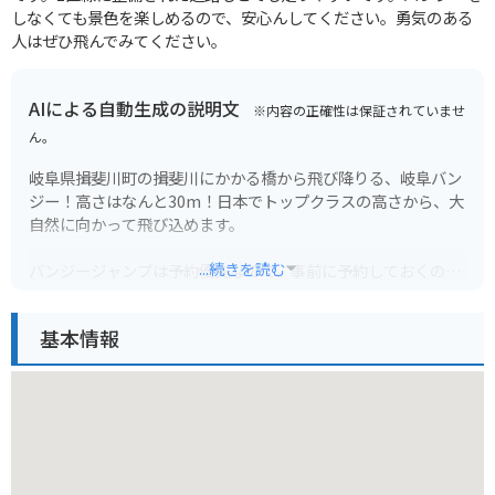
しなくても景色を楽しめるので、安心んしてください。勇気のある
人はぜひ飛んでみてください。
AIによる自動生成の説明文
※内容の正確性は保証されていませ
ん。
岐阜県揖斐川町の揖斐川にかかる橋から飛び降りる、岐阜バン
ジー！高さはなんと30m！日本でトップクラスの高さから、大
自然に向かって飛び込めます。
...続きを読む
バンジージャンプは予約優先なので、事前に予約しておくのが
おすすめです。岐阜県は内陸県なので夏は暑く、冬は寒いで
す。服装は季節に合わせた服装をしていきましょう。
基本情報
岐阜バンジーの周辺には、道の駅や温泉施設などもあり、ツー
リングの目的地としても最適です。揖斐川沿いをバイクで走れ
ば、気持ちいいこと間違いなし！