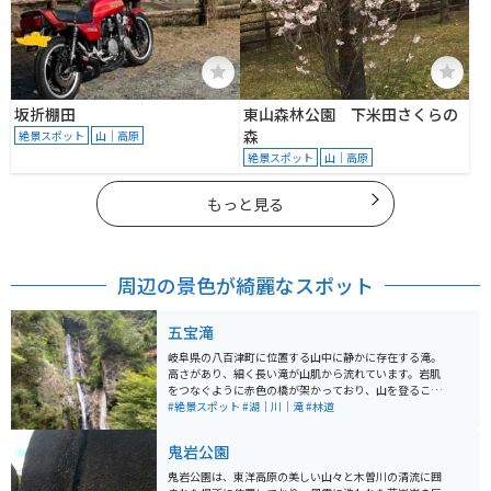
坂折棚田
東山森林公園 下米田さくらの
森
絶景スポット
山｜高原
絶景スポット
山｜高原
もっと見る
周辺の景色が綺麗なスポット
五宝滝
岐阜県の八百津町に位置する山中に静かに存在する滝。
高さがあり、細く長い滝が山肌から流れています。岩肌
をつなぐように赤色の橋が架かっており、山を登ること
も可能です。高所にあるため、注意は必要です。東屋か
#絶景スポット
#湖｜川｜滝
#林道
らの眺めも良く、静かに座って眺めるのもおすすめで
す。
鬼岩公園
鬼岩公園は、東洋高原の美しい山々と木曽川の清流に囲