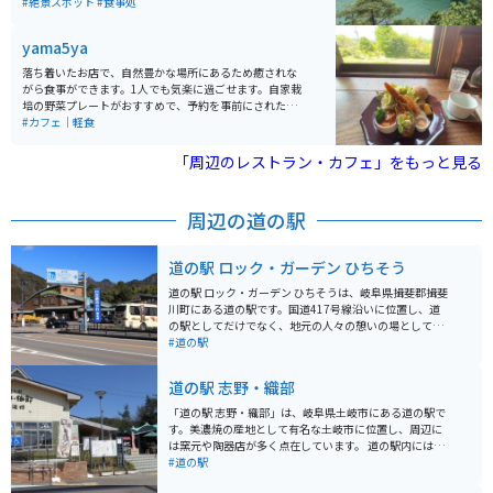
岩・怪石が立ち並ぶ景観が特徴です。春には200本の桜
#絶景スポット
#食事処
ウ（秋）」など、季節ごとに大面積で花を観賞できるガ
とツツジが美しく咲き、夏は緑に映える恵那峡大橋、秋
ーデンや、地上45mの高さから園内を一望できる「花の
は湖面に映るモミジやカエデの紅葉、冬は飛来するオシ
yama5ya
タワー」、岐阜県下有数の大型複合遊具などもあり、夫
ドリやムクドリなどを観察するバードウォッチングが楽
婦、カップル、友人、ファミリーなど幅広い層で楽しめ
しめます。 湖畔には遊歩道が整備されており、2020年3
落ち着いたお店で、自然豊かな場所にあるため癒されな
る。
月には広場や遊歩道がリニューアルされました。お土産
がら食事ができます。1人でも気楽に過ごせます。自家栽
物屋街の乗船場からは遊覧船が発着し、湖畔の奇岩や絶
培の野菜プレートがおすすめで、予約を事前にされた方
壁を観覧できます。さらに、湖に突き出した半島にある
がいいと思います。 知る人ぞ知る場所なので地元の方も
#カフェ｜軽食
弁天島弁天様のお賽銭箱が特徴的です。 恵那峡大橋とい
来ている場所です。
う大きな橋もあります。冬は空いていますが、夏は混み
「周辺のレストラン・カフェ」をもっと見る
合うことが多いです。ツーリングの途中の休憩時点や終
点時点でもおすすめです。
周辺の道の駅
道の駅 ロック・ガーデン ひちそう
道の駅 ロック・ガーデン ひちそうは、岐阜県揖斐郡揖斐
川町にある道の駅です。国道417号線沿いに位置し、道
の駅としてだけでなく、地元の人々の憩いの場としても
親しまれています。 ロックガーデンという名前の通り、
#道の駅
施設全体が石造りで統一されており、おしゃれな雰囲気
です。地元の新鮮な野菜や果物を販売する農産物直売所
道の駅 志野・織部
や、揖斐川町の特産品を販売する物産館、レストランな
どがあります。 バイクで訪れる場合、道の駅には広い駐
「道の駅 志野・織部」は、岐阜県土岐市にある道の駅で
車場が完備されているので安心して駐車できます。揖斐
す。美濃焼の産地として有名な土岐市に位置し、周辺に
川町は山に囲まれた自然豊かな場所なので、ツーリング
は窯元や陶器店が多く点在しています。 道の駅内には、
の休憩場所としても最適です。 周辺には、揖斐川温泉や
地元で採れた新鮮な野菜や果物を販売する農産物直売
#道の駅
藤橋城など、観光スポットも点在しています。道の駅で
所、美濃焼の販売コーナー、地元の食材を使ったレスト
休憩がてら、地元の特産品やグルメを堪能してみてはい