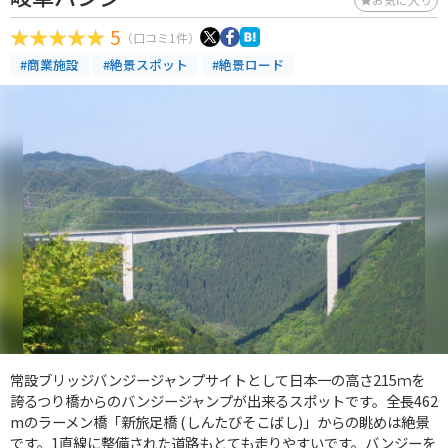
5
（口コミ1件）
#商業施設
#絶景スポット
#絶景ロード
常設ブリッジバンジージャンプサイトとして日本一の高さ215ｍを
誇るつり橋からのバンジージャンプが出来るスポットです。全長462
mのラーメン橋「新旅足橋 (しんたびそこばし)」からの眺めは絶景
です。1直線に整備された道路もとても走りやすいです。バンジーを