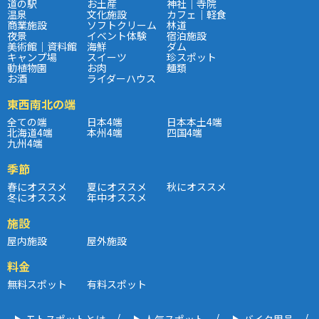
道の駅
お土産
神社｜寺院
温泉
文化施設
カフェ｜軽食
商業施設
ソフトクリーム
林道
夜景
イベント体験
宿泊施設
美術館｜資料館
海鮮
ダム
キャンプ場
スイーツ
珍スポット
動植物園
お肉
麺類
お酒
ライダーハウス
東西南北の端
全ての端
日本4端
日本本土4端
北海道4端
本州4端
四国4端
九州4端
季節
春にオススメ
夏にオススメ
秋にオススメ
冬にオススメ
年中オススメ
施設
屋内施設
屋外施設
料金
無料スポット
有料スポット
モトスポットとは
人気スポット
バイク用品