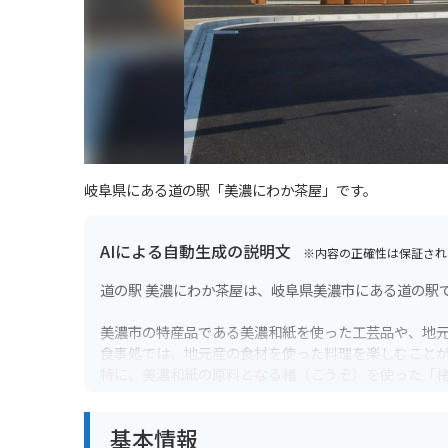
岐阜県にある道の駅「美濃にわか茶屋」です。
AIによる自動生成の説明文
※内容の正確性は保証され
道の駅 美濃にわか茶屋は、岐阜県美濃市にある道の駅
美濃市の特産品である美濃和紙を使った工芸品や、地
食事処では、地元産の食材を使った料理を楽しむこと
特に、美濃和紙の原料となる楮（こうぞ）を使った「
バイクで訪れる場合は、道の駅のすぐ近くに長良川の
基本情報
また、道の駅から少し足を延ばせば、うだつの上がる