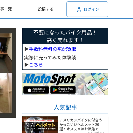
記事一覧
投稿する
ログイン
不要になったバイク用品！
高く売れます！
▶︎
手数料無料の宅配買取
実際に売ってみた体験談
▶︎
こちら
人気記事
アメリカンバイクに似合う
かっこいいヘルメット20
選！オススメはお洒落でワ
モトスポット