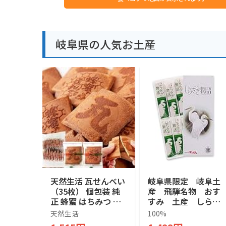
岐阜県の人気お土産
天然生活 瓦せんべい
岐阜県限定 岐阜土
（35枚） 個包装 純
産 飛騨名物 おす
正 蜂蜜 はちみつ 煎
すみ 土産 しらさ
餅 おやつ おつまみ
ぎ物語 銘菓 SHIR
天然生活
100%
八百津町 お徳用 お
ASAGI STORY 焼菓