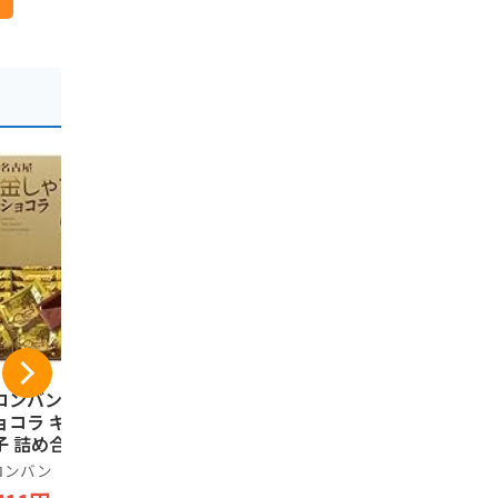
ロンバン 金しゃち
栗きんとん 水まんじ
飛騨銘菓 
ョコラ ギフト お
ゅう 8個入り お中元
語(大)(22枚
子 詰め合わせ 個
ギフト 和菓子 栗 お
阜 下呂温泉
装 土産 お菓子 ス
菓子
ロンバン
ヒダカラ商店
あずさ屋
ーツ 銘店 ラング