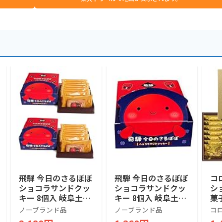
飛騨 今日のさるぼぼ
飛騨 今日のさるぼぼ
コ
ショコラサンドクッ
ショコラサンドクッ
シ
キー 8個入 岐阜土産
キー 8個入 岐阜土産
菓
さるぼぼ (2箱)
さるぼぼ (1箱)
包
ノーブランド品
ノーブランド品
コ
イ