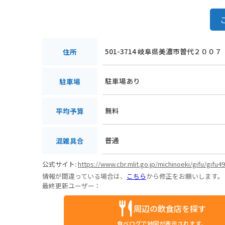
501-3714 岐阜県美濃市曽代２００７
住所
駐車場あり
駐車場
無料
平均予算
普通
混雑具合
公式サイト:
https://www.cbr.mlit.go.jp/michinoeki/gifu/gifu49
情報が間違っている場合は、
こちら
から修正をお願いします。
最終更新ユーザー：
周辺の飲食店を探す
食べログで地図が表示されます。