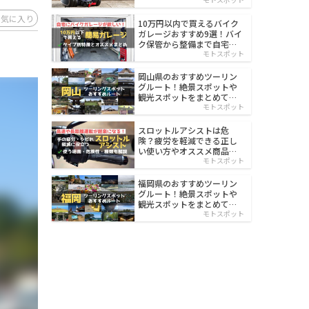
イルド
お気に入り
10万円以内で買えるバイク
ガレージおすすめ9選！バイ
ク保管から整備まで自宅で
楽々
モトスポット
岡山県のおすすめツーリン
グルート！絶景スポットや
観光スポットをまとめて紹
介
モトスポット
スロットルアシストは危
険？疲労を軽減できる正し
い使い方やオススメ商品を
紹介
モトスポット
福岡県のおすすめツーリン
グルート！絶景スポットや
観光スポットをまとめて紹
介
モトスポット