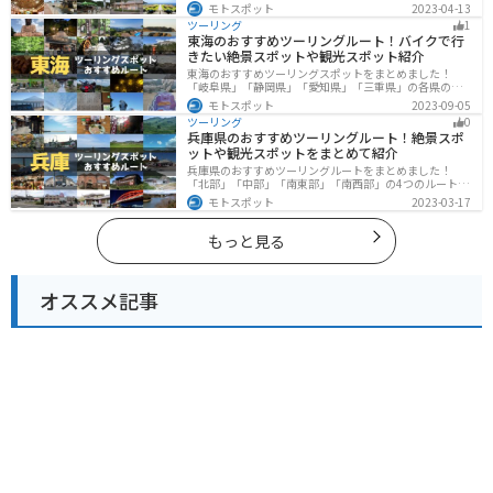
遺跡、温泉地など魅力に溢れるスポットが多数ありま
モトスポット
2023-04-13
す。バイクで福井県にツーリングに行く際は参考にして
ツーリング
1
ください。
東海のおすすめツーリングルート！バイクで行
きたい絶景スポットや観光スポット紹介
東海のおすすめツーリングスポットをまとめました！
「岐阜県」「静岡県」「愛知県」「三重県」の各県の観
光地紹介します。自然豊かな山々や湖、温泉地が点在
モトスポット
2023-09-05
し、四季折々の景色を楽しめるスポットが多数ありま
ツーリング
0
す。バイクで東海にツーリングに行く際は参考にしてく
兵庫県のおすすめツーリングルート！絶景スポ
ださい。
ットや観光スポットをまとめて紹介
兵庫県のおすすめツーリングルートをまとめました！
「北部」「中部」「南東部」「南西部」の4つのルート紹
介します。自然豊かな山を堪能できる北部と中部、街中
モトスポット
2023-03-17
で海辺の南部と違った楽しみ方ができます。バイクで兵
庫県にツーリングに行く際は参考にしてください。
もっと見る
オススメ記事