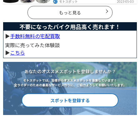
モトスポット
2023-05-03
のお守りとしてだけでなく、プレゼントとしても最適な
ので、気になっている人は参考にしてみてください。
もっと見る
不要になったバイク用品高く売れます！
▶︎
手数料無料の宅配買取
実際に売ってみた体験談
▶︎
こちら
あなたのオススメスポットを登録しませんか？
モトスポットでは、皆様からオススメスポットを募集しています！
全ライダーのための最高なサービス作りに、ご協力よろしくお願いいたします。
スポットを登録する