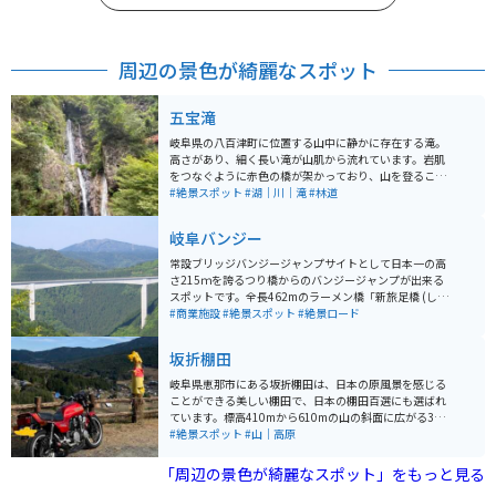
周辺の景色が綺麗なスポット
五宝滝
岐阜県の八百津町に位置する山中に静かに存在する滝。
高さがあり、細く長い滝が山肌から流れています。岩肌
をつなぐように赤色の橋が架かっており、山を登ること
も可能です。高所にあるため、注意は必要です。東屋か
#絶景スポット
#湖｜川｜滝
#林道
らの眺めも良く、静かに座って眺めるのもおすすめで
す。
岐阜バンジー
常設ブリッジバンジージャンプサイトとして日本一の高
さ215ｍを誇るつり橋からのバンジージャンプが出来る
スポットです。全長462mのラーメン橋「新旅足橋 (しん
たびそこばし)」からの眺めは絶景です。1直線に整備さ
#商業施設
#絶景スポット
#絶景ロード
れた道路もとても走りやすいです。バンジーをしなくて
も景色を楽しめるので、安心んしてください。勇気のあ
坂折棚田
る人はぜひ飛んでみてください。
岐阜県恵那市にある坂折棚田は、日本の原風景を感じる
ことができる美しい棚田で、日本の棚田百選にも選ばれ
ています。標高410mから610mの山の斜面に広がる360
枚の棚田は、江戸時代初期に築かれ、約400年の歴史が
#絶景スポット
#山｜高原
あります。特に石積みの技術が特徴的で、専門の石工に
よって積まれたと思われる石積みが多く見られます。 見
「周辺の景色が綺麗なスポット」をもっと見る
どころは、春の田植え時期に始まり、緑豊かな夏、黄金