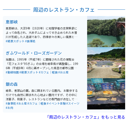
色に染まる秋と、四季折々の美しい景観です。特に5月中
旬から始まる田植えの風景は、絶好の撮影スポットで
周辺のレストラン・カフェ
す。また、30分程度で楽しめる棚田ガイドウォークもあ
り、先人たちの知恵が詰まった石積みや水路の技術を学
びながら、自然と触れ合うことができます。周辺には
恵那峡
「なごみの家」などの観光施設もあり、休憩やお土産購
入に便利です。
恵那峡は、大正9年（1920年）に地理学者の志賀重昴に
よって命名され、大井ダムによってせき止められた木曽
川が形成した人造湖であり、四季折々の美しい風景と奇
岩・怪石が立ち並ぶ景観が特徴です。春には200本の桜
#絶景スポット
#食事処
とツツジが美しく咲き、夏は緑に映える恵那峡大橋、秋
は湖面に映るモミジやカエデの紅葉、冬は飛来するオシ
ぎふワールド・ローズガーデン
ドリやムクドリなどを観察するバードウォッチングが楽
しめます。 湖畔には遊歩道が整備されており、2020年3
当園は、1995年（平成7年）に開催された花の博覧会
月には広場や遊歩道がリニューアルされました。お土産
「花フェスタ’95ぎふ」の会場を岐阜県が再整備し、199
物屋街の乗船場からは遊覧船が発着し、湖畔の奇岩や絶
6年（平成8年）4月に再オープンした県営の都市公園で
壁を観覧できます。さらに、湖に突き出した半島にある
す。オープン以降「花フェスタ記念公園」の名称で長年
#動植物園
#絶景スポット
#カフェ｜軽食
#お土産
弁天島弁天様のお賽銭箱が特徴的です。 恵那峡大橋とい
親しまれてきましたが、2021年10月9日に公園の一番の
う大きな橋もあります。冬は空いていますが、夏は混み
魅力である「薔薇」を名称に取り入れた「ぎふワール
銀の森
合うことが多いです。ツーリングの途中の休憩時点や終
ド・ローズガーデン」に改称しました。約80.7ha（バン
点時点でもおすすめです。
テリンドームナゴヤ約17個分）もの広大な敷地には、原
岐阜、恵那山の麓。森に囲まれている園内。 お散歩する
種・オールドローズから国内外の最新品種まで約6,000
だけでも自然に囲まれた心地よい園内ですが、その中に
品種、20,000株もの多彩な品種が植栽されたバラ園のほ
洋菓子、和菓子、レストランなどの専門店が点在してい
か、「ネモフィラ（春）」「ヒマワリ（夏）」「ケイト
ます。 特におすすめはパティスリーGIN NO MORI、「森
#食事処
#お土産
#カフェ｜軽食
#イベント体験
#スイーツ
ウ（秋）」など、季節ごとに大面積で花を観賞できるガ
の恵みクッキー」。どんぐり粉を使ったほろ苦い大人の
#お肉
ーデンや、地上45mの高さから園内を一望できる「花の
クッキーです。
タワー」、岐阜県下有数の大型複合遊具などもあり、夫
「周辺のレストラン・カフェ」をもっと見る
婦、カップル、友人、ファミリーなど幅広い層で楽しめ
る。