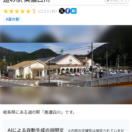
5
（口コミ1件）
#道の駅
岐阜県にある道の駅「美濃白川」です。
AIによる自動生成の説明文
※内容の正確性は保証されていませ