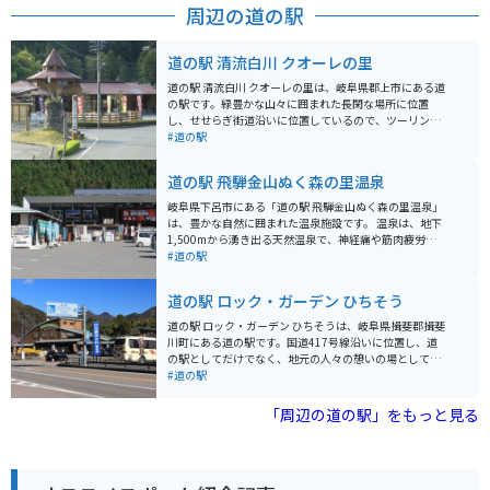
周辺の道の駅
道の駅 清流白川 クオーレの里
道の駅 清流白川 クオーレの里は、岐阜県郡上市にある道
の駅です。緑豊かな山々に囲まれた長閑な場所に位置
し、せせらぎ街道沿いに位置しているので、ツーリング
の休憩スポットとしても人気です。 地元で採れた新鮮な
#道の駅
野菜や果物が販売されている直売所は、道の駅の人気ス
ポットです。郡上市は「郡上鮎」が有名で、夏季には鮎
道の駅 飛騨金山ぬく森の里温泉
の塩焼きを味わうこともできます。また、併設されてい
るレストランでは、郡上市の郷土料理である「鶏ちゃ
岐阜県下呂市にある「道の駅 飛騨金山ぬく森の里温泉」
ん」や、地元産の食材をふんだんに使った料理を楽しむ
は、豊かな自然に囲まれた温泉施設です。 温泉は、地下
ことができます。 道の駅の周辺には、白川町の自然を満
1,500mから湧き出る天然温泉で、神経痛や筋肉疲労な
喫できるスポットが点在しています。バイクで訪れるな
どに効果があるとされています。露天風呂やサウナ、休
#道の駅
ら、「せせらぎ街道」をさらに進んで、美しい渓谷美を
憩スペースも充実しており、ドライブの疲れを癒すのに
眺めながらのツーリングがおすすめです。紅葉シーズン
最適です。 特産品としては、飛騨牛や地元で採れた新鮮
道の駅 ロック・ガーデン ひちそう
は特におすすめです。道の駅から車で約10分の場所に
な野菜などが販売されています。また、併設のレストラ
は、天然温泉「美人の湯 しらかわ」があり、ツーリング
ンでは、飛騨牛を使った料理や地元の食材を使った料理
道の駅 ロック・ガーデン ひちそうは、岐阜県揖斐郡揖斐
で疲れた体を癒やすことができます。道の駅には、情報
を楽しむことができます。 バイクで訪れる場合、道の駅
川町にある道の駅です。国道417号線沿いに位置し、道
コーナーや観光案内板も設置されているので、白川町の
には広い駐車場が完備されているので安心です。温泉で
の駅としてだけでなく、地元の人々の憩いの場としても
観光情報収集にも役立ちます。
ゆっくりと疲れを癒した後は、周辺の scenic な山道をツ
親しまれています。 ロックガーデンという名前の通り、
#道の駅
ーリングするのもおすすめです。
施設全体が石造りで統一されており、おしゃれな雰囲気
です。地元の新鮮な野菜や果物を販売する農産物直売所
「周辺の道の駅」をもっと見る
や、揖斐川町の特産品を販売する物産館、レストランな
どがあります。 バイクで訪れる場合、道の駅には広い駐
車場が完備されているので安心して駐車できます。揖斐
川町は山に囲まれた自然豊かな場所なので、ツーリング
の休憩場所としても最適です。 周辺には、揖斐川温泉や