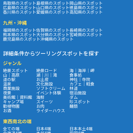
鳥取県のスポット
島根県のスポット
岡山県のスポット
広島県のスポット
山口県のスポット
徳島県のスポット
香川県のスポット
愛媛県のスポット
高知県のスポット
九州・沖縄
福岡県のスポット
佐賀県のスポット
長崎県のスポット
熊本県のスポット
大分県のスポット
宮崎県のスポット
鹿児島県のスポット
沖縄県のスポット
詳細条件からツーリングスポットを探す
ジャンル
絶景スポット
絶景ロード
海｜海岸｜岬
山｜高原
湖｜川｜滝
食事処
道の駅
お土産
神社｜寺院
温泉
文化施設
カフェ｜軽食
商業施設
ソフトクリーム
林道
夜景
イベント体験
宿泊施設
美術館｜資料館
海鮮
ダム
キャンプ場
スイーツ
珍スポット
動植物園
お肉
麺類
お酒
ライダーハウス
東西南北の端
全ての端
日本4端
日本本土4端
北海道4端
本州4端
四国4端