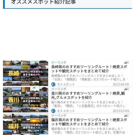
オススメスポット紹介記事
藤橋城など、観光スポットも点在しています。道の駅で
休憩がてら、地元の特産品やグルメを堪能してみてはい
かがでしょうか。
ツーリング
0
長崎県のおすすめツーリングルート！絶景スポ
ットや観光スポットをまとめて紹介
長崎県のおすすめツーリングルートをまとめました！
「北部」「南西部」「南東部」の3つのルート紹介しま
す。国際色豊かな街並みや世界遺産、絶景ポイントが数
モトスポット
2023-04-09
多く存在し、様々な楽しみ方ができます。バイクで長崎
ツーリング
0
県にツーリングに行く際は参考にしてください。
香川県のおすすめツーリングルート！絶景,観
光,グルメスポットを紹介
香川県のおすすめツーリングルートをまとめました！
「東部」「西部」「小豆島周辺」の3つのルート紹介しま
す。自然豊かな山から海、絶品グルメを満喫するツーリ
モトスポット
2023-03-06
ングができます。バイクで香川県にツーリングに行く際
ツーリング
1
は参考にしてください。
福井県のおすすめツーリングルート！絶景スポ
ットや観光スポットをまとめて紹介
福井県のおすすめツーリングルートをまとめました！
「北部」「南部」の2つのルート紹介します。恐竜や古代