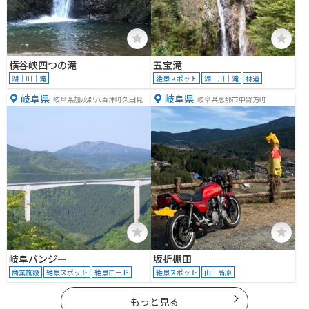
横谷峡四つの滝
五宝滝
湖｜川｜滝
絶景スポット
湖｜川｜滝
林道
岐阜県
岐阜県
岐阜県加茂郡八百津町久田見
岐阜県恵那市中野方町
岐阜バンジー
坂折棚田
商業施設
絶景スポット
絶景ロード
絶景スポット
山｜高原
もっと見る