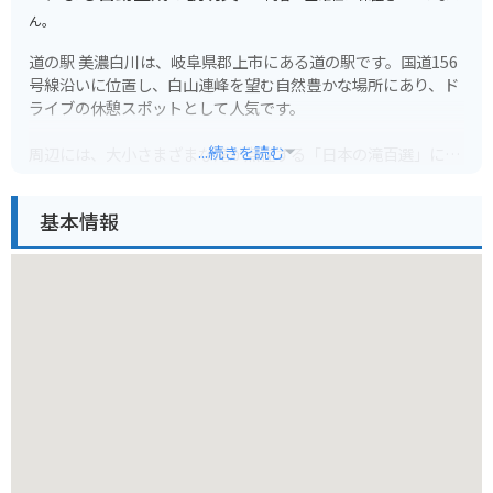
ん。
道の駅 美濃白川は、岐阜県郡上市にある道の駅です。国道156
号線沿いに位置し、白山連峰を望む自然豊かな場所にあり、ド
ライブの休憩スポットとして人気です。
...続きを読む
周辺には、大小さまざまな滝が点在する「日本の滝百選」にも
選ばれた「根尾白滝」や、全長約1kmにも及ぶ鍾乳洞「飛騨大
鍾乳洞」など、観光スポットも充実しています。
基本情報
特産品は、地元産の新鮮な野菜や果物、山菜などが販売されて
います。また、郡上市は「郡上鮎」が有名で、鮎料理を提供す
る飲食店もあります。バイクで訪れる際は、道の駅に併設され
ている駐車場が利用できます。
ツーリングの休憩場所として立ち寄るのも良いですし、周辺の
観光スポットを巡る拠点としても便利です。