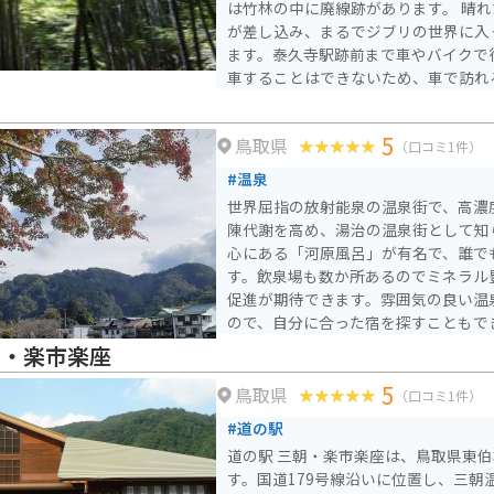
は竹林の中に廃線跡があります。 晴れた日には木々の間から光
が差し込み、まるでジブリの世界に入
ます。泰久寺駅跡前まで車やバイクで
車することはできないため、車で訪れ
光案内所にある臨時駐車場に駐車する
5
鳥取県
（口コミ1件）
#温泉
世界屈指の放射能泉の温泉街で、高濃
陳代謝を高め、湯治の温泉街として知
心にある「河原風呂」が有名で、誰で
す。飲泉場も数か所あるのでミネラル
促進が期待できます。雰囲気の良い温
ので、自分に合った宿を探すこともで
朝・楽市楽座
5
鳥取県
（口コミ1件）
#道の駅
道の駅 三朝・楽市楽座は、鳥取県東
す。国道179号線沿いに位置し、三朝