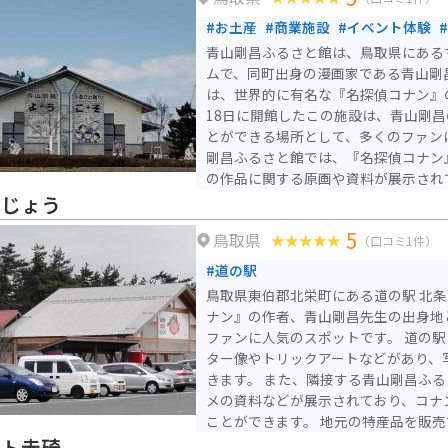
#お土産
#商業施設
#イベント体験
青山剛昌ふるさと館は、鳥取県にある
ムで、同町出身の漫画家である青山剛
は、世界的に有名な『名探偵コナン』の
18日に開館したこの施設は、青山剛
とができる場所として、多くのファンに愛
剛昌ふるさと館では、『名探偵コナン
の作品に関する原画や資料が展示され
たどることができます。イベントも多
うじょう
っても楽します。ここ限定のグッズも
5
鳥取県
コナンが好きな人にはたまらないスポットです 施
（口コミ1件）
栄に隣接しており、アクセスも便利です
#道の駅
7:30までで、年中無休で運営されてい
鳥取県東伯郡北栄町にある道の駅 北
円、中学生・高校生500円です。
ナン』の作者、青山剛昌先生の出身地
ファンに人気のスポットです。 道の駅には、コナンのキャラク
ター像やトリックアートなどがあり、
きます。 また、隣接する青山剛昌ふ
メの資料などが展示されており、コナ
ことができます。 地元の特産品を販売するコーナーもあり、梨
を使ったスイーツや、新鮮な野菜など
ート赤碕