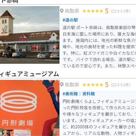
れる場合は、道の駅に隣接する無料駐
5
鳥取県
ーリングの休憩場所としても最適で、
（口コミ1件）
な公園や温泉施設などもあります。
#道の駅
道の駅 ポート赤碕は、鳥取県東部の
日本海に面した場所にあり、雄大な海
ます。 施設内には、地元の新鮮な魚介類や農産物を販売する市
場や、地元の食材を使った料理を提供
す。特に、紅ズワイガニや白イカなどの新鮮
です。 バイクで訪れる場合、道の駅には広い駐車場が完備され
ているので安心です。また、休憩スペ
リングの途中に立ち寄るのに最適な場
ィギュアミュージアム
には、海岸線沿いを走る scenic な
5
鳥取県
ouring を楽しむのもおすすめです。 道の駅 ポート赤碕は、鳥取
（口コミ1件）
県の東部を観光する際の拠点としても
#美術館｜資料館
は、鳥取砂丘や浦富海岸など、観光ス
円形劇場くらよしフィギュアミュージ
った円形校舎を改修して作られたユニ
や様々なフィギュアを展示しており、
います。大手フィギュアメーカーの協
ど、約2000体のフィギュアを展示さ
ュアから、リアルな動物、人物フィギ