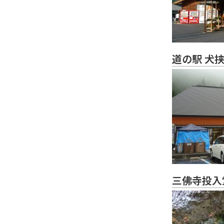
道の駅 犬
三佛寺投入