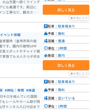
。大山方面へ続くワインデ
グにも最適です。周辺に
詳しく見る
イン工房など、観光スポッ
れた際には、ぜひ道の駅
お気に入り
駐車：
駐車場あり
）
予算：
無料
#イベント体験
混雑：
普通
皇家園林（皇帝所有の庭
園です。園内の建物は中
滞在：
1時間
写真スポットやチャイナ服
施設：
屋内
で家族でも大人から子供ま
詳しく見る
お気に入り
駐車：
駐車場あり
予算：
無料
原
#神社｜寺院
#林道
20キロを結んでいた国鉄
混雑：
空いている
でもレールやホーム跡が残
滞在：
1時間
山守トンネル入口付近まで