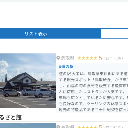
リスト表示
栄
5
鳥取県
（口コミ1件）
#道の駅
道の駅 大栄は、鳥取県東伯郡にある
する観光スポット「鳥取砂丘」から車
し、山陰の旬の食材を販売する産直市
んに使用したレストランが人気です。 バイクで訪れる際は、駐
車場も広々としているため安心です。
も良好なので、ツーリングの休憩スポ
地元の特産品である二十世紀梨を使っ
スは、道の駅 大栄の名物として人気があります。
るさと館
る「ふれあい会館」では、地元の伝統
5
鳥取県
売も行なっており、鳥取県の文化に触
（口コミ1件）