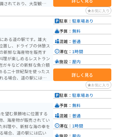
詳しく見る
17:00（夏季は18:00ま
お気に入り
形劇場くらよしフィギュア
駐車：
駐車場あり
ーやアニメファンにとって
人にとっても魅力的なスポ
予算：
無料
として、地域の文化遺産を
町にある道の駅です。雄大
混雑：
普通
の価値を生み出していま
位置し、ドライブの休憩ス
滞在：
1時間
料理が楽しめるレストラン
施設：
屋内
岩ガキなどの新鮮な魚介類
ある二十世紀梨を使ったス
詳しく見る
す。日本海沿いの道路は景
お気に入り
道の駅 琴の浦を起点に、
駐車：
駐車場あり
めです。例えば、車で約1
結びの神様として知られて
予算：
無料
山を望む景勝地に位置する
混雑：
普通
物、海産物が販売されてい
滞在：
1時間
た料理や、新鮮な海の幸を
施設：
屋内