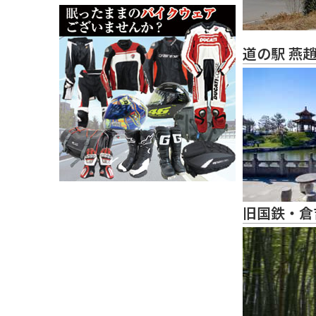
道の駅 燕
旧国鉄・倉