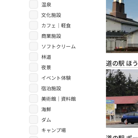
温泉
文化施設
カフェ｜軽食
商業施設
ソフトクリーム
林道
道の駅 ほ
夜景
イベント体験
宿泊施設
美術館｜資料館
海鮮
ダム
キャンプ場
道の駅 ポ