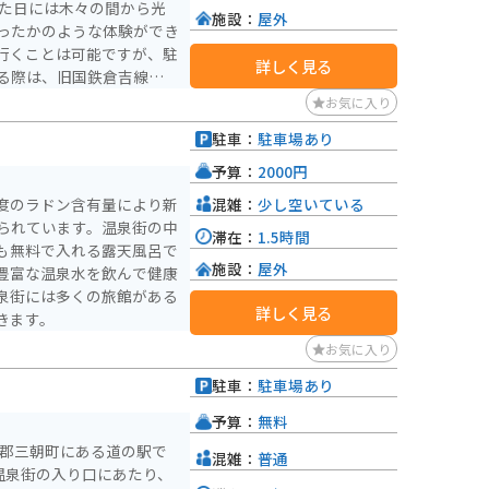
施設：
屋外
ったかのような体験ができ
行くことは可能ですが、駐
詳しく見る
る際は、旧国鉄倉吉線跡観
ことになります。
お気に入り
駐車：
駐車場あり
予算：
2000円
混雑：
少し空いている
度のラドン含有量により新
られています。温泉街の中
滞在：
1.5時間
も無料で入れる露天風呂で
施設：
屋外
豊富な温泉水を飲んで健康
泉街には多くの旅館がある
詳しく見る
きます。
お気に入り
駐車：
駐車場あり
予算：
無料
伯郡三朝町にある道の駅で
混雑：
普通
温泉街の入り口にあたり、