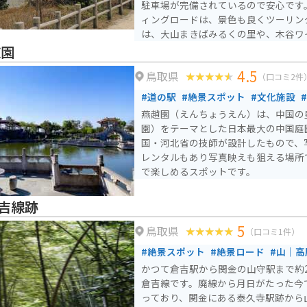
駐車場が完備されているので安心です
ィングロードは、景色も良くツーリン
は、大山まきばみるくの里や、木谷ワ
トも充実しています。鳥取県西部を訪
趙園
はわい に立ち寄ってみてください。
4.5
鳥取県
（口コミ2件
#道の駅
#絶景スポット
#文化施設
燕趙園（えんちょうえん）は、中国の
園）をテーマとした日本最大の中国庭
国・河北省の技師が設計したもので、
レンタルもあり写真映えも狙える場所
で楽しめるスポットです。
吉線跡
5
鳥取県
（口コミ1件）
#絶景スポット
#絶景ロード
#山｜高
かつて倉吉駅から関金の山守駅まで約
倉吉線です。廃線から月日がたった今
っており、関金にある泰久寺駅跡から