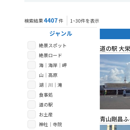
4407
検索結果
件
1~30件を表示
ジャンル
絶景スポット
道の駅 大
絶景ロード
海｜海岸｜岬
山｜高原
湖｜川｜滝
食事処
道の駅
お土産
青山剛昌ふ
神社｜寺院