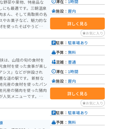
滞在：
1時間
しにも最適です。三朝温泉
施設：
屋内
肉まん、そして鳥取県の名
スやお菓子など、魅力的な
詳しく見る
材を使ったそばやうどん、
お気に入り
ツーリング途中の休憩場所
駐車：
駐車場あり
近くにあるので、温泉を楽
徳山三佛寺投入堂や、河原
予算：
無料
ています。
犬挟は、山陰の旬の食材を
混雑：
普通
元食材を使った食事が楽し
滞在：
1時間
アシス」などが併設され
道の駅です。 新鮮な
施設：
屋内
地元産の食材を使ったパン
地元産の猪肉を使った猪肉
詳しく見る
が人気メニューです。ま
風呂やサウナ、岩盤浴など
お気に入り
癒やすことができます。
駐車：
駐車場あり
とした駐車場が完備されて
沿岸を走る気持ちの良いル
予算：
無料
原
ロードなど、バイクツーリ