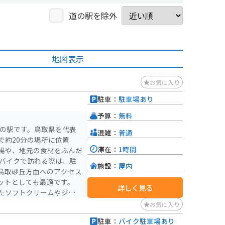
道の駅を除外
地図表示
お気に入り
駐車：
駐車場あり
予算：
無料
道の駅です。鳥取県を代表
混雑：
普通
で約20分の場所に位置
滞在：
1時間
場や、地元の食材をふんだ
施設：
屋内
鳥取砂丘方面へのアクセス
ットとしても最適です。
詳しく見る
たソフトクリームやジュー
 また、隣接す
お気に入り
工芸品や民芸品の展示、販
駐車：
バイク駐車場あり
れることもできます。