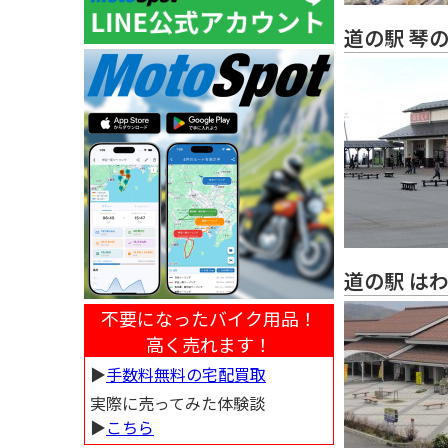
道の駅 琴
道の駅 は
不要になったバイク用品！
高く売れます！
▶︎
手数料無料の宅配買取
実際に売ってみた体験談
▶︎
こちら