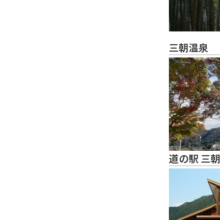
三朝温泉
道の駅 三