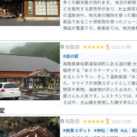
多くの観光客が訪れます。 地元の新鮮な野菜や果物、特産品な
どを販売する直売所があり、お土産探
の温泉卵や、地元産の猪肉を使った猪
産品である二十世紀梨を使ったジュー
商品が豊富です。食事処では、地元食
ラーメンなどが楽しめます。 バイクで訪れる場合は、道の駅に
挟
隣接する無料駐車場に駐車できます。
5
鳥取県
としても最適です。三朝温泉街もすぐ
（口コミ1件）
しむのも良いでしょう。周辺には、三
#道の駅
露天風呂など、観光スポットも点在し
鳥取県東伯郡湯梨浜町にある道の駅 
販売する「あぐりマーケット」や、地
めるレストラン、そして温泉施設「ゆ
た、ドライブの休憩スポットとして最適な
野菜や果物、海産物が手に入るほか、
屋さんも人気です。レストランでは、
そばや、大山鶏を使用した親子丼など
た、温泉施設「ゆアシス」には、露天
堂
があり、ドライブの疲れをゆっくりと
5
鳥取県
バイクで訪れる場合、道の駅には広々
（口コミ1件）
いるので安心です。鳥取県は、日本海
#絶景スポット
#神社｜寺院
#山｜高
ートや、山間部を走るワインディング