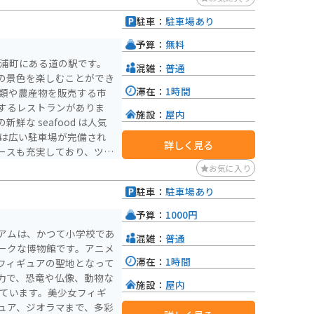
車場に駐車できます。 ツ
駐車：
駐車場あり
道の駅周辺には、自然豊か
予算：
無料
琴浦町にある道の駅です。
混雑：
普通
の景色を楽しむことができ
滞在：
1時間
するレストランがありま
施設：
屋内
な seafood は人気
詳しく見る
ースも充実しており、ツー
所と言えるでしょう。周辺
お気に入り
ルートも多いので、バイクで t
駐車：
駐車場あり
最適な場所です。周辺に
予算：
1000円
ポットも多数あります。
アムは、かつて小学校であ
混雑：
普通
ークな博物館です。アニメ
滞在：
1時間
フィギュアの聖地となって
力で、恐竜や仏像、動物な
施設：
屋内
れています。美少女フィギ
ュア、ジオラマまで、多彩