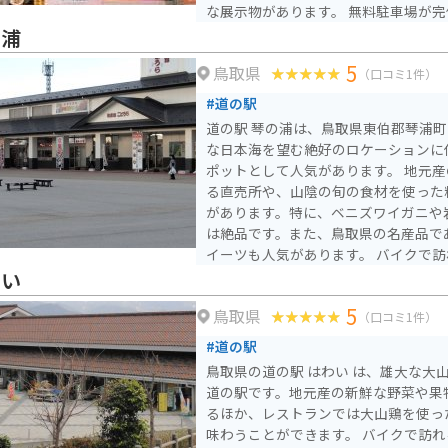
な展示物があります。 無料駐車場が完備されており、大型観光
バスでも利用可能です。営業時間は9:00～
の浦
で）で、無休で運営されています。円
5
鳥取県
ミュージアムは、フィギュアコレクタ
（口コミ1件）
はもちろん、建築や歴史に興味がある
#道の駅
ットです。旧学校校舎を利用した施設
道の駅 琴の浦は、鳥取県東伯郡琴浦
活用しながら、新たな観光資源として
な日本海を望む絶好のロケーションに
す。
ポットとして人気があります。 地元産の新鮮な海産物を販売す
る直売所や、山陰の旬の食材を使った
があります。特に、ベニズワイガニや
は絶品です。また、鳥取県の名産品で
イーツも人気があります。 バイクで訪れる場合、道の駅には広
い駐車場が完備されているので安心で
わい
色が良く、ツーリングにも最適です。
5
鳥取県
周辺の観光スポットを巡るのもおすす
（口コミ1件）
0分の距離にある「浦安神社」は、縁
#道の駅
おり、多くの参拝客が訪れます。
鳥取県の道の駅 はわい は、雄大な大
道の駅です。地元産の新鮮な野菜や果
るほか、レストランでは大山鶏を使っ
味わうことができます。 バイクで訪れる場合、道の駅には広い