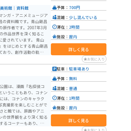
予算：
700円
#美術館｜資料館
マンガ・アニメミュージア
混雑：
少し混んでいる
昌の資料館です。青山剛昌
滞在：
2時間
原作者です。2007年3月
昌の作品世界を深く知るこ
施設：
屋内
されています。 青山
』をはじめとする青山剛昌
詳しく見る
ており、創作活動の軌跡を
々開催されており。いつ行
お気に入り
販売されており、 名探偵
駐車：
駐車場あり
設は道の駅大
。営業時間は9:30から1
予算：
無料
ます。入館料は大人700
条公園は、漫画『名探偵コ
混雑：
普通
ということもあり、コナン
滞在：
1時間
写真撮影を楽しむことがで
施設：
屋内
るさと館では、原画やアニ
ンの世界観をより深く知る
詳しく見る
が人気です。 バイクで訪
お気に入り