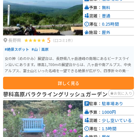
予算：
無料
混雑：
普通
滞在：
0.25時間
施設：
屋外
5
長野県
（口コミ1件）
#絶景スポット
#山｜高原
女の神（めのかみ）展望台は、長野県八ヶ岳連峰の南端にあるビーナスライ
ン沿いにあります。標高1,700mの展望台からは、八ヶ岳や南アルプス、中央
アルプス、富士山といった名峰を一望できる絶景が広がり、四季折々の美し
い景観が楽しめる人気の観光スポットです。特に秋には紅葉が美しく、冬に
詳しく見る
は雪景色が広がります。 展望台には駐車場が完備されており、アクセスも良
好です。周辺にはハイキングコースも整備されており、自然散策や撮影を楽
蓼科高原バラクライングリッシュガーデン
お気に入り
しむことができます。また、近くには蓼科高原や白樺湖といった観光地もあ
り、ドライブやツーリングの途中で立ち寄るのにも最適な場所です。トイレ
駐車：
駐車場あり
や自動販売機はないので、単純に展望台だけとなります。
予算：
1000円
混雑：
少し空いている
滞在：
1.5時間
施設：
屋外