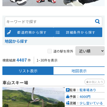
都道府県から探す
詳細条件から探す
地図から探す
道の駅を除外
4407
検索結果
件
1~30件を表示
リスト表示
地図表示
車山スキー場
お気に入り
駐車：
駐車場あり
予算：
4000円
混雑：
少し空いている