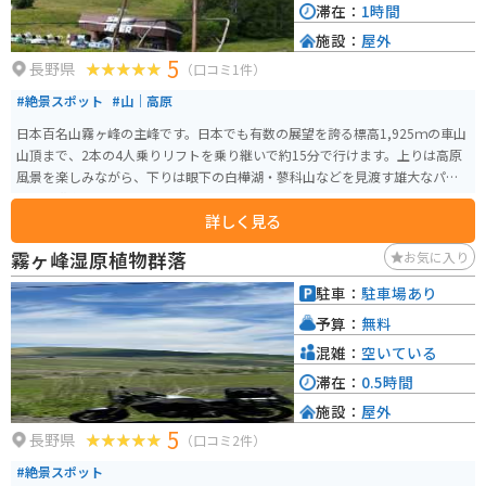
滞在：
1時間
施設：
屋外
5
長野県
（口コミ1件）
#絶景スポット
#山｜高原
日本百名山霧ヶ峰の主峰です。日本でも有数の展望を誇る標高1,925ｍの車山
山頂まで、2本の4人乗りリフトを乗り継いで約15分で行けます。上りは高原
風景を楽しみながら、下りは眼下の白樺湖・蓼科山などを見渡す雄大なパノ
ラマを満喫できます。
詳しく見る
霧ヶ峰湿原植物群落
お気に入り
駐車：
駐車場あり
予算：
無料
混雑：
空いている
滞在：
0.5時間
施設：
屋外
5
長野県
（口コミ2件）
#絶景スポット