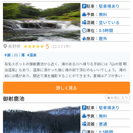
駐車：
駐車場あり
予算：
無料
混雑：
空いている
滞在：
0.5時間
施設：
屋外
5
長野県
（口コミ1件）
#湖｜川｜滝
#温泉
有名スポットの御射鹿池から近く、滝のある川へ降りる手前には『山の宿 明
治温泉』もあり、温泉に浸かった後に滝の前で涼むのもいいでしょう。 滝の
前には橋があり、間近で滝を撮影することができます。夏場はアブが多いの
でご注意ください。
詳しく見る
御射鹿池
お気に入り
駐車：
駐車場あり
予算：
無料
混雑：
普通
滞在：
0.5時間