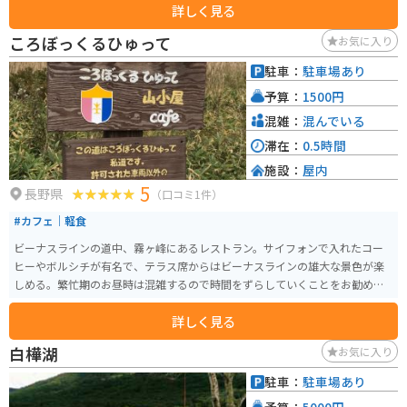
詳しく見る
中央アルプスを望む絶景ツーリングロードとして全国的に知られています。
晴天時の眺望はもちろん、雨の翌日に見られる雲海も圧巻。夏にはニッコウ
ころぼっくるひゅって
お気に入り
キスゲが咲き誇り、春の草花や秋の紅葉、冬のスキーと、四季を通して楽し
めるエリアです。 売店ではソフトクリームやじゃがバター、五平餅など地元
駐車：
駐車場あり
グルメを味わえ、広い駐車場も完備。ただし大型連休には満車になるほどの
予算：
1500円
人気スポットです。
混雑：
混んでいる
滞在：
0.5時間
施設：
屋内
5
長野県
（口コミ1件）
#カフェ｜軽食
ビーナスラインの道中、霧ヶ峰にあるレストラン。サイフォンで入れたコー
ヒーやボルシチが有名で、テラス席からはビーナスラインの雄大な景色が楽
しめる。繁忙期のお昼時は混雑するので時間をずらしていくことをお勧めす
る。
詳しく見る
白樺湖
お気に入り
駐車：
駐車場あり
予算：
5000円