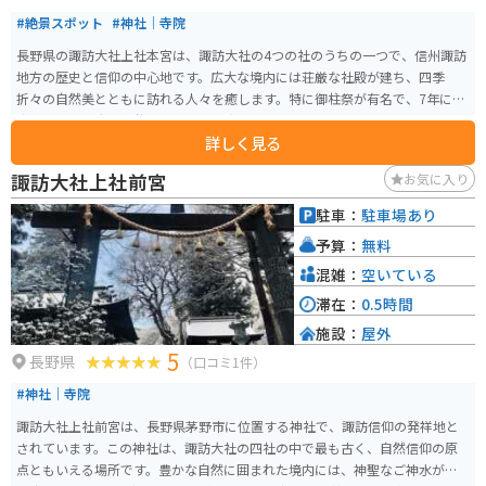
#絶景スポット
#神社｜寺院
長野県の諏訪大社上社本宮は、諏訪大社の4つの社のうちの一つで、信州諏訪
地方の歴史と信仰の中心地です。広大な境内には荘厳な社殿が建ち、四季
折々の自然美とともに訪れる人々を癒します。特に御柱祭が有名で、7年に一
度行われる巨大な御柱が境内に立つ光景は圧巻です。 バイクでのアクセスも
詳しく見る
良く、中央自動車道諏訪ICから約10分の距離にあります。境内の駐車場や近
隣にバイク駐輪場も整備されているため、ツーリング途中の休憩スポットと
諏訪大社上社前宮
お気に入り
しても最適です。歴史ある神社の静寂と自然を楽しみながら、心身をリフレ
ッシュする旅におすすめです。
駐車：
駐車場あり
予算：
無料
混雑：
空いている
滞在：
0.5時間
施設：
屋外
5
長野県
（口コミ1件）
#神社｜寺院
諏訪大社上社前宮は、長野県茅野市に位置する神社で、諏訪信仰の発祥地と
されています。この神社は、諏訪大社の四社の中で最も古く、自然信仰の原
点ともいえる場所です。豊かな自然に囲まれた境内には、神聖なご神水が湧