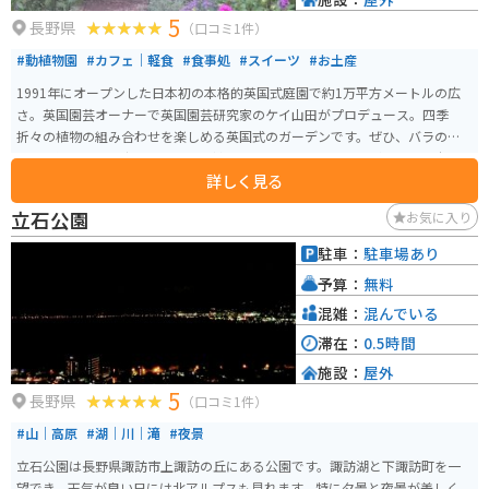
5
長野県
（口コミ1件）
#動植物園
#カフェ｜軽食
#食事処
#スイーツ
#お土産
1991年にオープンした日本初の本格的英国式庭園で約1万平方メートルの広
さ。英国園芸オーナーで英国園芸研究家のケイ山田がプロデュース。四季
折々の植物の組み合わせを楽しめる英国式のガーデンです。ぜひ、バラのシ
ーズン以外にもお出かけ下さい。植物の葉と葉の組み合わせが奏でる、本物
詳しく見る
のイングリッシュガーデンでの楽しみ方がおわかりになるかと思います。 小
鳥のさえずりに耳を傾け、花々の香りを感じながら葉影からこぼれ落ちる光
立石公園
お気に入り
の中をゆっくりと歩きましょう。癒しと安らぎの空間がここ蓼科高原にあり
ます。本格的な英国庭園は週ごとに表情を変え、5,000種類をこえる植物コレ
駐車：
駐車場あり
クションは一年を通じて様々な魅力でお楽しみいただけます。
予算：
無料
混雑：
混んでいる
滞在：
0.5時間
施設：
屋外
5
長野県
（口コミ1件）
#山｜高原
#湖｜川｜滝
#夜景
立石公園は長野県諏訪市上諏訪の丘にある公園です。諏訪湖と下諏訪町を一
望でき、天気が良い日には北アルプスも見れます。特に夕景と夜景が美しく、