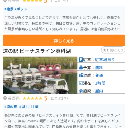
5
長野県
（口コミ1件）
#絶景スポット
牛や馬が近くで見ることができます。空気も景色もとても美しく、夏季でも
涼しい地域です。特に夏の朝は、朝日と牧場、馬、牛のコラボレーションし
た風景が素晴らしい場所として知られています。 周辺には宿泊施設もあり、
避暑地として最適です。バイクツーリングで訪れて、のどかな風景とともに牛
詳しく見る
や馬と触れ合ってみるのもいいでしょう。
道の駅 ビーナスライン蓼科湖
お気に入り
駐車：
駐車場あり
予算：
無料
混雑：
普通
滞在：
1時間
施設：
屋内
5
長野県
（口コミ2件）
#道の駅
#湖｜川｜滝
長野県にある道の駅「ビーナスライン蓼科湖」です。蓼科湖はビーナスライ
ン沿い、標高1250ｍの場所にある人造湖です。釣りやボートを楽しんだり、
白樺や落葉松に囲まれていて、四季折々の景観を楽しむ事もできます。 ツー