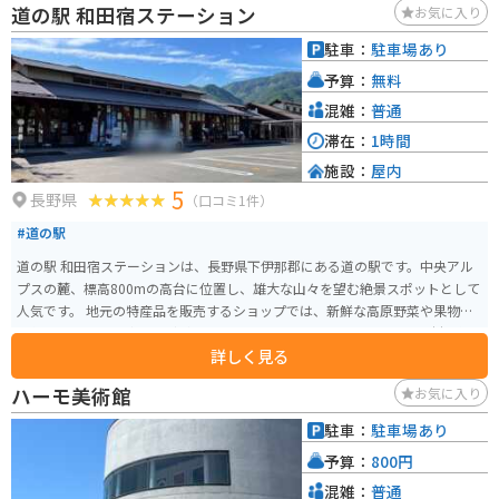
道の駅 和田宿ステーション
お気に入り
トとしておすすめです。高島城周辺の温泉も観光の疲れを癒すのに便利です。
駐車：
駐車場あり
予算：
無料
混雑：
普通
滞在：
1時間
施設：
屋内
5
長野県
（口コミ1件）
#道の駅
道の駅 和田宿ステーションは、長野県下伊那郡にある道の駅です。中央アル
プスの麓、標高800mの高台に位置し、雄大な山々を望む絶景スポットとして
人気です。 地元の特産品を販売するショップでは、新鮮な高原野菜や果物、
手作りのジャムや漬物などが並びます。レストランでは、地元産の食材を使
詳しく見る
った郷土料理や、信州そばなどが楽しめます。バイクラックも設置されてい
るので、ツーリングの休憩にも最適です。 和田宿ステーションから少し足を
ハーモ美術館
お気に入り
延ばせば、南アルプスを源流とする清流、遠山川での渓流釣りや、豊かな自
然の中でのハイキングなども楽しめます。周辺には温泉地も多く、旅の疲れ
駐車：
駐車場あり
を癒やすこともできます。
予算：
800円
混雑：
普通