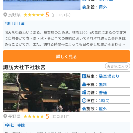
施設：
屋外
5
長野県
（口コミ1件）
#湖｜川｜滝
湯みち街道沿いにある、農業用のため池。標高1500mの高原にあるので非常
に自然豊かで春・夏・秋・冬と全ての季節においてそれぞれ違った景色を眺
めることができ、また、訪れる時間帯によっても日の差し加減から変わる景
色を感じ取れる場所です。
詳しく見る
諏訪大社下社秋宮
お気に入り
駐車：
駐車場あり
予算：
無料
混雑：
普通
滞在：
1時間
施設：
屋外
5
長野県
（口コミ1件）
#神社｜寺院