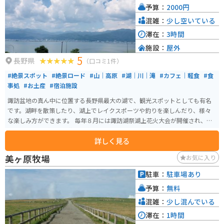
予算：
2000円
混雑：
少し空いている
滞在：
3時間
施設：
屋外
5
長野県
（口コミ1件）
#絶景スポット
#絶景ロード
#山｜高原
#湖｜川｜滝
#カフェ｜軽食
#食
事処
#お土産
#宿泊施設
諏訪盆地の真ん中に位置する長野県最大の湖で、観光スポットとしても有名
です。湖畔を散策したり、湖上でレイクスポーツや釣りを楽しんだり、様々
な楽しみ方ができます。 毎年８月には諏訪湖祭湖上花火大会が開催され、湖
上から打ち上げられる花火を楽しむこともできます。高速道路の諏訪湖サー
詳しく見る
ビスエリアからも湖を一望することができます。ぜひ、バイクツーリングで
訪れて、美しい諏訪湖を楽しんでみてください。
美ヶ原牧場
お気に入り
駐車：
駐車場あり
予算：
無料
混雑：
少し混んでいる
滞在：
1時間