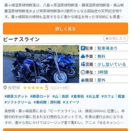
霧ヶ峰湿原植物群落は、八島ヶ原湿原植物群落・踊場湿原植物群落・車山樹
叢湿原植物群落および草原植物群落の3箇所からなる国指定の天然記念物で
す。霧ヶ峰固有の植物も生育するなど豊かな植生を持った学術的にも貴重な
湿原です。 ビーナスラインから少し外れた位置にあり、あまり混んでいませ
詳しく見る
ん。写真撮影の際に人や車などの映り込みをそこまで気にかけなくてもよい
のでオススメです。
ビーナスライン
お気に入り
駐車：
駐車場あり
予算：
無料
混雑：
少し空いている
滞在：
3時間
施設：
屋外
5
長野県
（口コミ9件）
#絶景スポット
#絶景ロード
#山｜高原
#食事処
#お土産
#カフェ｜軽食
#ソフトクリーム
#美術館｜資料館
#スイーツ
長野県・霧ヶ峰高原にある「ビーナスライン」は、標高1660mに位置し、年
間の約半分が霧に包まれる幻想的なスポットです。冬季は通行止めになりま
すが、春から秋にかけてはツーリング客で賑わい、アニメ『ゆるキャン△』
の舞台としても人気があります。 ビーナスライン沿いにあり、八ヶ岳や北・