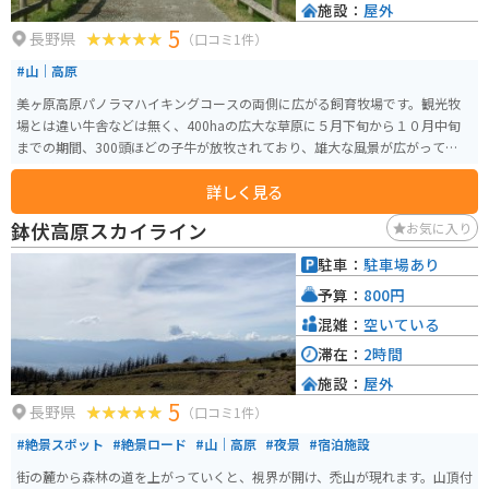
施設：
屋外
5
長野県
（口コミ1件）
#山｜高原
美ヶ原高原パノラマハイキングコースの両側に広がる飼育牧場です。観光牧
場とは違い牛舎などは無く、400haの広大な草原に５月下旬から１０月中旬
までの期間、300頭ほどの子牛が放牧されており、雄大な風景が広がっていま
す。ビーナスラインからアクセスできます。
詳しく見る
鉢伏高原スカイライン
お気に入り
駐車：
駐車場あり
予算：
800円
混雑：
空いている
滞在：
2時間
施設：
屋外
5
長野県
（口コミ1件）
#絶景スポット
#絶景ロード
#山｜高原
#夜景
#宿泊施設
街の麓から森林の道を上がっていくと、視界が開け、禿山が現れます。山頂付