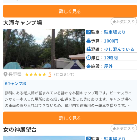
リングの途中で体を動かすために無料の彫刻公園を歩くのも良いですし、個
詳しく見る
性的な彫刻を探すのも楽しいです。蓼科湖周辺は観光スポットも多く、近く
にお店も沢山ありますので、食後にゆっくり過ごす場所としてもぴったりで
大滝キャンプ場
お気に入り
す。
駐車：
駐車場あり
予算：
1000円
混雑：
少し混んでいる
滞在：
12時間
施設：
屋外
5
長野県
（口コミ1件）
#キャンプ場
蓼科にある老夫婦が営まれている静かな林間キャンプ場です。ビーナスライ
ンから一本入った場所にある細い山道を登った先にあります。キャンプ場へ
の車両の乗り入れはできないため、敷地内で運搬用の一輪車を借ります。ゴ
ザの貸し出しがあるため、荷物置き場や靴を脱いでまったりするなどとても
詳しく見る
助かります。リピーターの方が多いという噂通り、管理人のご夫婦の雰囲気
がとても良く、また夜も静かなため蓼科の自然を満喫できます。
女の神展望台
お気に入り
駐車：
駐車場あり