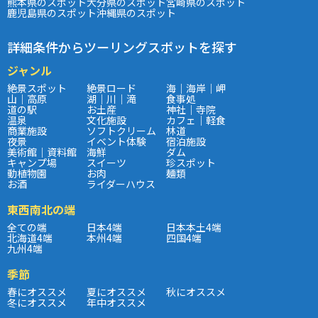
熊本県のスポット
大分県のスポット
宮崎県のスポット
鹿児島県のスポット
沖縄県のスポット
詳細条件からツーリングスポットを探す
ジャンル
絶景スポット
絶景ロード
海｜海岸｜岬
山｜高原
湖｜川｜滝
食事処
道の駅
お土産
神社｜寺院
温泉
文化施設
カフェ｜軽食
商業施設
ソフトクリーム
林道
夜景
イベント体験
宿泊施設
美術館｜資料館
海鮮
ダム
キャンプ場
スイーツ
珍スポット
動植物園
お肉
麺類
お酒
ライダーハウス
東西南北の端
全ての端
日本4端
日本本土4端
北海道4端
本州4端
四国4端
九州4端
季節
春にオススメ
夏にオススメ
秋にオススメ
冬にオススメ
年中オススメ