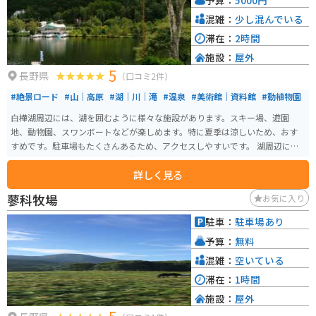
混雑：
少し混んでいる
滞在：
2時間
施設：
屋外
5
長野県
（口コミ2件）
#絶景ロード
#山｜高原
#湖｜川｜滝
#温泉
#美術館｜資料館
#動植物園
白樺湖周辺には、湖を囲むように様々な施設があります。スキー場、遊園
地、動物園、スワンボートなどが楽しめます。特に夏季は涼しいため、おす
すめです。駐車場もたくさんあるため、アクセスしやすいです。 湖周辺には
ホテルもあり、宿泊しながらの旅行にも最適です。バイクでのツーリングの
詳しく見る
際には、ぜひ立ち寄って、白樺湖周辺の素晴らしい景色とアクティビティを
楽しんでください。
蓼科牧場
お気に入り
駐車：
駐車場あり
予算：
無料
混雑：
空いている
滞在：
1時間
施設：
屋外