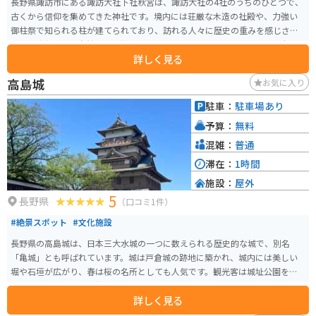
長野県諏訪市にある諏訪大社下社秋宮は、諏訪大社の4社のうちのひとつで、
古くから信仰を集めてきた神社です。境内には荘厳な木造の社殿や、力強い
御柱祭で知られる柱が建てられており、訪れる人々に歴史の重みを感じさせ
ます。秋宮周辺は自然豊かで散策にも最適です。 バイクでのアクセスも便利
詳しく見る
で、近隣には駐車場も完備。四季折々の風景を楽しみながらのツーリングに
もぴったりです。また、秋宮近辺には信州名物のそば屋や温泉施設もあり、
高島城
お気に入り
観光の合間にグルメやリラックスも楽しめます。ぜひ歴史と自然が調和する
諏訪大社下社秋宮を訪れてください。
駐車：
駐車場あり
予算：
無料
混雑：
普通
滞在：
1時間
施設：
屋外
5
長野県
（口コミ1件）
#絶景スポット
#文化施設
長野県の高島城は、日本三大水城の一つに数えられる歴史的な城で、別名
「亀城」とも呼ばれています。城は戸倉城の跡地に築かれ、城内には美しい
堀や石垣が広がり、春は桜の名所としても人気です。観光客は城址公園を散
策しながら、歴史博物館で城の歴史を学べます。 バイクで訪れる場合、周辺
詳しく見る
には駐車スペースが整っているため安心です。また、周辺は信州の自然豊か
な環境で、ツーリングにも最適。季節ごとの自然美と歴史を楽しめるスポッ