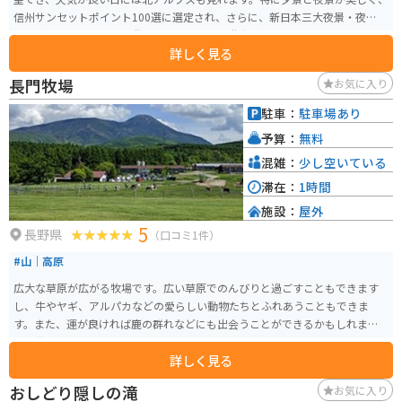
信州サンセットポイント100選に選定され、さらに、新日本三大夜景・夜景百
選にも選ばれています。遊具のあるエリアと遊歩道もあります。
詳しく見る
長門牧場
お気に入り
駐車：
駐車場あり
予算：
無料
混雑：
少し空いている
滞在：
1時間
施設：
屋外
5
長野県
（口コミ1件）
#山｜高原
広大な草原が広がる牧場です。広い草原でのんびりと過ごすこともできます
し、牛やヤギ、アルパカなどの愛らしい動物たちとふれあうこともできま
す。また、運が良ければ鹿の群れなどにも出会うことができるかもしれませ
ん。牧場では、絶品のソフトクリームも販売されており、濃厚でミルキーな
詳しく見る
味わいが好評です。
おしどり隠しの滝
お気に入り