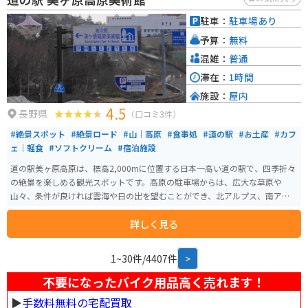
駐車：
駐車場あり
予算：
無料
混雑：
普通
滞在：
1時間
施設：
屋内
4.5
長野県
（口コミ3件）
#絶景スポット
#絶景ロード
#山｜高原
#食事処
#道の駅
#お土産
#カフ
ェ｜軽食
#ソフトクリーム
#宿泊施設
道の駅美ヶ原高原は、標高2,000mに位置する日本一高い道の駅で、四季折々
の絶景を楽しめる観光スポットです。高原の駐車場からは、広大な草原や
山々、条件が良ければ雲海や日の出を望むことができ、北アルプス、南アル
プス、浅間山、富士山まで360度のパノラマが広がります。夏には放牧の牛や
詳しく見る
可憐な花々が風に揺れる穏やかな風景を楽しめ、避暑地としても人気です。
美ヶ原高原美術館に隣接し、展望レストランや広い売店、展望テラスもあ
り、景色を眺めながらゆったり過ごせます。アクセスは岡谷市の長野道岡谷IC
1~30件/4407件
>
から国道142号・ビーナスライン経由で約1時間。バイクでも通行可能です
が、街灯のない山道が長く続き、冬季は通行止めとなるため注意が必要です。
不要になったバイク用品高く売れます！
▶︎
手数料無料の宅配買取