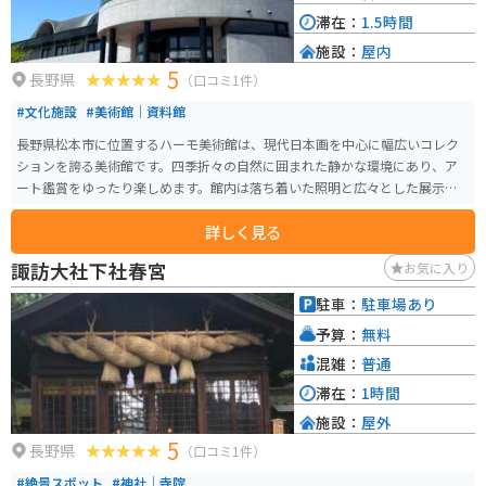
滞在：
1.5時間
施設：
屋内
5
長野県
（口コミ1件）
#文化施設
#美術館｜資料館
長野県松本市に位置するハーモ美術館は、現代日本画を中心に幅広いコレク
ションを誇る美術館です。四季折々の自然に囲まれた静かな環境にあり、ア
ート鑑賞をゆったり楽しめます。館内は落ち着いた照明と広々とした展示ス
ペースで、作品とじっくり向き合うことができます。 バイクで訪れる場合、
詳しく見る
美術館周辺には駐輪スペースがあり安心して停められます。また、松本市は
風光明媚なツーリングコースが多く、観光と合わせて自然の中を走るのもお
諏訪大社下社春宮
お気に入り
すすめです。おしゃれなカフェも近隣に点在し、美術鑑賞後の休憩にもぴっ
たりです。
駐車：
駐車場あり
予算：
無料
混雑：
普通
滞在：
1時間
施設：
屋外
5
長野県
（口コミ1件）
#絶景スポット
#神社｜寺院