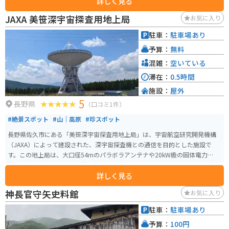
詳しく見る
のすぐ近くには白駒の池や苔むした原生林があり、軽いハイキングも楽しめ
ます。バイクで訪れる場合は、標高が高く夏でも冷えるため防寒対策が必
JAXA 美笹深宇宙探査用地上局
お気に入り
要。急カーブの多い山道ですが、走りごたえがあり景色も抜群です。冬期は
通行止めとなるため、訪問はおおむね5月から11月頃がおすすめです。
駐車：
駐車場あり
予算：
無料
混雑：
空いている
滞在：
0.5時間
施設：
屋外
5
長野県
（口コミ1件）
#絶景スポット
#山｜高原
#珍スポット
長野県佐久市にある「美笹深宇宙探査用地上局」は、宇宙航空研究開発機構
（JAXA）によって建設された、深宇宙探査機との通信を目的とした施設で
す。この地上局は、大口径54mのパラボラアンテナや20kW級の固体電力増幅
装置（SSPA）、2つの受信機を含む最先端のシステムで構成されており、大
詳しく見る
容量のデータ受信や深宇宙探査機の高精度追尾が可能です。 美笹深宇宙探査
用地上局自体では通常見学を受け付けておらず、公開施設はありません。し
神長官守矢史料館
お気に入り
かし、期間限定で一般公開されることがあるので、気になる方は公式サイト
を確認してください。同じくJAXAが運営する臼田宇宙空間観測所には見学施
駐車：
駐車場あり
設がありますので、宇宙に関心のある方はそちらを訪れることをオススメし
予算：
100円
ます。 また、冬季（11月下旬から6月上旬）は蓼科スカイラインが通行止め