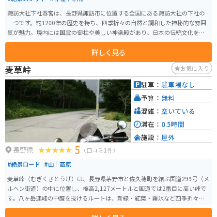
諏訪大社下社春宮は、長野県諏訪市に位置する全国にある諏訪大社の下社の
一つです。約1200年の歴史を持ち、四季折々の自然と調和した神秘的な雰囲
気が魅力。境内には国宝の御柱や美しい神楽殿があり、日本の伝統文化を感
じられます。 春宮周辺はバイクでのアクセスも良好で、周囲の自然道はツー
詳しく見る
リングに最適。駐車場も完備されており、ツーリング途中の休憩スポットと
してもおすすめ。イベント時は混雑が予想されるため、平日や早朝の訪問が
麦草峠
お気に入り
快適です。近隣には温泉地も点在しているので、1日観光を満喫できます。
駐車：
駐車場なし
予算：
無料
混雑：
空いている
滞在：
0.5時間
施設：
屋外
5
長野県
（口コミ1件）
#絶景ロード
#山｜高原
麦草峠（むぎくさとうげ）は、長野県茅野市と佐久穂町を結ぶ国道299号（メ
ルヘン街道）の中に位置し、標高2,127メートルと国道では2番目に高い峠で
す。八ヶ岳連峰の中腹を抜けるルートは、新緑・紅葉・霧氷など四季折々の
絶景が楽しめ、自然散策やドライブ、ツーリングに人気のスポットです。 峠