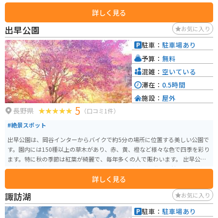
き出ています。 見どころは、素朴で趣のある社殿や、神聖な雰囲気を感じる
詳しく見る
ことができる石段です。現代的な観光要素が少ないため、静かで落ち着いた
参拝を楽しむことができます。また、神社周辺には他の観光スポットやグル
出早公園
お気に入り
メも豊富で、一日中楽しむことができます。 季節ごとの祭事やイベントも見
逃せません。特に、年に一度の御柱祭は大変有名で、多くの観光客が訪れま
駐車：
駐車場あり
す。自然の中で歴史と伝統を感じることができる諏訪大社上社前宮は、長野
予算：
無料
県を訪れる際にぜひ立ち寄りたいスポットです。
混雑：
空いている
滞在：
0.5時間
施設：
屋外
5
長野県
（口コミ1件）
#絶景スポット
出早公園は、岡谷インターからバイクで約5分の場所に位置する美しい公園で
す。園内には150種以上の草木があり、赤、黄、橙など様々な色で四季を彩り
ます。特に秋の季節は紅葉が綺麗で、毎年多くの人で賑わいます。 出早公園
は出早雄小萩神社の眼下に位置しており、この神社の社叢は天然記念物に指
詳しく見る
定されています。公園と神社がとてもマッチしていて、一人でものんびりと楽
しむことができます。
諏訪湖
お気に入り
駐車：
駐車場あり