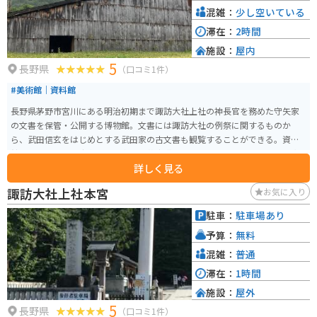
となるため、この期間に訪れる際は佐久市役所にて道路通行許可の申請と許
混雑：
少し空いている
可を得る必要があります。宇宙探査の最前線を垣間見ることができる貴重な
滞在：
2時間
機会ですので、興味のある方はぜひ訪れてみてください。
施設：
屋内
5
長野県
（口コミ1件）
#美術館｜資料館
長野県茅野市宮川にある明治初期まで諏訪大社上社の神長官を務めた守矢家
の文書を保管・公開する博物館。文書には諏訪大社の例祭に関するものか
ら、武田信玄をはじめとする武田家の古文書も観覧することができる。資料
館の建物は茅野市出身の建築家、「藤森照信」により設計されていおり、奇
詳しく見る
抜なデザインの建物が周辺にも幾つか存在している。館内を案内してくれる
係の方が、非常に詳しく丁寧な説明をしてくれる。
諏訪大社上社本宮
お気に入り
駐車：
駐車場あり
予算：
無料
混雑：
普通
滞在：
1時間
施設：
屋外
5
長野県
（口コミ1件）