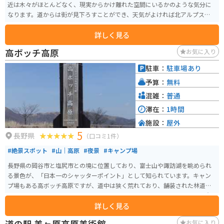
近は木々がほとんどなく、現実からかけ離れた空間にいるかのような気分に
なります。道からは街が見下ろすことができ、天気がよければ北アルプスなど
が一望できます。
詳しく見る
高ボッチ高原
お気に入り
駐車：
駐車場あり
予算：
無料
混雑：
普通
滞在：
1時間
施設：
屋外
5
長野県
（口コミ1件）
#絶景スポット
#山｜高原
#夜景
#キャンプ場
長野県の岡谷市と塩尻市との境に位置しており、富士山や諏訪湖を眺められ
る景色が、「日本一のシャッターポイント」として知られています。キャン
プ場もある高ボッチ高原ですが、道中は狭く荒れており、舗装された林道の
ような雰囲気があります。 12月から4月まで冬季通行止めになるため、注意
詳しく見る
が必要です。高ボッチ高原での景色は、一生の思い出になること間違いなし
です。
道の駅 美ヶ原高原美術館
お気に入り