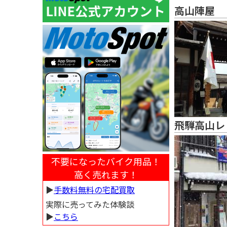
高山陣屋
飛騨高山レ
不要になったバイク用品！
高く売れます！
▶︎
手数料無料の宅配買取
実際に売ってみた体験談
▶︎
こちら