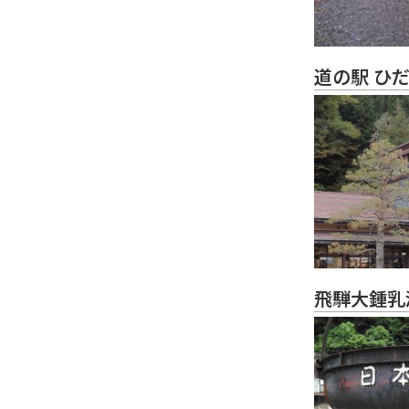
道の駅 ひ
飛騨大鍾乳