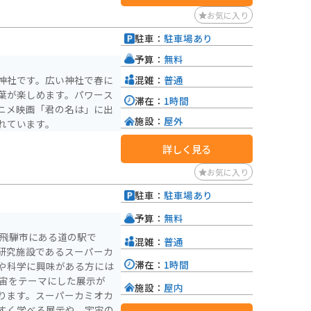
お気に入り
駐車：
駐車場あり
予算：
無料
混雑：
普通
神社です。広い神社で春に
葉が楽しめます。パワース
滞在：
1時間
ニメ映画「君の名は」に出
施設：
屋外
れています。
詳しく見る
お気に入り
駐車：
駐車場あり
予算：
無料
県飛騨市にある道の駅で
混雑：
普通
研究施設であるスーパーカ
滞在：
1時間
や科学に興味がある方には
施設：
屋内
ります。スーパーカミオカ
すく学べる展示や、宇宙の