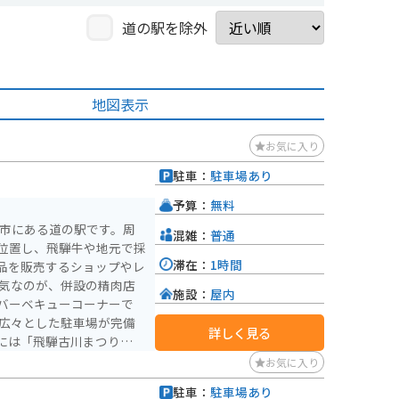
道の駅を除外
地図表示
お気に入り
駐車：
駐車場あり
予算：
無料
騨市にある道の駅です。周
混雑：
普通
位置し、飛騨牛や地元で採
滞在：
1時間
品を販売するショップやレ
施設：
屋内
バーベキューコーナーで
詳しく見る
には「飛騨古川まつり会
観光スポットも点在してお
お気に入り
飛騨古
駐車：
駐車場あり
ポットです。