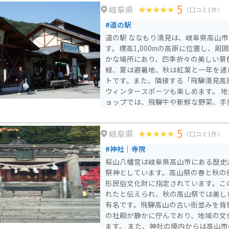
5
岐阜県
（口コミ1件）
#道の駅
道の駅 ななもり清見は、岐阜県高山
す。標高1,000mの高原に位置し、
かな場所にあり、四季折々の美しい景色が
緑、夏は避暑地、秋は紅葉と一年を通
トです。また、隣接する「飛騨清見高
ウィンタースポーツも楽しめます。 地元の特産品を販売するシ
ョップでは、飛騨牛や新鮮な野菜、手
レストランでは、地元の食材を使った
す。 バイクで訪れる際は、駐車場も広く、休憩場所としても最
5
岐阜県
適です。ただし、山岳地帯のため、天
（口コミ1件）
す。防寒対策や雨具の準備を忘れずにお出
#神社｜寺院
には、温泉施設やキャンプ場などもあ
桜山八幡宮は岐阜県高山市にある歴史
です。
祭神としています。高山祭の春と秋の
形民俗文化財に指定されています。こ
れたと伝えられ、秋の高山祭では美し
有名です。飛騨高山の古い街並みを背
の社殿が静かに佇んでおり、地域の文
ます。 また、神社の境内からは高山市の景色を一望でき、四季