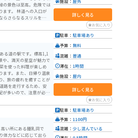
施設：
屋外
緑の景色は至高。危険では
道への入口が
詳しく見る
ならさらなるスリルを楽し
て一人では行かないように
お気に入り
駐車：
駐車場あり
予算：
無料
ある道の駅です。標高1,1
混雑：
普通
絶景や、満天の星空が魅力で
滞在：
1時間
ります。また、日帰り温泉
施設：
屋内
り、旅の疲れを癒すことが
詳しく見る
配が多いので、注意が必要
、服装には気を配りましょ
お気に入り
駐車：
駐車場あり
紅葉シーズンには、多くの
村は、自然を満喫したい方
予算：
1100円
混雑：
少し混んでいる
も高い所にある鍾乳洞で
あり体力などに応じて出ら
滞在：
0.5時間