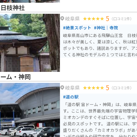
 日枝神社
5
岐阜県
（口コミ1件）
#絶景スポット
#神社｜寺院
岐阜県高山市にある飛騨山王宮 日枝
は木々が美しく、夏は涼しく、秋は紅
ポットでもあり、諸説ありますが、ア
てくる神社のモデルの１つではと言わ
ドーム・神岡
5
岐阜県
（口コミ1件）
#道の駅
「道の駅 宙ドーム・神岡」は、岐阜
す。ここは、世界最先端の宇宙物理学
ミオカンデのすぐそばに位置し、宇宙
必見のスポットです。 道の駅には、宇宙をテーマにした展示が
盛りだくさんの「カミオカラボ」があ
ンデの仕組みや研究内容を、分かりや