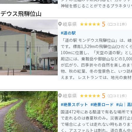
神秘を感じることができるプラネタリ
供も楽しめます。 また、地元の特産品を販売するショップや、
ンデウス飛騨位山
飛騨牛などのグルメを楽しめるレスト
5
岐阜県
訪れる場合は、道の駅の駐車場にバイ
（口コミ1件）
で安心です。 周辺には、温泉施設やキャンプ場などもあり、宿
#道の駅
泊してゆっくりと過ごすこともできま
「道の駅 モンデウス飛騨位山」は、
喫したいライダーにもおすすめです。
です。標高1,529mの飛騨位山(ひだく
100mに位置し、「天空の道の駅」と
周辺には、乗鞍岳や御嶽山などの3,0
が広がり、四季折々の自然を楽しめま
物、秋の紅葉、冬の雪景色と、いつ訪
えます。 レストランでは、地元の食材を使った料理が楽しめ、
お土産コーナーでは、飛騨高山ならで
す。また、日帰り温泉施設「ひだ流葉
5
岐阜県
ており、旅の疲れを癒すことができます。 バイクで訪
（口コミ1件）
合、駐車場は広く、景色を眺めながら
#絶景スポット
#絶景ロード
#山｜高
ます。ただし、山道はカーブや勾配が
国道472号にある酷道で有名な場所で
必要です。 周辺には、飛騨位山山頂への登山道や、乗鞍スカイ
で走れるのは春夏秋のみ。災害通行止
ラインなどの観光スポットもあります
で場合によっては走れない時もあります。 ガードレー
など、地元の特産品もおすすめです。
く、アスファルトは割れ、道の真ん中