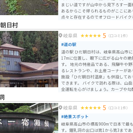
まじい道ですが山中から見下ろす一面
あるからこそ得られるものがここにあります。 林
点々と存在するのでオフロードバイク
めるでしょう。電波が来ないので決し
だ朝日村
してください。
5
岐阜県
（口コミ1件）
#道の駅
道の駅 ひだ朝日村は、岐阜県高山市に
17mに位置し、眼下に広がる山々の
す。 地元の特産品である、飛騨牛や野菜を使った料理が楽しめ
るレストランや、お土産コーナーがあ
施設「ひだ朝日村温泉」も併設してお
できます。 バイクで訪れる際は、山岳道路を走行するため、安
全運転を心がけましょう。カーブや勾
です。また、気温の変化が激しいので
洞
う。 周辺には、雄大な自然が広がっており、登山やハイキング
5
岐阜県
を楽しむことができます。また、秋の
（口コミ1件）
観光客が訪れます。道の駅 ひだ朝日
#絶景スポット
におすすめのスポットです。
岐阜県高山市の標高900mで日本で最
す。鍾乳洞の出口は第1から第3まで