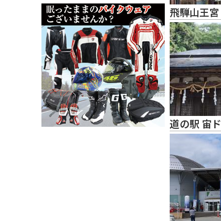
飛騨山王宮
道の駅 宙