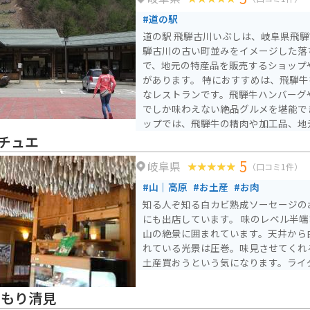
#道の駅
道の駅 飛騨古川いぶしは、岐阜県飛
騨古川の古い町並みをイメージした落
で、地元の特産品を販売するショップ
があります。 特におすすめは、飛騨牛を使ったメニューが豊富
なレストランです。飛騨牛ハンバーグ
でしか味わえない絶品グルメを堪能で
ップでは、飛騨牛の精肉や加工品、地
芸品など、お土産に最適な商品が数多く
チュエ
イクで訪れる場合、道の駅には広々と
5
岐阜県
るので安心です。飛騨古川の古い町並
（口コミ1件）
にも最適な場所です。道の駅を拠点に
#山｜高原
#お土産
#お肉
ってみるのも良いでしょう。
知る人ぞ知る白カビ熟成ソーセージの
にも出店しています。 味のレベル半
山の絶景に囲まれています。天井から
れている光景は圧巻。味見させてくれ
土産買おうという気になります。ライ
なもり清見