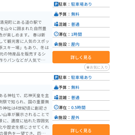
駐車：
駐車場あり
予算：
無料
市清見町にある道の駅で
混雑：
普通
周囲を山々に囲まれた自然豊
滞在：
1時間
楽しめます。 春は新
して観光客に人気のスポッ
施設：
屋内
原スキー場」もあり、冬は
詳しく見る
作りパンなどが人気です。
料理を味わうことができま
お気に入り
駐車：
駐車場あり
候の変化に注意が必要で
かけください。 周辺
予算：
無料
り、観光拠点としても便利
ある神社で、応神天皇を主
混雑：
普通
例祭で知られ、国の重要無
滞在：
0.5時間
の神社は4世紀頃に創祀さ
い山車が展示されることで
施設：
屋外
景に、適度に枯れた雰囲気
化や歴史を感じさせてくれ
詳しく見る