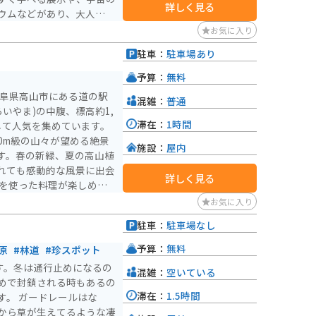
詳しく見る
ウムなどがあり、大人も子
お気に入り
ランもあります。バイクで
駐車：
駐車場あり
ク専用のスペースがあるの
予算：
無料
す。自然豊かな岐阜県を満
岐阜県高山市にある道の駅
混雑：
普通
らいやま)の中腹、標高約1,
滞在：
1時間
して人気を集めています。
00m級の山々が望める絶景
施設：
屋内
す。春の新緑、夏の高山植
れても感動的な風景に出会
詳しく見る
はのお土産が購入できま
お気に入り
温泉 おうりゃ」も併設し
駐車：
駐車場なし
れる場
休憩できるスペースもあり
予算：
無料
原
#林道
#珍スポット
多いので、運転には注意が
す。冬は通行止めになるの
混雑：
空いている
めで封鎖される時もあるの
。また、飛騨牛や朴葉味噌
滞在：
1.5時間
ルはな
から草が生えてるような凄