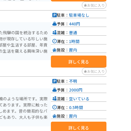
毎年10月9、10日に開催
お気に入り
と共に高山祭として国の重
駐車：
駐車場なし
、見応え十分。境内に高山
が交代で展示されているの
予算：
440円
す。
混雑：
普通
た飛騨の国を統治するため
物が現存している珍しい施
滞在：
1時間
部屋や生活する部屋、年貢
施設：
屋内
の生活を窺える興味深い施
詳しく見る
お気に入り
駐車：
不明
予算：
2000円
混雑：
空いている
館のような場所です。実際
てあります。実際に触った
滞在：
0.5時間
しめます。昔の簡易的なパ
施設：
屋内
どもあり、大人も子供も楽
詳しく見る