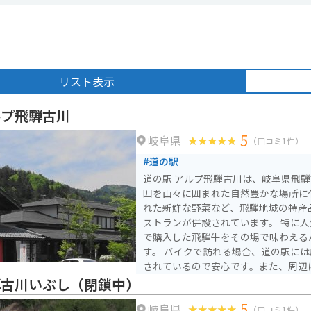
リスト表示
ルプ飛騨古川
5
岐阜県
（口コミ1件）
#道の駅
道の駅 アルプ飛騨古川は、岐阜県飛
囲を山々に囲まれた自然豊かな場所に
れた新鮮な野菜など、飛騨地域の特産
ストランが併設されています。 特に人気なのが、併設の精肉店
で購入した飛騨牛をその場で味わえる
す。 バイクで訪れる場合、道の駅には広々とした駐車場が完備
されているので安心です。また、周辺
館」や「瀬戸川と白壁土蔵街」など、
騨古川いぶし（閉鎖中）
り、ツーリングの拠点としても最適です。 道の駅 アルプ
5
岐阜県
川は、飛騨地方の魅力を満喫できるス
（口コミ1件）