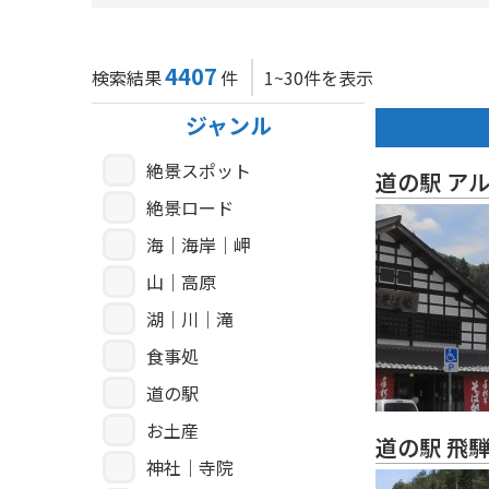
4407
検索結果
件
1~30件を表示
ジャンル
絶景スポット
道の駅 ア
絶景ロード
海｜海岸｜岬
山｜高原
湖｜川｜滝
食事処
道の駅
お土産
道の駅 飛
神社｜寺院