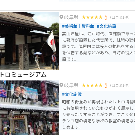
折々の自然美を楽しむことができます。
される秋の例祭は春の日枝神社の例祭
5
岐阜県
要無形文化財に指定されているほどで
（口コミ1件）
祭屋台会館があり例祭で練り歩く屋台
#美術館｜資料館
#文化施設
で、例祭以外のシーズンでも楽しめま
高山陣屋は、江戸時代、直轄領であっ
に幕府が設置した代官所で、往時の建
設です。陣屋内には役人の執務をする
を保管する蔵などがあり、当時の役人
設です。
トロミュージアム
5
岐阜県
（口コミ1件）
#文化施設
昭和の街並みが再現されたレトロ博物
に昔使用されていたものが多く展示し
り乗ったりすることができ、すごく楽
チンコ店の模造や学校の教室の模造な
しめます。