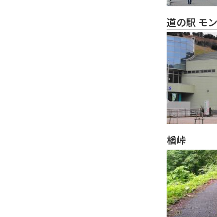
道の駅 モ
楢峠