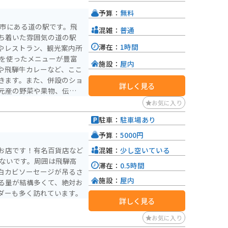
予算：
無料
騨市にある道の駅です。飛
混雑：
普通
ち着いた雰囲気の道の駅
滞在：
1時間
やレストラン、観光案内所
施設：
屋内
や飛騨牛カレーなど、ここ
きます。また、併設のショ
詳しく見る
元産の野菜や果物、伝統工
販売されています。 バ
お気に入り
した駐車場が完備されてい
駐車：
駐車場あり
みは、バイクで散策するの
、周辺の観光スポットを巡
予算：
5000円
混雑：
少し空いている
お店です！有名百貨店など
端ないです。周囲は飛騨高
滞在：
0.5時間
白カビソーセージが吊るさ
施設：
屋内
る量が結構多くて、絶対お
ダーも多く訪れています。
詳しく見る
お気に入り