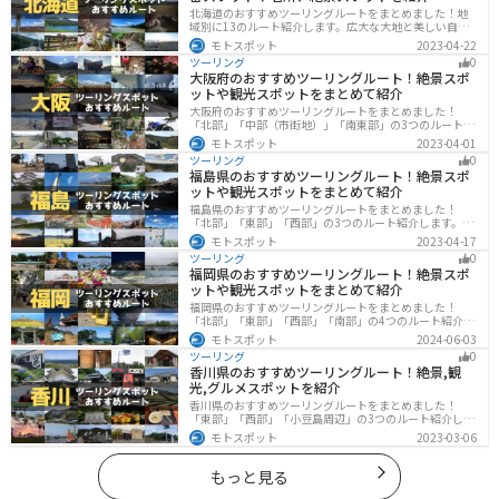
北海道のおすすめツーリングルートをまとめました！地
域別に13のルート紹介します。広大な大地と美しい自然
が広がり、四季折々の魅力を楽しめる観光スポットが数
モトスポット
2023-04-22
多くあります。バイクで北海道にツーリングに行く際は
ツーリング
0
参考にしてください。
大阪府のおすすめツーリングルート！絶景スポ
ットや観光スポットをまとめて紹介
大阪府のおすすめツーリングルートをまとめました！
「北部」「中部（市街地）」「南東部」の3つのルート紹
介します。歴史と近代が融合した魅力的なエリアで様々
モトスポット
2023-04-01
な楽しみ方ができます。バイクで大阪府にツーリングに
ツーリング
0
行く際は参考にしてください。
福島県のおすすめツーリングルート！絶景スポ
ットや観光スポットをまとめて紹介
福島県のおすすめツーリングルートをまとめました！
「北部」「東部」「西部」の3つのルート紹介します。内
陸部には山々が連なり、海岸線は太平洋に面してるので
モトスポット
2023-04-17
観光スポットが多数あります。バイクで福島県にツーリ
ツーリング
0
ングに行く際は参考にしてください。
福岡県のおすすめツーリングルート！絶景スポ
ットや観光スポットをまとめて紹介
福岡県のおすすめツーリングルートをまとめました！
「北部」「東部」「西部」「南部」の4つのルート紹介し
ます。豊かな自然から歴史ある名所、グルメまで多彩な
モトスポット
2024-06-03
魅力が詰まっており、様々な楽しみ方ができます。バイ
ツーリング
0
クで福岡県にツーリングに行く際は参考にしてくださ
香川県のおすすめツーリングルート！絶景,観
い。
光,グルメスポットを紹介
香川県のおすすめツーリングルートをまとめました！
「東部」「西部」「小豆島周辺」の3つのルート紹介しま
す。自然豊かな山から海、絶品グルメを満喫するツーリ
モトスポット
2023-03-06
ングができます。バイクで香川県にツーリングに行く際
は参考にしてください。
もっと見る