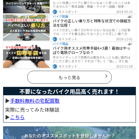
もっと快適にバイクに乗りたいなぁ〜と思ったことはあ
りませんか？車体装備・積載・ライダー装備・駐車・メ
ンテ・トラブル対応の6ジャンルで、バイクをもっと快適
モトスポット
2024-05-25
にするオススメ便利グッズを紹介します！
バイク知識
1
バイクの正しい乗り方と特殊な状況での操縦方
法を伝授！
バイクの正しい乗り方がわからない方は必見！この記事
では、バイクを乗る前にやるべきことや正しい乗り方、
トラブルと対処法を解説しています。実は、車と気をつ
モトスポット
2024-12-01
ける部分はかなり異なるので注意が必要です。この記事
バイク用品
1
を読めば、安全で快適なバイクライフを送れます。
バイク用オススメ防寒手袋6+3選！最強はやっ
ぱり電熱グローブなの？
冬のライディングで防寒の必要性がもっとも高い箇所は
どこだと思いますか？ それは「手」と「指」。手と指が
冷えてしまうと、防寒ジャケットをいくら着込んでも寒
モトスポット
2023-11-18
さから逃れることはできません。そんな防寒の要となる
オススメ防寒手袋を紹介します。
もっと見る
不要になったバイク用品高く売れます！
▶︎
手数料無料の宅配買取
実際に売ってみた体験談
▶︎
こちら
あなたのオススメスポットを登録しませんか？