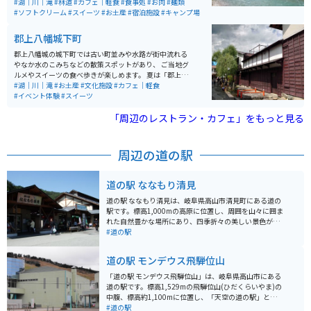
活動する焼岳、雪解け水を運び青く流れる梓川がとても
#湖｜川｜滝
#林道
#カフェ｜軽食
#食事処
#お肉
#麺類
美しい。環境保護のためマイカー規制されており、マイ
#ソフトクリーム
#スイーツ
#お土産
#宿泊施設
#キャンプ場
カーやバイクからシャトルバスに乗り換える必要があ
る。
郡上八幡城下町
郡上八幡城の城下町では古い町並みや水路が街中流れる
やなか水のこみちなどの散策スポットがあり、 ご当地グ
ルメやスイーツの食べ歩きが楽しめます。 夏は「郡上お
どり」で有名な盆踊りの徹夜踊りが行われます。また、
#湖｜川｜滝
#お土産
#文化施設
#カフェ｜軽食
食品サンプル体験なども楽しめます。 近くを流れる「吉
#イベント体験
#スイーツ
田川」は、南北に流れる長良川と合流する清流で、城下
町・郡上八幡の発展を支えてきました。かつては天然の
「周辺のレストラン・カフェ」をもっと見る
堀として機能し、取水された島谷用水は防火や生活用水
として利用されるなど、独自の水文化を育んでいます。
宮ヶ瀬橋からはアユやアマゴ、サツキマスなどの川魚を
周辺の道の駅
観察でき、夏には郡上おどりとともに、釣りや川遊びを
楽しむ人々で賑わいます。新橋から川へ飛び込む名物ジ
ャンプも有名で、地元の人々と観光客に親しまれる清流
道の駅 ななもり清見
の象徴です。
道の駅 ななもり清見は、岐阜県高山市清見町にある道の
駅です。標高1,000mの高原に位置し、周囲を山々に囲ま
れた自然豊かな場所にあり、四季折々の美しい景色が楽
しめます。 春は新緑、夏は避暑地、秋は紅葉と一年を通
#道の駅
して観光客に人気のスポットです。また、隣接する「飛
騨清見高原スキー場」もあり、冬はウィンタースポーツ
道の駅 モンデウス飛騨位山
も楽しめます。 地元の特産品を販売するショップでは、
飛騨牛や新鮮な野菜、手作りパンなどが人気です。レス
「道の駅 モンデウス飛騨位山」は、岐阜県高山市にある
トランでは、地元の食材を使った料理を味わうことがで
道の駅です。標高1,529mの飛騨位山(ひだくらいやま)の
きます。 バイクで訪れる際は、駐車場も広く、休憩場所
中腹、標高約1,100mに位置し、「天空の道の駅」とし
としても最適です。ただし、山岳地帯のため、天候の変
て人気を集めています。 周辺には、乗鞍岳や御嶽山など
#道の駅