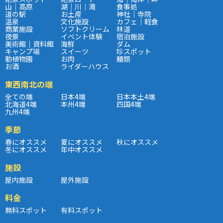
山｜高原
湖｜川｜滝
食事処
道の駅
お土産
神社｜寺院
温泉
文化施設
カフェ｜軽食
商業施設
ソフトクリーム
林道
夜景
イベント体験
宿泊施設
美術館｜資料館
海鮮
ダム
キャンプ場
スイーツ
珍スポット
動植物園
お肉
麺類
お酒
ライダーハウス
東西南北の端
全ての端
日本4端
日本本土4端
北海道4端
本州4端
四国4端
九州4端
季節
春にオススメ
夏にオススメ
秋にオススメ
冬にオススメ
年中オススメ
施設
屋内施設
屋外施設
料金
無料スポット
有料スポット