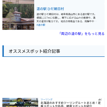
化に注意が必要です。防寒対策や雨具の準備を忘れずに
の3,000m級の山々が望める絶景が広がり、四季折々の
お出かけください。 周辺には、温泉施設やキャンプ場な
自然を楽しめます。春の新緑、夏の高山植物、秋の紅
道の駅 ひだ朝日村
どもあり、観光拠点としても便利です。
葉、冬の雪景色と、いつ訪れても感動的な風景に出会え
ます。 レストランでは、地元の食材を使った料理が楽し
道の駅 ひだ朝日村は、岐阜県高山市にある道の駅です。
め、お土産コーナーでは、飛騨高山ならではのお土産が
標高1,117mに位置し、眼下に広がる山々の絶景や、満
購入できます。また、日帰り温泉施設「ひだ流葉温泉 お
天の星空が魅力です。 地元の特産品である、飛騨牛や野
うりゃ」も併設しており、旅の疲れを癒すことができま
菜を使った料理が楽しめるレストランや、お土産コーナ
#道の駅
す。 バイクで訪れる場合、駐車場は広く、景色を眺めな
ーがあります。また、日帰り温泉施設「ひだ朝日村温
がら休憩できるスペースもあります。ただし、山道はカ
泉」も併設しており、旅の疲れを癒すことができます。
「周辺の道の駅」をもっと見る
ーブや勾配が多いので、運転には注意が必要です。 周辺
バイクで訪れる際は、山岳道路を走行するため、安全運
には、飛騨位山山頂への登山道や、乗鞍スカイラインな
転を心がけましょう。カーブや勾配が多いので、注意が
どの観光スポットもあります。また、飛騨牛や朴葉味噌
必要です。また、気温の変化が激しいので、服装には気
など、地元の特産品もおすすめです。
を配りましょう。 周辺には、雄大な自然が広がってお
オススメスポット紹介記事
り、登山やハイキングを楽しむことができます。また、
秋の紅葉シーズンには、多くの観光客が訪れます。道の
駅 ひだ朝日村は、自然を満喫したい方におすすめのスポ
ットです。
ツーリング
1
北海道のおすすめツーリングルートまとめ！定
番スポットや名所、絶景スポットを紹介