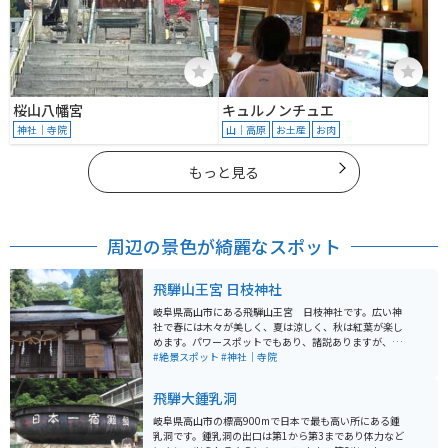
桜山八幡宮
キュルノンチュエ
神社｜寺院
山｜高原
お土産
お肉
もっと見る
周辺の景色が綺麗なスポット
飛騨山王宮 日枝神社
岐阜県高山市にある飛騨山王宮 日枝神社です。広い神
社で春には木々が美しく、夏は涼しく、秋は紅葉が楽し
めます。パワースポットでもあり、諸説ありますが、ア
ニメ映画「君の名は」に出てくる神社のモデルの１つで
#絶景スポット
#神社｜寺院
はと言われています。
飛騨大鍾乳洞
岐阜県高山市の標高900mで日本で最も高い所にある鍾
乳洞です。鍾乳洞の出口は第1から第3まであり体力など