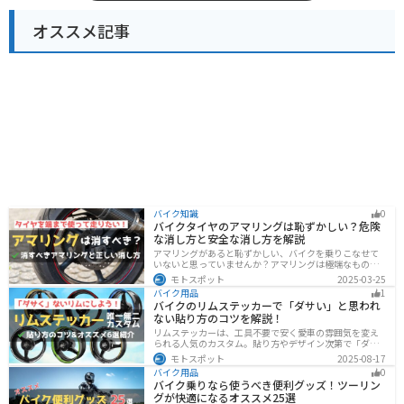
オススメ記事
バイク知識
0
バイクタイヤのアマリングは恥ずかしい？危険
な消し方と安全な消し方を解説
アマリングがあると恥ずかしい、バイクを乗りこなせて
いないと思っていませんか？アマリングは極端なもので
なければ全く問題ありません。しかし、気になるという
モトスポット
2025-03-25
方がいるのも事実です。この記事では消した方がいいア
バイク用品
1
マリングや消し方を解説します。
バイクのリムステッカーで「ダサい」と思われ
ない貼り方のコツを解説！
リムステッカーは、工具不要で安く愛車の雰囲気を変え
られる人気のカスタム。貼り方やデザイン次第で「ダサ
い」仕上がりになることも。本記事では失敗例や選び
モトスポット
2025-08-17
方、きれいに貼るコツからおすすめ商品まで詳しく紹
バイク用品
0
介。初心者でも安心して足回りをカッコよくドレスアッ
バイク乗りなら使うべき便利グッズ！ツーリン
プできます。
グが快適になるオススメ25選