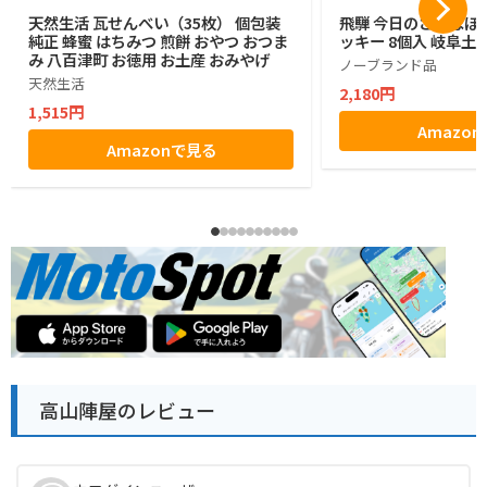
天然生活 瓦せんべい（35枚） 個包装
飛騨 今日のさるぼぼ
純正 蜂蜜 はちみつ 煎餅 おやつ おつま
ッキー 8個入 岐阜土産
み 八百津町 お徳用 お土産 おみやげ
ノーブランド品
天然生活
2,180円
1,515円
Amazo
Amazonで見る
高山陣屋のレビュー