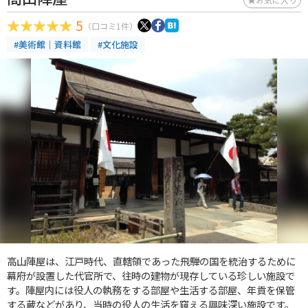
5
（口コミ1件）
#美術館｜資料館
#文化施設
高山陣屋は、江戸時代、直轄領であった飛騨の国を統治するために
幕府が設置した代官所で、往時の建物が現存している珍しい施設で
す。陣屋内には役人の執務をする部屋や生活する部屋、年貢を保管
する蔵などがあり、当時の役人の生活を窺える興味深い施設です。