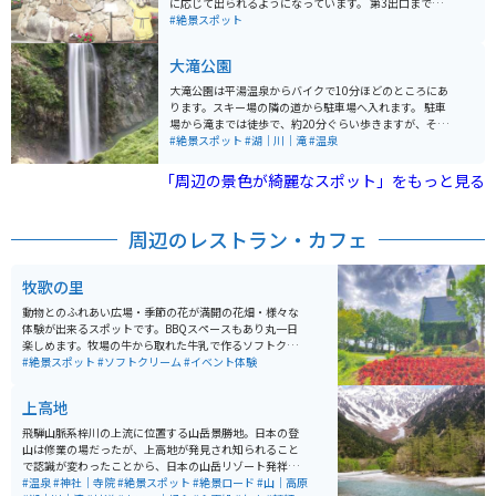
に応じて出られるようになっています。 第3出口までは
約30分かかります。洞窟内はライトアップされていて幻
#絶景スポット
想的でとてもきれいです。
大滝公園
大滝公園は平湯温泉からバイクで10分ほどのところにあ
ります。スキー場の隣の道から駐車場へ入れます。 駐車
場から滝までは徒歩で、約20分ぐらい歩きますが、そこ
まで苦にならないと思います。 滝は落差64メートル。雪
#絶景スポット
#湖｜川｜滝
#温泉
が多いので、夏、秋の紅葉の季節は最高です。
「周辺の景色が綺麗なスポット」をもっと見る
周辺のレストラン・カフェ
牧歌の里
動物とのふれあい広場・季節の花が満開の花畑・様々な
体験が出来るスポットです。BBQスペースもあり丸一日
楽しめます。牧場の牛から取れた牛乳で作るソフトクリ
ームは絶品なので、ぜひ一度食べてみてほしいです。
#絶景スポット
#ソフトクリーム
#イベント体験
上高地
飛騨山脈系梓川の上流に位置する山岳景勝地。日本の登
山は修業の場だったが、上高地が発見され知られること
で認識が変わったことから、日本の山岳リゾート発祥の
地と言われる。夏でも山頂に雪を頂く穂高山脈、今なお
#温泉
#神社｜寺院
#絶景スポット
#絶景ロード
#山｜高原