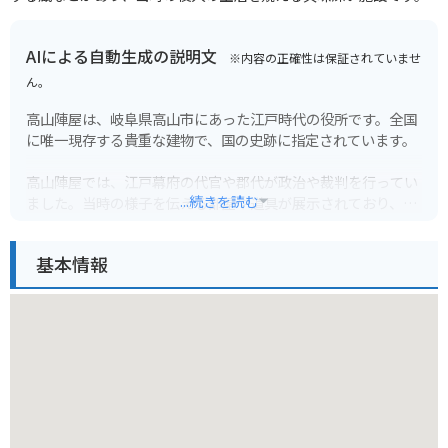
AIによる自動生成の説明文
※内容の正確性は保証されていませ
ん。
高山陣屋は、岐阜県高山市にあった江戸時代の役所です。全国
に唯一現存する貴重な建物で、国の史跡に指定されています。
高山陣屋では、江戸幕府の代官や郡代が政治や裁判を行ってい
...続きを読む
ました。当時の様子を伝える部屋や道具が展示されており、歴
史を感じることができます。
基本情報
高山陣屋周辺は、古い町並みが残る観光スポットです。古い街
並みを散策したり、食べ歩きを楽しんだりできます。バイクで
行く場合は、周辺に駐車場がいくつかあるので、事前に調べて
おくことをおすすめします。