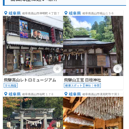
岐阜県
岐阜県
岐阜県高山市神明町４丁目７
岐阜県高山市城山１５６
飛騨高山レトロミュージアム
飛騨山王宮 日枝神社
文化施設
絶景スポット
神社｜寺院
岐阜県
岐阜県
岐阜県高山市桜町１７８
岐阜県高山市清見町牧ケ洞３１
５４