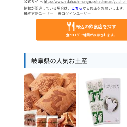
公式サイト:
http://www.hidahachimangu.jp/hachiman/yuisho.
情報が間違っている場合は、
こちら
から修正をお願いします。
最終更新ユーザー：
未ログインユーザー
周辺の飲食店を探す
食べログで地図が表示されます。
岐阜県の人気お土産