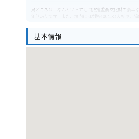
見どころは、なんといっても国指定重要文化財の豪華
価値ありです。また、境内には樹齢400年の大杉や、
バイクで行く場合は、桜山八幡宮の無料駐車場がある
基本情報
周辺には古い町並みが残る上三之町などもあり、観光