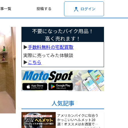
記事一覧
投稿する
ログイン
不要になったバイク用品！
高く売れます！
▶︎
手数料無料の宅配買取
実際に売ってみた体験談
▶︎
こちら
人気記事
アメリカンバイクに似合う
かっこいいヘルメット20
選！オススメはお洒落でワ
モトスポット