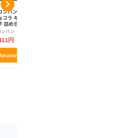
ロンバン 金しゃち
栗きんとん 水まんじ
飛騨銘菓 
ョコラ ギフト お
ゅう 8個入り お中元
語(大)(22枚
子 詰め合わせ 個
ギフト 和菓子 栗 お
阜 下呂温泉
装 土産 お菓子 ス
菓子
ロンバン
ヒダカラ商店
あずさ屋
ーツ 銘店 ラング
411円
2,130円
2,150円
シャ 21枚入り
Amazonで見る
Amazonで見る
Amazo