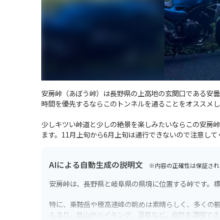
安房峠（あぼう峠）は長野県の上高地の玄関口である安曇
時間を優先するならこのトンネルを通ることをオススメし
少しキツい峠道と少しの絶景を楽しみたいならこの安房峠は
ます。11月上旬から6月上旬は通行できないので注意して
AIによる自動生成の説明文
※内容の正確性は保証され
安房峠は、長野県と岐阜県の県境に位置する峠です。標
特に、乗鞍岳や穂高連峰の眺めは素晴らしく、多くの
もあり、登山やハイキング、温泉など、自然を満喫でき