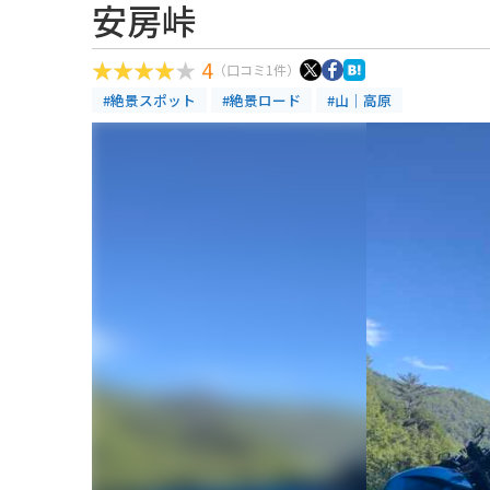
安房峠
4
（口コミ1件）
#絶景スポット
#絶景ロード
#山｜高原