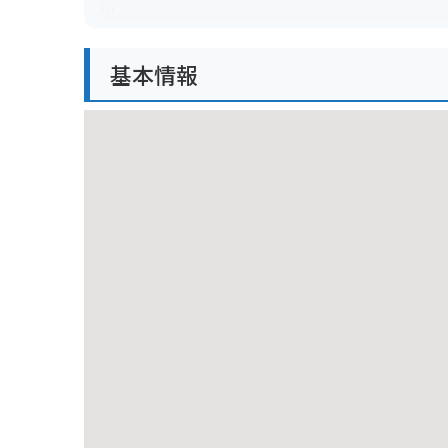
バイクで訪れる場合、峠道はカーブが多く、勾配も急
グの目的地としても人気があります。
基本情報