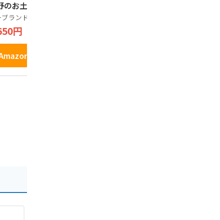
野のお土産 スナッ
6個入×2箱
りんごパイ
子 (1箱)
のお土産 (2
ーブランド品
そば茶屋 渡辺製麺 信州
Generic
入)
650円
2,390円
1,250円
Amazonで見る
Amazonで見る
Amazo