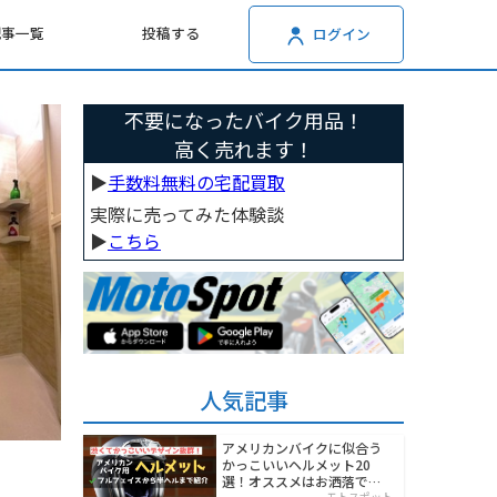
記事一覧
投稿する
ログイン
不要になったバイク用品！
高く売れます！
▶︎
手数料無料の宅配買取
実際に売ってみた体験談
▶︎
こちら
人気記事
アメリカンバイクに似合う
かっこいいヘルメット20
選！オススメはお洒落でワ
モトスポット