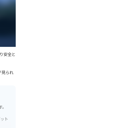
り安全と
が見られ
す。
ポット