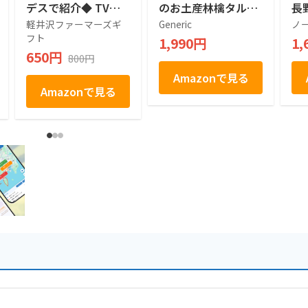
デスで紹介◆ TVで
のお土産林檎タルト
長
話題 売れ筋 人気ス
(2箱, 6, 個入)
ク菓
軽井沢ファーマーズギ
Generic
ノ
イーツ 人気 デザー
フト
1,990円
1,
ト お取り寄せ お取
650円
800円
り寄せグルメ お菓子
駄菓子 個包装 グミ
Amazonで見る
ぶどう シャインマス
Amazonで見る
カット プレゼント
ギフト お土産 信州
産 信州 長野 小分け
ばらまき バラマキ
卒業 入学 新生活 ハ
ロウィン 母の日 父
の日 贈り物 お返し
かわいい きれい 軽
井沢ファーマーズギ
フト