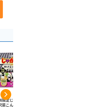
州限定じゃがりこ
芽吹堂 信州りんごバ
信州林檎パ
沢菜こんぶ味 信州
ターサンドクッキー
産りんご果