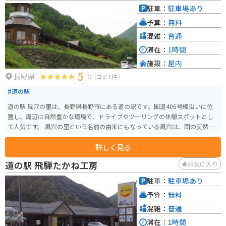
駐車：
駐車場あり
予算：
無料
混雑：
普通
滞在：
1時間
施設：
屋内
5
長野県
（口コミ1件）
#道の駅
道の駅 風穴の里は、長野県長野市にある道の駅です。国道406号線沿いに位
置し、周辺は自然豊かな環境で、ドライブやツーリングの休憩スポットとし
て人気です。 風穴の里という名前の由来にもなっている風穴は、国の天然記
念物に指定されている貴重なもので、夏でも冷たい風が吹き出す場所として
詳しく見る
知られています。周辺には遊歩道が整備されているので、自然を感じながら
散策を楽しむことができます。 また、地元で採れた新鮮な野菜や果物を販売
道の駅 飛騨たかね工房
お気に入り
する農産物直売所や、地元の食材を使った料理を提供するレストランもあり
ます。バイクで訪れる場合、駐車場も広く停めやすいので安心です。 長野市
駐車：
駐車場あり
街地からも比較的アクセスしやすい場所にあるので、観光の拠点としてもお
予算：
無料
すすめです。
混雑：
普通
滞在：
1時間