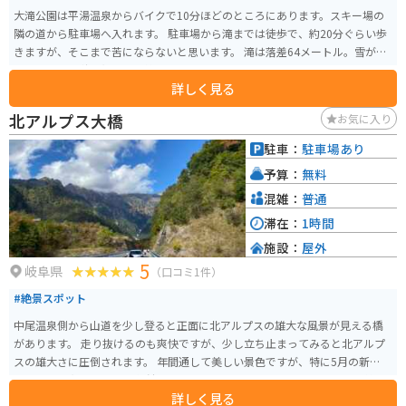
大滝公園は平湯温泉からバイクで10分ほどのところにあります。スキー場の
隣の道から駐車場へ入れます。 駐車場から滝までは徒歩で、約20分ぐらい歩
きますが、そこまで苦にならないと思います。 滝は落差64メートル。雪が多
いので、夏、秋の紅葉の季節は最高です。
詳しく見る
北アルプス大橋
お気に入り
駐車：
駐車場あり
予算：
無料
混雑：
普通
滞在：
1時間
施設：
屋外
5
岐阜県
（口コミ1件）
#絶景スポット
中尾温泉側から山道を少し登ると正面に北アルプスの雄大な風景が見える橋
があります。 走り抜けるのも爽快ですが、少し立ち止まってみると北アルプ
スの雄大さに圧倒されます。 年間通して美しい景色ですが、特に5月の新緑の
頃と10月の紅葉の頃は雪化粧した北アルプスとのコントラストはとても美し
詳しく見る
いです。