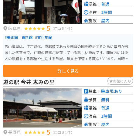
混雑：
普通
滞在：
1時間
施設：
屋内
5
岐阜県
（口コミ1件）
#美術館｜資料館
#文化施設
高山陣屋は、江戸時代、直轄領であった飛騨の国を統治するために幕府が設
置した代官所で、往時の建物が現存している珍しい施設です。陣屋内には役
人の執務をする部屋や生活する部屋、年貢を保管する蔵などがあり、当時の
役人の生活を窺える興味深い施設です。
詳しく見る
道の駅 今井 恵みの里
お気に入り
駐車：
駐車場あり
予算：
無料
混雑：
普通
滞在：
1時間
施設：
屋内
5
長野県
（口コミ1件）