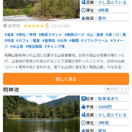
奥飛騨の雄大な自然と温泉、そしてグルメを満喫できる道の駅 奥飛騨温泉郷
混雑：
少し混んでいる
上宝へぜひお立ち寄りください。
滞在：
6時間
施設：
屋外
5
長野県
（口コミ1件）
#温泉
#神社｜寺院
#絶景スポット
#絶景ロード
#山｜高原
#湖｜川｜滝
#林道
#カフェ｜軽食
#食事処
#お肉
#麺類
#ソフトクリーム
#スイー
ツ
#お土産
#宿泊施設
#キャンプ場
飛騨山脈系梓川の上流に位置する山岳景勝地。日本の登山は修業の場だった
が、上高地が発見され知られることで認識が変わったことから、日本の山岳
リゾート発祥の地と言われる。夏でも山頂に雪を頂く穂高山脈、今なお活動
する焼岳、雪解け水を運び青く流れる梓川がとても美しい。環境保護のため
詳しく見る
マイカー規制されており、マイカーやバイクからシャトルバスに乗り換える
必要がある。
明神池
お気に入り
駐車：
駐車場あり
予算：
3000円
混雑：
少し混んでいる
滞在：
3時間
施設：
屋外