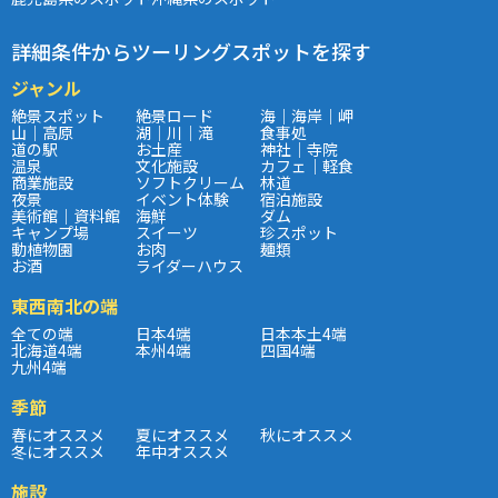
詳細条件からツーリングスポットを探す
ジャンル
絶景スポット
絶景ロード
海｜海岸｜岬
山｜高原
湖｜川｜滝
食事処
道の駅
お土産
神社｜寺院
温泉
文化施設
カフェ｜軽食
商業施設
ソフトクリーム
林道
夜景
イベント体験
宿泊施設
美術館｜資料館
海鮮
ダム
キャンプ場
スイーツ
珍スポット
動植物園
お肉
麺類
お酒
ライダーハウス
東西南北の端
全ての端
日本4端
日本本土4端
北海道4端
本州4端
四国4端
九州4端
季節
春にオススメ
夏にオススメ
秋にオススメ
冬にオススメ
年中オススメ
施設