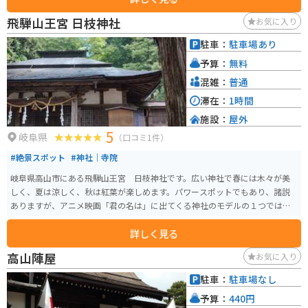
飛騨山王宮 日枝神社
お気に入り
駐車：
駐車場あり
予算：
無料
混雑：
普通
滞在：
1時間
施設：
屋外
5
岐阜県
（口コミ1件）
#絶景スポット
#神社｜寺院
岐阜県高山市にある飛騨山王宮 日枝神社です。広い神社で春には木々が美
しく、夏は涼しく、秋は紅葉が楽しめます。パワースポットでもあり、諸説
ありますが、アニメ映画「君の名は」に出てくる神社のモデルの１つではと
言われています。
詳しく見る
高山陣屋
お気に入り
駐車：
駐車場なし
予算：
440円