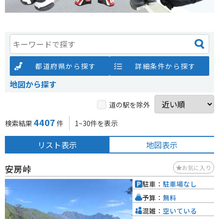
都道府県から探す
詳細条件から探す
地図から探す
道の駅を除外
4407
検索結果
件
1~30件を表示
リスト表示
地図表示
安房峠
お気に入り
駐車：
駐車場なし
予算：
無料
混雑：
空いている