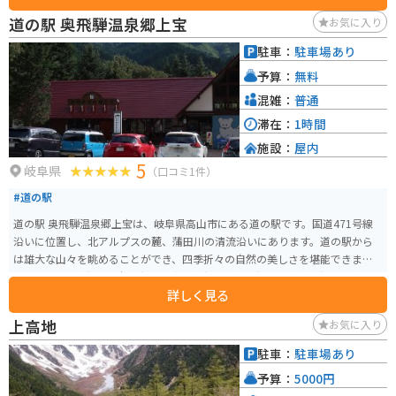
道の駅 奥飛騨温泉郷上宝
お気に入り
駐車：
駐車場あり
予算：
無料
混雑：
普通
滞在：
1時間
施設：
屋内
5
岐阜県
（口コミ1件）
#道の駅
道の駅 奥飛騨温泉郷上宝は、岐阜県高山市にある道の駅です。国道471号線
沿いに位置し、北アルプスの麓、蒲田川の清流沿いにあります。道の駅から
は雄大な山々を眺めることができ、四季折々の自然の美しさを堪能できます。
周辺には、平湯温泉、福地温泉、新平湯温泉、栃尾温泉、新穂高温泉の奥飛
詳しく見る
騨温泉郷が広がり、日帰り入浴施設も充実しているので、旅の疲れを癒すの
にも最適です。また、乗鞍岳や穂高岳への登山拠点としても人気があり、登
上高地
お気に入り
山シーズンには多くの観光客で賑わいます。 地元の特産品を販売する物産館
では、飛騨牛や山菜など、奥飛騨の恵みを味わえる商品が並びます。軽食コー
駐車：
駐車場あり
ナーでは、飛騨牛を使った料理や、地元産のそばなどを味わうことができま
予算：
5000円
す。バイクで訪れた際には、駐車場も広く、休憩場所としてもおすすめです。