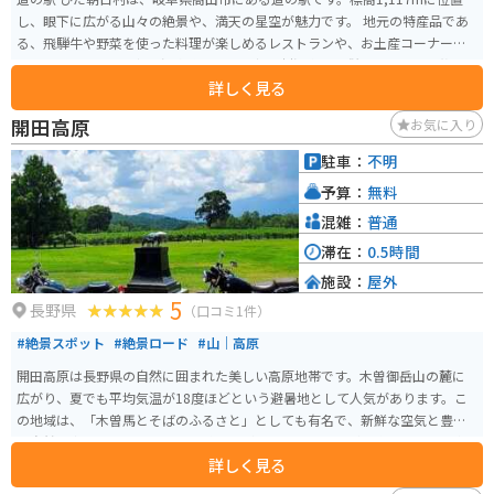
し、眼下に広がる山々の絶景や、満天の星空が魅力です。 地元の特産品であ
る、飛騨牛や野菜を使った料理が楽しめるレストランや、お土産コーナーが
あります。また、日帰り温泉施設「ひだ朝日村温泉」も併設しており、旅の
詳しく見る
疲れを癒すことができます。 バイクで訪れる際は、山岳道路を走行するた
め、安全運転を心がけましょう。カーブや勾配が多いので、注意が必要です。
開田高原
お気に入り
また、気温の変化が激しいので、服装には気を配りましょう。 周辺には、雄
大な自然が広がっており、登山やハイキングを楽しむことができます。ま
駐車：
不明
た、秋の紅葉シーズンには、多くの観光客が訪れます。道の駅 ひだ朝日村
予算：
無料
は、自然を満喫したい方におすすめのスポットです。
混雑：
普通
滞在：
0.5時間
施設：
屋外
5
長野県
（口コミ1件）
#絶景スポット
#絶景ロード
#山｜高原
開田高原は長野県の自然に囲まれた美しい高原地帯です。木曽御岳山の麓に
広がり、夏でも平均気温が18度ほどという避暑地として人気があります。こ
の地域は、「木曽馬とそばのふるさと」としても有名で、新鮮な空気と豊か
な自然の中で四季折々の景色を眺めながら走行できるのが醍醐味です。 空気
詳しく見る
が澄んでいて天気が良ければ御嶽山が見えたり、飲食店やキャンプ場もある
ので観光地として十分楽しめます。また、地元で採れたそばを使用した料理