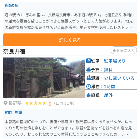
#道の駅
道の駅 今井 恵みの里は、長野県長野市にある道の駅です。北信五岳や飯綱山
の雄大な景色を望むことができる絶景スポットとして人気があります。 地元
の新鮮な農産物が販売されている直売所や、地元食材を使用したレストラ
ン、そば処などがあり、地元の味覚を堪能することができます。特におすすめ
詳しく見る
は、地元産のそば粉を使用した手打ちそばです。 バイクで訪れる場合、道の
駅には広々とした駐車場が完備されているので安心です。周辺には、戸隠神
奈良井宿
お気に入り
社や黒姫高原など、観光スポットも点在しているので、ツーリングの拠点と
しても最適です。道の駅から続くワインディングロードは、景色も良く、バ
駐車：
駐車場あり
イクで走るのが気持ち良い道です。
予算：
無料
混雑：
少し空いている
滞在：
2時間
施設：
屋外
5
長野県
（口コミ1件）
#文化施設
木曽路の宿場町の一つで、妻籠や馬籠ほど観光客は多くありませんが、ゆっ
くりと町の散策を楽しむことができます。漆器や塗物などを並べるお店を見
て歩いたり、おしゃれなカフェで休憩したりすることもできるため、レトロ