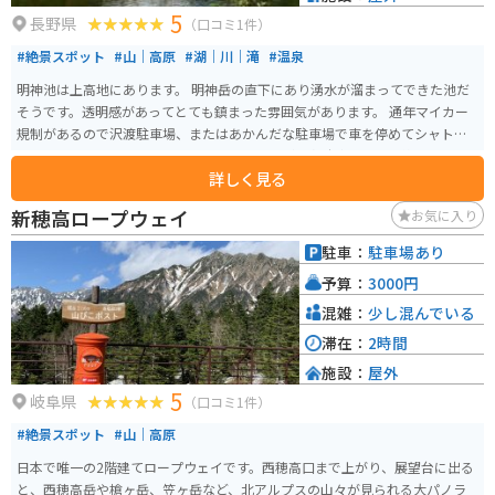
5
長野県
（口コミ1件）
#絶景スポット
#山｜高原
#湖｜川｜滝
#温泉
明神池は上高地にあります。 明神岳の直下にあり湧水が溜まってできた池だ
そうです。透明感があってとても鎮まった雰囲気があります。 通年マイカー
規制があるので沢渡駐車場、またはあかんだな駐車場で車を停めてシャトル
バスやタクシーを利用しなければなりませんが、各駐車場までも絶景ポイン
詳しく見る
トは沢山あります。
新穂高ロープウェイ
お気に入り
駐車：
駐車場あり
予算：
3000円
混雑：
少し混んでいる
滞在：
2時間
施設：
屋外
5
岐阜県
（口コミ1件）
#絶景スポット
#山｜高原
日本で唯一の2階建てロープウェイです。西穂高口まで上がり、展望台に出る
と、西穂高岳や槍ヶ岳、笠ヶ岳など、北アルプスの山々が見られる大パノラ