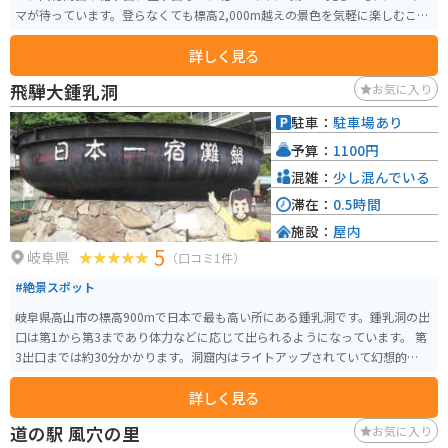
マが待っています。登らなくても標高2,000m越えの景色を気軽に楽しむこと
ができます。
詳しく見る
飛騨大鍾乳洞
お気に入り
駐車：
駐車場あり
予算：
1100円
混雑：
少し混んでいる
滞在：
0.5時間
施設：
屋内
5
岐阜県
（口コミ1件）
#絶景スポット
岐阜県高山市の標高900mで日本で最も高い所にある鍾乳洞です。鍾乳洞の出
口は第1から第3まであり体力などに応じて出られるようになっています。 第
3出口までは約30分かかります。洞窟内はライトアップされていて幻想的でと
てもきれいです。
詳しく見る
道の駅 風穴の里
お気に入り