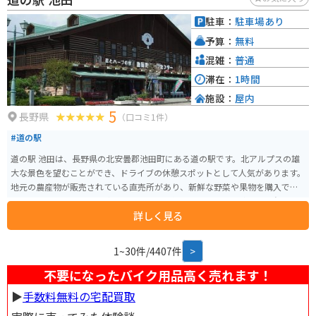
駐車：
駐車場あり
予算：
無料
混雑：
普通
滞在：
1時間
施設：
屋内
5
長野県
（口コミ1件）
#道の駅
道の駅 池田は、長野県の北安曇郡池田町にある道の駅です。北アルプスの雄
大な景色を望むことができ、ドライブの休憩スポットとして人気があります。
地元の農産物が販売されている直売所があり、新鮮な野菜や果物を購入でき
ます。特におすすめは、池田町産の蕎麦を使った蕎麦打ち体験です。自分で打
詳しく見る
った蕎麦は格別ですよ。 バイクに乗っている方は、道の駅のすぐ近くにある
大峰高原に立ち寄ってみてください。ここは、日本一の星空スポットとして
有名で、夜には満天の星空を楽しむことができます。道の駅には、バイク専
1~30件/4407件
>
用の駐車場も用意されています。
不要になったバイク用品高く売れます！
▶︎
手数料無料の宅配買取