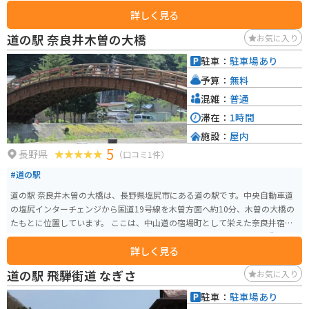
な雰囲気が好きな人にも人気が高まっているようです。
詳しく見る
道の駅 奈良井木曽の大橋
お気に入り
駐車：
駐車場あり
予算：
無料
混雑：
普通
滞在：
1時間
施設：
屋内
5
長野県
（口コミ1件）
#道の駅
道の駅 奈良井木曽の大橋は、長野県塩尻市にある道の駅です。中央自動車道
の塩尻インターチェンジから国道19号線を木曽方面へ約10分、木曽の大橋の
たもとに位置しています。 ここは、中山道の宿場町として栄えた奈良井宿と
贄川宿の間に位置し、木曽路のほぼ中心にあります。周辺には、国の重要文
詳しく見る
化財に指定されている木曽の大橋や、江戸時代の宿場町の面影を残す奈良井
宿など、歴史を感じさせる観光スポットが多くあります。 道の駅には、地元
道の駅 飛騨街道 なぎさ
お気に入り
の特産品を販売する直売所やレストラン、観光案内所などがあり、ドライブ
の休憩スポットとして最適です。また、木曽の大橋を一望できる展望台もあ
駐車：
駐車場あり
り、雄大な景色を楽しむことができます。 バイクで訪れる場合、道の駅には