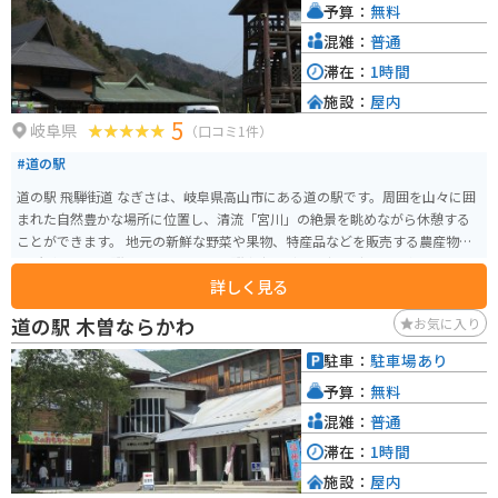
予算：
無料
広い駐車場が完備されているので安心です。ツーリングの休憩場所としては
もちろん、周辺の観光拠点としても利用できます。 地元の名産品としては、
混雑：
普通
木曽漆器や木曽節があります。木曽漆器は、美しい光沢と堅牢さが特徴で、
滞在：
1時間
お土産に最適です。木曽節は、木曽地方に伝わる民謡で、力強い歌声が魅力
施設：
屋内
です。道の駅で購入することができます。
5
岐阜県
（口コミ1件）
#道の駅
道の駅 飛騨街道 なぎさは、岐阜県高山市にある道の駅です。周囲を山々に囲
まれた自然豊かな場所に位置し、清流「宮川」の絶景を眺めながら休憩する
ことができます。 地元の新鮮な野菜や果物、特産品などを販売する農産物直
売所があり、飛騨高山ラーメンや飛騨牛串などのご当地グルメも楽しめま
詳しく見る
す。 バイクで訪れる際は、道の駅からほど近い「せせらぎ街道」がおすすめ
です。全長約70kmのワインディングロードで、四季折々の美しい景色を楽し
道の駅 木曽ならかわ
お気に入り
みながらツーリングを楽しむことができます。また、周辺には温泉施設も多
いので、ツーリングの疲れを癒やすこともできます。 道の駅 飛騨街道 なぎさ
駐車：
駐車場あり
は、飛騨高山観光の拠点としても便利な場所にあります。世界遺産の白川郷
予算：
無料
や、古い町並みが残る高山陣屋など、周辺には観光スポットも豊富です。
混雑：
普通
滞在：
1時間
施設：
屋内