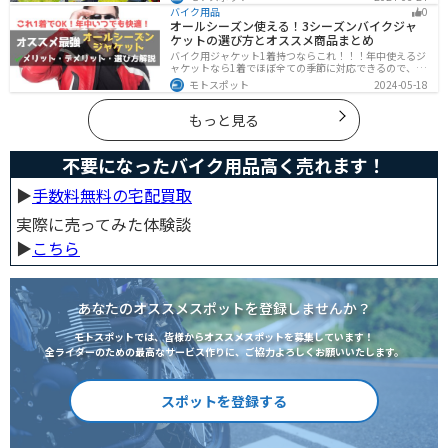
メリットデメリットなどまとめましたので、気になって
バイク用品
0
いる人はぜひ参考にしてください。
オールシーズン使える！3シーズンバイクジャ
ケットの選び方とオススメ商品まとめ
バイク用ジャケット1着持つならこれ！！！年中使えるジ
ャケットなら1着でほぼ全ての季節に対応できるので、出
費も抑えられます。真夏や真冬など極端な季節に乗る場
モトスポット
2024-05-18
合は専用ジャケットがあるとより快適になるのでツーリ
ングスタイルに合わせて検討してください。
もっと見る
不要になったバイク用品高く売れます！
▶︎
手数料無料の宅配買取
実際に売ってみた体験談
▶︎
こちら
あなたのオススメスポットを登録しませんか？
モトスポットでは、皆様からオススメスポットを募集しています！
全ライダーのための最高なサービス作りに、ご協力よろしくお願いいたします。
スポットを登録する