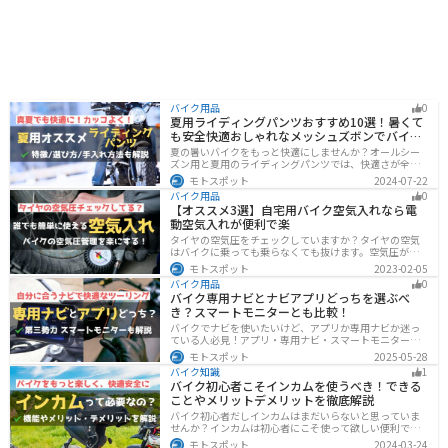
バイク用品
0
夏用ライディングパンツおすすめ10選！暑くて
も安全快適おしゃれなメッシュズボンでバイク
に乗ろう
夏の暑いバイクをもっと快適にしませんか？オールシー
ズン用と夏用のライディングパンツでは、快適さが全然
違います。生地の大半がメッシュ素材で作られた夏用で
モトスポット
2024-07-22
は通気性・透湿性に優れており、熱気を逃しつつ汗をし
バイク用品
0
っかりと乾かしてくれます。そんな夏用ライディングパ
【オススメ3選】自宅用バイク空気入れなら電
ンツの選び方や特徴オススメ商品をまとめました。
動空気入れが便利で楽
タイヤの空気圧をチェックしていますか？タイヤの空気
はバイクに乗っても乗らなくても抜けます。空気圧が下
がると走行性能・燃費・安全性に影響します。空気圧は
モトスポット
2023-02-05
常に自分で管理できるようにしておきましょう。楽に使
バイク用品
0
えるオススメ空気入れをまとめたので、参考にしてくだ
バイク専用ナビとナビアプリどっちを選ぶべ
さい。
き？スマートモニターとも比較！
バイクでナビを使いたいけど、アプリか専用ナビか迷っ
ている人必見！アプリ・専用ナビ・スマートモニターの
メリット、デメリット、どんな人にオススメなのかを解
モトスポット
2025-05-28
説します。自分に合ったナビを見つけて快適なツーリン
バイク知識
1
グライフを送りましょう！
バイク初心者こそインカムを使うべき！できる
ことやメリットデメリットを徹底解説
バイク初心者だしインカムはまだいらないと思っていま
せんか？インカムは初心者にこそ使って欲しい便利で安
全に運転するための機器です。インカムでできることや
モトスポット
2024-03-24