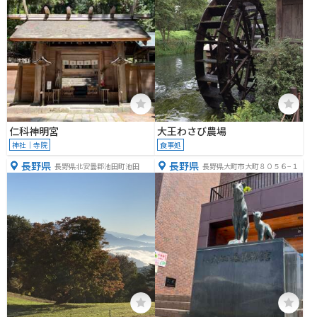
仁科神明宮
大王わさび農場
神社｜寺院
食事処
長野県
長野県
長野県北安曇郡池田町池田
長野県大町市大町８０５６−１