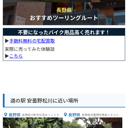
長野県
おすすめツーリングルート
不要になったバイク用品高く売れます！
▶︎
手数料無料の宅配買取
実際に売ってみた体験談
▶︎
こちら
道の駅 安曇野松川に近い場所
長野県
長野県
長野県大町市社宮本１１５９
長野県安曇野市穂高３６４０