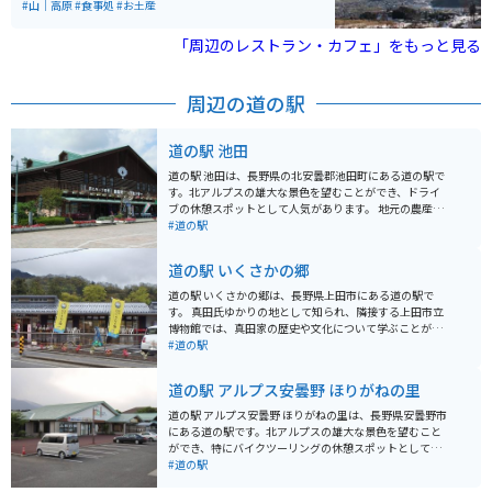
が行き届いていると感じます。フードが美味しいのも嬉
#山｜高原
#食事処
#お土産
しいですよ。
「周辺のレストラン・カフェ」をもっと見る
周辺の道の駅
道の駅 池田
道の駅 池田は、長野県の北安曇郡池田町にある道の駅で
す。北アルプスの雄大な景色を望むことができ、ドライ
ブの休憩スポットとして人気があります。 地元の農産物
が販売されている直売所があり、新鮮な野菜や果物を購
#道の駅
入できます。特におすすめは、池田町産の蕎麦を使った
蕎麦打ち体験です。自分で打った蕎麦は格別ですよ。 バ
道の駅 いくさかの郷
イクに乗っている方は、道の駅のすぐ近くにある大峰高
原に立ち寄ってみてください。ここは、日本一の星空ス
道の駅 いくさかの郷は、長野県上田市にある道の駅で
ポットとして有名で、夜には満天の星空を楽しむことが
す。 真田氏ゆかりの地として知られ、隣接する上田市立
できます。道の駅には、バイク専用の駐車場も用意され
博物館では、真田家の歴史や文化について学ぶことがで
ています。
きます。 また、地元の農産物直売所では、新鮮な野菜や
#道の駅
果物を購入することができます。 バイクで訪れる場合、
道の駅には広い駐車場が完備されているので安心です。
道の駅 アルプス安曇野 ほりがねの里
周辺には、真田氏本城跡や上田城跡公園など、歴史的な
観光スポットも点在しています。 特に、上田城跡公園は
道の駅 アルプス安曇野 ほりがねの里は、長野県安曇野市
桜の名所としても知られており、春には多くの人で賑わ
にある道の駅です。北アルプスの雄大な景色を望むこと
います。 道の駅 いくさかの郷は、歴史と自然を感じなが
ができ、特にバイクツーリングの休憩スポットとして人
ら、地元の味覚を楽しむことができるスポットです。
気があります。 周辺には、わさび畑や大王わさび農場な
#道の駅
ど、安曇野ならではの観光スポットが広がっています。