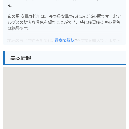
ん。
道の駅 安曇野松川は、長野県安曇野市にある道の駅です。北ア
ルプスの雄大な景色を望むことができ、特に残雪残る春の景色
は絶景です。
...続きを読む
地元の農産物直売所では、新鮮な野菜や果物を購入できます。
安曇野産のわさびや、りんごを使ったジュース、ジャムなども
人気です。併設のレストランでは、地元の食材を使った料理を
基本情報
楽しむことができます。おすすめは、信州サーモンを使った丼
ぶりや、安曇野産のそばを使ったそば料理です。
バイクで訪れる際には、道の駅に併設された広い駐車場が利用
できます。ツーリングの休憩地点としても最適な場所で、北ア
ルプスを望む絶景を眺めながら、地元のグルメを堪能できま
す。周辺には、大王わさび農場や、穂高神社など、観光スポッ
トも点在しているので、観光の拠点としてもおすすめです。