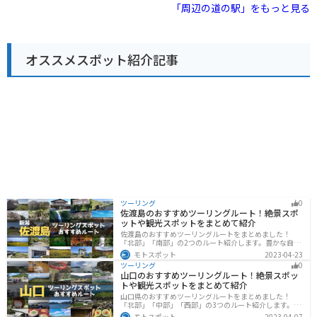
また、日帰り温泉施設の「ほりでーゆ～四季の郷」も併
「周辺の道の駅」をもっと見る
設されており、旅の疲れを癒やすのに最適です。 地元の
新鮮な野菜や果物が並ぶ農産物直売所や、安曇野産のそ
ば粉を使った手打ち蕎麦が味わえる食事処も人気です。
バイクで訪れる際は、広々とした駐車場があるので安心
オススメスポット紹介記事
です。道の駅からは、雄大な北アルプスの山麓を走る爽
快なワインディングロードを楽しむことができます。
ツーリング
0
佐渡島のおすすめツーリングルート！絶景スポ
ットや観光スポットをまとめて紹介
佐渡島のおすすめツーリングルートをまとめました！
「北部」「南部」の2つのルート紹介します。豊かな自然
と歴史的なスポット、トキなどの貴重な動物を見られる
モトスポット
2023-04-23
スポットが多数あります。バイクで佐渡島にツーリング
ツーリング
0
に行く際は参考にしてください。
山口のおすすめツーリングルート！絶景スポッ
トや観光スポットをまとめて紹介
山口県のおすすめツーリングルートをまとめました！
「北部」「中部」「西部」の3つのルート紹介します。美
しい海岸線や山々を楽しむことができます。バイクで山
モトスポット
2023-04-07