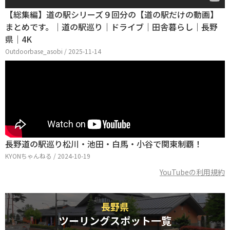
【総集編】道の駅シリーズ９回分の【道の駅だけの動画】
まとめです。｜道の駅巡り｜ドライブ｜田舎暮らし｜長野
県｜4K
Outdoorbase_asobi / 2025-11-14
長野道の駅巡り松川・池田・白馬・小谷で関東制覇！
KYONちゃんねる / 2024-10-19
YouTubeの利用規約
長野県
ツーリングスポット一覧