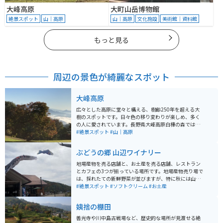
大峰高原
大町山岳博物館
絶景スポット
山｜高原
山｜高原
文化施設
美術館｜資料館
もっと見る
周辺の景色が綺麗なスポット
大峰高原
広々とした高原に堂々と構える、樹齢250年を超える大
樹のスポットです。日々色の移り変わりが楽しめ、多く
の人に愛されています。長野県大峰高原白樺の森では、
シラカバに映える紅葉のほか、散策道からは北アルプス
#絶景スポット
#山｜高原
の山並みや北信、東信の山々の景色も望めます。駐車場
周辺には、観光案内所や地元野菜を販売する店などもあ
ぶどうの郷 山辺ワイナリー
ります。早朝には雲海が見えることもあります。
地場産物を売る店舗と、お土産を売る店舗、レストラン
とカフェの3つが揃っている場所です。地場産物売り場で
は、採れたての新鮮野菜が並びますが、特に秋には山辺
の名産品の新鮮なぶどうがたくさん売られています。多
#絶景スポット
#ソフトクリーム
#お土産
くの種類のぶどうが安く売られているので、毎年多くの
方が購入したり宅配便で送りに訪れます。お土産売り場
姨捨の棚田
では、種類豊富なワインが売られています。またカフェ
では、巨峰ソフトが売られていて、晴れている日はテラ
善光寺や川中島古戦場など、歴史的な場所が見渡せる絶