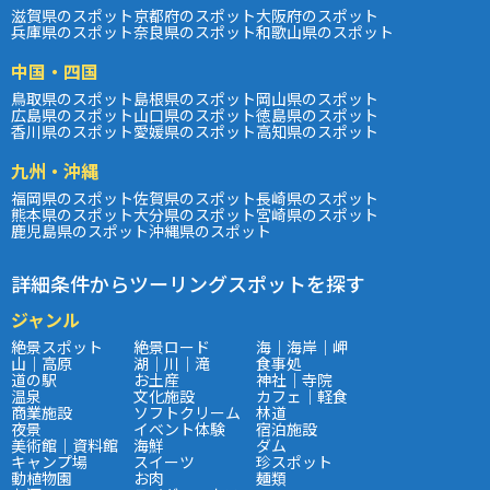
滋賀県のスポット
京都府のスポット
大阪府のスポット
兵庫県のスポット
奈良県のスポット
和歌山県のスポット
中国・四国
鳥取県のスポット
島根県のスポット
岡山県のスポット
広島県のスポット
山口県のスポット
徳島県のスポット
香川県のスポット
愛媛県のスポット
高知県のスポット
九州・沖縄
福岡県のスポット
佐賀県のスポット
長崎県のスポット
熊本県のスポット
大分県のスポット
宮崎県のスポット
鹿児島県のスポット
沖縄県のスポット
詳細条件からツーリングスポットを探す
ジャンル
絶景スポット
絶景ロード
海｜海岸｜岬
山｜高原
湖｜川｜滝
食事処
道の駅
お土産
神社｜寺院
温泉
文化施設
カフェ｜軽食
商業施設
ソフトクリーム
林道
夜景
イベント体験
宿泊施設
美術館｜資料館
海鮮
ダム
キャンプ場
スイーツ
珍スポット
動植物園
お肉
麺類