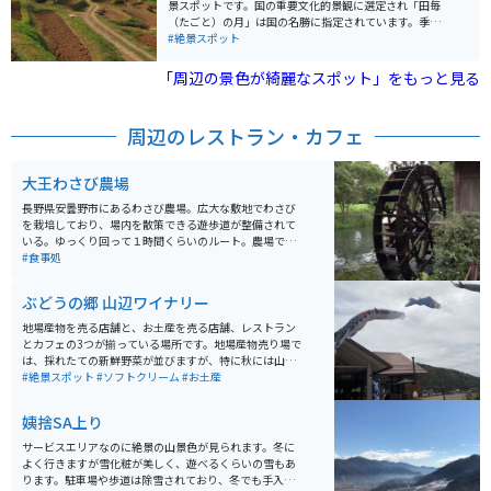
ス席で景色を楽しみながらソフトクリームが味わえま
景スポットです。国の重要文化的景観に選定され「田毎
す。
（たごと）の月」は国の名勝に指定されています。季節
や時間によって姿を変える風景は、日本の原風景を思わ
#絶景スポット
せ、素朴な感動を与えてくれます。
「周辺の景色が綺麗なスポット」をもっと見る
周辺のレストラン・カフェ
大王わさび農場
長野県安曇野市にあるわさび農場。広大な敷地でわさび
を栽培しており、場内を散策できる遊歩道が整備されて
いる。ゆっくり回って１時間くらいのルート。農場で採
れたわさびや湧き水使用したレストランやカフェも併設
#食事処
されている。
ぶどうの郷 山辺ワイナリー
地場産物を売る店舗と、お土産を売る店舗、レストラン
とカフェの3つが揃っている場所です。地場産物売り場で
は、採れたての新鮮野菜が並びますが、特に秋には山辺
の名産品の新鮮なぶどうがたくさん売られています。多
#絶景スポット
#ソフトクリーム
#お土産
くの種類のぶどうが安く売られているので、毎年多くの
方が購入したり宅配便で送りに訪れます。お土産売り場
姨捨SA上り
では、種類豊富なワインが売られています。またカフェ
では、巨峰ソフトが売られていて、晴れている日はテラ
サービスエリアなのに絶景の山景色が見られます。冬に
ス席で景色を楽しみながらソフトクリームが味わえま
よく行きますが雪化粧が美しく、遊べるくらいの雪もあ
す。
ります。駐車場や歩道は除雪されており、冬でも手入れ