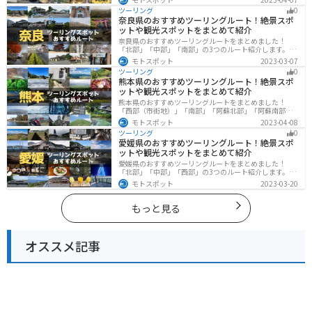
口県にツーリングに行く際は参考にしてください。
ツーリング
0
奈良県のおすすめツーリングルート！絶景スポ
ットや観光スポットをまとめて紹介
奈良県のおすすめツーリングルートをまとめました！
「北部」「中部」「南部」の3つのルート紹介します。歴
史のある神社寺院が多数あり、自然豊かや山々、グルメ
モトスポット
2023-03-07
を満喫するツーリングができます。バイクで奈良県にツ
ツーリング
0
ーリングに行く際は参考にしてください。
熊本県のおすすめツーリングルート！絶景スポ
ットや観光スポットをまとめて紹介
熊本県のおすすめツーリングルートをまとめました！
「西部（市街地）」「南部」「阿蘇北部」「阿蘇南部」
の4つのルート紹介します。阿蘇山や天草諸島をはじめと
モトスポット
2023-04-08
した豊かな自然や、熊本城や水前寺成趣園など歴史ある
ツーリング
0
観光スポットが多数あり、様々な楽しみ方ができます。
愛媛県のおすすめツーリングルート！絶景スポ
バイクで熊本県にツーリングに行く際は参考にしてくだ
ットや観光スポットをまとめて紹介
さい。
愛媛県のおすすめツーリングルートをまとめました！
「北部」「中部」「西部」の3つのルート紹介します。山
や海といった自然だけでなく、気軽に渡れる島もあり
モトスポット
2023-03-20
様々な楽しみ方ができます。バイクで愛媛県にツーリン
グに行く際は参考にしてください。
もっと見る
オススメ記事