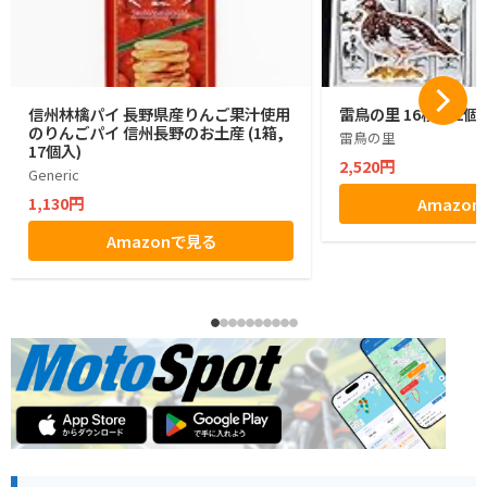
信州林檎パイ 長野県産りんご果汁使用
雷鳥の里 16枚入 2個
のりんごパイ 信州長野のお土産 (1箱,
雷鳥の里
17個入)
2,520円
Generic
1,130円
Amazo
Amazonで見る