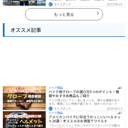
の各県の観光地紹介します。自然豊かな山々や湖、温泉
モトスポット
2023-09-10
地が点在し、四季折々の景色を楽しめるスポットが多数
あります。バイクで中国にツーリングに行く際は参考に
してください。
もっと見る
オススメ記事
バイク用品
0
バイク用グローブの選び方5つのポイント！種
類やおすすめ商品もご紹介
バイク用グローブと一言に言っても、様々な種類があり
ます。種類ごとに特徴が違うので、初めてのグローブ選
びで失敗しないように、しっかりと理解して選ぶように
モトスポット
2024-04-13
しましょう。この記事では、特徴やメリットデメリッ
バイク用品
5
ト、有名メーカーなど初心者が知っておくべきことをま
アメリカンバイクに似合うかっこいいヘルメッ
とめました。
ト20選！オススメはお洒落でワイルド
「カッコいいこと」それこそがアメリカンバイクの魅力