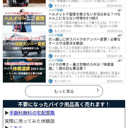
です。車種選びと同様に、ヘルメット選びもこだわりた
いところですよね。アメリカンバイクの魅力をもっと引
モトスポット
2024-06-03
き立ててくれるオススメのヘルメットを紹介します。
バイク知識
1
ヘルメットで髪型を崩さない方法はある？ぺち
ゃんこにならない対策を8つ紹介
ヘルメットで髪型が崩れるのって嫌ですよね。ライダー
誰しもが持つ悩み。原因は「蒸れ」と「圧迫による固
定」です。原因に対してしっかりと対策すればヘルメッ
モトスポット
2024-03-14
トを被っても髪型を崩さなくすることは可能です。今回
バイク知識
0
はその方法をまとめました。バイクに乗って髪型が崩れ
引っ越しに伴うバイクのナンバー変更！必要な
るのが気になるという人は、参考にしてください。
ケースや注意点を解説
引っ越しをすると住民票の変更やライフラインに関する
住所変更など、さまざまな手続きが必要です。そしてバ
イク乗りの場合は、住所変更やナンバー変更といったバ
モトスポット
2026-07-20
イクに関する手続きも忘れてはいけません。しかし、必
バイク知識
0
要な手続きや手順がわからないという方も多いのではな
バイクの寒さ・暑さ対策のカギは「体感温
いでしょうか。ライダー引っ越したらバイクのナンバー
度」！雨の日も要注意？
を変えないといけないの？ライダー引っ越し先でも原付
に乗る場合、どんな手続きが必要か知りたいライダー引
バイクに乗っているときの体感温度は、基本的に気温よ
っ越したけど忙しくて住所変更もナンバー変更もしてい
りも低くなります。「このくらいの気温ならそれほど寒
ない・・・今回はこのような疑問・お悩みにお
くないだろう」そう考えて通常の装備でバイクに乗った
モトスポット
2026-05-05
ら大変な目に遭った・・・そんな経験のあるライダーも
多いのではないでしょうか。今回はバイク走行中の体感
温度についてご紹介します。体感温度を考慮した快適走
もっと見る
行のポイントもまとめました。季節や天候を問わずバイ
クに乗る！そんなライダーの方はぜひ参考にしてみてく
ださい。[phtml blog-first-h2-module]バイク走行時の体
不要になったバイク用品高く売れます！
感温度は気温より低め？バイク走行時の体感温度は気温
と同じではありません。なぜ
▶︎
手数料無料の宅配買取
実際に売ってみた体験談
▶︎
こちら