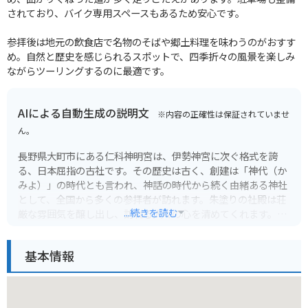
されており、バイク専用スペースもあるため安心です。
参拝後は地元の飲食店で名物のそばや郷土料理を味わうのがおすす
め。自然と歴史を感じられるスポットで、四季折々の風景を楽しみ
ながらツーリングするのに最適です。
AIによる自動生成の説明文
※内容の正確性は保証されていませ
ん。
長野県大町市にある仁科神明宮は、伊勢神宮に次ぐ格式を誇
る、日本屈指の古社です。その歴史は古く、創建は「神代（か
みよ）」の時代とも言われ、神話の時代から続く由緒ある神社
として、全国から多くの参拝者が訪れます。朱塗りの社殿は荘
...続きを読む
厳な雰囲気を醸し出し、訪れる人々の心を清めてくれます。特
に、拝殿と本殿を結ぶ「玉垣（たまがき）」は、神聖な空間を
仕切り、神様への敬意を表す重要な役割を担っています。
基本情報
仁科神明宮の魅力は、その歴史的価値だけではありません。境
内には、樹齢千年を超えると言われる「鹽（しお）の木」や、
その傍らに立つ「國（くに）の木」があり、パワースポットと