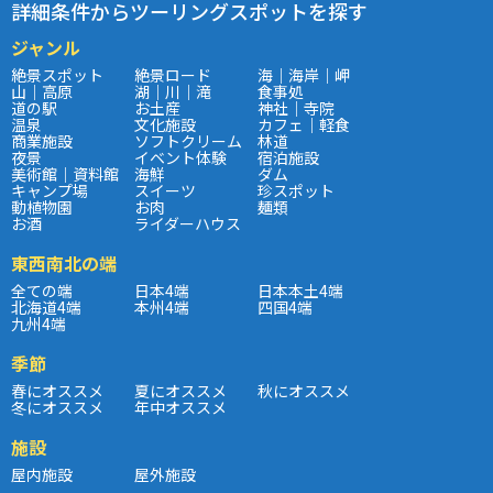
詳細条件からツーリングスポットを探す
ジャンル
絶景スポット
絶景ロード
海｜海岸｜岬
山｜高原
湖｜川｜滝
食事処
道の駅
お土産
神社｜寺院
温泉
文化施設
カフェ｜軽食
商業施設
ソフトクリーム
林道
夜景
イベント体験
宿泊施設
美術館｜資料館
海鮮
ダム
キャンプ場
スイーツ
珍スポット
動植物園
お肉
麺類
お酒
ライダーハウス
東西南北の端
全ての端
日本4端
日本本土4端
北海道4端
本州4端
四国4端
九州4端
季節
春にオススメ
夏にオススメ
秋にオススメ
冬にオススメ
年中オススメ
施設
屋内施設
屋外施設