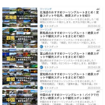
ツーリング
1
北海道のおすすめツーリングルートまとめ！定
番スポットや名所、絶景スポットを紹介
北海道のおすすめツーリングルートをまとめました！地
域別に13のルート紹介します。広大な大地と美しい自然
が広がり、四季折々の魅力を楽しめる観光スポットが数
モトスポット
2023-04-22
多くあります。バイクで北海道にツーリングに行く際は
ツーリング
0
参考にしてください。
群馬県のおすすめツーリングルート！絶景スポ
ットや観光スポットをまとめて紹介
群馬県のおすすめツーリングルートをまとめました！
「東部」「北部」「南部」の3つのルート紹介します。草
津温泉や伊香保温泉など全国でも有名な温泉や豊かな自
モトスポット
2023-03-10
然を満喫するツーリングができます。バイクで群馬県に
ツーリング
1
ツーリングに行く際は参考にしてください。
富山県のおすすめツーリングルート！絶景スポ
ットや観光スポットをまとめて紹介
富山県のおすすめツーリングルートをまとめました！
「西部」「東部」の2つのルート紹介します。自然豊かな
山と海、温泉が充実しており、美術館などもあるので、
モトスポット
2023-02-28
自然を満喫するツーリングができます。バイクで富山県
ツーリング
0
にツーリングに行く際は参考にしてください。
愛知県のおすすめツーリングルート！絶景スポ
ットや観光スポットをまとめて紹介
愛知県のおすすめツーリングルートをまとめました！
「市街地周辺」「東部」「渥美半島」「知多半島」の4つ
のルート紹介します。名古屋周辺の栄えたスポットから
モトスポット
2023-03-03
山、海、美術館なども多数あり、自然・歴史・文化を満
ツーリング
1
喫するツーリングができます。バイクで愛知県にツーリ
中国のおすすめツーリングルート！バイクで行
ングに行く際は参考にしてください。
きたい絶景スポットや観光スポット紹介
中国のおすすめツーリングスポットをまとめました！
「鳥取県」「島根県」「岡山県」「広島県」「山口県」