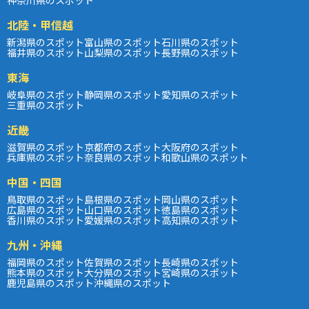
北陸・甲信越
新潟県のスポット
富山県のスポット
石川県のスポット
福井県のスポット
山梨県のスポット
長野県のスポット
東海
岐阜県のスポット
静岡県のスポット
愛知県のスポット
三重県のスポット
近畿
滋賀県のスポット
京都府のスポット
大阪府のスポット
兵庫県のスポット
奈良県のスポット
和歌山県のスポット
中国・四国
鳥取県のスポット
島根県のスポット
岡山県のスポット
広島県のスポット
山口県のスポット
徳島県のスポット
香川県のスポット
愛媛県のスポット
高知県のスポット
九州・沖縄
福岡県のスポット
佐賀県のスポット
長崎県のスポット
熊本県のスポット
大分県のスポット
宮崎県のスポット
鹿児島県のスポット
沖縄県のスポット