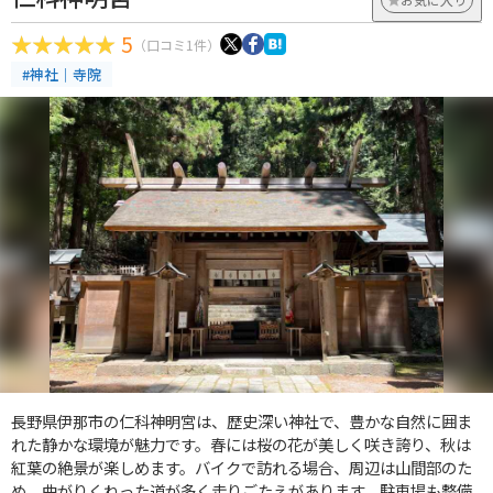
5
（口コミ1件）
#神社｜寺院
長野県伊那市の仁科神明宮は、歴史深い神社で、豊かな自然に囲ま
れた静かな環境が魅力です。春には桜の花が美しく咲き誇り、秋は
紅葉の絶景が楽しめます。バイクで訪れる場合、周辺は山間部のた
め、曲がりくねった道が多く走りごたえがあります。駐車場も整備