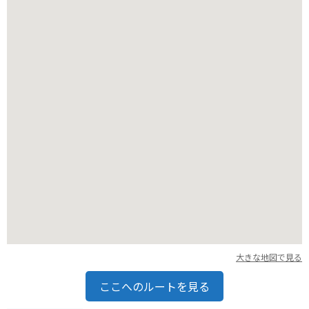
しても人気を集めています。これらの巨木は、神社の歴史と共
に静かに佇み、訪れる人々に力強いエネルギーを与えてくれま
す。
バイクでのツーリングを楽しまれる方にも、仁科神明宮はおす
すめです。北アルプスの雄大な山々を望むことができる風光明
媚な立地にあり、ツーリングの途中に立ち寄るには最適です。
境内に車（バイク）を停めるスペースも確保されていますの
で、安心して参拝できます。周辺には、美しい自然景観が広が
り、ドライブやツーリングの疲れを癒してくれるでしょう。
また、大町市周辺は、美味しい海の幸や山の幸にも恵まれてい
ます。特に、信州サーモンや、地元で採れた新鮮な野菜を使っ
た料理は絶品です。参拝の前後には、地元の飲食店でこうした
特産品を味わってみるのも旅の楽しみの一つとなるはずです。
仁科神明宮を訪れることで、歴史、自然、そして食と、様々な
魅力を満喫できるでしょう。
大きな地図で見る
ここへのルートを見る