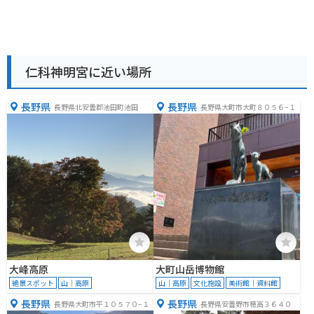
仁科神明宮に近い場所
長野県
長野県
長野県北安曇郡池田町池田
長野県大町市大町８０５６−１
大峰高原
大町山岳博物館
絶景スポット
山｜高原
山｜高原
文化施設
美術館｜資料館
長野県
長野県
長野県大町市平１０５７０−１
長野県安曇野市穂高３６４０