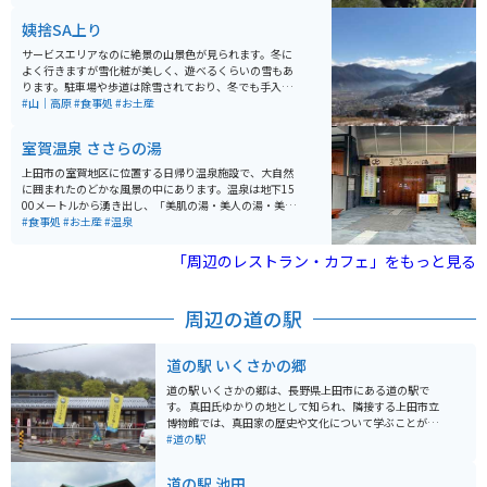
されている。
姨捨SA上り
サービスエリアなのに絶景の山景色が見られます。冬に
よく行きますが雪化粧が美しく、遊べるくらいの雪もあ
ります。駐車場や歩道は除雪されており、冬でも手入れ
が行き届いていると感じます。フードが美味しいのも嬉
#山｜高原
#食事処
#お土産
しいですよ。
室賀温泉 ささらの湯
上田市の室賀地区に位置する日帰り温泉施設で、大自然
に囲まれたのどかな風景の中にあります。温泉は地下15
00メートルから湧き出し、「美肌の湯・美人の湯・美粧
水の湯」の名で知られています。水質は「単純硫黄泉」
#食事処
#お土産
#温泉
で、化粧水に浸かっているような感覚で、浴後は肌がス
ベスベになります。 岩風呂と桧風呂があり、それぞれに
「周辺のレストラン・カフェ」をもっと見る
露天風呂・サウナが併設されています。男女の入浴エリ
アは月代わりで交代します。飲泉所もあり、五感を使っ
て温泉を堪能することができます。 営業時間は朝風呂が
周辺の道の駅
5時から8時（最終受付7時30分、入浴は7時45分ま
で）、昼・夜風呂が10時から21時（最終受付20時20
分、入浴は20時45分まで）となっています。朝風呂は30
道の駅 いくさかの郷
0円で入浴可能です。 そば処「ささら亭」と農産物直売
所も併設されており、一日ゆっくり楽しむことができま
道の駅 いくさかの郷は、長野県上田市にある道の駅で
す。お蕎麦は麺のコシがかなり強く、とても美味しいで
す。 真田氏ゆかりの地として知られ、隣接する上田市立
す。
博物館では、真田家の歴史や文化について学ぶことがで
きます。 また、地元の農産物直売所では、新鮮な野菜や
#道の駅
果物を購入することができます。 バイクで訪れる場合、
道の駅には広い駐車場が完備されているので安心です。
道の駅 池田