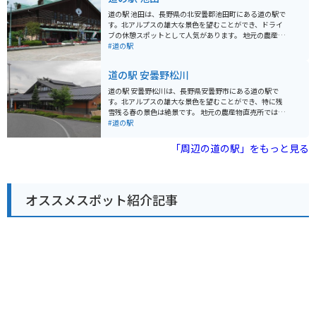
周辺には、真田氏本城跡や上田城跡公園など、歴史的な
観光スポットも点在しています。 特に、上田城跡公園は
道の駅 池田は、長野県の北安曇郡池田町にある道の駅で
桜の名所としても知られており、春には多くの人で賑わ
す。北アルプスの雄大な景色を望むことができ、ドライ
います。 道の駅 いくさかの郷は、歴史と自然を感じなが
ブの休憩スポットとして人気があります。 地元の農産物
ら、地元の味覚を楽しむことができるスポットです。
が販売されている直売所があり、新鮮な野菜や果物を購
#道の駅
入できます。特におすすめは、池田町産の蕎麦を使った
蕎麦打ち体験です。自分で打った蕎麦は格別ですよ。 バ
道の駅 安曇野松川
イクに乗っている方は、道の駅のすぐ近くにある大峰高
原に立ち寄ってみてください。ここは、日本一の星空ス
道の駅 安曇野松川は、長野県安曇野市にある道の駅で
ポットとして有名で、夜には満天の星空を楽しむことが
す。北アルプスの雄大な景色を望むことができ、特に残
できます。道の駅には、バイク専用の駐車場も用意され
雪残る春の景色は絶景です。 地元の農産物直売所では、
ています。
新鮮な野菜や果物を購入できます。安曇野産のわさび
#道の駅
や、りんごを使ったジュース、ジャムなども人気です。
併設のレストランでは、地元の食材を使った料理を楽し
「周辺の道の駅」をもっと見る
むことができます。おすすめは、信州サーモンを使った
丼ぶりや、安曇野産のそばを使ったそば料理です。 バイ
クで訪れる際には、道の駅に併設された広い駐車場が利
用できます。ツーリングの休憩地点としても最適な場所
オススメスポット紹介記事
で、北アルプスを望む絶景を眺めながら、地元のグルメ
を堪能できます。周辺には、大王わさび農場や、穂高神
社など、観光スポットも点在しているので、観光の拠点
としてもおすすめです。