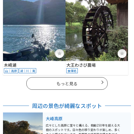
木崎湖
大王わさび農場
山｜高原
湖｜川｜滝
食事処
もっと見る
周辺の景色が綺麗なスポット
大峰高原
広々とした高原に堂々と構える、樹齢250年を超える大
樹のスポットです。日々色の移り変わりが楽しめ、多く