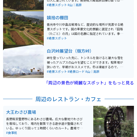
の人に愛されています。長野県大峰高原白樺の森では、
シラカバに映える紅葉のほか、散策道からは北アルプス
#絶景スポット
#山｜高原
の山並みや北信、東信の山々の景色も望めます。駐車場
周辺には、観光案内所や地元野菜を販売する店などもあ
姨捨の棚田
ります。早朝には雲海が見えることもあります。
善光寺や川中島古戦場など、歴史的な場所が見渡せる絶
景スポットです。国の重要文化的景観に選定され「田毎
（たごと）の月」は国の名勝に指定されています。季節
や時間によって姿を変える風景は、日本の原風景を思わ
#絶景スポット
せ、素朴な感動を与えてくれます。
白沢峠展望台（嶺方峠）
峠を登っていった先に、トンネルを抜けると雄大な雪を
被ったアルプスの山々を望むことができます。駐車場が
狭いので、早朝がおススメです。冬は凍結するので、春
か夏に行かれることをお勧めします。バイクや自転車で
#絶景スポット
#絶景ロード
#山｜高原
くる人が多い絶景スポットです。道も広めなので、バイ
クでも走りやすい道です。
「周辺の景色が綺麗なスポット」をもっと見る
周辺のレストラン・カフェ
大王わさび農場
長野県安曇野市にあるわさび農場。広大な敷地でわさび
を栽培しており、場内を散策できる遊歩道が整備されて
いる。ゆっくり回って１時間くらいのルート。農場で採
れたわさびや湧き水使用したレストランやカフェも併設
#食事処