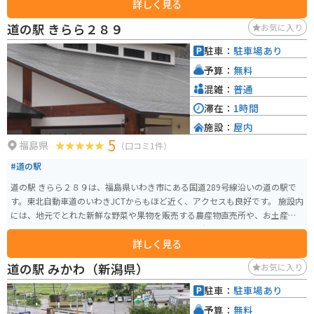
詳しく見る
道の駅 きらら２８９
お気に入り
駐車：
駐車場あり
予算：
無料
混雑：
普通
滞在：
1時間
施設：
屋内
5
福島県
（口コミ1件）
#道の駅
道の駅 きらら２８９は、福島県いわき市にある国道289号線沿いの道の駅で
す。東北自動車道のいわきJCTからもほど近く、アクセスも良好です。 施設内
には、地元でとれた新鮮な野菜や果物を販売する農産物直売所や、お土産コ
ーナー、レストランなどがあります。 農産物直売所では、地元の農家が丹精
詳しく見る
込めて作った新鮮な野菜や果物がずらりと並び、お土産にはもちろんのこ
と、旅の思い出に、新鮮な地元の味を楽しむのも良いでしょう。 また、レス
道の駅 みかわ（新潟県）
お気に入り
トランでは、地元の食材をふんだんに使った料理を楽しむことができます。
バイクで訪れる場合は、駐車場も広く、休憩場所としても最適です。道の駅
駐車：
駐車場あり
きらら２８９は、ドライブやツーリングの休憩スポットとして、ぜひ立ち寄
予算：
無料
ってみてください。