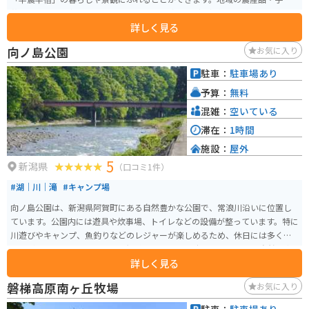
芸の土産店や、名物である蕎麦・川魚の塩焼きなどを提供する飲食店、宿泊
詳しく見る
施設があります。
向ノ島公園
お気に入り
駐車：
駐車場あり
予算：
無料
混雑：
空いている
滞在：
1時間
施設：
屋外
5
新潟県
（口コミ1件）
#湖｜川｜滝
#キャンプ場
向ノ島公園は、新潟県阿賀町にある自然豊かな公園で、常浪川沿いに位置し
ています。公園内には遊具や炊事場、トイレなどの設備が整っています。特に
川遊びやキャンプ、魚釣りなどのレジャーが楽しめるため、休日には多くの
人々が訪れます。キャンプ場は無料です。 公園は広々としており、自然の中
詳しく見る
でのびのびと過ごすことができる環境が整っています。また、毎年8月16日に
は「上川ふれあい祭り」が開催され、地域の人々と観光客で賑わいます。ー
磐梯高原南ヶ丘牧場
お気に入り
ベキューやピクニックを楽しむのに最適な場所です。公園までは磐越自動車
道の津川インターを降りて10分~15分程度車を走らせたところです。道中も森