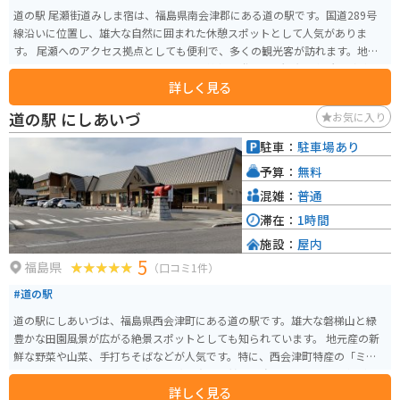
道の駅 尾瀬街道みしま宿は、福島県南会津郡にある道の駅です。国道289号
線沿いに位置し、雄大な自然に囲まれた休憩スポットとして人気がありま
す。 尾瀬へのアクセス拠点としても便利で、多くの観光客が訪れます。地元
の特産品を販売するショップや、尾瀬の情報を発信する観光案内所などがあ
詳しく見る
ります。 バイクで訪れる場合、駐車場も広く、休憩しやすい環境です。尾瀬
方面へ向かうワインディングロードは、景色も良く、ツーリングにも最適で
道の駅 にしあいづ
お気に入り
す。 周辺には、温泉施設やキャンプ場などもあり、自然を満喫したい方にお
すすめです。また、地元で採れた蕎麦や山菜を使った料理も人気です。
駐車：
駐車場あり
予算：
無料
混雑：
普通
滞在：
1時間
施設：
屋内
5
福島県
（口コミ1件）
#道の駅
道の駅にしあいづは、福島県西会津町にある道の駅です。雄大な磐梯山と緑
豊かな田園風景が広がる絶景スポットとしても知られています。 地元産の新
鮮な野菜や山菜、手打ちそばなどが人気です。特に、西会津町特産の「ミネ
ラル野菜」は、ミネラル豊富な土壌で育った甘みの強い野菜として人気があ
詳しく見る
ります。バイクで訪れる際は、磐梯吾妻スカイラインや尾瀬方面へのツーリ