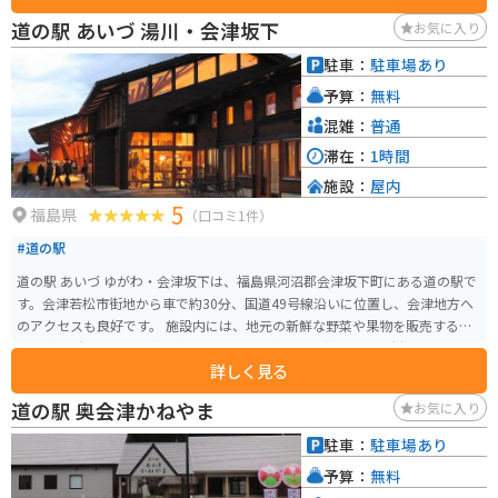
ングの拠点としても最適です。道の駅の隣には、日帰り温泉施設「nishican」
道の駅 あいづ 湯川・会津坂下
お気に入り
もあり、ツーリングの疲れを癒やすこともできます。 周辺には、国の重要文
化財に指定されている「旧飯豊村役場庁舎」や、樹齢400年のしだれ桜が有名
駐車：
駐車場あり
な「宝蔵寺」など、歴史的な観光スポットも点在しています。
予算：
無料
混雑：
普通
滞在：
1時間
施設：
屋内
5
福島県
（口コミ1件）
#道の駅
道の駅 あいづ ゆがわ・会津坂下は、福島県河沼郡会津坂下町にある道の駅で
す。会津若松市街地から車で約30分、国道49号線沿いに位置し、会津地方へ
のアクセスも良好です。 施設内には、地元の新鮮な野菜や果物を販売する農
産物直売所、会津の伝統工芸品やお土産を扱う物産館、地元食材を使った料
詳しく見る
理を提供するレストランなどがあります。特に、会津坂下町産のそば粉を使
った手打ち蕎麦は人気メニューです。 バイクで訪れる際は、駐車場も広々と
道の駅 奥会津かねやま
お気に入り
しており、休憩スペースもあるのでおすすめです。周辺には、戊辰戦争の激
戦地として知られる「会津藩校日新館」や、美しい景観が楽しめる「塔のへ
駐車：
駐車場あり
つり」などの観光スポットがあります。会津の歴史を感じながら、自然豊か
予算：
無料
な景色を楽しむツーリングにも最適です。