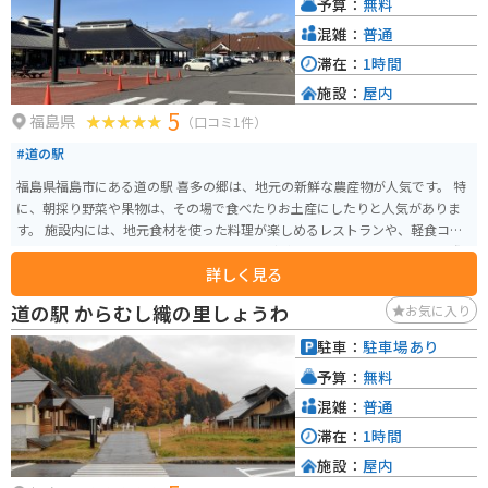
予算：
無料
混雑：
普通
滞在：
1時間
施設：
屋内
5
福島県
（口コミ1件）
#道の駅
福島県福島市にある道の駅 喜多の郷は、地元の新鮮な農産物が人気です。 特
に、朝採り野菜や果物は、その場で食べたりお土産にしたりと人気がありま
す。 施設内には、地元食材を使った料理が楽しめるレストランや、軽食コー
ナー、地元の特産品を販売するショップなどがあります。 バイクで訪れる際
詳しく見る
には、広々とした駐車場があるので安心です。 福島市は「円盤餃子」が有名
なので、喜多の郷で地元の味を楽しむのも良いでしょう。 周辺には、花の名
道の駅 からむし織の里しょうわ
お気に入り
所として知られる「四季の里」や、吾妻連峰の雄大な自然を満喫できる「高
湯温泉」など、観光スポットも充実しています。
駐車：
駐車場あり
予算：
無料
混雑：
普通
滞在：
1時間
施設：
屋内