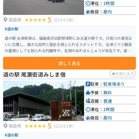
滞在：
1時間
施設：
屋内
5
福島県
（口コミ1件）
#道の駅
道の駅 会津柳津は、福島県河沼郡柳津町にある道の駅です。只見川の清流沿
いに位置し、雄大な自然と歴史を感じられるスポットです。 会津三十三観音
の霊場としても知られる円蔵寺や、名物のあわまんじゅうが有名です。道の
駅には、地元の新鮮な野菜や特産品を販売する直売所、レストラン、観光案
詳しく見る
内所があります。 バイクで訪れる際は、只見川の渓谷沿いを走るワインディ
ングロードがおすすめです。道の駅から円蔵寺までは徒歩圏内ですが、周辺
道の駅 尾瀬街道みしま宿
お気に入り
には温泉宿も点在しており、宿泊してゆっくりと観光を楽しむのも良いでし
ょう。
駐車：
駐車場あり
予算：
無料
混雑：
普通
滞在：
1時間
施設：
屋内
5
福島県
（口コミ1件）
#道の駅