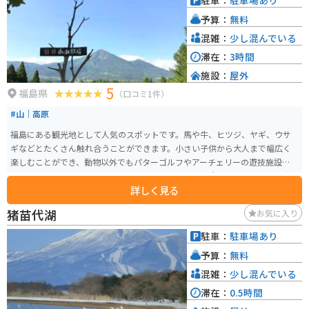
駐車：
駐車場あり
の中の道で空気も良くて気持ちがよいです。
予算：
無料
混雑：
少し混んでいる
滞在：
3時間
施設：
屋外
5
福島県
（口コミ1件）
#山｜高原
福島にある観光地として人気のスポットです。馬や牛、ヒツジ、ヤギ、ウサ
ギなどとたくさん触れ合うことができます。小さい子供から大人まで幅広く
楽しむことができ、動物以外でもパターゴルフやアーチェリーの遊技施設も
あるため、様々な楽しみ方ができます。 大きな青い三角形の屋根が特徴の牧
詳しく見る
場には、300人収容のロッジやコテージもあり、ジンギスカンや自家製のアイ
スクリーム、ペロシキなどのメニューを提供しています。この牧場は無料で
猪苗代湖
お気に入り
開放されており、駐車料や入場料はかかりません。 磐梯山の独特な風景を眺
めながら、高原の爽やかな風を感じ、動物たちと遊んだり、ロシア料理を味
駐車：
駐車場あり
わうことで、素敵な一日を過ごすことができます。また、この牧場を滞在基
予算：
無料
地として周辺の観光地をゆっくりと楽しむこともおすすめです。
混雑：
少し混んでいる
滞在：
0.5時間