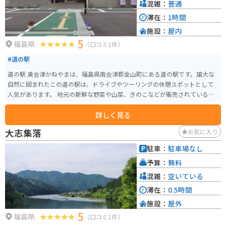
混雑：
普通
滞在：
1時間
施設：
屋内
5
福島県
（口コミ1件）
#道の駅
道の駅 奥会津かねやまは、福島県南会津郡金山町にある道の駅です。雄大な
自然に囲まれたこの道の駅は、ドライブやツーリングの休憩スポットとして
人気があります。 地元の新鮮な野菜や山菜、きのこなどが販売されている農
産物直売所や、会津の伝統工芸品を扱うお土産コーナーがあります。 奥会津
詳しく見る
かねやまの名物は、なんといっても蕎麦です。道の駅内にある蕎麦処では、
地元産の蕎麦粉を使った手打ち蕎麦を味わうことができます。 バイクに乗っ
大志集落
お気に入り
ている方は、駐車場にバイクスタンドが設置されているので安心です。ま
た、道の駅周辺には、尾瀬国立公園や檜枝岐村など、自然豊かな観光スポッ
駐車：
駐車場なし
トがたくさんあります。ツーリングの拠点としても最適です。
予算：
無料
混雑：
空いている
滞在：
0.5時間
施設：
屋外
5
福島県
（口コミ1件）