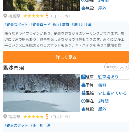
滞在：
3時間
施設：
屋外
5
福島県
（口コミ1件）
#絶景スポット
#絶景ロード
#山｜高原
#湖｜川｜滝
様々なドライブラインがあり、絶景を見ながらのツーリングができます。周
辺には道の駅もあり、食事を楽しみながらの休憩もできます。近くには浄土
平という火口を眺められるスポットもあり、車・バイクを降りて階段を登る
ちょっとしたトレッキングも楽しむことができる。
詳しく見る
毘沙門沼
お気に入り
駐車：
駐車場あり
予算：
無料
混雑：
少し空いている
滞在：
2時間
施設：
屋外
5
福島県
（口コミ1件）
#絶景スポット
#湖｜川｜滝