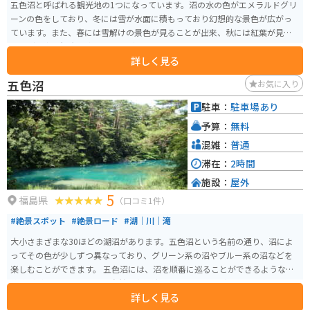
五色沼と呼ばれる観光地の1つになっています。沼の水の色がエメラルドグリ
ーンの色をしており、冬には雪が水面に積もっており幻想的な景色が広がっ
ています。また、春には雪解けの景色が見ることが出来、秋には紅葉が見れ
るなど年中で観光を楽しむことができます。
詳しく見る
五色沼
お気に入り
駐車：
駐車場あり
予算：
無料
混雑：
普通
滞在：
2時間
施設：
屋外
5
福島県
（口コミ1件）
#絶景スポット
#絶景ロード
#湖｜川｜滝
大小さまざまな30ほどの湖沼があります。五色沼という名前の通り、沼によ
ってその色が少しずつ異なっており、グリーン系の沼やブルー系の沼などを
楽しむことができます。 五色沼には、沼を順番に巡ることができるような散
策路がが設けられており、自然の中に溶け込んだ色とりどりの沼を楽しみな
詳しく見る
がら歩くことができるように整備されています。散策路の両端にはレストハ