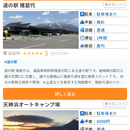
ウスと駐車場が設けられており、食事をとったり、お土産を購入したりする
道の駅 猪苗代
お気に入り
こともできます。
駐車：
駐車場あり
予算：
無料
混雑：
普通
滞在：
1時間
施設：
屋内
5
福島県
（口コミ1件）
#道の駅
道の駅 猪苗代は、福島県耶麻郡猪苗代町にある道の駅です。磐梯朝日国立公
園の玄関口に位置し、雄大な磐梯山と猪苗代湖を望む絶景スポットです。 地
元の新鮮な野菜や果物、お土産などを販売する物産館や、猪苗代湖のワカサ
ギや地元産の蕎麦などが味わえるレストランがあります。また、観光案内所
詳しく見る
では、周辺の観光情報を入手することができます。 バイクで訪れる場合、駐
車場は広く、休憩スペースもあるので、ツーリングの拠点としても最適で
天神浜オートキャンプ場
お気に入り
す。猪苗代湖周辺は、磐梯吾妻スカイラインや磐梯ゴールドラインなど、景観
の美しいワインディングロードが続くエリアなので、バイクツーリングにお
駐車：
駐車場あり
すすめです。 猪苗代町は、磐梯山麓に広がる高原野菜の一大産地としても知
予算：
8000円
られています。特に、トウモロコシ、トマト、キャベツなどが有名です。ま
た、猪苗代湖では、冬期に氷上でのワカサギ釣りが盛んに行われています。
混雑：
普通