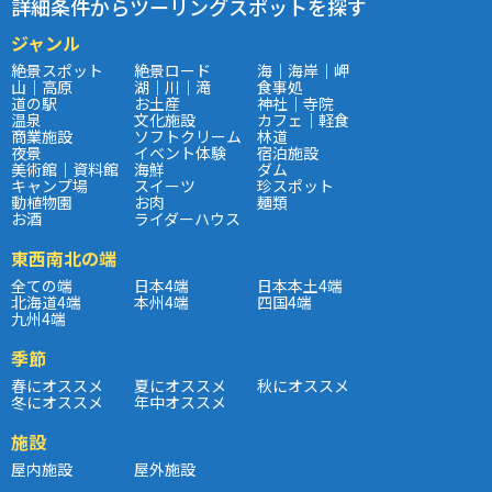
詳細条件からツーリングスポットを探す
ジャンル
絶景スポット
絶景ロード
海｜海岸｜岬
山｜高原
湖｜川｜滝
食事処
道の駅
お土産
神社｜寺院
温泉
文化施設
カフェ｜軽食
商業施設
ソフトクリーム
林道
夜景
イベント体験
宿泊施設
美術館｜資料館
海鮮
ダム
キャンプ場
スイーツ
珍スポット
動植物園
お肉
麺類
お酒
ライダーハウス
東西南北の端
全ての端
日本4端
日本本土4端
北海道4端
本州4端
四国4端
九州4端
季節
春にオススメ
夏にオススメ
秋にオススメ
冬にオススメ
年中オススメ
施設
屋内施設
屋外施設