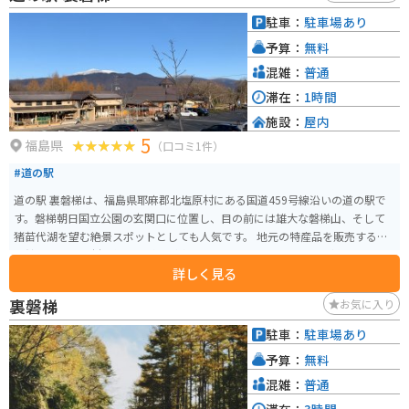
駐車：
駐車場あり
予算：
無料
混雑：
普通
滞在：
1時間
施設：
屋内
5
福島県
（口コミ1件）
#道の駅
道の駅 裏磐梯は、福島県耶麻郡北塩原村にある国道459号線沿いの道の駅で
す。磐梯朝日国立公園の玄関口に位置し、目の前には雄大な磐梯山、そして
猪苗代湖を望む絶景スポットとしても人気です。 地元の特産品を販売する物
産館や、地元食材を使った料理が楽しめるレストラン、そして磐梯山の噴火
詳しく見る
の歴史や自然について学べる展示館などがあります。特に、裏磐梯ならでは
の新鮮な野菜や山菜、きのこなどは見逃せません。また、レストランでは、
裏磐梯
お気に入り
裏磐梯産の蕎麦粉を使った蕎麦や、猪苗代湖で獲れたワカサギを使った料理
などが人気です。 バイクで訪れる場合は、磐梯吾妻スカイラインや磐梯ゴー
駐車：
駐車場あり
ルドラインなど、周辺には絶景のワインディングロードが数多くあります。ツ
予算：
無料
ーリングの休憩場所としても最適です。道の駅から雄大な自然を眺めなが
ら、地元の美味しいものを堪能してみてください。
混雑：
普通