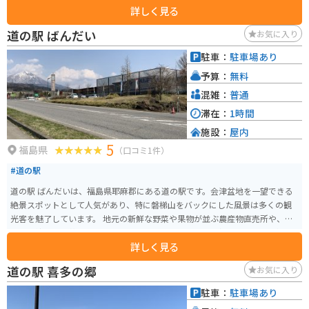
詳しく見る
も訪れたいと思わせてくれます。
道の駅 ばんだい
お気に入り
駐車：
駐車場あり
予算：
無料
混雑：
普通
滞在：
1時間
施設：
屋内
5
福島県
（口コミ1件）
#道の駅
道の駅 ばんだいは、福島県耶麻郡にある道の駅です。会津盆地を一望できる
絶景スポットとして人気があり、特に磐梯山をバックにした風景は多くの観
光客を魅了しています。 地元の新鮮な野菜や果物が並ぶ農産物直売所や、会
津の伝統的な工芸品を販売するコーナーもあります。食事処では、会津名物
詳しく見る
のソースカツ丼や喜多方ラーメンなどが味わえます。バイクで訪れる際は、
道の駅から裏磐梯方面へのルートがおすすめです。磐梯吾妻スカイラインや
道の駅 喜多の郷
お気に入り
レークラインなど、走りごたえのあるワインディングロードが続きます。ただ
し、山岳地帯のため天候が変わりやすいので注意が必要です。 周辺には、猪
駐車：
駐車場あり
苗代湖や五色沼など、自然豊かな観光スポットも点在しています。