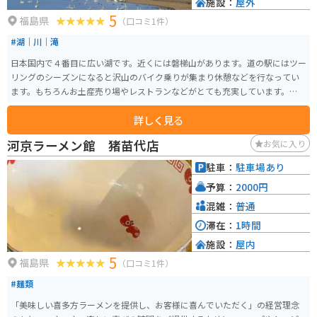
施設：
屋外
5
福島県
（口コミ1件）
#湖｜川｜滝
日本国内で４番目に広い湖です。近くには磐梯山があります。道の駅にはツー
リングのシーズンになると沢山のバイク乗りが集まり休憩などを行なってい
ます。もちろんお土産売り場やレストランなどがとても充実しています。その
周辺にはにはキャンプ場などの施設もあり、ライダーも1日楽しめるツーリン
詳しく見る
グスポットになっています。
河京ラーメン館 猪苗代店
お気に入り
駐車：
駐車場あり
予算：
2000円
混雑：
普通
滞在：
1時間
施設：
屋内
5
福島県
（口コミ1件）
#麺類
「美味しい喜多方ラーメンを提供し、お客様に喜んでいただく」の経営理念