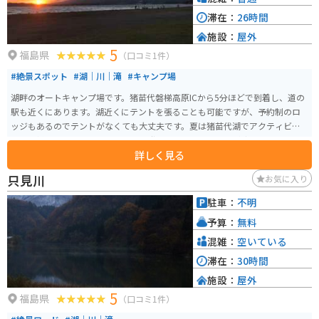
滞在：
26時間
施設：
屋外
5
福島県
（口コミ1件）
#絶景スポット
#湖｜川｜滝
#キャンプ場
湖畔のオートキャンプ場です。猪苗代磐梯高原ICから5分ほどで到着し、道の
駅も近くにあります。湖近くにテントを張ることも可能ですが、予約制のロ
ッジもあるのでテントがなくても大丈夫です。夏は猪苗代湖でアクティビテ
ィ、磐梯山もあるので足を延ばせば登山もできます。夕日が沈んでいく景色
詳しく見る
がとても綺麗です。
只見川
お気に入り
駐車：
不明
予算：
無料
混雑：
空いている
滞在：
30時間
施設：
屋外
5
福島県
（口コミ1件）