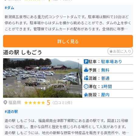
#ダム
新潟県五泉市にある重力式コンクリートダムです。駐車場は無料で10台ほど
停められます。駐車場からはダムを横から眺めることができ、ダムの上を歩く
ことができます。管理棟ではダムカードの配布があります。全体的に年季の入
った建物です。
詳しく見る
道の駅 しもごう
お気に入り
駐車：
駐車場あり
予算：
無料
混雑：
普通
滞在：
1時間
施設：
屋内
5
福島県
（口コミ1件）
#道の駅
道の駅 しもごうは、福島県南会津郡下郷町にある道の駅です。国道121号線
沿いに位置し、豊かな自然と歴史を感じられる場所として人気があります。
道の駅 しもごうには、地元の新鮮な野菜や特産品を販売する直売所や、地元