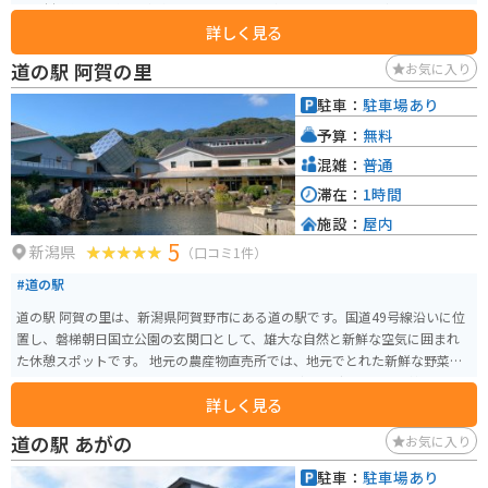
の食材を使った料理を提供するレストランがあります。特に、南会津町産の
詳しく見る
そば粉を使った手打ちそばは人気メニューです。また、会津地方の伝統工芸
品や民芸品なども販売しており、お土産探しにも最適です。 バイクで訪れる
道の駅 阿賀の里
お気に入り
場合、道の駅 しもごうは、駐車場が広く、休憩場所としても最適です。周辺
には、観音沼森林公園や塔のへつりなど、自然豊かな観光スポットも多くあ
駐車：
駐車場あり
ります。特に、観音沼森林公園は、ブナ林に囲まれた神秘的な沼で、ハイキ
予算：
無料
ングやバードウォッチングを楽しむことができます。また、塔のへつりは、
凝灰岩が侵食されてできた奇岩群で、国の天然記念物にも指定されていま
混雑：
普通
す。 道の駅 しもごうは、南会津地方の魅力が詰まった道の駅です。ドライブ
滞在：
1時間
やツーリングの途中に、ぜひお立ち寄りください。
施設：
屋内
5
新潟県
（口コミ1件）
#道の駅
道の駅 阿賀の里は、新潟県阿賀野市にある道の駅です。国道49号線沿いに位
置し、磐梯朝日国立公園の玄関口として、雄大な自然と新鮮な空気に囲まれ
た休憩スポットです。 地元の農産物直売所では、地元でとれた新鮮な野菜や
果物をはじめ、阿賀野市の特産品である「ヤスダヨーグルト」や「笹だん
詳しく見る
ご」など、お土産に最適な商品が数多く販売されています。また、レストラン
では、地元産の食材を使った郷土料理や、手打ちそばなどが楽しめます。 バ
道の駅 あがの
お気に入り
イクで訪れる場合、道の駅には広い駐車場が完備されているので安心です。
周辺には、磐梯吾妻スカイラインや奥只見シルバーラインなど、景観の美し
駐車：
駐車場あり