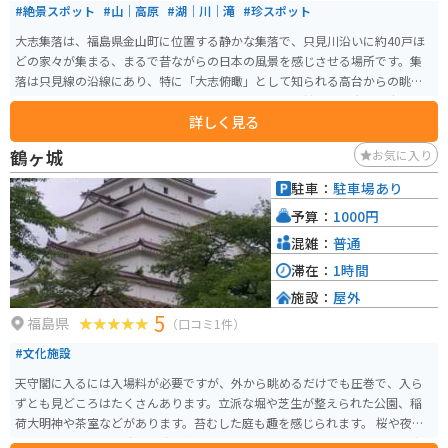
#絶景スポット
#山｜高原
#湖｜川｜滝
#珍スポット
大志集落は、福島県金山町に位置する静かな集落で、只見川沿いに約40戸ほ
どの家々が集まる、まるで昔ながらの日本の風景を感じさせる場所です。集
落は只見線の沿線にあり、特に「大志俯瞰」として知られる高台からの眺め
が絶景で、只見川の水面に映る山々と集落が美しい水鏡となる光景が広がり
詳しく見る
ます。 日本のスイスと呼ばれる風景で撮影スポットで有名です。鉄道ファン
が集落をバックに写真を撮ったりします。駐車場はありませんが道路の幅や
鶴ヶ城
お気に入り
周りを見渡せるほど広いので路上駐車で止めて写真も撮れます。夏と冬で見
れる景色が違うの季節で違う風景を写真におさめるのもおすすめです。
駐車：
駐車場あり
予算：
1000円
混雑：
普通
滞在：
1時間
施設：
屋外
5
福島県
（口コミ1件）
#文化施設
天守閣に入るには入場料が必要ですが、外から眺めるだけでも圧巻で、入ら
ずとも見どころはたくさんあります。立派な堀や芝生が整えられた公園、稲
荷大明神や茶室などがあります。苔むした庭も趣を感じられます。 桜や夜の
ライトアップなど、時期や時間帯によって特別なイベントもあるので、何度