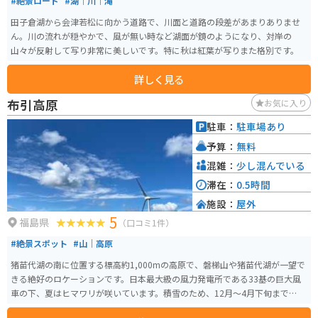
#絶景ロード
#湖｜川｜滝
田子倉湖から会津若松に向かう道路で、川面と道路の段差があまりありませ
ん。川の流れが穏やかで、風が無い時など湖面が鏡のようになり、対岸の
山々が反射して写り非常に美しいです。特に秋は紅葉が写りまた格別です。
詳しく見る
布引高原
お気に入り
駐車：
駐車場あり
予算：
無料
混雑：
少し混んでいる
滞在：
0.5時間
施設：
屋外
5
福島県
（口コミ1件）
#絶景スポット
#山｜高原
猪苗代湖の南に位置する標高約1,000mの高原で、磐梯山や猪苗代湖が一望で
きる絶好のロケーションです。日本最大級の風力発電所である33基の巨大風
車の下、夏はヒマワリが咲いています。積雪のため、12月〜4月下旬まで閉鎖
されています。