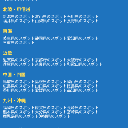
北陸・甲信越
新潟県のスポット
富山県のスポット
石川県のスポット
福井県のスポット
山梨県のスポット
長野県のスポット
東海
岐阜県のスポット
静岡県のスポット
愛知県のスポット
三重県のスポット
近畿
滋賀県のスポット
京都府のスポット
大阪府のスポット
兵庫県のスポット
奈良県のスポット
和歌山県のスポット
中国・四国
鳥取県のスポット
島根県のスポット
岡山県のスポット
広島県のスポット
山口県のスポット
徳島県のスポット
香川県のスポット
愛媛県のスポット
高知県のスポット
九州・沖縄
福岡県のスポット
佐賀県のスポット
長崎県のスポット
熊本県のスポット
大分県のスポット
宮崎県のスポット
鹿児島県のスポット
沖縄県のスポット