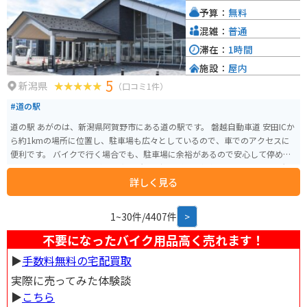
いワインディングロードが数多く走り、ツーリングの拠点としても最適で
予算：
無料
す。 道の駅 阿賀の里は、自然豊かな環境の中で、地元の美味しいものを味わ
ったり、景色を楽しんだり、ゆっくりと休憩できる場所です。ドライブやツ
混雑：
普通
ーリングの途中に、ぜひお立ち寄りください。
滞在：
1時間
施設：
屋内
5
新潟県
（口コミ1件）
#道の駅
道の駅 あがのは、新潟県阿賀野市にある道の駅です。 磐越自動車道 安田ICか
ら約1kmの場所に位置し、駐車場も広々としているので、車でのアクセスに
便利です。 バイクで行く場合でも、駐車場に余裕があるので安心して停めら
れます。 地元の農産物が並ぶ直売所や、郷土料理を提供するレストラン、観
詳しく見る
光案内所などを併設しており、ドライブ中の休憩スポットとして人気があり
ます。 特産品としては、地元産コシヒカリや新鮮な野菜、笹団子などが人気
です。 周辺には、五頭温泉郷や安田瓦ロードなど、観光スポットも点在して
1~30件/4407件
>
いるので、観光拠点としても利用できます。 特に五頭温泉郷は、開湯1300年
の歴史を持つ温泉地として知られており、日帰り入浴も可能です。 道の駅 あ
不要になったバイク用品高く売れます！
がの 住所：〒959-1923 新潟県阿賀野市安田字飯田2038-1 電話番号：0250-6
▶︎
手数料無料の宅配買取
8-7736
実際に売ってみた体験談
▶︎
こちら