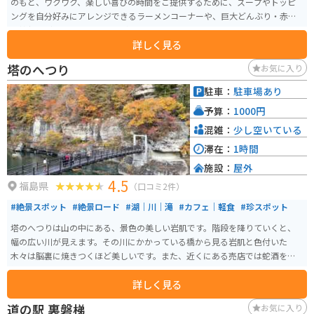
のもと、ワクワク、楽しい喜びの時間をご提供するために、スープやトッピ
ングを自分好みにアレンジできるラーメンコーナーや、巨大どんぶり・赤べ
こ神社などのフォトスポットがあります。
詳しく見る
塔のへつり
お気に入り
駐車：
駐車場あり
予算：
1000円
混雑：
少し空いている
滞在：
1時間
施設：
屋外
4.5
福島県
（口コミ2件）
#絶景スポット
#絶景ロード
#湖｜川｜滝
#カフェ｜軽食
#珍スポット
塔のへつりは山の中にある、景色の美しい岩肌です。階段を降りていくと、
幅の広い川が見えます。その川にかかっている橋から見る岩肌と色付いた
木々は脳裏に焼きつくほど美しいです。また、近くにある売店では蛇酒を堪
能することもできます。
詳しく見る
道の駅 裏磐梯
お気に入り