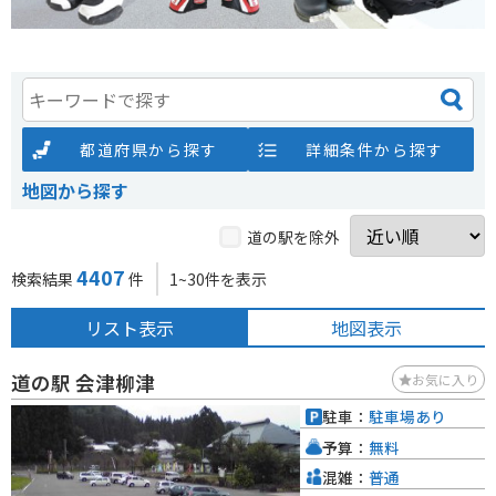
都道府県から探す
詳細条件から探す
地図から探す
道の駅を除外
4407
検索結果
件
1~30件を表示
リスト表示
地図表示
道の駅 会津柳津
お気に入り
駐車：
駐車場あり
予算：
無料
混雑：
普通