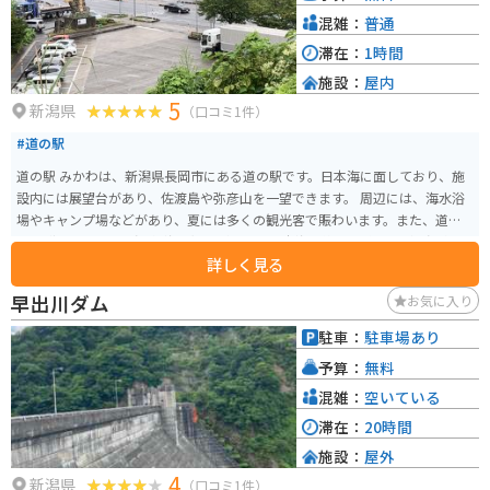
混雑：
普通
滞在：
1時間
施設：
屋内
5
新潟県
（口コミ1件）
#道の駅
道の駅 みかわは、新潟県長岡市にある道の駅です。日本海に面しており、施
設内には展望台があり、佐渡島や弥彦山を一望できます。 周辺には、海水浴
場やキャンプ場などがあり、夏には多くの観光客で賑わいます。また、道の
駅の隣には「みかわ温泉 海の湯」があり、日本海の絶景を眺めながら温泉を
詳しく見る
楽しむことができます。温泉はナトリウム-塩化物強塩泉で、保温効果が高く
湯冷めしにくいのが特徴です。 バイクで訪れる場合、日本海沿岸を走る国道3
早出川ダム
お気に入り
52号線は、景色が良くツーリングに最適です。道の駅には、バイク専用の駐
車場も用意されています。 地元の名産品としては、新鮮な海の幸が挙げられ
駐車：
駐車場あり
ます。道の駅内のレストランでは、地元で獲れた魚介類を使った料理を楽し
予算：
無料
むことができます。また、お土産コーナーでは、干物や海産物の加工品など
も販売されています。
混雑：
空いている
滞在：
20時間
施設：
屋外
4
新潟県
（口コミ1件）