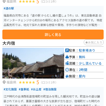
5
福島県
（口コミ1件）
#道の駅
福島県白河市にある「道の駅 からむし織の里しょうわ」は、東北自動車道 白
河インターチェンジから約5分の場所にあるアクセス抜群の道の駅です。 特産
品販売所では、地元で採れた新鮮な野菜や果物、手作りの漬物などが販売さ
れています。 また、白河ラーメンやけんちんうどんといった地元グルメも堪
詳しく見る
能できます。 施設内には、市の伝統工芸品である白河だるまやからむし織の
展示コーナーもあり、お土産探しにも最適です。 バイクで訪れる際は、広々
大内宿
お気に入り
とした駐車場があるので安心です。 ツーリングの休憩場所として、ぜひ立ち
寄ってみてください。
駐車：
駐車場あり
予算：
無料
混雑：
少し混んでいる
滞在：
2時間
施設：
屋内
5
福島県
（口コミ1件）
#文化施設
#食事処
#お土産
#宿泊施設
江戸時代の会津西街道宿場町の町並みを残した観光地です。町並みの道は舗
装されておらず、藁葺き屋根の大きな民家が立ち並び、宿場町だった時代の
「半農半宿」の暮らしや景観にふれることができます。地域の農産品・手工