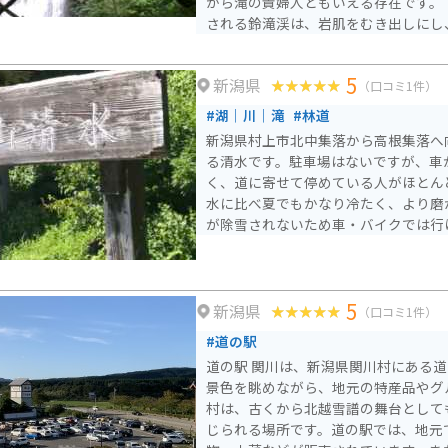
から滝の貴婦人ともいえる存在です。 この2つの滝を中心に形成
される鈴滝渓は、岩肌をむき出しにし
ます。 途中狭い道が何ヶ所もあるので車のすれ違いは大変です
が、バイクなら問題ありません。
5
新潟県
（口コミ1件）
#湖｜川｜滝
#林道
新潟県村上市北中集落から高根集落へ
る清水です。駐車場はないですが、車
く、道に寄せて停めている人がほとん
水に比べ夏でもかなり冷たく、より磨
が除雪されないため車・バイクでは行
川
5
新潟県
（口コミ1件）
#道の駅
道の駅 関川は、新潟県関川村にある
景色を眺めながら、地元の特産品やグルメ
村は、古くから北越雪譜の舞台として
じられる場所です。道の駅では、地元