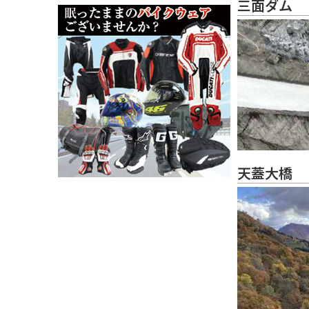
三面ダム
天蓋大橋