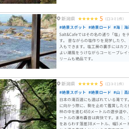
5
新潟県
（口コミ1件）
#絶景スポット
#絶景ロード
#海｜海
Salt&Cafeではその名の通り「塩」
す。 昔ながらの塩作りを見学したり
入もできます。塩工房の裏手にはカフ
よい潮風をうけながらコーヒーブレイ
リームも絶品です。
5
新潟県
（口コミ1件）
#絶景スポット
#絶景ロード
#山｜高
日本の滝百選にも選ばれている滝です
に向かう際に、駒を止めて鑑賞したと伝え
林の中を進む450メートルの遊歩道や、
ートルの瀑布轟音は爽快です。また、
をあらわす落差38メートル、幅5メー