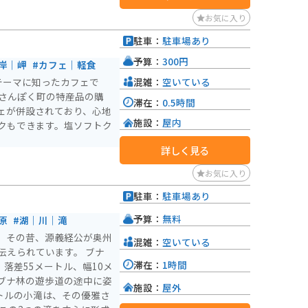
お気に入り
駐車：
駐車場あり
予算：
300円
岸｜岬
#カフェ｜軽食
混雑：
空いている
をテーマに知ったカフェで
、さんぽく町の特産品の購
滞在：
0.5時間
ェが併設されており、心地
施設：
屋内
クもできます。塩ソフトク
詳しく見る
お気に入り
駐車：
駐車場あり
予算：
無料
原
#湖｜川｜滝
。その昔、源義経公が奥州
混雑：
空いている
られています。 ブナ
滞在：
1時間
落差55メートル、幅10メ
ブナ林の遊歩道の途中に姿
施設：
屋外
トルの小滝は、その優雅さ