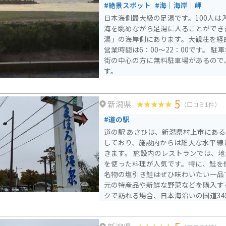
#絶景スポット
#海｜海岸｜岬
日本海側最大級の足湯です。100人は
海を眺めながら足湯に入ることができ
湯」の海岸側にあります。大観荘を経
営業時間は6：00～22：00です。 
街の中心の方に無料駐車場があるので
す。
日
5
新潟県
（口コミ1件）
#道の駅
道の駅 あさひは、新潟県村上市にあ
しており、施設内からは雄大な水平線
きます。 施設内のレストランでは、地元で獲れた新鮮な魚介類
を使った料理が人気です。特に、鮭を
名物の塩引き鮭はぜひ味わいたい一品
元の特産品や新鮮な野菜などを購入するこ
クで訪れる場合、日本海沿いの国道34
良いシーサイドツーリングを楽しむこ
林
さひは、休憩ポイントとしても最適で