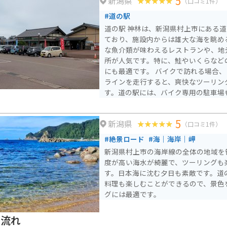
5
新潟県
瀬波温泉など、観光スポットも点在し
（口コミ1件）
#道の駅
道の駅 神林は、新潟県村上市にある
ており、施設内からは雄大な海を眺めるこ
な魚介類が味わえるレストランや、地
所が人気です。特に、鮭やいくらなど
にも最適です。 バイクで訪れる場合、日本海沿いのシーサイド
ラインを走行すると、爽快なツーリン
す。道の駅には、バイク専用の駐車場も
辺には、笹川流れなど、風光明媚な観
います。道の駅 神林を拠点に、新潟
5
新潟県
んでみてはいかがでしょうか。
（口コミ1件）
#絶景ロード
#海｜海岸｜岬
新潟県村上市の海岸線の全体の地域を
度が高い海水が綺麗で、ツーリングも
す。日本海に沈む夕日も素敵です。道
料理も楽しむことができるので、景色
グには最適です。
川流れ