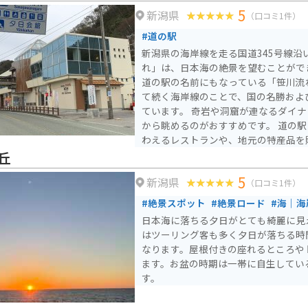
5
新潟県
（口コミ1件）
#道の駅
新潟県の海岸線を走る国道345号線沿
れ」は、日本海の絶景を望むことがで
道の駅の名前にもなっている「笹川流れ
て続く海岸線のことで、国の名勝およ
ています。 奇岩や洞窟が連なるダイ
から眺めるのがおすすめです。 道の
わえるレストランや、地元の特産品を
す。 笹川流れ周辺には、温泉施設も
丘
ングで疲れた体を癒すのにも最適です。 バイクで訪れる際
5
新潟県
道の駅に隣接する駐車場を利用できま
（口コミ1件）
く、カーブも多いので、運転には十分
#絶景スポット
#絶景ロード
#海｜海
た、強風時は波しぶきがかかることも
日本海に落ちる夕日がとても綺麗に見
あると安心です。 周辺には、景勝地の「眼鏡岩」や「弁天
はツーリング客も多く夕日が落ちる時
岩」、海水浴場など、見どころがたく
なります。屋根付きの座れるところや
暮れ時の景色は美しく、水平線に沈む
ます。お盆の時期は一帯に自生してい
す。 お土産には、笹川流れ産の塩を
す。
な魚介類を使った加工品がおすすめで