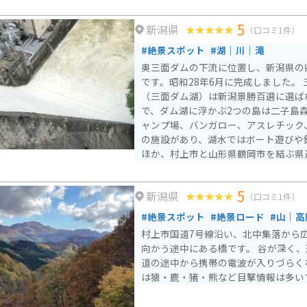
5
新潟県
（口コミ1件）
#絶景スポット
#湖｜川｜滝
奥三面ダムの下流に位置し、新潟県の
です。昭和28年6月に完成しました。
（三面ダム湖）は新潟景勝百選に選ば
で、ダム湖に浮かぶ2つの島は二子島
ャンプ場、バンガロー、アスレチック
の施設があり、湖水ではボート遊びや釣り
ほか、村上市と山形県鶴岡市を結ぶ県
イン」が通っており春の新緑・秋の紅
観光地として活かされています。
5
新潟県
（口コミ1件）
#絶景スポット
#絶景ロード
#山｜高
村上市国道7号線沿い、北中集落から
向かう途中にある橋です。 谷が深く
道の途中から携帯の電波が入りづらく
は猿・鹿・猪・熊など目撃情報は多い