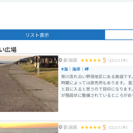
リスト表示
い広場
5
新潟県
（口コミ1件）
#海｜海岸｜岬
笹川流れ沿い野潟地区にある施設です
時期によっては直売所もあります。 
と目に入ると思うので目印になります
が階段状に整備されているところがあ
5
新潟県
（口コミ1件）