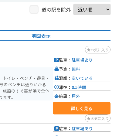
道の駅を除外
地図表示
お気に入り
駐車：
駐車場あり
予算：
無料
混雑：
空いている
。トイレ・ベンチ・遊具・
星形のベンチは通りかかる
滞在：
0.5時間
。施設のすぐ裏が浜で全体
施設：
屋外
ります。
詳しく見る
お気に入り
駐車：
駐車場あり