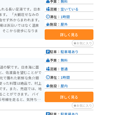
予算：
無料
混雑：
空いている
入れる長い足湯です。日本
ます。 「大観荘せなみの
滞在：
1時間
由せず外からまわれます。
施設：
屋外
駐車場は浜沿いではなく温泉
、そこから徒歩になりま
詳しく見る
お気に入り
駐車：
駐車場あり
予算：
無料
る道の駅です。日本海に面
混雑：
普通
と、佐渡島を望むことがで
滞在：
1時間
使った料理は絶品で、村上
施設：
屋内
です。また、売店では、地
とができます。 バイ
詳しく見る
5号線を走ると、気持ちの
とができます。道の駅 あ
お気に入り
す。周辺には、笹川流れや
駐車：
駐車場あり