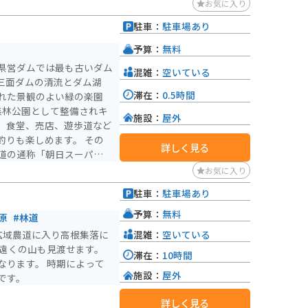
お気に入り
駐車：
駐車場あり
予算：
無料
県営ダムでは最も古いダム
混雑：
空いている
 三面ダムの清流とダム湖
滞在：
0.5時間
れた景観のよい緑の楽園
森林公園として整備されキ
施設：
屋外
、食堂、売店、遊歩道など
も楽しめます。 その
詳しく見る
道の通称「朝日スーパーラ
葉と天然の景観を活かした
お気に入り
駐車：
駐車場あり
予算：
無料
原
#林道
混雑：
空いている
広域農道に入り高根集落に
、遠くの山も見渡せます。
滞在：
10時間
なります。 時期によって
施設：
屋外
です。
詳しく見る