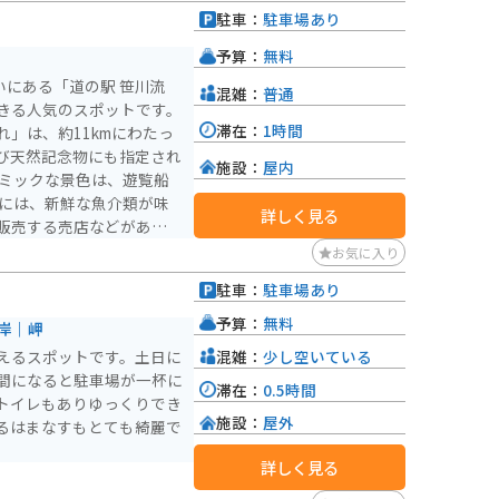
駐車：
駐車場あり
予算：
無料
いにある「道の駅 笹川流
混雑：
普通
きる人気のスポットです。
滞在：
1時間
」は、約11kmにわたっ
び天然記念物にも指定され
施設：
屋内
ナミックな景色は、遊覧船
駅には、新鮮な魚介類が味
詳しく見る
販売する売店などがありま
点在しているので、ツーリ
お気に入り
は、
駐車：
駐車場あり
す。 海岸線は道幅が狭
注意してください。 ま
予算：
無料
岸｜岬
あるので、レインウェアが
混雑：
少し空いている
えるスポットです。土日に
間になると駐車場が一杯に
滞在：
0.5時間
さんあります。 特に、夕
トイレもありゆっくりでき
夕日を眺めることができま
施設：
屋外
るはまなすもとても綺麗で
使った「塩羊羹」や、新鮮
す。
詳しく見る