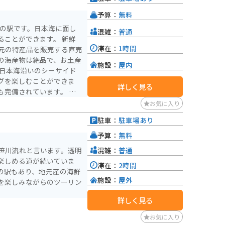
ています。
予算：
無料
道の駅です。日本海に面し
混雑：
普通
とができます。 新鮮
滞在：
1時間
元の特産品を販売する直売
の海産物は絶品で、お土産
施設：
屋内
グを楽しむことができま
詳しく見る
完備されています。 周
光スポットも多く点在して
お気に入り
の自然を満喫する旅を楽し
駐車：
駐車場あり
予算：
無料
混雑：
普通
笹川流れと言います。透明
楽しめる道が続いていま
滞在：
2時間
の駅もあり、地元産の海鮮
施設：
屋外
を楽しみながらのツーリン
詳しく見る
お気に入り