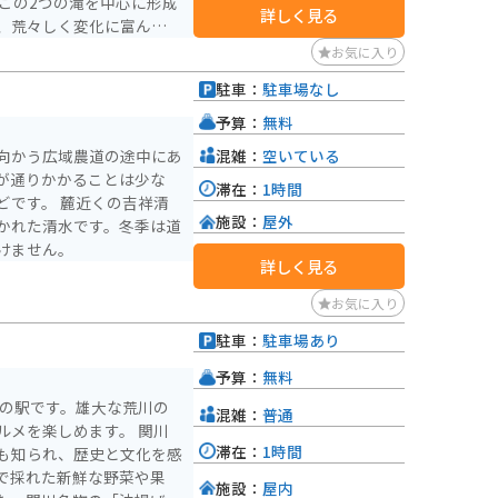
詳しく見る
、荒々しく変化に富んでい
お気に入り
駐車：
駐車場なし
予算：
無料
混雑：
空いている
向かう広域農道の途中にあ
が通りかかることは少な
滞在：
1時間
どです。 麓近くの吉祥清
施設：
屋外
かれた清水です。冬季は道
けません。
詳しく見る
お気に入り
駐車：
駐車場あり
予算：
無料
道の駅です。雄大な荒川の
混雑：
普通
を楽しめます。 関川
滞在：
1時間
も知られ、歴史と文化を感
で採れた新鮮な野菜や果
施設：
屋内