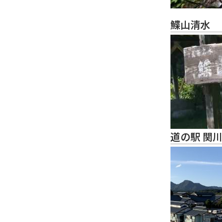
鰈山清水
道の駅 関