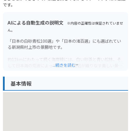
です。
AIによる自動生成の説明文
※内容の正確性は保証されていませ
ん。
「日本の白砂青松100選」や「日本の渚百選」にも選ばれてい
る新潟県村上市の景勝地です。
約11kmにわたって続く海岸線には、白い砂浜と青い松林、そ
...続きを読む
して日本海の荒波によって削られた奇岩が織りなす美しい景色
が広がっています。
遊覧船に乗れば、海上から間近に奇岩を眺めることができ、迫
基本情報
力満点です。
また、透明度の高い海は海水浴やダイビングにも最適です。
新鮮な海の幸を味わえるのも魅力の一つです。
バイクで訪れる場合、海岸線沿いの国道345号線を走ると、爽
快なツーリングを楽しむことができます。
駐車場も点在しているので、休憩を取りながら景色を堪能でき
ます。