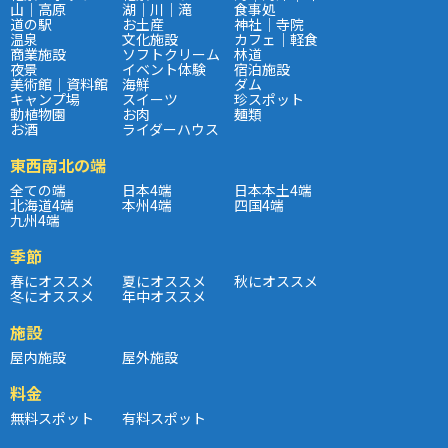
山｜高原
湖｜川｜滝
食事処
道の駅
お土産
神社｜寺院
温泉
文化施設
カフェ｜軽食
商業施設
ソフトクリーム
林道
夜景
イベント体験
宿泊施設
美術館｜資料館
海鮮
ダム
キャンプ場
スイーツ
珍スポット
動植物園
お肉
麺類
お酒
ライダーハウス
東西南北の端
全ての端
日本4端
日本本土4端
北海道4端
本州4端
四国4端
九州4端
季節
春にオススメ
夏にオススメ
秋にオススメ
冬にオススメ
年中オススメ
施設
屋内施設
屋外施設
料金
無料スポット
有料スポット