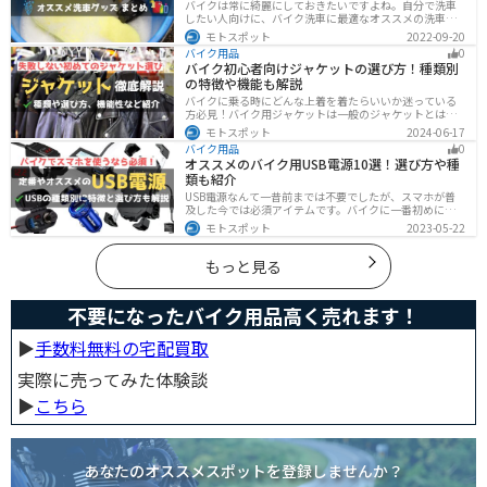
バイクは常に綺麗にしておきたいですよね。自分で洗車
したい人向けに、バイク洗車に最適なオススメの洗車グ
ッズを紹介します。汚れを落とすシャンプーからツヤを
モトスポット
2022-09-20
出すワックスまで全て紹介します。自分でバイク洗車を
バイク用品
0
しようと思っている方は参考にしてください。
バイク初心者向けジャケットの選び方！種類別
の特徴や機能も解説
バイクに乗る時にどんな上着を着たらいいか迷っている
方必見！バイク用ジャケットは一般のジャケットとは違
い、バイク専用に作られています。動きやすさ・快適
モトスポット
2024-06-17
さ・機能性・デザイン性など様々なメリットがありま
バイク用品
0
す。この記事では、ジャケットの種類や選び方など初心
オススメのバイク用USB電源10選！選び方や種
者が知っておくべきことをまとめました。
類も紹介
USB電源なんて一昔前までは不要でしたが、スマホが普
及した今では必須アイテムです。バイクに一番初めにつ
けたいグッズです。この記事では、そんなバイク用USB電
モトスポット
2023-05-22
源の種類や選び方、オススメ商品を厳選して紹介します
ので、ぜひ参考にしてください。
もっと見る
不要になったバイク用品高く売れます！
▶︎
手数料無料の宅配買取
実際に売ってみた体験談
▶︎
こちら
あなたのオススメスポットを登録しませんか？