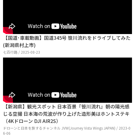
【国道･車載動画】国道345号 笹川流れをドライブしてみた
(新潟県村上市)
七百行路 / 2025-08-23
【新潟県】観光スポット 日本百景『笹川流れ』朝の陽光感
じる空撮 日本海の荒波が作り上げた造形美はホントステキ
（4Kドローン DJI AIR2S）
ドローンと日本を旅するチャンネル JVW(Journey Vista Wings JAPAN) / 2023-0
6-06