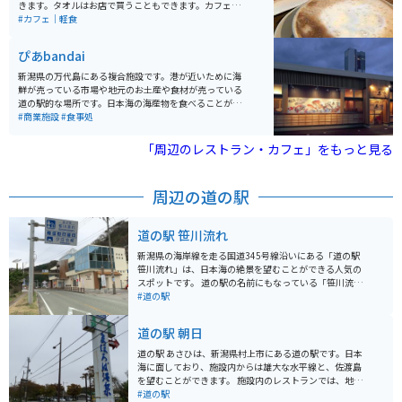
きます。タオルはお店で買うこともできます。カフェの
隣に地元産の雑貨屋、2階にマッサージ屋さんが入って
#カフェ｜軽食
るのでツーリングの疲れを取ることもできます。
ぴあbandai
新潟県の万代島にある複合施設です。港が近いために海
鮮が売っている市場や地元のお土産や食材が売っている
道の駅的な場所です。日本海の海産物を食べることがで
きるお店が数店舗あり、なかでも回転寿司弁慶は一番お
#商業施設
#食事処
すすめです。回転寿司ながらも日本海の新鮮な海の幸が
食べられる場所です。その他カフェもあり、老若男女楽
「周辺のレストラン・カフェ」をもっと見る
しむことができる場所です。
周辺の道の駅
道の駅 笹川流れ
新潟県の海岸線を走る国道345号線沿いにある「道の駅
笹川流れ」は、日本海の絶景を望むことができる人気の
スポットです。 道の駅の名前にもなっている「笹川流
れ」は、約11kmにわたって続く海岸線のことで、国の
#道の駅
名勝および天然記念物にも指定されています。 奇岩や洞
窟が連なるダイナミックな景色は、遊覧船から眺めるの
道の駅 朝日
がおすすめです。 道の駅には、新鮮な魚介類が味わえる
レストランや、地元の特産品を販売する売店などがあり
道の駅 あさひは、新潟県村上市にある道の駅です。日本
ます。 笹川流れ周辺には、温泉施設も点在しているの
海に面しており、施設内からは雄大な水平線と、佐渡島
で、ツーリングで疲れた体を癒すのにも最適です。 バイ
を望むことができます。 施設内のレストランでは、地元
クで訪れる際は、道の駅に隣接する駐車場を利用できま
で獲れた新鮮な魚介類を使った料理が人気です。特に、
#道の駅