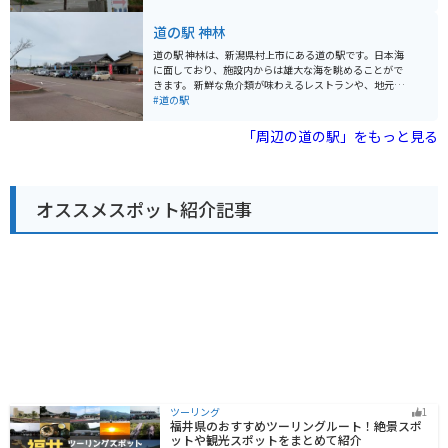
す。 海岸線は道幅が狭く、カーブも多いので、運転には
鮭を使った料理は絶品で、村上名物の塩引き鮭はぜひ味
十分注意してください。 また、強風時は波しぶきがかか
わいたい一品です。また、売店では、地元の特産品や新
道の駅 神林
ることもあるので、レインウェアがあると安心です。 周
鮮な野菜などを購入することができます。 バイクで訪れ
辺には、景勝地の「眼鏡岩」や「弁天岩」、海水浴場な
る場合、日本海沿いの国道345号線を走ると、気持ちの
道の駅 神林は、新潟県村上市にある道の駅です。日本海
ど、見どころがたくさんあります。 特に、夕暮れ時の景
良いシーサイドツーリングを楽しむことができます。道
に面しており、施設内からは雄大な海を眺めることがで
色は美しく、水平線に沈む夕日を眺めることができま
の駅 あさひは、休憩ポイントとしても最適です。周辺に
きます。 新鮮な魚介類が味わえるレストランや、地元の
す。 お土産には、笹川流れ産の塩を使った「塩羊羹」
は、笹川流れや瀬波温泉など、観光スポットも点在して
特産品を販売する直売所が人気です。特に、鮭やいくら
#道の駅
や、新鮮な魚介類を使った加工品がおすすめです。
います。
などの海産物は絶品で、お土産にも最適です。 バイクで
訪れる場合、日本海沿いのシーサイドラインを走行する
「周辺の道の駅」をもっと見る
と、爽快なツーリングを楽しむことができます。道の駅
には、バイク専用の駐車場も完備されています。 周辺に
は、笹川流れなど、風光明媚な観光スポットも多く点在
しています。道の駅 神林を拠点に、新潟の自然を満喫す
オススメスポット紹介記事
る旅を楽しんでみてはいかがでしょうか。
ツーリング
1
福井県のおすすめツーリングルート！絶景スポ
ットや観光スポットをまとめて紹介