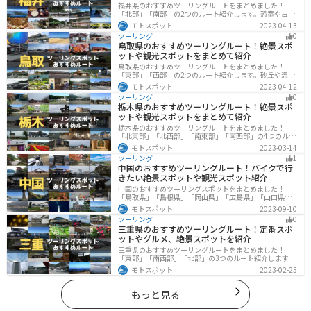
福井県のおすすめツーリングルートをまとめました！
「北部」「南部」の2つのルート紹介します。恐竜や古代
遺跡、温泉地など魅力に溢れるスポットが多数ありま
モトスポット
2023-04-13
す。バイクで福井県にツーリングに行く際は参考にして
ツーリング
0
ください。
鳥取県のおすすめツーリングルート！絶景スポ
ットや観光スポットをまとめて紹介
鳥取県のおすすめツーリングルートをまとめました！
「東部」「西部」の2つのルート紹介します。砂丘や温泉
地、歴史ある城跡など魅力溢れるスポットが多数あるの
モトスポット
2023-04-12
で楽しめます。バイクで鳥取県にツーリングに行く際は
ツーリング
0
参考にしてください。
栃木県のおすすめツーリングルート！絶景スポ
ットや観光スポットをまとめて紹介
栃木県のおすすめツーリングルートをまとめました！
「北東部」「北西部」「南東部」「南西部」の4つのルー
ト紹介します。日本を代表する神社や広大な山や滝、湖
モトスポット
2023-03-14
などを歴史や自然を満喫するツーリングができます。バ
ツーリング
1
イクで栃木県にツーリングに行く際は参考にしてくださ
中国のおすすめツーリングルート！バイクで行
い。
きたい絶景スポットや観光スポット紹介
中国のおすすめツーリングスポットをまとめました！
「鳥取県」「島根県」「岡山県」「広島県」「山口県」
の各県の観光地紹介します。自然豊かな山々や湖、温泉
モトスポット
2023-09-10
地が点在し、四季折々の景色を楽しめるスポットが多数
ツーリング
0
あります。バイクで中国にツーリングに行く際は参考に
三重県のおすすめツーリングルート！定番スポ
してください。
ットやグルメ、絶景スポットを紹介
三重県のおすすめツーリングルートをまとめました！
「東部」「南西部」「北部」の3つのルート紹介します。
標高の高いスカイラインからリアス式海岸まであるの
モトスポット
2023-02-25
で、飽きることなくツーリングを堪能できます。バイク
で三重県にツーリングに行く際は参考にしてください。
もっと見る