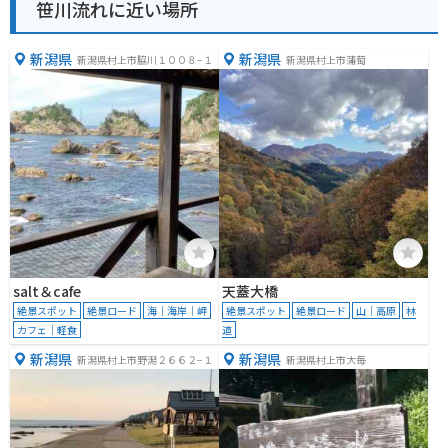
笹川流れに近い場所
新潟県
新潟県
新潟県村上市脇川１００８−１
新潟県村上市蒲萄
salt＆cafe
天蓋大橋
絶景スポット
絶景ロード
海｜海岸｜岬
絶景スポット
絶景ロード
山｜高原
林
カフェ｜軽食
道
新潟県
新潟県
新潟県村上市野潟２６６２−１
新潟県村上市大毎