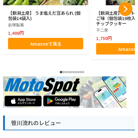
【新潟土産】 うま塩えだ豆あられ (個
【新潟土産】カントリ
包装14袋入)
ご味（個包装16枚入
チップクッキー
岩塚製菓
不二家
1,400円
1,750円
Amazonで見る
Amazo
笹川流れのレビュー