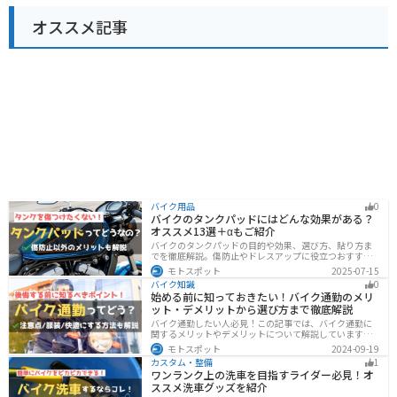
オススメ記事
バイク用品
0
バイクのタンクパッドにはどんな効果がある？
オススメ13選＋αもご紹介
バイクのタンクパッドの目的や効果、選び方、貼り方ま
でを徹底解説。傷防止やドレスアップに役立つおすすめ
アイテムも紹介。初心者にも分かりやすい内容で、タン
モトスポット
2025-07-15
クパッド選びに迷っている方に最適な情報をお届けしま
バイク知識
0
す。
始める前に知っておきたい！バイク通勤のメリ
ット・デメリットから選び方まで徹底解説
バイク通勤したい人必見！この記事では、バイク通勤に
関するメリットやデメリットについて解説しています。
実は通勤時間を短縮できるメリットがありますが、会社
モトスポット
2024-09-19
によっては許可されない場合もあるので、事前に確認が
カスタム・整備
1
必要です。この記事を読めばバイク通勤の始め方がわか
ワンランク上の洗車を目指すライダー必見！オ
ります。
ススメ洗車グッズを紹介