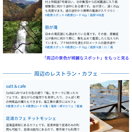
村上市国道7号線沿い、北中集落から広域農道に入り高
根集落に向かう途中にある橋です。 谷が深く、遠くの山
も見渡せます。道の途中から携帯の電波が入りづらくな
ります。 時期によっては猿・鹿・猪・熊など目撃情報は
#絶景スポット
#絶景ロード
#山｜高原
#林道
多いです。
鈴が滝
日本の滝百選にも選ばれている滝です。その昔、源義経
公が奥州に向かう際に、駒を止めて鑑賞したと伝えられ
ています。 ブナ林の中を進む450メートルの遊歩道や、
落差55メートル、幅10メートルの瀑布轟音は爽快です。
#絶景スポット
#絶景ロード
#山｜高原
#湖｜川｜滝
また、ブナ林の遊歩道の途中に姿をあらわす落差38メー
トル、幅5メートルの小滝は、その優雅さから滝の貴婦
「周辺の景色が綺麗なスポット」をもっと見る
人ともいえる存在です。 この2つの滝を中心に形成され
る鈴滝渓は、岩肌をむき出しにし、荒々しく変化に富ん
でいます。 途中狭い道が何ヶ所もあるので車のすれ違い
周辺のレストラン・カフェ
は大変ですが、バイクなら問題ありません。
salt＆cafe
Salt&Cafeではその名の通り「塩」をテーマに知ったカ
フェです。 昔ながらの塩作りを見学したり、さんぽく町
の特産品の購入もできます。塩工房の裏手にはカフェが
併設されており、心地よい潮風をうけながらコーヒーブ
#絶景スポット
#絶景ロード
#海｜海岸｜岬
#カフェ｜軽食
レイクもできます。塩ソフトクリームも絶品です。
足湯カフェ チットモッシェ
温海温泉街にあるカフェです。足湯併設で足湯のみの利
用も可能で、足湯は店内にあるので、悪天候でも利用で