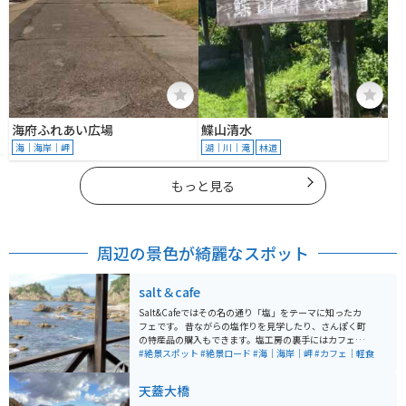
海府ふれあい広場
鰈山清水
海｜海岸｜岬
湖｜川｜滝
林道
もっと見る
周辺の景色が綺麗なスポット
salt＆cafe
Salt&Cafeではその名の通り「塩」をテーマに知ったカ
フェです。 昔ながらの塩作りを見学したり、さんぽく町
の特産品の購入もできます。塩工房の裏手にはカフェが
併設されており、心地よい潮風をうけながらコーヒーブ
#絶景スポット
#絶景ロード
#海｜海岸｜岬
#カフェ｜軽食
レイクもできます。塩ソフトクリームも絶品です。
天蓋大橋