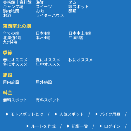
美術館｜資料館
海鮮
ダム
キャンプ場
スイーツ
珍スポット
動植物園
お肉
麺類
お酒
ライダーハウス
東西南北の端
全ての端
日本4端
日本本土4端
北海道4端
本州4端
四国4端
九州4端
季節
春にオススメ
夏にオススメ
秋にオススメ
冬にオススメ
年中オススメ
施設
屋内施設
屋外施設
料金
無料スポット
有料スポット
モトスポットとは
人気スポット
バイク用品
ルートを作成
記事一覧
ログイン