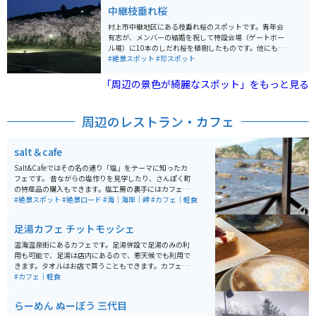
中継枝垂れ桜
村上市中継地区にある枝垂れ桜のスポットです。青年会
有志が、メンバーの結婚を祝して特設会場（ゲートボー
ル場）に10本のしだれ桜を植樹したものです。他にも、
中継集落内に大小合わせておよそ120本のしだれ桜が咲
#絶景スポット
#珍スポット
き誇ります。 夜はライトアップも行われています。集落
内にも点在しているので散策すると至る所に見受けられ
「周辺の景色が綺麗なスポット」をもっと見る
ます。 ライトアップ会場前に剪定された枝が置いてあ
り、持ち帰ることも可能です。
周辺のレストラン・カフェ
salt＆cafe
Salt&Cafeではその名の通り「塩」をテーマに知ったカ
フェです。 昔ながらの塩作りを見学したり、さんぽく町
の特産品の購入もできます。塩工房の裏手にはカフェが
併設されており、心地よい潮風をうけながらコーヒーブ
#絶景スポット
#絶景ロード
#海｜海岸｜岬
#カフェ｜軽食
レイクもできます。塩ソフトクリームも絶品です。
足湯カフェ チットモッシェ
温海温泉街にあるカフェです。足湯併設で足湯のみの利
用も可能で、足湯は店内にあるので、悪天候でも利用で
きます。タオルはお店で買うこともできます。カフェの
隣に地元産の雑貨屋、2階にマッサージ屋さんが入って
#カフェ｜軽食
るのでツーリングの疲れを取ることもできます。
らーめん ぬーぼう 三代目