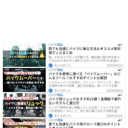
バイク用品
0
雨でも快適にバイクに乗る方法＆オススメ雨対
策グッズまとめ
雨。それはライダーの天敵です。無計画に雨の中を走ろ
うものなら 体がずぶ濡れになる バイクが汚れる 体温が奪
われて集中力が低下する 雨で視界が悪くなる 路面が濡れ
モトスポット
2023-04-23
て滑りやすくなるなど、晴れの日にはないマイナス要素
バイク用品
0
が盛りだくさんでライダーに押し寄せてきます。そんな
バイクを簡単に運べる「バイクムーバー」はど
雨の中を好んで走ろうなんて誰も考えていないはずです
んなツール？おすすめポイントも解説
が、どうしても避けられない場合もありますよね。この
記事では、レインウエアや防水バッグをはじめ、ライダ
バイクムーバーとは何か、メリット・デメリット、使え
ーや荷物を雨から守るための方法やグッズなどについて
る場所や床キズ対策、選び方を解説。重いバイクを狭い
紹介します。雨はライダーにとって非常に厄介なモノで
ガレージで楽に移動したい方へ、ワールドウォークやFov
モトスポット
2026-06-16
すが、バッチリと対策しておけば意外と快適に走れてし
nyなどおすすめ商品2選の特徴も紹介します。駐車時の切
まうものです
バイク用品
0
り返しや転倒の不安を減らしたいライダー必見です。導
バイク用リュックおすすめ10選！高機能で疲れ
入前の注意点もわかります。安全面まで確認。
ないモデルと選び方
バイクで荷物を楽に積載したい人必見！リュックなら全
ての荷物を一つにして、常に持ち運べるので手間も盗ま
れる心配もありません。腰や肩の負担を軽減して通勤通
モトスポット
2024-04-14
学・ツーリングを快適にできるオススメリュックを紹介
バイク用品
0
します。
夏でも快適なバイク用グローブ選びのポイント
とオススメ17選