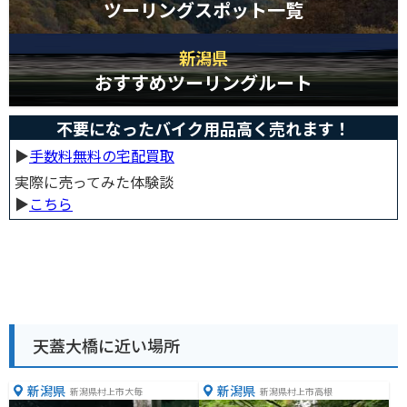
ツーリングスポット一覧
新潟県
おすすめツーリングルート
不要になったバイク用品高く売れます！
▶︎
手数料無料の宅配買取
実際に売ってみた体験談
▶︎
こちら
天蓋大橋に近い場所
新潟県
新潟県
新潟県村上市大毎
新潟県村上市高根