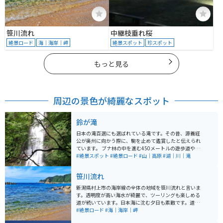
笹川流れ
中継枝垂れ桜
絶景ロード
海｜海岸｜岬
絶景スポット
珍スポット
もっと見る
周辺の景色が綺麗なスポット
鈴が滝
日本の滝百選にも選ばれている滝です。その昔、源義経
公が奥州に向かう際に、駒を止めて鑑賞したと伝えられ
ています。 ブナ林の中を進む450メートルの遊歩道や、
落差55メートル、幅10メートルの瀑布轟音は爽快です。
#絶景スポット
#絶景ロード
#山｜高原
#湖｜川｜滝
また、ブナ林の遊歩道の途中に姿をあらわす落差38メー
トル、幅5メートルの小滝は、その優雅さから滝の貴婦
笹川流れ
人ともいえる存在です。 この2つの滝を中心に形成され
る鈴滝渓は、岩肌をむき出しにし、荒々しく変化に富ん
新潟県村上市の海岸線の全体の地域を笹川流れと言いま
でいます。 途中狭い道が何ヶ所もあるので車のすれ違い
す。透明度が高い海水が綺麗で、ツーリングも楽しめる
は大変ですが、バイクなら問題ありません。
道が続いています。日本海に沈む夕日も素敵です。道の
駅もあり、地元産の海鮮料理も楽しむことができるの
#絶景ロード
#海｜海岸｜岬
で、景色を楽しみながらのツーリングには最適です。