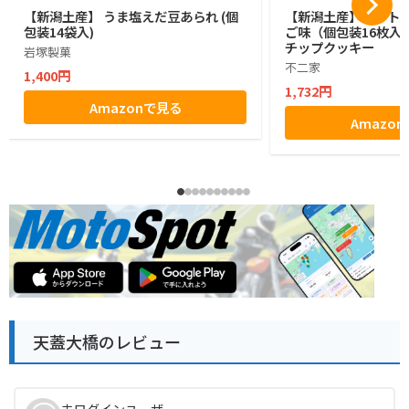
【新潟土産】 うま塩えだ豆あられ (個
【新潟土産】カントリ
包装14袋入)
ご味（個包装16枚入
チップクッキー
岩塚製菓
不二家
1,400円
1,732円
Amazonで見る
Amazo
天蓋大橋のレビュー
未ログインユーザー