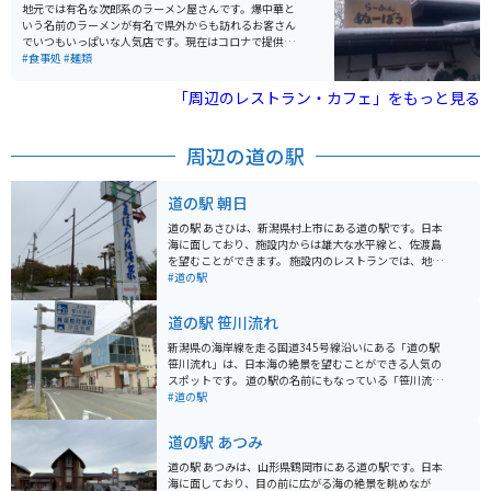
地元では有名な次郎系のラーメン屋さんです。爆中華と
いう名前のラーメンが有名で県外からも訪れるお客さん
でいつもいっぱいな人気店です。現在はコロナで提供し
ていませんが、大きなきくらげが食べ放題という粋なサ
#食事処
#麺類
ービスもおこなっています。
「周辺のレストラン・カフェ」をもっと見る
周辺の道の駅
道の駅 朝日
道の駅 あさひは、新潟県村上市にある道の駅です。日本
海に面しており、施設内からは雄大な水平線と、佐渡島
を望むことができます。 施設内のレストランでは、地元
で獲れた新鮮な魚介類を使った料理が人気です。特に、
#道の駅
鮭を使った料理は絶品で、村上名物の塩引き鮭はぜひ味
わいたい一品です。また、売店では、地元の特産品や新
道の駅 笹川流れ
鮮な野菜などを購入することができます。 バイクで訪れ
る場合、日本海沿いの国道345号線を走ると、気持ちの
新潟県の海岸線を走る国道345号線沿いにある「道の駅
良いシーサイドツーリングを楽しむことができます。道
笹川流れ」は、日本海の絶景を望むことができる人気の
の駅 あさひは、休憩ポイントとしても最適です。周辺に
スポットです。 道の駅の名前にもなっている「笹川流
は、笹川流れや瀬波温泉など、観光スポットも点在して
れ」は、約11kmにわたって続く海岸線のことで、国の
#道の駅
います。
名勝および天然記念物にも指定されています。 奇岩や洞
窟が連なるダイナミックな景色は、遊覧船から眺めるの
道の駅 あつみ
がおすすめです。 道の駅には、新鮮な魚介類が味わえる
レストランや、地元の特産品を販売する売店などがあり
道の駅 あつみは、山形県鶴岡市にある道の駅です。日本
ます。 笹川流れ周辺には、温泉施設も点在しているの
海に面しており、目の前に広がる海の絶景を眺めなが