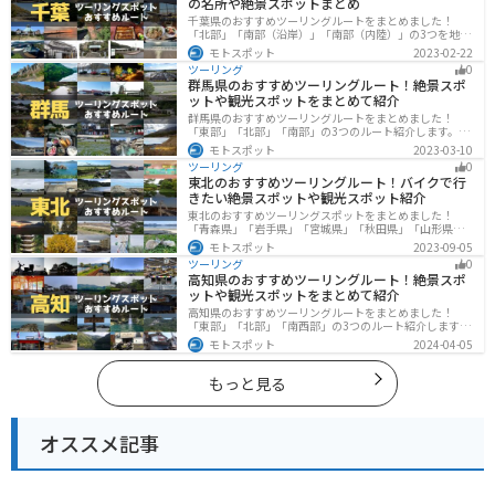
の名所や絶景スポットまとめ
千葉県のおすすめツーリングルートをまとめました！
「北部」「南部（沿岸）」「南部（内陸）」の3つを地域
別で紹介します！千葉は首都圏からのアクセスも良く、
モトスポット
2023-02-22
海と山どちらも堪能できるのでツーリングには最適な場
ツーリング
0
所です。
群馬県のおすすめツーリングルート！絶景スポ
ットや観光スポットをまとめて紹介
群馬県のおすすめツーリングルートをまとめました！
「東部」「北部」「南部」の3つのルート紹介します。草
津温泉や伊香保温泉など全国でも有名な温泉や豊かな自
モトスポット
2023-03-10
然を満喫するツーリングができます。バイクで群馬県に
ツーリング
0
ツーリングに行く際は参考にしてください。
東北のおすすめツーリングルート！バイクで行
きたい絶景スポットや観光スポット紹介
東北のおすすめツーリングスポットをまとめました！
「青森県」「岩手県」「宮城県」「秋田県」「山形県」
「福島県」の各県の観光地紹介します。自然豊かな山々
モトスポット
2023-09-05
や湖、温泉地が点在し、四季折々の景色を楽しめるスポ
ツーリング
0
ットが多数あります。バイクで東北にツーリングに行く
高知県のおすすめツーリングルート！絶景スポ
際は参考にしてください。
ットや観光スポットをまとめて紹介
高知県のおすすめツーリングルートをまとめました！
「東部」「北部」「南西部」の3つのルート紹介します。
山と海どちらも楽しめるスポットが多数あり、様々な楽
モトスポット
2024-04-05
しみ方ができます。バイクで高知県にツーリングに行く
際は参考にしてください。
もっと見る
オススメ記事