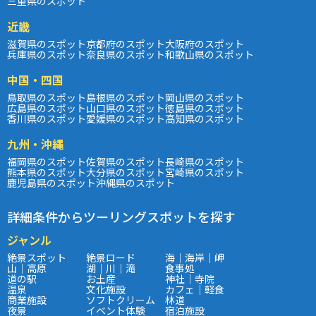
三重県のスポット
近畿
滋賀県のスポット
京都府のスポット
大阪府のスポット
兵庫県のスポット
奈良県のスポット
和歌山県のスポット
中国・四国
鳥取県のスポット
島根県のスポット
岡山県のスポット
広島県のスポット
山口県のスポット
徳島県のスポット
香川県のスポット
愛媛県のスポット
高知県のスポット
九州・沖縄
福岡県のスポット
佐賀県のスポット
長崎県のスポット
熊本県のスポット
大分県のスポット
宮崎県のスポット
鹿児島県のスポット
沖縄県のスポット
詳細条件からツーリングスポットを探す
ジャンル
絶景スポット
絶景ロード
海｜海岸｜岬
山｜高原
湖｜川｜滝
食事処
道の駅
お土産
神社｜寺院
温泉
文化施設
カフェ｜軽食
商業施設
ソフトクリーム
林道
夜景
イベント体験
宿泊施設