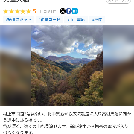
5
（口コミ1件）
#絶景スポット
#絶景ロード
#山｜高原
#林道
村上市国道7号線沿い、北中集落から広域農道に入り高根集落に向か
う途中にある橋です。
谷が深く、遠くの山も見渡せます。道の途中から携帯の電波が入り
づらくなります。