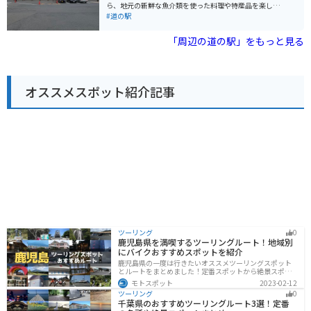
で、ツーリングで疲れた体を癒すのにも最適です。 バイ
ら、地元の新鮮な魚介類を使った料理や特産品を楽しむ
クで訪れる際は、道の駅に隣接する駐車場を利用できま
ことができます。 おすすめは、地元産の岩ガキや旬の魚
#道の駅
す。 海岸線は道幅が狭く、カーブも多いので、運転には
介を使った海鮮丼です。新鮮で濃厚な味わいは、ここで
十分注意してください。 また、強風時は波しぶきがかか
しか味わえません。また、お土産には、地元で水揚げさ
「周辺の道の駅」をもっと見る
ることもあるので、レインウェアがあると安心です。 周
れた魚介の干物や加工品、庄内地方の伝統野菜である
辺には、景勝地の「眼鏡岩」や「弁天岩」、海水浴場な
「だだちゃ豆」を使ったお菓子などが人気です。 バイク
ど、見どころがたくさんあります。 特に、夕暮れ時の景
で訪れる際には、日本海沿いの国道7号線を走るのがお
色は美しく、水平線に沈む夕日を眺めることができま
すすめです。風を感じながら、海岸線の美しい景色を楽
す。 お土産には、笹川流れ産の塩を使った「塩羊羹」
オススメスポット紹介記事
しむことができます。道の駅には、広い駐車場と休憩ス
や、新鮮な魚介類を使った加工品がおすすめです。
ペースが完備されているので、ツーリングの休憩場所と
しても最適です。
ツーリング
0
鹿児島県を満喫するツーリングルート！地域別
にバイクおすすめスポットを紹介
鹿児島県の一度は行きたいオススメツーリングスポット
とルートをまとめました！定番スポットから絶景スポッ
ト、温泉、山、海、グルメなど様々なジャンルで楽しめ
モトスポット
2023-02-12
ます。バイクで鹿児島ツーリングに行こうと思っている
ツーリング
0
人は、参考にしてください。
千葉県のおすすめツーリングルート3選！定番