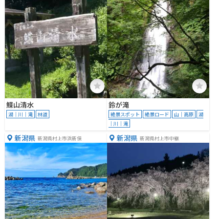
鰈山清水
鈴が滝
湖｜川｜滝
林道
絶景スポット
絶景ロード
山｜高原
湖
｜川｜滝
新潟県
新潟県
新潟県村上市浜新保
新潟県村上市中継