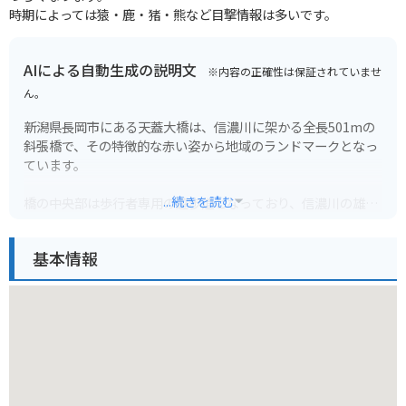
時期によっては猿・鹿・猪・熊など目撃情報は多いです。
AIによる自動生成の説明文
※内容の正確性は保証されていませ
ん。
新潟県長岡市にある天蓋大橋は、信濃川に架かる全長501mの
斜張橋で、その特徴的な赤い姿から地域のランドマークとなっ
ています。
...続きを読む
橋の中央部は歩行者専用の遊歩道となっており、信濃川の雄大
な流れや、周囲の山々を見渡すことができます。
特に、春には川の両岸に桜並木が続き、橋の上から眺める景色
基本情報
は圧巻です。夜間はライトアップされ、幻想的な雰囲気に包ま
れます。
バイクで訪れる際は、橋のたもとに駐車場が用意されていま
す。周辺には道の駅や公園もあり、ツーリングの休憩スポット
としても最適です。