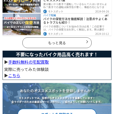
夏は暑いから素手で運転しているなんて人はいませんよ
ね？素手での運転は操作性が悪く、事故の元になりま
す。直射日光が当たり日焼けで余計に暑くなります。夏に
モトスポット
2024-04-26
は夏用グローブを使うことで、素手より涼しく快適にバ
バイク知識
0
イクに乗ることができるので是非使いましょう。
バイクの保管方法を徹底解説｜注意点やよくあ
るトラブルも紹介！
バイクの保管についてお悩みの方は必見！この記事で
は、バイクの保管方法を詳しく解説します。実は適切に
保管しなければ、バイクの状態を悪化させる恐れがあり
モトスポット
2024-10-12
ます。記事を参考にすれば、バイクを状態良く長持ちさ
せることが可能です。
もっと見る
不要になったバイク用品高く売れます！
▶︎
手数料無料の宅配買取
実際に売ってみた体験談
▶︎
こちら
あなたのオススメスポットを登録しませんか？
モトスポットでは、皆様からオススメスポットを募集しています！
全ライダーのための最高なサービス作りに、ご協力よろしくお願いいたします。