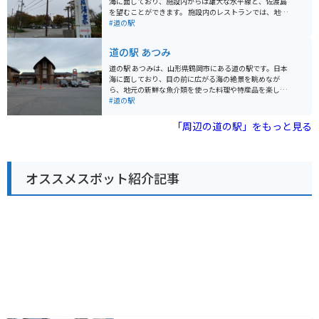
海に面しており、施設内からは雄大な水平線と、佐渡島
で、ツーリングで疲れた体を癒すのにも最適です。 バイ
を望むことができます。 施設内のレストランでは、地元
クで訪れる際は、道の駅に隣接する駐車場を利用できま
で獲れた新鮮な魚介類を使った料理が人気です。特に、
#道の駅
す。 海岸線は道幅が狭く、カーブも多いので、運転には
鮭を使った料理は絶品で、村上名物の塩引き鮭はぜひ味
十分注意してください。 また、強風時は波しぶきがかか
わいたい一品です。また、売店では、地元の特産品や新
道の駅 あつみ
ることもあるので、レインウェアがあると安心です。 周
鮮な野菜などを購入することができます。 バイクで訪れ
辺には、景勝地の「眼鏡岩」や「弁天岩」、海水浴場な
る場合、日本海沿いの国道345号線を走ると、気持ちの
道の駅 あつみは、山形県鶴岡市にある道の駅です。日本
ど、見どころがたくさんあります。 特に、夕暮れ時の景
良いシーサイドツーリングを楽しむことができます。道
海に面しており、目の前に広がる海の絶景を眺めなが
色は美しく、水平線に沈む夕日を眺めることができま
の駅 あさひは、休憩ポイントとしても最適です。周辺に
ら、地元の新鮮な魚介類を使った料理や特産品を楽しむ
す。 お土産には、笹川流れ産の塩を使った「塩羊羹」
は、笹川流れや瀬波温泉など、観光スポットも点在して
ことができます。 おすすめは、地元産の岩ガキや旬の魚
#道の駅
や、新鮮な魚介類を使った加工品がおすすめです。
います。
介を使った海鮮丼です。新鮮で濃厚な味わいは、ここで
しか味わえません。また、お土産には、地元で水揚げさ
「周辺の道の駅」をもっと見る
れた魚介の干物や加工品、庄内地方の伝統野菜である
「だだちゃ豆」を使ったお菓子などが人気です。 バイク
で訪れる際には、日本海沿いの国道7号線を走るのがお
すすめです。風を感じながら、海岸線の美しい景色を楽
オススメスポット紹介記事
しむことができます。道の駅には、広い駐車場と休憩ス
ペースが完備されているので、ツーリングの休憩場所と
しても最適です。