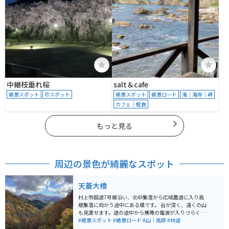
中継枝垂れ桜
salt＆cafe
絶景スポット
珍スポット
絶景スポット
絶景ロード
海｜海岸｜岬
カフェ｜軽食
もっと見る
周辺の景色が綺麗なスポット
天蓋大橋
村上市国道7号線沿い、北中集落から広域農道に入り高
根集落に向かう途中にある橋です。 谷が深く、遠くの山
も見渡せます。道の途中から携帯の電波が入りづらくな
ります。 時期によっては猿・鹿・猪・熊など目撃情報は
#絶景スポット
#絶景ロード
#山｜高原
#林道
多いです。