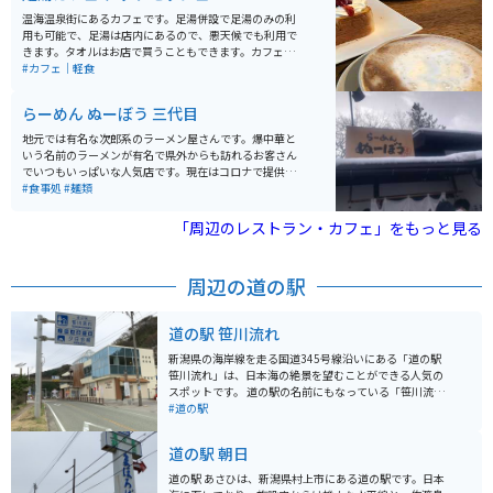
温海温泉街にあるカフェです。足湯併設で足湯のみの利
用も可能で、足湯は店内にあるので、悪天候でも利用で
きます。タオルはお店で買うこともできます。カフェの
隣に地元産の雑貨屋、2階にマッサージ屋さんが入って
#カフェ｜軽食
るのでツーリングの疲れを取ることもできます。
らーめん ぬーぼう 三代目
地元では有名な次郎系のラーメン屋さんです。爆中華と
いう名前のラーメンが有名で県外からも訪れるお客さん
でいつもいっぱいな人気店です。現在はコロナで提供し
ていませんが、大きなきくらげが食べ放題という粋なサ
#食事処
#麺類
ービスもおこなっています。
「周辺のレストラン・カフェ」をもっと見る
周辺の道の駅
道の駅 笹川流れ
新潟県の海岸線を走る国道345号線沿いにある「道の駅
笹川流れ」は、日本海の絶景を望むことができる人気の
スポットです。 道の駅の名前にもなっている「笹川流
れ」は、約11kmにわたって続く海岸線のことで、国の
#道の駅
名勝および天然記念物にも指定されています。 奇岩や洞
窟が連なるダイナミックな景色は、遊覧船から眺めるの
道の駅 朝日
がおすすめです。 道の駅には、新鮮な魚介類が味わえる
レストランや、地元の特産品を販売する売店などがあり
道の駅 あさひは、新潟県村上市にある道の駅です。日本
ます。 笹川流れ周辺には、温泉施設も点在しているの