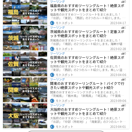
ツーリング
0
福島県のおすすめツーリングルート！絶景スポ
ットや観光スポットをまとめて紹介
福島県のおすすめツーリングルートをまとめました！
「北部」「東部」「西部」の3つのルート紹介します。内
陸部には山々が連なり、海岸線は太平洋に面してるので
モトスポット
2023-04-17
観光スポットが多数あります。バイクで福島県にツーリ
ツーリング
1
ングに行く際は参考にしてください。
茨城県のおすすめツーリングルート！定番スポ
ットや絶景スポットをまとめて紹介
茨城県のおすすめツーリングルートをまとめました！
「北部」「南部」の2つのルート紹介します。海鮮が堪能
できる港や梅の景勝地、自然豊かな山々があるのでツー
モトスポット
2023-02-28
リングにもってこいです。バイクで茨城県にツーリング
ツーリング
0
に行く際は参考にしてください。
佐賀県のおすすめツーリングルート！絶景スポ
ットや観光スポットをまとめて紹介
佐賀県のおすすめツーリングルートをまとめました！
「東部」「西部」の2つのルート紹介します。美しい温泉
地や古墳群、歴史ある城や神社仏閣など、バイクツーリ
モトスポット
2023-04-06
ングに適したスポットが多数存在し、様々な楽しみ方が
ツーリング
0
できます。バイクで佐賀県にツーリングに行く際は参考
関東のおすすめツーリングルート！バイクで行
にしてください。
きたい絶景スポットや観光スポット紹介
関東のおすすめツーリングスポットをまとめました！
「茨城県」「栃木県」「群馬県」「埼玉県」「千葉県」
「東京都」「神奈川県」の各県の観光地紹介します。自
モトスポット
2023-09-06
然豊かな山々や湖、温泉地が点在し、四季折々の景色を
ツーリング
0
楽しめるスポットが多数あります。バイクで関東にツー
大阪府のおすすめツーリングルート！絶景スポ
リングに行く際は参考にしてください。
ットや観光スポットをまとめて紹介
大阪府のおすすめツーリングルートをまとめました！
「北部」「中部（市街地）」「南東部」の3つのルート紹
介します。歴史と近代が融合した魅力的なエリアで様々
モトスポット
2023-04-01
な楽しみ方ができます。バイクで大阪府にツーリングに