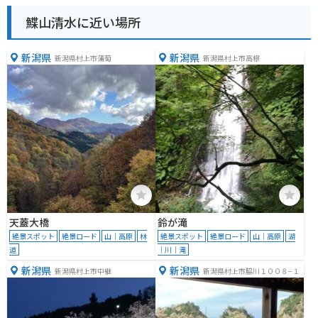
鰈山清水に近い場所
新潟県
新潟県
新潟県村上市蒲萄
新潟県村上市高根
天蓋大橋
鈴が滝
絶景スポット
絶景ロード
山｜高原
林
絶景スポット
絶景ロード
山｜高原
湖
道
｜川｜滝
新潟県
新潟県
新潟県村上市中継
新潟県村上市脇川１００８−１