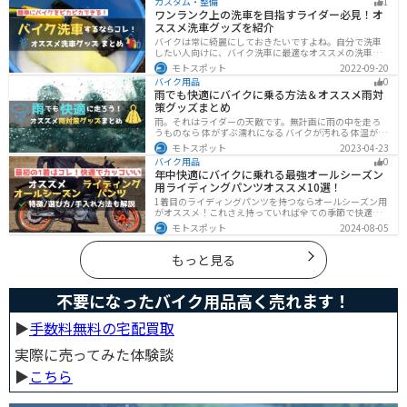
カスタム・整備
1
ランまで満足できるモデルを集めました。
ワンランク上の洗車を目指すライダー必見！オ
ススメ洗車グッズを紹介
バイクは常に綺麗にしておきたいですよね。自分で洗車
したい人向けに、バイク洗車に最適なオススメの洗車グ
ッズを紹介します。汚れを落とすシャンプーからツヤを
モトスポット
2022-09-20
出すワックスまで全て紹介します。自分でバイク洗車を
バイク用品
0
しようと思っている方は参考にしてください。
雨でも快適にバイクに乗る方法＆オススメ雨対
策グッズまとめ
雨。それはライダーの天敵です。無計画に雨の中を走ろ
うものなら 体がずぶ濡れになる バイクが汚れる 体温が奪
われて集中力が低下する 雨で視界が悪くなる 路面が濡れ
モトスポット
2023-04-23
て滑りやすくなるなど、晴れの日にはないマイナス要素
バイク用品
0
が盛りだくさんでライダーに押し寄せてきます。そんな
年中快適にバイクに乗れる最強オールシーズン
雨の中を好んで走ろうなんて誰も考えていないはずです
用ライディングパンツオススメ10選！
が、どうしても避けられない場合もありますよね。この
記事では、レインウエアや防水バッグをはじめ、ライダ
1着目のライディングパンツを持つならオールシーズン用
ーや荷物を雨から守るための方法やグッズなどについて
がオススメ！これさえ持っていれば全ての季節で快適に
紹介します。雨はライダーにとって非常に厄介なモノで
ツーリングできます。快適性だけでなく、機能性やデザ
モトスポット
2024-08-05
すが、バッチリと対策しておけば意外と快適に走れてし
インに優れたものも多くあるので、安全にカッコよくバ
まうものです
イクに乗りたい人は是非持っておきましょう。
もっと見る
不要になったバイク用品高く売れます！
▶︎
手数料無料の宅配買取
実際に売ってみた体験談
▶︎
こちら