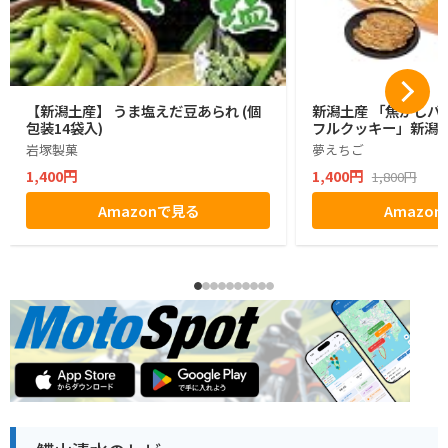
【新潟土産】 うま塩えだ豆あられ (個
新潟土産 「焦がしバ
包装14袋入)
フルクッキー」新潟 
岩塚製菓
夢えちご
1,400円
1,400円
1,800円
Amazonで見る
Amazo