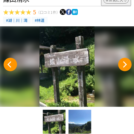
5
（口コミ1件）
#湖｜川｜滝
#林道