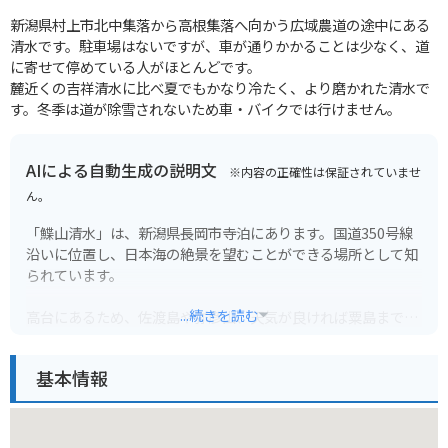
新潟県村上市北中集落から高根集落へ向かう広域農道の途中にある
清水です。駐車場はないですが、車が通りかかることは少なく、道
に寄せて停めている人がほとんどです。
麓近くの吉祥清水に比べ夏でもかなり冷たく、より磨かれた清水で
す。冬季は道が除雪されないため車・バイクでは行けません。
AIによる自動生成の説明文
※内容の正確性は保証されていませ
ん。
「鰈山清水」は、新潟県長岡市寺泊にあります。国道350号線
沿いに位置し、日本海の絶景を望むことができる場所として知
られています。
...続きを読む
高台にあるため、佐渡島や弥彦山、天気が良ければ粟島までも
見渡すことができます。特に夕暮れ時は、水平線に沈む夕日が
美しく、多くの人がその景色を一目見ようと訪れます。
基本情報
周辺には駐車場やトイレなどの施設も整っており、休憩スポッ
トとしてもおすすめです。ツーリングのルートとしても人気が
あり、バイクを停めてゆっくりと景色を楽しむことができま