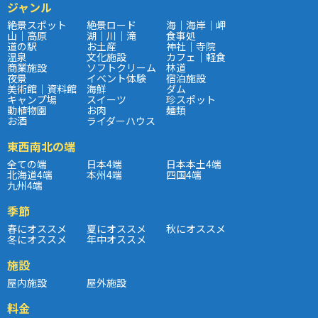
ジャンル
絶景スポット
絶景ロード
海｜海岸｜岬
山｜高原
湖｜川｜滝
食事処
道の駅
お土産
神社｜寺院
温泉
文化施設
カフェ｜軽食
商業施設
ソフトクリーム
林道
夜景
イベント体験
宿泊施設
美術館｜資料館
海鮮
ダム
キャンプ場
スイーツ
珍スポット
動植物園
お肉
麺類
お酒
ライダーハウス
東西南北の端
全ての端
日本4端
日本本土4端
北海道4端
本州4端
四国4端
九州4端
季節
春にオススメ
夏にオススメ
秋にオススメ
冬にオススメ
年中オススメ
施設
屋内施設
屋外施設
料金