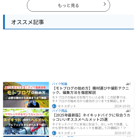
行く際は参考にしてください。
もっと見る
オススメ記事
バイク知識
0
【モトブログの始め方】機材選びや撮影テクニ
ック、編集方法を徹底解説
モトブログの始め方を知りたい人必見！この記事では、
モトブログの始め方から成功のコツまでを解説します。
実は、モトブログを始めるには機材をそろえる必要があ
モトスポット
2024-10-01
ります。記事を読めば、モトブログを成功させるための
バイク用品
0
コツを知ることが可能です。
【2025年最新版】ネイキッドバイクに似合うカ
ッコいいオススメヘルメット25選
ネイキッドバイクに本当に似合う、おしゃれで快適、し
かも安全性の高いヘルメットを厳選して25個紹介！フル
フェイス・ジェット・システムなどタイプ別に特徴や選
モトスポット
2025-07-25
び方も徹底解説。街乗りやツーリング、初心者からベテ