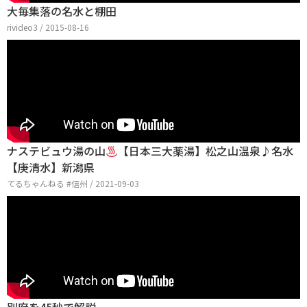
大毎集落の名水と棚田
rivideo3 / 2015-08-16
ナステビュウ湯の山
【日本三大薬湯】松之山温泉♪名水
【庚清水】新潟県
てるちゃんねる #信州 / 2021-09-03