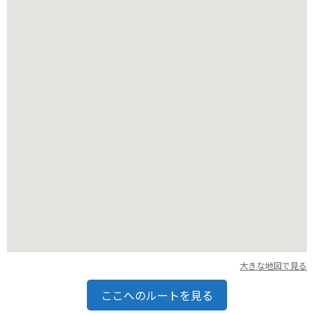
す。ドライブやツーリングで新潟県を訪れた際には、ぜひ立ち
寄ってみてください。
大きな地図で見る
ここへのルートを見る