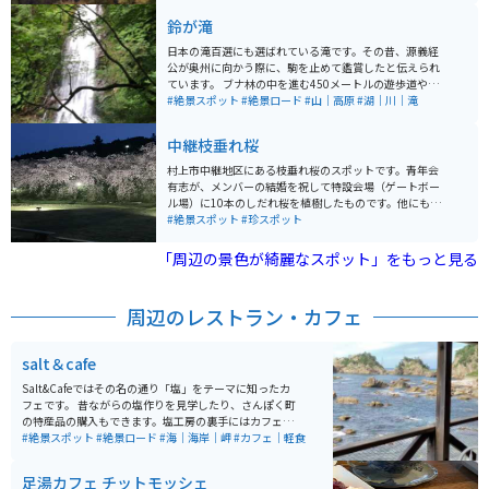
鈴が滝
日本の滝百選にも選ばれている滝です。その昔、源義経
公が奥州に向かう際に、駒を止めて鑑賞したと伝えられ
ています。 ブナ林の中を進む450メートルの遊歩道や、
落差55メートル、幅10メートルの瀑布轟音は爽快です。
#絶景スポット
#絶景ロード
#山｜高原
#湖｜川｜滝
また、ブナ林の遊歩道の途中に姿をあらわす落差38メー
トル、幅5メートルの小滝は、その優雅さから滝の貴婦
中継枝垂れ桜
人ともいえる存在です。 この2つの滝を中心に形成され
る鈴滝渓は、岩肌をむき出しにし、荒々しく変化に富ん
村上市中継地区にある枝垂れ桜のスポットです。青年会
でいます。 途中狭い道が何ヶ所もあるので車のすれ違い
有志が、メンバーの結婚を祝して特設会場（ゲートボー
は大変ですが、バイクなら問題ありません。
ル場）に10本のしだれ桜を植樹したものです。他にも、
中継集落内に大小合わせておよそ120本のしだれ桜が咲
#絶景スポット
#珍スポット
き誇ります。 夜はライトアップも行われています。集落
内にも点在しているので散策すると至る所に見受けられ
「周辺の景色が綺麗なスポット」をもっと見る
ます。 ライトアップ会場前に剪定された枝が置いてあ
り、持ち帰ることも可能です。
周辺のレストラン・カフェ
salt＆cafe
Salt&Cafeではその名の通り「塩」をテーマに知ったカ
フェです。 昔ながらの塩作りを見学したり、さんぽく町
の特産品の購入もできます。塩工房の裏手にはカフェが
併設されており、心地よい潮風をうけながらコーヒーブ
#絶景スポット
#絶景ロード
#海｜海岸｜岬
#カフェ｜軽食
レイクもできます。塩ソフトクリームも絶品です。
足湯カフェ チットモッシェ