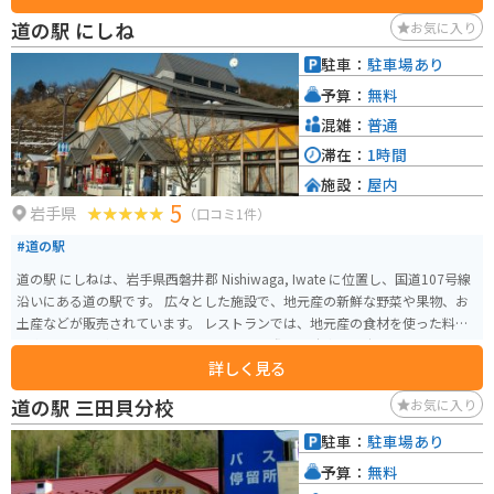
する直売所があり、新鮮な野菜や果物、お土産などを購入することができま
道の駅 にしね
お気に入り
す。レストランでは、地元産の食材を使った郷土料理や、ここでしか味わえ
ないオリジナルメニューも楽しめます。軽食コーナーには、ソフトクリーム
駐車：
駐車場あり
や地元産の牛乳を使ったスイーツもあり、休憩にも最適です。 バイクで訪れ
予算：
無料
る方は、道の駅には広い駐車場が完備されているので、安心して駐車できま
す。ツーリングの休憩地点として利用したり、周辺の観光スポットへの拠点
混雑：
普通
としても便利です。 周辺には、石川啄木記念館や、盛岡手づくり村など、観
滞在：
1時間
光スポットも点在しています。少し足を延ばせば、小岩井農場や、十和田八
施設：
屋内
幡平国立公園など、自然豊かな景勝地にもアクセスできます。 名産品として
5
は、盛岡冷麺やじゃじゃ麺、わんこそばといった麺類が有名です。また、南
岩手県
（口コミ1件）
部せんべいや、ごま摺り団子といったお菓子も人気があります。道の駅の直
#道の駅
売所では、地元で採れた新鮮な野菜や果物も販売されているので、お土産に
もおすすめです。 見どころとしては、道の駅に併設されている「賢治の学
道の駅 にしねは、岩手県西磐井郡 Nishiwaga, Iwate に位置し、国道107号線
校」があります。ここは、宮沢賢治の生涯や作品について学ぶことができる
沿いにある道の駅です。 広々とした施設で、地元産の新鮮な野菜や果物、お
施設です。また、道の駅の敷地内には、銀河鉄道の夜をモチーフにしたモニ
土産などが販売されています。 レストランでは、地元産の食材を使った料理
ュメントやオブジェが設置されており、写真撮影スポットとしても人気で
を楽しむことができます。 バイクで訪れる際は、駐車場も広く停めやすいの
す。 バイクでのツーリングで訪れる際は、周辺のワインディングロードも楽
詳しく見る
で安心です。 周辺には、温泉施設やキャンプ場などもあり、観光の拠点とし
しめます。特に、八幡平アスピーテラインは、絶景のワインディングロード
ても便利です。 道の駅 にしねは、地元の特産品である南部鉄器の展示や販売
道の駅 三田貝分校
お気に入り
として知られており、バイク乗りにはおすすめです。ただし、冬季は積雪の
も行っています。 また、近隣には、歴史的な建造物や美しい自然など、見ど
ため通行止めとなるので、注意が必要です。
ころもたくさんあります。
駐車：
駐車場あり
予算：
無料