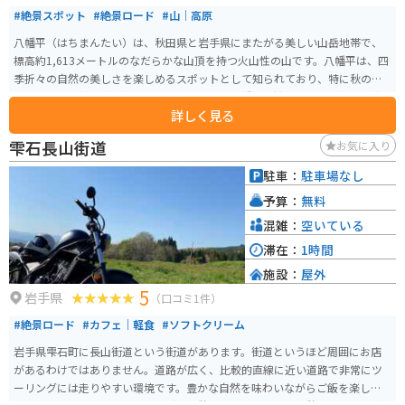
#絶景スポット
#絶景ロード
#山｜高原
八幡平（はちまんたい）は、秋田県と岩手県にまたがる美しい山岳地帯で、
標高約1,613メートルのなだらかな山頂を持つ火山性の山です。八幡平は、四
季折々の自然の美しさを楽しめるスポットとして知られており、特に秋の紅
葉や夏の高山植物が人気です。山頂付近には八幡沼や鏡沼といった湿原地帯
詳しく見る
が広がり、ハイキングコースも整備されています。山頂は真夏でも15度とい
う涼しさ。 平安の昔、坂上田村麻呂が朝廷から遣わされてここへ来た時に、
雫石長山街道
お気に入り
美しい景色に感動し、八幡大菩薩に感謝をこめて「八幡平」と名づけたと
か。そのシンボルである八幡沼は、八幡平の湖沼の中で一番大きい沼。エメ
駐車：
駐車場なし
ラルドグリーンに輝く沼の周囲には、ミズバショウ、ニッコウキスゲ、チン
予算：
無料
グルマ、ワタスゲと、高山植物が、雪解けから夏まで、リレーのように咲い
ていきます。 また、八幡平アスピーテラインという観光道路があり、ツーリ
混雑：
空いている
ングを楽しみながら絶景を堪能することができます。冬には雪景色が広が
滞在：
1時間
り、スキーやスノーボードといったウィンタースポーツも盛んです。 また、
施設：
屋外
松川温泉側から山頂をめざす八幡平樹海ラインに沿いには、蒸気が吹き出る
5
「太古の息吹」や、藤七温泉、大昔の噴火によってできた蓬莱境など、八幡
岩手県
（口コミ1件）
平の特色を堪能できるポイントが並んでいます。うっそうと茂る木々の合間
#絶景ロード
#カフェ｜軽食
#ソフトクリーム
を走行してみると、アスピーテライン側とは、樹木の種類が異なっているこ
とにも気がつくでしょう。
岩手県雫石町に長山街道という街道があります。街道というほど周囲にお店
があるわけではありません。道路が広く、比較的直線に近い道路で非常にツ
ーリングには走りやすい環境です。豊かな自然を味わいながらご飯を楽しめ