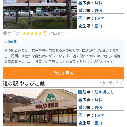
予算：
無料
ひ味わってみてください。
混雑：
普通
滞在：
1時間
施設：
屋内
5
岩手県
（口コミ1件）
#道の駅
道の駅おおのは、岩手県奥州市にある道の駅です。国道107号線沿いに位置
し、周囲には豊かな自然が広がっています。 道の駅おおのには、地元の新鮮
な農産物をはじめ、特産品や工芸品などを販売するショップがあります。特
に、地元で採れた新鮮な野菜や果物は人気があります。また、レストランで
詳しく見る
は、地元の食材を使用した郷土料理や麺類などを味わうことができます。 バ
イクで訪れる場合、道の駅おおのは広い駐車場を備えているため、安心して
道の駅 やまびこ館
お気に入り
駐車できます。周辺には、奥州藤原氏の歴史を感じられる史跡や、自然豊か
な公園など、ツーリングスポットも点在しています。 道の駅おおのは、地元
駐車：
駐車場あり
の人々との交流も楽しめる場所です。訪れた際には、ぜひ地元の人々に声を
予算：
無料
かけてみてください。地元の穴場情報などを教えてもらえるかもしれませ
ん。
混雑：
普通
滞在：
1時間
施設：
屋内