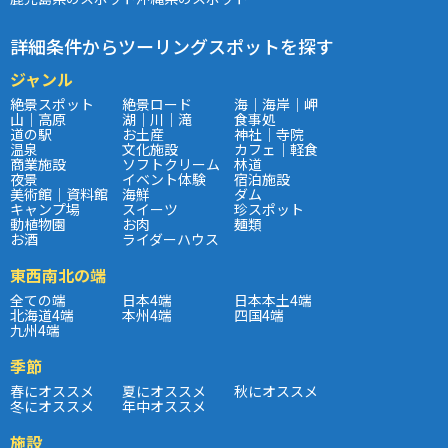
詳細条件からツーリングスポットを探す
ジャンル
絶景スポット
絶景ロード
海｜海岸｜岬
山｜高原
湖｜川｜滝
食事処
道の駅
お土産
神社｜寺院
温泉
文化施設
カフェ｜軽食
商業施設
ソフトクリーム
林道
夜景
イベント体験
宿泊施設
美術館｜資料館
海鮮
ダム
キャンプ場
スイーツ
珍スポット
動植物園
お肉
麺類
お酒
ライダーハウス
東西南北の端
全ての端
日本4端
日本本土4端
北海道4端
本州4端
四国4端
九州4端
季節
春にオススメ
夏にオススメ
秋にオススメ
冬にオススメ
年中オススメ
施設