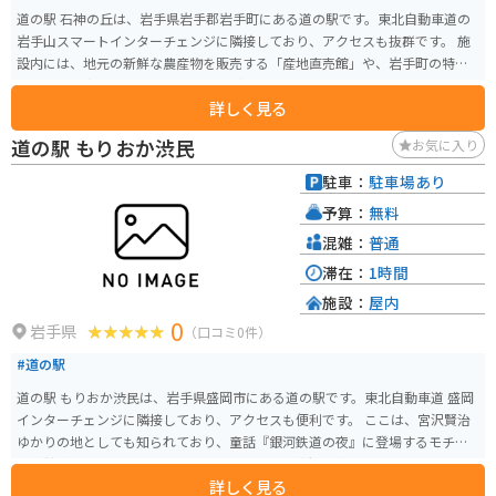
道の駅 石神の丘は、岩手県岩手郡岩手町にある道の駅です。東北自動車道の
岩手山スマートインターチェンジに隣接しており、アクセスも抜群です。 施
設内には、地元の新鮮な農産物を販売する「産地直売館」や、岩手町の特産
品である「南部鉄器」を扱うお店などがあります。 また、レストランでは、
詳しく見る
地元産の食材を使った郷土料理や、岩手県産のブランド豚「岩中豚」を使っ
た料理などが楽しめます。 バイクで訪れる場合、道の駅には広々とした駐車
道の駅 もりおか渋民
お気に入り
場が完備されているので安心です。ツーリングの休憩場所としても最適です。
道の駅 石神の丘は、岩手町の魅力を満喫できるスポットです。ぜひ訪れてみ
駐車：
駐車場あり
てください。
予算：
無料
混雑：
普通
滞在：
1時間
施設：
屋内
0
岩手県
（口コミ0件）
#道の駅
道の駅 もりおか渋民は、岩手県盛岡市にある道の駅です。東北自動車道 盛岡
インターチェンジに隣接しており、アクセスも便利です。 ここは、宮沢賢治
ゆかりの地としても知られており、童話『銀河鉄道の夜』に登場するモチー
フが館内外にちりばめられています。賢治の世界観に触れられるスポットと
詳しく見る
して、多くの観光客が訪れます。 道の駅には、地元の農産物や特産品を販売