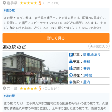
5
岩手県
（口コミ1件）
#道の駅
道の駅 やまびこ館は、岩手県八幡平市にある道の駅です。国道282号線沿い
に位置し、八幡平アスピーテラインの入口にほど近い場所にあります。 やま
びこ館という名前は、近くにある山々に響くやまびこにちなんで名付けられ
ました。館内には、地元で採れた新鮮な野菜や山菜、きのこなどを販売する
詳しく見る
農産物直売所や、八幡平市の特産品を販売するお土産コーナーがあります。
また、レストランでは、地元産の食材を使った郷土料理や麺類などを楽しむ
道の駅 のだ
お気に入り
ことができます。 バイクで訪れる場合、駐車場は広く、休憩スペースもある
ので、ツーリングの休憩場所としても最適です。八幡平アスピーテライン
駐車：
駐車場あり
は、絶景のワインディングロードとして知られており、多くのライダーに人
予算：
無料
気があります。周辺には、八幡平温泉郷や安比渓谷など、観光スポットも豊富
です。 やまびこ館で販売されている名産品としては、八幡平ポークを使った
混雑：
普通
ハムやソーセージ、地元産のりんごを使ったジュースなどが人気です。ま
滞在：
1時間
た、レストランでは、八幡平ポークを使った豚丼や、地元産のきのこを使っ
施設：
屋内
たきのこ汁などがおすすめです。
5
岩手県
（口コミ1件）
#道の駅
道の駅 のだ は、岩手県九戸郡野田村にある国道45号沿いの道の駅です。 久慈
市と青森県八戸市の中間に位置し、太平洋に面した道の駅です。 新鮮な海の