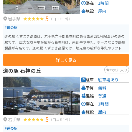
滞在：
1時間
施設：
屋内
5
岩手県
（口コミ1件）
#道の駅
道の駅 くずまき高原は、岩手県岩手郡葛巻町にある国道281号線沿いの道の
駅です。 広大な牧草地が広がる葛巻町は、南部牛や牛乳、チーズなどの酪農
製品が有名です。道の駅 くずまき高原では、地元産の新鮮な牛乳やソフトク
リーム、チーズなどが味わえる他、レストランでは葛巻町のブランド牛「く
詳しく見る
ずまきワイン牛」を使った料理も楽しめます。 また、隣接する「くずまき交
流館プラトー」には、温泉施設や宿泊施設、プラネタリウムなどがあり、ド
道の駅 石神の丘
お気に入り
ライブの休憩だけでなく、ゆったりと過ごすこともできます。 バイクで訪れ
る際は、道の駅に隣接する広い駐車場があるので安心です。周辺には、岩手
駐車：
駐車場あり
山や八幡平など、絶景を眺められるスポットも多いので、ツーリングの拠点
予算：
無料
としてもおすすめです。 【おすすめポイント】 * 地元産の新鮮な牛乳を使っ
たソフトクリーム * 葛巻ブランド牛「くずまきワイン牛」を使った料理 * 温
混雑：
普通
泉施設やプラネタリウム併設 周辺の観光スポットと合わせて訪れてみてくだ
滞在：
1時間
さい。
施設：
屋内
5
岩手県
（口コミ1件）
#道の駅