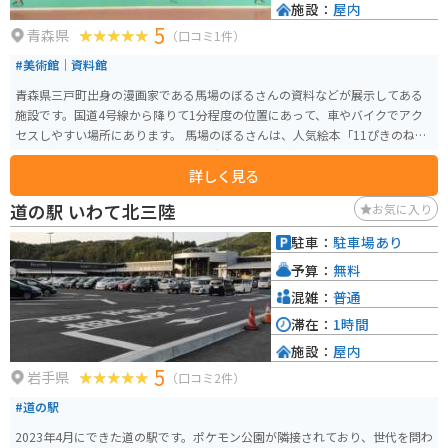
施設：
屋内
5
青森県
（口コミ1件）
#美術館｜資料館
青森県三戸町出身の漫画家である馬場のぼるさんの資料などが展示してある
施設です。国道4号線から降りて1分程度の位置にあって、車やバイクでアク
セスしやすい場所にあります。 馬場のぼるさんは、人気絵本「11ぴきのね
こ」の作者で、三戸町では、それを活用したまちづくりを行っています。 ほ
詳しく見る
のぼの館は、3つのコンセプトで構成されています。 ・馬場のぼるさんについ
て学ぶ：馬場さんの幼少期からの資料が展示してあり、その人となりを知る
道の駅 いわて北三陸
お気に入り
ことができます。 ・馬場のぼるそんの作品に触れる：馬場さんの代表作「11
ぴきのねこ」シリーズはもちろん、その他の絵本を読んだり、拡大された作
駐車：
駐車場あり
品のレプリカなどを楽しむことができます。 ・作品の世界に入り込む：館内
予算：
無料
の至る所に、作品から飛び出したキャラクターたちがいたり、フォトフレー
ムや壁一面に作品のワンシーンが描かれたウォールアートなど、フォトスポ
混雑：
普通
ットがたくさんあります。 子供だけではなく、大人も楽しめるスポットで
滞在：
1時間
す。
施設：
屋内
5
岩手県
（口コミ2件）
#道の駅
2023年4月にできた道の駅です。ポケモン公園が隣接されており、世代を問わ