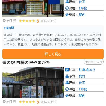
混雑：
普通
滞在：
1時間
施設：
屋内
5
岩手県
（口コミ1件）
#道の駅
道の駅 三田貝分校は、岩手県九戸郡野田村にある、廃校になった小学校を利
用した道の駅です。 ノスタルジックな雰囲気の校舎は、当時のままの姿で残
っており、教室には、地元の特産品や、レストラン、観光案内所などがあり
ます。 おすすめは、地元産の新鮮な魚介類を使った料理や、野田村特産の
詳しく見る
「のだ塩」を使ったソフトクリームです。 バイクで訪れる際は、広々とした
駐車場があるので安心です。 周辺には、太平洋を一望できる「北緯40度線展
道の駅 白樺の里やまがた
お気に入り
望台」や、「十府ヶ浦公園」など、風光明媚な観光スポットが点在している
ので、ツーリングの休憩場所としても最適です。
駐車：
駐車場あり
予算：
無料
混雑：
普通
滞在：
1時間
施設：
屋内
5
岩手県
（口コミ1件）