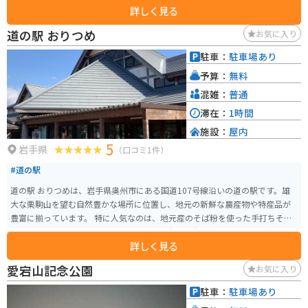
詳しく見る
ンプ場は、50区画があり、水道やカマドなどの設備が整っていますが、岩手
山がほぼ見えません。 ・フリーサイトは、岩手山が見え、キャンプファイヤ
道の駅 おりつめ
お気に入り
ーも可能ですが、車の乗り入れはできません。 ・特設フリーサイトは、車の
乗り入れができ、テントの設営や撤収が簡単な他、交流村内の施設から近い
駐車：
駐車場あり
位置にあります。 ・コテージは、25棟あり、バス、トイレ、ガス、ガスコン
予算：
無料
ロ、テレビなどの設備が整っています。
混雑：
普通
滞在：
1時間
施設：
屋内
5
岩手県
（口コミ1件）
#道の駅
道の駅 おりつめは、岩手県奥州市にある国道107号線沿いの道の駅です。雄
大な栗駒山を望む自然豊かな場所に位置し、地元の新鮮な農産物や特産品が
豊富に揃っています。 特に人気なのは、地元産のそば粉を使った手打ちそば
や、旬の山菜を使った料理です。また、栗駒山の伏流水を使用した豆腐や、
詳しく見る
地元産の牛乳を使ったソフトクリームもおすすめです。バイクで訪れた際に
は、広々とした駐車場があるので安心です。栗駒山へのツーリングの拠点と
愛宕山記念公園
お気に入り
しても最適です。 周辺には、世界遺産「平泉」や、温泉地として知られる
「須川高原温泉」など、観光スポットも充実しています。自然と歴史、そして
駐車：
駐車場あり
グルメを満喫できる道の駅 おりつめは、岩手観光にぜひ立ち寄りたいスポッ