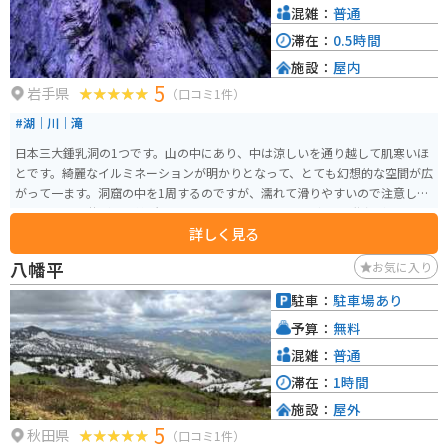
混雑：
普通
滞在：
0.5時間
施設：
屋内
5
岩手県
（口コミ1件）
#湖｜川｜滝
日本三大鍾乳洞の1つです。山の中にあり、中は涼しいを通り越して肌寒いほ
とです。綺麗なイルミネーションが明かりとなって、とても幻想的な空間が広
がって一ます。洞窟の中を1周するのですが、濡れて滑りやすいので注意して
ください。天井が低い箇所もあり頭もぶつかります。途中急な階段があり、
詳しく見る
そこそこ歩きます。
八幡平
お気に入り
駐車：
駐車場あり
予算：
無料
混雑：
普通
滞在：
1時間
施設：
屋外
5
秋田県
（口コミ1件）