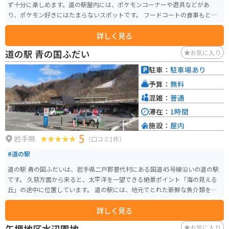
ず十分に楽しめます。道の駅屋内には、ポケモンコーナーや遊具などがあ
り、ポケモン好きにはたまらないスポットです。 フードコートの食事もとて
も美味しく、週末はスイーツの店舗には行列ができるほと人気があります。
詳しく見る
ポケモンの公式グッズや、朝ドラ「あまちゃん」グッズなどもあり、もちろ
ん特産品もあるので、買い物も楽しめます。
道の駅 青の国ふだい
お気に入り
駐車：
駐車場あり
予算：
無料
混雑：
普通
滞在：
1時間
施設：
屋内
5
岩手県
（口コミ1件）
#道の駅
道の駅 青の国ふだいは、岩手県二戸郡普代村にある国道45号線沿いの道の駅
です。 久慈方面から来ると、太平洋を一望できる絶景ポイント「海の見える
丘」の途中に位置しています。 道の駅には、地元でとれた新鮮な魚介類を味
わえるレストランや、お土産コーナーがあります。 普代村は北緯40度ライン
詳しく見る
上に位置し、ウニとアワビの養殖が盛んな地域です。 特におすすめは、6月か
ら8月にかけて旬を迎える生ウニ丼です。 濃厚なウニの甘みと磯の香りを存分
矢櫃地区水辺園地
お気に入り