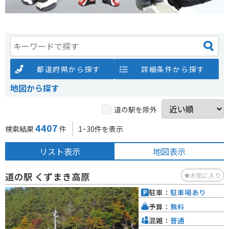
都道府県から探す
詳細条件から探す
地図から探す
道の駅を除外
4407
検索結果
件
1~30件を表示
リスト表示
地図表示
道の駅 くずまき高原
お気に入り
駐車：
駐車場あり
予算：
無料
混雑：
普通