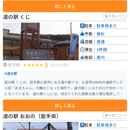
るカフェもあります。ツーリングの休憩と昼食やコーヒー休憩をとることが
詳しく見る
できます。 自然を味わいながら、まったりゆっくりとツーリングするには、
とっておきのスポットです。小岩井農場へのアクセスも良好で、お子様との
道の駅 くじ
お気に入り
タンデムツーリングと共に動物とのふれあい体験などもおすすめです。ま
た、長山街道から小岩井農場へ向かう道中や、小岩井農場周辺は、春になる
駐車：
駐車場あり
と盛大な桜並木が待ち受けています！夏の避暑もおすすめですが、春のお花
予算：
無料
見と共にツーリングを楽しむこともできます！ 道中に整備されている駐車場
はないため、休憩などは『花工房らら倶楽部』様脇の駐車場をご利用いただ
混雑：
普通
くのがおすすめです。（※お店を利用するお客様も利用している駐車場です
滞在：
1時間
ので、混雑時は十分にご注意ください。）交通量は多くありませんが、道路
施設：
屋内
への駐停車はお気を付けください。
5
岩手県
（口コミ1件）
#道の駅
道の駅 くじは、岩手県久慈市にある道の駅です。久慈市はNHKの連続テレビ
小説「あまちゃん」の舞台となった場所で、道の駅くじはそのロケ地の一つ
となっています。 道の駅くじには、地元でとれた新鮮な魚介類を販売してい
るお店や、久慈市の特産品である南部鉄器を販売しているお店などがありま
詳しく見る
す。また、レストランもあり、久慈市の郷土料理を楽しむことができます。
バイクで訪れる際は、道の駅くじには広い駐車場が併設されているので安心
道の駅 おおの（岩手県）
お気に入り
です。周辺には、三陸海岸の美しい景色を楽しめるスポットがたくさんあり
ます。リアス式海岸特有の入り組んだ海岸線を走るのは、バイク好きにとっ
駐車：
駐車場あり
て最高の体験になるでしょう。 久慈市はウニの産地としても有名なので、ぜ