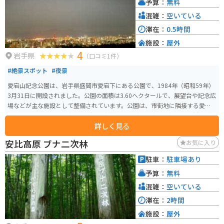
予算：
無料
トです。
混雑：
空いている
滞在：
0.5時間
施設：
屋外
4
岩手県
（口コミ1件）
#絶景スポット
#夜景
愛宕山記念公園は、岩手県盛岡市愛宕下にある公園で、1984年（昭和59年）
3月31日に開設されました。公園の面積は3.60ヘクタールで、展望台や記念広
場などが主な施設として整備されています。公園は、市街地に隣接する愛宕
山に位置し、平成5年（1993年）に皇太子殿下（現天皇陛下）の御成婚記念
詳しく見る
として整備されました。 愛宕山記念公園の展望台からは、盛岡市内を一望す
ることができ、夜景スポットとしても有名です。メイン広場には、妃殿下雅子
安比高原 ブナ二次林
お気に入り
様ゆかりの「ハマナス」が植えられており、公園全体が市民の憩いの場とし
て親しまれています。気軽に散歩に来ることができ、盛岡市内が一望に見渡せ
駐車：
駐車場あり
る市民の憩いの場として位置づけられています。 アクセスは、JR和歌山駅か
予算：
無料
らバスで40分（雑賀崎遊園下車後、徒歩約15分）または南海和歌山市駅から
バスで40分の位置にあります。また、和歌山ICから車で約25分の距離にあ
混雑：
空いている
り、駐車場も完備されています。道中は街灯も少なく、道路も広くないた
滞在：
2時間
め、大きな車でのアクセスは注意が必要です。また、愛車撮影的なスポット
施設：
屋外
はなく、駐車場と展望台も少し離れているため、夜景をバックに撮影などは