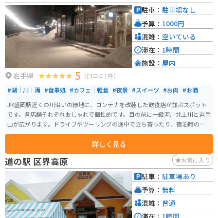
ン」に分けられています。無料ゾーンには多目的ホールやライブラリー・ラ
駐車：
駐車場なし
ウンジが設けられ、盛岡の産業・商業の歴史を紹介しています。有料ゾーン
予算：
1000円
では、当時の金庫室や応接室などを公開しており、岩手県の金融史や建物の
歴史、構造を映像で紹介するシアターもあります。
混雑：
空いている
滞在：
1時間
施設：
屋内
5
岩手県
（口コミ1件）
#湖｜川｜滝
#食事処
#カフェ｜軽食
#夜景
#スイーツ
#お肉
#お酒
JR盛岡駅近くの川沿いの緑地に、コンテナを改装した飲食店が並ぶスポット
です。各店舗それぞれおしゃれで個性的です。目の前に一級河川北上川と岩手
山が広がります。ドライブやツーリングの途中で立ち寄ったり、宿泊時の食
事目的もオススメです。駅すぐなので、ホテルや公共駐車場多数あります。東
詳しく見る
北自動車道の盛岡ICや盛岡南ICからも近いです。
道の駅 区界高原
お気に入り
駐車：
駐車場あり
予算：
無料
混雑：
普通
滞在：
1時間