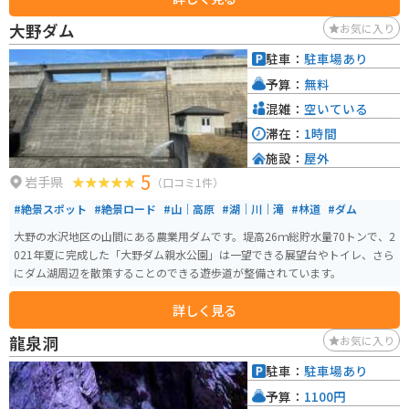
されており、畜産の歴史を知ることもできます。 園内には、ガイド付きツア
大野ダム
お気に入り
ーもあり、通常は立ち入ることができない生産現場や100年の森などを見学で
きます。特に、国の重要文化財に指定されている牛舎やサイロは必見です。農
駐車：
駐車場あり
場産の新鮮な食材を使った料理が堪能できるレストランやカフェがあり、こ
予算：
無料
こでしか味わえないメニューが揃っています。岩手山を背景にした美しい景
色を楽しみながら、一日中ゆったりと過ごせるスポットです。
混雑：
空いている
滞在：
1時間
施設：
屋外
5
岩手県
（口コミ1件）
#絶景スポット
#絶景ロード
#山｜高原
#湖｜川｜滝
#林道
#ダム
大野の水沢地区の山間にある農業用ダムです。堤高26ｍ総貯水量70トンで、2
021年夏に完成した「大野ダム親水公園」は一望できる展望台やトイレ、さら
にダム湖周辺を散策することのできる遊歩道が整備されています。
詳しく見る
龍泉洞
お気に入り
駐車：
駐車場あり
予算：
1100円