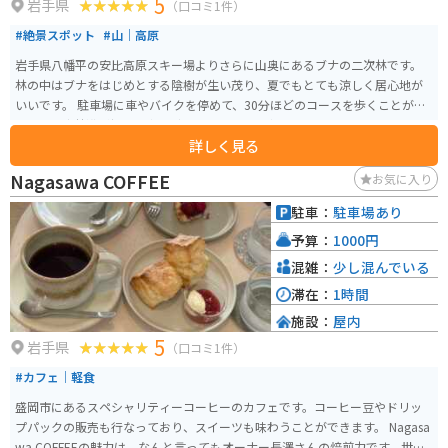
5
難しいです。
岩手県
（口コミ1件）
#絶景スポット
#山｜高原
岩手県八幡平の安比高原スキー場よりさらに山奥にあるブナの二次林です。
林の中はブナをはじめとする陰樹が生い茂り、夏でもとても涼しく居心地が
いいです。 駐車場に車やバイクを停めて、30分ほどのコースを歩くことがで
きます。森林浴が好きな方、避暑地をお求めの方におすすめです。また、安比
詳しく見る
高原自然学校のスタッフも同行する「ブナ林ガイドツアー」(有料)はブナの特
徴や周囲の動植物、二次林とは何かとその歴史など興味深い話も聞けてこち
Nagasawa COFFEE
お気に入り
らもおすすめです。
駐車：
駐車場あり
予算：
1000円
混雑：
少し混んでいる
滞在：
1時間
施設：
屋内
5
岩手県
（口コミ1件）
#カフェ｜軽食
盛岡市にあるスペシャリティーコーヒーのカフェです。コーヒー豆やドリッ
プパックの販売も行なっており、スイーツも味わうことができます。 Nagasa
wa COFFEEの魅力は、なんと言ってもオーナー長澤さんの焙煎力です。世界