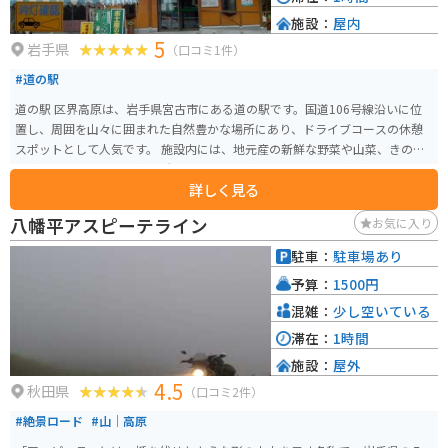
施設：
屋内
5
岩手県
（口コミ1件）
#道の駅
道の駅 区界高原は、岩手県宮古市にある道の駅です。国道106号線沿いに位
置し、周囲を山々に囲まれた自然豊かな場所にあり、ドライブコースの休憩
スポットとして人気です。 施設内には、地元産の新鮮な野菜や山菜、きのこ
などを販売する農産物直売所や、そばやうどん、ラーメンなどが味わえる食
詳しく見る
堂があります。特に、地元産のそば粉を使った手打ちそばはおすすめです。
また、区界高原は、春には桜、秋には紅葉の名所としても知られており、ツ
八幡平アスピーテライン
お気に入り
ーリングにも最適なエリアです。道の駅には、バイクスタンドも設置されて
いるので、安心してバイクを停めることができます。 周辺には、区界高原牧
駐車：
駐車場あり
場や、なだらかな山容が美しい区界三山のひとつ、五葉山など、自然を満喫
予算：
1500円
できるスポットも点在しています。
混雑：
少し空いている
滞在：
1時間
施設：
屋外
4.5
秋田県
（口コミ2件）
#絶景ロード
#山｜高原