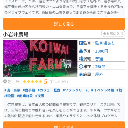
「アスピーテ」とは、楯を伏せたような形の火山を示す名称で、岩手県の八
幡平御在所地区から秋田県のトロコ温泉まで、八幡平を横断する全長約27km
のドライブウェイです。茶臼岳の山腹を縫って走る道から南に岩手山が眺め
られ、樹林の中に青い湖沼やアオモリトドマツの枯れた木々が八幡平ならで
詳しく見る
はの景観を作り出しています。 4月中旬、冬期間の通行禁止が解除となる八幡
平アスピーテラインは、まだ道路の両側に数ｍの雪が残り、「雪の回廊」と
小岩井農場
お気に入り
なります。通行可能期間4月中旬〜11月上旬ですが、凍結の危険があるときは
通行止めになることがあります。
駐車：
駐車場あり
予算：
1000円
混雑：
普通
滞在：
2時間
施設：
屋外
5
岩手県
（口コミ3件）
#山｜高原
#食事処
#カフェ｜軽食
#ソフトクリーム
#イベント体験
#動
植物園
#商業施設
#夜景
小岩井農場は、日本最大級の民間総合農場です。観光エリア「まきば園」で
は、自然と動物との触れ合いを楽しむことができます。羊や馬、ウサギなど
の動物と間近で触れ合えるほか、乗馬やエサやりといった体験プログラムも
充実しています。また、バター作りや農場野菜の収穫体験など、家族連れで楽
詳しく見る
しめるアクティビティが豊富に用意されています。国の重要文化財にも指定