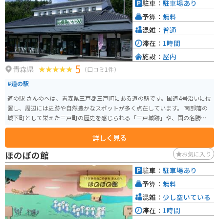
駐車：
駐車場あり
す。所々に無料駐車場や公共トイレが整備されているため、そちらで撮影活
予算：
無料
動や休憩が取りやすいです。冬期間は除雪が不十分であったり、トイレの水
凍結防止のため、開放していない可能性が高いため、注意が必要です。 各広
混雑：
普通
域公園内の駐車場は平均で30台～40台程停められる広い駐車場が完備されて
滞在：
1時間
います。駐車場があり、道路も広く、夏の避暑ツーリングにおすすめです。
施設：
屋内
5
青森県
（口コミ1件）
#道の駅
道の駅 さんのへは、青森県三戸郡三戸町にある道の駅です。国道4号沿いに位
置し、周辺には史跡や自然豊かなスポットが多く点在しています。 南部藩の
城下町として栄えた三戸町の歴史を感じられる「三戸城跡」や、国の名勝に
指定されている景勝地「奥入瀬渓流」へのアクセスも良好です。道の駅に
詳しく見る
は、地元の特産品を販売するショップやレストランがあり、新鮮な野菜や果
物、加工品などを購入できます。特に、りんごやニンニクなど、青森県産の食
ほのぼの館
お気に入り
材を使った商品が人気です。 バイクで訪れる際は、道の駅の駐車場にバイク
専用のスペースが用意されているので安心です。周辺の道路は、奥入瀬渓流
駐車：
駐車場あり
など、景色が良いワインディングロードが多いので、ツーリングにも最適で
予算：
無料
す。
混雑：
少し空いている
滞在：
1時間