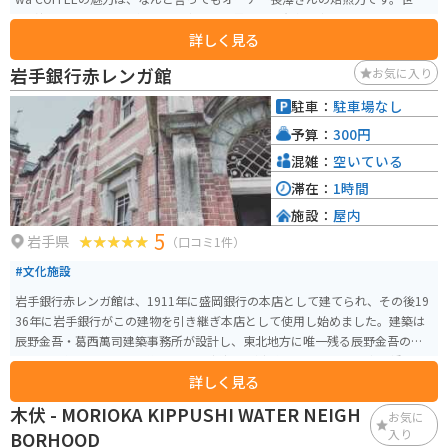
へ影響を与えた20人に選ばれた方で、世界的にも有名な方です。また、コー
詳しく見る
ヒー豆やスイーツは、時期によって入れ替わっていくのも、いつ行っても違
った楽しみ方ができます。盛岡駅からバスで10分ほど、徒歩20分程度でアク
岩手銀行赤レンガ館
お気に入り
セスも良いです。
駐車：
駐車場なし
予算：
300円
混雑：
空いている
滞在：
1時間
施設：
屋内
5
岩手県
（口コミ1件）
#文化施設
岩手銀行赤レンガ館は、1911年に盛岡銀行の本店として建てられ、その後19
36年に岩手銀行がこの建物を引き継ぎ本店として使用し始めました。建築は
辰野金吾・葛西萬司建築事務所が設計し、東北地方に唯一残る辰野金吾の設
計による作品です。その後1983年に新社屋が完成し、この建物は中ノ橋支店
詳しく見る
となりました。 2012年に銀行業務が終了し、その後約3年半の保存修理工事
を経て、2016年に一般公開され、岩手銀行赤レンガ館としてオープンしまし
木伏 - MORIOKA KIPPUSHI WATER NEIGH
お気に
た。建物自体は国指定の重要文化財で、赤煉瓦製造に緑のドームとルネッサ
入り
BORHOOD
ンス風の建物になっています。 館内は「岩手銀行ゾーン」と「盛岡銀行ゾー