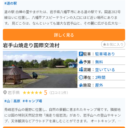
#道の駅
道の駅 白樺の里やまがたは、岩手県八幡平市にある道の駅です。国道282号
線沿いに位置し、八幡平アスピーテラインの入口にほど近い場所にありま
す。 見どころは、なんといっても雄大な岩手山と、その麓に広がる広大な自
然です。春には可憐な花々、夏には緑豊かな景色、秋には燃えるような紅
詳しく見る
葉、冬には真っ白な雪景色と、四季折々の絶景を楽しむことができます。 特
産品としては、地元産の新鮮な野菜や山菜、きのこなどが人気です。また、
岩手山焼走り国際交流村
お気に入り
八幡平ポークや八幡平マッシュルームなど、地元の食材を使った料理も楽し
むことができます。バイクで訪れる方は、駐車場も広く、休憩に最適な場所
駐車：
駐車場あり
です。周辺には、八幡平アスピーテラインや、松川温泉、藤七温泉など、観光
予算：
無料
スポットも充実しています。 道の駅 白樺の里やまがたは、雄大な自然と触れ
合い、地元の美味しいものを楽しめる、魅力的なスポットです。
混雑：
空いている
滞在：
2時間
施設：
屋外
5
岩手県
（口コミ1件）
#山｜高原
#キャンプ場
秀峰岩手山の裾野に位置し、自然の景観に恵まれたキャンプ場です。隣接地
には国の特別天然記念物「焼走り熔岩流」があり、岩手山への登山やキャン
プ、天体観測などアウトドアを楽しむことができます。 オートキャンプ、フ
リーサイト、特設フリーサイト、コテージの4タイプあります。 ・オートキャ