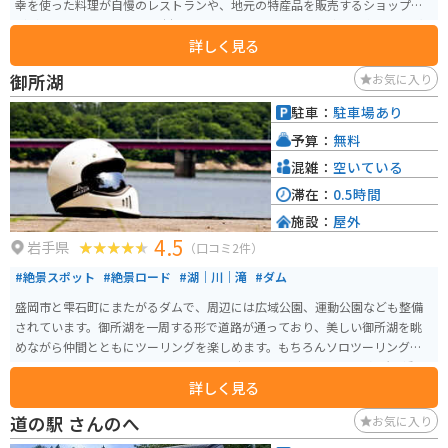
幸を使った料理が自慢のレストランや、地元の特産品を販売するショップな
どがあります。 特に、野田村産の「のだ塩」はミネラル豊富で人気です。 太
詳しく見る
平洋を一望できる展望台もあり、休憩スポットとしても最適です。 バイクで
訪れる際は、道の駅に併設された広い駐車場が利用できます。 周辺には、北
御所湖
お気に入り
山崎や浄土ヶ浜など、三陸海岸の絶景スポットが点在しており、ツーリング
の拠点としてもおすすめです。
駐車：
駐車場あり
予算：
無料
混雑：
空いている
滞在：
0.5時間
施設：
屋外
4.5
岩手県
（口コミ2件）
#絶景スポット
#絶景ロード
#湖｜川｜滝
#ダム
盛岡市と雫石町にまたがるダムで、周辺には広域公園、運動公園なども整備
されています。御所湖を一周する形で道路が通っており、美しい御所湖を眺
めながら仲間とともにツーリングを楽しめます。もちろんソロツーリングに
もおすすめ。周囲を一周する為にかかる時間は30分～45分です。各所に橋も
詳しく見る
かかっており、20分～30分程度のツーリングも可能です。 夏は緑が豊かで心
が癒され、国道をツーリングするよりも涼しい環境です。盛岡駅からも30分
道の駅 さんのへ
お気に入り
程度で行くことができ、盛岡駅からのアクセスも非常に良好です。 交通量は
環境のわりに比較的多いため、道路に停車した状態での愛車撮影は危険で