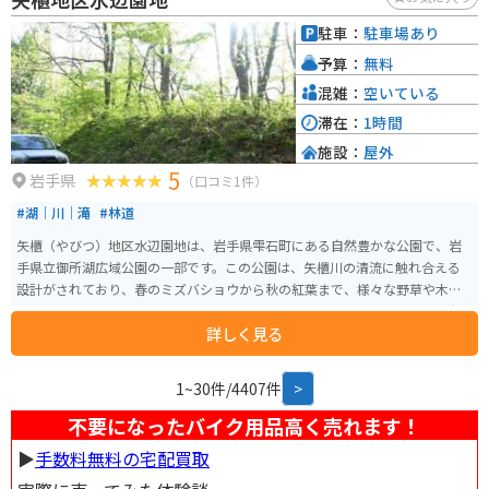
に楽しむことができます。 バイクで訪れる際は、道の駅から海岸線沿いを走
るのがおすすめです。 太平洋を眺めながら、爽快なツーリングを楽しむこと
駐車：
駐車場あり
ができます。 また、道の駅には、バイク専用の駐車スペースも用意されてい
予算：
無料
ます。 周辺には、宿泊施設やキャンプ場もあるので、ツーリングの拠点とし
ても最適です。
混雑：
空いている
滞在：
1時間
施設：
屋外
5
岩手県
（口コミ1件）
#湖｜川｜滝
#林道
矢櫃（やびつ）地区水辺園地は、岩手県雫石町にある自然豊かな公園で、岩
手県立御所湖広域公園の一部です。この公園は、矢櫃川の清流に触れ合える
設計がされており、春のミズバショウから秋の紅葉まで、様々な野草や木々
の花や新緑、紅葉を楽しむことができます。 公園内には、ミズバショウを観
詳しく見る
察できるウッドデッキが設置されており、暖かい季節には美しい自然の中で
の散策が楽しめます。公園の美しい景観は、写真撮影のスポットとしても人
気があります。 駐車場は第一から第三まであり、それぞれ5台～10台分のス
1~30件/4407件
>
ペースが整備されています。
不要になったバイク用品高く売れます！
▶︎
手数料無料の宅配買取