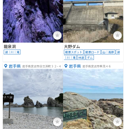
龍泉洞
大野ダム
湖｜川｜滝
絶景スポット
絶景ロード
山｜高原
湖
｜川｜滝
林道
ダム
岩手県
岩手県
岩手県宮古市日立浜町３２−４
岩手県宮古市重茂４６