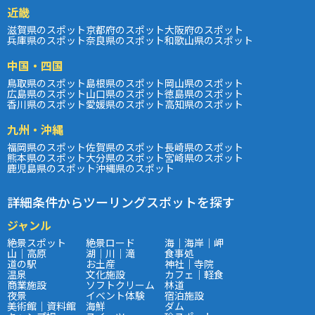
近畿
滋賀県のスポット
京都府のスポット
大阪府のスポット
兵庫県のスポット
奈良県のスポット
和歌山県のスポット
中国・四国
鳥取県のスポット
島根県のスポット
岡山県のスポット
広島県のスポット
山口県のスポット
徳島県のスポット
香川県のスポット
愛媛県のスポット
高知県のスポット
九州・沖縄
福岡県のスポット
佐賀県のスポット
長崎県のスポット
熊本県のスポット
大分県のスポット
宮崎県のスポット
鹿児島県のスポット
沖縄県のスポット
詳細条件からツーリングスポットを探す
ジャンル
絶景スポット
絶景ロード
海｜海岸｜岬
山｜高原
湖｜川｜滝
食事処
道の駅
お土産
神社｜寺院
温泉
文化施設
カフェ｜軽食
商業施設
ソフトクリーム
林道
夜景
イベント体験
宿泊施設
美術館｜資料館
海鮮
ダム