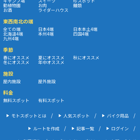
キャンプ場
スイーツ
珍スポット
動植物園
お肉
麺類
お酒
ライダーハウス
東西南北の端
全ての端
日本4端
日本本土4端
北海道4端
本州4端
四国4端
九州4端
季節
春にオススメ
夏にオススメ
秋にオススメ
冬にオススメ
年中オススメ
施設
屋内施設
屋外施設
料金
無料スポット
有料スポット
モトスポットとは
人気スポット
バイク用品
ルートを作成
記事一覧
ログイン