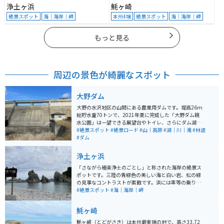
浄土ヶ浜
魹ヶ崎
絶景スポット
海｜海岸｜岬
本州4端
絶景スポット
海｜海岸｜岬
もっと見る
周辺の景色が綺麗なスポット
大野ダム
大野の水沢地区の山間にある農業用ダムです。堤高26ｍ
総貯水量70トンで、2021年夏に完成した「大野ダム親
水公園」は一望できる展望台やトイレ、さらにダム湖周
辺を散策することのできる遊歩道が整備されています。
#絶景スポット
#絶景ロード
#山｜高原
#湖｜川｜滝
#林道
#ダム
浄土ヶ浜
「さながら極楽浄土のごとし」と称された海岸の絶景ス
ポットです。三陸の青緑色の美しい海と白い岩、松の緑
の見事なコントラストが素敵です。浜には車等の乗り入
れができないため、駐車場から歩いて散策が必要です
#絶景スポット
#海｜海岸｜岬
が、その分、落ち着いた気持ちで極楽浄土の景色を見ら
れます。
魹ヶ崎
魹ヶ崎（とどがさき）は本州最東端の地で、高さ33.72