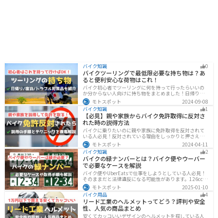
バイク知識
0
バイクツーリングで最低限必要な持ち物は？あ
ると便利安心な荷物はこれ！
バイク初心者でツーリングに何を持って行ったらいいの
か分からない人向けに持ち物をまとめました！日帰りや1
泊以上の日数別、トラブル対策やメンテ用品、出先であ
モトスポット
2024-09-08
ると便利なアイテムまで全て解説しています。アレを忘
バイク知識
1
れた！持ってきたけど使わなかったなど出先で困らない
【必見】親や家族からバイク免許取得に反対さ
よう自分に必要な荷物を把握しておきましょう。
れた時の説得方法
バイクに乗りたいのに親や家族に免許取得を反対されて
いる人必見！反対されている理由をしっかりと押さえて
おけば相手に理解してもらえます。無闇に説得するので
モトスポット
2024-04-11
はなく、誠意を持って対応することが大切です。この記
バイク知識
2
事では理由や説得の手順、テクニックをまとめました。
バイクの緑ナンバーとは？バイク便やウーバー
で必要なケースを解説
バイク便やUberEatsで仕事をしようとしている人必見！
そのままだと法律違反になる可能性があります。126cc以
上のバイクで運送事業を行う場合、緑ナンバー（事業
モトスポット
2025-01-10
用）が必要になります。本記事では緑ナンバーの必要な
バイク用品
4
ケースや取得方法を解説します。
リード工業のヘルメットってどう？評判や安全
性、人気の商品まとめ
安くてカッコいいデザインのヘルメットを探している人