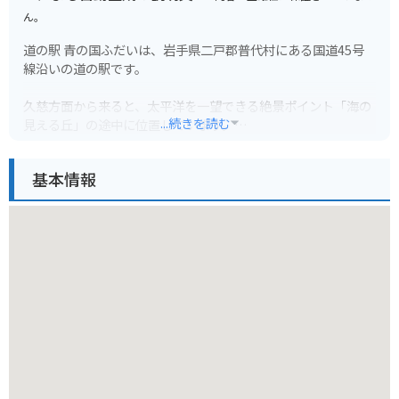
ん。
道の駅 青の国ふだいは、岩手県二戸郡普代村にある国道45号
線沿いの道の駅です。
久慈方面から来ると、太平洋を一望できる絶景ポイント「海の
...続きを読む
見える丘」の途中に位置しています。
道の駅には、地元でとれた新鮮な魚介類を味わえるレストラン
や、お土産コーナーがあります。
基本情報
普代村は北緯40度ライン上に位置し、ウニとアワビの養殖が盛
んな地域です。
特におすすめは、6月から8月にかけて旬を迎える生ウニ丼で
す。
濃厚なウニの甘みと磯の香りを存分に楽しむことができます。
バイクで訪れる際は、道の駅から海岸線沿いを走るのがおすす
めです。
太平洋を眺めながら、爽快なツーリングを楽しむことができま
す。
また、道の駅には、バイク専用の駐車スペースも用意されてい
ます。