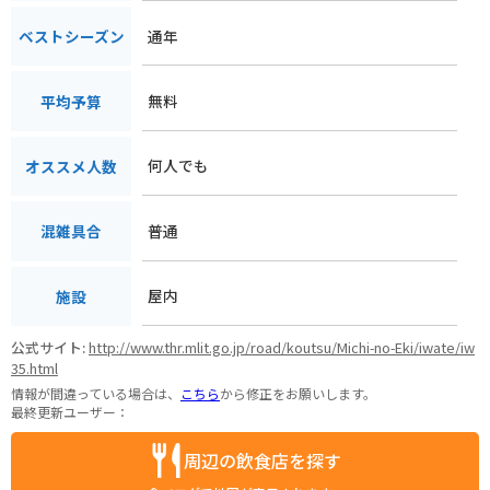
通年
ベストシーズン
無料
平均予算
何人でも
オススメ人数
普通
混雑具合
屋内
施設
公式サイト:
http://www.thr.mlit.go.jp/road/koutsu/Michi-no-Eki/iwate/iw
35.html
情報が間違っている場合は、
こちら
から修正をお願いします。
最終更新ユーザー：
周辺の飲食店を探す