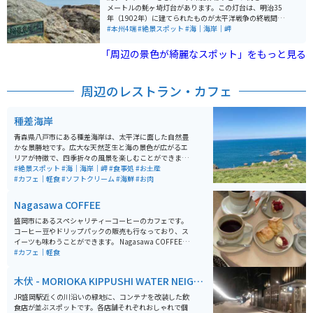
メートルの魹ヶ埼灯台があります。この灯台は、明治35
年（1902年）に建てられたものが太平洋戦争の終戦間際
に被災し、昭和25年（1950年）に復旧されたものです。
#本州4端
#絶景スポット
#海｜海岸｜岬
灯台は平成8年3月まで職員が常駐する有人灯台でした
が、同年4月から無人化されました。現在は年に2回ほど
「周辺の景色が綺麗なスポット」をもっと見る
一般公開も行われています。 近くまで車やバイクで行け
ないので、3.8km離れた駐車場に駐車し、そこから山道
を歩いて向かうことになります。道は一部舗装されてい
周辺のレストラン・カフェ
ますが、ほとんど未舗装なので、結構大変です。駐車場
から歩いて30分ほどかかります。海辺には、本州最東端
の石碑があるので、行く価値はありますが、体力に自信
種差海岸
がない人はやめておいた方がいいかもしれません。 到達
証明書は、宮古市内の以下の場所で購入できるので、行
青森県八戸市にある種差海岸は、太平洋に面した自然豊
かなくても手に入ります。 ・宮古駅前総合観光案内所 ・
かな景勝地です。広大な天然芝生と海の景色が広がるエ
浄土ヶ浜レストハウス ・シートピアなあど ・宮古セント
リアが特徴で、四季折々の風景を楽しむことができま
ラルホテル熊安 ・宮古ホテル沢田屋 ・浄土ヶ浜パークホ
す。芝生エリアでは散策や休憩ができ、ペットと散歩を
#絶景スポット
#海｜海岸｜岬
#食事処
#お土産
テル ・ホテル近江屋 ・休暇村陸中宮古 ・宮古市重茂出
楽しむ人やピクニックをする人の姿も見られます。開放
#カフェ｜軽食
#ソフトクリーム
#海鮮
#お肉
張所 ・たろう潮里ステーション
的でゆったりと過ごせる空間として、多くの人に親しま
れています。 周辺には飲食施設も点在しており、ミチル
Nagasawa COFFEE
種差ではパスタなどの食事が楽しめます。また、近隣に
は海鮮料理を提供する飲食店やジェラートなどの軽食を
盛岡市にあるスペシャリティーコーヒーのカフェです。
楽しめる場所もあり、観光の合間の休憩にも便利です。
コーヒー豆やドリップパックの販売も行なっており、ス
宿泊施設もあるため、滞在型の観光にも対応していま
イーツも味わうことができます。 Nagasawa COFFEEの
す。
魅力は、なんと言ってもオーナー長澤さんの焙煎力で
#カフェ｜軽食
す。世界へ影響を与えた20人に選ばれた方で、世界的に
も有名な方です。また、コーヒー豆やスイーツは、時期
木伏 - MORIOKA KIPPUSHI WATER NEIGH
によって入れ替わっていくのも、いつ行っても違った楽
BORHOOD
しみ方ができます。盛岡駅からバスで10分ほど、徒歩20
JR盛岡駅近くの川沿いの緑地に、コンテナを改装した飲
分程度でアクセスも良いです。
食店が並ぶスポットです。各店舗それぞれおしゃれで個