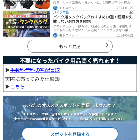
必見！リード工業のヘルメットは、1万円以下でも買える
ヘルメットが多数あります。安全基準もしっかりクリア
モトスポット
2024-01-27
しており、安全性にも優れています。種類も豊富でカス
バイク用品
0
タム用のシールドもあるので、クールに決めたい人にオ
バイク用タンクバッグおすすめ10選！種類や失
ススメです。
敗しない選び方を解説
スマホやカメラ、飲み物、地図などのよく使う小物をサ
ッと取り出して使いたい人必見！タンクバッグなら乗車
中でも簡単に荷物を確認できます。脱着もマグネットや
モトスポット
2024-04-21
吸盤でつけるだけで非常に簡単、しっかり固定したい人
はベルトを使うこともできます。
もっと見る
不要になったバイク用品高く売れます！
▶︎
手数料無料の宅配買取
実際に売ってみた体験談
▶︎
こちら
あなたのオススメスポットを登録しませんか？
モトスポットでは、皆様からオススメスポットを募集しています！
全ライダーのための最高なサービス作りに、ご協力よろしくお願いいたします。
スポットを登録する