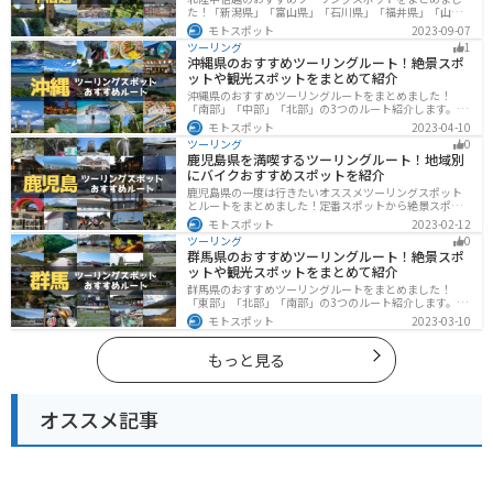
た！「新潟県」「富山県」「石川県」「福井県」「山梨
県」「長野県」の各県の観光地紹介します。自然豊かな
モトスポット
2023-09-07
山々や湖、温泉地が点在し、四季折々の景色を楽しめる
ツーリング
1
スポットが多数あります。バイクで北陸甲信越にツーリ
沖縄県のおすすめツーリングルート！絶景スポ
ングに行く際は参考にしてください。
ットや観光スポットをまとめて紹介
沖縄県のおすすめツーリングルートをまとめました！
「南部」「中部」「北部」の3つのルート紹介します。美
しいビーチや歴史と文化に溢れたスポットが多数あり、
モトスポット
2023-04-10
様々な楽しみ方ができます。バイクで沖縄県にツーリン
ツーリング
0
グに行く際は参考にしてください。
鹿児島県を満喫するツーリングルート！地域別
にバイクおすすめスポットを紹介
鹿児島県の一度は行きたいオススメツーリングスポット
とルートをまとめました！定番スポットから絶景スポッ
ト、温泉、山、海、グルメなど様々なジャンルで楽しめ
モトスポット
2023-02-12
ます。バイクで鹿児島ツーリングに行こうと思っている
ツーリング
0
人は、参考にしてください。
群馬県のおすすめツーリングルート！絶景スポ
ットや観光スポットをまとめて紹介
群馬県のおすすめツーリングルートをまとめました！
「東部」「北部」「南部」の3つのルート紹介します。草
津温泉や伊香保温泉など全国でも有名な温泉や豊かな自
モトスポット
2023-03-10
然を満喫するツーリングができます。バイクで群馬県に
ツーリングに行く際は参考にしてください。
もっと見る
オススメ記事