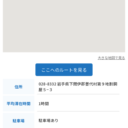
周辺には、宿泊施設やキャンプ場もあるので、ツーリングの拠
点としても最適です。
大きな地図で見る
ここへのルートを見る
028-8332 岩手県下閉伊郡普代村第９地割銅
住所
屋５−３
1時間
平均滞在時間
駐車場あり
駐車場