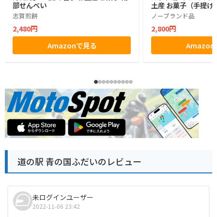
部せんべい
土産 お菓子（手提げ
志賀煎餅
ノーブランド品
2,480円
2,800円
Amazonで見る
Amazo
道の駅 青の国ふだいのレビュー
未ログインユーザー
2022-11-06 23:42