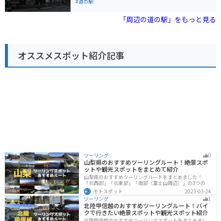
物を販売する直売所や、岩泉町の特産品を販売するお土
#道の駅
産コーナーがあります。また、レストランでは、地元産
の食材を使った郷土料理や、岩泉短角牛を使った料理な
「周辺の道の駅」をもっと見る
どを楽しむことができます。 バイクで訪れる際は、道の
駅 いわいずみを拠点に、周辺の観光スポットを巡ってみ
るのもおすすめです。国道455号線は、三陸海岸沿いを
走る風光明媚なルートとしても知られており、ツーリン
オススメスポット紹介記事
グに最適です。道の駅には、バイクスタンドや休憩スペ
ースも用意されているので、安心して休憩することがで
きます。 岩泉町は、北東北屈指の鍾乳洞「龍泉洞」や、
国の天然記念物に指定されている「宇霊羅山」など、見
どころ満載です。また、岩泉ヨーグルトや岩泉短角牛な
ど、地元の特産品も豊富です。
ツーリング
0
山梨県のおすすめツーリングルート！絶景スポ
ットや観光スポットをまとめて紹介
山梨県のおすすめツーリングルートをまとめました！
「北西部」「北東部」「南部（富士山周辺）」の3つのル
ート紹介します。富士山を中心に自然豊かな景色や食事
モトスポット
2023-03-24
を楽しめるスポットが多数あります。バイクで山梨県に
ツーリング
1
ツーリングに行く際は参考にしてください。
北陸甲信越のおすすめツーリングルート！バイ
クで行きたい絶景スポットや観光スポット紹介
北陸甲信越のおすすめツーリングスポットをまとめまし