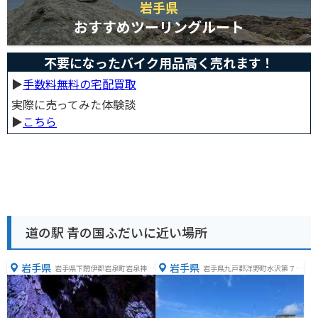
岩手県
おすすめツーリングルート
不要になったバイク用品高く売れます！
▶︎
手数料無料の宅配買取
実際に売ってみた体験談
▶︎
こちら
道の駅 青の国ふだいに近い場所
岩手県
岩手県
岩手県下閉伊郡岩泉町岩泉神成
岩手県九戸郡洋野町水沢第７地
１番地１
割８０−１２