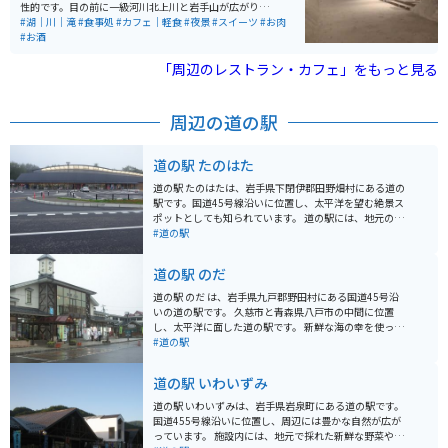
性的です。目の前に一級河川北上川と岩手山が広がりま
す。ドライブやツーリングの途中で立ち寄ったり、宿泊
#湖｜川｜滝
#食事処
#カフェ｜軽食
#夜景
#スイーツ
#お肉
時の食事目的もオススメです。駅すぐなので、ホテルや
#お酒
公共駐車場多数あります。東北自動車道の盛岡ICや盛岡
南ICからも近いです。
「周辺のレストラン・カフェ」をもっと見る
周辺の道の駅
道の駅 たのはた
道の駅 たのはたは、岩手県下閉伊郡田野畑村にある道の
駅です。国道45号線沿いに位置し、太平洋を望む絶景ス
ポットとしても知られています。 道の駅には、地元の新
鮮な野菜や海産物を販売する直売所や、田野畑村の特産
#道の駅
品である「のだ塩」を使ったソフトクリームやジェラー
トが味わえる軽食コーナーがあります。また、レストラ
道の駅 のだ
ンでは、地元産の食材をふんだんに使った料理を楽しむ
ことができます。 バイクで訪れる場合、道の駅には広い
道の駅 のだ は、岩手県九戸郡野田村にある国道45号沿
駐車場が完備されているので安心です。太平洋を眺めな
いの道の駅です。 久慈市と青森県八戸市の中間に位置
がらのツーリングの休憩地点としても最適です。 田野畑
し、太平洋に面した道の駅です。 新鮮な海の幸を使った
村は、北山崎や鵜ノ巣断崖などの景勝地が多く点在する
料理が自慢のレストランや、地元の特産品を販売するシ
#道の駅
自然豊かな村です。道の駅 たのはたを拠点に、周辺の観
ョップなどがあります。 特に、野田村産の「のだ塩」は
光スポットを巡ってみるのもおすすめです。
ミネラル豊富で人気です。 太平洋を一望できる展望台も
道の駅 いわいずみ
あり、休憩スポットとしても最適です。 バイクで訪れる
際は、道の駅に併設された広い駐車場が利用できます。
道の駅 いわいずみは、岩手県岩泉町にある道の駅です。
周辺には、北山崎や浄土ヶ浜など、三陸海岸の絶景スポ
国道455号線沿いに位置し、周辺には豊かな自然が広が
ットが点在しており、ツーリングの拠点としてもおすす
っています。 施設内には、地元で採れた新鮮な野菜や果
めです。