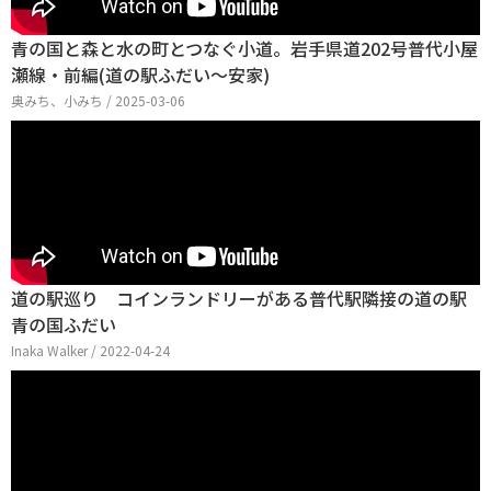
青の国と森と水の町とつなぐ小道。岩手県道202号普代小屋
瀬線・前編(道の駅ふだい～安家)
奥みち、小みち / 2025-03-06
道の駅巡り コインランドリーがある普代駅隣接の道の駅
青の国ふだい
Inaka Walker / 2022-04-24