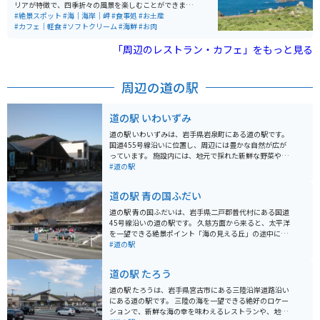
リアが特徴で、四季折々の風景を楽しむことができま
す。芝生エリアでは散策や休憩ができ、ペットと散歩を
#絶景スポット
#海｜海岸｜岬
#食事処
#お土産
楽しむ人やピクニックをする人の姿も見られます。開放
#カフェ｜軽食
#ソフトクリーム
#海鮮
#お肉
的でゆったりと過ごせる空間として、多くの人に親しま
れています。 周辺には飲食施設も点在しており、ミチル
「周辺のレストラン・カフェ」をもっと見る
種差ではパスタなどの食事が楽しめます。また、近隣に
は海鮮料理を提供する飲食店やジェラートなどの軽食を
楽しめる場所もあり、観光の合間の休憩にも便利です。
周辺の道の駅
宿泊施設もあるため、滞在型の観光にも対応していま
す。
道の駅 いわいずみ
道の駅 いわいずみは、岩手県岩泉町にある道の駅です。
国道455号線沿いに位置し、周辺には豊かな自然が広が
っています。 施設内には、地元で採れた新鮮な野菜や果
物を販売する直売所や、岩泉町の特産品を販売するお土
#道の駅
産コーナーがあります。また、レストランでは、地元産
の食材を使った郷土料理や、岩泉短角牛を使った料理な
道の駅 青の国ふだい
どを楽しむことができます。 バイクで訪れる際は、道の
駅 いわいずみを拠点に、周辺の観光スポットを巡ってみ
道の駅 青の国ふだいは、岩手県二戸郡普代村にある国道
るのもおすすめです。国道455号線は、三陸海岸沿いを
45号線沿いの道の駅です。 久慈方面から来ると、太平洋
走る風光明媚なルートとしても知られており、ツーリン
を一望できる絶景ポイント「海の見える丘」の途中に位
グに最適です。道の駅には、バイクスタンドや休憩スペ
置しています。 道の駅には、地元でとれた新鮮な魚介類
#道の駅
ースも用意されているので、安心して休憩することがで
を味わえるレストランや、お土産コーナーがあります。
きます。 岩泉町は、北東北屈指の鍾乳洞「龍泉洞」や、
普代村は北緯40度ライン上に位置し、ウニとアワビの養
道の駅 たろう
国の天然記念物に指定されている「宇霊羅山」など、見
殖が盛んな地域です。 特におすすめは、6月から8月にか
どころ満載です。また、岩泉ヨーグルトや岩泉短角牛な
けて旬を迎える生ウニ丼です。 濃厚なウニの甘みと磯の
道の駅 たろうは、岩手県宮古市にある三陸沿岸道路沿い
ど、地元の特産品も豊富です。
香りを存分に楽しむことができます。 バイクで訪れる際
にある道の駅です。 三陸の海を一望できる絶好のロケー
は、道の駅から海岸線沿いを走るのがおすすめです。 太
ションで、新鮮な海の幸を味わえるレストランや、地元
平洋を眺めながら、爽快なツーリングを楽しむことがで