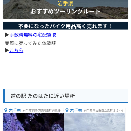
岩手県
おすすめツーリングルート
不要になったバイク用品高く売れます！
▶︎
手数料無料の宅配買取
実際に売ってみた体験談
▶︎
こちら
道の駅 たのはたに近い場所
岩手県
岩手県
岩手県下閉伊郡岩泉町岩泉神成
岩手県宮古市日立浜町３２−４
１番地１