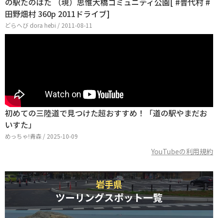
の駅たのはた （現）思惟大橋コミュニティ公園[ #普代村 #
田野畑村 360p 2011ドライブ]
どらへび dora hebi / 2011-08-11
初めての三陸道で見つけた超おすすめ！「道の駅やまだお
いすた」
めっちゃ!青森 / 2025-10-09
YouTubeの利用規約
岩手県
ツーリングスポット一覧