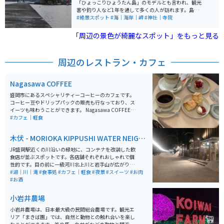
を歩いて向かうことになります。道は一部舗装されてい
「ひょっこりひょうたん島」のモデルとも言われ、観光
ますが、ほとんど未舗装なので、結構大変です。駐車場
客や釣り人など1年を通して多くの人が訪れます。島のお
から歩いて30分ほどかかります。海辺には、本州最東端
社には豊漁と航海の安全を祈願し、弁財天が祭られてい
#絶景スポット
#海｜海岸｜岬
#神社｜寺院
の石碑があるので、行く価値はありますが、体力に自信
ます。
がない人はやめておいた方がいいかもしれません。 到達
「周辺の景色が綺麗なスポット」をもっと見る
証明書は、宮古市内の以下の場所で購入できるので、行
かなくても手に入ります。 ・宮古駅前総合観光案内所 ・
浄土ヶ浜レストハウス ・シートピアなあど ・宮古セント
周辺のレストラン・カフェ
ラルホテル熊安 ・宮古ホテル沢田屋 ・浄土ヶ浜パークホ
テル ・ホテル近江屋 ・休暇村陸中宮古 ・宮古市重茂出
張所 ・たろう潮里ステーション
Nagasawa COFFEE
盛岡市にあるスペシャリティーコーヒーのカフェです。
コーヒー豆やドリップパックの販売も行なっており、ス
イーツも味わうことができます。 Nagasawa COFFEEの
魅力は、なんと言ってもオーナー長澤さんの焙煎力で
#カフェ｜軽食
す。世界へ影響を与えた20人に選ばれた方で、世界的に
も有名な方です。また、コーヒー豆やスイーツは、時期
木伏 - MORIOKA KIPPUSHI WATER NEIGH
によって入れ替わっていくのも、いつ行っても違った楽
BORHOOD
しみ方ができます。盛岡駅からバスで10分ほど、徒歩20
JR盛岡駅近くの川沿いの緑地に、コンテナを改装した飲
分程度でアクセスも良いです。
食店が並ぶスポットです。各店舗それぞれおしゃれで個
性的です。目の前に一級河川北上川と岩手山が広がりま
す。ドライブやツーリングの途中で立ち寄ったり、宿泊
#湖｜川｜滝
#食事処
#カフェ｜軽食
#夜景
#スイーツ
#お肉
時の食事目的もオススメです。駅すぐなので、ホテルや
#お酒
公共駐車場多数あります。東北自動車道の盛岡ICや盛岡
南ICからも近いです。
小岩井農場
小岩井農場は、日本最大級の民間総合農場です。観光エ
リア「まきば園」では、自然と動物との触れ合いを楽し