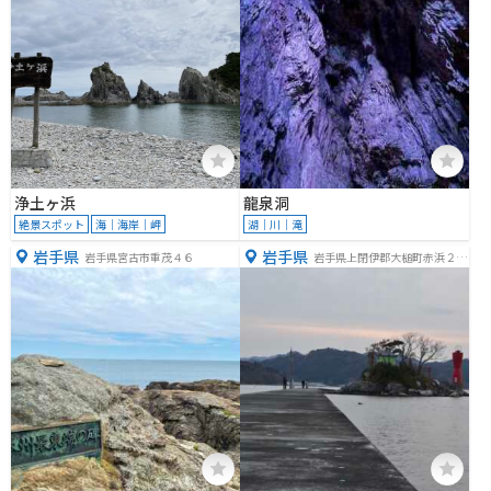
浄土ヶ浜
龍泉洞
絶景スポット
海｜海岸｜岬
湖｜川｜滝
岩手県
岩手県
岩手県宮古市重茂４６
岩手県上閉伊郡大槌町赤浜２丁
目２０