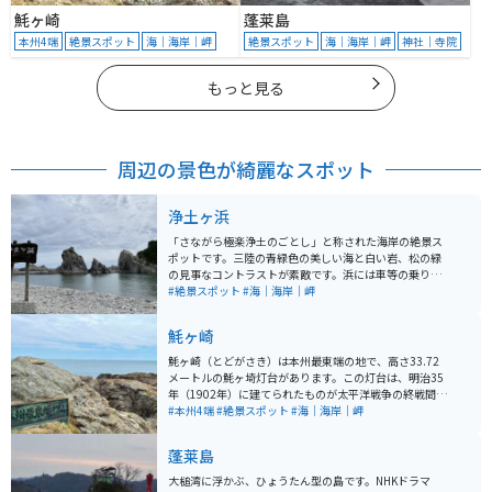
魹ヶ崎
蓬莱島
本州4端
絶景スポット
海｜海岸｜岬
絶景スポット
海｜海岸｜岬
神社｜寺院
もっと見る
周辺の景色が綺麗なスポット
浄土ヶ浜
「さながら極楽浄土のごとし」と称された海岸の絶景ス
ポットです。三陸の青緑色の美しい海と白い岩、松の緑
の見事なコントラストが素敵です。浜には車等の乗り入
れができないため、駐車場から歩いて散策が必要です
#絶景スポット
#海｜海岸｜岬
が、その分、落ち着いた気持ちで極楽浄土の景色を見ら
れます。
魹ヶ崎
魹ヶ崎（とどがさき）は本州最東端の地で、高さ33.72
メートルの魹ヶ埼灯台があります。この灯台は、明治35
年（1902年）に建てられたものが太平洋戦争の終戦間際
に被災し、昭和25年（1950年）に復旧されたものです。
#本州4端
#絶景スポット
#海｜海岸｜岬
灯台は平成8年3月まで職員が常駐する有人灯台でした
が、同年4月から無人化されました。現在は年に2回ほど
蓬莱島
一般公開も行われています。 近くまで車やバイクで行け
ないので、3.8km離れた駐車場に駐車し、そこから山道
大槌湾に浮かぶ、ひょうたん型の島です。NHKドラマ