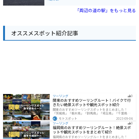
ースも用意されているので、安心して休憩することがで
品である「のだ塩」を使ったソフトクリームやジェラー
きます。 岩泉町は、北東北屈指の鍾乳洞「龍泉洞」や、
トが味わえる軽食コーナーがあります。また、レストラ
「周辺の道の駅」をもっと見る
国の天然記念物に指定されている「宇霊羅山」など、見
ンでは、地元産の食材をふんだんに使った料理を楽しむ
どころ満載です。また、岩泉ヨーグルトや岩泉短角牛な
ことができます。 バイクで訪れる場合、道の駅には広い
ど、地元の特産品も豊富です。
駐車場が完備されているので安心です。太平洋を眺めな
がらのツーリングの休憩地点としても最適です。 田野畑
オススメスポット紹介記事
村は、北山崎や鵜ノ巣断崖などの景勝地が多く点在する
自然豊かな村です。道の駅 たのはたを拠点に、周辺の観
光スポットを巡ってみるのもおすすめです。
ツーリング
0
関東のおすすめツーリングルート！バイクで行
きたい絶景スポットや観光スポット紹介
関東のおすすめツーリングスポットをまとめました！
「茨城県」「栃木県」「群馬県」「埼玉県」「千葉県」
「東京都」「神奈川県」の各県の観光地紹介します。自
モトスポット
2023-09-06
然豊かな山々や湖、温泉地が点在し、四季折々の景色を
ツーリング
0
楽しめるスポットが多数あります。バイクで関東にツー
福岡県のおすすめツーリングルート！絶景スポ
リングに行く際は参考にしてください。
ットや観光スポットをまとめて紹介
福岡県のおすすめツーリングルートをまとめました！