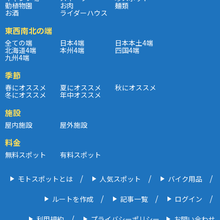
動植物園
お肉
麺類
お酒
ライダーハウス
東西南北の端
全ての端
日本4端
日本本土4端
北海道4端
本州4端
四国4端
九州4端
季節
春にオススメ
夏にオススメ
秋にオススメ
冬にオススメ
年中オススメ
施設
屋内施設
屋外施設
料金
無料スポット
有料スポット
モトスポットとは
人気スポット
バイク用品
ルートを作成
記事一覧
ログイン
利用規約
プライバシーポリシー
お問い合わせ