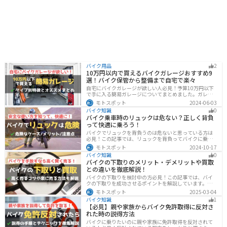
バイク用品
2
10万円以内で買えるバイクガレージおすすめ9
選！バイク保管から整備まで自宅で楽々
自宅にバイクガレージが欲しい人必見！予算10万円以下
で手に入る簡易ガレージについてまとめました。ガレー
ジの種類やメリットデメリットからオススメ商品まで徹
モトスポット
2024-06-03
底解説しますので、自宅にセキュリティの高いバイク保
バイク知識
0
管庫や整備場所が欲しい方は参考にしてください。
バイク乗車時のリュックは危ない？正しく背負
って快適に乗ろう！
バイクでリュックを背負うのは危ないと思っている方は
必見！この記事では、リュックを背負ってバイクに乗る
リスクと、安全な方法を紹介しています。実は、荷物の
モトスポット
2024-10-17
量や配置を工夫することで、安全にリュックを使用する
バイク知識
0
ことが可能です。この記事を読めば、バイク乗車時にリ
バイクの下取りのメリット・デメリットや買取
ュックを安全に使う方法がわかります。
との違いを徹底解説！
バイクの下取りを検討中の方必見！この記事では、バイ
クの下取りを成功させるポイントを解説しています。実
は、下取りは現金化の手間を省き、乗り換え当日までバ
モトスポット
2025-03-04
イクに乗れる一方で、査定額が低くなる場合も多いため
バイク知識
1
注意が必要です。この記事を読めば、よい条件で下取り
【必見】親や家族からバイク免許取得に反対さ
を進めるコツがわかります。
れた時の説得方法
バイクに乗りたいのに親や家族に免許取得を反対されて