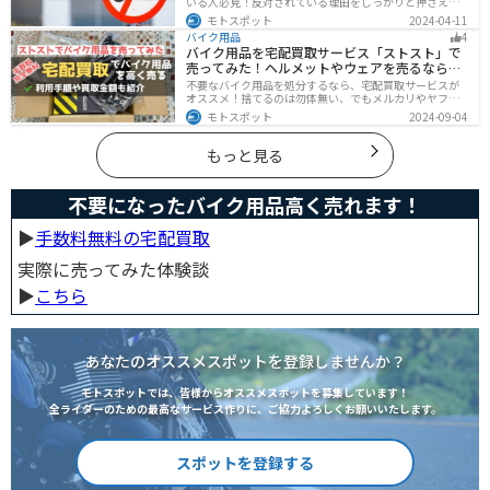
いる人必見！反対されている理由をしっかりと押さえて
おけば相手に理解してもらえます。無闇に説得するので
モトスポット
2024-04-11
はなく、誠意を持って対応することが大切です。この記
バイク用品
4
事では理由や説得の手順、テクニックをまとめました。
バイク用品を宅配買取サービス「ストスト」で
売ってみた！ヘルメットやウェアを売るならオ
ススメ
不要なバイク用品を処分するなら、宅配買取サービスが
オススメ！捨てるのは勿体無い、でもメルカリやヤフオ
クに出すのは面倒だし手数料がかかる...STST（ストス
モトスポット
2024-09-04
ト）なら手数料や送料など完全無料で、自宅から送るだ
けでOKなので超簡単に売れます！ストストを実際に使っ
てみたので、流れや買取金額などを紹介します。
もっと見る
不要になったバイク用品高く売れます！
▶︎
手数料無料の宅配買取
実際に売ってみた体験談
▶︎
こちら
あなたのオススメスポットを登録しませんか？
モトスポットでは、皆様からオススメスポットを募集しています！
全ライダーのための最高なサービス作りに、ご協力よろしくお願いいたします。
スポットを登録する