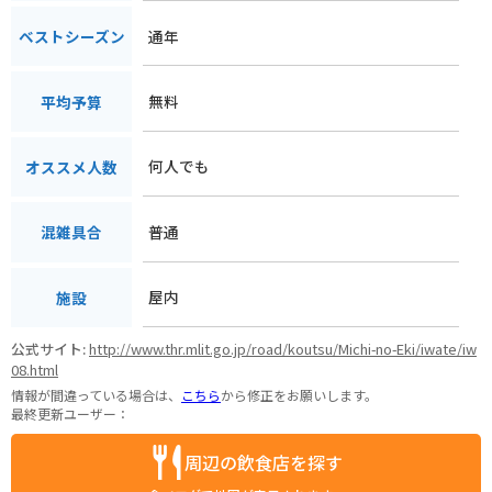
通年
ベストシーズン
無料
平均予算
何人でも
オススメ人数
普通
混雑具合
屋内
施設
公式サイト:
http://www.thr.mlit.go.jp/road/koutsu/Michi-no-Eki/iwate/iw
08.html
情報が間違っている場合は、
こちら
から修正をお願いします。
最終更新ユーザー：
周辺の飲食店を探す