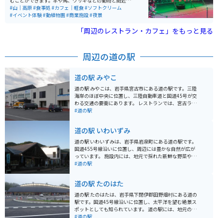
むことができます。羊や馬、ウサギなどの動物と間近で
触れ合えるほか、乗馬やエサやりといった体験プログラ
#山｜高原
#食事処
#カフェ｜軽食
#ソフトクリーム
ムも充実しています。また、バター作りや農場野菜の収
#イベント体験
#動植物園
#商業施設
#夜景
穫体験など、家族連れで楽しめるアクティビティが豊富
に用意されています。国の重要文化財にも指定されてお
「周辺のレストラン・カフェ」をもっと見る
り、畜産の歴史を知ることもできます。 園内には、ガイ
ド付きツアーもあり、通常は立ち入ることができない生
産現場や100年の森などを見学できます。特に、国の重
周辺の道の駅
要文化財に指定されている牛舎やサイロは必見です。農
場産の新鮮な食材を使った料理が堪能できるレストラン
やカフェがあり、ここでしか味わえないメニューが揃っ
道の駅 みやこ
ています。岩手山を背景にした美しい景色を楽しみなが
ら、一日中ゆったりと過ごせるスポットです。
道の駅 みやこは、岩手県宮古市にある道の駅です。三陸
海岸のほぼ中央に位置し、三陸自動車道と国道45号が交
わる交通の要衝にあります。 レストランでは、宮古ラー
メンや瓶ドンなどの地元グルメを味わえます。また、物
#道の駅
産館では、新鮮な海産物や農産物をはじめ、地元の特産
品を数多く取り揃えています。なかでも、おすすめは、
道の駅 いわいずみ
三陸産の新鮮なウニを使った「生うに丼」です。 バイク
で訪れる場合、道の駅には広い駐車場が完備されている
道の駅 いわいずみは、岩手県岩泉町にある道の駅です。
ので安心です。また、三陸海岸沿いをツーリングする際
国道455号線沿いに位置し、周辺には豊かな自然が広が
の休憩スポットとしても最適です。周辺には、浄土ヶ浜
っています。 施設内には、地元で採れた新鮮な野菜や果
や龍泉洞などの景勝地も多く点在しています。 道の駅 み
物を販売する直売所や、岩泉町の特産品を販売するお土
#道の駅
やこは、三陸海岸の旅の拠点として、また、ドライブや
産コーナーがあります。また、レストランでは、地元産
ツーリングの休憩スポットとして、ぜひ立ち寄りたい場
の食材を使った郷土料理や、岩泉短角牛を使った料理な
道の駅 たのはた
所です。
どを楽しむことができます。 バイクで訪れる際は、道の
駅 いわいずみを拠点に、周辺の観光スポットを巡ってみ
道の駅 たのはたは、岩手県下閉伊郡田野畑村にある道の
るのもおすすめです。国道455号線は、三陸海岸沿いを
駅です。国道45号線沿いに位置し、太平洋を望む絶景ス
走る風光明媚なルートとしても知られており、ツーリン
ポットとしても知られています。 道の駅には、地元の新
グに最適です。道の駅には、バイクスタンドや休憩スペ
鮮な野菜や海産物を販売する直売所や、田野畑村の特産
#道の駅