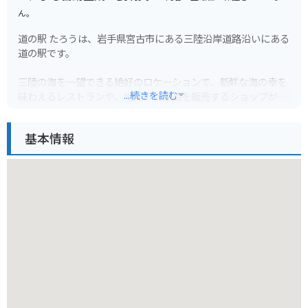
ん。
道の駅 たろうは、岩手県宮古市にある三陸沿岸道路沿いにある
道の駅です。
三陸の海を一望できる絶好のロケーションで、新鮮な海の幸を
...続きを読む
味わえるレストランや、地元の特産品を販売するショップが人
気です。
基本情報
バイクで訪れる際は、太平洋を眺めながらのツーリングが楽し
めます。道の駅には、広々とした駐車場と休憩スペースが完備
されているので、ツーリングの休憩場所としても最適です。
周辺には、浄土ヶ浜や龍泉洞などの景勝地も点在しており、観
光拠点としてもおすすめです。
地元の名産品としては、新鮮な魚介類はもちろんのこと、わか
めや昆布などの海藻類も人気です。
また、道の駅 たろうでは、季節ごとに様々なイベントも開催さ
れています。