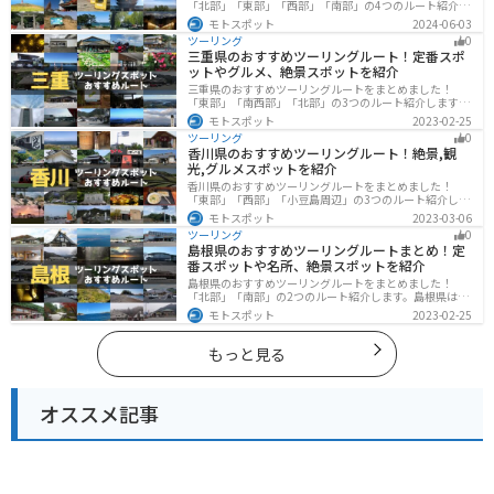
「北部」「東部」「西部」「南部」の4つのルート紹介し
ます。豊かな自然から歴史ある名所、グルメまで多彩な
モトスポット
2024-06-03
魅力が詰まっており、様々な楽しみ方ができます。バイ
ツーリング
0
クで福岡県にツーリングに行く際は参考にしてくださ
三重県のおすすめツーリングルート！定番スポ
い。
ットやグルメ、絶景スポットを紹介
三重県のおすすめツーリングルートをまとめました！
「東部」「南西部」「北部」の3つのルート紹介します。
標高の高いスカイラインからリアス式海岸まであるの
モトスポット
2023-02-25
で、飽きることなくツーリングを堪能できます。バイク
ツーリング
0
で三重県にツーリングに行く際は参考にしてください。
香川県のおすすめツーリングルート！絶景,観
光,グルメスポットを紹介
香川県のおすすめツーリングルートをまとめました！
「東部」「西部」「小豆島周辺」の3つのルート紹介しま
す。自然豊かな山から海、絶品グルメを満喫するツーリ
モトスポット
2023-03-06
ングができます。バイクで香川県にツーリングに行く際
ツーリング
0
は参考にしてください。
島根県のおすすめツーリングルートまとめ！定
番スポットや名所、絶景スポットを紹介
島根県のおすすめツーリングルートをまとめました！
「北部」「南部」の2つのルート紹介します。島根県は、
海と山が近く、1日で全然違う景色を堪能することができ
モトスポット
2023-02-25
ます。バイクで島根県にツーリングに行く際は参考にし
てください。
もっと見る
オススメ記事