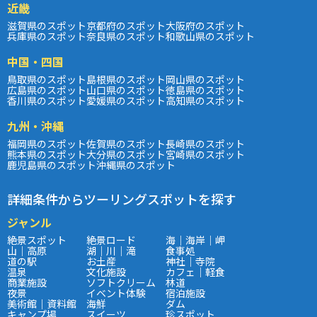
近畿
滋賀県のスポット
京都府のスポット
大阪府のスポット
兵庫県のスポット
奈良県のスポット
和歌山県のスポット
中国・四国
鳥取県のスポット
島根県のスポット
岡山県のスポット
広島県のスポット
山口県のスポット
徳島県のスポット
香川県のスポット
愛媛県のスポット
高知県のスポット
九州・沖縄
福岡県のスポット
佐賀県のスポット
長崎県のスポット
熊本県のスポット
大分県のスポット
宮崎県のスポット
鹿児島県のスポット
沖縄県のスポット
詳細条件からツーリングスポットを探す
ジャンル
絶景スポット
絶景ロード
海｜海岸｜岬
山｜高原
湖｜川｜滝
食事処
道の駅
お土産
神社｜寺院
温泉
文化施設
カフェ｜軽食
商業施設
ソフトクリーム
林道
夜景
イベント体験
宿泊施設
美術館｜資料館
海鮮
ダム
キャンプ場
スイーツ
珍スポット