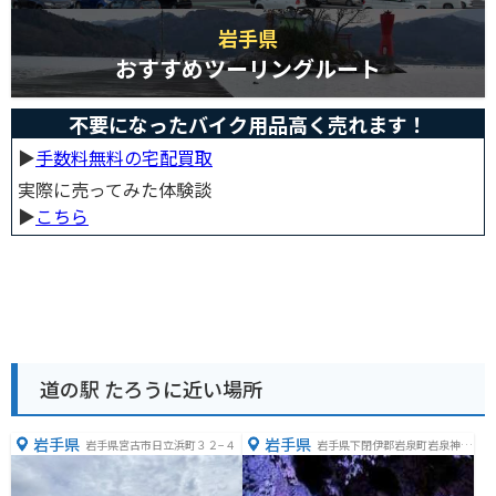
岩手県
おすすめツーリングルート
不要になったバイク用品高く売れます！
▶︎
手数料無料の宅配買取
実際に売ってみた体験談
▶︎
こちら
道の駅 たろうに近い場所
岩手県
岩手県
岩手県宮古市日立浜町３２−４
岩手県下閉伊郡岩泉町岩泉神成
１番地１